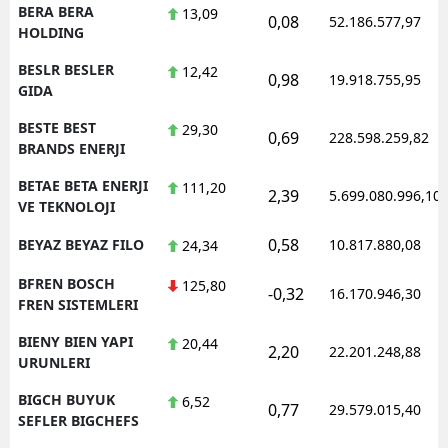
BERA BERA
13,09
0,08
52.186.577,97
HOLDING
BESLR BESLER
12,42
0,98
19.918.755,95
GIDA
BESTE BEST
29,30
0,69
228.598.259,82
BRANDS ENERJI
BETAE BETA ENERJI
111,20
2,39
5.699.080.996,10
VE TEKNOLOJI
0,58
BEYAZ BEYAZ FILO
10.817.880,08
24,34
BFREN BOSCH
125,80
-0,32
16.170.946,30
FREN SISTEMLERI
BIENY BIEN YAPI
20,44
2,20
22.201.248,88
URUNLERI
BIGCH BUYUK
6,52
0,77
29.579.015,40
SEFLER BIGCHEFS