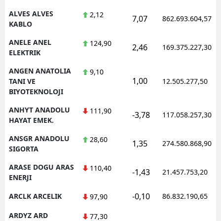
ALVES ALVES
2,12
7,07
862.693.604,57
Yalova
KABLO
Karabük
ANELE ANEL
124,90
2,46
169.375.227,30
ELEKTRIK
Kilis
ANGEN ANATOLIA
9,10
1,00
Osmaniye
TANI VE
12.505.277,50
BIYOTEKNOLOJI
Düzce
ANHYT ANADOLU
111,90
-3,78
117.058.257,30
HAYAT EMEK.
ANSGR ANADOLU
28,60
1,35
274.580.868,90
SIGORTA
ARASE DOGU ARAS
110,40
-1,43
21.457.753,20
ENERJI
-0,10
ARCLK ARCELIK
86.832.190,65
97,90
ARDYZ ARD
77,30