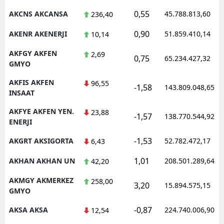
0,55
AKCNS AKCANSA
45.788.813,60
236,40
Malatya
0,90
AKENR AKENERJI
51.859.410,14
10,14
Manisa
AKFGY AKFEN
2,69
Kahramanmaraş
0,75
65.234.427,32
GMYO
Mardin
AKFIS AKFEN
96,55
-1,58
143.809.048,65
INSAAT
Muğla
AKFYE AKFEN YEN.
23,88
-1,57
138.770.544,92
Muş
ENERJI
Nevşehir
-1,53
AKGRT AKSIGORTA
52.782.472,17
6,43
Niğde
1,01
AKHAN AKHAN UN
208.501.289,64
42,20
Ordu
AKMGY AKMERKEZ
258,00
3,20
15.894.575,15
GMYO
Rize
-0,87
AKSA AKSA
224.740.006,90
12,54
Sakarya