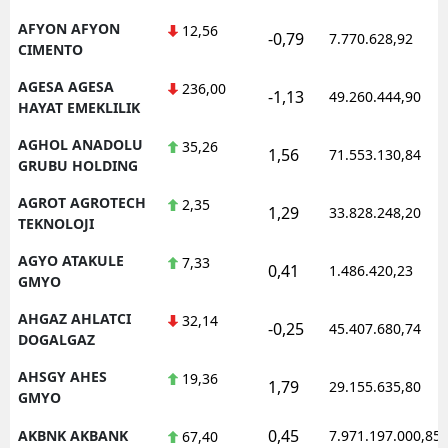
Mersin
AFYON AFYON
12,56
-0,79
7.770.628,92
CIMENTO
İstanbul
AGESA AGESA
236,00
-1,13
49.260.444,90
HAYAT EMEKLILIK
İzmir
AGHOL ANADOLU
35,26
Kars
1,56
71.553.130,84
GRUBU HOLDING
Kastamonu
AGROT AGROTECH
2,35
1,29
33.828.248,20
TEKNOLOJI
Kayseri
AGYO ATAKULE
7,33
0,41
1.486.420,23
Kırklareli
GMYO
Kırşehir
AHGAZ AHLATCI
32,14
-0,25
45.407.680,74
DOGALGAZ
Kocaeli
AHSGY AHES
19,36
1,79
29.155.635,80
Konya
GMYO
0,45
AKBNK AKBANK
7.971.197.000,85
67,40
Kütahya