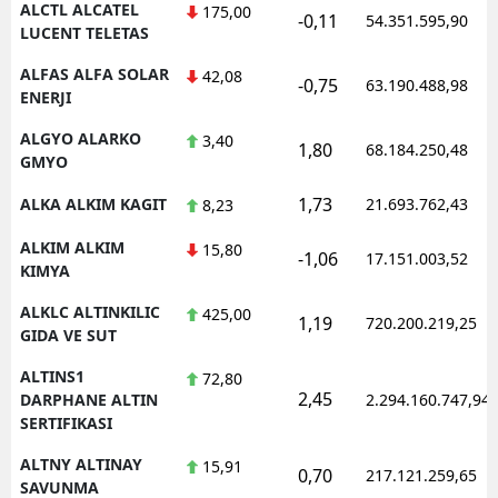
ALCTL ALCATEL
175,00
-0,11
54.351.595,90
LUCENT TELETAS
Yozgat
ALFAS ALFA SOLAR
42,08
-0,75
63.190.488,98
Zonguldak
ENERJI
Aksaray
ALGYO ALARKO
3,40
1,80
68.184.250,48
GMYO
Bayburt
1,73
ALKA ALKIM KAGIT
21.693.762,43
8,23
Karaman
ALKIM ALKIM
15,80
-1,06
17.151.003,52
Kırıkkale
KIMYA
ALKLC ALTINKILIC
425,00
Batman
1,19
720.200.219,25
GIDA VE SUT
Şırnak
ALTINS1
72,80
2,45
DARPHANE ALTIN
2.294.160.747,94
Bartın
SERTIFIKASI
Ardahan
ALTNY ALTINAY
15,91
0,70
217.121.259,65
SAVUNMA
Iğdır