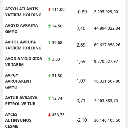
ATSYH ATLANTIS
111,00
-0,89
2.295.929,00
YATIRIM HOLDING
AVGYO AVRASYA
14,50
2,40
44.994.022,34
GMYO
AVHOL AVRUPA
39,68
2,69
69.627.858,26
YATIRIM HOLDING
AVOD A.V.O.D GIDA
3,83
1,59
9.570.527,97
VE TARIM
AVPGY
51,80
1,07
AVRUPAKENT
10.331.507,80
GMYO
AVTUR AVRASYA
12,74
0,71
7.463.383,75
PETROL VE TUR.
AYCES
453,75
-2,10
ALTINYUNUS
30.146.105,50
CESME