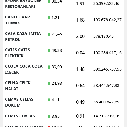
BYDNR BAYDONER
38,34
1,91
36.399.523,46
RESTORANLARI
CANTE CAN2
1,21
1,68
199.678.042,27
TERMIK
CASA CASA EMTIA
71,45
2,00
578.180,45
PETROL
CATES CATES
49,38
0,04
100.286.417,16
ELEKTRIK
CCOLA COCA COLA
89,00
1,48
390.245.737,55
ICECEK
CELHA CELIK
24,98
0,64
58.444.547,38
HALAT
CEMAS CEMAS
4,11
0,49
36.400.847,69
DOKUM
0,91
CEMTS CEMTAS
14.713.219,16
8,85