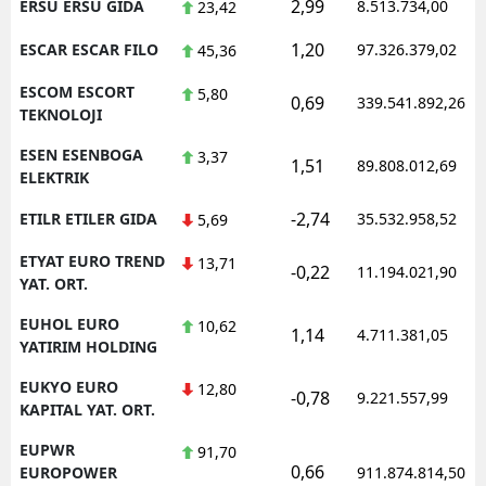
2,99
ERSU ERSU GIDA
8.513.734,00
23,42
1,20
ESCAR ESCAR FILO
97.326.379,02
45,36
ESCOM ESCORT
5,80
0,69
339.541.892,26
TEKNOLOJI
ESEN ESENBOGA
3,37
1,51
89.808.012,69
ELEKTRIK
-2,74
ETILR ETILER GIDA
35.532.958,52
5,69
ETYAT EURO TREND
13,71
-0,22
11.194.021,90
YAT. ORT.
EUHOL EURO
10,62
1,14
4.711.381,05
YATIRIM HOLDING
EUKYO EURO
12,80
-0,78
9.221.557,99
KAPITAL YAT. ORT.
EUPWR
91,70
0,66
EUROPOWER
911.874.814,50