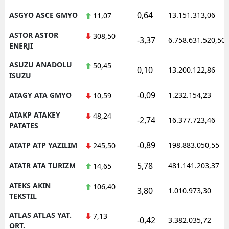
0,64
ASGYO ASCE GMYO
13.151.313,06
11,07
ASTOR ASTOR
308,50
-3,37
6.758.631.520,50
ENERJI
ASUZU ANADOLU
50,45
0,10
13.200.122,86
ISUZU
-0,09
ATAGY ATA GMYO
1.232.154,23
10,59
ATAKP ATAKEY
48,24
-2,74
16.377.723,46
PATATES
-0,89
ATATP ATP YAZILIM
198.883.050,55
245,50
5,78
ATATR ATA TURIZM
481.141.203,37
14,65
ATEKS AKIN
106,40
3,80
1.010.973,30
TEKSTIL
ATLAS ATLAS YAT.
7,13
-0,42
3.382.035,72
ORT.