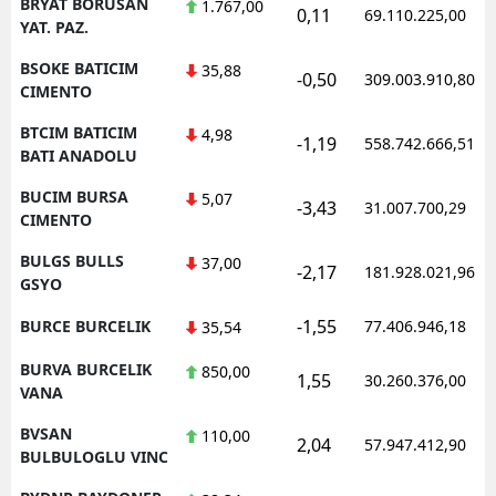
BRYAT BORUSAN
1.767,00
0,11
69.110.225,00
YAT. PAZ.
BSOKE BATICIM
35,88
-0,50
309.003.910,80
CIMENTO
BTCIM BATICIM
4,98
-1,19
558.742.666,51
BATI ANADOLU
BUCIM BURSA
5,07
-3,43
31.007.700,29
CIMENTO
BULGS BULLS
37,00
-2,17
181.928.021,96
GSYO
-1,55
BURCE BURCELIK
77.406.946,18
35,54
BURVA BURCELIK
850,00
1,55
30.260.376,00
VANA
BVSAN
110,00
2,04
57.947.412,90
BULBULOGLU VINC