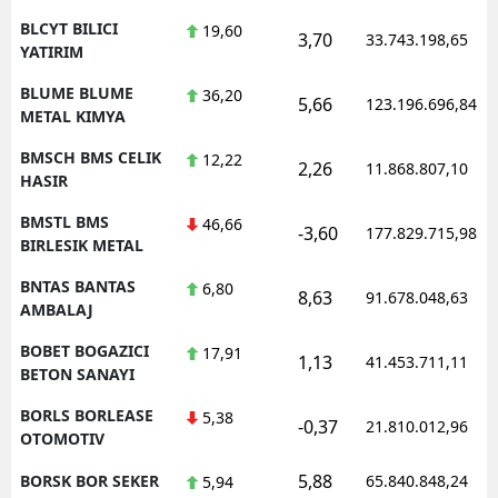
BLCYT BILICI
19,60
3,70
33.743.198,65
YATIRIM
BLUME BLUME
36,20
5,66
123.196.696,84
METAL KIMYA
BMSCH BMS CELIK
12,22
2,26
11.868.807,10
HASIR
BMSTL BMS
46,66
-3,60
177.829.715,98
BIRLESIK METAL
BNTAS BANTAS
6,80
8,63
91.678.048,63
AMBALAJ
BOBET BOGAZICI
17,91
1,13
41.453.711,11
BETON SANAYI
BORLS BORLEASE
5,38
-0,37
21.810.012,96
OTOMOTIV
5,88
BORSK BOR SEKER
65.840.848,24
5,94