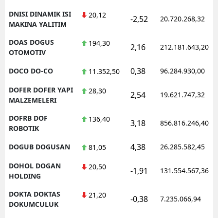
DNISI DINAMIK ISI
20,12
-2,52
20.720.268,32
MAKINA YALITIM
DOAS DOGUS
194,30
2,16
212.181.643,20
OTOMOTIV
0,38
DOCO DO-CO
96.284.930,00
11.352,50
DOFER DOFER YAPI
28,30
2,54
19.621.747,32
MALZEMELERI
DOFRB DOF
136,40
3,18
856.816.246,40
ROBOTIK
4,38
DOGUB DOGUSAN
26.285.582,45
81,05
DOHOL DOGAN
20,50
-1,91
131.554.567,36
HOLDING
DOKTA DOKTAS
21,20
-0,38
7.235.066,94
DOKUMCULUK