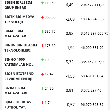
BIGEN BIRLESIM
110,60
6,45
204.572.111,80
GRUP ENERJI
BIGTK BIG MEDYA
363,00
-2,09
103.456.405,50
TEKNOLOJI
BIMAS BIM
385,75
0,92
3.513.897.605,75
MAGAZALAR
BINBN BIN ULASIM
178,60
-1,92
46.099.331,90
TEKNOLOJILERI
BINHO 1000
10,30
5,32
385.452.406,90
YATIRIMLAR HOL.
BIOEN BIOTREND
17,42
-1,58
68.461.191,64
CEVRE VE ENERJI
BIZIM BIZIM
24,30
0,91
3.572.297,46
MAGAZALARI
BJKAS BESIKTAS
1,74
-0,57
96.970.363,89
FUTBOL YAT.