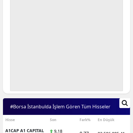
Bilecik
Bingöl
Bitlis
Bolu
Burdur
Bursa
Çanakkale
Çankırı
Çorum
#Borsa İstanbulda İşlem Gören Tüm Hisseler
Denizli
Hisse
Son
Fark%
En Düşük
Diyarbakır
A1CAP A1 CAPITAL
9,18