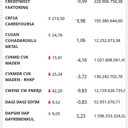
-9,99
CREDITWEST
220.906.756,38
FAKTORING
CRFSA
210,50
9,98
195.380.644,60
CARREFOURSA
CUSAN
24,76
1,06
CUHADAROGLU
12.252.073,38
METAL
CVKMD CVK
15,91
-4,16
1.021.808.061,43
MADEN
CVKMDR CVK
25,34
-3,72
130.242.702,76
MADEN - RHKP
-9,83
CWENE CW ENERJI
12.159.626.735,6
42,20
-0,83
DAGI DAGI GIYIM
52.951.670,71
9,52
DAPGM DAP
9,05
5,23
1.596.553.324,02
GAYRIMENKUL