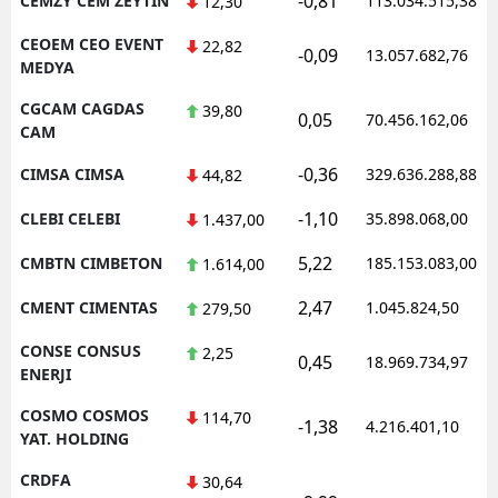
-0,81
CEMZY CEM ZEYTIN
113.034.515,38
12,30
CEOEM CEO EVENT
22,82
-0,09
13.057.682,76
MEDYA
CGCAM CAGDAS
39,80
0,05
70.456.162,06
CAM
-0,36
CIMSA CIMSA
329.636.288,88
44,82
-1,10
CLEBI CELEBI
35.898.068,00
1.437,00
5,22
CMBTN CIMBETON
185.153.083,00
1.614,00
2,47
CMENT CIMENTAS
1.045.824,50
279,50
CONSE CONSUS
2,25
0,45
18.969.734,97
ENERJI
COSMO COSMOS
114,70
-1,38
4.216.401,10
YAT. HOLDING
CRDFA
30,64