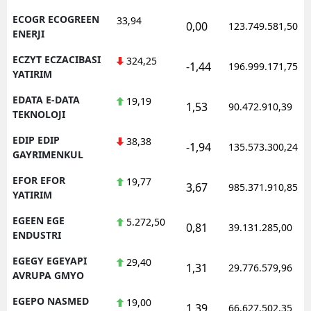
ECOGR ECOGREEN
33,94
0,00
123.749.581,50
ENERJI
ECZYT ECZACIBASI
324,25
-1,44
196.999.171,75
YATIRIM
EDATA E-DATA
19,19
1,53
90.472.910,39
TEKNOLOJI
EDIP EDIP
38,38
-1,94
135.573.300,24
GAYRIMENKUL
EFOR EFOR
19,77
3,67
985.371.910,85
YATIRIM
EGEEN EGE
5.272,50
0,81
39.131.285,00
ENDUSTRI
EGEGY EGEYAPI
29,40
1,31
29.776.579,96
AVRUPA GMYO
EGEPO NASMED
19,00
1,39
66.627.502,35