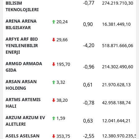
-0,77
BILISIM
274.219.710,30
TEKNOLOJILERI
ARENA ARENA
20,24
0,90
16.381.449,10
BILGISAYAR
ARFYE ARF BIO
29,66
-4,20
YENILENEBILIR
518.871.666,06
ENERJI
ARMGD ARMADA
195,70
-0,96
214.302.490,60
GIDA
ARSAN ARSAN
3,32
0,61
21.970.628,13
HOLDING
ARTMS ARTEMIS
38,20
-0,78
42.958.188,74
HALI
ARZUM ARZUM EV
1,59
0,63
12.041.644,21
ALETLERI
-2,55
ASELS ASELSAN
12.380.970.235,5
353,75