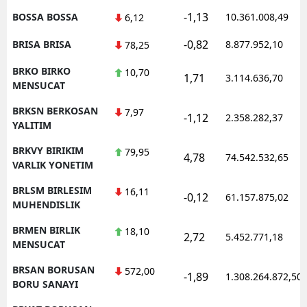
-1,13
BOSSA BOSSA
10.361.008,49
6,12
-0,82
BRISA BRISA
8.877.952,10
78,25
BRKO BIRKO
10,70
1,71
3.114.636,70
MENSUCAT
BRKSN BERKOSAN
7,97
-1,12
2.358.282,37
YALITIM
BRKVY BIRIKIM
79,95
4,78
74.542.532,65
VARLIK YONETIM
BRLSM BIRLESIM
16,11
-0,12
61.157.875,02
MUHENDISLIK
BRMEN BIRLIK
18,10
2,72
5.452.771,18
MENSUCAT
BRSAN BORUSAN
572,00
-1,89
1.308.264.872,50
BORU SANAYI