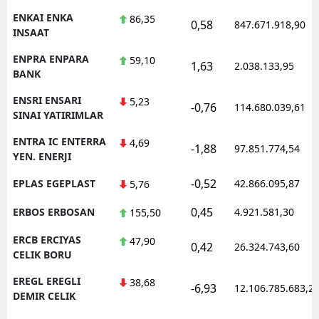
ENKAI ENKA
86,35
0,58
847.671.918,90
INSAAT
ENPRA ENPARA
59,10
1,63
2.038.133,95
BANK
ENSRI ENSARI
5,23
-0,76
114.680.039,61
SINAI YATIRIMLAR
ENTRA IC ENTERRA
4,69
-1,88
97.851.774,54
YEN. ENERJI
-0,52
EPLAS EGEPLAST
42.866.095,87
5,76
0,45
ERBOS ERBOSAN
4.921.581,30
155,50
ERCB ERCIYAS
47,90
0,42
26.324.743,60
CELIK BORU
EREGL EREGLI
38,68
-6,93
12.106.785.683,2
DEMIR CELIK