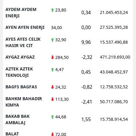
AYDEM AYDEM
23,80
0,34
21.045.453,24
ENERJI
0,00
AYEN AYEN ENERJI
27.525.395,28
34,00
AYES AYES CELIK
32,90
9,96
15.537.490,88
HASIR VE CIT
-2,32
AYGAZ AYGAZ
471.219.693,00
284,50
AZTEK AZTEK
4,47
0,45
43.048.452,97
TEKNOLOJI
-0,82
BAGFS BAGFAS
12.758.532,52
24,32
BAHKM BAHADIR
113,30
-2,41
50.717.086,70
KIMYA
BAKAB BAK
44,68
1,55
15.758.914,54
AMBALAJ
BALAT
72,00