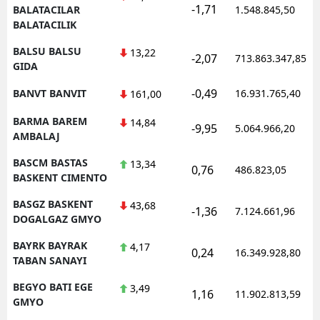
-1,71
BALATACILAR
1.548.845,50
BALATACILIK
BALSU BALSU
13,22
-2,07
713.863.347,85
GIDA
-0,49
BANVT BANVIT
16.931.765,40
161,00
BARMA BAREM
14,84
-9,95
5.064.966,20
AMBALAJ
BASCM BASTAS
13,34
0,76
486.823,05
BASKENT CIMENTO
BASGZ BASKENT
43,68
-1,36
7.124.661,96
DOGALGAZ GMYO
BAYRK BAYRAK
4,17
0,24
16.349.928,80
TABAN SANAYI
BEGYO BATI EGE
3,49
1,16
11.902.813,59
GMYO