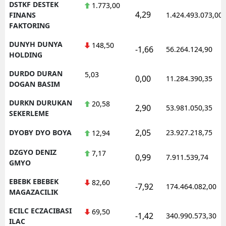
DSTKF DESTEK
1.773,00
4,29
FINANS
1.424.493.073,00
FAKTORING
DUNYH DUNYA
148,50
-1,66
56.264.124,90
HOLDING
DURDO DURAN
5,03
0,00
11.284.390,35
DOGAN BASIM
DURKN DURUKAN
20,58
2,90
53.981.050,35
SEKERLEME
2,05
DYOBY DYO BOYA
23.927.218,75
12,94
DZGYO DENIZ
7,17
0,99
7.911.539,74
GMYO
EBEBK EBEBEK
82,60
-7,92
174.464.082,00
MAGAZACILIK
ECILC ECZACIBASI
69,50
-1,42
340.990.573,30
ILAC