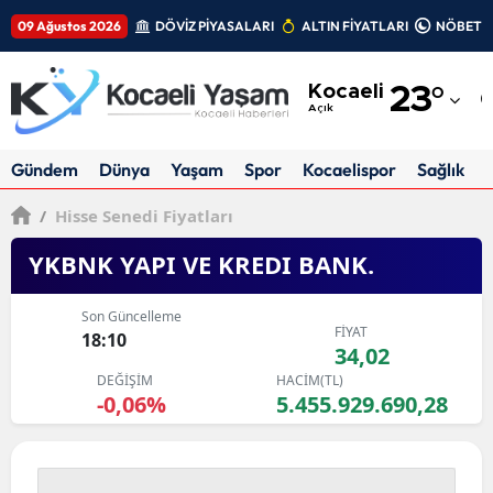
09 Ağustos 2026
DÖVİZ PİYASALARI
ALTIN FİYATLARI
NÖBETÇİ
Adana
Kocaeli
23
°
Adıyaman
Açık
Afyonkarahisar
Gündem
Dünya
Yaşam
Spor
Kocaelispor
Sağlık
Ağrı
/
Hisse Senedi Fiyatları
Amasya
YKBNK YAPI VE KREDI BANK.
Ankara
Son Güncelleme
FİYAT
Antalya
18:10
34,02
DEĞİŞİM
HACİM(TL)
Artvin
-0,06%
5.455.929.690,28
Aydın
Balıkesir