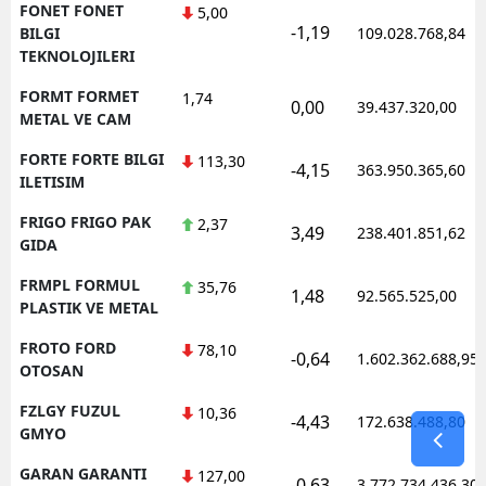
FONET FONET
5,00
-1,19
BILGI
109.028.768,84
TEKNOLOJILERI
FORMT FORMET
1,74
0,00
39.437.320,00
METAL VE CAM
FORTE FORTE BILGI
113,30
-4,15
363.950.365,60
ILETISIM
FRIGO FRIGO PAK
2,37
3,49
238.401.851,62
GIDA
FRMPL FORMUL
35,76
1,48
92.565.525,00
PLASTIK VE METAL
FROTO FORD
78,10
-0,64
1.602.362.688,95
OTOSAN
FZLGY FUZUL
10,36
-4,43
172.638.488,80
GMYO
GARAN GARANTI
127,00
-0,63
3.772.734.436,30