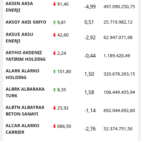
AKSEN AKSA
91,40
-4,99
497.090.250,75
ENERJI
Samsun
0,51
AKSGY AKIS GMYO
25.719.982,12
9,81
Siirt
AKSUE AKSU
42,60
Sinop
-2,92
62.947.071,68
ENERJI
Sivas
AKYHO AKDENIZ
2,24
-0,44
1.189.420,49
YATIRIM HOLDING
Tekirdağ
ALARK ALARKO
101,80
1,50
320.678.263,15
Tokat
HOLDING
Trabzon
ALBRK ALBARAKA
8,35
1,58
106.449.455,94
TURK
Tunceli
ALBTN ALBAYRAK
25,92
-1,14
692.044.692,60
BETON SANAYI
Şanlıurfa
ALCAR ALARKO
686,50
Uşak
-2,76
52.374.751,50
CARRIER
Van