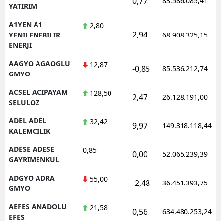
0,77
83.586.085,41
YATIRIM
Edirne
A1YEN A1
2,80
Elazığ
2,94
YENILENEBILIR
68.908.325,15
ENERJI
Erzincan
AAGYO AGAOGLU
12,87
-0,85
85.536.212,74
Erzurum
GMYO
ACSEL ACIPAYAM
128,50
Eskişehir
2,47
26.128.191,00
SELULOZ
Gaziantep
ADEL ADEL
32,42
9,97
149.318.118,44
KALEMCILIK
Giresun
ADESE ADESE
0,85
0,00
Gümüşhane
52.065.239,39
GAYRIMENKUL
Hakkari
ADGYO ADRA
55,00
-2,48
36.451.393,75
GMYO
Hatay
AEFES ANADOLU
21,58
0,56
634.480.253,24
Isparta
EFES