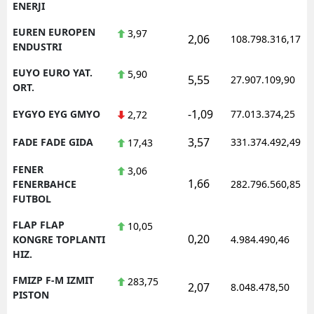
ENERJI
EUREN EUROPEN
3,97
2,06
108.798.316,17
ENDUSTRI
EUYO EURO YAT.
5,90
5,55
27.907.109,90
ORT.
-1,09
EYGYO EYG GMYO
77.013.374,25
2,72
3,57
FADE FADE GIDA
331.374.492,49
17,43
FENER
3,06
1,66
FENERBAHCE
282.796.560,85
FUTBOL
FLAP FLAP
10,05
0,20
KONGRE TOPLANTI
4.984.490,46
HIZ.
FMIZP F-M IZMIT
283,75
2,07
8.048.478,50
PISTON