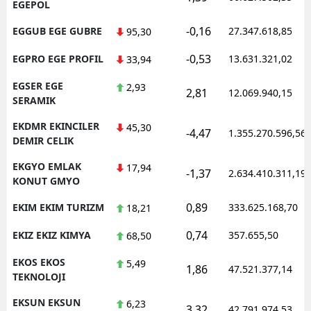
EGEPOL
-0,16
EGGUB EGE GUBRE
27.347.618,85
95,30
-0,53
EGPRO EGE PROFIL
13.631.321,02
33,94
EGSER EGE
2,93
2,81
12.069.940,15
SERAMIK
EKDMR EKINCILER
45,30
-4,47
1.355.270.596,56
DEMIR CELIK
EKGYO EMLAK
17,94
-1,37
2.634.410.311,19
KONUT GMYO
0,89
EKIM EKIM TURIZM
333.625.168,70
18,21
0,74
EKIZ EKIZ KIMYA
357.655,50
68,50
EKOS EKOS
5,49
1,86
47.521.377,14
TEKNOLOJI
EKSUN EKSUN
6,23
3,32
42.791.974,53