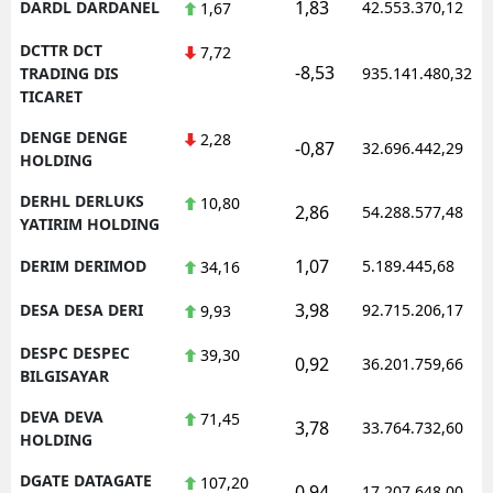
1,83
DARDL DARDANEL
42.553.370,12
1,67
DCTTR DCT
7,72
-8,53
TRADING DIS
935.141.480,32
TICARET
DENGE DENGE
2,28
-0,87
32.696.442,29
HOLDING
DERHL DERLUKS
10,80
2,86
54.288.577,48
YATIRIM HOLDING
1,07
DERIM DERIMOD
5.189.445,68
34,16
3,98
DESA DESA DERI
92.715.206,17
9,93
DESPC DESPEC
39,30
0,92
36.201.759,66
BILGISAYAR
DEVA DEVA
71,45
3,78
33.764.732,60
HOLDING
DGATE DATAGATE
107,20
0,94
17.207.648,00