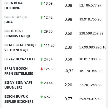
BERA BERA
13,09
0,08
52.186.577,97
HOLDING
BESLR BESLER
12,42
0,98
19.918.755,95
GIDA
BESTE BEST
29,30
0,69
228.598.259,82
BRANDS ENERJI
BETAE BETA ENERJI
111,20
2,39
5.699.080.996,10
VE TEKNOLOJI
0,58
BEYAZ BEYAZ FILO
10.817.880,08
24,34
BFREN BOSCH
125,80
-0,32
16.170.946,30
FREN SISTEMLERI
BIENY BIEN YAPI
20,44
2,20
22.201.248,88
URUNLERI
BIGCH BUYUK
6,52
0,77
29.579.015,40
SEFLER BIGCHEFS