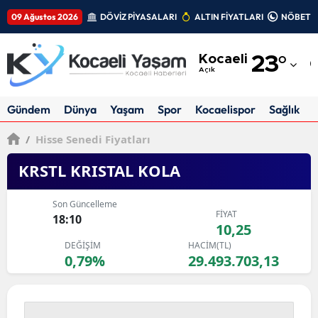
09 Ağustos 2026
DÖVİZ PİYASALARI
ALTIN FİYATLARI
NÖBETÇİ
Adana
Kocaeli
23
°
Adıyaman
Açık
Afyonkarahisar
Gündem
Dünya
Yaşam
Spor
Kocaelispor
Sağlık
Ağrı
/
Hisse Senedi Fiyatları
Amasya
KRSTL KRISTAL KOLA
Ankara
Son Güncelleme
FİYAT
Antalya
18:10
10,25
DEĞİŞİM
HACİM(TL)
Artvin
0,79%
29.493.703,13
Aydın
Balıkesir