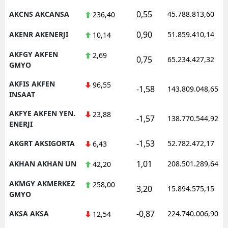
0,55
AKCNS AKCANSA
45.788.813,60
236,40
Malatya
0,90
AKENR AKENERJI
51.859.410,14
10,14
Manisa
AKFGY AKFEN
2,69
Kahramanmaraş
0,75
65.234.427,32
GMYO
Mardin
AKFIS AKFEN
96,55
-1,58
143.809.048,65
INSAAT
Muğla
AKFYE AKFEN YEN.
23,88
-1,57
138.770.544,92
Muş
ENERJI
Nevşehir
-1,53
AKGRT AKSIGORTA
52.782.472,17
6,43
Niğde
1,01
AKHAN AKHAN UN
208.501.289,64
42,20
Ordu
AKMGY AKMERKEZ
258,00
3,20
15.894.575,15
GMYO
Rize
-0,87
AKSA AKSA
224.740.006,90
12,54
Sakarya