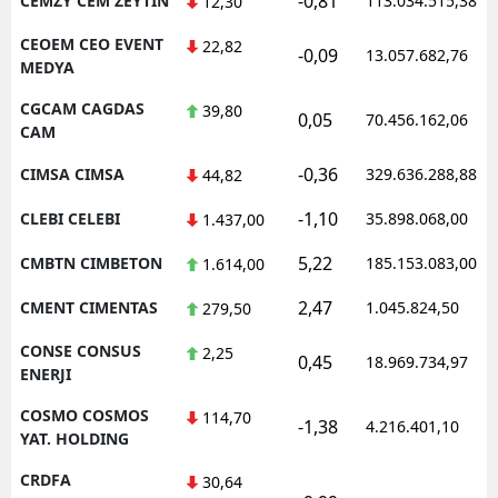
-0,81
CEMZY CEM ZEYTIN
113.034.515,38
12,30
CEOEM CEO EVENT
22,82
-0,09
13.057.682,76
MEDYA
CGCAM CAGDAS
39,80
0,05
70.456.162,06
CAM
-0,36
CIMSA CIMSA
329.636.288,88
44,82
-1,10
CLEBI CELEBI
35.898.068,00
1.437,00
5,22
CMBTN CIMBETON
185.153.083,00
1.614,00
2,47
CMENT CIMENTAS
1.045.824,50
279,50
CONSE CONSUS
2,25
0,45
18.969.734,97
ENERJI
COSMO COSMOS
114,70
-1,38
4.216.401,10
YAT. HOLDING
CRDFA
30,64