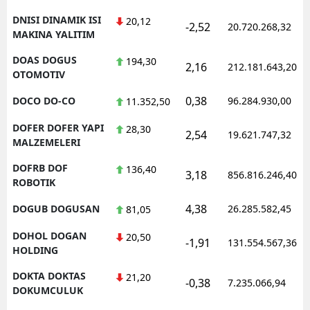
DNISI DINAMIK ISI
20,12
-2,52
20.720.268,32
MAKINA YALITIM
DOAS DOGUS
194,30
2,16
212.181.643,20
OTOMOTIV
0,38
DOCO DO-CO
96.284.930,00
11.352,50
DOFER DOFER YAPI
28,30
2,54
19.621.747,32
MALZEMELERI
DOFRB DOF
136,40
3,18
856.816.246,40
ROBOTIK
4,38
DOGUB DOGUSAN
26.285.582,45
81,05
DOHOL DOGAN
20,50
-1,91
131.554.567,36
HOLDING
DOKTA DOKTAS
21,20
-0,38
7.235.066,94
DOKUMCULUK