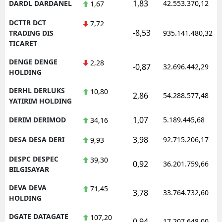
1,83
DARDL DARDANEL
42.553.370,12
1,67
DCTTR DCT
7,72
-8,53
TRADING DIS
935.141.480,32
TICARET
DENGE DENGE
2,28
-0,87
32.696.442,29
HOLDING
DERHL DERLUKS
10,80
2,86
54.288.577,48
YATIRIM HOLDING
1,07
DERIM DERIMOD
5.189.445,68
34,16
3,98
DESA DESA DERI
92.715.206,17
9,93
DESPC DESPEC
39,30
0,92
36.201.759,66
BILGISAYAR
DEVA DEVA
71,45
3,78
33.764.732,60
HOLDING
DGATE DATAGATE
107,20
0,94
17.207.648,00