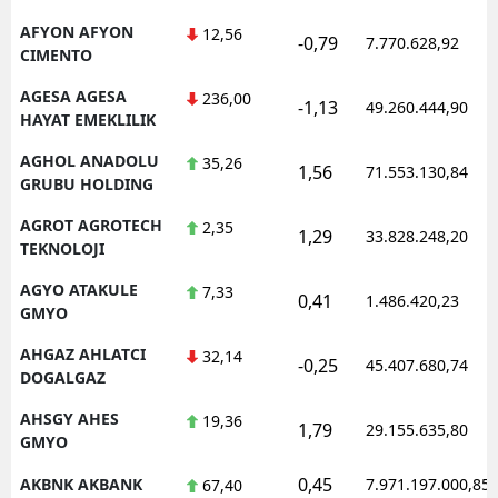
Mersin
AFYON AFYON
12,56
-0,79
7.770.628,92
CIMENTO
İstanbul
AGESA AGESA
236,00
-1,13
49.260.444,90
HAYAT EMEKLILIK
İzmir
AGHOL ANADOLU
35,26
Kars
1,56
71.553.130,84
GRUBU HOLDING
Kastamonu
AGROT AGROTECH
2,35
1,29
33.828.248,20
TEKNOLOJI
Kayseri
AGYO ATAKULE
7,33
0,41
1.486.420,23
Kırklareli
GMYO
Kırşehir
AHGAZ AHLATCI
32,14
-0,25
45.407.680,74
DOGALGAZ
Kocaeli
AHSGY AHES
19,36
1,79
29.155.635,80
Konya
GMYO
0,45
AKBNK AKBANK
7.971.197.000,85
67,40
Kütahya