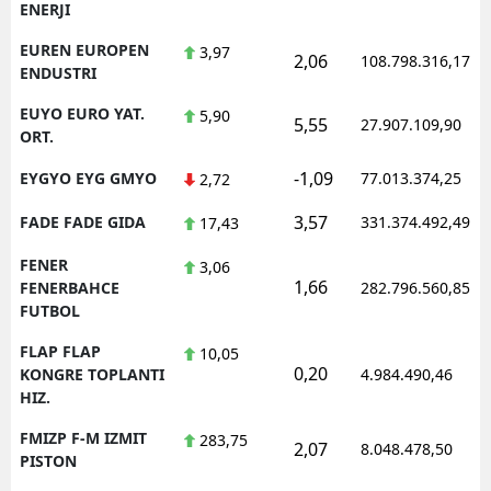
ENERJI
EUREN EUROPEN
3,97
2,06
108.798.316,17
ENDUSTRI
EUYO EURO YAT.
5,90
5,55
27.907.109,90
ORT.
-1,09
EYGYO EYG GMYO
77.013.374,25
2,72
3,57
FADE FADE GIDA
331.374.492,49
17,43
FENER
3,06
1,66
FENERBAHCE
282.796.560,85
FUTBOL
FLAP FLAP
10,05
0,20
KONGRE TOPLANTI
4.984.490,46
HIZ.
FMIZP F-M IZMIT
283,75
2,07
8.048.478,50
PISTON