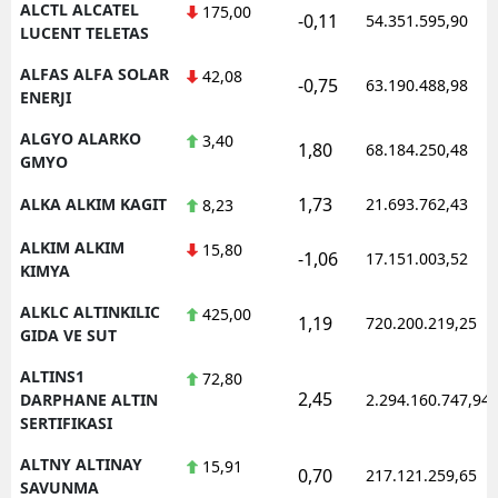
ALCTL ALCATEL
175,00
-0,11
54.351.595,90
LUCENT TELETAS
Yozgat
ALFAS ALFA SOLAR
42,08
-0,75
63.190.488,98
Zonguldak
ENERJI
Aksaray
ALGYO ALARKO
3,40
1,80
68.184.250,48
GMYO
Bayburt
1,73
ALKA ALKIM KAGIT
21.693.762,43
8,23
Karaman
ALKIM ALKIM
15,80
-1,06
17.151.003,52
Kırıkkale
KIMYA
ALKLC ALTINKILIC
425,00
Batman
1,19
720.200.219,25
GIDA VE SUT
Şırnak
ALTINS1
72,80
2,45
DARPHANE ALTIN
2.294.160.747,94
Bartın
SERTIFIKASI
Ardahan
ALTNY ALTINAY
15,91
0,70
217.121.259,65
SAVUNMA
Iğdır