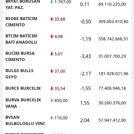
BRYAT BORUSAN
1.767,00
0,11
69.110.225,00
YAT. PAZ.
BSOKE BATICIM
35,88
-0,50
309.003.910,80
CIMENTO
BTCIM BATICIM
4,98
-1,19
558.742.666,51
BATI ANADOLU
BUCIM BURSA
5,07
-3,43
31.007.700,29
CIMENTO
BULGS BULLS
37,00
-2,17
181.928.021,96
GSYO
-1,55
BURCE BURCELIK
77.406.946,18
35,54
BURVA BURCELIK
850,00
1,55
30.260.376,00
VANA
BVSAN
110,00
2,04
57.947.412,90
BULBULOGLU VINC