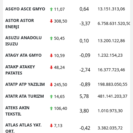
0,64
ASGYO ASCE GMYO
13.151.313,06
11,07
ASTOR ASTOR
308,50
-3,37
6.758.631.520,50
ENERJI
ASUZU ANADOLU
50,45
0,10
13.200.122,86
ISUZU
-0,09
ATAGY ATA GMYO
1.232.154,23
10,59
ATAKP ATAKEY
48,24
-2,74
16.377.723,46
PATATES
-0,89
ATATP ATP YAZILIM
198.883.050,55
245,50
5,78
ATATR ATA TURIZM
481.141.203,37
14,65
ATEKS AKIN
106,40
3,80
1.010.973,30
TEKSTIL
ATLAS ATLAS YAT.
7,13
-0,42
3.382.035,72
ORT.