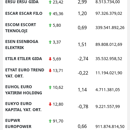
2,99
ERSU ERSU GIDA
8.513.734,00
23,42
1,20
ESCAR ESCAR FILO
97.326.379,02
45,36
ESCOM ESCORT
5,80
0,69
339.541.892,26
TEKNOLOJI
ESEN ESENBOGA
3,37
1,51
89.808.012,69
ELEKTRIK
-2,74
ETILR ETILER GIDA
35.532.958,52
5,69
ETYAT EURO TREND
13,71
-0,22
11.194.021,90
YAT. ORT.
EUHOL EURO
10,62
1,14
4.711.381,05
YATIRIM HOLDING
EUKYO EURO
12,80
-0,78
9.221.557,99
KAPITAL YAT. ORT.
EUPWR
91,70
0,66
EUROPOWER
911.874.814,50