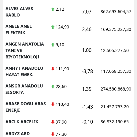
ALVES ALVES
2,12
7,07
862.693.604,57
Yalova
KABLO
Karabük
ANELE ANEL
124,90
2,46
169.375.227,30
ELEKTRIK
Kilis
ANGEN ANATOLIA
9,10
1,00
Osmaniye
TANI VE
12.505.277,50
BIYOTEKNOLOJI
Düzce
ANHYT ANADOLU
111,90
-3,78
117.058.257,30
HAYAT EMEK.
ANSGR ANADOLU
28,60
1,35
274.580.868,90
SIGORTA
ARASE DOGU ARAS
110,40
-1,43
21.457.753,20
ENERJI
-0,10
ARCLK ARCELIK
86.832.190,65
97,90
ARDYZ ARD
77,30