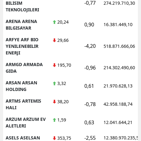
-0,77
BILISIM
274.219.710,30
TEKNOLOJILERI
ARENA ARENA
20,24
0,90
16.381.449,10
BILGISAYAR
ARFYE ARF BIO
29,66
-4,20
YENILENEBILIR
518.871.666,06
ENERJI
ARMGD ARMADA
195,70
-0,96
214.302.490,60
GIDA
ARSAN ARSAN
3,32
0,61
21.970.628,13
HOLDING
ARTMS ARTEMIS
38,20
-0,78
42.958.188,74
HALI
ARZUM ARZUM EV
1,59
0,63
12.041.644,21
ALETLERI
-2,55
ASELS ASELSAN
12.380.970.235,5
353,75