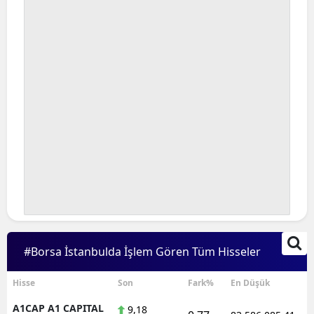
Bilecik
Bingöl
Bitlis
Bolu
Burdur
Bursa
Çanakkale
Çankırı
Çorum
#Borsa İstanbulda İşlem Gören Tüm Hisseler
Denizli
Hisse
Son
Fark%
En Düşük
Diyarbakır
A1CAP A1 CAPITAL
9,18