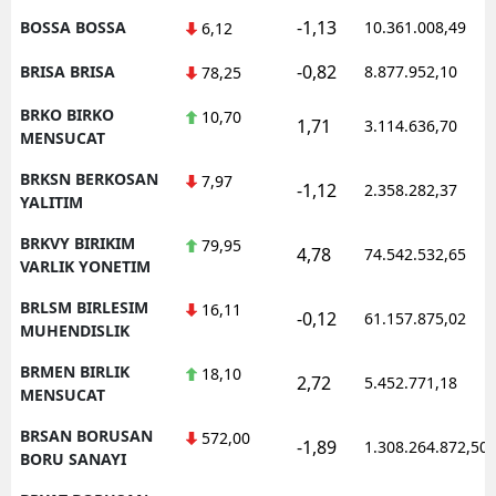
-1,13
BOSSA BOSSA
10.361.008,49
6,12
-0,82
BRISA BRISA
8.877.952,10
78,25
BRKO BIRKO
10,70
1,71
3.114.636,70
MENSUCAT
BRKSN BERKOSAN
7,97
-1,12
2.358.282,37
YALITIM
BRKVY BIRIKIM
79,95
4,78
74.542.532,65
VARLIK YONETIM
BRLSM BIRLESIM
16,11
-0,12
61.157.875,02
MUHENDISLIK
BRMEN BIRLIK
18,10
2,72
5.452.771,18
MENSUCAT
BRSAN BORUSAN
572,00
-1,89
1.308.264.872,50
BORU SANAYI