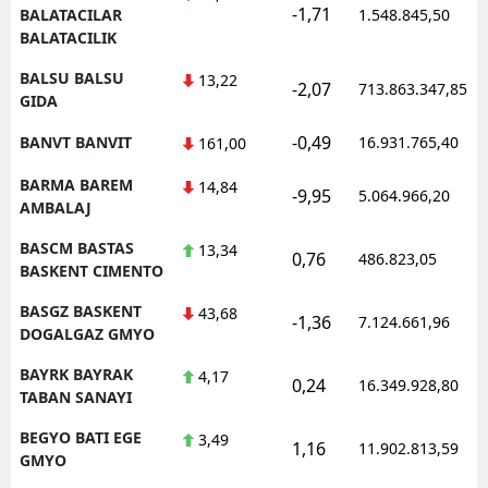
-1,71
BALATACILAR
1.548.845,50
BALATACILIK
BALSU BALSU
13,22
-2,07
713.863.347,85
GIDA
-0,49
BANVT BANVIT
16.931.765,40
161,00
BARMA BAREM
14,84
-9,95
5.064.966,20
AMBALAJ
BASCM BASTAS
13,34
0,76
486.823,05
BASKENT CIMENTO
BASGZ BASKENT
43,68
-1,36
7.124.661,96
DOGALGAZ GMYO
BAYRK BAYRAK
4,17
0,24
16.349.928,80
TABAN SANAYI
BEGYO BATI EGE
3,49
1,16
11.902.813,59
GMYO