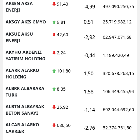
AKSEN AKSA
91,40
-4,99
497.090.250,75
ENERJI
Samsun
0,51
AKSGY AKIS GMYO
25.719.982,12
9,81
Siirt
AKSUE AKSU
42,60
Sinop
-2,92
62.947.071,68
ENERJI
Sivas
AKYHO AKDENIZ
2,24
-0,44
1.189.420,49
YATIRIM HOLDING
Tekirdağ
ALARK ALARKO
101,80
1,50
320.678.263,15
Tokat
HOLDING
Trabzon
ALBRK ALBARAKA
8,35
1,58
106.449.455,94
TURK
Tunceli
ALBTN ALBAYRAK
25,92
-1,14
692.044.692,60
BETON SANAYI
Şanlıurfa
ALCAR ALARKO
686,50
Uşak
-2,76
52.374.751,50
CARRIER
Van