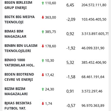
BIGEN BIRLESIM
110,60
6,45
204.572.111,80
GRUP ENERJI
BIGTK BIG MEDYA
363,00
-2,09
103.456.405,50
TEKNOLOJI
BIMAS BIM
385,75
0,92
3.513.897.605,75
MAGAZALAR
BINBN BIN ULASIM
178,60
-1,92
46.099.331,90
TEKNOLOJILERI
BINHO 1000
10,30
5,32
385.452.406,90
YATIRIMLAR HOL.
BIOEN BIOTREND
17,42
-1,58
68.461.191,64
CEVRE VE ENERJI
BIZIM BIZIM
24,30
0,91
3.572.297,46
MAGAZALARI
BJKAS BESIKTAS
1,74
-0,57
96.970.363,89
FUTBOL YAT.