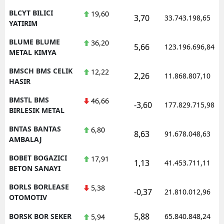
BLCYT BILICI
19,60
3,70
33.743.198,65
YATIRIM
BLUME BLUME
36,20
5,66
123.196.696,84
METAL KIMYA
BMSCH BMS CELIK
12,22
2,26
11.868.807,10
HASIR
BMSTL BMS
46,66
-3,60
177.829.715,98
BIRLESIK METAL
BNTAS BANTAS
6,80
8,63
91.678.048,63
AMBALAJ
BOBET BOGAZICI
17,91
1,13
41.453.711,11
BETON SANAYI
BORLS BORLEASE
5,38
-0,37
21.810.012,96
OTOMOTIV
5,88
BORSK BOR SEKER
65.840.848,24
5,94