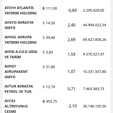
ATSYH ATLANTIS
111,00
-0,89
2.295.929,00
YATIRIM HOLDING
AVGYO AVRASYA
14,50
2,40
44.994.022,34
GMYO
AVHOL AVRUPA
39,68
2,69
69.627.858,26
YATIRIM HOLDING
AVOD A.V.O.D GIDA
3,83
1,59
9.570.527,97
VE TARIM
AVPGY
51,80
1,07
AVRUPAKENT
10.331.507,80
GMYO
AVTUR AVRASYA
12,74
0,71
7.463.383,75
PETROL VE TUR.
AYCES
453,75
-2,10
ALTINYUNUS
30.146.105,50
CESME