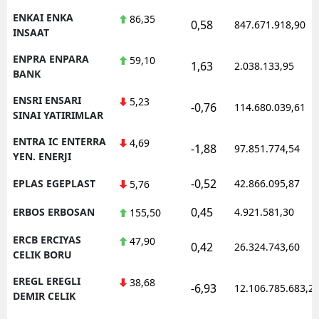
ENKAI ENKA
86,35
0,58
847.671.918,90
INSAAT
ENPRA ENPARA
59,10
1,63
2.038.133,95
BANK
ENSRI ENSARI
5,23
-0,76
114.680.039,61
SINAI YATIRIMLAR
ENTRA IC ENTERRA
4,69
-1,88
97.851.774,54
YEN. ENERJI
-0,52
EPLAS EGEPLAST
42.866.095,87
5,76
0,45
ERBOS ERBOSAN
4.921.581,30
155,50
ERCB ERCIYAS
47,90
0,42
26.324.743,60
CELIK BORU
EREGL EREGLI
38,68
-6,93
12.106.785.683,2
DEMIR CELIK