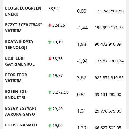
ECOGR ECOGREEN
33,94
0,00
123.749.581,50
ENERJI
ECZYT ECZACIBASI
324,25
-1,44
196.999.171,75
YATIRIM
EDATA E-DATA
19,19
1,53
90.472.910,39
TEKNOLOJI
EDIP EDIP
38,38
-1,94
135.573.300,24
GAYRIMENKUL
EFOR EFOR
19,77
3,67
985.371.910,85
YATIRIM
EGEEN EGE
5.272,50
0,81
39.131.285,00
ENDUSTRI
EGEGY EGEYAPI
29,40
1,31
29.776.579,96
AVRUPA GMYO
EGEPO NASMED
19,00
1,39
66.627.502,35