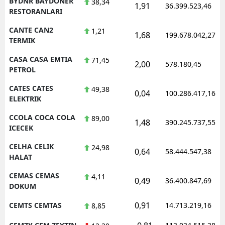
BYDNR BAYDONER
38,34
1,91
36.399.523,46
RESTORANLARI
CANTE CAN2
1,21
1,68
199.678.042,27
TERMIK
CASA CASA EMTIA
71,45
2,00
578.180,45
PETROL
CATES CATES
49,38
0,04
100.286.417,16
ELEKTRIK
CCOLA COCA COLA
89,00
1,48
390.245.737,55
ICECEK
CELHA CELIK
24,98
0,64
58.444.547,38
HALAT
CEMAS CEMAS
4,11
0,49
36.400.847,69
DOKUM
0,91
CEMTS CEMTAS
14.713.219,16
8,85