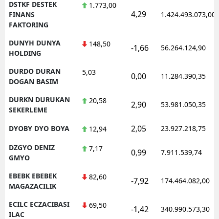
DSTKF DESTEK
1.773,00
4,29
FINANS
1.424.493.073,00
FAKTORING
DUNYH DUNYA
148,50
-1,66
56.264.124,90
HOLDING
DURDO DURAN
5,03
0,00
11.284.390,35
DOGAN BASIM
DURKN DURUKAN
20,58
2,90
53.981.050,35
SEKERLEME
2,05
DYOBY DYO BOYA
23.927.218,75
12,94
DZGYO DENIZ
7,17
0,99
7.911.539,74
GMYO
EBEBK EBEBEK
82,60
-7,92
174.464.082,00
MAGAZACILIK
ECILC ECZACIBASI
69,50
-1,42
340.990.573,30
ILAC