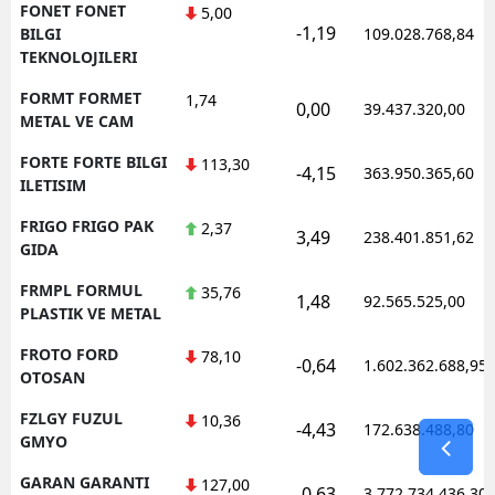
FONET FONET
5,00
-1,19
BILGI
109.028.768,84
TEKNOLOJILERI
FORMT FORMET
1,74
0,00
39.437.320,00
METAL VE CAM
FORTE FORTE BILGI
113,30
-4,15
363.950.365,60
ILETISIM
FRIGO FRIGO PAK
2,37
3,49
238.401.851,62
GIDA
FRMPL FORMUL
35,76
1,48
92.565.525,00
PLASTIK VE METAL
FROTO FORD
78,10
-0,64
1.602.362.688,95
OTOSAN
FZLGY FUZUL
10,36
-4,43
172.638.488,80
GMYO
GARAN GARANTI
127,00
-0,63
3.772.734.436,30