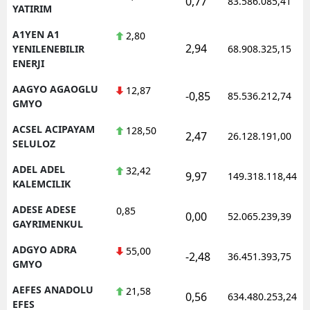
0,77
83.586.085,41
YATIRIM
Edirne
A1YEN A1
2,80
Elazığ
2,94
YENILENEBILIR
68.908.325,15
ENERJI
Erzincan
AAGYO AGAOGLU
12,87
-0,85
85.536.212,74
Erzurum
GMYO
ACSEL ACIPAYAM
128,50
Eskişehir
2,47
26.128.191,00
SELULOZ
Gaziantep
ADEL ADEL
32,42
9,97
149.318.118,44
KALEMCILIK
Giresun
ADESE ADESE
0,85
0,00
Gümüşhane
52.065.239,39
GAYRIMENKUL
Hakkari
ADGYO ADRA
55,00
-2,48
36.451.393,75
GMYO
Hatay
AEFES ANADOLU
21,58
0,56
634.480.253,24
Isparta
EFES