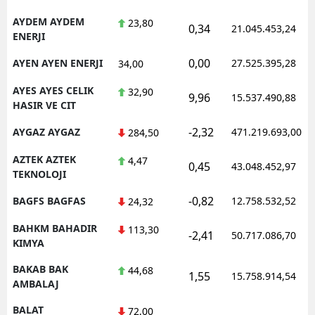
AYDEM AYDEM
23,80
0,34
21.045.453,24
ENERJI
0,00
AYEN AYEN ENERJI
27.525.395,28
34,00
AYES AYES CELIK
32,90
9,96
15.537.490,88
HASIR VE CIT
-2,32
AYGAZ AYGAZ
471.219.693,00
284,50
AZTEK AZTEK
4,47
0,45
43.048.452,97
TEKNOLOJI
-0,82
BAGFS BAGFAS
12.758.532,52
24,32
BAHKM BAHADIR
113,30
-2,41
50.717.086,70
KIMYA
BAKAB BAK
44,68
1,55
15.758.914,54
AMBALAJ
BALAT
72,00