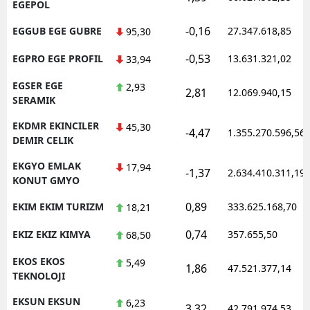
EGEPOL
-0,16
EGGUB EGE GUBRE
27.347.618,85
95,30
-0,53
EGPRO EGE PROFIL
13.631.321,02
33,94
EGSER EGE
2,93
2,81
12.069.940,15
SERAMIK
EKDMR EKINCILER
45,30
-4,47
1.355.270.596,56
DEMIR CELIK
EKGYO EMLAK
17,94
-1,37
2.634.410.311,19
KONUT GMYO
0,89
EKIM EKIM TURIZM
333.625.168,70
18,21
0,74
EKIZ EKIZ KIMYA
357.655,50
68,50
EKOS EKOS
5,49
1,86
47.521.377,14
TEKNOLOJI
EKSUN EKSUN
6,23
3,32
42.791.974,53