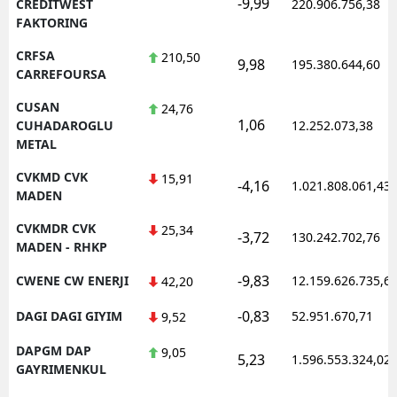
-9,99
CREDITWEST
220.906.756,38
FAKTORING
CRFSA
210,50
9,98
195.380.644,60
CARREFOURSA
CUSAN
24,76
1,06
CUHADAROGLU
12.252.073,38
METAL
CVKMD CVK
15,91
-4,16
1.021.808.061,43
MADEN
CVKMDR CVK
25,34
-3,72
130.242.702,76
MADEN - RHKP
-9,83
CWENE CW ENERJI
12.159.626.735,6
42,20
-0,83
DAGI DAGI GIYIM
52.951.670,71
9,52
DAPGM DAP
9,05
5,23
1.596.553.324,02
GAYRIMENKUL