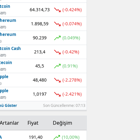
tcoin
64.314,73
(-0.424%)
SDT)
thereum
1.898,59
(-0.074%)
SDT)
thereum
90.239
(0.049%)
)
tcoin Cash
213,4
(-0.42%)
SDT)
tecoin
45,5
(0.91%)
SDT)
pple
48,480
(-2.278%)
)
pple
1,0197
(-2.421%)
SDT)
ü Göster
Son Güncellenme: 07:13
Artanlar
Fiyat
Değişim
191,40
(10,00%)
A