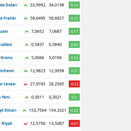
33,9992
34,0198
da Doları
0.13
58,6495
58,6827
re Frankı
0.15
7,0652
7,0687
Yuanı
0.17
0,5837
0,5840
ublesi
0.92
5,0066
5,0106
ç Kronu
0.14
12,9823
12,9958
Dirhemi
0.21
27,9743
28,2565
r Levası
-0.22
0,3011
0,3021
 Yeni
0.2
153,7564
154,3321
yt Dinarı
0.23
12,5756
13,5087
 Riyali
-0.01