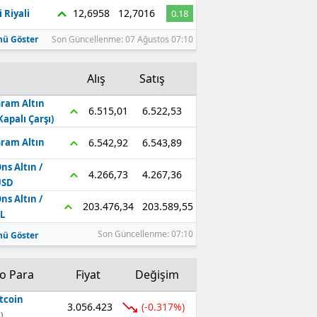
12,6958
12,7016
 Riyali
0.18
ü Göster
Son Güncellenme: 07 Ağustos 07:10
Alış
Satış
ram Altın
6.522,53
6.515,01
Kapalı Çarşı)
6.543,89
6.542,92
ram Altın
ns Altın /
4.267,36
4.266,73
USD
ns Altın /
203.589,55
203.476,34
L
Son Güncellenme: 07:10
ü Göster
to Para
Fiyat
Değişim
tcoin
3.056.423
(-0.317%)
)