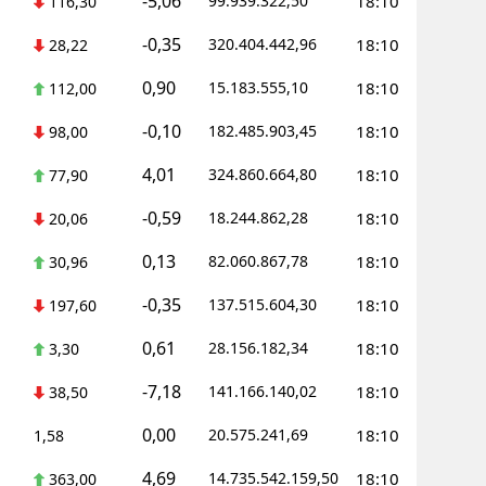
-5,06
99.939.322,50
18:10
116,30
Yozgat
-0,35
320.404.442,96
18:10
28,22
Zonguldak
0,90
15.183.555,10
18:10
112,00
Aksaray
-0,10
182.485.903,45
18:10
98,00
4,01
Bayburt
324.860.664,80
18:10
77,90
-0,59
18.244.862,28
18:10
Karaman
20,06
0,13
82.060.867,78
18:10
30,96
Kırıkkale
-0,35
137.515.604,30
18:10
197,60
Batman
0,61
28.156.182,34
18:10
3,30
Şırnak
-7,18
141.166.140,02
18:10
38,50
Bartın
0,00
20.575.241,69
18:10
1,58
Ardahan
4,69
14.735.542.159,50
18:10
363,00
Iğdır