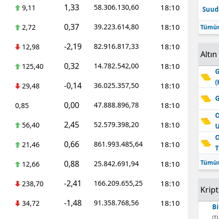
1,33
58.306.130,60
18:10
9,11
Suudi
Edirne
0,37
39.223.614,80
18:10
2,72
Tümün
Elazığ
-2,19
82.916.817,33
18:10
12,98
Erzincan
Altın
0,32
14.782.542,00
18:10
125,40
G
Erzurum
(
-0,14
36.025.357,50
18:10
29,48
Eskişehir
G
0,00
47.888.896,78
18:10
0,85
Gaziantep
O
2,45
52.579.398,20
18:10
56,40
Giresun
O
0,66
861.993.485,64
18:10
21,46
T
Gümüşhane
0,88
Tümün
25.842.691,94
18:10
12,66
Hakkari
-2,41
166.209.655,25
18:10
238,70
Krip
Hatay
-1,48
91.358.768,56
18:10
34,72
Bi
Isparta
(TL