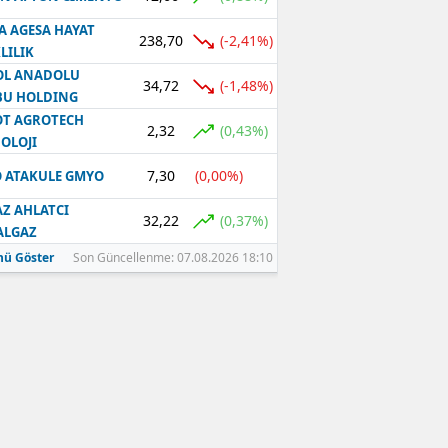
A AGESA HAYAT
238,70
(-2,41%)
LILIK
OL ANADOLU
34,72
(-1,48%)
BU HOLDING
T AGROTECH
2,32
(0,43%)
OLOJI
7,30
(0,00%)
 ATAKULE GMYO
Z AHLATCI
32,22
(0,37%)
ALGAZ
ü Göster
Son Güncellenme: 07.08.2026 18:10