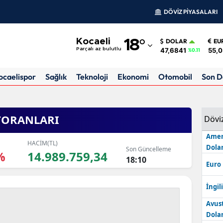
DÖVİZ PİYASALARI
Adana
Kocaeli
18
°
DOLAR
EU
Adıyaman
47,6841
55,
Parçalı az bulutlu
%0.11
Afyonkarahisar
ocaelispor
Sağlık
Teknoloji
Ekonomi
Otomobil
Son D
Ağrı
Amasya
TORANLARI
Dövi
Ankara
Amer
HACİM(TL)
Dolar
Son Güncelleme
Antalya
%
14.989.759,34
18:10
Euro
Artvin
İngili
Aydın
Avus
Balıkesir
Dolar