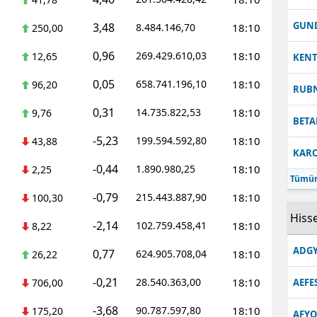
Malatya
GUN
3,48
8.484.146,70
18:10
250,00
Manisa
0,96
269.429.610,03
18:10
12,65
KEN
Kahramanmaraş
0,05
658.741.196,10
18:10
96,20
RUB
Mardin
0,31
14.735.822,53
18:10
9,76
BETA
Muğla
-5,23
199.594.592,80
18:10
43,88
KARC
Muş
-0,44
1.890.980,25
18:10
2,25
Tümün
Nevşehir
-0,79
215.443.887,90
18:10
100,30
Hisse
-2,14
Niğde
102.759.458,41
18:10
8,22
ADGY
0,77
624.905.708,04
18:10
Ordu
26,22
-0,21
28.540.363,00
18:10
706,00
AEFE
Rize
-3,68
90.787.597,80
18:10
175,20
Sakarya
AFYO