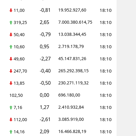
-0,81
19.952.927,60
18:10
11,00
Yalova
2,65
7.000.380.614,75
18:10
319,25
Karabük
-0,79
13.038.344,45
18:10
50,40
Kilis
0,95
2.719.178,79
18:10
10,60
Osmaniye
-2,27
45.147.831,26
18:10
49,60
Düzce
-0,40
265.292.398,15
18:10
247,70
-0,50
230.271.119,32
18:10
13,85
0,00
696.180,00
18:10
102,50
1,27
2.410.932,84
18:10
7,16
-2,61
3.085.919,00
18:10
112,00
2,09
16.466.828,19
18:10
14,16