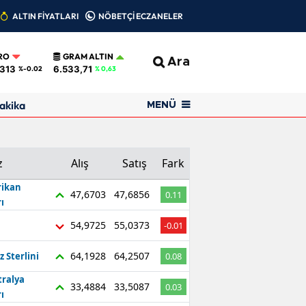
ALTIN FİYATLARI
NÖBETÇİ ECZANELER
RO
GRAM ALTIN
Ara
0313
6.533,71
%-0.02
% 0,63
akika
MENÜ
z
Alış
Satış
Fark
ikan
47,6703
47,6856
0.11
ı
54,9725
55,0373
-0.01
64,1928
64,2507
z Sterlini
0.08
tralya
33,4884
33,5087
0.03
ı