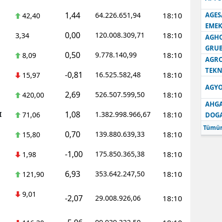
1,44
64.226.651,94
18:10
AGES
42,40
Samsun
EMEK
0,00
120.008.309,71
18:10
3,34
Siirt
AGH
GRU
0,50
9.778.140,99
18:10
8,09
Sinop
AGRO
TEKN
-0,81
16.525.582,48
18:10
15,97
Sivas
AGYO
2,69
526.507.599,50
18:10
420,00
Tekirdağ
AHGA
1,08
I
1.382.998.966,67
18:10
71,06
DOG
Tokat
Tümün
0,70
139.880.639,33
18:10
15,80
Trabzon
-1,00
175.850.365,38
18:10
1,98
Tunceli
6,93
353.642.247,50
18:10
121,90
Şanlıurfa
9,01
-2,07
29.008.926,06
18:10
Uşak
Van