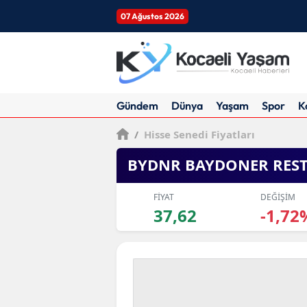
07 Ağustos 2026
Gündem
Dünya
Yaşam
Spor
K
/
Hisse Senedi Fiyatları
BYDNR BAYDONER RES
FİYAT
DEĞİŞİM
37,62
-1,72