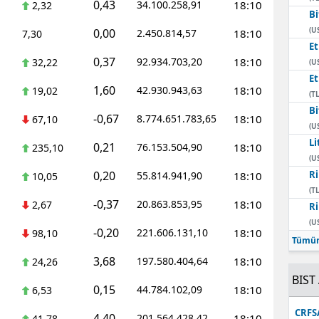
0,43
34.100.258,91
18:10
2,32
Bi
Mersin
(U
0,00
2.450.814,57
18:10
7,30
E
İstanbul
0,37
92.934.703,20
18:10
32,22
(U
İzmir
E
1,60
42.930.943,63
18:10
19,02
(TL
Kars
Bi
-0,67
8.774.651.783,65
18:10
67,10
(U
Kastamonu
Li
0,21
76.153.504,90
18:10
235,10
(U
Kayseri
0,20
Ri
55.814.941,90
18:10
10,05
(TL
Kırklareli
-0,37
20.863.853,95
18:10
2,67
Ri
(U
Kırşehir
-0,20
221.606.131,10
18:10
98,10
Tümün
Kocaeli
3,68
197.580.404,64
18:10
24,26
BIST 
Konya
0,15
44.784.102,09
18:10
6,53
Kütahya
CRFS
4,40
201.564.428,42
18:10
41,78