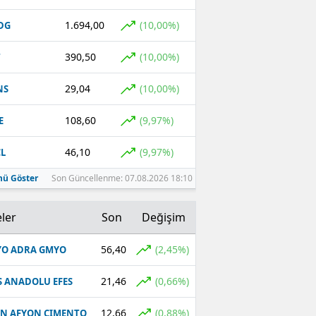
1.694,00
(10,00%)
DG
390,50
(10,00%)
T
29,04
(10,00%)
NS
108,60
(9,97%)
E
46,10
(9,97%)
L
ü Göster
Son Güncellenme: 07.08.2026 18:10
ler
Son
Değişim
56,40
(2,45%)
O ADRA GMYO
21,46
(0,66%)
S ANADOLU EFES
12,66
(0,88%)
N AFYON CIMENTO