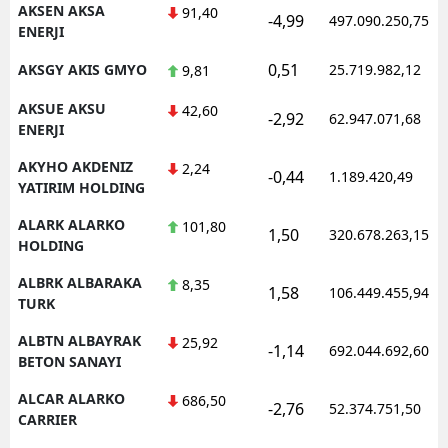
AKSEN AKSA
91,40
-4,99
497.090.250,75
ENERJI
Samsun
0,51
AKSGY AKIS GMYO
25.719.982,12
9,81
Siirt
AKSUE AKSU
42,60
Sinop
-2,92
62.947.071,68
ENERJI
Sivas
AKYHO AKDENIZ
2,24
-0,44
1.189.420,49
YATIRIM HOLDING
Tekirdağ
ALARK ALARKO
101,80
1,50
320.678.263,15
Tokat
HOLDING
Trabzon
ALBRK ALBARAKA
8,35
1,58
106.449.455,94
TURK
Tunceli
ALBTN ALBAYRAK
25,92
-1,14
692.044.692,60
BETON SANAYI
Şanlıurfa
ALCAR ALARKO
686,50
Uşak
-2,76
52.374.751,50
CARRIER
Van