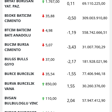
BRYAT BORUSAN
1.767,00
0,11
69.110.225,00
YAT. PAZ.
BSOKE BATICIM
35,88
-0,50
309.003.910,80
CIMENTO
BTCIM BATICIM
4,98
-1,19
558.742.666,51
BATI ANADOLU
BUCIM BURSA
5,07
-3,43
31.007.700,29
CIMENTO
BULGS BULLS
37,00
-2,17
181.928.021,96
GSYO
-1,55
BURCE BURCELIK
77.406.946,18
35,54
BURVA BURCELIK
850,00
1,55
30.260.376,00
VANA
BVSAN
110,00
2,04
57.947.412,90
BULBULOGLU VINC