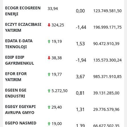
ECOGR ECOGREEN
33,94
0,00
123.749.581,50
ENERJI
ECZYT ECZACIBASI
324,25
-1,44
196.999.171,75
YATIRIM
EDATA E-DATA
19,19
1,53
90.472.910,39
TEKNOLOJI
EDIP EDIP
38,38
-1,94
135.573.300,24
GAYRIMENKUL
EFOR EFOR
19,77
3,67
985.371.910,85
YATIRIM
EGEEN EGE
5.272,50
0,81
39.131.285,00
ENDUSTRI
EGEGY EGEYAPI
29,40
1,31
29.776.579,96
AVRUPA GMYO
EGEPO NASMED
19,00
1,39
66.627.502,35