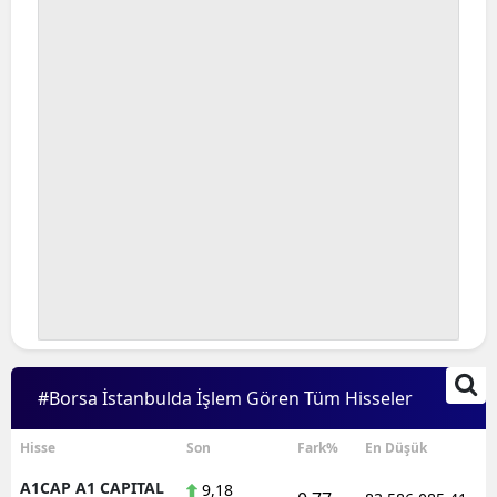
Bilecik
Bingöl
Bitlis
Bolu
Burdur
Bursa
Çanakkale
Çankırı
Çorum
#Borsa İstanbulda İşlem Gören Tüm Hisseler
Denizli
Hisse
Son
Fark%
En Düşük
Diyarbakır
A1CAP A1 CAPITAL
9,18