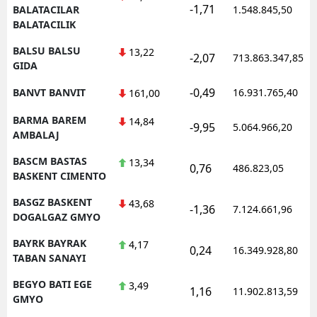
-1,71
BALATACILAR
1.548.845,50
BALATACILIK
BALSU BALSU
13,22
-2,07
713.863.347,85
GIDA
-0,49
BANVT BANVIT
16.931.765,40
161,00
BARMA BAREM
14,84
-9,95
5.064.966,20
AMBALAJ
BASCM BASTAS
13,34
0,76
486.823,05
BASKENT CIMENTO
BASGZ BASKENT
43,68
-1,36
7.124.661,96
DOGALGAZ GMYO
BAYRK BAYRAK
4,17
0,24
16.349.928,80
TABAN SANAYI
BEGYO BATI EGE
3,49
1,16
11.902.813,59
GMYO