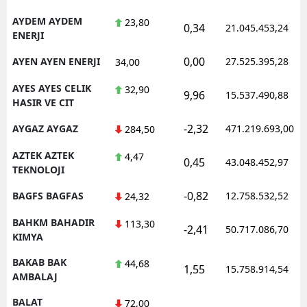
AYDEM AYDEM
23,80
0,34
21.045.453,24
ENERJI
0,00
AYEN AYEN ENERJI
27.525.395,28
34,00
AYES AYES CELIK
32,90
9,96
15.537.490,88
HASIR VE CIT
-2,32
AYGAZ AYGAZ
471.219.693,00
284,50
AZTEK AZTEK
4,47
0,45
43.048.452,97
TEKNOLOJI
-0,82
BAGFS BAGFAS
12.758.532,52
24,32
BAHKM BAHADIR
113,30
-2,41
50.717.086,70
KIMYA
BAKAB BAK
44,68
1,55
15.758.914,54
AMBALAJ
BALAT
72,00