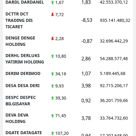
1,83
DARDL DARDANEL
42.553.370,12
1,67
DCTTR DCT
7,72
-8,53
TRADING DIS
935.141.480,32
TICARET
DENGE DENGE
2,28
-0,87
32.696.442,29
HOLDING
DERHL DERLUKS
10,80
2,86
54.288.577,48
YATIRIM HOLDING
1,07
DERIM DERIMOD
5.189.445,68
34,16
3,98
DESA DESA DERI
92.715.206,17
9,93
DESPC DESPEC
39,30
0,92
36.201.759,66
BILGISAYAR
DEVA DEVA
71,45
3,78
33.764.732,60
HOLDING
DGATE DATAGATE
107,20
0,94
17.207.648,00