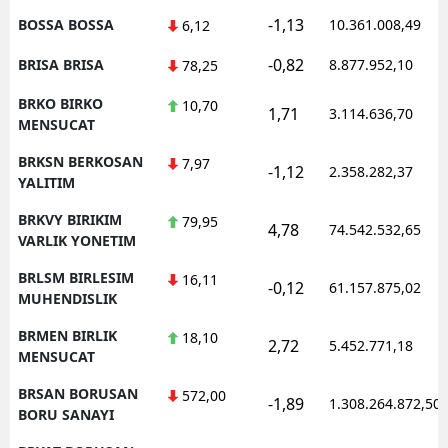
-1,13
BOSSA BOSSA
10.361.008,49
6,12
-0,82
BRISA BRISA
8.877.952,10
78,25
BRKO BIRKO
10,70
1,71
3.114.636,70
MENSUCAT
BRKSN BERKOSAN
7,97
-1,12
2.358.282,37
YALITIM
BRKVY BIRIKIM
79,95
4,78
74.542.532,65
VARLIK YONETIM
BRLSM BIRLESIM
16,11
-0,12
61.157.875,02
MUHENDISLIK
BRMEN BIRLIK
18,10
2,72
5.452.771,18
MENSUCAT
BRSAN BORUSAN
572,00
-1,89
1.308.264.872,50
BORU SANAYI