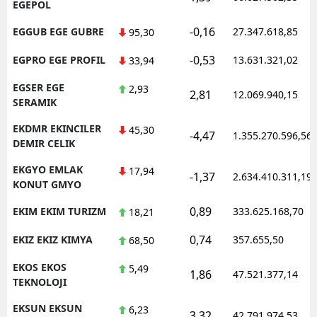
EGEPOL
-0,16
EGGUB EGE GUBRE
27.347.618,85
95,30
-0,53
EGPRO EGE PROFIL
13.631.321,02
33,94
EGSER EGE
2,93
2,81
12.069.940,15
SERAMIK
EKDMR EKINCILER
45,30
-4,47
1.355.270.596,56
DEMIR CELIK
EKGYO EMLAK
17,94
-1,37
2.634.410.311,19
KONUT GMYO
0,89
EKIM EKIM TURIZM
333.625.168,70
18,21
0,74
EKIZ EKIZ KIMYA
357.655,50
68,50
EKOS EKOS
5,49
1,86
47.521.377,14
TEKNOLOJI
EKSUN EKSUN
6,23
3,32
42.791.974,53