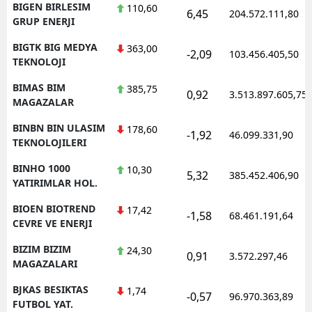
BIGEN BIRLESIM
110,60
6,45
204.572.111,80
GRUP ENERJI
BIGTK BIG MEDYA
363,00
-2,09
103.456.405,50
TEKNOLOJI
BIMAS BIM
385,75
0,92
3.513.897.605,75
MAGAZALAR
BINBN BIN ULASIM
178,60
-1,92
46.099.331,90
TEKNOLOJILERI
BINHO 1000
10,30
5,32
385.452.406,90
YATIRIMLAR HOL.
BIOEN BIOTREND
17,42
-1,58
68.461.191,64
CEVRE VE ENERJI
BIZIM BIZIM
24,30
0,91
3.572.297,46
MAGAZALARI
BJKAS BESIKTAS
1,74
-0,57
96.970.363,89
FUTBOL YAT.