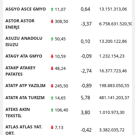
0,64
ASGYO ASCE GMYO
13.151.313,06
11,07
ASTOR ASTOR
308,50
-3,37
6.758.631.520,50
ENERJI
ASUZU ANADOLU
50,45
0,10
13.200.122,86
ISUZU
-0,09
ATAGY ATA GMYO
1.232.154,23
10,59
ATAKP ATAKEY
48,24
-2,74
16.377.723,46
PATATES
-0,89
ATATP ATP YAZILIM
198.883.050,55
245,50
5,78
ATATR ATA TURIZM
481.141.203,37
14,65
ATEKS AKIN
106,40
3,80
1.010.973,30
TEKSTIL
ATLAS ATLAS YAT.
7,13
-0,42
3.382.035,72
ORT.