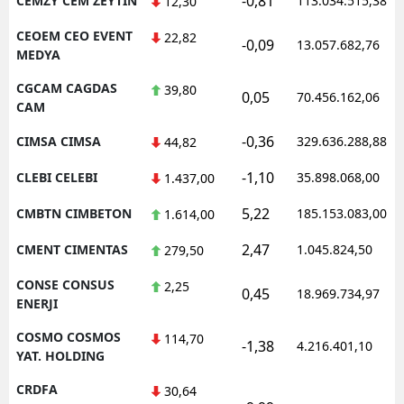
-0,81
CEMZY CEM ZEYTIN
113.034.515,38
12,30
CEOEM CEO EVENT
22,82
-0,09
13.057.682,76
MEDYA
CGCAM CAGDAS
39,80
0,05
70.456.162,06
CAM
-0,36
CIMSA CIMSA
329.636.288,88
44,82
-1,10
CLEBI CELEBI
35.898.068,00
1.437,00
5,22
CMBTN CIMBETON
185.153.083,00
1.614,00
2,47
CMENT CIMENTAS
1.045.824,50
279,50
CONSE CONSUS
2,25
0,45
18.969.734,97
ENERJI
COSMO COSMOS
114,70
-1,38
4.216.401,10
YAT. HOLDING
CRDFA
30,64