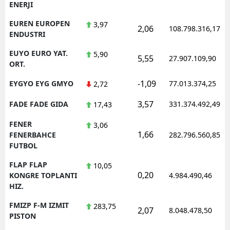
ENERJI
EUREN EUROPEN
3,97
2,06
108.798.316,17
ENDUSTRI
EUYO EURO YAT.
5,90
5,55
27.907.109,90
ORT.
-1,09
EYGYO EYG GMYO
77.013.374,25
2,72
3,57
FADE FADE GIDA
331.374.492,49
17,43
FENER
3,06
1,66
FENERBAHCE
282.796.560,85
FUTBOL
FLAP FLAP
10,05
0,20
KONGRE TOPLANTI
4.984.490,46
HIZ.
FMIZP F-M IZMIT
283,75
2,07
8.048.478,50
PISTON