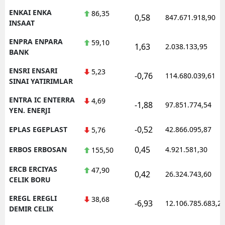
ENKAI ENKA
86,35
0,58
847.671.918,90
INSAAT
ENPRA ENPARA
59,10
1,63
2.038.133,95
BANK
ENSRI ENSARI
5,23
-0,76
114.680.039,61
SINAI YATIRIMLAR
ENTRA IC ENTERRA
4,69
-1,88
97.851.774,54
YEN. ENERJI
-0,52
EPLAS EGEPLAST
42.866.095,87
5,76
0,45
ERBOS ERBOSAN
4.921.581,30
155,50
ERCB ERCIYAS
47,90
0,42
26.324.743,60
CELIK BORU
EREGL EREGLI
38,68
-6,93
12.106.785.683,2
DEMIR CELIK