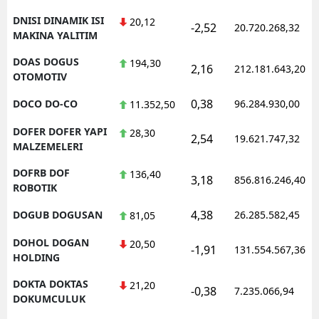
DNISI DINAMIK ISI
20,12
-2,52
20.720.268,32
MAKINA YALITIM
DOAS DOGUS
194,30
2,16
212.181.643,20
OTOMOTIV
0,38
DOCO DO-CO
96.284.930,00
11.352,50
DOFER DOFER YAPI
28,30
2,54
19.621.747,32
MALZEMELERI
DOFRB DOF
136,40
3,18
856.816.246,40
ROBOTIK
4,38
DOGUB DOGUSAN
26.285.582,45
81,05
DOHOL DOGAN
20,50
-1,91
131.554.567,36
HOLDING
DOKTA DOKTAS
21,20
-0,38
7.235.066,94
DOKUMCULUK