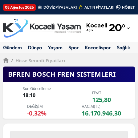
08 Ağustos 2026
DÖVİZ PİYASALARI
ALTIN FİYATLARI
NÖBETÇİ
Adana
Kocaeli
20
°
Adıyaman
Açık
Afyonkarahisar
Gündem
Dünya
Yaşam
Spor
Kocaelispor
Sağlık
Ağrı
/
Hisse Senedi Fiyatları
Amasya
BFREN BOSCH FREN SISTEMLERI
Ankara
Son Güncelleme
FİYAT
Antalya
18:10
125,80
DEĞİŞİM
HACİM(TL)
Artvin
-0,32%
16.170.946,30
Aydın
Balıkesir