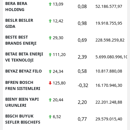
BERA BERA
13,09
0,08
52.186.577,97
HOLDING
BESLR BESLER
12,42
0,98
19.918.755,95
GIDA
BESTE BEST
29,30
0,69
228.598.259,82
BRANDS ENERJI
BETAE BETA ENERJI
111,20
2,39
5.699.080.996,10
VE TEKNOLOJI
0,58
BEYAZ BEYAZ FILO
10.817.880,08
24,34
BFREN BOSCH
125,80
-0,32
16.170.946,30
FREN SISTEMLERI
BIENY BIEN YAPI
20,44
2,20
22.201.248,88
URUNLERI
BIGCH BUYUK
6,52
0,77
29.579.015,40
SEFLER BIGCHEFS