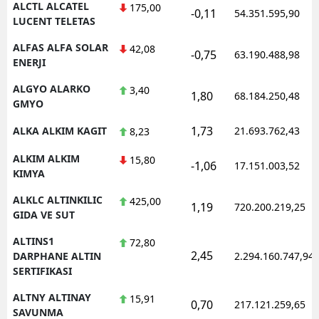
ALCTL ALCATEL
175,00
-0,11
54.351.595,90
LUCENT TELETAS
Yozgat
ALFAS ALFA SOLAR
42,08
-0,75
63.190.488,98
Zonguldak
ENERJI
Aksaray
ALGYO ALARKO
3,40
1,80
68.184.250,48
GMYO
Bayburt
1,73
ALKA ALKIM KAGIT
21.693.762,43
8,23
Karaman
ALKIM ALKIM
15,80
-1,06
17.151.003,52
Kırıkkale
KIMYA
ALKLC ALTINKILIC
425,00
Batman
1,19
720.200.219,25
GIDA VE SUT
Şırnak
ALTINS1
72,80
2,45
DARPHANE ALTIN
2.294.160.747,94
Bartın
SERTIFIKASI
Ardahan
ALTNY ALTINAY
15,91
0,70
217.121.259,65
SAVUNMA
Iğdır