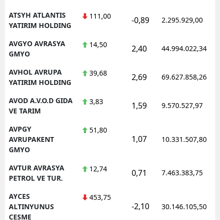
ATSYH ATLANTIS
111,00
-0,89
2.295.929,00
YATIRIM HOLDING
AVGYO AVRASYA
14,50
2,40
44.994.022,34
GMYO
AVHOL AVRUPA
39,68
2,69
69.627.858,26
YATIRIM HOLDING
AVOD A.V.O.D GIDA
3,83
1,59
9.570.527,97
VE TARIM
AVPGY
51,80
1,07
AVRUPAKENT
10.331.507,80
GMYO
AVTUR AVRASYA
12,74
0,71
7.463.383,75
PETROL VE TUR.
AYCES
453,75
-2,10
ALTINYUNUS
30.146.105,50
CESME