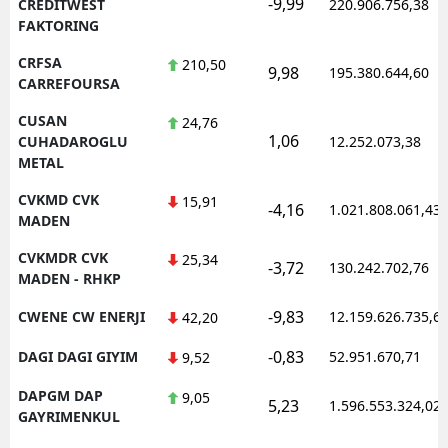
-9,99
CREDITWEST
220.906.756,38
FAKTORING
CRFSA
210,50
9,98
195.380.644,60
CARREFOURSA
CUSAN
24,76
1,06
CUHADAROGLU
12.252.073,38
METAL
CVKMD CVK
15,91
-4,16
1.021.808.061,43
MADEN
CVKMDR CVK
25,34
-3,72
130.242.702,76
MADEN - RHKP
-9,83
CWENE CW ENERJI
12.159.626.735,6
42,20
-0,83
DAGI DAGI GIYIM
52.951.670,71
9,52
DAPGM DAP
9,05
5,23
1.596.553.324,02
GAYRIMENKUL