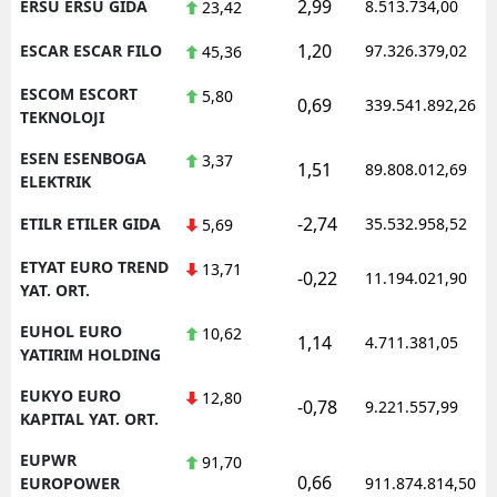
2,99
ERSU ERSU GIDA
8.513.734,00
23,42
1,20
ESCAR ESCAR FILO
97.326.379,02
45,36
ESCOM ESCORT
5,80
0,69
339.541.892,26
TEKNOLOJI
ESEN ESENBOGA
3,37
1,51
89.808.012,69
ELEKTRIK
-2,74
ETILR ETILER GIDA
35.532.958,52
5,69
ETYAT EURO TREND
13,71
-0,22
11.194.021,90
YAT. ORT.
EUHOL EURO
10,62
1,14
4.711.381,05
YATIRIM HOLDING
EUKYO EURO
12,80
-0,78
9.221.557,99
KAPITAL YAT. ORT.
EUPWR
91,70
0,66
EUROPOWER
911.874.814,50