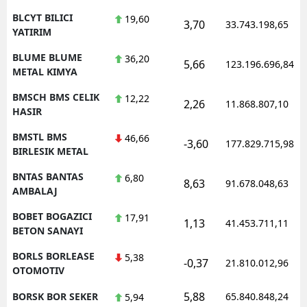
BLCYT BILICI
19,60
3,70
33.743.198,65
YATIRIM
BLUME BLUME
36,20
5,66
123.196.696,84
METAL KIMYA
BMSCH BMS CELIK
12,22
2,26
11.868.807,10
HASIR
BMSTL BMS
46,66
-3,60
177.829.715,98
BIRLESIK METAL
BNTAS BANTAS
6,80
8,63
91.678.048,63
AMBALAJ
BOBET BOGAZICI
17,91
1,13
41.453.711,11
BETON SANAYI
BORLS BORLEASE
5,38
-0,37
21.810.012,96
OTOMOTIV
5,88
BORSK BOR SEKER
65.840.848,24
5,94