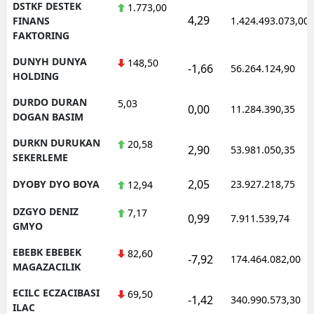
DSTKF DESTEK
1.773,00
4,29
FINANS
1.424.493.073,00
FAKTORING
DUNYH DUNYA
148,50
-1,66
56.264.124,90
HOLDING
DURDO DURAN
5,03
0,00
11.284.390,35
DOGAN BASIM
DURKN DURUKAN
20,58
2,90
53.981.050,35
SEKERLEME
2,05
DYOBY DYO BOYA
23.927.218,75
12,94
DZGYO DENIZ
7,17
0,99
7.911.539,74
GMYO
EBEBK EBEBEK
82,60
-7,92
174.464.082,00
MAGAZACILIK
ECILC ECZACIBASI
69,50
-1,42
340.990.573,30
ILAC