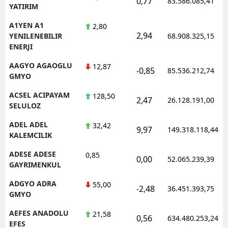
0,77
83.586.085,41
YATIRIM
Edirne
A1YEN A1
2,80
Elazığ
2,94
YENILENEBILIR
68.908.325,15
ENERJI
Erzincan
AAGYO AGAOGLU
12,87
-0,85
85.536.212,74
Erzurum
GMYO
ACSEL ACIPAYAM
128,50
Eskişehir
2,47
26.128.191,00
SELULOZ
Gaziantep
ADEL ADEL
32,42
9,97
149.318.118,44
KALEMCILIK
Giresun
ADESE ADESE
0,85
0,00
Gümüşhane
52.065.239,39
GAYRIMENKUL
Hakkari
ADGYO ADRA
55,00
-2,48
36.451.393,75
GMYO
Hatay
AEFES ANADOLU
21,58
0,56
634.480.253,24
Isparta
EFES