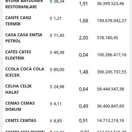
BYDNR BAYDONER
38,34
1,91
36.399.523,46
RESTORANLARI
CANTE CAN2
1,21
1,68
199.678.042,27
TERMIK
CASA CASA EMTIA
71,45
2,00
578.180,45
PETROL
CATES CATES
49,38
0,04
100.286.417,16
ELEKTRIK
CCOLA COCA COLA
89,00
1,48
390.245.737,55
ICECEK
CELHA CELIK
24,98
0,64
58.444.547,38
HALAT
CEMAS CEMAS
4,11
0,49
36.400.847,69
DOKUM
0,91
CEMTS CEMTAS
14.713.219,16
8,85