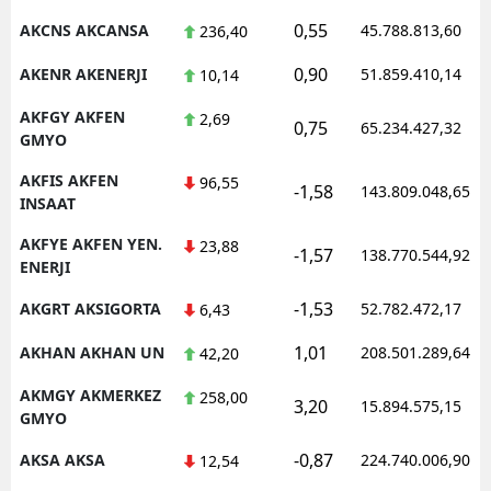
0,55
AKCNS AKCANSA
45.788.813,60
236,40
Malatya
0,90
AKENR AKENERJI
51.859.410,14
10,14
Manisa
AKFGY AKFEN
2,69
Kahramanmaraş
0,75
65.234.427,32
GMYO
Mardin
AKFIS AKFEN
96,55
-1,58
143.809.048,65
INSAAT
Muğla
AKFYE AKFEN YEN.
23,88
-1,57
138.770.544,92
Muş
ENERJI
Nevşehir
-1,53
AKGRT AKSIGORTA
52.782.472,17
6,43
Niğde
1,01
AKHAN AKHAN UN
208.501.289,64
42,20
Ordu
AKMGY AKMERKEZ
258,00
3,20
15.894.575,15
GMYO
Rize
-0,87
AKSA AKSA
224.740.006,90
12,54
Sakarya