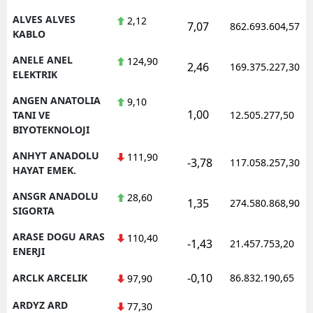
ALVES ALVES
2,12
7,07
862.693.604,57
Yalova
KABLO
Karabük
ANELE ANEL
124,90
2,46
169.375.227,30
ELEKTRIK
Kilis
ANGEN ANATOLIA
9,10
1,00
Osmaniye
TANI VE
12.505.277,50
BIYOTEKNOLOJI
Düzce
ANHYT ANADOLU
111,90
-3,78
117.058.257,30
HAYAT EMEK.
ANSGR ANADOLU
28,60
1,35
274.580.868,90
SIGORTA
ARASE DOGU ARAS
110,40
-1,43
21.457.753,20
ENERJI
-0,10
ARCLK ARCELIK
86.832.190,65
97,90
ARDYZ ARD
77,30