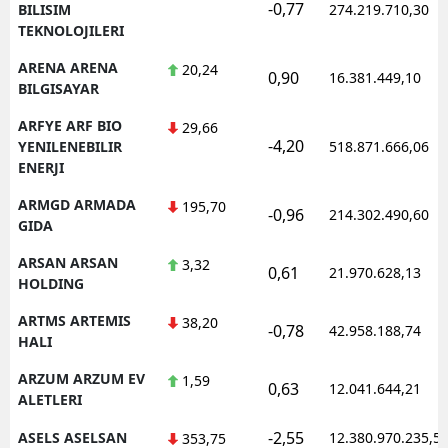
-0,77
BILISIM
274.219.710,30
TEKNOLOJILERI
ARENA ARENA
20,24
0,90
16.381.449,10
BILGISAYAR
ARFYE ARF BIO
29,66
-4,20
YENILENEBILIR
518.871.666,06
ENERJI
ARMGD ARMADA
195,70
-0,96
214.302.490,60
GIDA
ARSAN ARSAN
3,32
0,61
21.970.628,13
HOLDING
ARTMS ARTEMIS
38,20
-0,78
42.958.188,74
HALI
ARZUM ARZUM EV
1,59
0,63
12.041.644,21
ALETLERI
-2,55
ASELS ASELSAN
12.380.970.235,5
353,75