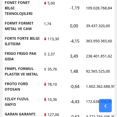
FONET FONET
5,00
-1,19
BILGI
109.028.768,84
TEKNOLOJILERI
FORMT FORMET
1,74
0,00
39.437.320,00
METAL VE CAM
FORTE FORTE BILGI
113,30
-4,15
363.950.365,60
ILETISIM
FRIGO FRIGO PAK
2,37
3,49
238.401.851,62
GIDA
FRMPL FORMUL
35,76
1,48
92.565.525,00
PLASTIK VE METAL
FROTO FORD
78,10
-0,64
1.602.362.688,95
OTOSAN
FZLGY FUZUL
10,36
-4,43
172.638.488,80
GMYO
GARAN GARANTI
127,00
-0,63
3.772.734.436,30