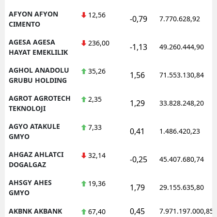
Mersin
AFYON AFYON
12,56
-0,79
7.770.628,92
CIMENTO
İstanbul
AGESA AGESA
236,00
-1,13
49.260.444,90
HAYAT EMEKLILIK
İzmir
AGHOL ANADOLU
35,26
Kars
1,56
71.553.130,84
GRUBU HOLDING
Kastamonu
AGROT AGROTECH
2,35
1,29
33.828.248,20
TEKNOLOJI
Kayseri
AGYO ATAKULE
7,33
0,41
1.486.420,23
Kırklareli
GMYO
Kırşehir
AHGAZ AHLATCI
32,14
-0,25
45.407.680,74
DOGALGAZ
Kocaeli
AHSGY AHES
19,36
1,79
29.155.635,80
Konya
GMYO
0,45
AKBNK AKBANK
7.971.197.000,85
67,40
Kütahya