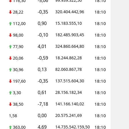
-5,06
99.939.322,50
18:10
116,30
Yozgat
-0,35
320.404.442,96
18:10
28,22
Zonguldak
0,90
15.183.555,10
18:10
112,00
Aksaray
-0,10
182.485.903,45
18:10
98,00
4,01
Bayburt
324.860.664,80
18:10
77,90
-0,59
18.244.862,28
18:10
Karaman
20,06
0,13
82.060.867,78
18:10
30,96
Kırıkkale
-0,35
137.515.604,30
18:10
197,60
Batman
0,61
28.156.182,34
18:10
3,30
Şırnak
-7,18
141.166.140,02
18:10
38,50
Bartın
0,00
20.575.241,69
18:10
1,58
Ardahan
4,69
14.735.542.159,50
18:10
363,00
Iğdır