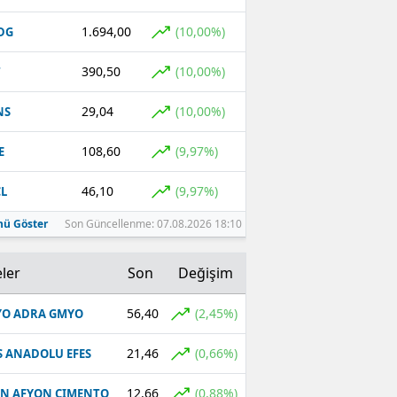
1.694,00
(10,00%)
DG
390,50
(10,00%)
T
29,04
(10,00%)
NS
108,60
(9,97%)
E
46,10
(9,97%)
L
ü Göster
Son Güncellenme: 07.08.2026 18:10
ler
Son
Değişim
56,40
(2,45%)
O ADRA GMYO
21,46
(0,66%)
S ANADOLU EFES
12,66
(0,88%)
N AFYON CIMENTO