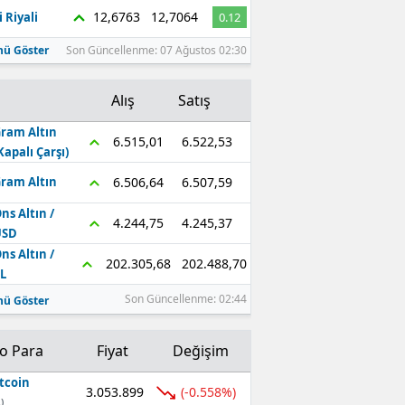
12,6763
12,7064
 Riyali
0.12
ü Göster
Son Güncellenme: 07 Ağustos 02:30
Alış
Satış
ram Altın
6.522,53
6.515,01
Kapalı Çarşı)
6.507,59
6.506,64
ram Altın
ns Altın /
4.245,37
4.244,75
USD
ns Altın /
202.488,70
202.305,68
L
Son Güncellenme: 02:44
ü Göster
to Para
Fiyat
Değişim
tcoin
3.053.899
(-0.558%)
)