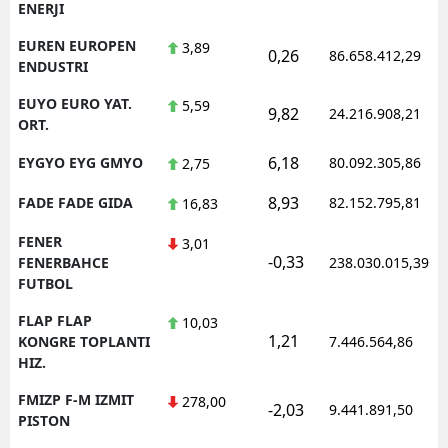
ENERJI
EUREN EUROPEN
3,89
0,26
86.658.412,29
ENDUSTRI
EUYO EURO YAT.
5,59
9,82
24.216.908,21
ORT.
6,18
EYGYO EYG GMYO
80.092.305,86
2,75
8,93
FADE FADE GIDA
82.152.795,81
16,83
FENER
3,01
-0,33
FENERBAHCE
238.030.015,39
FUTBOL
FLAP FLAP
10,03
1,21
KONGRE TOPLANTI
7.446.564,86
HIZ.
FMIZP F-M IZMIT
278,00
-2,03
9.441.891,50
PISTON