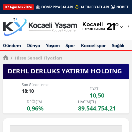
07 Ağustos 2026
DÖVİZ PİYASALARI
ALTIN FİYATLARI
NÖBETÇİ
Adana
Kocaeli
21
°
Adıyaman
Parçalı bulutlu
Afyonkarahisar
Gündem
Dünya
Yaşam
Spor
Kocaelispor
Sağlık
Ağrı
/
Hisse Senedi Fiyatları
Amasya
DERHL DERLUKS YATIRIM HOLDING
Ankara
Son Güncelleme
FİYAT
Antalya
18:10
10,50
DEĞİŞİM
HACİM(TL)
Artvin
0,96%
89.544.754,21
Aydın
Balıkesir