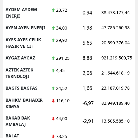
AYDEM AYDEM
23,72
0,94
38.473.177,44
ENERJI
1,98
AYEN AYEN ENERJI
47.786.260,98
34,00
AYES AYES CELIK
29,92
5,65
20.590.376,04
HASIR VE CIT
8,88
AYGAZ AYGAZ
921.219.500,75
291,25
AZTEK AZTEK
4,45
2,06
21.644.618,19
TEKNOLOJI
1,66
BAGFS BAGFAS
23.187.019,78
24,52
BAHKM BAHADIR
116,10
-6,97
82.949.189,40
KIMYA
BAKAB BAK
44,00
-2,91
13.505.585,10
AMBALAJ
BALAT
73,25