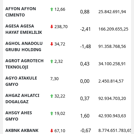
Mersin
AFYON AFYON
12,66
0,88
25.842.691,94
CIMENTO
İstanbul
AGESA AGESA
238,70
-2,41
166.209.655,25
HAYAT EMEKLILIK
İzmir
AGHOL ANADOLU
34,72
Kars
-1,48
91.358.768,56
GRUBU HOLDING
Kastamonu
AGROT AGROTECH
2,32
0,43
34.100.258,91
TEKNOLOJI
Kayseri
AGYO ATAKULE
7,30
0,00
2.450.814,57
Kırklareli
GMYO
Kırşehir
AHGAZ AHLATCI
32,22
0,37
92.934.703,20
DOGALGAZ
Kocaeli
AHSGY AHES
19,02
1,60
42.930.943,63
Konya
GMYO
-0,67
AKBNK AKBANK
8.774.651.783,65
67,10
Kütahya