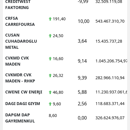
-9,99
CREDITWEST
32.509.119,08
FAKTORING
CRFSA
191,40
10,00
543.467.310,70
CARREFOURSA
CUSAN
24,50
3,64
CUHADAROGLU
15.435.737,28
METAL
CVKMD CVK
16,60
9,14
1.045.206.754,97
MADEN
CVKMDR CVK
26,32
9,39
282.966.110,94
MADEN - RHKP
5,88
CWENE CW ENERJI
11.230.937.061,6
46,80
2,56
DAGI DAGI GIYIM
118.683.371,44
9,60
DAPGM DAP
8,60
0,00
326.624.976,07
GAYRIMENKUL