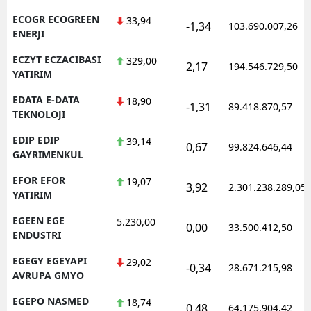
ECOGR ECOGREEN
33,94
-1,34
103.690.007,26
ENERJI
ECZYT ECZACIBASI
329,00
2,17
194.546.729,50
YATIRIM
EDATA E-DATA
18,90
-1,31
89.418.870,57
TEKNOLOJI
EDIP EDIP
39,14
0,67
99.824.646,44
GAYRIMENKUL
EFOR EFOR
19,07
3,92
2.301.238.289,05
YATIRIM
EGEEN EGE
5.230,00
0,00
33.500.412,50
ENDUSTRI
EGEGY EGEYAPI
29,02
-0,34
28.671.215,98
AVRUPA GMYO
EGEPO NASMED
18,74
0,48
64.175.904,42