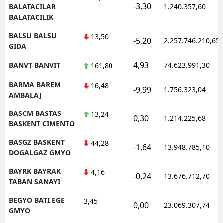
-3,30
BALATACILAR
1.240.357,60
BALATACILIK
BALSU BALSU
13,50
-5,20
2.257.746.210,65
GIDA
4,93
BANVT BANVIT
74.623.991,30
161,80
BARMA BAREM
16,48
-9,99
1.756.323,04
AMBALAJ
BASCM BASTAS
13,24
0,30
1.214.225,68
BASKENT CIMENTO
BASGZ BASKENT
44,28
-1,64
13.948.785,10
DOGALGAZ GMYO
BAYRK BAYRAK
4,16
-0,24
13.676.712,70
TABAN SANAYI
BEGYO BATI EGE
3,45
0,00
23.069.307,74
GMYO