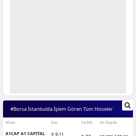
Bilecik
Bingöl
Bitlis
Bolu
Burdur
Bursa
Çanakkale
Çankırı
Çorum
#Borsa İstanbulda İşlem Gören Tüm Hisseler
Denizli
Hisse
Son
Fark%
En Düşük
Diyarbakır
A1CAP A1 CAPITAL
9,11