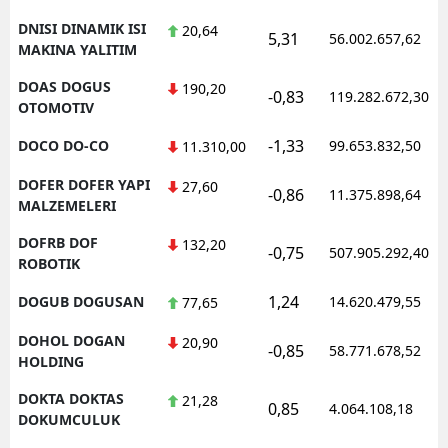
DNISI DINAMIK ISI
20,64
5,31
56.002.657,62
MAKINA YALITIM
DOAS DOGUS
190,20
-0,83
119.282.672,30
OTOMOTIV
-1,33
DOCO DO-CO
99.653.832,50
11.310,00
DOFER DOFER YAPI
27,60
-0,86
11.375.898,64
MALZEMELERI
DOFRB DOF
132,20
-0,75
507.905.292,40
ROBOTIK
1,24
DOGUB DOGUSAN
14.620.479,55
77,65
DOHOL DOGAN
20,90
-0,85
58.771.678,52
HOLDING
DOKTA DOKTAS
21,28
0,85
4.064.108,18
DOKUMCULUK