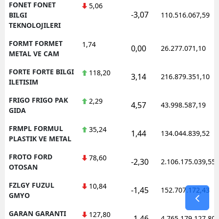
FONET FONET
5,06
-3,07
BILGI
110.516.067,59
TEKNOLOJILERI
FORMT FORMET
1,74
0,00
26.277.071,10
METAL VE CAM
FORTE FORTE BILGI
118,20
3,14
216.879.351,10
ILETISIM
FRIGO FRIGO PAK
2,29
4,57
43.998.587,19
GIDA
FRMPL FORMUL
35,24
1,44
134.044.839,52
PLASTIK VE METAL
FROTO FORD
78,60
-2,30
2.106.175.039,55
OTOSAN
FZLGY FUZUL
10,84
-1,45
152.707.172,43
GMYO
GARAN GARANTI
127,80
-1,46
4.765.179.127,80