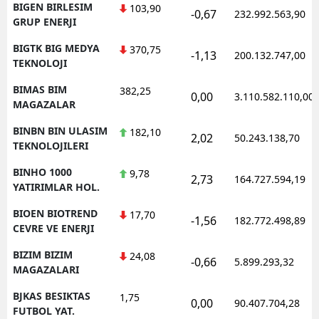
BIGEN BIRLESIM
103,90
-0,67
232.992.563,90
GRUP ENERJI
BIGTK BIG MEDYA
370,75
-1,13
200.132.747,00
TEKNOLOJI
BIMAS BIM
382,25
0,00
3.110.582.110,00
MAGAZALAR
BINBN BIN ULASIM
182,10
2,02
50.243.138,70
TEKNOLOJILERI
BINHO 1000
9,78
2,73
164.727.594,19
YATIRIMLAR HOL.
BIOEN BIOTREND
17,70
-1,56
182.772.498,89
CEVRE VE ENERJI
BIZIM BIZIM
24,08
-0,66
5.899.293,32
MAGAZALARI
BJKAS BESIKTAS
1,75
0,00
90.407.704,28
FUTBOL YAT.