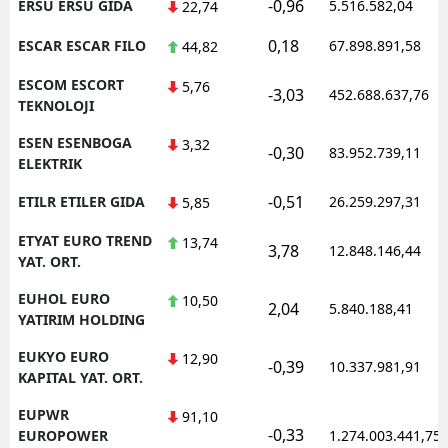
-0,96
ERSU ERSU GIDA
5.516.582,04
22,74
0,18
ESCAR ESCAR FILO
67.898.891,58
44,82
ESCOM ESCORT
5,76
-3,03
452.688.637,76
TEKNOLOJI
ESEN ESENBOGA
3,32
-0,30
83.952.739,11
ELEKTRIK
-0,51
ETILR ETILER GIDA
26.259.297,31
5,85
ETYAT EURO TREND
13,74
3,78
12.848.146,44
YAT. ORT.
EUHOL EURO
10,50
2,04
5.840.188,41
YATIRIM HOLDING
EUKYO EURO
12,90
-0,39
10.337.981,91
KAPITAL YAT. ORT.
EUPWR
91,10
-0,33
EUROPOWER
1.274.003.441,75