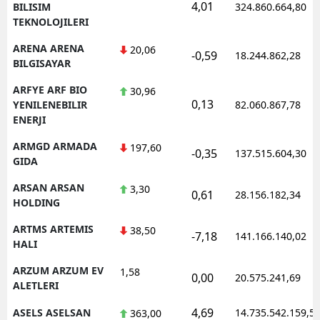
4,01
BILISIM
324.860.664,80
TEKNOLOJILERI
ARENA ARENA
20,06
-0,59
18.244.862,28
BILGISAYAR
ARFYE ARF BIO
30,96
0,13
YENILENEBILIR
82.060.867,78
ENERJI
ARMGD ARMADA
197,60
-0,35
137.515.604,30
GIDA
ARSAN ARSAN
3,30
0,61
28.156.182,34
HOLDING
ARTMS ARTEMIS
38,50
-7,18
141.166.140,02
HALI
ARZUM ARZUM EV
1,58
0,00
20.575.241,69
ALETLERI
4,69
ASELS ASELSAN
14.735.542.159,5
363,00