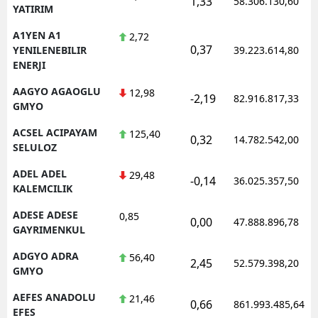
1,33
58.306.130,60
YATIRIM
Edirne
A1YEN A1
2,72
Elazığ
0,37
YENILENEBILIR
39.223.614,80
ENERJI
Erzincan
AAGYO AGAOGLU
12,98
-2,19
82.916.817,33
Erzurum
GMYO
ACSEL ACIPAYAM
125,40
Eskişehir
0,32
14.782.542,00
SELULOZ
Gaziantep
ADEL ADEL
29,48
-0,14
36.025.357,50
KALEMCILIK
Giresun
ADESE ADESE
0,85
0,00
Gümüşhane
47.888.896,78
GAYRIMENKUL
Hakkari
ADGYO ADRA
56,40
2,45
52.579.398,20
GMYO
Hatay
AEFES ANADOLU
21,46
0,66
861.993.485,64
Isparta
EFES