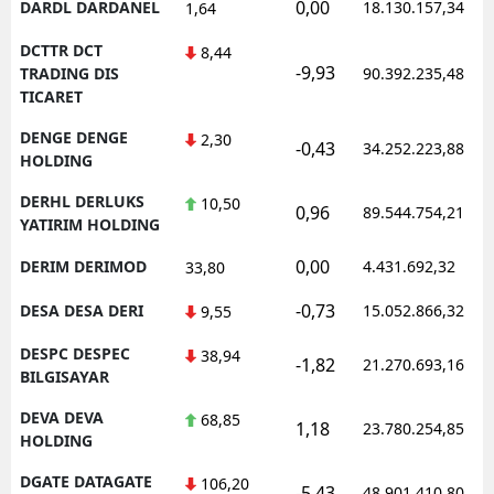
0,00
DARDL DARDANEL
18.130.157,34
1,64
DCTTR DCT
8,44
-9,93
TRADING DIS
90.392.235,48
TICARET
DENGE DENGE
2,30
-0,43
34.252.223,88
HOLDING
DERHL DERLUKS
10,50
0,96
89.544.754,21
YATIRIM HOLDING
0,00
DERIM DERIMOD
4.431.692,32
33,80
-0,73
DESA DESA DERI
15.052.866,32
9,55
DESPC DESPEC
38,94
-1,82
21.270.693,16
BILGISAYAR
DEVA DEVA
68,85
1,18
23.780.254,85
HOLDING
DGATE DATAGATE
106,20
-5,43
48.901.410,80