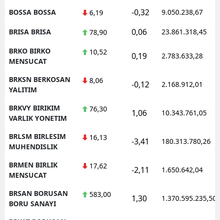
-0,32
BOSSA BOSSA
9.050.238,67
6,19
0,06
BRISA BRISA
23.861.318,45
78,90
BRKO BIRKO
10,52
0,19
2.783.633,28
MENSUCAT
BRKSN BERKOSAN
8,06
-0,12
2.168.912,01
YALITIM
BRKVY BIRIKIM
76,30
1,06
10.343.761,05
VARLIK YONETIM
BRLSM BIRLESIM
16,13
-3,41
180.313.780,26
MUHENDISLIK
BRMEN BIRLIK
17,62
-2,11
1.650.642,04
MENSUCAT
BRSAN BORUSAN
583,00
1,30
1.370.595.235,50
BORU SANAYI