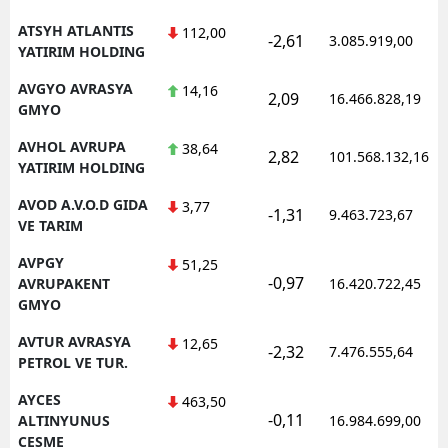
ATSYH ATLANTIS
112,00
-2,61
3.085.919,00
YATIRIM HOLDING
AVGYO AVRASYA
14,16
2,09
16.466.828,19
GMYO
AVHOL AVRUPA
38,64
2,82
101.568.132,16
YATIRIM HOLDING
AVOD A.V.O.D GIDA
3,77
-1,31
9.463.723,67
VE TARIM
AVPGY
51,25
-0,97
AVRUPAKENT
16.420.722,45
GMYO
AVTUR AVRASYA
12,65
-2,32
7.476.555,64
PETROL VE TUR.
AYCES
463,50
-0,11
ALTINYUNUS
16.984.699,00
CESME