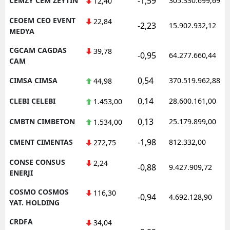
-1,59
CEMZY CEM ZEYTIN
305.330.699,69
12,40
CEOEM CEO EVENT
22,84
-2,23
15.902.932,12
MEDYA
CGCAM CAGDAS
39,78
-0,95
64.277.660,44
CAM
0,54
CIMSA CIMSA
370.519.962,88
44,98
0,14
CLEBI CELEBI
28.600.161,00
1.453,00
0,13
CMBTN CIMBETON
25.179.899,00
1.534,00
-1,98
CMENT CIMENTAS
812.332,00
272,75
CONSE CONSUS
2,24
-0,88
9.427.909,72
ENERJI
COSMO COSMOS
116,30
-0,94
4.692.128,90
YAT. HOLDING
CRDFA
34,04