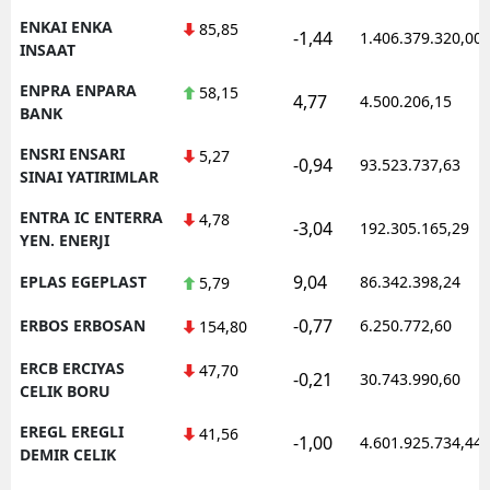
ENKAI ENKA
85,85
-1,44
1.406.379.320,00
INSAAT
ENPRA ENPARA
58,15
4,77
4.500.206,15
BANK
ENSRI ENSARI
5,27
-0,94
93.523.737,63
SINAI YATIRIMLAR
ENTRA IC ENTERRA
4,78
-3,04
192.305.165,29
YEN. ENERJI
9,04
EPLAS EGEPLAST
86.342.398,24
5,79
-0,77
ERBOS ERBOSAN
6.250.772,60
154,80
ERCB ERCIYAS
47,70
-0,21
30.743.990,60
CELIK BORU
EREGL EREGLI
41,56
-1,00
4.601.925.734,44
DEMIR CELIK