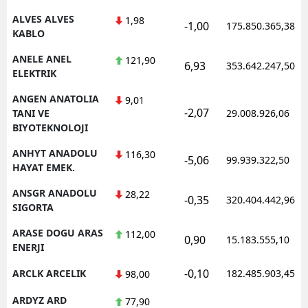
ALVES ALVES
1,98
-1,00
175.850.365,38
Yalova
KABLO
Karabük
ANELE ANEL
121,90
6,93
353.642.247,50
ELEKTRIK
Kilis
ANGEN ANATOLIA
9,01
-2,07
Osmaniye
TANI VE
29.008.926,06
BIYOTEKNOLOJI
Düzce
ANHYT ANADOLU
116,30
-5,06
99.939.322,50
HAYAT EMEK.
ANSGR ANADOLU
28,22
-0,35
320.404.442,96
SIGORTA
ARASE DOGU ARAS
112,00
0,90
15.183.555,10
ENERJI
-0,10
ARCLK ARCELIK
182.485.903,45
98,00
ARDYZ ARD
77,90