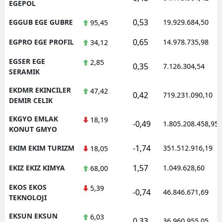
EGEPOL
0,53
EGGUB EGE GUBRE
19.929.684,50
95,45
0,65
EGPRO EGE PROFIL
14.978.735,98
34,12
EGSER EGE
2,85
0,35
7.126.304,54
SERAMIK
EKDMR EKINCILER
47,42
0,42
719.231.090,10
DEMIR CELIK
EKGYO EMLAK
18,19
-0,49
1.805.208.458,95
KONUT GMYO
-1,74
EKIM EKIM TURIZM
351.512.916,19
18,05
1,57
EKIZ EKIZ KIMYA
1.049.628,60
68,00
EKOS EKOS
5,39
-0,74
46.846.671,69
TEKNOLOJI
EKSUN EKSUN
6,03
0,33
36.960.955,05