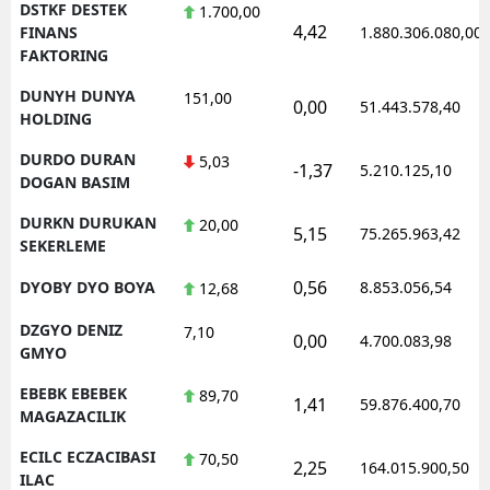
DSTKF DESTEK
1.700,00
4,42
FINANS
1.880.306.080,00
FAKTORING
DUNYH DUNYA
151,00
0,00
51.443.578,40
HOLDING
DURDO DURAN
5,03
-1,37
5.210.125,10
DOGAN BASIM
DURKN DURUKAN
20,00
5,15
75.265.963,42
SEKERLEME
0,56
DYOBY DYO BOYA
8.853.056,54
12,68
DZGYO DENIZ
7,10
0,00
4.700.083,98
GMYO
EBEBK EBEBEK
89,70
1,41
59.876.400,70
MAGAZACILIK
ECILC ECZACIBASI
70,50
2,25
164.015.900,50
ILAC