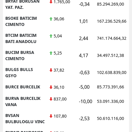
BRYAT BORUSAN
1.765,00
-0,34
85.294.269,00
YAT. PAZ.
BSOKE BATICIM
36,06
1,01
167.236.529,66
CIMENTO
BTCIM BATICIM
5,04
2,44
741.174.664,32
BATI ANADOLU
BUCIM BURSA
5,25
4,17
34.497.512,38
CIMENTO
BULGS BULLS
37,82
-0,63
102.638.839,00
GSYO
-5,00
BURCE BURCELIK
85.773.391,66
36,10
BURVA BURCELIK
837,00
-10,00
53.091.336,00
VANA
BVSAN
107,80
-2,53
50.610.116,00
BULBULOGLU VINC