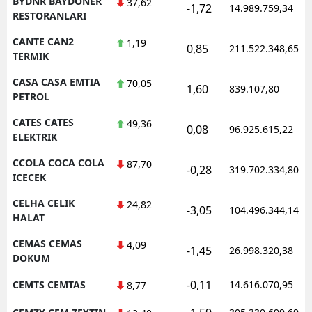
BYDNR BAYDONER
37,62
-1,72
14.989.759,34
RESTORANLARI
CANTE CAN2
1,19
0,85
211.522.348,65
TERMIK
CASA CASA EMTIA
70,05
1,60
839.107,80
PETROL
CATES CATES
49,36
0,08
96.925.615,22
ELEKTRIK
CCOLA COCA COLA
87,70
-0,28
319.702.334,80
ICECEK
CELHA CELIK
24,82
-3,05
104.496.344,14
HALAT
CEMAS CEMAS
4,09
-1,45
26.998.320,38
DOKUM
-0,11
CEMTS CEMTAS
14.616.070,95
8,77