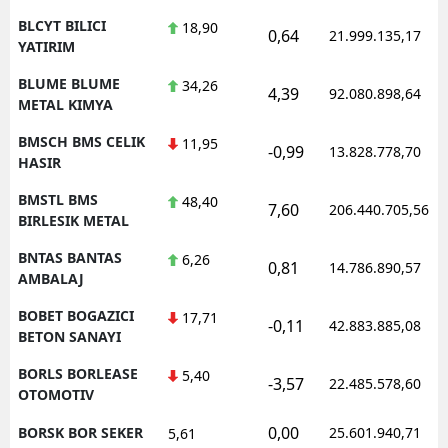
BLCYT BILICI
18,90
0,64
21.999.135,17
YATIRIM
BLUME BLUME
34,26
4,39
92.080.898,64
METAL KIMYA
BMSCH BMS CELIK
11,95
-0,99
13.828.778,70
HASIR
BMSTL BMS
48,40
7,60
206.440.705,56
BIRLESIK METAL
BNTAS BANTAS
6,26
0,81
14.786.890,57
AMBALAJ
BOBET BOGAZICI
17,71
-0,11
42.883.885,08
BETON SANAYI
BORLS BORLEASE
5,40
-3,57
22.485.578,60
OTOMOTIV
0,00
BORSK BOR SEKER
25.601.940,71
5,61