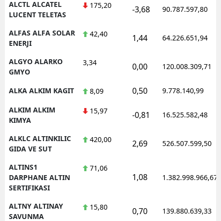
ALCTL ALCATEL
175,20
-3,68
90.787.597,80
LUCENT TELETAS
Yozgat
ALFAS ALFA SOLAR
42,40
1,44
64.226.651,94
Zonguldak
ENERJI
Aksaray
ALGYO ALARKO
3,34
0,00
120.008.309,71
GMYO
Bayburt
0,50
ALKA ALKIM KAGIT
9.778.140,99
8,09
Karaman
ALKIM ALKIM
15,97
-0,81
16.525.582,48
Kırıkkale
KIMYA
ALKLC ALTINKILIC
420,00
Batman
2,69
526.507.599,50
GIDA VE SUT
Şırnak
ALTINS1
71,06
1,08
DARPHANE ALTIN
1.382.998.966,67
Bartın
SERTIFIKASI
Ardahan
ALTNY ALTINAY
15,80
0,70
139.880.639,33
SAVUNMA
Iğdır