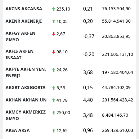
0,21
AKCNS AKCANSA
76.153.504,90
235,10
Malatya
0,20
AKENR AKENERJI
55.814.941,90
10,05
Manisa
AKFGY AKFEN
2,67
Kahramanmaraş
-0,37
20.863.853,95
GMYO
Mardin
AKFIS AKFEN
98,10
-0,20
221.606.131,10
INSAAT
Muğla
AKFYE AKFEN YEN.
24,26
3,68
197.580.404,64
Muş
ENERJI
Nevşehir
0,15
AKGRT AKSIGORTA
44.784.102,09
6,53
Niğde
4,40
AKHAN AKHAN UN
201.564.428,42
41,78
Ordu
AKMGY AKMERKEZ
250,00
3,48
8.484.146,70
GMYO
Rize
0,96
AKSA AKSA
269.429.610,03
12,65
Sakarya