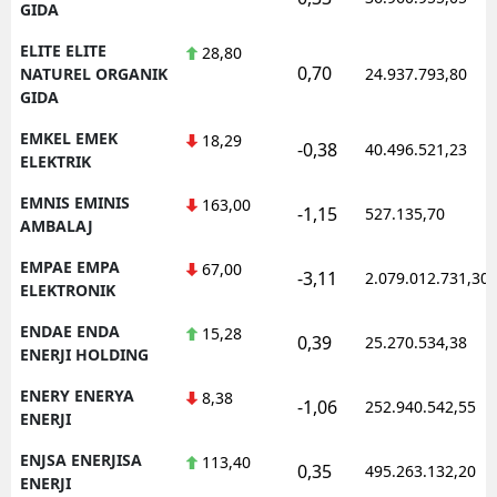
GIDA
ELITE ELITE
28,80
0,70
NATUREL ORGANIK
24.937.793,80
GIDA
EMKEL EMEK
18,29
-0,38
40.496.521,23
ELEKTRIK
EMNIS EMINIS
163,00
-1,15
527.135,70
AMBALAJ
EMPAE EMPA
67,00
-3,11
2.079.012.731,30
ELEKTRONIK
ENDAE ENDA
15,28
0,39
25.270.534,38
ENERJI HOLDING
ENERY ENERYA
8,38
-1,06
252.940.542,55
ENERJI
ENJSA ENERJISA
113,40
0,35
495.263.132,20
ENERJI