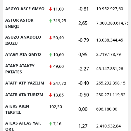
-0,81
ASGYO ASCE GMYO
19.952.927,60
11,00
ASTOR ASTOR
319,25
2,65
7.000.380.614,75
ENERJI
ASUZU ANADOLU
50,40
-0,79
13.038.344,45
ISUZU
0,95
ATAGY ATA GMYO
2.719.178,79
10,60
ATAKP ATAKEY
49,60
-2,27
45.147.831,26
PATATES
-0,40
ATATP ATP YAZILIM
265.292.398,15
247,70
-0,50
ATATR ATA TURIZM
230.271.119,32
13,85
ATEKS AKIN
102,50
0,00
696.180,00
TEKSTIL
ATLAS ATLAS YAT.
7,16
1,27
2.410.932,84
ORT.