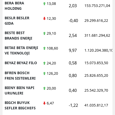
BERA BERA
13,08
2,03
153.753.271,04
HOLDING
BESLR BESLER
12,30
-0,40
29.299.616,22
GIDA
BESTE BEST
29,10
2,54
311.681.294,62
BRANDS ENERJI
BETAE BETA ENERJI
108,60
9,97
1.120.204.380,10
VE TEKNOLOJI
0,58
BEYAZ BEYAZ FILO
15.073.853,50
24,20
BFREN BOSCH
126,20
0,80
25.826.655,20
FREN SISTEMLERI
BIENY BIEN YAPI
20,00
0,40
25.542.329,70
URUNLERI
BIGCH BUYUK
6,47
-1,22
41.035.812,17
SEFLER BIGCHEFS