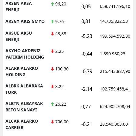
AKSEN AKSA
96,20
0,05
658.741.196,10
ENERJI
Samsun
0,31
AKSGY AKIS GMYO
14.735.822,53
9,76
Siirt
AKSUE AKSU
43,88
Sinop
-5,23
199.594.592,80
ENERJI
Sivas
AKYHO AKDENIZ
2,25
-0,44
1.890.980,25
YATIRIM HOLDING
Tekirdağ
ALARK ALARKO
100,30
-0,79
215.443.887,90
Tokat
HOLDING
Trabzon
ALBRK ALBARAKA
8,22
-2,14
102.759.458,41
TURK
Tunceli
ALBTN ALBAYRAK
26,22
0,77
624.905.708,04
BETON SANAYI
Şanlıurfa
ALCAR ALARKO
706,00
Uşak
-0,21
28.540.363,00
CARRIER
Van