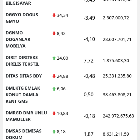
BILGISAYAR
DGGYO DOGUS
34,34
-3,49
2.307.000,72
GMYO
DGNMO
8,42
-4,10
DOGANLAR
28.607.701,71
MOBILYA
DIRIT DIRITEKS
24,00
7,72
1.875.603,30
DIRILIS TEKSTIL
-0,48
DITAS DITAS BDY
25.331.235,80
24,88
DMLKTG EMLAK
6,06
0,50
KONUT DAMLA
38.463.808,21
KENT GMS
DMRGD DMR UNLU
10,83
-0,18
242.972.675,63
MAMULLER
DMSAS DEMISAS
8,18
1,87
8.631.211,59
DOKUM