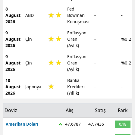
Bilecik
8
Fed
-
August
ABD
Bowman
-
Bingöl
2026
Konuşması
Bitlis
9
Enflasyon
%0,2
August
Çin
Oranı
-
Bolu
2026
(Aylık)
Burdur
9
Enflasyon
%0,2
August
Çin
Oranı
-
Bursa
2026
(Aylık)
10
Banka
Çanakkale
-
August
Japonya
Kredileri
-
2026
(Yıllık)
Çankırı
Çorum
Döviz
Alış
Satış
Fark
Denizli
47,6787
47,7436
Amerikan Doları
0.18
Diyarbakır