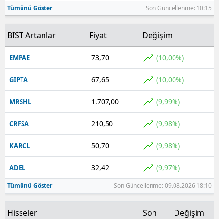
Tümünü Göster
Son Güncellenme: 10:15
Samsun
BIST Artanlar
Fiyat
Değişim
Siirt
Sinop
73,70
(10,00%)
EMPAE
Sivas
67,65
(10,00%)
GIPTA
Tekirdağ
1.707,00
(9,99%)
MRSHL
Tokat
210,50
(9,98%)
CRFSA
Trabzon
50,70
(9,98%)
KARCL
Tunceli
32,42
(9,97%)
ADEL
Şanlıurfa
Tümünü Göster
Son Güncellenme: 09.08.2026 18:10
Uşak
Hisseler
Son
Değişim
Van