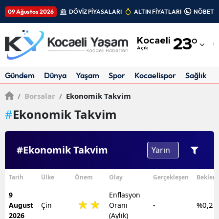
09 Ağustos 2026
DÖVİZ PİYASALARI
ALTIN FİYATLARI
NÖBETÇİ
Adana
Kocaeli
23
°
Adıyaman
Açık
Afyonkarahisar
Gündem
Dünya
Yaşam
Spor
Kocaelispor
Sağlık
Ağrı
/
Borsalar
/
Ekonomik Takvim
Amasya
#
Ekonomik Takvim
Ankara
#Ekonomik Takvim
Antalya
Artvin
Tarih
Ülke
Önem
Olay
Gerçekleşen
Beklent
Aydın
9
Enflasyon
%0,2
August
Çin
Oranı
-
Balıkesir
2026
(Aylık)