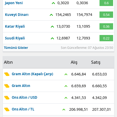
0,3020
0,3036
Japon Yeni
0.6
Mersin
154,2465
154,7974
Kuveyt Dinarı
0.54
İstanbul
13,0730
13,1095
Katar Riyali
0.36
İzmir
12,6987
12,7093
Suudi Riyali
0.22
Kars
Tümünü Göster
Son Güncellenme: 07 Ağustos 23:50
Kastamonu
Kayseri
Altın
Alış
Satış
Kırklareli
6.653,03
6.646,84
Gram Altın (Kapalı Çarşı)
Kırşehir
6.660,55
6.659,69
Gram Altın
Kocaeli
4.342,09
4.341,53
Ons Altın / USD
Konya
207.307,01
206.998,51
Ons Altın / TL
Kütahya