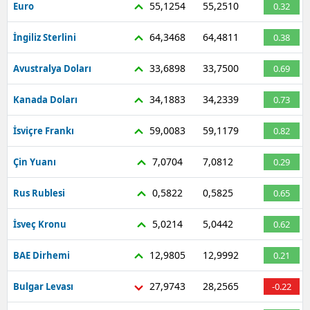
55,1254
55,2510
Euro
0.32
Edirne
64,3468
64,4811
İngiliz Sterlini
0.38
Elazığ
33,6898
33,7500
Avustralya Doları
0.69
Erzincan
34,1883
34,2339
Kanada Doları
0.73
Erzurum
59,0083
59,1179
Eskişehir
İsviçre Frankı
0.82
Gaziantep
7,0704
7,0812
Çin Yuanı
0.29
Giresun
0,5822
0,5825
Rus Rublesi
0.65
Gümüşhane
5,0214
5,0442
İsveç Kronu
0.62
Hakkari
12,9805
12,9992
BAE Dirhemi
0.21
Hatay
27,9743
28,2565
Bulgar Levası
-0.22
Isparta