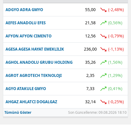
55,00
(-2,48%)
ADGYO ADRA GMYO
Yozgat
21,58
(0,56%)
Zonguldak
AEFES ANADOLU EFES
Aksaray
12,56
(-0,79%)
AFYON AFYON CIMENTO
Bayburt
236,00
(-1,13%)
AGESA AGESA HAYAT EMEKLILIK
Karaman
35,26
(1,56%)
AGHOL ANADOLU GRUBU HOLDING
Kırıkkale
2,35
(1,29%)
AGROT AGROTECH TEKNOLOJI
Batman
7,33
(0,41%)
AGYO ATAKULE GMYO
Şırnak
32,14
(-0,25%)
AHGAZ AHLATCI DOGALGAZ
Bartın
Tümünü Göster
Son Güncellenme: 09.08.2026 18:10
Ardahan
Iğdır