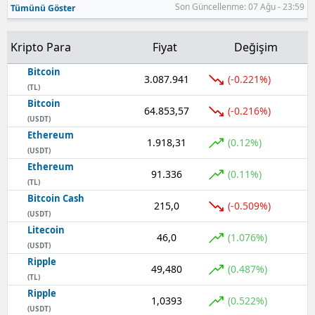
Son Güncellenme: 07 Ağu - 23:59
Tümünü Göster
Malatya
Kripto Para
Fiyat
Değişim
Manisa
Bitcoin
3.087.941
(-0.221%)
Kahramanmaraş
(TL)
Bitcoin
Mardin
64.853,57
(-0.216%)
(USDT)
Ethereum
Muğla
1.918,31
(0.12%)
(USDT)
Muş
Ethereum
91.336
(0.11%)
(TL)
Nevşehir
Bitcoin Cash
215,0
(-0.509%)
(USDT)
Niğde
Litecoin
46,0
(1.076%)
(USDT)
Ordu
Ripple
49,480
(0.487%)
(TL)
Rize
Ripple
1,0393
(0.522%)
Sakarya
(USDT)