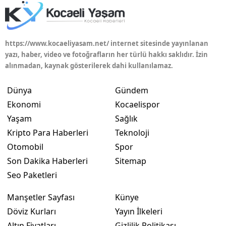
Yalova
Karabük
https://www.kocaeliyasam.net/ internet sitesinde yayınlanan
yazı, haber, video ve fotoğrafların her türlü hakkı saklıdır. İzin
Kilis
alınmadan, kaynak gösterilerek dahi kullanılamaz.
Osmaniye
Dünya
Gündem
Düzce
Ekonomi
Kocaelispor
Yaşam
Sağlık
Kripto Para Haberleri
Teknoloji
Otomobil
Spor
Son Dakika Haberleri
Sitemap
Seo Paketleri
Manşetler Sayfası
Künye
Döviz Kurları
Yayın İlkeleri
Altın Fiyatları
Gizlilik Politikası