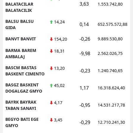
3,63
BALATACILAR
1.553.742,80
BALATACILIK
BALSU BALSU
14,24
0,14
652.575.572,88
GIDA
-0,26
BANVT BANVIT
9.889.530,80
154,20
BARMA BAREM
18,31
-9,98
2.562.026,75
AMBALAJ
BASCM BASTAS
13,20
-0,23
1.240.740,65
BASKENT CIMENTO
BASGZ BASKENT
45,02
1,17
16.318.624,40
DOGALGAZ GMYO
BAYRK BAYRAK
4,17
-0,95
14.531.217,78
TABAN SANAYI
BEGYO BATI EGE
3,45
-0,29
12.710.241,30
GMYO