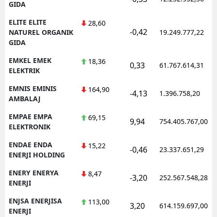
GIDA
ELITE ELITE
28,60
-0,42
NATUREL ORGANIK
19.249.777,22
GIDA
EMKEL EMEK
18,36
0,33
61.767.614,31
ELEKTRIK
EMNIS EMINIS
164,90
-4,13
1.396.758,20
AMBALAJ
EMPAE EMPA
69,15
9,94
754.405.767,00
ELEKTRONIK
ENDAE ENDA
15,22
-0,46
23.337.651,29
ENERJI HOLDING
ENERY ENERYA
8,47
-3,20
252.567.548,28
ENERJI
ENJSA ENERJISA
113,00
3,20
614.159.697,00
ENERJI