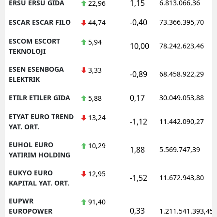
1,15
ERSU ERSU GIDA
6.813.066,36
22,96
-0,40
ESCAR ESCAR FILO
73.366.395,70
44,74
ESCOM ESCORT
5,94
10,00
78.242.623,46
TEKNOLOJI
ESEN ESENBOGA
3,33
-0,89
68.458.922,29
ELEKTRIK
0,17
ETILR ETILER GIDA
30.049.053,88
5,88
ETYAT EURO TREND
13,24
-1,12
11.442.090,27
YAT. ORT.
EUHOL EURO
10,29
1,88
5.569.747,39
YATIRIM HOLDING
EUKYO EURO
12,95
-1,52
11.672.943,80
KAPITAL YAT. ORT.
EUPWR
91,40
0,33
EUROPOWER
1.211.541.393,45