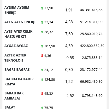
AYDEM AYDEM
23,50
1,91
46.381.415,66
ENERJI
4,58
AYEN AYEN ENERJI
51.214.311,00
33,34
AYES AYES CELIK
28,32
7,60
25.560.010,74
HASIR VE CIT
4,39
AYGAZ AYGAZ
422.800.552,50
267,50
AZTEK AZTEK
4,36
-0,68
12.875.883,14
TEKNOLOJI
0,50
BAGFS BAGFAS
23.172.977,44
24,12
BAHKM BAHADIR
124,80
1,22
66.932.480,80
KIMYA
BAKAB BAK
45,32
-2,62
18.793.148,60
AMBALAJ
BALAT
75,75