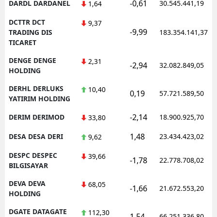
-0,61
DARDL DARDANEL
30.545.441,19
1,64
DCTTR DCT
9,37
-9,99
TRADING DIS
183.354.141,37
TICARET
DENGE DENGE
2,31
-2,94
32.082.849,05
HOLDING
DERHL DERLUKS
10,40
0,19
57.721.589,50
YATIRIM HOLDING
-2,14
DERIM DERIMOD
18.900.925,70
33,80
1,48
DESA DESA DERI
23.434.423,02
9,62
DESPC DESPEC
39,66
-1,78
22.778.708,02
BILGISAYAR
DEVA DEVA
68,05
-1,66
21.672.553,20
HOLDING
DGATE DATAGATE
112,30
1,54
66.251.336,80