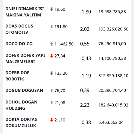
DNISI DINAMIK ISI
19,60
-1,80
13.538.785,83
MAKINA YALITIM
DOAS DOGUS
191,80
2,02
193.326.020,60
OTOMOTIV
0,55
DOCO DO-CO
76.496.815,00
11.462,50
DOFER DOFER YAPI
27,84
-0,43
14.100.780,38
MALZEMELERI
DOFRB DOF
133,20
-1,19
315.359.138,10
ROBOTIK
0,39
DOGUB DOGUSAN
20.296.704,40
76,70
DOHOL DOGAN
21,08
2,23
182.640.015,02
HOLDING
DOKTA DOKTAS
21,10
-0,38
5.463.562,04
DOKUMCULUK