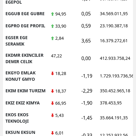
EGEPOL
0,05
EGGUB EGE GUBRE
34.569.011,95
94,95
0,59
EGPRO EGE PROFIL
23.190.387,18
33,90
EGSER EGE
2,84
3,65
16.379.272,61
SERAMIK
EKDMR EKINCILER
47,22
0,00
412.933.758,24
DEMIR CELIK
EKGYO EMLAK
18,28
-1,19
1.729.193.736,56
KONUT GMYO
-2,29
EKIM EKIM TURIZM
350.452.965,18
18,37
-1,90
EKIZ EKIZ KIMYA
378.453,95
66,95
EKOS EKOS
5,43
-1,45
35.664.191,35
TEKNOLOJI
EKSUN EKSUN
6,01
-0,33
12.252.932,56