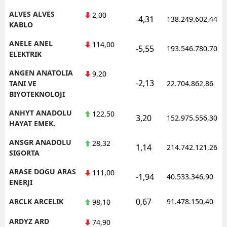
ALVES ALVES
2,00
-4,31
138.249.602,44
Yalova
KABLO
Karabük
ANELE ANEL
114,00
-5,55
193.546.780,70
ELEKTRIK
Kilis
ANGEN ANATOLIA
9,20
-2,13
Osmaniye
TANI VE
22.704.862,86
BIYOTEKNOLOJI
Düzce
ANHYT ANADOLU
122,50
3,20
152.975.556,30
HAYAT EMEK.
ANSGR ANADOLU
28,32
1,14
214.742.121,26
SIGORTA
ARASE DOGU ARAS
111,00
-1,94
40.533.346,90
ENERJI
0,67
ARCLK ARCELIK
91.478.150,40
98,10
ARDYZ ARD
74,90