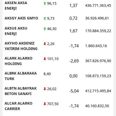
AKSEN AKSA
96,15
1,37
436.771.363,45
ENERJI
Samsun
0,72
AKSGY AKIS GMYO
36.926.496,61
9,73
Siirt
AKSUE AKSU
46,30
Sinop
1,67
170.884.359,22
ENERJI
Sivas
AKYHO AKDENIZ
2,26
-1,74
1.860.643,16
YATIRIM HOLDING
Tekirdağ
ALARK ALARKO
101,10
-2,69
367.826.976,90
Tokat
HOLDING
Trabzon
ALBRK ALBARAKA
8,40
0,00
108.873.159,23
TURK
Tunceli
ALBTN ALBAYRAK
26,02
-5,04
412.715.495,84
BETON SANAYI
Şanlıurfa
ALCAR ALARKO
707,50
Uşak
-1,74
40.160.832,50
CARRIER
Van