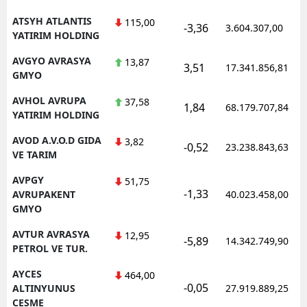
ATSYH ATLANTIS
115,00
-3,36
3.604.307,00
YATIRIM HOLDING
AVGYO AVRASYA
13,87
3,51
17.341.856,81
GMYO
AVHOL AVRUPA
37,58
1,84
68.179.707,84
YATIRIM HOLDING
AVOD A.V.O.D GIDA
3,82
-0,52
23.238.843,63
VE TARIM
AVPGY
51,75
-1,33
AVRUPAKENT
40.023.458,00
GMYO
AVTUR AVRASYA
12,95
-5,89
14.342.749,90
PETROL VE TUR.
AYCES
464,00
-0,05
ALTINYUNUS
27.919.889,25
CESME