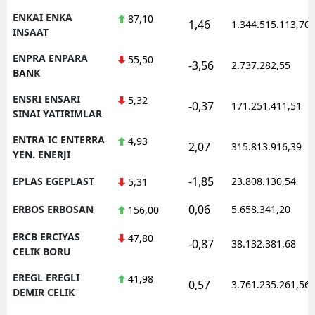
ENKAI ENKA
87,10
1,46
1.344.515.113,70
INSAAT
ENPRA ENPARA
55,50
-3,56
2.737.282,55
BANK
ENSRI ENSARI
5,32
-0,37
171.251.411,51
SINAI YATIRIMLAR
ENTRA IC ENTERRA
4,93
2,07
315.813.916,39
YEN. ENERJI
-1,85
EPLAS EGEPLAST
23.808.130,54
5,31
0,06
ERBOS ERBOSAN
5.658.341,20
156,00
ERCB ERCIYAS
47,80
-0,87
38.132.381,68
CELIK BORU
EREGL EREGLI
41,98
0,57
3.761.235.261,56
DEMIR CELIK