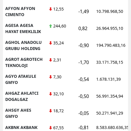
Mersin
AFYON AFYON
12,55
-1,49
10.798.968,50
CIMENTO
İstanbul
AGESA AGESA
244,60
0,82
26.964.955,10
HAYAT EMEKLILIK
İzmir
AGHOL ANADOLU
35,24
Kars
-0,90
194.790.483,16
GRUBU HOLDING
Kastamonu
AGROT AGROTECH
2,31
-1,70
33.171.758,15
TEKNOLOJI
Kayseri
AGYO ATAKULE
7,30
-0,54
1.678.131,39
Kırklareli
GMYO
Kırşehir
AHGAZ AHLATCI
32,10
-0,50
56.991.354,94
DOGALGAZ
Kocaeli
AHSGY AHES
18,72
-0,05
50.271.941,29
Konya
GMYO
-0,81
AKBNK AKBANK
8.583.680.636,35
67,55
Kütahya