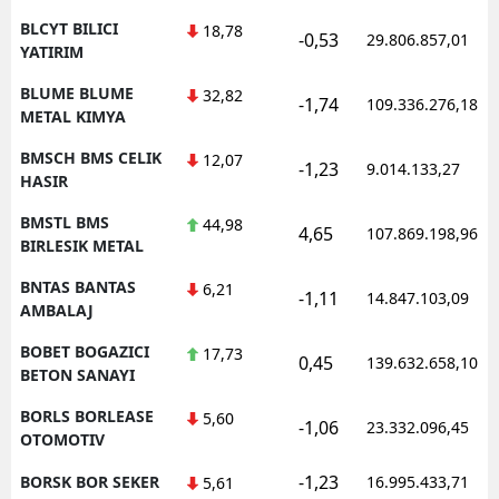
BLCYT BILICI
18,78
-0,53
29.806.857,01
YATIRIM
BLUME BLUME
32,82
-1,74
109.336.276,18
METAL KIMYA
BMSCH BMS CELIK
12,07
-1,23
9.014.133,27
HASIR
BMSTL BMS
44,98
4,65
107.869.198,96
BIRLESIK METAL
BNTAS BANTAS
6,21
-1,11
14.847.103,09
AMBALAJ
BOBET BOGAZICI
17,73
0,45
139.632.658,10
BETON SANAYI
BORLS BORLEASE
5,60
-1,06
23.332.096,45
OTOMOTIV
-1,23
BORSK BOR SEKER
16.995.433,71
5,61