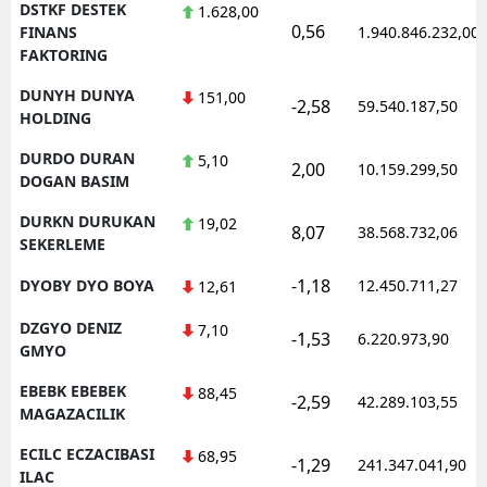
DSTKF DESTEK
1.628,00
0,56
FINANS
1.940.846.232,00
FAKTORING
DUNYH DUNYA
151,00
-2,58
59.540.187,50
HOLDING
DURDO DURAN
5,10
2,00
10.159.299,50
DOGAN BASIM
DURKN DURUKAN
19,02
8,07
38.568.732,06
SEKERLEME
-1,18
DYOBY DYO BOYA
12.450.711,27
12,61
DZGYO DENIZ
7,10
-1,53
6.220.973,90
GMYO
EBEBK EBEBEK
88,45
-2,59
42.289.103,55
MAGAZACILIK
ECILC ECZACIBASI
68,95
-1,29
241.347.041,90
ILAC