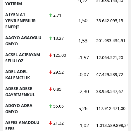
0,22
51.633.145,40
YATIRIM
Edirne
A1YEN A1
2,71
Elazığ
1,50
YENILENEBILIR
35.642.095,15
ENERJI
Erzincan
AAGYO AGAOGLU
13,27
1,53
201.933.434,91
Erzurum
GMYO
ACSEL ACIPAYAM
125,00
Eskişehir
-1,57
12.064.521,20
SELULOZ
Gaziantep
ADEL ADEL
29,52
-0,07
47.429.539,72
KALEMCILIK
Giresun
ADESE ADESE
0,85
-2,30
Gümüşhane
38.953.547,67
GAYRIMENKUL
Hakkari
ADGYO ADRA
55,05
5,26
117.912.471,00
GMYO
Hatay
AEFES ANADOLU
21,32
-1,02
1.013.589.898,34
Isparta
EFES