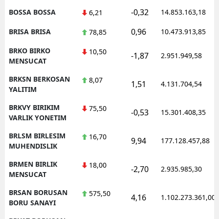
-0,32
BOSSA BOSSA
14.853.163,18
6,21
0,96
BRISA BRISA
10.473.913,85
78,85
BRKO BIRKO
10,50
-1,87
2.951.949,58
MENSUCAT
BRKSN BERKOSAN
8,07
1,51
4.131.704,54
YALITIM
BRKVY BIRIKIM
75,50
-0,53
15.301.408,35
VARLIK YONETIM
BRLSM BIRLESIM
16,70
9,94
177.128.457,88
MUHENDISLIK
BRMEN BIRLIK
18,00
-2,70
2.935.985,30
MENSUCAT
BRSAN BORUSAN
575,50
4,16
1.102.273.361,00
BORU SANAYI