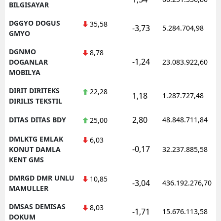
BILGISAYAR
DGGYO DOGUS
35,58
-3,73
5.284.704,98
GMYO
DGNMO
8,78
-1,24
DOGANLAR
23.083.922,60
MOBILYA
DIRIT DIRITEKS
22,28
1,18
1.287.727,48
DIRILIS TEKSTIL
2,80
DITAS DITAS BDY
48.848.711,84
25,00
DMLKTG EMLAK
6,03
-0,17
KONUT DAMLA
32.237.885,58
KENT GMS
DMRGD DMR UNLU
10,85
-3,04
436.192.276,70
MAMULLER
DMSAS DEMISAS
8,03
-1,71
15.676.113,58
DOKUM