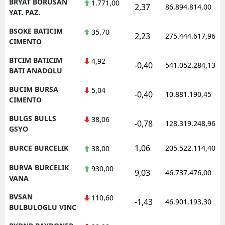
BRYAT BORUSAN
1.771,00
2,37
86.894.814,00
YAT. PAZ.
BSOKE BATICIM
35,70
2,23
275.444.617,96
CIMENTO
BTCIM BATICIM
4,92
-0,40
541.052.284,13
BATI ANADOLU
BUCIM BURSA
5,04
-0,40
10.881.190,45
CIMENTO
BULGS BULLS
38,06
-0,78
128.319.248,96
GSYO
1,06
BURCE BURCELIK
205.522.114,40
38,00
BURVA BURCELIK
930,00
9,03
46.737.476,00
VANA
BVSAN
110,60
-1,43
46.901.193,30
BULBULOGLU VINC