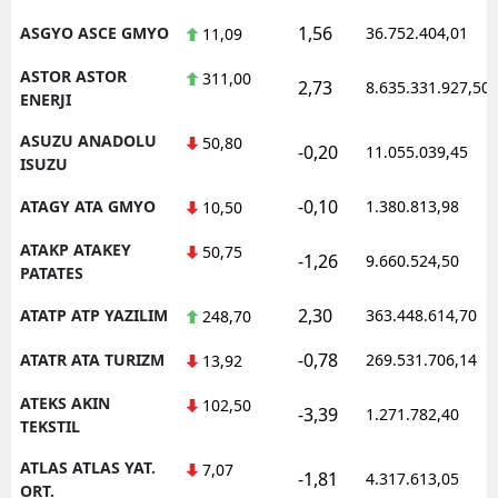
1,56
ASGYO ASCE GMYO
36.752.404,01
11,09
ASTOR ASTOR
311,00
2,73
8.635.331.927,50
ENERJI
ASUZU ANADOLU
50,80
-0,20
11.055.039,45
ISUZU
-0,10
ATAGY ATA GMYO
1.380.813,98
10,50
ATAKP ATAKEY
50,75
-1,26
9.660.524,50
PATATES
2,30
ATATP ATP YAZILIM
363.448.614,70
248,70
-0,78
ATATR ATA TURIZM
269.531.706,14
13,92
ATEKS AKIN
102,50
-3,39
1.271.782,40
TEKSTIL
ATLAS ATLAS YAT.
7,07
-1,81
4.317.613,05
ORT.