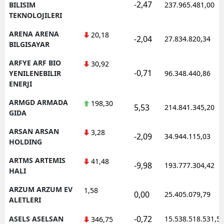
-2,47
BILISIM
237.965.481,00
TEKNOLOJILERI
ARENA ARENA
20,18
-2,04
27.834.820,34
BILGISAYAR
ARFYE ARF BIO
30,92
-0,71
YENILENEBILIR
96.348.440,86
ENERJI
ARMGD ARMADA
198,30
5,53
214.841.345,20
GIDA
ARSAN ARSAN
3,28
-2,09
34.944.115,03
HOLDING
ARTMS ARTEMIS
41,48
-9,98
193.777.304,42
HALI
ARZUM ARZUM EV
1,58
0,00
25.405.079,79
ALETLERI
-0,72
ASELS ASELSAN
15.538.518.531,5
346,75