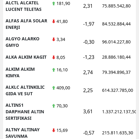
ALCTL ALCATEL
181,90
2,31
75.885.542,80
LUCENT TELETAS
Yozgat
ALFAS ALFA SOLAR
41,80
-1,97
84.532.884,44
Zonguldak
ENERJI
Aksaray
ALGYO ALARKO
3,34
-0,30
96.014.227,80
GMYO
Bayburt
-1,23
ALKA ALKIM KAGIT
28.886.180,44
8,05
Karaman
ALKIM ALKIM
16,10
2,74
79.394.896,37
Kırıkkale
KIMYA
ALKLC ALTINKILIC
409,00
Batman
2,25
614.327.785,00
GIDA VE SUT
Şırnak
ALTINS1
70,30
3,61
DARPHANE ALTIN
1.337.212.137,50
Bartın
SERTIFIKASI
Ardahan
ALTNY ALTINAY
15,69
-0,57
215.811.635,30
SAVUNMA
Iğdır