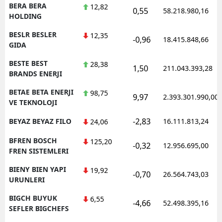
BERA BERA
12,82
0,55
58.218.980,16
HOLDING
BESLR BESLER
12,35
-0,96
18.415.848,66
GIDA
BESTE BEST
28,38
1,50
211.043.393,28
BRANDS ENERJI
BETAE BETA ENERJI
98,75
9,97
2.393.301.990,00
VE TEKNOLOJI
-2,83
BEYAZ BEYAZ FILO
16.111.813,24
24,06
BFREN BOSCH
125,20
-0,32
12.956.695,00
FREN SISTEMLERI
BIENY BIEN YAPI
19,92
-0,70
26.564.743,03
URUNLERI
BIGCH BUYUK
6,55
-4,66
52.498.395,16
SEFLER BIGCHEFS