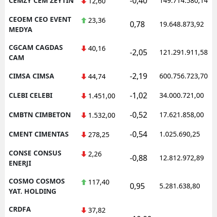
-0,40
CEMZY CEM ZEYTIN
149.714.580,14
12,60
CEOEM CEO EVENT
23,36
0,78
19.648.873,92
MEDYA
CGCAM CAGDAS
40,16
-2,05
121.291.911,58
CAM
-2,19
CIMSA CIMSA
600.756.723,70
44,74
-1,02
CLEBI CELEBI
34.000.721,00
1.451,00
-0,52
CMBTN CIMBETON
17.621.858,00
1.532,00
-0,54
CMENT CIMENTAS
1.025.690,25
278,25
CONSE CONSUS
2,26
-0,88
12.812.972,89
ENERJI
COSMO COSMOS
117,40
0,95
5.281.638,80
YAT. HOLDING
CRDFA
37,82