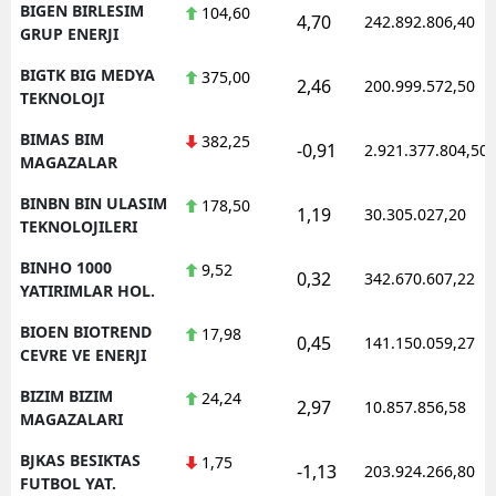
BIGEN BIRLESIM
104,60
4,70
242.892.806,40
GRUP ENERJI
BIGTK BIG MEDYA
375,00
2,46
200.999.572,50
TEKNOLOJI
BIMAS BIM
382,25
-0,91
2.921.377.804,50
MAGAZALAR
BINBN BIN ULASIM
178,50
1,19
30.305.027,20
TEKNOLOJILERI
BINHO 1000
9,52
0,32
342.670.607,22
YATIRIMLAR HOL.
BIOEN BIOTREND
17,98
0,45
141.150.059,27
CEVRE VE ENERJI
BIZIM BIZIM
24,24
2,97
10.857.856,58
MAGAZALARI
BJKAS BESIKTAS
1,75
-1,13
203.924.266,80
FUTBOL YAT.