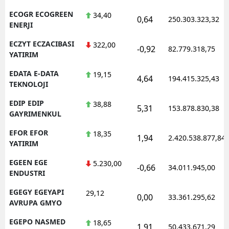
ECOGR ECOGREEN
34,40
0,64
250.303.323,32
ENERJI
ECZYT ECZACIBASI
322,00
-0,92
82.779.318,75
YATIRIM
EDATA E-DATA
19,15
4,64
194.415.325,43
TEKNOLOJI
EDIP EDIP
38,88
5,31
153.878.830,38
GAYRIMENKUL
EFOR EFOR
18,35
1,94
2.420.538.877,84
YATIRIM
EGEEN EGE
5.230,00
-0,66
34.011.945,00
ENDUSTRI
EGEGY EGEYAPI
29,12
0,00
33.361.295,62
AVRUPA GMYO
EGEPO NASMED
18,65
1,91
50.433.671,29