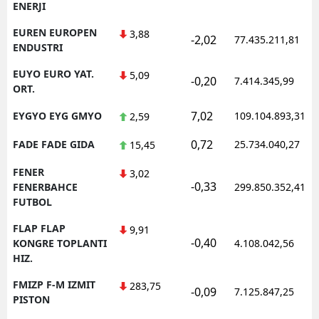
ENERJI
EUREN EUROPEN
3,88
-2,02
77.435.211,81
ENDUSTRI
EUYO EURO YAT.
5,09
-0,20
7.414.345,99
ORT.
7,02
EYGYO EYG GMYO
109.104.893,31
2,59
0,72
FADE FADE GIDA
25.734.040,27
15,45
FENER
3,02
-0,33
FENERBAHCE
299.850.352,41
FUTBOL
FLAP FLAP
9,91
-0,40
KONGRE TOPLANTI
4.108.042,56
HIZ.
FMIZP F-M IZMIT
283,75
-0,09
7.125.847,25
PISTON