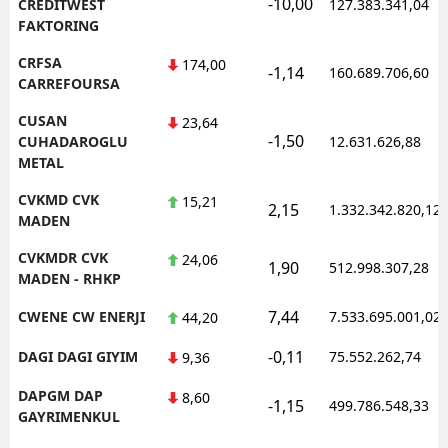
-10,00
CREDITWEST
127.383.341,04
FAKTORING
CRFSA
174,00
-1,14
160.689.706,60
CARREFOURSA
CUSAN
23,64
-1,50
CUHADAROGLU
12.631.626,88
METAL
CVKMD CVK
15,21
2,15
1.332.342.820,12
MADEN
CVKMDR CVK
24,06
1,90
512.998.307,28
MADEN - RHKP
7,44
CWENE CW ENERJI
7.533.695.001,02
44,20
-0,11
DAGI DAGI GIYIM
75.552.262,74
9,36
DAPGM DAP
8,60
-1,15
499.786.548,33
GAYRIMENKUL