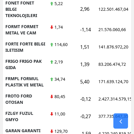
FONET FONET
5,22
2,96
BILGI
122.501.467,04
TEKNOLOJILERI
FORMT FORMET
1,74
-1,14
21.576.060,66
METAL VE CAM
FORTE FORTE BILGI
114,60
1,51
141.876.972,20
ILETISIM
FRIGO FRIGO PAK
2,19
1,39
83.206.474,72
GIDA
FRMPL FORMUL
34,74
5,40
171.639.124,70
PLASTIK VE METAL
FROTO FORD
80,45
-0,12
2.427.314.579,15
OTOSAN
FZLGY FUZUL
11,00
-0,27
377.735.647,35
GMYO
GARAN GARANTI
129,70
-1,59
4.220.240.819,10