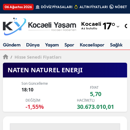
06 Ağustos 2026
DÖVİZ PİYASALARI
ALTIN FİYATLARI
NÖBETÇİ
Adana
Kocaeli
17
°
Adıyaman
Az bulutlu
Afyonkarahisar
Gündem
Dünya
Yaşam
Spor
Kocaelispor
Sağlık
Ağrı
/
Hisse Senedi Fiyatları
Amasya
NATEN NATUREL ENERJI
Ankara
Son Güncelleme
FİYAT
Antalya
18:10
5,70
DEĞİŞİM
HACİM(TL)
Artvin
-1,55%
30.673.010,01
Aydın
Balıkesir