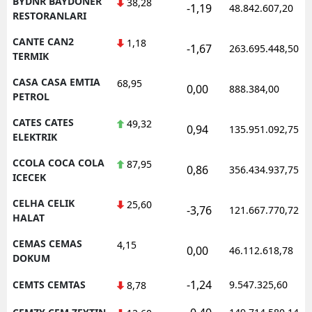
BYDNR BAYDONER
38,28
-1,19
48.842.607,20
RESTORANLARI
CANTE CAN2
1,18
-1,67
263.695.448,50
TERMIK
CASA CASA EMTIA
68,95
0,00
888.384,00
PETROL
CATES CATES
49,32
0,94
135.951.092,75
ELEKTRIK
CCOLA COCA COLA
87,95
0,86
356.434.937,75
ICECEK
CELHA CELIK
25,60
-3,76
121.667.770,72
HALAT
CEMAS CEMAS
4,15
0,00
46.112.618,78
DOKUM
-1,24
CEMTS CEMTAS
9.547.325,60
8,78