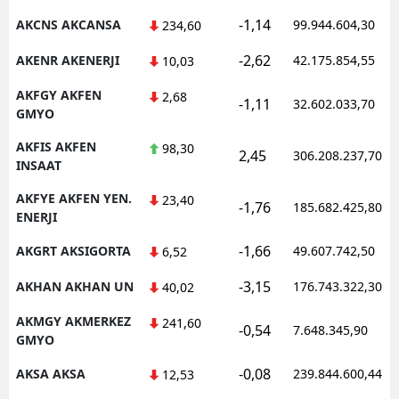
-1,14
AKCNS AKCANSA
99.944.604,30
234,60
Malatya
-2,62
AKENR AKENERJI
42.175.854,55
10,03
Manisa
AKFGY AKFEN
2,68
Kahramanmaraş
-1,11
32.602.033,70
GMYO
Mardin
AKFIS AKFEN
98,30
2,45
306.208.237,70
INSAAT
Muğla
AKFYE AKFEN YEN.
23,40
-1,76
185.682.425,80
Muş
ENERJI
Nevşehir
-1,66
AKGRT AKSIGORTA
49.607.742,50
6,52
Niğde
-3,15
AKHAN AKHAN UN
176.743.322,30
40,02
Ordu
AKMGY AKMERKEZ
241,60
-0,54
7.648.345,90
GMYO
Rize
-0,08
AKSA AKSA
239.844.600,44
12,53
Sakarya