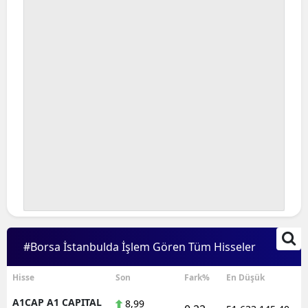
Bilecik
Bingöl
Bitlis
Bolu
Burdur
Bursa
Çanakkale
Çankırı
Çorum
#Borsa İstanbulda İşlem Gören Tüm Hisseler
Denizli
Hisse
Son
Fark%
En Düşük
Diyarbakır
A1CAP A1 CAPITAL
8,99