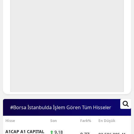
Bilecik
Bingöl
Bitlis
Bolu
Burdur
Bursa
Çanakkale
Çankırı
Çorum
#Borsa İstanbulda İşlem Gören Tüm Hisseler
Denizli
Hisse
Son
Fark%
En Düşük
Diyarbakır
A1CAP A1 CAPITAL
9,18