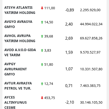
ATSYH ATLANTIS
111,00
-0,89
2.295.929,00
YATIRIM HOLDING
AVGYO AVRASYA
14,50
2,40
44.994.022,34
GMYO
AVHOL AVRUPA
39,68
2,69
69.627.858,26
YATIRIM HOLDING
AVOD A.V.O.D GIDA
3,83
1,59
9.570.527,97
VE TARIM
AVPGY
51,80
1,07
AVRUPAKENT
10.331.507,80
GMYO
AVTUR AVRASYA
12,74
0,71
7.463.383,75
PETROL VE TUR.
AYCES
453,75
-2,10
ALTINYUNUS
30.146.105,50
CESME