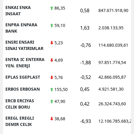
ENKAI ENKA
86,35
0,58
847.671.918,90
INSAAT
ENPRA ENPARA
59,10
1,63
2.038.133,95
BANK
ENSRI ENSARI
5,23
-0,76
114.680.039,61
SINAI YATIRIMLAR
ENTRA IC ENTERRA
4,69
-1,88
97.851.774,54
YEN. ENERJI
-0,52
EPLAS EGEPLAST
42.866.095,87
5,76
0,45
ERBOS ERBOSAN
4.921.581,30
155,50
ERCB ERCIYAS
47,90
0,42
26.324.743,60
CELIK BORU
EREGL EREGLI
38,68
-6,93
12.106.785.683,2
DEMIR CELIK