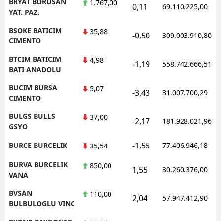
BRYAT BORUSAN
1.767,00
0,11
69.110.225,00
YAT. PAZ.
BSOKE BATICIM
35,88
-0,50
309.003.910,80
CIMENTO
BTCIM BATICIM
4,98
-1,19
558.742.666,51
BATI ANADOLU
BUCIM BURSA
5,07
-3,43
31.007.700,29
CIMENTO
BULGS BULLS
37,00
-2,17
181.928.021,96
GSYO
-1,55
BURCE BURCELIK
77.406.946,18
35,54
BURVA BURCELIK
850,00
1,55
30.260.376,00
VANA
BVSAN
110,00
2,04
57.947.412,90
BULBULOGLU VINC