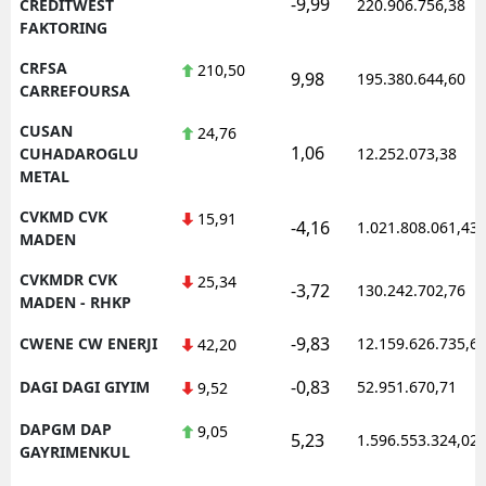
-9,99
CREDITWEST
220.906.756,38
FAKTORING
CRFSA
210,50
9,98
195.380.644,60
CARREFOURSA
CUSAN
24,76
1,06
CUHADAROGLU
12.252.073,38
METAL
CVKMD CVK
15,91
-4,16
1.021.808.061,43
MADEN
CVKMDR CVK
25,34
-3,72
130.242.702,76
MADEN - RHKP
-9,83
CWENE CW ENERJI
12.159.626.735,6
42,20
-0,83
DAGI DAGI GIYIM
52.951.670,71
9,52
DAPGM DAP
9,05
5,23
1.596.553.324,02
GAYRIMENKUL