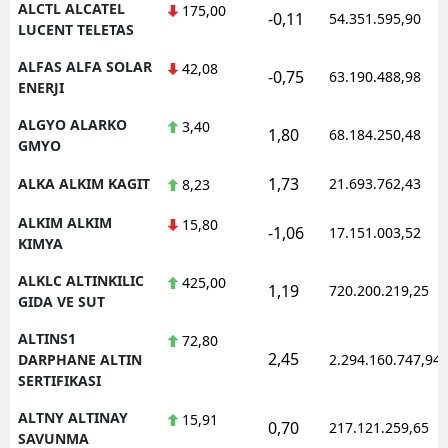
ALCTL ALCATEL
175,00
-0,11
54.351.595,90
LUCENT TELETAS
Yozgat
ALFAS ALFA SOLAR
42,08
-0,75
63.190.488,98
Zonguldak
ENERJI
Aksaray
ALGYO ALARKO
3,40
1,80
68.184.250,48
GMYO
Bayburt
1,73
ALKA ALKIM KAGIT
21.693.762,43
8,23
Karaman
ALKIM ALKIM
15,80
-1,06
17.151.003,52
Kırıkkale
KIMYA
ALKLC ALTINKILIC
425,00
Batman
1,19
720.200.219,25
GIDA VE SUT
Şırnak
ALTINS1
72,80
2,45
DARPHANE ALTIN
2.294.160.747,94
Bartın
SERTIFIKASI
Ardahan
ALTNY ALTINAY
15,91
0,70
217.121.259,65
SAVUNMA
Iğdır