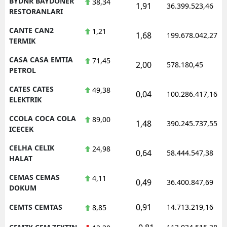
BYDNR BAYDONER
38,34
1,91
36.399.523,46
RESTORANLARI
CANTE CAN2
1,21
1,68
199.678.042,27
TERMIK
CASA CASA EMTIA
71,45
2,00
578.180,45
PETROL
CATES CATES
49,38
0,04
100.286.417,16
ELEKTRIK
CCOLA COCA COLA
89,00
1,48
390.245.737,55
ICECEK
CELHA CELIK
24,98
0,64
58.444.547,38
HALAT
CEMAS CEMAS
4,11
0,49
36.400.847,69
DOKUM
0,91
CEMTS CEMTAS
14.713.219,16
8,85