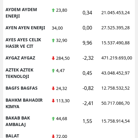
AYDEM AYDEM
23,80
0,34
21.045.453,24
ENERJI
0,00
AYEN AYEN ENERJI
27.525.395,28
34,00
AYES AYES CELIK
32,90
9,96
15.537.490,88
HASIR VE CIT
-2,32
AYGAZ AYGAZ
471.219.693,00
284,50
AZTEK AZTEK
4,47
0,45
43.048.452,97
TEKNOLOJI
-0,82
BAGFS BAGFAS
12.758.532,52
24,32
BAHKM BAHADIR
113,30
-2,41
50.717.086,70
KIMYA
BAKAB BAK
44,68
1,55
15.758.914,54
AMBALAJ
BALAT
72,00