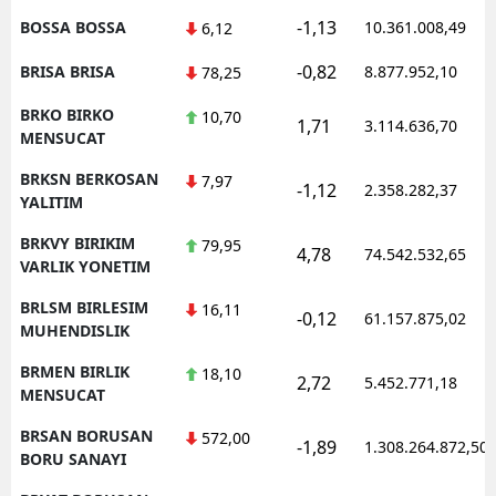
-1,13
BOSSA BOSSA
10.361.008,49
6,12
-0,82
BRISA BRISA
8.877.952,10
78,25
BRKO BIRKO
10,70
1,71
3.114.636,70
MENSUCAT
BRKSN BERKOSAN
7,97
-1,12
2.358.282,37
YALITIM
BRKVY BIRIKIM
79,95
4,78
74.542.532,65
VARLIK YONETIM
BRLSM BIRLESIM
16,11
-0,12
61.157.875,02
MUHENDISLIK
BRMEN BIRLIK
18,10
2,72
5.452.771,18
MENSUCAT
BRSAN BORUSAN
572,00
-1,89
1.308.264.872,50
BORU SANAYI