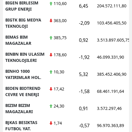
BIGEN BIRLESIM
110,60
6,45
204.572.111,80
GRUP ENERJI
BIGTK BIG MEDYA
363,00
-2,09
103.456.405,50
TEKNOLOJI
BIMAS BIM
385,75
0,92
3.513.897.605,75
MAGAZALAR
BINBN BIN ULASIM
178,60
-1,92
46.099.331,90
TEKNOLOJILERI
BINHO 1000
10,30
5,32
385.452.406,90
YATIRIMLAR HOL.
BIOEN BIOTREND
17,42
-1,58
68.461.191,64
CEVRE VE ENERJI
BIZIM BIZIM
24,30
0,91
3.572.297,46
MAGAZALARI
BJKAS BESIKTAS
1,74
-0,57
96.970.363,89
FUTBOL YAT.