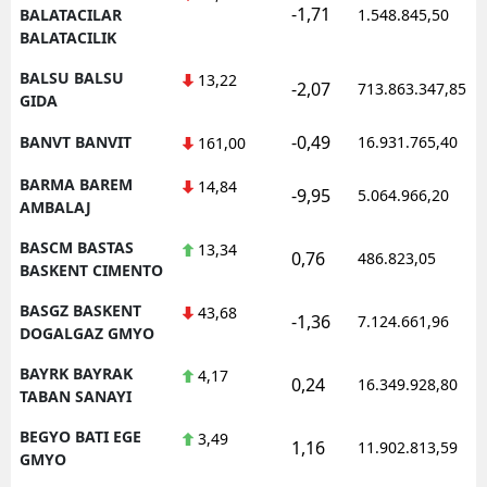
-1,71
BALATACILAR
1.548.845,50
BALATACILIK
BALSU BALSU
13,22
-2,07
713.863.347,85
GIDA
-0,49
BANVT BANVIT
16.931.765,40
161,00
BARMA BAREM
14,84
-9,95
5.064.966,20
AMBALAJ
BASCM BASTAS
13,34
0,76
486.823,05
BASKENT CIMENTO
BASGZ BASKENT
43,68
-1,36
7.124.661,96
DOGALGAZ GMYO
BAYRK BAYRAK
4,17
0,24
16.349.928,80
TABAN SANAYI
BEGYO BATI EGE
3,49
1,16
11.902.813,59
GMYO