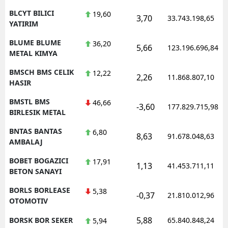
BLCYT BILICI
19,60
3,70
33.743.198,65
YATIRIM
BLUME BLUME
36,20
5,66
123.196.696,84
METAL KIMYA
BMSCH BMS CELIK
12,22
2,26
11.868.807,10
HASIR
BMSTL BMS
46,66
-3,60
177.829.715,98
BIRLESIK METAL
BNTAS BANTAS
6,80
8,63
91.678.048,63
AMBALAJ
BOBET BOGAZICI
17,91
1,13
41.453.711,11
BETON SANAYI
BORLS BORLEASE
5,38
-0,37
21.810.012,96
OTOMOTIV
5,88
BORSK BOR SEKER
65.840.848,24
5,94