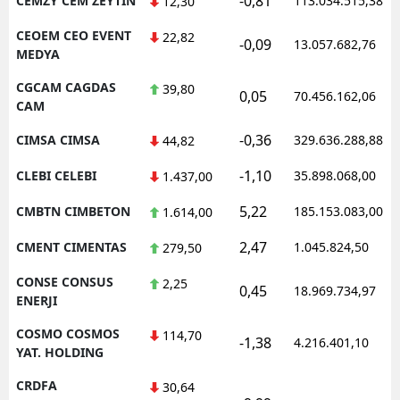
-0,81
CEMZY CEM ZEYTIN
113.034.515,38
12,30
CEOEM CEO EVENT
22,82
-0,09
13.057.682,76
MEDYA
CGCAM CAGDAS
39,80
0,05
70.456.162,06
CAM
-0,36
CIMSA CIMSA
329.636.288,88
44,82
-1,10
CLEBI CELEBI
35.898.068,00
1.437,00
5,22
CMBTN CIMBETON
185.153.083,00
1.614,00
2,47
CMENT CIMENTAS
1.045.824,50
279,50
CONSE CONSUS
2,25
0,45
18.969.734,97
ENERJI
COSMO COSMOS
114,70
-1,38
4.216.401,10
YAT. HOLDING
CRDFA
30,64