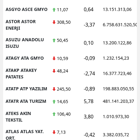
0,64
ASGYO ASCE GMYO
13.151.313,06
11,07
ASTOR ASTOR
308,50
-3,37
6.758.631.520,50
ENERJI
ASUZU ANADOLU
50,45
0,10
13.200.122,86
ISUZU
-0,09
ATAGY ATA GMYO
1.232.154,23
10,59
ATAKP ATAKEY
48,24
-2,74
16.377.723,46
PATATES
-0,89
ATATP ATP YAZILIM
198.883.050,55
245,50
5,78
ATATR ATA TURIZM
481.141.203,37
14,65
ATEKS AKIN
106,40
3,80
1.010.973,30
TEKSTIL
ATLAS ATLAS YAT.
7,13
-0,42
3.382.035,72
ORT.