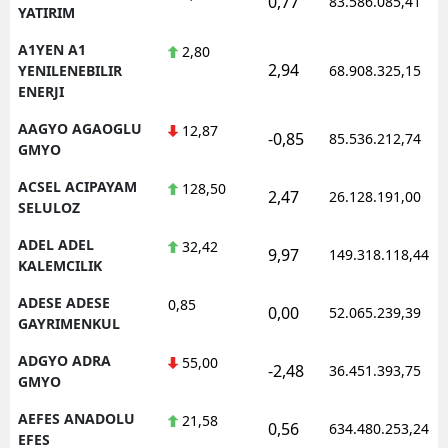
0,77
83.586.085,41
YATIRIM
Edirne
A1YEN A1
2,80
Elazığ
2,94
YENILENEBILIR
68.908.325,15
ENERJI
Erzincan
AAGYO AGAOGLU
12,87
-0,85
85.536.212,74
Erzurum
GMYO
ACSEL ACIPAYAM
128,50
Eskişehir
2,47
26.128.191,00
SELULOZ
Gaziantep
ADEL ADEL
32,42
9,97
149.318.118,44
KALEMCILIK
Giresun
ADESE ADESE
0,85
0,00
Gümüşhane
52.065.239,39
GAYRIMENKUL
Hakkari
ADGYO ADRA
55,00
-2,48
36.451.393,75
GMYO
Hatay
AEFES ANADOLU
21,58
0,56
634.480.253,24
Isparta
EFES