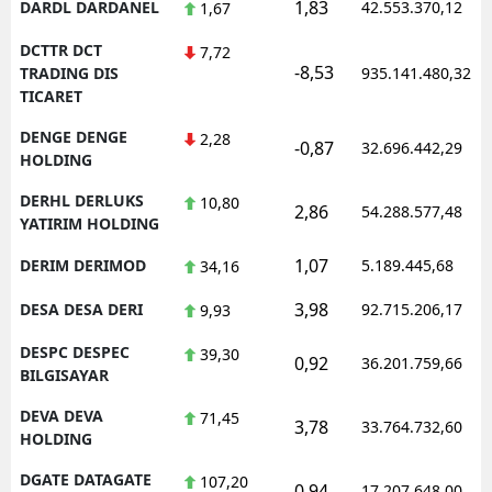
1,83
DARDL DARDANEL
42.553.370,12
1,67
DCTTR DCT
7,72
-8,53
TRADING DIS
935.141.480,32
TICARET
DENGE DENGE
2,28
-0,87
32.696.442,29
HOLDING
DERHL DERLUKS
10,80
2,86
54.288.577,48
YATIRIM HOLDING
1,07
DERIM DERIMOD
5.189.445,68
34,16
3,98
DESA DESA DERI
92.715.206,17
9,93
DESPC DESPEC
39,30
0,92
36.201.759,66
BILGISAYAR
DEVA DEVA
71,45
3,78
33.764.732,60
HOLDING
DGATE DATAGATE
107,20
0,94
17.207.648,00