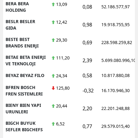
BERA BERA
13,09
0,08
52.186.577,97
HOLDING
BESLR BESLER
12,42
0,98
19.918.755,95
GIDA
BESTE BEST
29,30
0,69
228.598.259,82
BRANDS ENERJI
BETAE BETA ENERJI
111,20
2,39
5.699.080.996,10
VE TEKNOLOJI
0,58
BEYAZ BEYAZ FILO
10.817.880,08
24,34
BFREN BOSCH
125,80
-0,32
16.170.946,30
FREN SISTEMLERI
BIENY BIEN YAPI
20,44
2,20
22.201.248,88
URUNLERI
BIGCH BUYUK
6,52
0,77
29.579.015,40
SEFLER BIGCHEFS