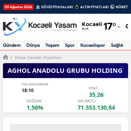
09 Ağustos 2026
DÖVİZ PİYASALARI
ALTIN FİYATLARI
NÖBETÇİ
Adana
Kocaeli
17
°
Adıyaman
Açık
Afyonkarahisar
Gündem
Dünya
Yaşam
Spor
Kocaelispor
Sağlık
Ağrı
/
Hisse Senedi Fiyatları
Amasya
AGHOL ANADOLU GRUBU HOLDING
Ankara
Son Güncelleme
FİYAT
Antalya
18:10
35,26
DEĞİŞİM
HACİM(TL)
Artvin
1,56%
71.553.130,84
Aydın
Balıkesir