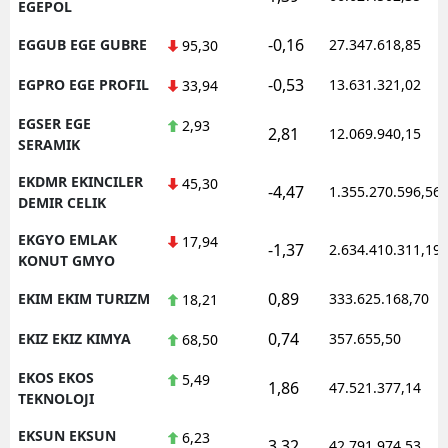
EGEPOL
-0,16
EGGUB EGE GUBRE
27.347.618,85
95,30
-0,53
EGPRO EGE PROFIL
13.631.321,02
33,94
EGSER EGE
2,93
2,81
12.069.940,15
SERAMIK
EKDMR EKINCILER
45,30
-4,47
1.355.270.596,56
DEMIR CELIK
EKGYO EMLAK
17,94
-1,37
2.634.410.311,19
KONUT GMYO
0,89
EKIM EKIM TURIZM
333.625.168,70
18,21
0,74
EKIZ EKIZ KIMYA
357.655,50
68,50
EKOS EKOS
5,49
1,86
47.521.377,14
TEKNOLOJI
EKSUN EKSUN
6,23
3,32
42.791.974,53