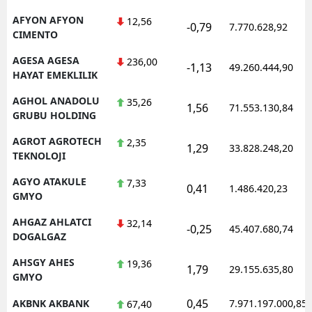
Mersin
AFYON AFYON
12,56
-0,79
7.770.628,92
CIMENTO
İstanbul
AGESA AGESA
236,00
-1,13
49.260.444,90
HAYAT EMEKLILIK
İzmir
AGHOL ANADOLU
35,26
Kars
1,56
71.553.130,84
GRUBU HOLDING
Kastamonu
AGROT AGROTECH
2,35
1,29
33.828.248,20
TEKNOLOJI
Kayseri
AGYO ATAKULE
7,33
0,41
1.486.420,23
Kırklareli
GMYO
Kırşehir
AHGAZ AHLATCI
32,14
-0,25
45.407.680,74
DOGALGAZ
Kocaeli
AHSGY AHES
19,36
1,79
29.155.635,80
Konya
GMYO
0,45
AKBNK AKBANK
7.971.197.000,85
67,40
Kütahya