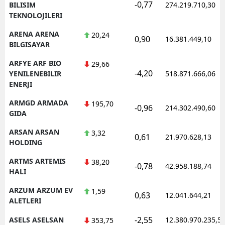
-0,77
BILISIM
274.219.710,30
TEKNOLOJILERI
ARENA ARENA
20,24
0,90
16.381.449,10
BILGISAYAR
ARFYE ARF BIO
29,66
-4,20
YENILENEBILIR
518.871.666,06
ENERJI
ARMGD ARMADA
195,70
-0,96
214.302.490,60
GIDA
ARSAN ARSAN
3,32
0,61
21.970.628,13
HOLDING
ARTMS ARTEMIS
38,20
-0,78
42.958.188,74
HALI
ARZUM ARZUM EV
1,59
0,63
12.041.644,21
ALETLERI
-2,55
ASELS ASELSAN
12.380.970.235,5
353,75