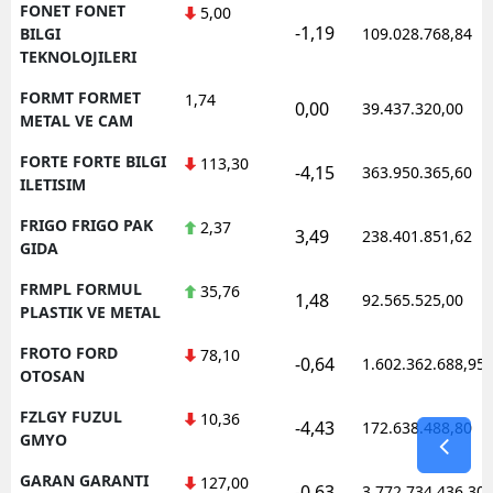
FONET FONET
5,00
-1,19
BILGI
109.028.768,84
TEKNOLOJILERI
FORMT FORMET
1,74
0,00
39.437.320,00
METAL VE CAM
FORTE FORTE BILGI
113,30
-4,15
363.950.365,60
ILETISIM
FRIGO FRIGO PAK
2,37
3,49
238.401.851,62
GIDA
FRMPL FORMUL
35,76
1,48
92.565.525,00
PLASTIK VE METAL
FROTO FORD
78,10
-0,64
1.602.362.688,95
OTOSAN
FZLGY FUZUL
10,36
-4,43
172.638.488,80
GMYO
GARAN GARANTI
127,00
-0,63
3.772.734.436,30