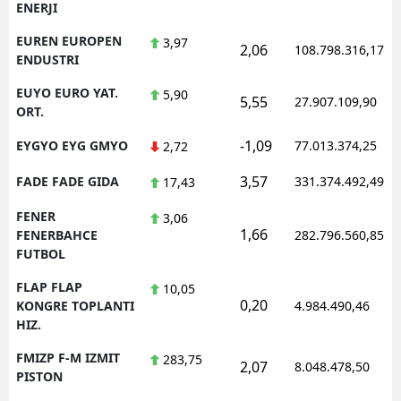
ENERJI
EUREN EUROPEN
3,97
2,06
108.798.316,17
ENDUSTRI
EUYO EURO YAT.
5,90
5,55
27.907.109,90
ORT.
-1,09
EYGYO EYG GMYO
77.013.374,25
2,72
3,57
FADE FADE GIDA
331.374.492,49
17,43
FENER
3,06
1,66
FENERBAHCE
282.796.560,85
FUTBOL
FLAP FLAP
10,05
0,20
KONGRE TOPLANTI
4.984.490,46
HIZ.
FMIZP F-M IZMIT
283,75
2,07
8.048.478,50
PISTON