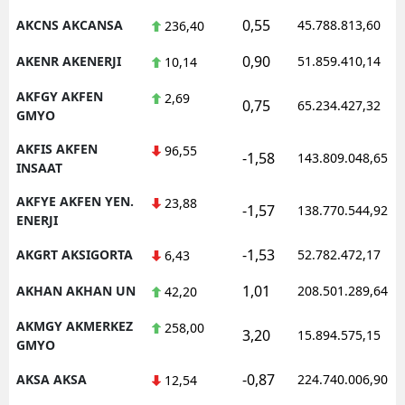
0,55
AKCNS AKCANSA
45.788.813,60
236,40
Malatya
0,90
AKENR AKENERJI
51.859.410,14
10,14
Manisa
AKFGY AKFEN
2,69
Kahramanmaraş
0,75
65.234.427,32
GMYO
Mardin
AKFIS AKFEN
96,55
-1,58
143.809.048,65
INSAAT
Muğla
AKFYE AKFEN YEN.
23,88
-1,57
138.770.544,92
Muş
ENERJI
Nevşehir
-1,53
AKGRT AKSIGORTA
52.782.472,17
6,43
Niğde
1,01
AKHAN AKHAN UN
208.501.289,64
42,20
Ordu
AKMGY AKMERKEZ
258,00
3,20
15.894.575,15
GMYO
Rize
-0,87
AKSA AKSA
224.740.006,90
12,54
Sakarya