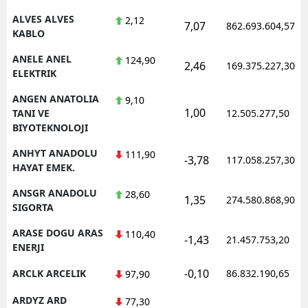
ALVES ALVES
2,12
7,07
862.693.604,57
Yalova
KABLO
Karabük
ANELE ANEL
124,90
2,46
169.375.227,30
ELEKTRIK
Kilis
ANGEN ANATOLIA
9,10
1,00
Osmaniye
TANI VE
12.505.277,50
BIYOTEKNOLOJI
Düzce
ANHYT ANADOLU
111,90
-3,78
117.058.257,30
HAYAT EMEK.
ANSGR ANADOLU
28,60
1,35
274.580.868,90
SIGORTA
ARASE DOGU ARAS
110,40
-1,43
21.457.753,20
ENERJI
-0,10
ARCLK ARCELIK
86.832.190,65
97,90
ARDYZ ARD
77,30