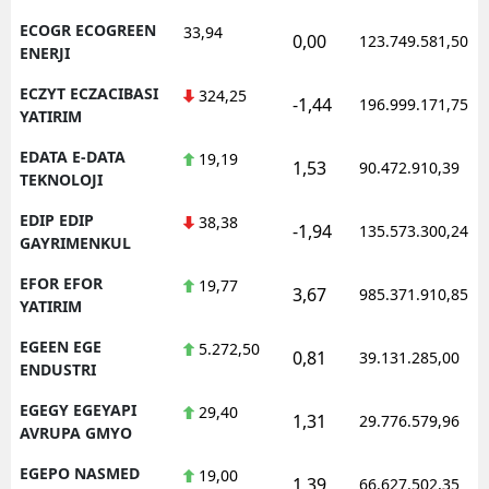
ECOGR ECOGREEN
33,94
0,00
123.749.581,50
ENERJI
ECZYT ECZACIBASI
324,25
-1,44
196.999.171,75
YATIRIM
EDATA E-DATA
19,19
1,53
90.472.910,39
TEKNOLOJI
EDIP EDIP
38,38
-1,94
135.573.300,24
GAYRIMENKUL
EFOR EFOR
19,77
3,67
985.371.910,85
YATIRIM
EGEEN EGE
5.272,50
0,81
39.131.285,00
ENDUSTRI
EGEGY EGEYAPI
29,40
1,31
29.776.579,96
AVRUPA GMYO
EGEPO NASMED
19,00
1,39
66.627.502,35