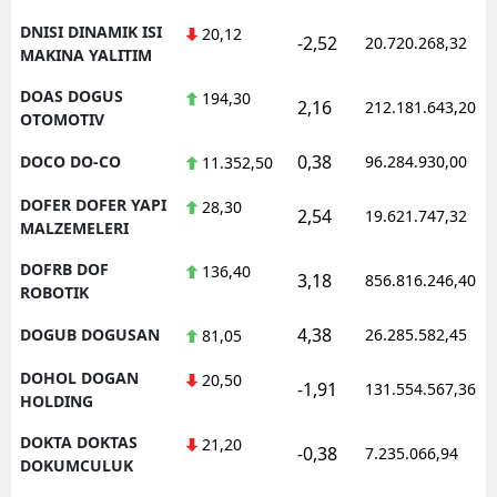
DNISI DINAMIK ISI
20,12
-2,52
20.720.268,32
MAKINA YALITIM
DOAS DOGUS
194,30
2,16
212.181.643,20
OTOMOTIV
0,38
DOCO DO-CO
96.284.930,00
11.352,50
DOFER DOFER YAPI
28,30
2,54
19.621.747,32
MALZEMELERI
DOFRB DOF
136,40
3,18
856.816.246,40
ROBOTIK
4,38
DOGUB DOGUSAN
26.285.582,45
81,05
DOHOL DOGAN
20,50
-1,91
131.554.567,36
HOLDING
DOKTA DOKTAS
21,20
-0,38
7.235.066,94
DOKUMCULUK