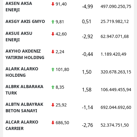
AKSEN AKSA
91,40
-4,99
497.090.250,75
ENERJI
Samsun
0,51
AKSGY AKIS GMYO
25.719.982,12
9,81
Siirt
AKSUE AKSU
42,60
Sinop
-2,92
62.947.071,68
ENERJI
Sivas
AKYHO AKDENIZ
2,24
-0,44
1.189.420,49
YATIRIM HOLDING
Tekirdağ
ALARK ALARKO
101,80
1,50
320.678.263,15
Tokat
HOLDING
Trabzon
ALBRK ALBARAKA
8,35
1,58
106.449.455,94
TURK
Tunceli
ALBTN ALBAYRAK
25,92
-1,14
692.044.692,60
BETON SANAYI
Şanlıurfa
ALCAR ALARKO
686,50
Uşak
-2,76
52.374.751,50
CARRIER
Van