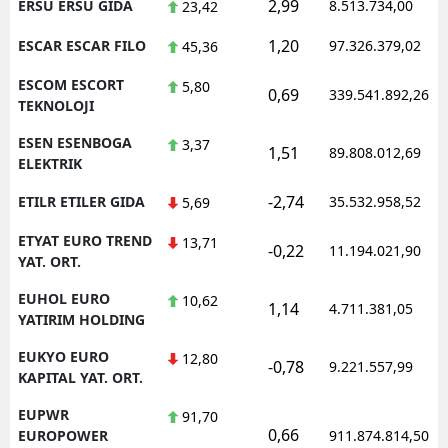
2,99
ERSU ERSU GIDA
8.513.734,00
23,42
1,20
ESCAR ESCAR FILO
97.326.379,02
45,36
ESCOM ESCORT
5,80
0,69
339.541.892,26
TEKNOLOJI
ESEN ESENBOGA
3,37
1,51
89.808.012,69
ELEKTRIK
-2,74
ETILR ETILER GIDA
35.532.958,52
5,69
ETYAT EURO TREND
13,71
-0,22
11.194.021,90
YAT. ORT.
EUHOL EURO
10,62
1,14
4.711.381,05
YATIRIM HOLDING
EUKYO EURO
12,80
-0,78
9.221.557,99
KAPITAL YAT. ORT.
EUPWR
91,70
0,66
EUROPOWER
911.874.814,50