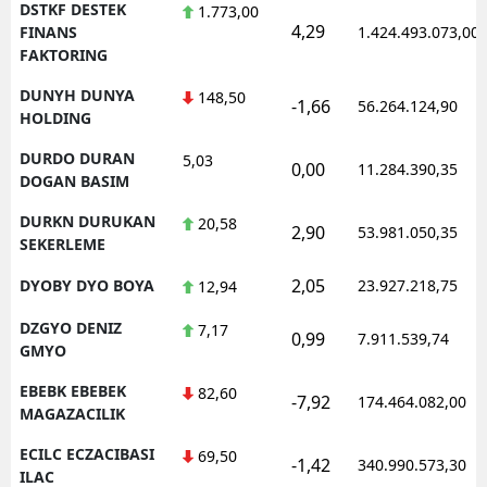
DSTKF DESTEK
1.773,00
4,29
FINANS
1.424.493.073,00
FAKTORING
DUNYH DUNYA
148,50
-1,66
56.264.124,90
HOLDING
DURDO DURAN
5,03
0,00
11.284.390,35
DOGAN BASIM
DURKN DURUKAN
20,58
2,90
53.981.050,35
SEKERLEME
2,05
DYOBY DYO BOYA
23.927.218,75
12,94
DZGYO DENIZ
7,17
0,99
7.911.539,74
GMYO
EBEBK EBEBEK
82,60
-7,92
174.464.082,00
MAGAZACILIK
ECILC ECZACIBASI
69,50
-1,42
340.990.573,30
ILAC