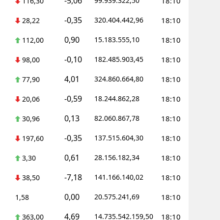
-5,06
99.939.322,50
18:10
116,30
Yozgat
-0,35
320.404.442,96
18:10
28,22
Zonguldak
0,90
15.183.555,10
18:10
112,00
Aksaray
-0,10
182.485.903,45
18:10
98,00
4,01
Bayburt
324.860.664,80
18:10
77,90
-0,59
18.244.862,28
18:10
Karaman
20,06
0,13
82.060.867,78
18:10
30,96
Kırıkkale
-0,35
137.515.604,30
18:10
197,60
Batman
0,61
28.156.182,34
18:10
3,30
Şırnak
-7,18
141.166.140,02
18:10
38,50
Bartın
0,00
20.575.241,69
18:10
1,58
Ardahan
4,69
14.735.542.159,50
18:10
363,00
Iğdır