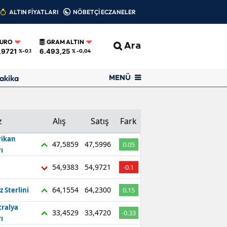
ALTIN FİYATLARI
NÖBETÇİ ECZANELER
EURO
GRAM ALTIN
Ara
,9721
6.493,25
%-0.1
% -0,04
akika
MENÜ
z
Alış
Satış
Fark
ikan
47,5859
47,5996
0.05
ı
54,9383
54,9721
-0.1
64,1554
64,2300
z Sterlini
0.15
tralya
33,4529
33,4720
-0.33
ı