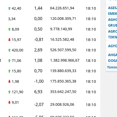
1,44
64.226.651,94
18:10
AGES
42,40
Samsun
EMEK
0,00
120.008.309,71
18:10
3,34
Siirt
AGH
GRU
0,50
9.778.140,99
18:10
8,09
Sinop
AGRO
TEKN
-0,81
16.525.582,48
18:10
15,97
Sivas
AGYO
2,69
526.507.599,50
18:10
420,00
Tekirdağ
AHGA
1,08
I
1.382.998.966,67
18:10
71,06
DOG
Tokat
Tümün
0,70
139.880.639,33
18:10
15,80
Trabzon
-1,00
175.850.365,38
18:10
1,98
Tunceli
6,93
353.642.247,50
18:10
121,90
Şanlıurfa
9,01
-2,07
29.008.926,06
18:10
Uşak
Van