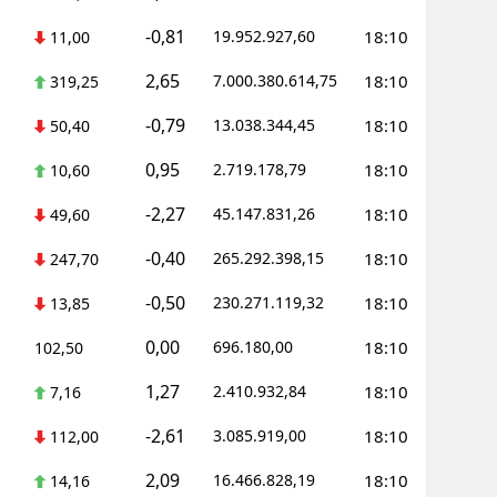
-0,81
19.952.927,60
18:10
11,00
Yalova
2,65
7.000.380.614,75
18:10
319,25
Karabük
-0,79
13.038.344,45
18:10
50,40
Kilis
0,95
2.719.178,79
18:10
10,60
Osmaniye
-2,27
45.147.831,26
18:10
49,60
Düzce
-0,40
265.292.398,15
18:10
247,70
-0,50
230.271.119,32
18:10
13,85
0,00
696.180,00
18:10
102,50
1,27
2.410.932,84
18:10
7,16
-2,61
3.085.919,00
18:10
112,00
2,09
16.466.828,19
18:10
14,16