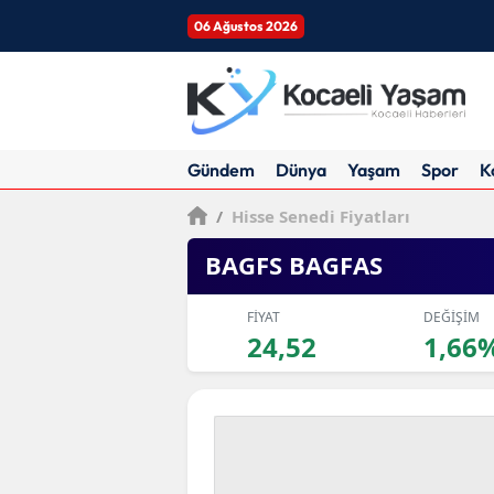
06 Ağustos 2026
Gündem
Dünya
Yaşam
Spor
K
/
Hisse Senedi Fiyatları
BAGFS BAGFAS
FİYAT
DEĞİŞİM
24,52
1,66