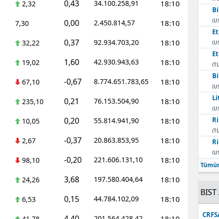
0,43
34.100.258,91
18:10
2,32
Bi
Mersin
(U
0,00
2.450.814,57
18:10
7,30
E
İstanbul
0,37
92.934.703,20
18:10
32,22
(U
İzmir
E
1,60
42.930.943,63
18:10
19,02
(TL
Kars
Bi
-0,67
8.774.651.783,65
18:10
67,10
(U
Kastamonu
Li
0,21
76.153.504,90
18:10
235,10
(U
Kayseri
0,20
Ri
55.814.941,90
18:10
10,05
(TL
Kırklareli
-0,37
20.863.853,95
18:10
2,67
Ri
(U
Kırşehir
-0,20
221.606.131,10
18:10
98,10
Tümün
Kocaeli
3,68
197.580.404,64
18:10
24,26
BIST 
Konya
0,15
44.784.102,09
18:10
6,53
Kütahya
CRFS
4,40
201.564.428,42
18:10
41,78