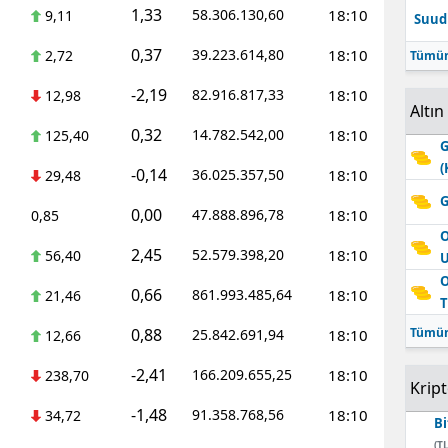
1,33
58.306.130,60
18:10
9,11
Suudi
Edirne
0,37
39.223.614,80
18:10
2,72
Tümün
Elazığ
-2,19
82.916.817,33
18:10
12,98
Erzincan
Altın
0,32
14.782.542,00
18:10
125,40
G
Erzurum
(
-0,14
36.025.357,50
18:10
29,48
Eskişehir
G
0,00
47.888.896,78
18:10
0,85
Gaziantep
O
2,45
52.579.398,20
18:10
56,40
Giresun
O
0,66
861.993.485,64
18:10
21,46
T
Gümüşhane
0,88
Tümün
25.842.691,94
18:10
12,66
Hakkari
-2,41
166.209.655,25
18:10
238,70
Krip
Hatay
-1,48
91.358.768,56
18:10
34,72
Bi
Isparta
(TL