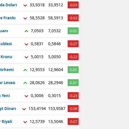
33,9318
33,9512
da Doları
-0.03
58,5528
58,5913
re Frankı
-0.63
7,0503
7,0532
Yuanı
0.03
0,5831
0,5846
ublesi
-0.27
5,0015
5,0050
ç Kronu
-0.22
12,9553
12,9604
Dirhemi
0.05
28,0626
28,2946
r Levası
0.37
0,3006
0,3015
 Yeni
-0.23
153,4194
153,9587
yt Dinarı
-0.08
12,5739
13,5046
 Riyali
-0.07