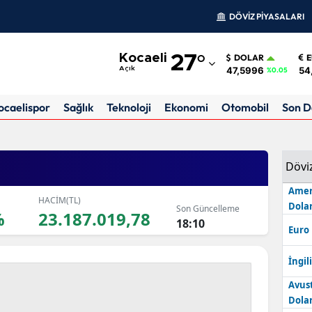
DÖVİZ PİYASALARI
Adana
Kocaeli
27
°
DOLAR
Adıyaman
47,5996
54
Açık
%0.05
Afyonkarahisar
ocaelispor
Sağlık
Teknoloji
Ekonomi
Otomobil
Son D
Ağrı
Amasya
Dövi
Ankara
Amer
HACİM(TL)
Dolar
Son Güncelleme
Antalya
%
23.187.019,78
18:10
Euro
Artvin
İngili
Aydın
Avus
Balıkesir
Dolar