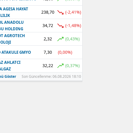
A AGESA HAYAT
238,70
(-2,41%)
LILIK
OL ANADOLU
34,72
(-1,48%)
BU HOLDING
T AGROTECH
2,32
(0,43%)
OLOJI
7,30
(0,00%)
 ATAKULE GMYO
Z AHLATCI
32,22
(0,37%)
ALGAZ
ü Göster
Son Güncellenme: 06.08.2026 18:10