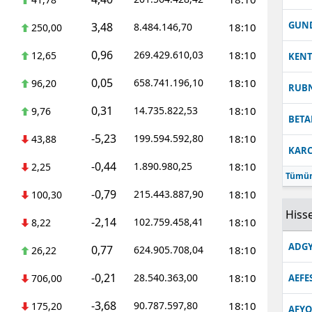
Malatya
GUN
3,48
8.484.146,70
18:10
250,00
Manisa
0,96
269.429.610,03
18:10
12,65
KEN
Kahramanmaraş
0,05
658.741.196,10
18:10
96,20
RUB
Mardin
0,31
14.735.822,53
18:10
9,76
BETA
Muğla
-5,23
199.594.592,80
18:10
43,88
KARC
Muş
-0,44
1.890.980,25
18:10
2,25
Tümün
Nevşehir
-0,79
215.443.887,90
18:10
100,30
Hisse
-2,14
Niğde
102.759.458,41
18:10
8,22
ADGY
0,77
624.905.708,04
18:10
Ordu
26,22
-0,21
28.540.363,00
18:10
706,00
AEFE
Rize
-3,68
90.787.597,80
18:10
175,20
Sakarya
AFYO