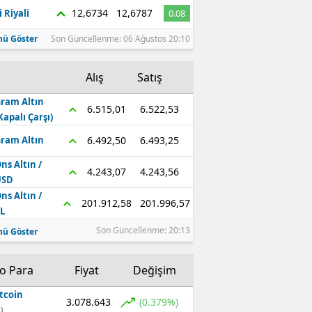
12,6734
12,6787
 Riyali
0.08
ü Göster
Son Güncellenme: 06 Ağustos 20:10
Alış
Satış
ram Altın
6.522,53
6.515,01
Kapalı Çarşı)
6.493,25
6.492,50
ram Altın
ns Altın /
4.243,56
4.243,07
USD
ns Altın /
201.996,57
201.912,58
L
Son Güncellenme: 20:13
ü Göster
to Para
Fiyat
Değişim
tcoin
3.078.643
(0.379%)
)