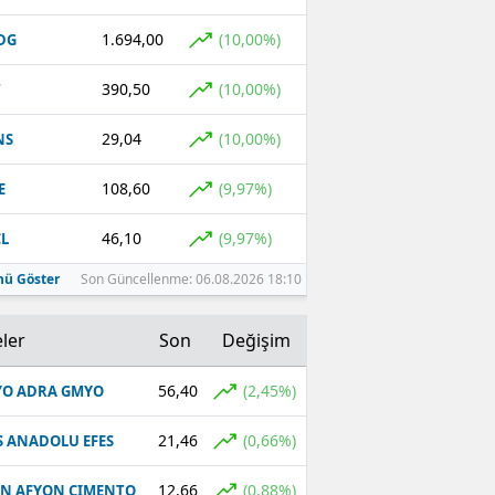
1.694,00
(10,00%)
DG
390,50
(10,00%)
T
29,04
(10,00%)
NS
108,60
(9,97%)
E
46,10
(9,97%)
L
ü Göster
Son Güncellenme: 06.08.2026 18:10
ler
Son
Değişim
56,40
(2,45%)
O ADRA GMYO
21,46
(0,66%)
S ANADOLU EFES
12,66
(0,88%)
N AFYON CIMENTO