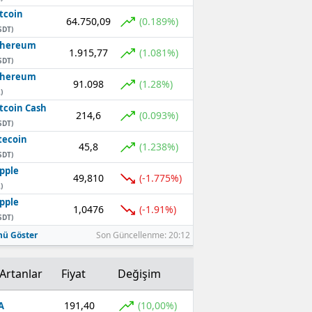
tcoin
64.750,09
(0.189%)
SDT)
thereum
1.915,77
(1.081%)
SDT)
thereum
91.098
(1.28%)
)
tcoin Cash
214,6
(0.093%)
SDT)
tecoin
45,8
(1.238%)
SDT)
pple
49,810
(-1.775%)
)
pple
1,0476
(-1.91%)
SDT)
ü Göster
Son Güncellenme: 20:12
Artanlar
Fiyat
Değişim
191,40
(10,00%)
A