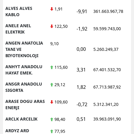
ALVES ALVES
1,91
-9,91
361.663.967,78
1
Yalova
KABLO
Karabük
ANELE ANEL
122,50
-1,92
59.599.743,00
1
ELEKTRIK
Kilis
ANGEN ANATOLIA
9,10
0,00
Osmaniye
1
TANI VE
5.260.249,37
BIYOTEKNOLOJI
Düzce
ANHYT ANADOLU
115,60
3,31
67.401.532,70
1
HAYAT EMEK.
ANSGR ANADOLU
29,12
1,82
67.713.987,92
1
SIGORTA
ARASE DOGU ARAS
109,60
-0,72
5.312.341,20
1
ENERJI
0,51
ARCLK ARCELIK
39.963.091,90
1
98,40
ARDYZ ARD
77,95