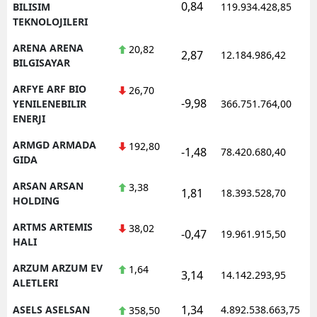
0,84
1
BILISIM
119.934.428,85
TEKNOLOJILERI
ARENA ARENA
20,82
2,87
12.184.986,42
1
BILGISAYAR
ARFYE ARF BIO
26,70
-9,98
1
YENILENEBILIR
366.751.764,00
ENERJI
ARMGD ARMADA
192,80
-1,48
78.420.680,40
1
GIDA
ARSAN ARSAN
3,38
1,81
18.393.528,70
1
HOLDING
ARTMS ARTEMIS
38,02
-0,47
19.961.915,50
1
HALI
ARZUM ARZUM EV
1,64
3,14
14.142.293,95
1
ALETLERI
1,34
ASELS ASELSAN
4.892.538.663,75
1
358,50