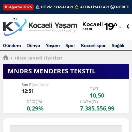
10 Ağustos 2026
DÖVİZ PİYASALARI
ALTIN FİYATLARI
NÖBETÇİ
Adana
Kocaeli
19
°
Adıyaman
Kapalı
Afyonkarahisar
Gündem
Dünya
Yaşam
Spor
Kocaelispor
Sağlık
Ağrı
/
Hisse Senedi Fiyatları
Amasya
MNDRS MENDERES TEKSTIL
Ankara
Son Güncelleme
FİYAT
Antalya
12:51
10,50
DEĞİŞİM
HACİM(TL)
Artvin
0,29%
7.385.556,99
Aydın
Balıkesir