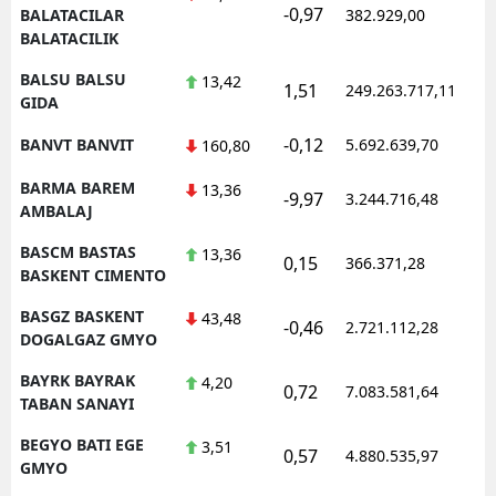
-0,97
1
BALATACILAR
382.929,00
BALATACILIK
BALSU BALSU
13,42
1,51
249.263.717,11
1
GIDA
-0,12
BANVT BANVIT
5.692.639,70
1
160,80
BARMA BAREM
13,36
-9,97
3.244.716,48
1
AMBALAJ
BASCM BASTAS
13,36
0,15
366.371,28
1
BASKENT CIMENTO
BASGZ BASKENT
43,48
-0,46
2.721.112,28
1
DOGALGAZ GMYO
BAYRK BAYRAK
4,20
0,72
7.083.581,64
1
TABAN SANAYI
BEGYO BATI EGE
3,51
0,57
4.880.535,97
1
GMYO