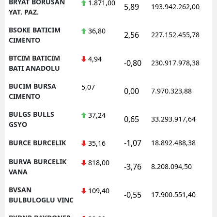
BRYAT BORUSAN
1.871,00
5,89
193.942.262,00
1
YAT. PAZ.
BSOKE BATICIM
36,80
2,56
227.152.455,78
1
CIMENTO
BTCIM BATICIM
4,94
-0,80
230.917.978,38
1
BATI ANADOLU
BUCIM BURSA
5,07
0,00
7.970.323,88
1
CIMENTO
BULGS BULLS
37,24
0,65
33.293.917,64
1
GSYO
-1,07
BURCE BURCELIK
18.892.488,38
1
35,16
BURVA BURCELIK
818,00
-3,76
8.208.094,50
1
VANA
BVSAN
109,40
-0,55
17.900.551,40
1
BULBULOGLU VINC