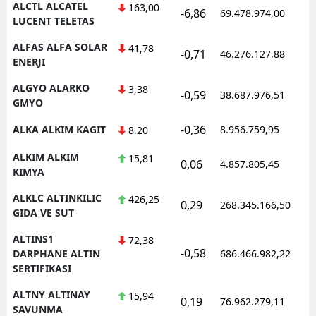
ALCTL ALCATEL
163,00
-6,86
69.478.974,00
1
LUCENT TELETAS
Yozgat
ALFAS ALFA SOLAR
41,78
-0,71
46.276.127,88
1
Zonguldak
ENERJI
Aksaray
ALGYO ALARKO
3,38
-0,59
38.687.976,51
1
GMYO
Bayburt
-0,36
ALKA ALKIM KAGIT
8.956.759,95
1
8,20
Karaman
ALKIM ALKIM
15,81
0,06
4.857.805,45
1
Kırıkkale
KIMYA
ALKLC ALTINKILIC
426,25
Batman
0,29
268.345.166,50
1
GIDA VE SUT
Şırnak
ALTINS1
72,38
-0,58
1
DARPHANE ALTIN
686.466.982,22
Bartın
SERTIFIKASI
Ardahan
ALTNY ALTINAY
15,94
0,19
76.962.279,11
1
SAVUNMA
Iğdır