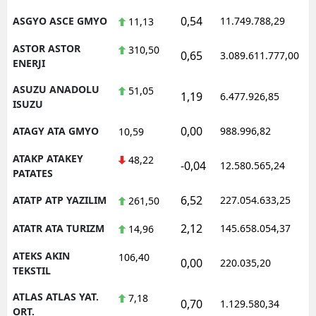
0,54
ASGYO ASCE GMYO
11.749.788,29
1
11,13
ASTOR ASTOR
310,50
0,65
3.089.611.777,00
1
ENERJI
ASUZU ANADOLU
51,05
1,19
6.477.926,85
1
ISUZU
0,00
ATAGY ATA GMYO
988.996,82
1
10,59
ATAKP ATAKEY
48,22
-0,04
12.580.565,24
1
PATATES
6,52
ATATP ATP YAZILIM
227.054.633,25
1
261,50
2,12
ATATR ATA TURIZM
145.658.054,37
1
14,96
ATEKS AKIN
106,40
0,00
220.035,20
1
TEKSTIL
ATLAS ATLAS YAT.
7,18
0,70
1.129.580,34
1
ORT.