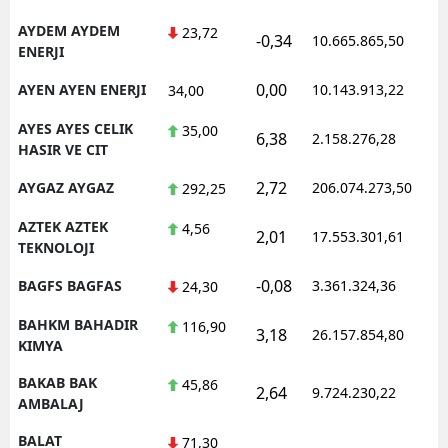
AYDEM AYDEM
23,72
-0,34
10.665.865,50
1
ENERJI
0,00
AYEN AYEN ENERJI
10.143.913,22
1
34,00
AYES AYES CELIK
35,00
6,38
2.158.276,28
1
HASIR VE CIT
2,72
AYGAZ AYGAZ
206.074.273,50
1
292,25
AZTEK AZTEK
4,56
2,01
17.553.301,61
1
TEKNOLOJI
-0,08
BAGFS BAGFAS
3.361.324,36
1
24,30
BAHKM BAHADIR
116,90
3,18
26.157.854,80
1
KIMYA
BAKAB BAK
45,86
2,64
9.724.230,22
1
AMBALAJ
BALAT
71,30