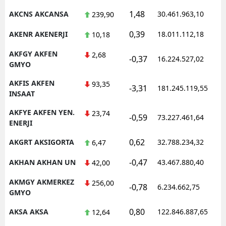
1,48
AKCNS AKCANSA
30.461.963,10
1
239,90
Malatya
0,39
AKENR AKENERJI
18.011.112,18
1
10,18
Manisa
AKFGY AKFEN
2,68
Kahramanmaraş
-0,37
16.224.527,02
1
GMYO
Mardin
AKFIS AKFEN
93,35
-3,31
181.245.119,55
1
INSAAT
Muğla
AKFYE AKFEN YEN.
23,74
-0,59
73.227.461,64
1
Muş
ENERJI
Nevşehir
0,62
AKGRT AKSIGORTA
32.788.234,32
1
6,47
Niğde
-0,47
AKHAN AKHAN UN
43.467.880,40
1
42,00
Ordu
AKMGY AKMERKEZ
256,00
-0,78
6.234.662,75
1
GMYO
Rize
0,80
AKSA AKSA
122.846.887,65
1
12,64
Sakarya