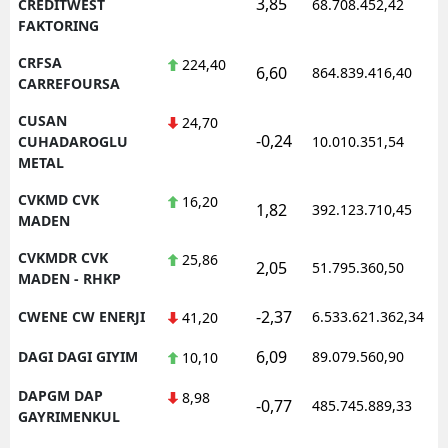
3,85
1
CREDITWEST
68.708.452,42
FAKTORING
CRFSA
224,40
6,60
864.839.416,40
1
CARREFOURSA
CUSAN
24,70
-0,24
1
CUHADAROGLU
10.010.351,54
METAL
CVKMD CVK
16,20
1,82
392.123.710,45
1
MADEN
CVKMDR CVK
25,86
2,05
51.795.360,50
1
MADEN - RHKP
-2,37
CWENE CW ENERJI
6.533.621.362,34
1
41,20
6,09
DAGI DAGI GIYIM
89.079.560,90
1
10,10
DAPGM DAP
8,98
-0,77
485.745.889,33
1
GAYRIMENKUL