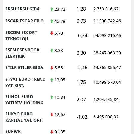
1,28
ERSU ERSU GIDA
2.753.816,62
1
23,72
0,93
ESCAR ESCAR FILO
11.390.742,46
1
45,78
ESCOM ESCORT
5,78
-0,34
94.993.216,46
1
TEKNOLOJI
ESEN ESENBOGA
3,38
0,30
38.247.963,39
1
ELEKTRIK
-2,46
ETILR ETILER GIDA
14.865.856,47
1
5,55
ETYAT EURO TREND
13,95
1,75
10.499.573,64
1
YAT. ORT.
EUHOL EURO
10,84
2,07
1.204.645,84
1
YATIRIM HOLDING
EUKYO EURO
12,67
-1,02
6.495.098,32
1
KAPITAL YAT. ORT.
EUPWR
91,35