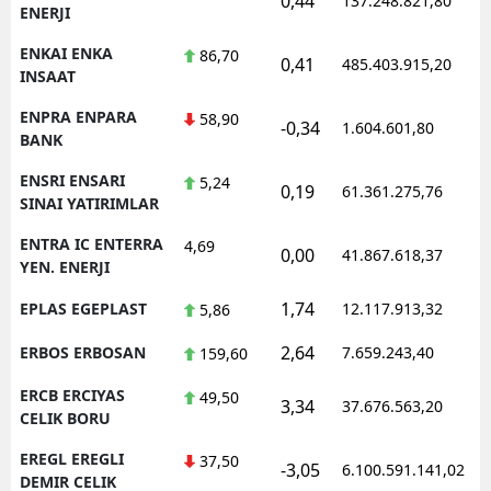
0,44
137.248.821,80
1
ENERJI
ENKAI ENKA
86,70
0,41
485.403.915,20
1
INSAAT
ENPRA ENPARA
58,90
-0,34
1.604.601,80
1
BANK
ENSRI ENSARI
5,24
0,19
61.361.275,76
1
SINAI YATIRIMLAR
ENTRA IC ENTERRA
4,69
0,00
41.867.618,37
1
YEN. ENERJI
1,74
EPLAS EGEPLAST
12.117.913,32
1
5,86
2,64
ERBOS ERBOSAN
7.659.243,40
1
159,60
ERCB ERCIYAS
49,50
3,34
37.676.563,20
1
CELIK BORU
EREGL EREGLI
37,50
-3,05
6.100.591.141,02
1
DEMIR CELIK