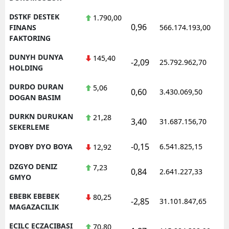
DSTKF DESTEK
1.790,00
0,96
1
FINANS
566.174.193,00
FAKTORING
DUNYH DUNYA
145,40
-2,09
25.792.962,70
1
HOLDING
DURDO DURAN
5,06
0,60
3.430.069,50
1
DOGAN BASIM
DURKN DURUKAN
21,28
3,40
31.687.156,70
1
SEKERLEME
-0,15
DYOBY DYO BOYA
6.541.825,15
1
12,92
DZGYO DENIZ
7,23
0,84
2.641.227,33
1
GMYO
EBEBK EBEBEK
80,25
-2,85
31.101.847,65
1
MAGAZACILIK
ECILC ECZACIBASI
70,80