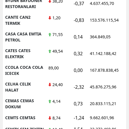
BYDNR BAYDONER
38,20
-0,37
4.637.455,70
1
RESTORANLARI
CANTE CAN2
1,20
-0,83
153.576.115,54
1
TERMIK
CASA CASA EMTIA
71,55
0,14
364.849,05
1
PETROL
CATES CATES
49,54
0,32
41.142.188,42
1
ELEKTRIK
CCOLA COCA COLA
89,00
0,00
167.878.838,45
1
ICECEK
CELHA CELIK
24,40
-2,32
45.876.275,96
1
HALAT
CEMAS CEMAS
4,14
0,73
20.833.115,21
1
DOKUM
-1,24
CEMTS CEMTAS
9.662.601,96
1
8,74