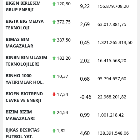
BIGEN BIRLESIM
120,80
9,22
156.879.708,20
1
GRUP ENERJI
BIGTK BIG MEDYA
372,75
2,69
63.017.881,75
1
TEKNOLOJI
BIMAS BIM
387,50
0,45
1.321.265.313,50
1
MAGAZALAR
BINBN BIN ULASIM
182,20
2,02
16.415.568,20
1
TEKNOLOJILERI
BINHO 1000
10,37
0,68
95.794.657,60
1
YATIRIMLAR HOL.
BIOEN BIOTREND
17,34
-0,46
22.968.201,82
1
CEVRE VE ENERJI
BIZIM BIZIM
24,54
0,99
1.001.218,42
1
MAGAZALARI
BJKAS BESIKTAS
1,82
4,60
138.391.548,06
1
FUTBOL YAT.