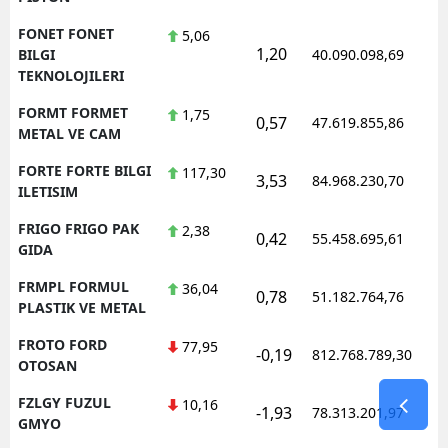
FONET FONET
5,06
1,20
1
BILGI
40.090.098,69
TEKNOLOJILERI
FORMT FORMET
1,75
0,57
47.619.855,86
1
METAL VE CAM
FORTE FORTE BILGI
117,30
3,53
84.968.230,70
1
ILETISIM
FRIGO FRIGO PAK
2,38
0,42
55.458.695,61
1
GIDA
FRMPL FORMUL
36,04
0,78
51.182.764,76
1
PLASTIK VE METAL
FROTO FORD
77,95
-0,19
812.768.789,30
1
OTOSAN
FZLGY FUZUL
10,16
-1,93
78.313.201,97
1
GMYO