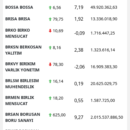
7,19
BOSSA BOSSA
49.920.362,63
1
6,56
1,92
BRISA BRISA
13.336.018,90
1
79,75
BRKO BIRKO
10,69
-0,09
1.716.447,25
1
MENSUCAT
BRKSN BERKOSAN
8,16
2,38
1.323.616,14
1
YALITIM
BRKVY BIRIKIM
78,30
-2,06
16.909.383,30
1
VARLIK YONETIM
BRLSM BIRLESIM
16,14
0,19
20.625.029,75
1
MUHENDISLIK
BRMEN BIRLIK
18,20
0,55
1.587.725,00
1
MENSUCAT
BRSAN BORUSAN
625,00
9,27
2.015.537.886,50
1
BORU SANAYI