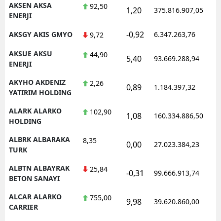
AKSEN AKSA
92,50
1,20
375.816.907,05
1
ENERJI
Samsun
-0,92
AKSGY AKIS GMYO
6.347.263,76
1
9,72
Siirt
AKSUE AKSU
44,90
Sinop
5,40
93.669.288,94
1
ENERJI
Sivas
AKYHO AKDENIZ
2,26
0,89
1.184.397,32
1
YATIRIM HOLDING
Tekirdağ
ALARK ALARKO
102,90
1,08
160.334.886,50
1
Tokat
HOLDING
Trabzon
ALBRK ALBARAKA
8,35
0,00
27.023.384,23
1
TURK
Tunceli
ALBTN ALBAYRAK
25,84
-0,31
99.666.913,74
1
BETON SANAYI
Şanlıurfa
ALCAR ALARKO
755,00
Uşak
9,98
39.620.860,00
1
CARRIER
Van