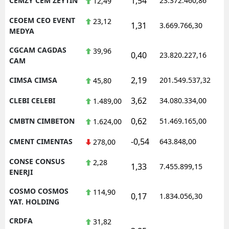
1,54
CEMZY CEM ZEYTIN
23.372.460,86
1
12,49
CEOEM CEO EVENT
23,12
1,31
3.669.766,30
1
MEDYA
CGCAM CAGDAS
39,96
0,40
23.820.227,16
1
CAM
2,19
CIMSA CIMSA
201.549.537,32
1
45,80
3,62
CLEBI CELEBI
34.080.334,00
1
1.489,00
0,62
CMBTN CIMBETON
51.469.165,00
1
1.624,00
-0,54
CMENT CIMENTAS
643.848,00
1
278,00
CONSE CONSUS
2,28
1,33
7.455.899,15
1
ENERJI
COSMO COSMOS
114,90
0,17
1.834.056,30
1
YAT. HOLDING
CRDFA
31,82