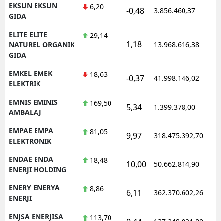
EKSUN EKSUN
6,20
-0,48
3.856.460,37
1
GIDA
ELITE ELITE
29,14
1,18
1
NATUREL ORGANIK
13.968.616,38
GIDA
EMKEL EMEK
18,63
-0,37
41.998.146,02
1
ELEKTRIK
EMNIS EMINIS
169,50
5,34
1.399.378,00
1
AMBALAJ
EMPAE EMPA
81,05
9,97
318.475.392,70
1
ELEKTRONIK
ENDAE ENDA
18,48
10,00
50.662.814,90
1
ENERJI HOLDING
ENERY ENERYA
8,86
6,11
362.370.602,26
1
ENERJI
ENJSA ENERJISA
113,70