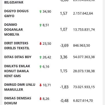
BILGISAYAR
DGGYO DOGUS
34,90
1,57
2.157.642,64
1
GMYO
DGNMO
8,51
1,07
1
DOGANLAR
13.753.831,74
MOBILYA
DIRIT DIRITEKS
23,50
-3,69
846.963,50
1
DIRILIS TEKSTIL
3,36
DITAS DITAS BDY
54.077.363,38
1
26,42
DMLKTG EMLAK
6,16
1,15
1
KONUT DAMLA
28.073.138,38
KENT GMS
DMRGD DMR UNLU
10,71
-1,83
73.021.933,15
1
MAMULLER
DMSAS DEMISAS
8,26
-0,48
6.827.614,70
1
DOKUM