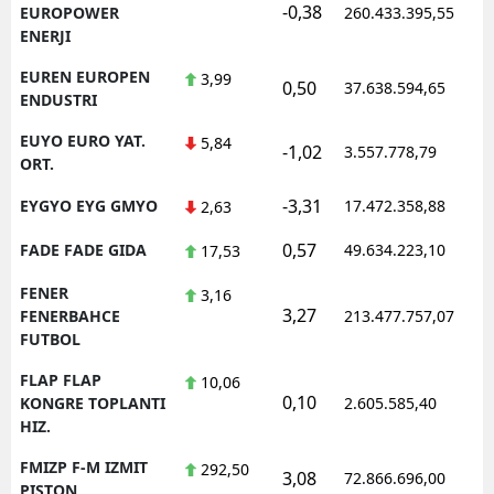
-0,38
1
EUROPOWER
260.433.395,55
ENERJI
EUREN EUROPEN
3,99
0,50
37.638.594,65
1
ENDUSTRI
EUYO EURO YAT.
5,84
-1,02
3.557.778,79
1
ORT.
-3,31
EYGYO EYG GMYO
17.472.358,88
1
2,63
0,57
FADE FADE GIDA
49.634.223,10
1
17,53
FENER
3,16
3,27
1
FENERBAHCE
213.477.757,07
FUTBOL
FLAP FLAP
10,06
0,10
1
KONGRE TOPLANTI
2.605.585,40
HIZ.
FMIZP F-M IZMIT
292,50
3,08
72.866.696,00
1
PISTON