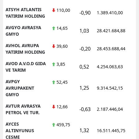
ATSYH ATLANTIS
110,00
-0,90
1.389.410,00
1
YATIRIM HOLDING
AVGYO AVRASYA
14,65
1,03
28.421.684,88
1
GMYO
AVHOL AVRUPA
39,60
-0,20
28.453.688,44
1
YATIRIM HOLDING
AVOD A.V.O.D GIDA
3,85
0,52
4.254.063,63
1
VE TARIM
AVPGY
52,45
1,25
1
AVRUPAKENT
9.314.542,15
GMYO
AVTUR AVRASYA
12,66
-0,63
2.187.446,04
1
PETROL VE TUR.
AYCES
459,75
1,32
1
ALTINYUNUS
16.511.445,75
CESME