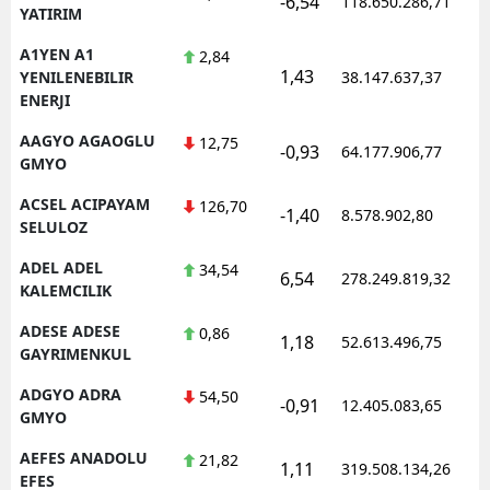
-6,54
118.650.286,71
1
YATIRIM
Edirne
A1YEN A1
2,84
Elazığ
1,43
1
YENILENEBILIR
38.147.637,37
ENERJI
Erzincan
AAGYO AGAOGLU
12,75
-0,93
64.177.906,77
1
Erzurum
GMYO
ACSEL ACIPAYAM
126,70
Eskişehir
-1,40
8.578.902,80
1
SELULOZ
Gaziantep
ADEL ADEL
34,54
6,54
278.249.819,32
1
KALEMCILIK
Giresun
ADESE ADESE
0,86
1,18
Gümüşhane
52.613.496,75
1
GAYRIMENKUL
Hakkari
ADGYO ADRA
54,50
-0,91
12.405.083,65
1
GMYO
Hatay
AEFES ANADOLU
21,82
1,11
319.508.134,26
1
Isparta
EFES