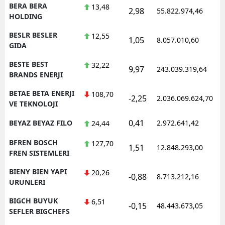
BERA BERA
13,48
2,98
55.822.974,46
1
HOLDING
BESLR BESLER
12,55
1,05
8.057.010,60
1
GIDA
BESTE BEST
32,22
9,97
243.039.319,64
1
BRANDS ENERJI
BETAE BETA ENERJI
108,70
-2,25
2.036.069.624,70
1
VE TEKNOLOJI
0,41
BEYAZ BEYAZ FILO
2.972.641,42
1
24,44
BFREN BOSCH
127,70
1,51
12.848.293,00
1
FREN SISTEMLERI
BIENY BIEN YAPI
20,26
-0,88
8.713.212,16
1
URUNLERI
BIGCH BUYUK
6,51
-0,15
48.443.673,05
1
SEFLER BIGCHEFS