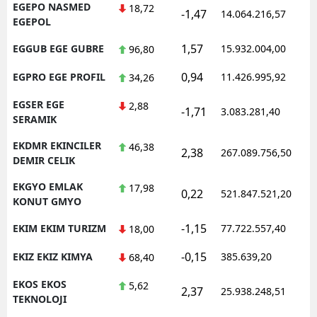
EGEPO NASMED
18,72
-1,47
14.064.216,57
1
EGEPOL
1,57
EGGUB EGE GUBRE
15.932.004,00
1
96,80
0,94
EGPRO EGE PROFIL
11.426.995,92
1
34,26
EGSER EGE
2,88
-1,71
3.083.281,40
1
SERAMIK
EKDMR EKINCILER
46,38
2,38
267.089.756,50
1
DEMIR CELIK
EKGYO EMLAK
17,98
0,22
521.847.521,20
1
KONUT GMYO
-1,15
EKIM EKIM TURIZM
77.722.557,40
1
18,00
-0,15
EKIZ EKIZ KIMYA
385.639,20
1
68,40
EKOS EKOS
5,62
2,37
25.938.248,51
1
TEKNOLOJI