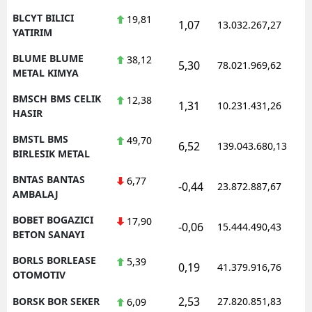
BLCYT BILICI
19,81
1,07
13.032.267,27
1
YATIRIM
BLUME BLUME
38,12
5,30
78.021.969,62
1
METAL KIMYA
BMSCH BMS CELIK
12,38
1,31
10.231.431,26
1
HASIR
BMSTL BMS
49,70
6,52
139.043.680,13
1
BIRLESIK METAL
BNTAS BANTAS
6,77
-0,44
23.872.887,67
1
AMBALAJ
BOBET BOGAZICI
17,90
-0,06
15.444.490,43
1
BETON SANAYI
BORLS BORLEASE
5,39
0,19
41.379.916,76
1
OTOMOTIV
2,53
BORSK BOR SEKER
27.820.851,83
1
6,09