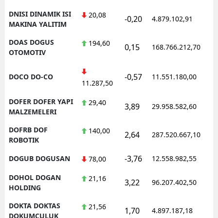
DNISI DINAMIK ISI
20,08
-0,20
4.879.102,91
1
MAKINA YALITIM
DOAS DOGUS
194,60
0,15
168.766.212,70
1
OTOMOTIV
-0,57
DOCO DO-CO
11.551.180,00
1
11.287,50
DOFER DOFER YAPI
29,40
3,89
29.958.582,60
1
MALZEMELERI
DOFRB DOF
140,00
2,64
287.520.667,10
1
ROBOTIK
-3,76
DOGUB DOGUSAN
12.558.982,55
1
78,00
DOHOL DOGAN
21,16
3,22
96.207.402,50
1
HOLDING
DOKTA DOKTAS
21,56
1,70
4.897.187,18
1
DOKUMCULUK