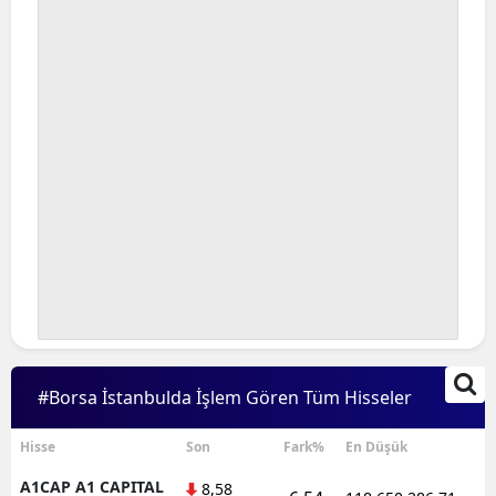
Bilecik
Bingöl
Bitlis
Bolu
Burdur
Bursa
Çanakkale
Çankırı
Çorum
#Borsa İstanbulda İşlem Gören Tüm Hisseler
Denizli
Hisse
Son
Fark%
En Düşük
Diyarbakır
A1CAP A1 CAPITAL
8,58