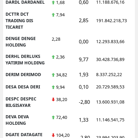
0,60
DARDL DARDANEL
11.188.676,16
1
1,68
DCTTR DCT
7,94
2,85
1
TRADING DIS
191.842.218,73
TICARET
DENGE DENGE
2,28
0,00
12.293.833,66
1
HOLDING
DERHL DERLUKS
2,36
9,77
30.428.736,89
1
YATIRIM HOLDING
1,93
DERIM DERIMOD
8.337.252,22
1
34,82
0,10
DESA DESA DERI
20.729.589,53
1
9,94
DESPC DESPEC
38,20
-2,80
13.600.931,08
1
BILGISAYAR
DEVA DEVA
72,40
1,33
11.146.541,75
1
HOLDING
DGATE DATAGATE
104,20
-2,80
23.994.203,90
1