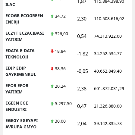
1,87
115.884.398,90
1
ILAC
ECOGR ECOGREEN
34,72
2,30
110.508.616,02
1
ENERJI
ECZYT ECZACIBASI
326,00
0,54
74.313.922,00
1
YATIRIM
EDATA E-DATA
18,84
-1,82
34.252.534,77
1
TEKNOLOJI
EDIP EDIP
38,36
-0,05
40.652.849,40
1
GAYRIMENKUL
EFOR EFOR
20,24
2,38
601.872.031,29
1
YATIRIM
EGEEN EGE
5.297,50
0,47
21.326.880,00
1
ENDUSTRI
EGEGY EGEYAPI
30,00
2,04
39.142.835,78
1
AVRUPA GMYO