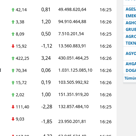
0,81
49.498.620,64
16:25
AGES
42,14
Samsun
EMEK
1,20
94.910.464,88
16:26
3,38
Siirt
AGH
GRU
0,50
7.510.201,54
16:25
8,09
Sinop
AGRO
TEKN
-1,12
13.560.883,91
16:26
15,92
Sivas
AGYO
3,24
430.051.464,25
16:26
422,25
Tekirdağ
AHGA
0,06
I
1.031.125.085,10
16:26
70,34
DOG
Tokat
Tümün
0,19
103.505.992,92
16:26
15,72
Trabzon
1,00
151.351.919,20
16:26
2,02
Tunceli
-2,28
132.857.484,10
16:25
111,40
Şanlıurfa
9,03
-1,85
23.950.201,81
16:26
Uşak
Van