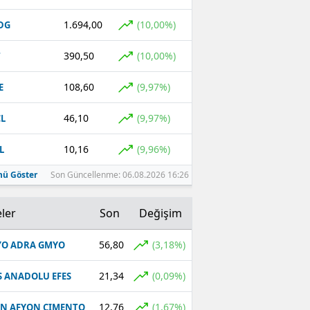
1.694,00
(10,00%)
DG
390,50
(10,00%)
T
108,60
(9,97%)
E
46,10
(9,97%)
L
10,16
(9,96%)
L
ü Göster
Son Güncellenme: 06.08.2026 16:26
ler
Son
Değişim
56,80
(3,18%)
O ADRA GMYO
21,34
(0,09%)
S ANADOLU EFES
12,76
(1,67%)
N AFYON CIMENTO