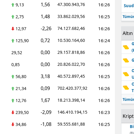
1,56
47.300.943,76
16:26
9,13
Suudi
Edirne
1,48
33.862.029,56
16:25
2,75
Tümün
Elazığ
-2,26
74.127.682,46
16:26
12,97
Erzincan
Altın
0,72
10.530.164,60
16:24
125,90
G
Erzurum
(
0,00
29.157.818,86
16:26
29,52
Eskişehir
G
0,00
20.826.022,70
16:26
0,85
Gaziantep
O
3,18
40.572.897,45
16:25
56,80
Giresun
O
0,09
702.420.377,92
16:26
21,34
T
Gümüşhane
1,67
Tümün
18.213.398,14
16:26
12,76
Hakkari
-2,09
146.410.194,15
16:23
239,50
Krip
Hatay
-1,08
59.555.681,88
16:25
34,86
Bi
Isparta
(TL