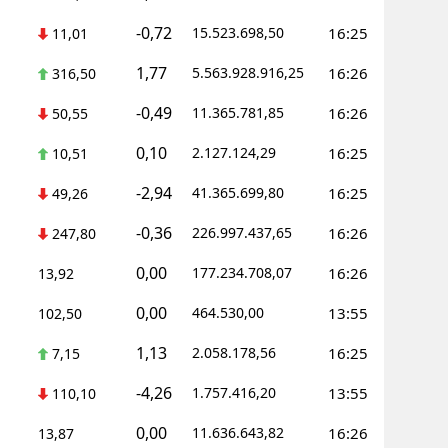
-0,72
15.523.698,50
16:25
11,01
Yalova
1,77
5.563.928.916,25
16:26
316,50
Karabük
-0,49
11.365.781,85
16:26
50,55
Kilis
0,10
2.127.124,29
16:25
10,51
Osmaniye
-2,94
41.365.699,80
16:25
49,26
Düzce
-0,36
226.997.437,65
16:26
247,80
0,00
177.234.708,07
16:26
13,92
0,00
464.530,00
13:55
102,50
1,13
2.058.178,56
16:25
7,15
-4,26
1.757.416,20
13:55
110,10
0,00
11.636.643,82
16:26
13,87