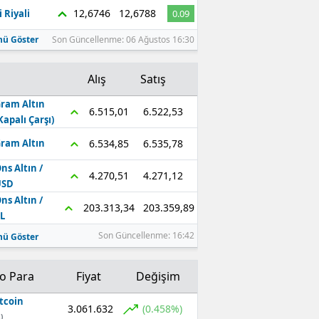
12,6746
12,6788
 Riyali
0.09
ü Göster
Son Güncellenme: 06 Ağustos 16:30
Alış
Satış
ram Altın
6.522,53
6.515,01
Kapalı Çarşı)
6.535,78
6.534,85
ram Altın
ns Altın /
4.271,12
4.270,51
USD
ns Altın /
203.359,89
203.313,34
L
Son Güncellenme: 16:42
ü Göster
to Para
Fiyat
Değişim
tcoin
3.061.632
(0.458%)
)