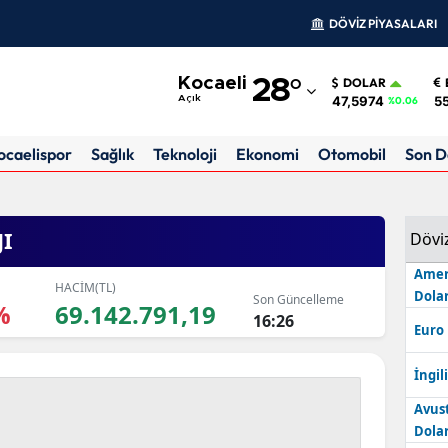
DÖVİZ PİYASALARI
Adana
Kocaeli
28
°
DOLAR
Adıyaman
47,5974
5
Açık
%0.06
Afyonkarahisar
ocaelispor
Sağlık
Teknoloji
Ekonomi
Otomobil
Son D
Ağrı
Amasya
JI
Dövi
Ankara
Amer
HACİM(TL)
Dolar
Son Güncelleme
Antalya
%
69.142.791,19
16:26
Euro
Artvin
İngili
Aydın
Avus
Balıkesir
Dolar