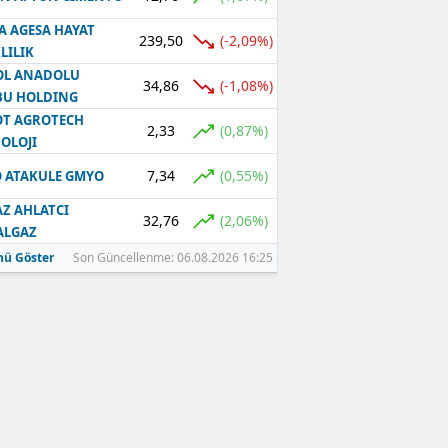
A AGESA HAYAT
239,50
(-2,09%)
LILIK
OL ANADOLU
34,86
(-1,08%)
BU HOLDING
T AGROTECH
2,33
(0,87%)
OLOJI
7,34
(0,55%)
 ATAKULE GMYO
Z AHLATCI
32,76
(2,06%)
ALGAZ
ü Göster
Son Güncellenme: 06.08.2026 16:25