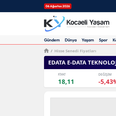
06 Ağustos 2026
Gündem
Dünya
Yaşam
Spor
K
/
Hisse Senedi Fiyatları
EDATA E-DATA TEKNOLO
FİYAT
DEĞİŞİM
18,11
-5,43