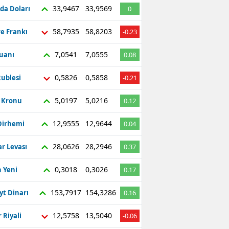
33,9467
33,9569
da Doları
0
58,7935
58,8203
re Frankı
-0.23
7,0541
7,0555
Yuanı
0.08
0,5826
0,5858
ublesi
-0.21
5,0197
5,0216
ç Kronu
0.12
12,9555
12,9644
Dirhemi
0.04
28,0626
28,2946
r Levası
0.37
0,3018
0,3026
 Yeni
0.17
153,7917
154,3286
yt Dinarı
0.16
12,5758
13,5040
 Riyali
-0.06