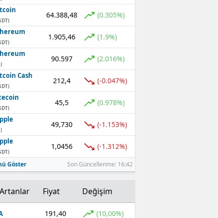
tcoin
64.388,48
(0.305%)
SDT)
thereum
1.905,46
(1.9%)
SDT)
thereum
90.597
(2.016%)
)
tcoin Cash
212,4
(-0.047%)
SDT)
tecoin
45,5
(0.978%)
SDT)
pple
49,730
(-1.153%)
)
pple
1,0456
(-1.312%)
SDT)
ü Göster
Son Güncellenme: 16:42
Artanlar
Fiyat
Değişim
191,40
(10,00%)
A