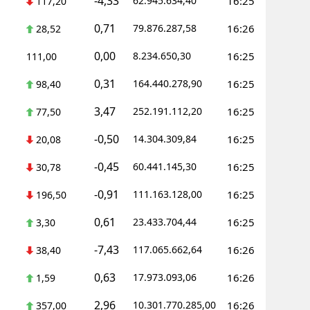
-4,33
62.945.634,40
16:25
117,20
Yozgat
0,71
79.876.287,58
16:26
28,52
Zonguldak
0,00
8.234.650,30
16:25
111,00
Aksaray
0,31
164.440.278,90
16:25
98,40
3,47
Bayburt
252.191.112,20
16:25
77,50
-0,50
14.304.309,84
16:25
Karaman
20,08
-0,45
60.441.145,30
16:25
30,78
Kırıkkale
-0,91
111.163.128,00
16:25
196,50
Batman
0,61
23.433.704,44
16:25
3,30
Şırnak
-7,43
117.065.662,64
16:26
38,40
Bartın
0,63
17.973.093,06
16:26
1,59
Ardahan
2,96
10.301.770.285,00
16:26
357,00
Iğdır