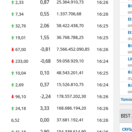
0,87
25.364.910,73
16:26
2,33
Bi
Mersin
(U
0,55
1.337.706,68
16:26
7,34
E
İstanbul
2,06
58.422.438,70
16:25
32,76
(U
İzmir
E
1,55
36.768.788,25
16:25
19,01
(TL
Kars
Bi
-0,81
7.566.452.090,85
16:26
67,00
(U
Kastamonu
Li
-0,68
59.058.929,10
16:24
233,00
(U
Kayseri
0,10
Ri
48.543.201,41
16:25
10,04
(TL
Kırklareli
0,37
15.526.810,75
16:24
2,69
Ri
(U
Kırşehir
-2,24
178.557.202,30
16:26
96,10
Tümün
Kocaeli
3,33
168.686.194,20
16:26
24,18
BIST 
Konya
0,00
37.681.192,41
16:26
6,52
Kütahya
CRFS
2,90
154.339.614,90
16:26
41,18