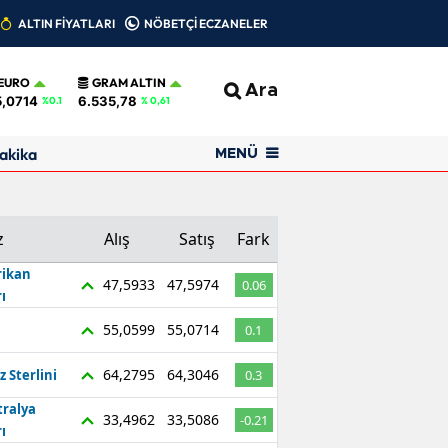
ALTIN FİYATLARI
NÖBETÇİ ECZANELER
EURO
GRAM ALTIN
Ara
5,0714
6.535,78
%0.1
% 0,61
akika
MENÜ
z
Alış
Satış
Fark
ikan
47,5933
47,5974
0.06
ı
55,0599
55,0714
0.1
64,2795
64,3046
z Sterlini
0.3
tralya
33,4962
33,5086
-0.21
ı