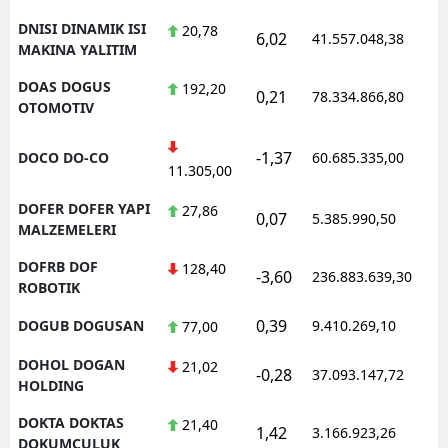
DNISI DINAMIK ISI
20,78
6,02
41.557.048,38
1
MAKINA YALITIM
DOAS DOGUS
192,20
0,21
78.334.866,80
1
OTOMOTIV
-1,37
DOCO DO-CO
60.685.335,00
1
11.305,00
DOFER DOFER YAPI
27,86
0,07
5.385.990,50
1
MALZEMELERI
DOFRB DOF
128,40
-3,60
236.883.639,30
1
ROBOTIK
0,39
DOGUB DOGUSAN
9.410.269,10
1
77,00
DOHOL DOGAN
21,02
-0,28
37.093.147,72
1
HOLDING
DOKTA DOKTAS
21,40
1,42
3.166.923,26
1
DOKUMCULUK