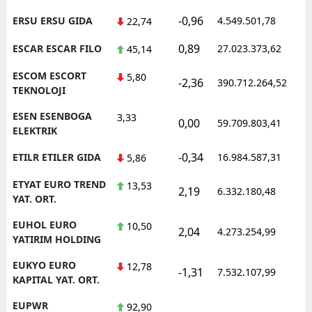
-0,96
ERSU ERSU GIDA
4.549.501,78
1
22,74
0,89
ESCAR ESCAR FILO
27.023.373,62
1
45,14
ESCOM ESCORT
5,80
-2,36
390.712.264,52
1
TEKNOLOJI
ESEN ESENBOGA
3,33
0,00
59.709.803,41
1
ELEKTRIK
-0,34
ETILR ETILER GIDA
16.984.587,31
1
5,86
ETYAT EURO TREND
13,53
2,19
6.332.180,48
1
YAT. ORT.
EUHOL EURO
10,50
2,04
4.273.254,99
1
YATIRIM HOLDING
EUKYO EURO
12,78
-1,31
7.532.107,99
1
KAPITAL YAT. ORT.
EUPWR
92,90