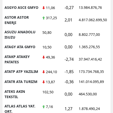
-0,27
ASGYO ASCE GMYO
13.984.876,76
1
11,06
ASTOR ASTOR
317,25
2,01
4.817.062.699,50
1
ENERJI
ASUZU ANADOLU
50,80
0,00
8.802.777,00
1
ISUZU
0,00
ATAGY ATA GMYO
1.365.276,55
1
10,50
ATAKP ATAKEY
49,36
-2,74
37.947.416,42
1
PATATES
-1,85
ATATP ATP YAZILIM
173.734.768,35
1
244,10
-0,36
ATATR ATA TURIZM
141.014.095,89
1
13,87
ATEKS AKIN
102,50
0,00
464.530,00
1
TEKSTIL
ATLAS ATLAS YAT.
7,16
1,27
1.878.490,24
1
ORT.