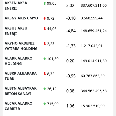
AKSEN AKSA
99,05
3,02
337.607.311,00
1
ENERJI
Samsun
-0,10
AKSGY AKIS GMYO
3.560.599,44
1
9,72
Siirt
AKSUE AKSU
44,06
Sinop
-4,84
148.659.461,24
1
ENERJI
Sivas
AKYHO AKDENIZ
2,23
-1,33
1.217.042,01
1
YATIRIM HOLDING
Tekirdağ
ALARK ALARKO
101,30
0,20
149.014.911,30
1
Tokat
HOLDING
Trabzon
ALBRK ALBARAKA
8,32
-0,95
60.763.863,30
1
TURK
Tunceli
ALBTN ALBAYRAK
26,12
0,38
344.562.496,58
1
BETON SANAYI
Şanlıurfa
ALCAR ALARKO
715,00
Uşak
1,06
15.902.510,00
1
CARRIER
Van