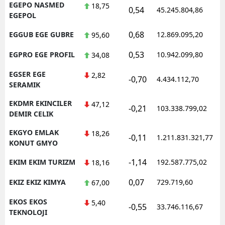
EGEPO NASMED
18,75
0,54
45.245.804,86
1
EGEPOL
0,68
EGGUB EGE GUBRE
12.869.095,20
1
95,60
0,53
EGPRO EGE PROFIL
10.942.099,80
1
34,08
EGSER EGE
2,82
-0,70
4.434.112,70
1
SERAMIK
EKDMR EKINCILER
47,12
-0,21
103.338.799,02
1
DEMIR CELIK
EKGYO EMLAK
18,26
-0,11
1.211.831.321,77
1
KONUT GMYO
-1,14
EKIM EKIM TURIZM
192.587.775,02
1
18,16
0,07
EKIZ EKIZ KIMYA
729.719,60
1
67,00
EKOS EKOS
5,40
-0,55
33.746.116,67
1
TEKNOLOJI