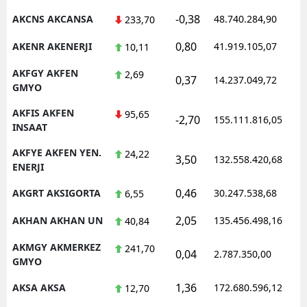
-0,38
AKCNS AKCANSA
48.740.284,90
1
233,70
Malatya
0,80
AKENR AKENERJI
41.919.105,07
1
10,11
Manisa
AKFGY AKFEN
2,69
Kahramanmaraş
0,37
14.237.049,72
1
GMYO
Mardin
AKFIS AKFEN
95,65
-2,70
155.111.816,05
1
INSAAT
Muğla
AKFYE AKFEN YEN.
24,22
3,50
132.558.420,68
1
Muş
ENERJI
Nevşehir
0,46
AKGRT AKSIGORTA
30.247.538,68
1
6,55
Niğde
2,05
AKHAN AKHAN UN
135.456.498,16
1
40,84
Ordu
AKMGY AKMERKEZ
241,70
0,04
2.787.350,00
1
GMYO
Rize
1,36
AKSA AKSA
172.680.596,12
1
12,70
Sakarya