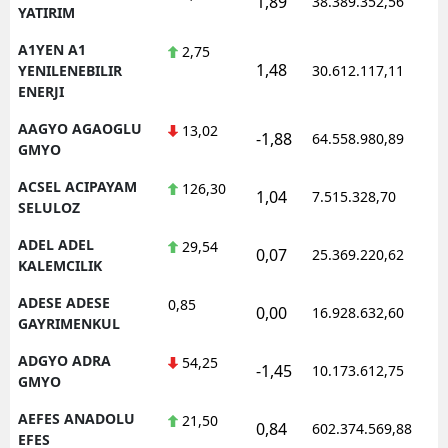
1,89
38.389.352,56
1
YATIRIM
Edirne
A1YEN A1
2,75
Elazığ
1,48
1
YENILENEBILIR
30.612.117,11
ENERJI
Erzincan
AAGYO AGAOGLU
13,02
-1,88
64.558.980,89
1
Erzurum
GMYO
ACSEL ACIPAYAM
126,30
Eskişehir
1,04
7.515.328,70
1
SELULOZ
Gaziantep
ADEL ADEL
29,54
0,07
25.369.220,62
1
KALEMCILIK
Giresun
ADESE ADESE
0,85
0,00
Gümüşhane
16.928.632,60
1
GAYRIMENKUL
Hakkari
ADGYO ADRA
54,25
-1,45
10.173.612,75
1
GMYO
Hatay
AEFES ANADOLU
21,50
0,84
602.374.569,88
1
Isparta
EFES