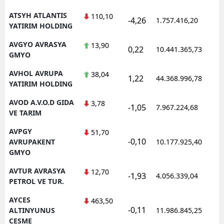
ATSYH ATLANTIS
110,10
-4,26
1.757.416,20
1
YATIRIM HOLDING
AVGYO AVRASYA
13,90
0,22
10.441.365,73
1
GMYO
AVHOL AVRUPA
38,04
1,22
44.368.996,78
1
YATIRIM HOLDING
AVOD A.V.O.D GIDA
3,78
-1,05
7.967.224,68
1
VE TARIM
AVPGY
51,70
-0,10
1
AVRUPAKENT
10.177.925,40
GMYO
AVTUR AVRASYA
12,70
-1,93
4.056.339,04
1
PETROL VE TUR.
AYCES
463,50
-0,11
1
ALTINYUNUS
11.986.845,25
CESME