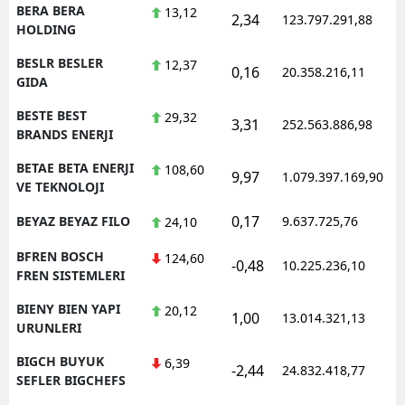
BERA BERA
13,12
2,34
123.797.291,88
1
HOLDING
BESLR BESLER
12,37
0,16
20.358.216,11
1
GIDA
BESTE BEST
29,32
3,31
252.563.886,98
1
BRANDS ENERJI
BETAE BETA ENERJI
108,60
9,97
1.079.397.169,90
1
VE TEKNOLOJI
0,17
BEYAZ BEYAZ FILO
9.637.725,76
1
24,10
BFREN BOSCH
124,60
-0,48
10.225.236,10
1
FREN SISTEMLERI
BIENY BIEN YAPI
20,12
1,00
13.014.321,13
1
URUNLERI
BIGCH BUYUK
6,39
-2,44
24.832.418,77
1
SEFLER BIGCHEFS