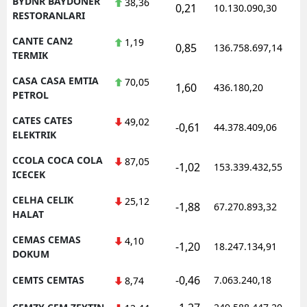
BYDNR BAYDONER
38,36
0,21
10.130.090,30
1
RESTORANLARI
CANTE CAN2
1,19
0,85
136.758.697,14
1
TERMIK
CASA CASA EMTIA
70,05
1,60
436.180,20
1
PETROL
CATES CATES
49,02
-0,61
44.378.409,06
1
ELEKTRIK
CCOLA COCA COLA
87,05
-1,02
153.339.432,55
1
ICECEK
CELHA CELIK
25,12
-1,88
67.270.893,32
1
HALAT
CEMAS CEMAS
4,10
-1,20
18.247.134,91
1
DOKUM
-0,46
CEMTS CEMTAS
7.063.240,18
1
8,74