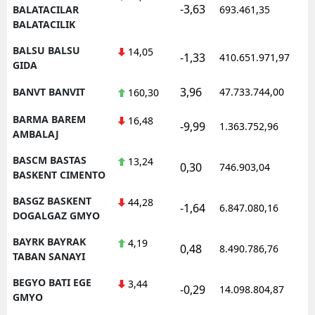
-3,63
1
BALATACILAR
693.461,35
BALATACILIK
BALSU BALSU
14,05
-1,33
410.651.971,97
1
GIDA
3,96
BANVT BANVIT
47.733.744,00
1
160,30
BARMA BAREM
16,48
-9,99
1.363.752,96
1
AMBALAJ
BASCM BASTAS
13,24
0,30
746.903,04
1
BASKENT CIMENTO
BASGZ BASKENT
44,28
-1,64
6.847.080,16
1
DOGALGAZ GMYO
BAYRK BAYRAK
4,19
0,48
8.490.786,76
1
TABAN SANAYI
BEGYO BATI EGE
3,44
-0,29
14.098.804,87
1
GMYO