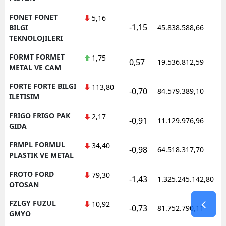
FONET FONET
5,16
-1,15
1
BILGI
45.838.588,66
TEKNOLOJILERI
FORMT FORMET
1,75
0,57
19.536.812,59
1
METAL VE CAM
FORTE FORTE BILGI
113,80
-0,70
84.579.389,10
1
ILETISIM
FRIGO FRIGO PAK
2,17
-0,91
11.129.976,96
1
GIDA
FRMPL FORMUL
34,40
-0,98
64.518.317,70
1
PLASTIK VE METAL
FROTO FORD
79,30
-1,43
1.325.245.142,80
1
OTOSAN
FZLGY FUZUL
10,92
-0,73
81.752.790,11
1
GMYO