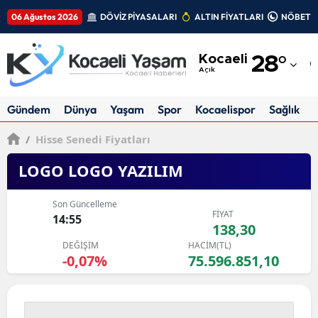
06 Ağustos 2026
DÖVİZ PİYASALARI
ALTIN FİYATLARI
NÖBETÇİ
Adana
Kocaeli
28
°
Adıyaman
Açık
Afyonkarahisar
Gündem
Dünya
Yaşam
Spor
Kocaelispor
Sağlık
Ağrı
/
Hisse Senedi Fiyatları
Amasya
LOGO LOGO YAZILIM
Ankara
Son Güncelleme
FİYAT
Antalya
14:55
138,30
DEĞİŞİM
HACİM(TL)
Artvin
-0,07%
75.596.851,10
Aydın
Balıkesir