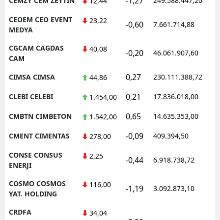
-1,27
CEMZY CEM ZEYTIN
249.588.447,20
1
12,44
CEOEM CEO EVENT
23,22
-0,60
7.661.714,88
1
MEDYA
CGCAM CAGDAS
40,08
-0,20
46.061.907,60
1
CAM
0,27
CIMSA CIMSA
230.111.388,72
1
44,86
0,21
CLEBI CELEBI
17.836.018,00
1
1.454,00
0,65
CMBTN CIMBETON
14.635.353,00
1
1.542,00
-0,09
CMENT CIMENTAS
409.394,50
1
278,00
CONSE CONSUS
2,25
-0,44
6.918.738,72
1
ENERJI
COSMO COSMOS
116,00
-1,19
3.092.873,10
1
YAT. HOLDING
CRDFA
34,04