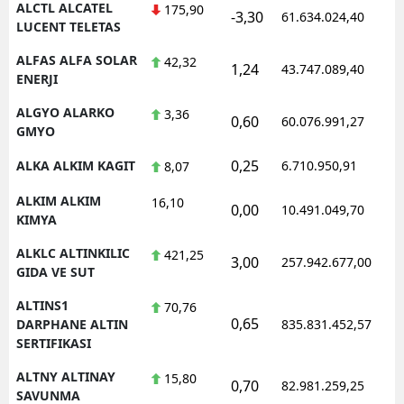
ALCTL ALCATEL
175,90
-3,30
61.634.024,40
1
LUCENT TELETAS
Yozgat
ALFAS ALFA SOLAR
42,32
1,24
43.747.089,40
1
Zonguldak
ENERJI
Aksaray
ALGYO ALARKO
3,36
0,60
60.076.991,27
1
GMYO
Bayburt
0,25
ALKA ALKIM KAGIT
6.710.950,91
1
8,07
Karaman
ALKIM ALKIM
16,10
0,00
10.491.049,70
1
Kırıkkale
KIMYA
ALKLC ALTINKILIC
421,25
Batman
3,00
257.942.677,00
1
GIDA VE SUT
Şırnak
ALTINS1
70,76
0,65
1
DARPHANE ALTIN
835.831.452,57
Bartın
SERTIFIKASI
Ardahan
ALTNY ALTINAY
15,80
0,70
82.981.259,25
1
SAVUNMA
Iğdır