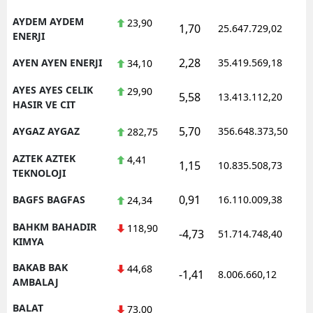
AYDEM AYDEM
23,90
1,70
25.647.729,02
1
ENERJI
2,28
AYEN AYEN ENERJI
35.419.569,18
1
34,10
AYES AYES CELIK
29,90
5,58
13.413.112,20
1
HASIR VE CIT
5,70
AYGAZ AYGAZ
356.648.373,50
1
282,75
AZTEK AZTEK
4,41
1,15
10.835.508,73
1
TEKNOLOJI
0,91
BAGFS BAGFAS
16.110.009,38
1
24,34
BAHKM BAHADIR
118,90
-4,73
51.714.748,40
1
KIMYA
BAKAB BAK
44,68
-1,41
8.006.660,12
1
AMBALAJ
BALAT
73,00