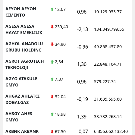
Mersin
AFYON AFYON
12,67
0,96
10.129.933,77
1
CIMENTO
İstanbul
AGESA AGESA
239,40
-2,13
134.349.799,55
1
HAYAT EMEKLILIK
İzmir
AGHOL ANADOLU
34,90
Kars
-0,96
49.868.437,80
1
GRUBU HOLDING
Kastamonu
AGROT AGROTECH
2,34
1,30
22.848.164,71
1
TEKNOLOJI
Kayseri
AGYO ATAKULE
7,37
0,96
579.227,74
1
Kırklareli
GMYO
Kırşehir
AHGAZ AHLATCI
32,04
-0,19
31.635.595,60
1
DOGALGAZ
Kocaeli
AHSGY AHES
18,98
1,39
33.732.268,14
1
Konya
GMYO
-0,07
AKBNK AKBANK
6.356.662.132,40
1
67,50
Kütahya