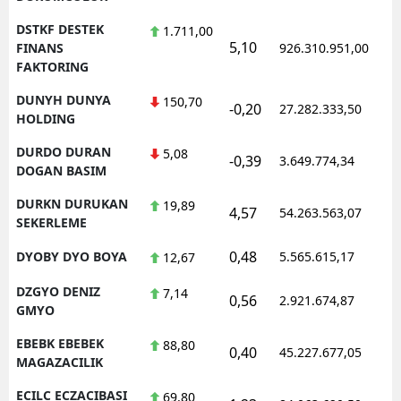
DSTKF DESTEK
1.711,00
5,10
1
FINANS
926.310.951,00
FAKTORING
DUNYH DUNYA
150,70
-0,20
27.282.333,50
1
HOLDING
DURDO DURAN
5,08
-0,39
3.649.774,34
1
DOGAN BASIM
DURKN DURUKAN
19,89
4,57
54.263.563,07
1
SEKERLEME
0,48
DYOBY DYO BOYA
5.565.615,17
1
12,67
DZGYO DENIZ
7,14
0,56
2.921.674,87
1
GMYO
EBEBK EBEBEK
88,80
0,40
45.227.677,05
1
MAGAZACILIK
ECILC ECZACIBASI
69,80