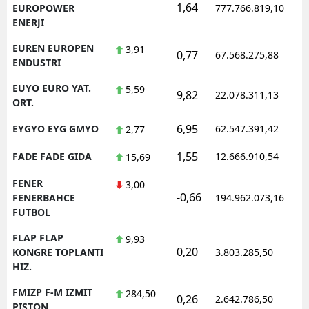
1,64
1
EUROPOWER
777.766.819,10
ENERJI
EUREN EUROPEN
3,91
0,77
67.568.275,88
1
ENDUSTRI
EUYO EURO YAT.
5,59
9,82
22.078.311,13
1
ORT.
6,95
EYGYO EYG GMYO
62.547.391,42
1
2,77
1,55
FADE FADE GIDA
12.666.910,54
1
15,69
FENER
3,00
-0,66
1
FENERBAHCE
194.962.073,16
FUTBOL
FLAP FLAP
9,93
0,20
1
KONGRE TOPLANTI
3.803.285,50
HIZ.
FMIZP F-M IZMIT
284,50
0,26
2.642.786,50
1
PISTON