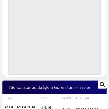
Bilecik
Bingöl
Bitlis
Bolu
Burdur
Bursa
Çanakkale
Çankırı
Çorum
#Borsa İstanbulda İşlem Gören Tüm Hisseler
Denizli
Hisse
Son
Fark%
En Düşük
Diyarbakır
A1CAP A1 CAPITAL
9,16