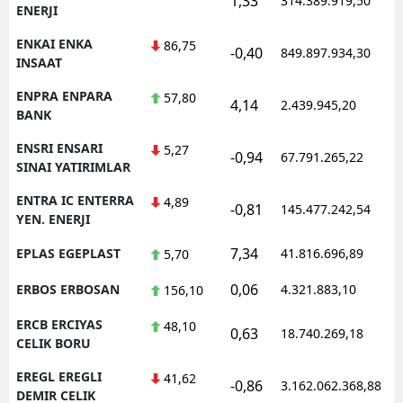
1,33
314.389.919,50
1
ENERJI
ENKAI ENKA
86,75
-0,40
849.897.934,30
1
INSAAT
ENPRA ENPARA
57,80
4,14
2.439.945,20
1
BANK
ENSRI ENSARI
5,27
-0,94
67.791.265,22
1
SINAI YATIRIMLAR
ENTRA IC ENTERRA
4,89
-0,81
145.477.242,54
1
YEN. ENERJI
7,34
EPLAS EGEPLAST
41.816.696,89
1
5,70
0,06
ERBOS ERBOSAN
4.321.883,10
1
156,10
ERCB ERCIYAS
48,10
0,63
18.740.269,18
1
CELIK BORU
EREGL EREGLI
41,62
-0,86
3.162.062.368,88
1
DEMIR CELIK