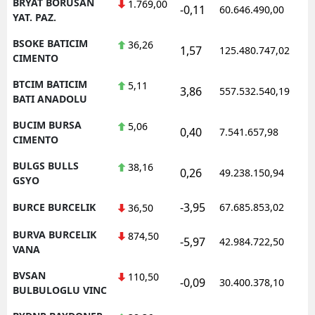
BRYAT BORUSAN
1.769,00
-0,11
60.646.490,00
1
YAT. PAZ.
BSOKE BATICIM
36,26
1,57
125.480.747,02
1
CIMENTO
BTCIM BATICIM
5,11
3,86
557.532.540,19
1
BATI ANADOLU
BUCIM BURSA
5,06
0,40
7.541.657,98
1
CIMENTO
BULGS BULLS
38,16
0,26
49.238.150,94
1
GSYO
-3,95
BURCE BURCELIK
67.685.853,02
1
36,50
BURVA BURCELIK
874,50
-5,97
42.984.722,50
1
VANA
BVSAN
110,50
-0,09
30.400.378,10
1
BULBULOGLU VINC