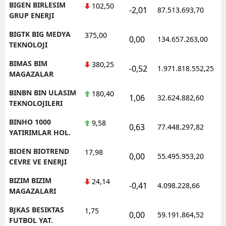
BIGEN BIRLESIM
102,50
-2,01
87.513.693,70
1
GRUP ENERJI
BIGTK BIG MEDYA
375,00
0,00
134.657.263,00
1
TEKNOLOJI
BIMAS BIM
380,25
-0,52
1.971.818.552,25
1
MAGAZALAR
BINBN BIN ULASIM
180,40
1,06
32.624.882,60
1
TEKNOLOJILERI
BINHO 1000
9,58
0,63
77.448.297,82
1
YATIRIMLAR HOL.
BIOEN BIOTREND
17,98
0,00
55.495.953,20
1
CEVRE VE ENERJI
BIZIM BIZIM
24,14
-0,41
4.098.228,66
1
MAGAZALARI
BJKAS BESIKTAS
1,75
0,00
59.191.864,52
1
FUTBOL YAT.