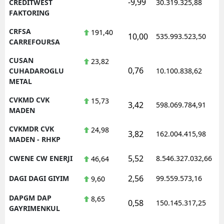
-9,99
1
CREDITWEST
30.319.325,88
FAKTORING
CRFSA
191,40
10,00
535.993.523,50
1
CARREFOURSA
CUSAN
23,82
0,76
1
CUHADAROGLU
10.100.838,62
METAL
CVKMD CVK
15,73
3,42
598.069.784,91
1
MADEN
CVKMDR CVK
24,98
3,82
162.004.415,98
1
MADEN - RHKP
5,52
CWENE CW ENERJI
8.546.327.032,66
1
46,64
2,56
DAGI DAGI GIYIM
99.559.573,16
1
9,60
DAPGM DAP
8,65
0,58
150.145.317,25
1
GAYRIMENKUL