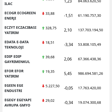
1,23
84.063.620,50
1
ILAC
ECOGR ECOGREEN
33,88
-1,51
61.190.757,30
1
ENERJI
ECZYT ECZACIBASI
328,75
2,10
137.703.194,50
1
YATIRIM
EDATA E-DATA
18,51
-3,34
53.808.105,49
1
TEKNOLOJI
EDIP EDIP
39,68
2,06
67.366.438,36
1
GAYRIMENKUL
EFOR EFOR
19,35
5,45
986.694.581,26
1
YATIRIM
EGEEN EGE
5.227,50
-0,05
17.763.420,00
1
ENDUSTRI
EGEGY EGEYAPI
29,02
-0,34
19.074.300,68
1
AVRUPA GMYO