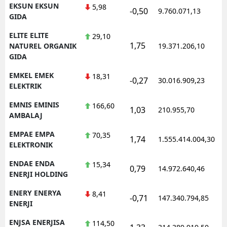
EKSUN EKSUN
5,98
-0,50
9.760.071,13
1
GIDA
ELITE ELITE
29,10
1,75
1
NATUREL ORGANIK
19.371.206,10
GIDA
EMKEL EMEK
18,31
-0,27
30.016.909,23
1
ELEKTRIK
EMNIS EMINIS
166,60
1,03
210.955,70
1
AMBALAJ
EMPAE EMPA
70,35
1,74
1.555.414.004,30
1
ELEKTRONIK
ENDAE ENDA
15,34
0,79
14.972.640,46
1
ENERJI HOLDING
ENERY ENERYA
8,41
-0,71
147.340.794,85
1
ENERJI
ENJSA ENERJISA
114,50