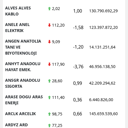
ALVES ALVES
2,02
1,00
130.790.692,29
1
Yalova
KABLO
Karabük
ANELE ANEL
112,20
-1,58
123.397.872,20
1
ELEKTRIK
Kilis
ANGEN ANATOLIA
9,09
-1,20
Osmaniye
1
TANI VE
14.131.251,64
BIYOTEKNOLOJI
Düzce
ANHYT ANADOLU
117,90
-3,76
46.956.138,50
1
HAYAT EMEK.
ANSGR ANADOLU
28,60
0,99
42.209.294,62
1
SIGORTA
ARASE DOGU ARAS
111,40
0,36
6.440.826,00
1
ENERJI
0,66
ARCLK ARCELIK
145.659.539,60
1
98,75
ARDYZ ARD
77,25