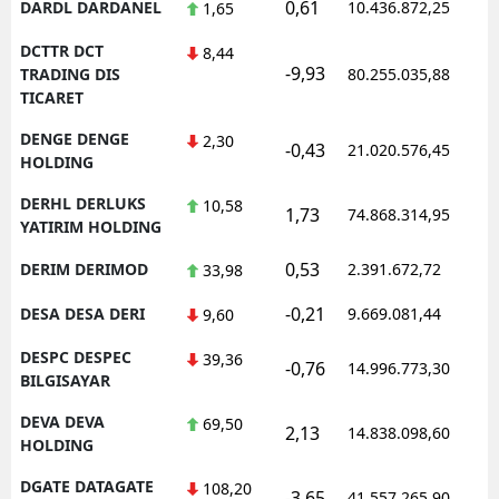
0,61
DARDL DARDANEL
10.436.872,25
1
1,65
DCTTR DCT
8,44
-9,93
1
TRADING DIS
80.255.035,88
TICARET
DENGE DENGE
2,30
-0,43
21.020.576,45
1
HOLDING
DERHL DERLUKS
10,58
1,73
74.868.314,95
1
YATIRIM HOLDING
0,53
DERIM DERIMOD
2.391.672,72
1
33,98
-0,21
DESA DESA DERI
9.669.081,44
1
9,60
DESPC DESPEC
39,36
-0,76
14.996.773,30
1
BILGISAYAR
DEVA DEVA
69,50
2,13
14.838.098,60
1
HOLDING
DGATE DATAGATE
108,20
-3,65
41.557.265,90
1