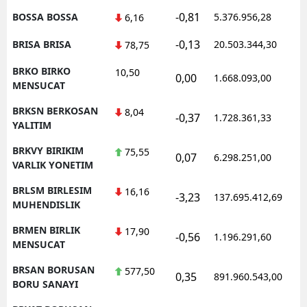
-0,81
BOSSA BOSSA
5.376.956,28
1
6,16
-0,13
BRISA BRISA
20.503.344,30
1
78,75
BRKO BIRKO
10,50
0,00
1.668.093,00
1
MENSUCAT
BRKSN BERKOSAN
8,04
-0,37
1.728.361,33
1
YALITIM
BRKVY BIRIKIM
75,55
0,07
6.298.251,00
1
VARLIK YONETIM
BRLSM BIRLESIM
16,16
-3,23
137.695.412,69
1
MUHENDISLIK
BRMEN BIRLIK
17,90
-0,56
1.196.291,60
1
MENSUCAT
BRSAN BORUSAN
577,50
0,35
891.960.543,00
1
BORU SANAYI