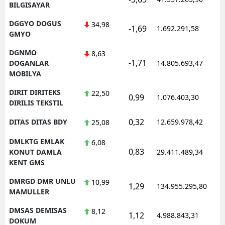
BILGISAYAR
DGGYO DOGUS
34,98
-1,69
1.692.291,58
1
GMYO
DGNMO
8,63
-1,71
1
DOGANLAR
14.805.693,47
MOBILYA
DIRIT DIRITEKS
22,50
0,99
1.076.403,30
1
DIRILIS TEKSTIL
0,32
DITAS DITAS BDY
12.659.978,42
1
25,08
DMLKTG EMLAK
6,08
0,83
1
KONUT DAMLA
29.411.489,34
KENT GMS
DMRGD DMR UNLU
10,99
1,29
134.955.295,80
1
MAMULLER
DMSAS DEMISAS
8,12
1,12
4.988.843,31
1
DOKUM