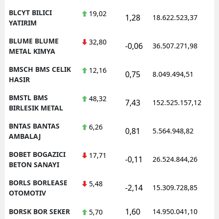
BLCYT BILICI
19,02
1,28
18.622.523,37
1
YATIRIM
BLUME BLUME
32,80
-0,06
36.507.271,98
1
METAL KIMYA
BMSCH BMS CELIK
12,16
0,75
8.049.494,51
1
HASIR
BMSTL BMS
48,32
7,43
152.525.157,12
1
BIRLESIK METAL
BNTAS BANTAS
6,26
0,81
5.564.948,82
1
AMBALAJ
BOBET BOGAZICI
17,71
-0,11
26.524.844,26
1
BETON SANAYI
BORLS BORLEASE
5,48
-2,14
15.309.728,85
1
OTOMOTIV
1,60
BORSK BOR SEKER
14.950.041,10
1
5,70