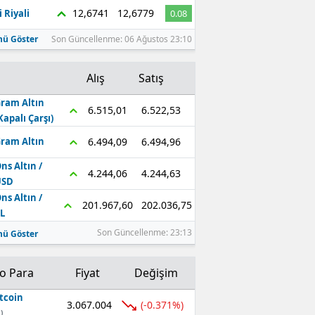
12,6741
12,6779
 Riyali
0.08
ü Göster
Son Güncellenme: 06 Ağustos 23:10
Alış
Satış
ram Altın
6.522,53
6.515,01
Kapalı Çarşı)
6.494,96
6.494,09
ram Altın
ns Altın /
4.244,63
4.244,06
USD
ns Altın /
202.036,75
201.967,60
L
Son Güncellenme: 23:13
ü Göster
to Para
Fiyat
Değişim
tcoin
3.067.004
(-0.371%)
)