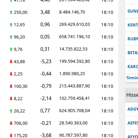
Malatya
GUN
3,48
8.484.146,70
18:10
250,00
Manisa
0,96
269.429.610,03
18:10
12,65
KEN
Kahramanmaraş
0,05
658.741.196,10
18:10
96,20
RUB
Mardin
0,31
14.735.822,53
18:10
9,76
BETA
Muğla
-5,23
199.594.592,80
18:10
43,88
KARC
Muş
-0,44
1.890.980,25
18:10
2,25
Tümün
Nevşehir
-0,79
215.443.887,90
18:10
100,30
Hisse
-2,14
Niğde
102.759.458,41
18:10
8,22
ADGY
0,77
624.905.708,04
18:10
Ordu
26,22
-0,21
28.540.363,00
18:10
706,00
AEFE
Rize
-3,68
90.787.597,80
18:10
175,20
Sakarya
AFYO