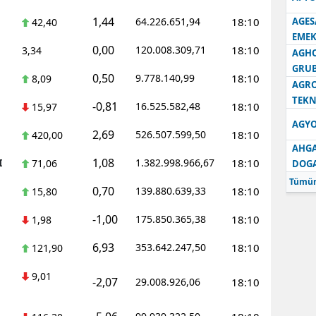
1,44
64.226.651,94
18:10
AGES
42,40
Samsun
EMEK
0,00
120.008.309,71
18:10
3,34
Siirt
AGH
GRU
0,50
9.778.140,99
18:10
8,09
Sinop
AGRO
TEKN
-0,81
16.525.582,48
18:10
15,97
Sivas
AGYO
2,69
526.507.599,50
18:10
420,00
Tekirdağ
AHGA
1,08
I
1.382.998.966,67
18:10
71,06
DOG
Tokat
Tümün
0,70
139.880.639,33
18:10
15,80
Trabzon
-1,00
175.850.365,38
18:10
1,98
Tunceli
6,93
353.642.247,50
18:10
121,90
Şanlıurfa
9,01
-2,07
29.008.926,06
18:10
Uşak
Van