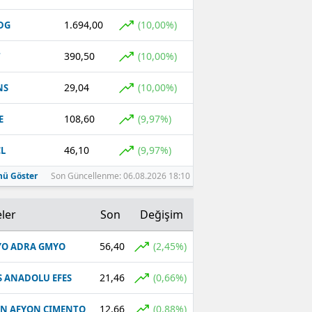
1.694,00
(10,00%)
DG
390,50
(10,00%)
T
29,04
(10,00%)
NS
108,60
(9,97%)
E
46,10
(9,97%)
L
ü Göster
Son Güncellenme: 06.08.2026 18:10
ler
Son
Değişim
56,40
(2,45%)
O ADRA GMYO
21,46
(0,66%)
S ANADOLU EFES
12,66
(0,88%)
N AFYON CIMENTO