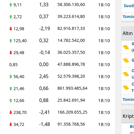
1,33
58.306.130,60
18:10
9,11
Suudi
Edirne
0,37
39.223.614,80
18:10
2,72
Tümün
Elazığ
-2,19
82.916.817,33
18:10
12,98
Erzincan
Altın
0,32
14.782.542,00
18:10
125,40
G
Erzurum
(
-0,14
36.025.357,50
18:10
29,48
Eskişehir
G
0,00
47.888.896,78
18:10
0,85
Gaziantep
O
2,45
52.579.398,20
18:10
56,40
Giresun
O
0,66
861.993.485,64
18:10
21,46
T
Gümüşhane
0,88
Tümün
25.842.691,94
18:10
12,66
Hakkari
-2,41
166.209.655,25
18:10
238,70
Krip
Hatay
-1,48
91.358.768,56
18:10
34,72
Bi
Isparta
(TL