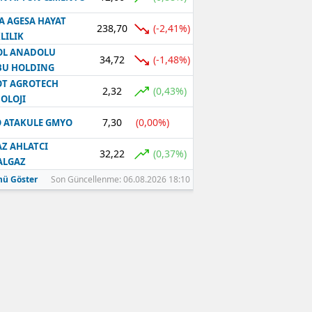
A AGESA HAYAT
238,70
(-2,41%)
LILIK
OL ANADOLU
34,72
(-1,48%)
BU HOLDING
T AGROTECH
2,32
(0,43%)
OLOJI
7,30
(0,00%)
 ATAKULE GMYO
Z AHLATCI
32,22
(0,37%)
ALGAZ
ü Göster
Son Güncellenme: 06.08.2026 18:10