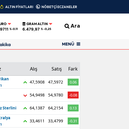
ALTIN FİYATLARI
NÖBETÇİ ECZANELER
URO
GRAM ALTIN
Ara
,9711
6.479,97
%-0.11
% -0,25
akika
MENÜ
z
Alış
Satış
Fark
ikan
47,5908
47,5972
0.06
ı
54,9498
54,9780
-0.08
64,1387
64,2154
z Sterlini
0.13
tralya
33,4611
33,4799
-0.31
ı