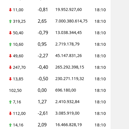
-0,81
19.952.927,60
18:10
11,00
Yalova
2,65
7.000.380.614,75
18:10
319,25
Karabük
-0,79
13.038.344,45
18:10
50,40
Kilis
0,95
2.719.178,79
18:10
10,60
Osmaniye
-2,27
45.147.831,26
18:10
49,60
Düzce
-0,40
265.292.398,15
18:10
247,70
-0,50
230.271.119,32
18:10
13,85
0,00
696.180,00
18:10
102,50
1,27
2.410.932,84
18:10
7,16
-2,61
3.085.919,00
18:10
112,00
2,09
16.466.828,19
18:10
14,16