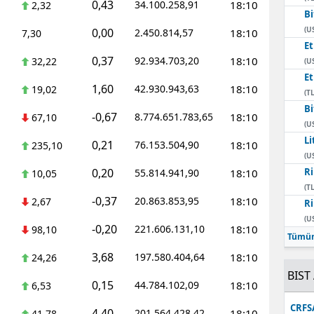
0,43
34.100.258,91
18:10
2,32
Bi
Mersin
(U
0,00
2.450.814,57
18:10
7,30
E
İstanbul
0,37
92.934.703,20
18:10
32,22
(U
İzmir
E
1,60
42.930.943,63
18:10
19,02
(TL
Kars
Bi
-0,67
8.774.651.783,65
18:10
67,10
(U
Kastamonu
Li
0,21
76.153.504,90
18:10
235,10
(U
Kayseri
0,20
Ri
55.814.941,90
18:10
10,05
(TL
Kırklareli
-0,37
20.863.853,95
18:10
2,67
Ri
(U
Kırşehir
-0,20
221.606.131,10
18:10
98,10
Tümün
Kocaeli
3,68
197.580.404,64
18:10
24,26
BIST 
Konya
0,15
44.784.102,09
18:10
6,53
Kütahya
CRFS
4,40
201.564.428,42
18:10
41,78