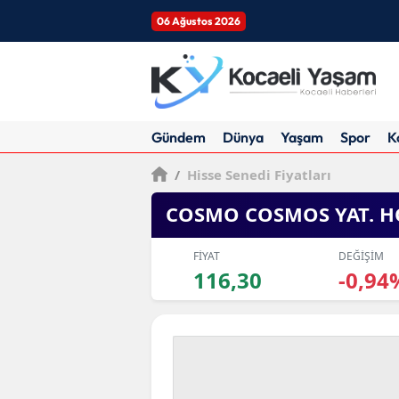
06 Ağustos 2026
Gündem
Dünya
Yaşam
Spor
K
/
Hisse Senedi Fiyatları
COSMO COSMOS YAT. 
FİYAT
DEĞİŞİM
116,30
-0,94