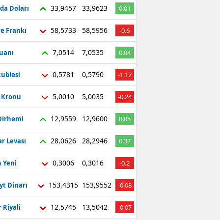
33,9457
33,9623
da Doları
0.01
58,5733
58,5956
re Frankı
-0.6
7,0514
7,0535
Yuanı
0.04
0,5781
0,5790
ublesi
-1.17
5,0010
5,0035
ç Kronu
-0.24
12,9559
12,9600
Dirhemi
0.05
28,0626
28,2946
r Levası
0.37
0,3006
0,3016
 Yeni
-0.2
153,4315
153,9552
yt Dinarı
-0.08
12,5745
13,5042
 Riyali
-0.07