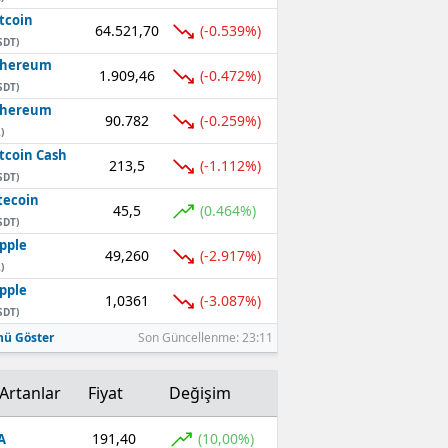
tcoin
64.521,70
(-0.539%)
SDT)
thereum
1.909,46
(-0.472%)
SDT)
thereum
90.782
(-0.259%)
)
tcoin Cash
213,5
(-1.112%)
SDT)
tecoin
45,5
(0.464%)
SDT)
pple
49,260
(-2.917%)
)
pple
1,0361
(-3.087%)
SDT)
ü Göster
Son Güncellenme: 23:11
Artanlar
Fiyat
Değişim
191,40
(10,00%)
A