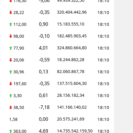
-5,06
99.939.322,50
18:10
116,30
Yozgat
-0,35
320.404.442,96
18:10
28,22
Zonguldak
0,90
15.183.555,10
18:10
112,00
Aksaray
-0,10
182.485.903,45
18:10
98,00
4,01
Bayburt
324.860.664,80
18:10
77,90
-0,59
18.244.862,28
18:10
Karaman
20,06
0,13
82.060.867,78
18:10
30,96
Kırıkkale
-0,35
137.515.604,30
18:10
197,60
Batman
0,61
28.156.182,34
18:10
3,30
Şırnak
-7,18
141.166.140,02
18:10
38,50
Bartın
0,00
20.575.241,69
18:10
1,58
Ardahan
4,69
14.735.542.159,50
18:10
363,00
Iğdır