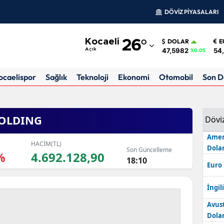
DÖVİZ PİYASALARI
Adana
Kocaeli
26
°
DOLAR
E
Adıyaman
47,5982
54
Açık
%0.05
Afyonkarahisar
ocaelispor
Sağlık
Teknoloji
Ekonomi
Otomobil
Son D
Ağrı
Amasya
HOLDING
Dövi
Ankara
Amer
HACİM(TL)
Dolar
Son Güncelleme
Antalya
%
4.692.128,90
18:10
Euro
Artvin
İngili
Aydın
Avus
Balıkesir
Dolar