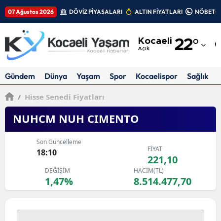
07 Ağustos 2026
DÖVİZ PİYASALARI
ALTIN FİYATLARI
NÖBETÇİ
Adana
Kocaeli
22
°
Adıyaman
Açık
Afyonkarahisar
Gündem
Dünya
Yaşam
Spor
Kocaelispor
Sağlık
Ağrı
/
Hisse Senedi Fiyatları
Amasya
NUHCM NUH CIMENTO
Ankara
Son Güncelleme
FİYAT
Antalya
18:10
221,10
DEĞİŞİM
HACİM(TL)
Artvin
1,47%
8.514.477,70
Aydın
Balıkesir