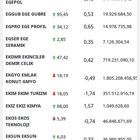
EGEPOL
0,53
EGGUB EGE GUBRE
19.929.684,50
95,45
0,65
EGPRO EGE PROFIL
14.978.735,98
34,12
EGSER EGE
2,85
0,35
7.126.304,54
SERAMIK
EKDMR EKINCILER
47,42
0,42
719.231.090,10
DEMIR CELIK
EKGYO EMLAK
18,19
-0,49
1.805.208.458,95
KONUT GMYO
-1,74
EKIM EKIM TURIZM
351.512.916,19
18,05
1,57
EKIZ EKIZ KIMYA
1.049.628,60
68,00
EKOS EKOS
5,39
-0,74
46.846.671,69
TEKNOLOJI
EKSUN EKSUN
6,03
0,33
36.960.955,05