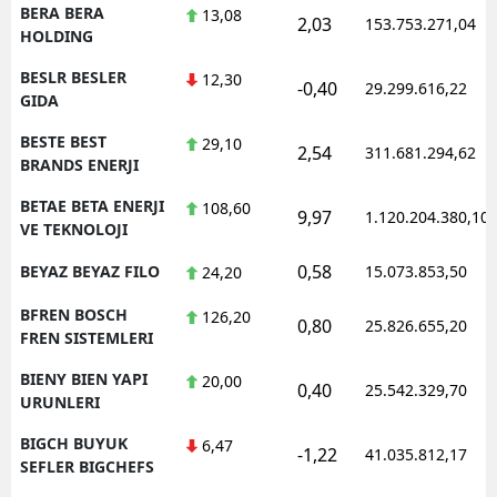
BERA BERA
13,08
2,03
153.753.271,04
HOLDING
BESLR BESLER
12,30
-0,40
29.299.616,22
GIDA
BESTE BEST
29,10
2,54
311.681.294,62
BRANDS ENERJI
BETAE BETA ENERJI
108,60
9,97
1.120.204.380,10
VE TEKNOLOJI
0,58
BEYAZ BEYAZ FILO
15.073.853,50
24,20
BFREN BOSCH
126,20
0,80
25.826.655,20
FREN SISTEMLERI
BIENY BIEN YAPI
20,00
0,40
25.542.329,70
URUNLERI
BIGCH BUYUK
6,47
-1,22
41.035.812,17
SEFLER BIGCHEFS