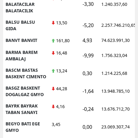
-3,30
BALATACILAR
1.240.357,60
BALATACILIK
BALSU BALSU
13,50
-5,20
2.257.746.210,65
GIDA
4,93
BANVT BANVIT
74.623.991,30
161,80
BARMA BAREM
16,48
-9,99
1.756.323,04
AMBALAJ
BASCM BASTAS
13,24
0,30
1.214.225,68
BASKENT CIMENTO
BASGZ BASKENT
44,28
-1,64
13.948.785,10
DOGALGAZ GMYO
BAYRK BAYRAK
4,16
-0,24
13.676.712,70
TABAN SANAYI
BEGYO BATI EGE
3,45
0,00
23.069.307,74
GMYO