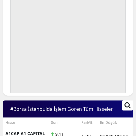
Bilecik
Bingöl
Bitlis
Bolu
Burdur
Bursa
Çanakkale
Çankırı
Çorum
#Borsa İstanbulda İşlem Gören Tüm Hisseler
Denizli
Hisse
Son
Fark%
En Düşük
Diyarbakır
A1CAP A1 CAPITAL
9,11