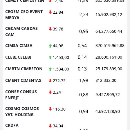
-1,59
CEMZY CEM ZEYTIN
305.330.699,69
12,40
CEOEM CEO EVENT
22,84
-2,23
15.902.932,12
MEDYA
CGCAM CAGDAS
39,78
-0,95
64.277.660,44
CAM
0,54
CIMSA CIMSA
370.519.962,88
44,98
0,14
CLEBI CELEBI
28.600.161,00
1.453,00
0,13
CMBTN CIMBETON
25.179.899,00
1.534,00
-1,98
CMENT CIMENTAS
812.332,00
272,75
CONSE CONSUS
2,24
-0,88
9.427.909,72
ENERJI
COSMO COSMOS
116,30
-0,94
4.692.128,90
YAT. HOLDING
CRDFA
34,04