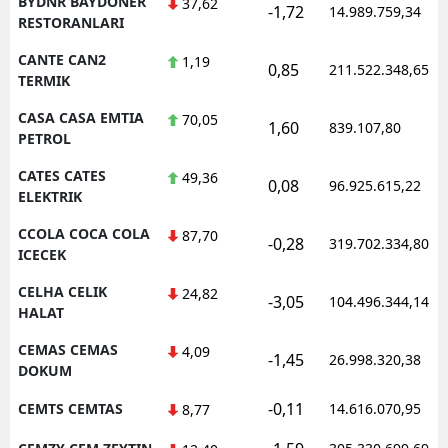
BYDNR BAYDONER
37,62
-1,72
14.989.759,34
RESTORANLARI
CANTE CAN2
1,19
0,85
211.522.348,65
TERMIK
CASA CASA EMTIA
70,05
1,60
839.107,80
PETROL
CATES CATES
49,36
0,08
96.925.615,22
ELEKTRIK
CCOLA COCA COLA
87,70
-0,28
319.702.334,80
ICECEK
CELHA CELIK
24,82
-3,05
104.496.344,14
HALAT
CEMAS CEMAS
4,09
-1,45
26.998.320,38
DOKUM
-0,11
CEMTS CEMTAS
14.616.070,95
8,77