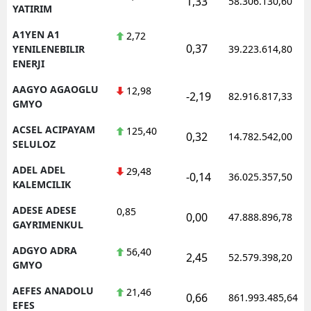
1,33
58.306.130,60
YATIRIM
Edirne
A1YEN A1
2,72
Elazığ
0,37
YENILENEBILIR
39.223.614,80
ENERJI
Erzincan
AAGYO AGAOGLU
12,98
-2,19
82.916.817,33
Erzurum
GMYO
ACSEL ACIPAYAM
125,40
Eskişehir
0,32
14.782.542,00
SELULOZ
Gaziantep
ADEL ADEL
29,48
-0,14
36.025.357,50
KALEMCILIK
Giresun
ADESE ADESE
0,85
0,00
Gümüşhane
47.888.896,78
GAYRIMENKUL
Hakkari
ADGYO ADRA
56,40
2,45
52.579.398,20
GMYO
Hatay
AEFES ANADOLU
21,46
0,66
861.993.485,64
Isparta
EFES