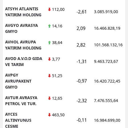
ATSYH ATLANTIS
112,00
-2,61
3.085.919,00
YATIRIM HOLDING
AVGYO AVRASYA
14,16
2,09
16.466.828,19
GMYO
AVHOL AVRUPA
38,64
2,82
101.568.132,16
YATIRIM HOLDING
AVOD A.V.O.D GIDA
3,77
-1,31
9.463.723,67
VE TARIM
AVPGY
51,25
-0,97
AVRUPAKENT
16.420.722,45
GMYO
AVTUR AVRASYA
12,65
-2,32
7.476.555,64
PETROL VE TUR.
AYCES
463,50
-0,11
ALTINYUNUS
16.984.699,00
CESME