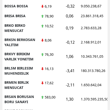
-0,32
BOSSA BOSSA
9.050.238,67
6,19
0,06
BRISA BRISA
23.861.318,45
78,90
BRKO BIRKO
10,52
0,19
2.783.633,28
MENSUCAT
BRKSN BERKOSAN
8,06
-0,12
2.168.912,01
YALITIM
BRKVY BIRIKIM
76,30
1,06
10.343.761,05
VARLIK YONETIM
BRLSM BIRLESIM
16,13
-3,41
180.313.780,26
MUHENDISLIK
BRMEN BIRLIK
17,62
-2,11
1.650.642,04
MENSUCAT
BRSAN BORUSAN
583,00
1,30
1.370.595.235,50
BORU SANAYI