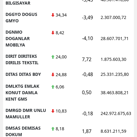
BILGISAYAR
DGGYO DOGUS
34,34
-3,49
2.307.000,72
GMYO
DGNMO
8,42
-4,10
DOGANLAR
28.607.701,71
MOBILYA
DIRIT DIRITEKS
24,00
7,72
1.875.603,30
DIRILIS TEKSTIL
-0,48
DITAS DITAS BDY
25.331.235,80
24,88
DMLKTG EMLAK
6,06
0,50
KONUT DAMLA
38.463.808,21
KENT GMS
DMRGD DMR UNLU
10,83
-0,18
242.972.675,63
MAMULLER
DMSAS DEMISAS
8,18
1,87
8.631.211,59
DOKUM