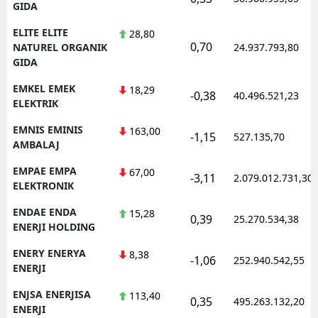
GIDA
ELITE ELITE
28,80
0,70
NATUREL ORGANIK
24.937.793,80
GIDA
EMKEL EMEK
18,29
-0,38
40.496.521,23
ELEKTRIK
EMNIS EMINIS
163,00
-1,15
527.135,70
AMBALAJ
EMPAE EMPA
67,00
-3,11
2.079.012.731,30
ELEKTRONIK
ENDAE ENDA
15,28
0,39
25.270.534,38
ENERJI HOLDING
ENERY ENERYA
8,38
-1,06
252.940.542,55
ENERJI
ENJSA ENERJISA
113,40
0,35
495.263.132,20
ENERJI