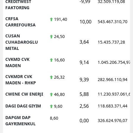
-9,99
CREDITWEST
32.509.119,08
FAKTORING
CRFSA
191,40
10,00
543.467.310,70
CARREFOURSA
CUSAN
24,50
3,64
CUHADAROGLU
15.435.737,28
METAL
CVKMD CVK
16,60
9,14
1.045.206.754,97
MADEN
CVKMDR CVK
26,32
9,39
282.966.110,94
MADEN - RHKP
5,88
CWENE CW ENERJI
11.230.937.061,6
46,80
2,56
DAGI DAGI GIYIM
118.683.371,44
9,60
DAPGM DAP
8,60
0,00
326.624.976,07
GAYRIMENKUL