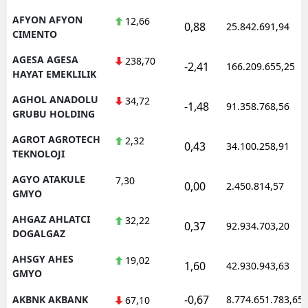
Mersin
AFYON AFYON
12,66
0,88
25.842.691,94
CIMENTO
İstanbul
AGESA AGESA
238,70
-2,41
166.209.655,25
HAYAT EMEKLILIK
İzmir
AGHOL ANADOLU
34,72
Kars
-1,48
91.358.768,56
GRUBU HOLDING
Kastamonu
AGROT AGROTECH
2,32
0,43
34.100.258,91
TEKNOLOJI
Kayseri
AGYO ATAKULE
7,30
0,00
2.450.814,57
Kırklareli
GMYO
Kırşehir
AHGAZ AHLATCI
32,22
0,37
92.934.703,20
DOGALGAZ
Kocaeli
AHSGY AHES
19,02
1,60
42.930.943,63
Konya
GMYO
-0,67
AKBNK AKBANK
8.774.651.783,65
67,10
Kütahya