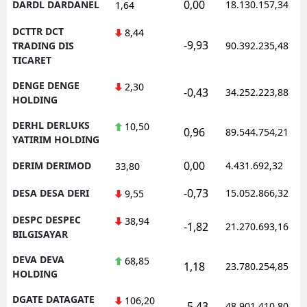
0,00
DARDL DARDANEL
18.130.157,34
1,64
DCTTR DCT
8,44
-9,93
TRADING DIS
90.392.235,48
TICARET
DENGE DENGE
2,30
-0,43
34.252.223,88
HOLDING
DERHL DERLUKS
10,50
0,96
89.544.754,21
YATIRIM HOLDING
0,00
DERIM DERIMOD
4.431.692,32
33,80
-0,73
DESA DESA DERI
15.052.866,32
9,55
DESPC DESPEC
38,94
-1,82
21.270.693,16
BILGISAYAR
DEVA DEVA
68,85
1,18
23.780.254,85
HOLDING
DGATE DATAGATE
106,20
-5,43
48.901.410,80