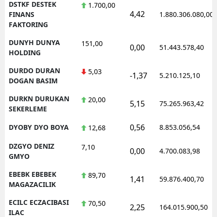
DSTKF DESTEK
1.700,00
4,42
FINANS
1.880.306.080,00
FAKTORING
DUNYH DUNYA
151,00
0,00
51.443.578,40
HOLDING
DURDO DURAN
5,03
-1,37
5.210.125,10
DOGAN BASIM
DURKN DURUKAN
20,00
5,15
75.265.963,42
SEKERLEME
0,56
DYOBY DYO BOYA
8.853.056,54
12,68
DZGYO DENIZ
7,10
0,00
4.700.083,98
GMYO
EBEBK EBEBEK
89,70
1,41
59.876.400,70
MAGAZACILIK
ECILC ECZACIBASI
70,50
2,25
164.015.900,50
ILAC