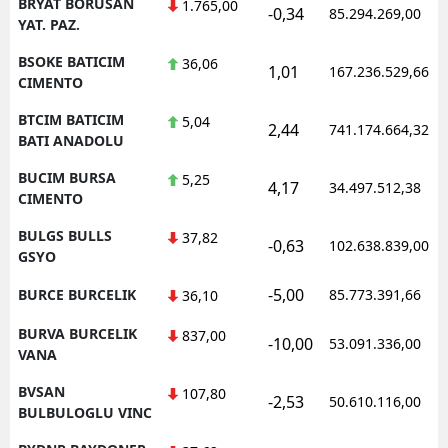
BRYAT BORUSAN
1.765,00
-0,34
85.294.269,00
YAT. PAZ.
BSOKE BATICIM
36,06
1,01
167.236.529,66
CIMENTO
BTCIM BATICIM
5,04
2,44
741.174.664,32
BATI ANADOLU
BUCIM BURSA
5,25
4,17
34.497.512,38
CIMENTO
BULGS BULLS
37,82
-0,63
102.638.839,00
GSYO
-5,00
BURCE BURCELIK
85.773.391,66
36,10
BURVA BURCELIK
837,00
-10,00
53.091.336,00
VANA
BVSAN
107,80
-2,53
50.610.116,00
BULBULOGLU VINC