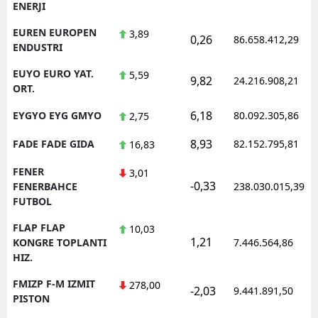
ENERJI
EUREN EUROPEN
3,89
0,26
86.658.412,29
ENDUSTRI
EUYO EURO YAT.
5,59
9,82
24.216.908,21
ORT.
6,18
EYGYO EYG GMYO
80.092.305,86
2,75
8,93
FADE FADE GIDA
82.152.795,81
16,83
FENER
3,01
-0,33
FENERBAHCE
238.030.015,39
FUTBOL
FLAP FLAP
10,03
1,21
KONGRE TOPLANTI
7.446.564,86
HIZ.
FMIZP F-M IZMIT
278,00
-2,03
9.441.891,50
PISTON