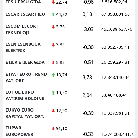
-0,96
ERSU ERSU GIDA
5.516.582,04
22,74
0,18
ESCAR ESCAR FILO
67.898.891,58
44,82
ESCOM ESCORT
5,76
-3,03
452.688.637,76
TEKNOLOJI
ESEN ESENBOGA
3,32
-0,30
83.952.739,11
ELEKTRIK
-0,51
ETILR ETILER GIDA
26.259.297,31
5,85
ETYAT EURO TREND
13,74
3,78
12.848.146,44
YAT. ORT.
EUHOL EURO
10,50
2,04
5.840.188,41
YATIRIM HOLDING
EUKYO EURO
12,90
-0,39
10.337.981,91
KAPITAL YAT. ORT.
EUPWR
91,10
-0,33
EUROPOWER
1.274.003.441,75