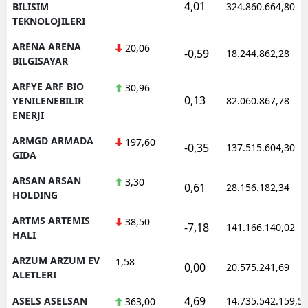
4,01
BILISIM
324.860.664,80
TEKNOLOJILERI
ARENA ARENA
20,06
-0,59
18.244.862,28
BILGISAYAR
ARFYE ARF BIO
30,96
0,13
YENILENEBILIR
82.060.867,78
ENERJI
ARMGD ARMADA
197,60
-0,35
137.515.604,30
GIDA
ARSAN ARSAN
3,30
0,61
28.156.182,34
HOLDING
ARTMS ARTEMIS
38,50
-7,18
141.166.140,02
HALI
ARZUM ARZUM EV
1,58
0,00
20.575.241,69
ALETLERI
4,69
ASELS ASELSAN
14.735.542.159,5
363,00