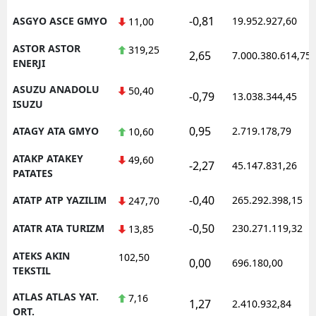
-0,81
ASGYO ASCE GMYO
19.952.927,60
11,00
ASTOR ASTOR
319,25
2,65
7.000.380.614,75
ENERJI
ASUZU ANADOLU
50,40
-0,79
13.038.344,45
ISUZU
0,95
ATAGY ATA GMYO
2.719.178,79
10,60
ATAKP ATAKEY
49,60
-2,27
45.147.831,26
PATATES
-0,40
ATATP ATP YAZILIM
265.292.398,15
247,70
-0,50
ATATR ATA TURIZM
230.271.119,32
13,85
ATEKS AKIN
102,50
0,00
696.180,00
TEKSTIL
ATLAS ATLAS YAT.
7,16
1,27
2.410.932,84
ORT.