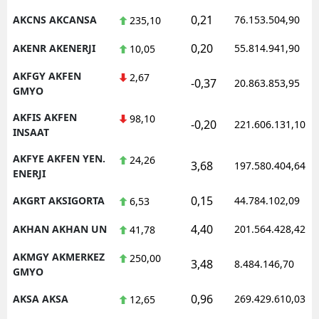
0,21
AKCNS AKCANSA
76.153.504,90
235,10
Malatya
0,20
AKENR AKENERJI
55.814.941,90
10,05
Manisa
AKFGY AKFEN
2,67
Kahramanmaraş
-0,37
20.863.853,95
GMYO
Mardin
AKFIS AKFEN
98,10
-0,20
221.606.131,10
INSAAT
Muğla
AKFYE AKFEN YEN.
24,26
3,68
197.580.404,64
Muş
ENERJI
Nevşehir
0,15
AKGRT AKSIGORTA
44.784.102,09
6,53
Niğde
4,40
AKHAN AKHAN UN
201.564.428,42
41,78
Ordu
AKMGY AKMERKEZ
250,00
3,48
8.484.146,70
GMYO
Rize
0,96
AKSA AKSA
269.429.610,03
12,65
Sakarya