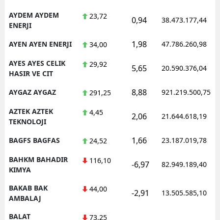
AYDEM AYDEM
23,72
0,94
38.473.177,44
ENERJI
1,98
AYEN AYEN ENERJI
47.786.260,98
34,00
AYES AYES CELIK
29,92
5,65
20.590.376,04
HASIR VE CIT
8,88
AYGAZ AYGAZ
921.219.500,75
291,25
AZTEK AZTEK
4,45
2,06
21.644.618,19
TEKNOLOJI
1,66
BAGFS BAGFAS
23.187.019,78
24,52
BAHKM BAHADIR
116,10
-6,97
82.949.189,40
KIMYA
BAKAB BAK
44,00
-2,91
13.505.585,10
AMBALAJ
BALAT
73,25