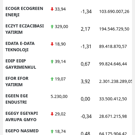
ECOGR ECOGREEN
33,94
-1,34
103.690.007,26
ENERJI
ECZYT ECZACIBASI
329,00
2,17
194.546.729,50
YATIRIM
EDATA E-DATA
18,90
-1,31
89.418.870,57
TEKNOLOJI
EDIP EDIP
39,14
0,67
99.824.646,44
GAYRIMENKUL
EFOR EFOR
19,07
3,92
2.301.238.289,05
YATIRIM
EGEEN EGE
5.230,00
0,00
33.500.412,50
ENDUSTRI
EGEGY EGEYAPI
29,02
-0,34
28.671.215,98
AVRUPA GMYO
EGEPO NASMED
18,74
0,48
64.175.904,42