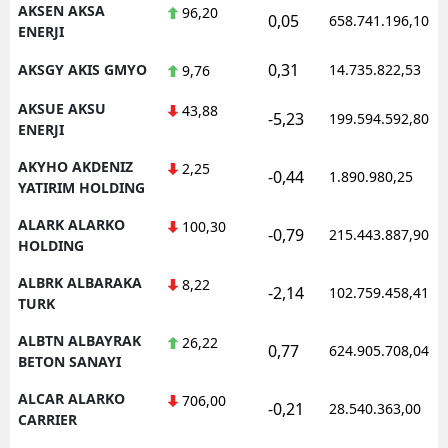
AKSEN AKSA
96,20
0,05
658.741.196,10
ENERJI
Samsun
0,31
AKSGY AKIS GMYO
14.735.822,53
9,76
Siirt
AKSUE AKSU
43,88
Sinop
-5,23
199.594.592,80
ENERJI
Sivas
AKYHO AKDENIZ
2,25
-0,44
1.890.980,25
YATIRIM HOLDING
Tekirdağ
ALARK ALARKO
100,30
-0,79
215.443.887,90
Tokat
HOLDING
Trabzon
ALBRK ALBARAKA
8,22
-2,14
102.759.458,41
TURK
Tunceli
ALBTN ALBAYRAK
26,22
0,77
624.905.708,04
BETON SANAYI
Şanlıurfa
ALCAR ALARKO
706,00
Uşak
-0,21
28.540.363,00
CARRIER
Van