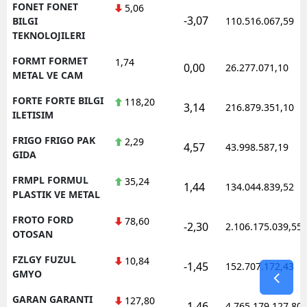
FONET FONET
5,06
-3,07
BILGI
110.516.067,59
TEKNOLOJILERI
FORMT FORMET
1,74
0,00
26.277.071,10
METAL VE CAM
FORTE FORTE BILGI
118,20
3,14
216.879.351,10
ILETISIM
FRIGO FRIGO PAK
2,29
4,57
43.998.587,19
GIDA
FRMPL FORMUL
35,24
1,44
134.044.839,52
PLASTIK VE METAL
FROTO FORD
78,60
-2,30
2.106.175.039,55
OTOSAN
FZLGY FUZUL
10,84
-1,45
152.707.172,43
GMYO
GARAN GARANTI
127,80
-1,46
4.765.179.127,80