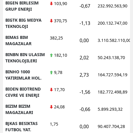
BIGEN BIRLESIM
103,90
-0,67
232.992.563,90
GRUP ENERJI
BIGTK BIG MEDYA
370,75
-1,13
200.132.747,00
TEKNOLOJI
BIMAS BIM
382,25
0,00
3.110.582.110,00
MAGAZALAR
BINBN BIN ULASIM
182,10
2,02
50.243.138,70
TEKNOLOJILERI
BINHO 1000
9,78
2,73
164.727.594,19
YATIRIMLAR HOL.
BIOEN BIOTREND
17,70
-1,56
182.772.498,89
CEVRE VE ENERJI
BIZIM BIZIM
24,08
-0,66
5.899.293,32
MAGAZALARI
BJKAS BESIKTAS
1,75
0,00
90.407.704,28
FUTBOL YAT.