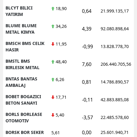
BLCYT BILICI
18,90
0,64
21.999.135,17
YATIRIM
BLUME BLUME
34,26
4,39
92.080.898,64
METAL KIMYA
BMSCH BMS CELIK
11,95
-0,99
13.828.778,70
HASIR
BMSTL BMS
48,40
7,60
206.440.705,56
BIRLESIK METAL
BNTAS BANTAS
6,26
0,81
14.786.890,57
AMBALAJ
BOBET BOGAZICI
17,71
-0,11
42.883.885,08
BETON SANAYI
BORLS BORLEASE
5,40
-3,57
22.485.578,60
OTOMOTIV
0,00
BORSK BOR SEKER
25.601.940,71
5,61