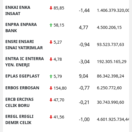
ENKAI ENKA
85,85
-1,44
1.406.379.320,00
INSAAT
ENPRA ENPARA
58,15
4,77
4.500.206,15
BANK
ENSRI ENSARI
5,27
-0,94
93.523.737,63
SINAI YATIRIMLAR
ENTRA IC ENTERRA
4,78
-3,04
192.305.165,29
YEN. ENERJI
9,04
EPLAS EGEPLAST
86.342.398,24
5,79
-0,77
ERBOS ERBOSAN
6.250.772,60
154,80
ERCB ERCIYAS
47,70
-0,21
30.743.990,60
CELIK BORU
EREGL EREGLI
41,56
-1,00
4.601.925.734,44
DEMIR CELIK