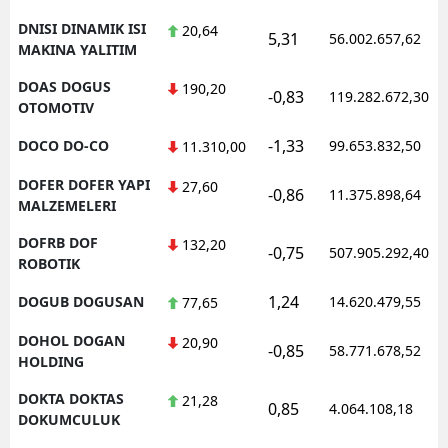
DNISI DINAMIK ISI
20,64
5,31
56.002.657,62
MAKINA YALITIM
DOAS DOGUS
190,20
-0,83
119.282.672,30
OTOMOTIV
-1,33
DOCO DO-CO
99.653.832,50
11.310,00
DOFER DOFER YAPI
27,60
-0,86
11.375.898,64
MALZEMELERI
DOFRB DOF
132,20
-0,75
507.905.292,40
ROBOTIK
1,24
DOGUB DOGUSAN
14.620.479,55
77,65
DOHOL DOGAN
20,90
-0,85
58.771.678,52
HOLDING
DOKTA DOKTAS
21,28
0,85
4.064.108,18
DOKUMCULUK