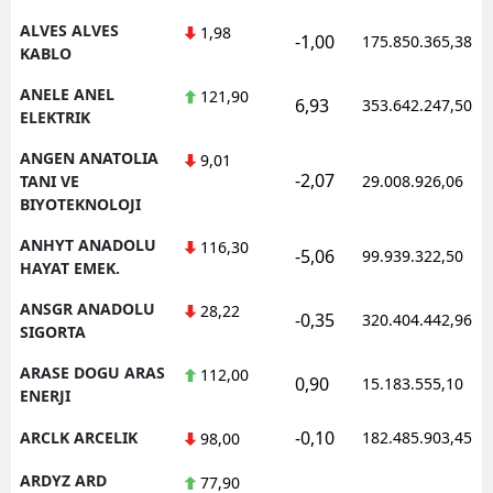
ALVES ALVES
1,98
-1,00
175.850.365,38
Yalova
KABLO
Karabük
ANELE ANEL
121,90
6,93
353.642.247,50
ELEKTRIK
Kilis
ANGEN ANATOLIA
9,01
-2,07
Osmaniye
TANI VE
29.008.926,06
BIYOTEKNOLOJI
Düzce
ANHYT ANADOLU
116,30
-5,06
99.939.322,50
HAYAT EMEK.
ANSGR ANADOLU
28,22
-0,35
320.404.442,96
SIGORTA
ARASE DOGU ARAS
112,00
0,90
15.183.555,10
ENERJI
-0,10
ARCLK ARCELIK
182.485.903,45
98,00
ARDYZ ARD
77,90