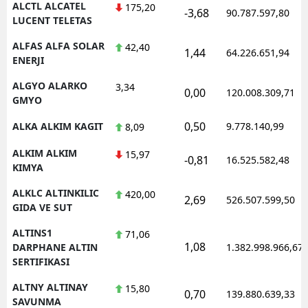
ALCTL ALCATEL
175,20
-3,68
90.787.597,80
LUCENT TELETAS
Yozgat
ALFAS ALFA SOLAR
42,40
1,44
64.226.651,94
Zonguldak
ENERJI
Aksaray
ALGYO ALARKO
3,34
0,00
120.008.309,71
GMYO
Bayburt
0,50
ALKA ALKIM KAGIT
9.778.140,99
8,09
Karaman
ALKIM ALKIM
15,97
-0,81
16.525.582,48
Kırıkkale
KIMYA
ALKLC ALTINKILIC
420,00
Batman
2,69
526.507.599,50
GIDA VE SUT
Şırnak
ALTINS1
71,06
1,08
DARPHANE ALTIN
1.382.998.966,67
Bartın
SERTIFIKASI
Ardahan
ALTNY ALTINAY
15,80
0,70
139.880.639,33
SAVUNMA
Iğdır