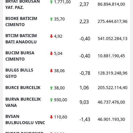
BRYAT BORUSAN
1.771,00
2,37
86.894.814,00
YAT. PAZ.
BSOKE BATICIM
35,70
2,23
275.444.617,96
CIMENTO
BTCIM BATICIM
4,92
-0,40
541.052.284,13
BATI ANADOLU
BUCIM BURSA
5,04
-0,40
10.881.190,45
CIMENTO
BULGS BULLS
38,06
-0,78
128.319.248,96
GSYO
1,06
BURCE BURCELIK
205.522.114,40
38,00
BURVA BURCELIK
930,00
9,03
46.737.476,00
VANA
BVSAN
110,60
-1,43
46.901.193,30
BULBULOGLU VINC