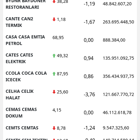
BYDNR BAYDONER
38,28
-1,19
48.842.607,20
RESTORANLARI
CANTE CAN2
1,18
-1,67
263.695.448,50
TERMIK
CASA CASA EMTIA
68,95
0,00
888.384,00
PETROL
CATES CATES
49,32
0,94
135.951.092,75
ELEKTRIK
CCOLA COCA COLA
87,95
0,86
356.434.937,75
ICECEK
CELHA CELIK
25,60
-3,76
121.667.770,72
HALAT
CEMAS CEMAS
4,15
0,00
46.112.618,78
DOKUM
-1,24
CEMTS CEMTAS
9.547.325,60
8,78