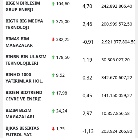
BIGEN BIRLESIM
104,60
4,70
242.892.806,40
GRUP ENERJI
BIGTK BIG MEDYA
375,00
2,46
200.999.572,50
TEKNOLOJI
BIMAS BIM
382,25
-0,91
2.921.377.804,50
MAGAZALAR
BINBN BIN ULASIM
178,50
1,19
30.305.027,20
TEKNOLOJILERI
BINHO 1000
9,52
0,32
342.670.607,22
YATIRIMLAR HOL.
BIOEN BIOTREND
17,98
0,45
141.150.059,27
CEVRE VE ENERJI
BIZIM BIZIM
24,24
2,97
10.857.856,58
MAGAZALARI
BJKAS BESIKTAS
1,75
-1,13
203.924.266,80
FUTBOL YAT.