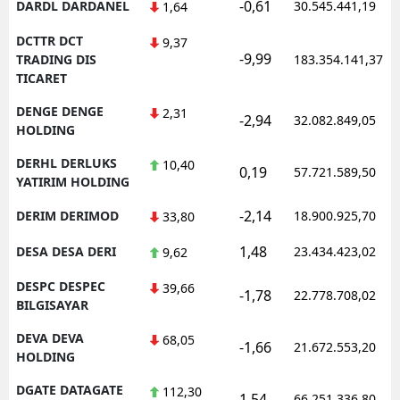
-0,61
DARDL DARDANEL
30.545.441,19
1,64
DCTTR DCT
9,37
-9,99
TRADING DIS
183.354.141,37
TICARET
DENGE DENGE
2,31
-2,94
32.082.849,05
HOLDING
DERHL DERLUKS
10,40
0,19
57.721.589,50
YATIRIM HOLDING
-2,14
DERIM DERIMOD
18.900.925,70
33,80
1,48
DESA DESA DERI
23.434.423,02
9,62
DESPC DESPEC
39,66
-1,78
22.778.708,02
BILGISAYAR
DEVA DEVA
68,05
-1,66
21.672.553,20
HOLDING
DGATE DATAGATE
112,30
1,54
66.251.336,80