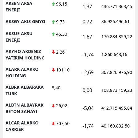
AKSEN AKSA
96,15
1,37
436.771.363,45
ENERJI
Samsun
0,72
AKSGY AKIS GMYO
36.926.496,61
9,73
Siirt
AKSUE AKSU
46,30
Sinop
1,67
170.884.359,22
ENERJI
Sivas
AKYHO AKDENIZ
2,26
-1,74
1.860.643,16
YATIRIM HOLDING
Tekirdağ
ALARK ALARKO
101,10
-2,69
367.826.976,90
Tokat
HOLDING
Trabzon
ALBRK ALBARAKA
8,40
0,00
108.873.159,23
TURK
Tunceli
ALBTN ALBAYRAK
26,02
-5,04
412.715.495,84
BETON SANAYI
Şanlıurfa
ALCAR ALARKO
707,50
Uşak
-1,74
40.160.832,50
CARRIER
Van