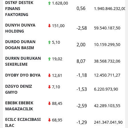
DSTKF DESTEK
1.628,00
0,56
FINANS
1.940.846.232,00
FAKTORING
DUNYH DUNYA
151,00
-2,58
59.540.187,50
HOLDING
DURDO DURAN
5,10
2,00
10.159.299,50
DOGAN BASIM
DURKN DURUKAN
19,02
8,07
38.568.732,06
SEKERLEME
-1,18
DYOBY DYO BOYA
12.450.711,27
12,61
DZGYO DENIZ
7,10
-1,53
6.220.973,90
GMYO
EBEBK EBEBEK
88,45
-2,59
42.289.103,55
MAGAZACILIK
ECILC ECZACIBASI
68,95
-1,29
241.347.041,90
ILAC