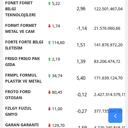
FONET FONET
5,22
2,96
BILGI
122.501.467,04
TEKNOLOJILERI
FORMT FORMET
1,74
-1,14
21.576.060,66
METAL VE CAM
FORTE FORTE BILGI
114,60
1,51
141.876.972,20
ILETISIM
FRIGO FRIGO PAK
2,19
1,39
83.206.474,72
GIDA
FRMPL FORMUL
34,74
5,40
171.639.124,70
PLASTIK VE METAL
FROTO FORD
80,45
-0,12
2.427.314.579,15
OTOSAN
FZLGY FUZUL
11,00
-0,27
377.735.647,35
GMYO
GARAN GARANTI
129,70
-1,59
4.220.240.819,10