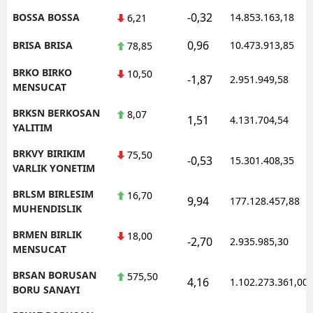
-0,32
BOSSA BOSSA
14.853.163,18
6,21
0,96
BRISA BRISA
10.473.913,85
78,85
BRKO BIRKO
10,50
-1,87
2.951.949,58
MENSUCAT
BRKSN BERKOSAN
8,07
1,51
4.131.704,54
YALITIM
BRKVY BIRIKIM
75,50
-0,53
15.301.408,35
VARLIK YONETIM
BRLSM BIRLESIM
16,70
9,94
177.128.457,88
MUHENDISLIK
BRMEN BIRLIK
18,00
-2,70
2.935.985,30
MENSUCAT
BRSAN BORUSAN
575,50
4,16
1.102.273.361,00
BORU SANAYI