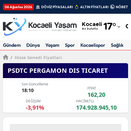
06 Ağustos 2026
DÖVİZ PİYASALARI
ALTIN FİYATLARI
NÖBETÇİ
Adana
Kocaeli
17
°
Adıyaman
Az bulutlu
Afyonkarahisar
Gündem
Dünya
Yaşam
Spor
Kocaelispor
Sağlık
Ağrı
/
Hisse Senedi Fiyatları
Amasya
PSDTC PERGAMON DIS TICARET
Ankara
Son Güncelleme
FİYAT
Antalya
18:10
162,20
DEĞİŞİM
HACİM(TL)
Artvin
-3,91%
174.928.945,10
Aydın
Balıkesir