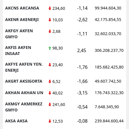
-1,14
AKCNS AKCANSA
99.944.604,30
234,60
Malatya
-2,62
AKENR AKENERJI
42.175.854,55
10,03
Manisa
AKFGY AKFEN
2,68
Kahramanmaraş
-1,11
32.602.033,70
GMYO
Mardin
AKFIS AKFEN
98,30
2,45
306.208.237,70
INSAAT
Muğla
AKFYE AKFEN YEN.
23,40
-1,76
185.682.425,80
Muş
ENERJI
Nevşehir
-1,66
AKGRT AKSIGORTA
49.607.742,50
6,52
Niğde
-3,15
AKHAN AKHAN UN
176.743.322,30
40,02
Ordu
AKMGY AKMERKEZ
241,60
-0,54
7.648.345,90
GMYO
Rize
-0,08
AKSA AKSA
239.844.600,44
12,53
Sakarya