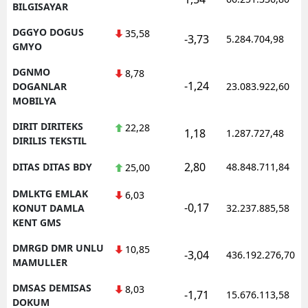
BILGISAYAR
DGGYO DOGUS
35,58
-3,73
5.284.704,98
GMYO
DGNMO
8,78
-1,24
DOGANLAR
23.083.922,60
MOBILYA
DIRIT DIRITEKS
22,28
1,18
1.287.727,48
DIRILIS TEKSTIL
2,80
DITAS DITAS BDY
48.848.711,84
25,00
DMLKTG EMLAK
6,03
-0,17
KONUT DAMLA
32.237.885,58
KENT GMS
DMRGD DMR UNLU
10,85
-3,04
436.192.276,70
MAMULLER
DMSAS DEMISAS
8,03
-1,71
15.676.113,58
DOKUM