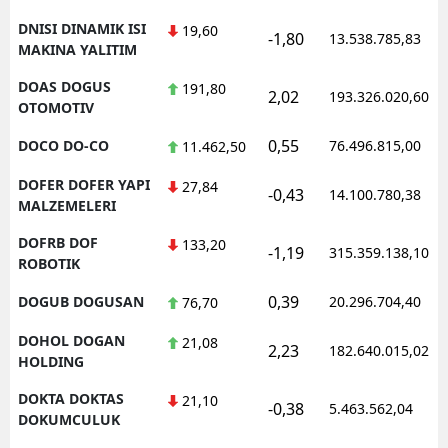
DNISI DINAMIK ISI
19,60
-1,80
13.538.785,83
MAKINA YALITIM
DOAS DOGUS
191,80
2,02
193.326.020,60
OTOMOTIV
0,55
DOCO DO-CO
76.496.815,00
11.462,50
DOFER DOFER YAPI
27,84
-0,43
14.100.780,38
MALZEMELERI
DOFRB DOF
133,20
-1,19
315.359.138,10
ROBOTIK
0,39
DOGUB DOGUSAN
20.296.704,40
76,70
DOHOL DOGAN
21,08
2,23
182.640.015,02
HOLDING
DOKTA DOKTAS
21,10
-0,38
5.463.562,04
DOKUMCULUK