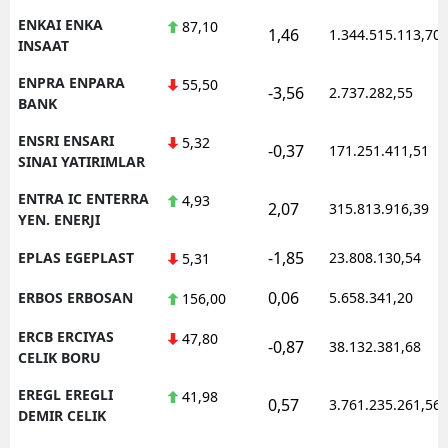
ENKAI ENKA
87,10
1,46
1.344.515.113,70
INSAAT
ENPRA ENPARA
55,50
-3,56
2.737.282,55
BANK
ENSRI ENSARI
5,32
-0,37
171.251.411,51
SINAI YATIRIMLAR
ENTRA IC ENTERRA
4,93
2,07
315.813.916,39
YEN. ENERJI
-1,85
EPLAS EGEPLAST
23.808.130,54
5,31
0,06
ERBOS ERBOSAN
5.658.341,20
156,00
ERCB ERCIYAS
47,80
-0,87
38.132.381,68
CELIK BORU
EREGL EREGLI
41,98
0,57
3.761.235.261,56
DEMIR CELIK