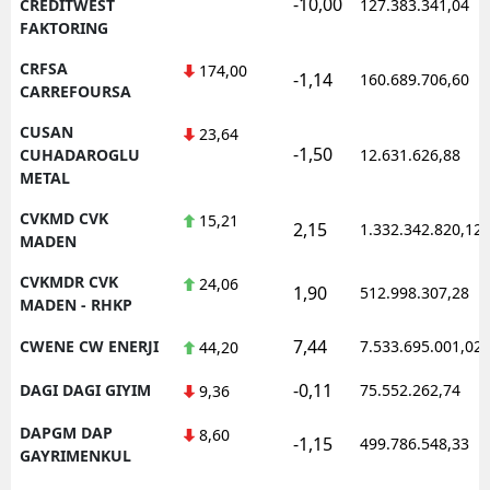
-10,00
CREDITWEST
127.383.341,04
FAKTORING
CRFSA
174,00
-1,14
160.689.706,60
CARREFOURSA
CUSAN
23,64
-1,50
CUHADAROGLU
12.631.626,88
METAL
CVKMD CVK
15,21
2,15
1.332.342.820,12
MADEN
CVKMDR CVK
24,06
1,90
512.998.307,28
MADEN - RHKP
7,44
CWENE CW ENERJI
7.533.695.001,02
44,20
-0,11
DAGI DAGI GIYIM
75.552.262,74
9,36
DAPGM DAP
8,60
-1,15
499.786.548,33
GAYRIMENKUL