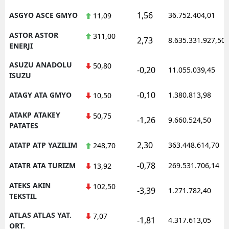
1,56
ASGYO ASCE GMYO
36.752.404,01
11,09
ASTOR ASTOR
311,00
2,73
8.635.331.927,50
ENERJI
ASUZU ANADOLU
50,80
-0,20
11.055.039,45
ISUZU
-0,10
ATAGY ATA GMYO
1.380.813,98
10,50
ATAKP ATAKEY
50,75
-1,26
9.660.524,50
PATATES
2,30
ATATP ATP YAZILIM
363.448.614,70
248,70
-0,78
ATATR ATA TURIZM
269.531.706,14
13,92
ATEKS AKIN
102,50
-3,39
1.271.782,40
TEKSTIL
ATLAS ATLAS YAT.
7,07
-1,81
4.317.613,05
ORT.