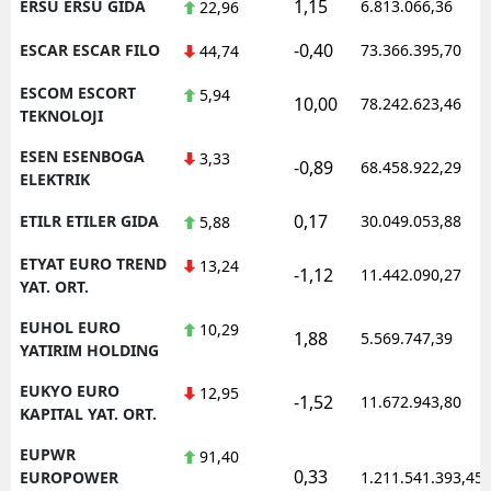
1,15
ERSU ERSU GIDA
6.813.066,36
22,96
-0,40
ESCAR ESCAR FILO
73.366.395,70
44,74
ESCOM ESCORT
5,94
10,00
78.242.623,46
TEKNOLOJI
ESEN ESENBOGA
3,33
-0,89
68.458.922,29
ELEKTRIK
0,17
ETILR ETILER GIDA
30.049.053,88
5,88
ETYAT EURO TREND
13,24
-1,12
11.442.090,27
YAT. ORT.
EUHOL EURO
10,29
1,88
5.569.747,39
YATIRIM HOLDING
EUKYO EURO
12,95
-1,52
11.672.943,80
KAPITAL YAT. ORT.
EUPWR
91,40
0,33
EUROPOWER
1.211.541.393,45