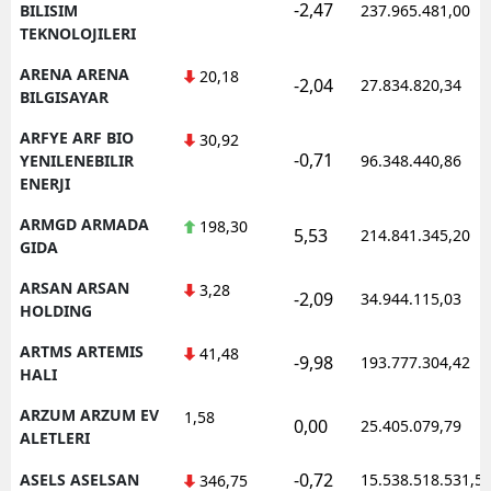
-2,47
BILISIM
237.965.481,00
TEKNOLOJILERI
ARENA ARENA
20,18
-2,04
27.834.820,34
BILGISAYAR
ARFYE ARF BIO
30,92
-0,71
YENILENEBILIR
96.348.440,86
ENERJI
ARMGD ARMADA
198,30
5,53
214.841.345,20
GIDA
ARSAN ARSAN
3,28
-2,09
34.944.115,03
HOLDING
ARTMS ARTEMIS
41,48
-9,98
193.777.304,42
HALI
ARZUM ARZUM EV
1,58
0,00
25.405.079,79
ALETLERI
-0,72
ASELS ASELSAN
15.538.518.531,5
346,75