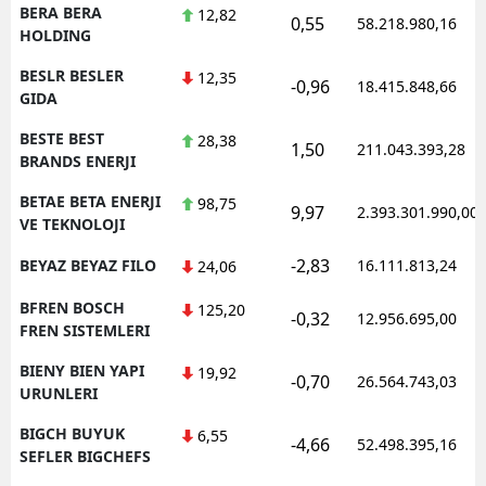
BERA BERA
12,82
0,55
58.218.980,16
HOLDING
BESLR BESLER
12,35
-0,96
18.415.848,66
GIDA
BESTE BEST
28,38
1,50
211.043.393,28
BRANDS ENERJI
BETAE BETA ENERJI
98,75
9,97
2.393.301.990,00
VE TEKNOLOJI
-2,83
BEYAZ BEYAZ FILO
16.111.813,24
24,06
BFREN BOSCH
125,20
-0,32
12.956.695,00
FREN SISTEMLERI
BIENY BIEN YAPI
19,92
-0,70
26.564.743,03
URUNLERI
BIGCH BUYUK
6,55
-4,66
52.498.395,16
SEFLER BIGCHEFS