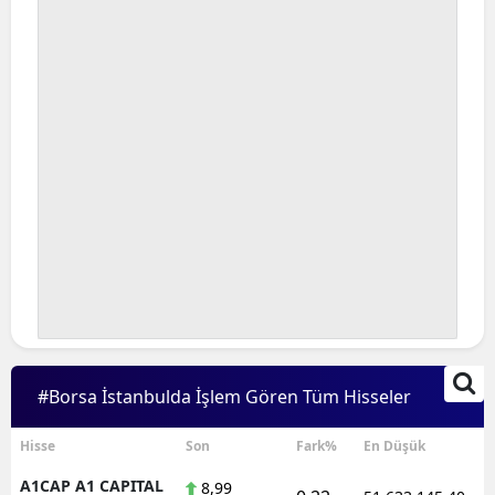
Bilecik
Bingöl
Bitlis
Bolu
Burdur
Bursa
Çanakkale
Çankırı
Çorum
#Borsa İstanbulda İşlem Gören Tüm Hisseler
Denizli
Hisse
Son
Fark%
En Düşük
Diyarbakır
A1CAP A1 CAPITAL
8,99