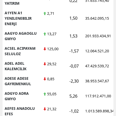
0,22
51.633.145,40
YATIRIM
Edirne
A1YEN A1
2,71
Elazığ
1,50
YENILENEBILIR
35.642.095,15
ENERJI
Erzincan
AAGYO AGAOGLU
13,27
1,53
201.933.434,91
Erzurum
GMYO
ACSEL ACIPAYAM
125,00
Eskişehir
-1,57
12.064.521,20
SELULOZ
Gaziantep
ADEL ADEL
29,52
-0,07
47.429.539,72
KALEMCILIK
Giresun
ADESE ADESE
0,85
-2,30
Gümüşhane
38.953.547,67
GAYRIMENKUL
Hakkari
ADGYO ADRA
55,05
5,26
117.912.471,00
GMYO
Hatay
AEFES ANADOLU
21,32
-1,02
1.013.589.898,34
Isparta
EFES