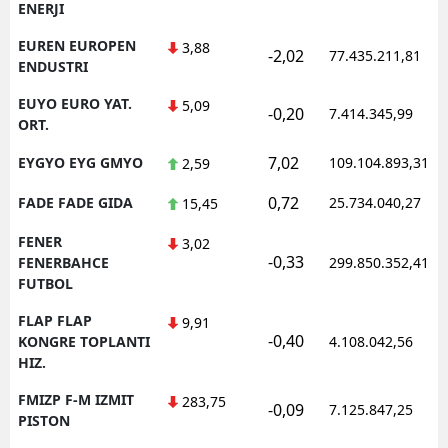
ENERJI
EUREN EUROPEN
3,88
-2,02
77.435.211,81
ENDUSTRI
EUYO EURO YAT.
5,09
-0,20
7.414.345,99
ORT.
7,02
EYGYO EYG GMYO
109.104.893,31
2,59
0,72
FADE FADE GIDA
25.734.040,27
15,45
FENER
3,02
-0,33
FENERBAHCE
299.850.352,41
FUTBOL
FLAP FLAP
9,91
-0,40
KONGRE TOPLANTI
4.108.042,56
HIZ.
FMIZP F-M IZMIT
283,75
-0,09
7.125.847,25
PISTON