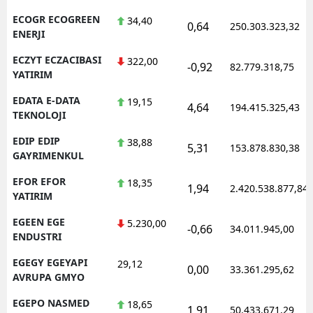
ECOGR ECOGREEN
34,40
0,64
250.303.323,32
ENERJI
ECZYT ECZACIBASI
322,00
-0,92
82.779.318,75
YATIRIM
EDATA E-DATA
19,15
4,64
194.415.325,43
TEKNOLOJI
EDIP EDIP
38,88
5,31
153.878.830,38
GAYRIMENKUL
EFOR EFOR
18,35
1,94
2.420.538.877,84
YATIRIM
EGEEN EGE
5.230,00
-0,66
34.011.945,00
ENDUSTRI
EGEGY EGEYAPI
29,12
0,00
33.361.295,62
AVRUPA GMYO
EGEPO NASMED
18,65
1,91
50.433.671,29