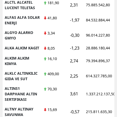
ALCTL ALCATEL
181,90
2,31
75.885.542,80
LUCENT TELETAS
Yozgat
ALFAS ALFA SOLAR
41,80
-1,97
84.532.884,44
Zonguldak
ENERJI
Aksaray
ALGYO ALARKO
3,34
-0,30
96.014.227,80
GMYO
Bayburt
-1,23
ALKA ALKIM KAGIT
28.886.180,44
8,05
Karaman
ALKIM ALKIM
16,10
2,74
79.394.896,37
Kırıkkale
KIMYA
ALKLC ALTINKILIC
409,00
Batman
2,25
614.327.785,00
GIDA VE SUT
Şırnak
ALTINS1
70,30
3,61
DARPHANE ALTIN
1.337.212.137,50
Bartın
SERTIFIKASI
Ardahan
ALTNY ALTINAY
15,69
-0,57
215.811.635,30
SAVUNMA
Iğdır