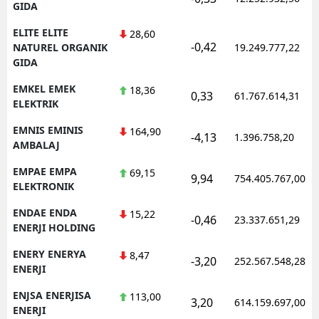
GIDA
ELITE ELITE
28,60
-0,42
NATUREL ORGANIK
19.249.777,22
GIDA
EMKEL EMEK
18,36
0,33
61.767.614,31
ELEKTRIK
EMNIS EMINIS
164,90
-4,13
1.396.758,20
AMBALAJ
EMPAE EMPA
69,15
9,94
754.405.767,00
ELEKTRONIK
ENDAE ENDA
15,22
-0,46
23.337.651,29
ENERJI HOLDING
ENERY ENERYA
8,47
-3,20
252.567.548,28
ENERJI
ENJSA ENERJISA
113,00
3,20
614.159.697,00
ENERJI