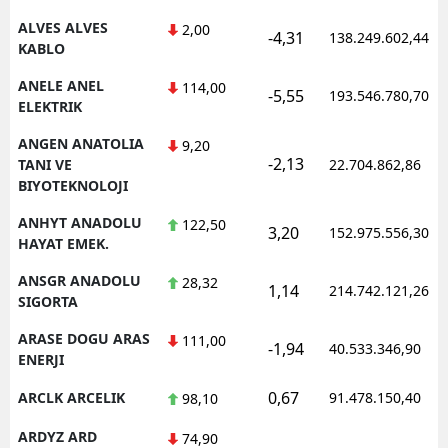
ALVES ALVES
2,00
-4,31
138.249.602,44
Yalova
KABLO
Karabük
ANELE ANEL
114,00
-5,55
193.546.780,70
ELEKTRIK
Kilis
ANGEN ANATOLIA
9,20
-2,13
Osmaniye
TANI VE
22.704.862,86
BIYOTEKNOLOJI
Düzce
ANHYT ANADOLU
122,50
3,20
152.975.556,30
HAYAT EMEK.
ANSGR ANADOLU
28,32
1,14
214.742.121,26
SIGORTA
ARASE DOGU ARAS
111,00
-1,94
40.533.346,90
ENERJI
0,67
ARCLK ARCELIK
91.478.150,40
98,10
ARDYZ ARD
74,90