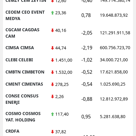
-0,40
CEMZY CEM ZEYTIN
149.714.580,14
12,60
CEOEM CEO EVENT
23,36
0,78
19.648.873,92
MEDYA
CGCAM CAGDAS
40,16
-2,05
121.291.911,58
CAM
-2,19
CIMSA CIMSA
600.756.723,70
44,74
-1,02
CLEBI CELEBI
34.000.721,00
1.451,00
-0,52
CMBTN CIMBETON
17.621.858,00
1.532,00
-0,54
CMENT CIMENTAS
1.025.690,25
278,25
CONSE CONSUS
2,26
-0,88
12.812.972,89
ENERJI
COSMO COSMOS
117,40
0,95
5.281.638,80
YAT. HOLDING
CRDFA
37,82