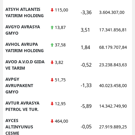
ATSYH ATLANTIS
115,00
-3,36
3.604.307,00
YATIRIM HOLDING
AVGYO AVRASYA
13,87
3,51
17.341.856,81
GMYO
AVHOL AVRUPA
37,58
1,84
68.179.707,84
YATIRIM HOLDING
AVOD A.V.O.D GIDA
3,82
-0,52
23.238.843,63
VE TARIM
AVPGY
51,75
-1,33
AVRUPAKENT
40.023.458,00
GMYO
AVTUR AVRASYA
12,95
-5,89
14.342.749,90
PETROL VE TUR.
AYCES
464,00
-0,05
ALTINYUNUS
27.919.889,25
CESME