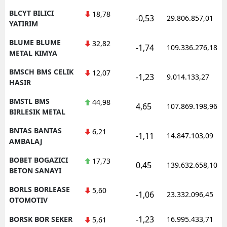
BLCYT BILICI
18,78
-0,53
29.806.857,01
YATIRIM
BLUME BLUME
32,82
-1,74
109.336.276,18
METAL KIMYA
BMSCH BMS CELIK
12,07
-1,23
9.014.133,27
HASIR
BMSTL BMS
44,98
4,65
107.869.198,96
BIRLESIK METAL
BNTAS BANTAS
6,21
-1,11
14.847.103,09
AMBALAJ
BOBET BOGAZICI
17,73
0,45
139.632.658,10
BETON SANAYI
BORLS BORLEASE
5,60
-1,06
23.332.096,45
OTOMOTIV
-1,23
BORSK BOR SEKER
16.995.433,71
5,61