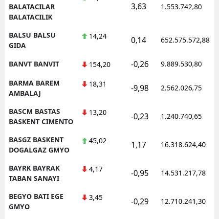
3,63
BALATACILAR
1.553.742,80
BALATACILIK
BALSU BALSU
14,24
0,14
652.575.572,88
GIDA
-0,26
BANVT BANVIT
9.889.530,80
154,20
BARMA BAREM
18,31
-9,98
2.562.026,75
AMBALAJ
BASCM BASTAS
13,20
-0,23
1.240.740,65
BASKENT CIMENTO
BASGZ BASKENT
45,02
1,17
16.318.624,40
DOGALGAZ GMYO
BAYRK BAYRAK
4,17
-0,95
14.531.217,78
TABAN SANAYI
BEGYO BATI EGE
3,45
-0,29
12.710.241,30
GMYO