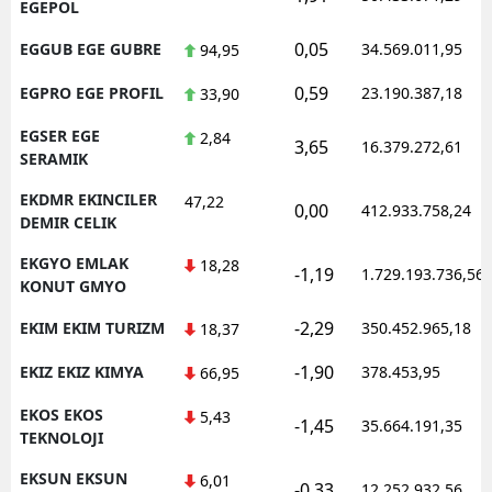
EGEPOL
0,05
EGGUB EGE GUBRE
34.569.011,95
94,95
0,59
EGPRO EGE PROFIL
23.190.387,18
33,90
EGSER EGE
2,84
3,65
16.379.272,61
SERAMIK
EKDMR EKINCILER
47,22
0,00
412.933.758,24
DEMIR CELIK
EKGYO EMLAK
18,28
-1,19
1.729.193.736,56
KONUT GMYO
-2,29
EKIM EKIM TURIZM
350.452.965,18
18,37
-1,90
EKIZ EKIZ KIMYA
378.453,95
66,95
EKOS EKOS
5,43
-1,45
35.664.191,35
TEKNOLOJI
EKSUN EKSUN
6,01
-0,33
12.252.932,56