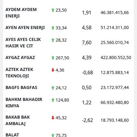
AYDEM AYDEM
23,50
1,91
46.381.415,66
ENERJI
4,58
AYEN AYEN ENERJI
51.214.311,00
33,34
AYES AYES CELIK
28,32
7,60
25.560.010,74
HASIR VE CIT
4,39
AYGAZ AYGAZ
422.800.552,50
267,50
AZTEK AZTEK
4,36
-0,68
12.875.883,14
TEKNOLOJI
0,50
BAGFS BAGFAS
23.172.977,44
24,12
BAHKM BAHADIR
124,80
1,22
66.932.480,80
KIMYA
BAKAB BAK
45,32
-2,62
18.793.148,60
AMBALAJ
BALAT
75,75