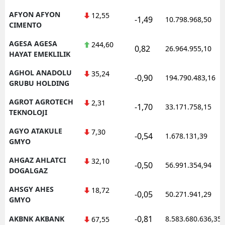
Mersin
AFYON AFYON
12,55
-1,49
10.798.968,50
CIMENTO
İstanbul
AGESA AGESA
244,60
0,82
26.964.955,10
HAYAT EMEKLILIK
İzmir
AGHOL ANADOLU
35,24
Kars
-0,90
194.790.483,16
GRUBU HOLDING
Kastamonu
AGROT AGROTECH
2,31
-1,70
33.171.758,15
TEKNOLOJI
Kayseri
AGYO ATAKULE
7,30
-0,54
1.678.131,39
Kırklareli
GMYO
Kırşehir
AHGAZ AHLATCI
32,10
-0,50
56.991.354,94
DOGALGAZ
Kocaeli
AHSGY AHES
18,72
-0,05
50.271.941,29
Konya
GMYO
-0,81
AKBNK AKBANK
8.583.680.636,35
67,55
Kütahya