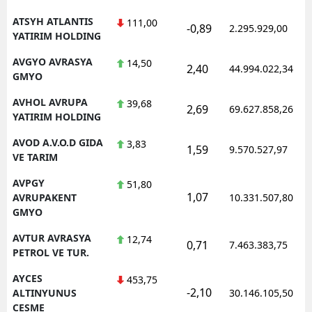
ATSYH ATLANTIS
111,00
-0,89
2.295.929,00
YATIRIM HOLDING
AVGYO AVRASYA
14,50
2,40
44.994.022,34
GMYO
AVHOL AVRUPA
39,68
2,69
69.627.858,26
YATIRIM HOLDING
AVOD A.V.O.D GIDA
3,83
1,59
9.570.527,97
VE TARIM
AVPGY
51,80
1,07
AVRUPAKENT
10.331.507,80
GMYO
AVTUR AVRASYA
12,74
0,71
7.463.383,75
PETROL VE TUR.
AYCES
453,75
-2,10
ALTINYUNUS
30.146.105,50
CESME