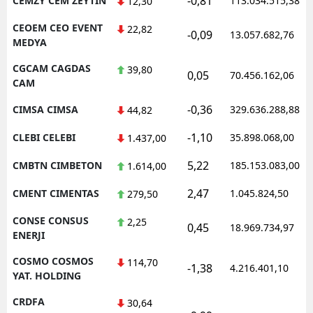
-0,81
CEMZY CEM ZEYTIN
113.034.515,38
12,30
CEOEM CEO EVENT
22,82
-0,09
13.057.682,76
MEDYA
CGCAM CAGDAS
39,80
0,05
70.456.162,06
CAM
-0,36
CIMSA CIMSA
329.636.288,88
44,82
-1,10
CLEBI CELEBI
35.898.068,00
1.437,00
5,22
CMBTN CIMBETON
185.153.083,00
1.614,00
2,47
CMENT CIMENTAS
1.045.824,50
279,50
CONSE CONSUS
2,25
0,45
18.969.734,97
ENERJI
COSMO COSMOS
114,70
-1,38
4.216.401,10
YAT. HOLDING
CRDFA
30,64