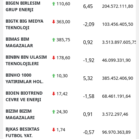
BIGEN BIRLESIM
110,60
6,45
204.572.111,80
GRUP ENERJI
BIGTK BIG MEDYA
363,00
-2,09
103.456.405,50
TEKNOLOJI
BIMAS BIM
385,75
0,92
3.513.897.605,75
MAGAZALAR
BINBN BIN ULASIM
178,60
-1,92
46.099.331,90
TEKNOLOJILERI
BINHO 1000
10,30
5,32
385.452.406,90
YATIRIMLAR HOL.
BIOEN BIOTREND
17,42
-1,58
68.461.191,64
CEVRE VE ENERJI
BIZIM BIZIM
24,30
0,91
3.572.297,46
MAGAZALARI
BJKAS BESIKTAS
1,74
-0,57
96.970.363,89
FUTBOL YAT.