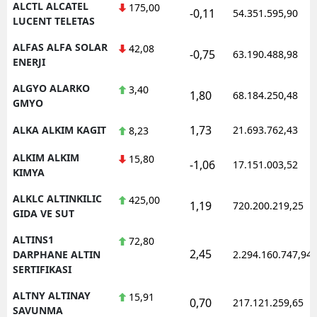
ALCTL ALCATEL
175,00
-0,11
54.351.595,90
LUCENT TELETAS
Yozgat
ALFAS ALFA SOLAR
42,08
-0,75
63.190.488,98
Zonguldak
ENERJI
Aksaray
ALGYO ALARKO
3,40
1,80
68.184.250,48
GMYO
Bayburt
1,73
ALKA ALKIM KAGIT
21.693.762,43
8,23
Karaman
ALKIM ALKIM
15,80
-1,06
17.151.003,52
Kırıkkale
KIMYA
ALKLC ALTINKILIC
425,00
Batman
1,19
720.200.219,25
GIDA VE SUT
Şırnak
ALTINS1
72,80
2,45
DARPHANE ALTIN
2.294.160.747,94
Bartın
SERTIFIKASI
Ardahan
ALTNY ALTINAY
15,91
0,70
217.121.259,65
SAVUNMA
Iğdır