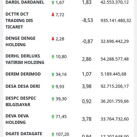
1,83
DARDL DARDANEL
42.553.370,12
1,67
DCTTR DCT
7,72
-8,53
TRADING DIS
935.141.480,32
TICARET
DENGE DENGE
2,28
-0,87
32.696.442,29
HOLDING
DERHL DERLUKS
10,80
2,86
54.288.577,48
YATIRIM HOLDING
1,07
DERIM DERIMOD
5.189.445,68
34,16
3,98
DESA DESA DERI
92.715.206,17
9,93
DESPC DESPEC
39,30
0,92
36.201.759,66
BILGISAYAR
DEVA DEVA
71,45
3,78
33.764.732,60
HOLDING
DGATE DATAGATE
107,20
0,94
17.207.648,00