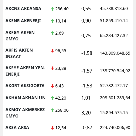
0,55
AKCNS AKCANSA
45.788.813,60
236,40
Malatya
0,90
AKENR AKENERJI
51.859.410,14
10,14
Manisa
AKFGY AKFEN
2,69
Kahramanmaraş
0,75
65.234.427,32
GMYO
Mardin
AKFIS AKFEN
96,55
-1,58
143.809.048,65
INSAAT
Muğla
AKFYE AKFEN YEN.
23,88
-1,57
138.770.544,92
Muş
ENERJI
Nevşehir
-1,53
AKGRT AKSIGORTA
52.782.472,17
6,43
Niğde
1,01
AKHAN AKHAN UN
208.501.289,64
42,20
Ordu
AKMGY AKMERKEZ
258,00
3,20
15.894.575,15
GMYO
Rize
-0,87
AKSA AKSA
224.740.006,90
12,54
Sakarya