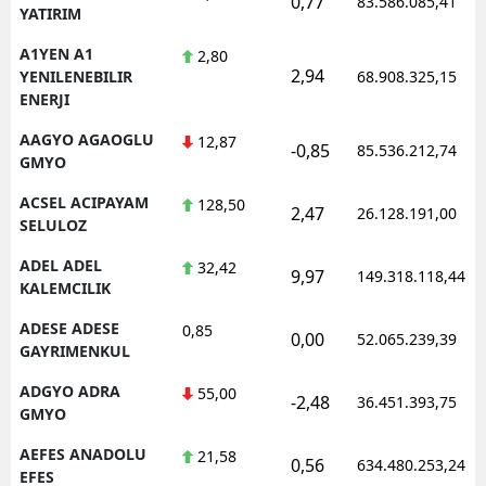
0,77
83.586.085,41
YATIRIM
Edirne
A1YEN A1
2,80
Elazığ
2,94
YENILENEBILIR
68.908.325,15
ENERJI
Erzincan
AAGYO AGAOGLU
12,87
-0,85
85.536.212,74
Erzurum
GMYO
ACSEL ACIPAYAM
128,50
Eskişehir
2,47
26.128.191,00
SELULOZ
Gaziantep
ADEL ADEL
32,42
9,97
149.318.118,44
KALEMCILIK
Giresun
ADESE ADESE
0,85
0,00
Gümüşhane
52.065.239,39
GAYRIMENKUL
Hakkari
ADGYO ADRA
55,00
-2,48
36.451.393,75
GMYO
Hatay
AEFES ANADOLU
21,58
0,56
634.480.253,24
Isparta
EFES