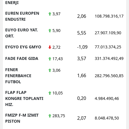
ENERJI
EUREN EUROPEN
3,97
2,06
108.798.316,17
ENDUSTRI
EUYO EURO YAT.
5,90
5,55
27.907.109,90
ORT.
-1,09
EYGYO EYG GMYO
77.013.374,25
2,72
3,57
FADE FADE GIDA
331.374.492,49
17,43
FENER
3,06
1,66
FENERBAHCE
282.796.560,85
FUTBOL
FLAP FLAP
10,05
0,20
KONGRE TOPLANTI
4.984.490,46
HIZ.
FMIZP F-M IZMIT
283,75
2,07
8.048.478,50
PISTON