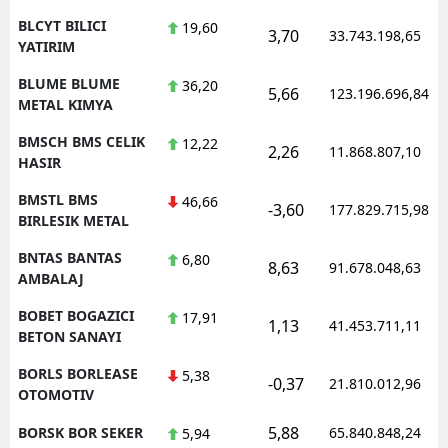
BLCYT BILICI
19,60
3,70
33.743.198,65
YATIRIM
BLUME BLUME
36,20
5,66
123.196.696,84
METAL KIMYA
BMSCH BMS CELIK
12,22
2,26
11.868.807,10
HASIR
BMSTL BMS
46,66
-3,60
177.829.715,98
BIRLESIK METAL
BNTAS BANTAS
6,80
8,63
91.678.048,63
AMBALAJ
BOBET BOGAZICI
17,91
1,13
41.453.711,11
BETON SANAYI
BORLS BORLEASE
5,38
-0,37
21.810.012,96
OTOMOTIV
5,88
BORSK BOR SEKER
65.840.848,24
5,94