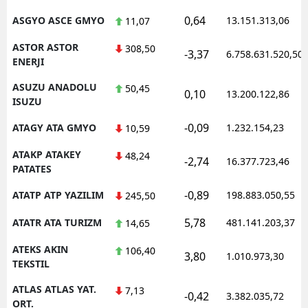
0,64
ASGYO ASCE GMYO
13.151.313,06
11,07
ASTOR ASTOR
308,50
-3,37
6.758.631.520,50
ENERJI
ASUZU ANADOLU
50,45
0,10
13.200.122,86
ISUZU
-0,09
ATAGY ATA GMYO
1.232.154,23
10,59
ATAKP ATAKEY
48,24
-2,74
16.377.723,46
PATATES
-0,89
ATATP ATP YAZILIM
198.883.050,55
245,50
5,78
ATATR ATA TURIZM
481.141.203,37
14,65
ATEKS AKIN
106,40
3,80
1.010.973,30
TEKSTIL
ATLAS ATLAS YAT.
7,13
-0,42
3.382.035,72
ORT.