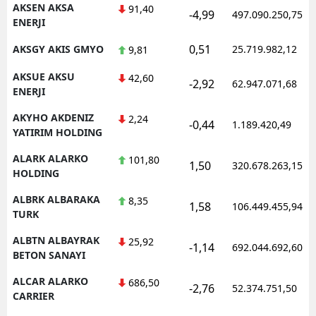
AKSEN AKSA
91,40
-4,99
497.090.250,75
ENERJI
Samsun
0,51
AKSGY AKIS GMYO
25.719.982,12
9,81
Siirt
AKSUE AKSU
42,60
Sinop
-2,92
62.947.071,68
ENERJI
Sivas
AKYHO AKDENIZ
2,24
-0,44
1.189.420,49
YATIRIM HOLDING
Tekirdağ
ALARK ALARKO
101,80
1,50
320.678.263,15
Tokat
HOLDING
Trabzon
ALBRK ALBARAKA
8,35
1,58
106.449.455,94
TURK
Tunceli
ALBTN ALBAYRAK
25,92
-1,14
692.044.692,60
BETON SANAYI
Şanlıurfa
ALCAR ALARKO
686,50
Uşak
-2,76
52.374.751,50
CARRIER
Van