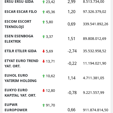
2,99
ERSU ERSU GIDA
8.513.734,00
23,42
1,20
ESCAR ESCAR FILO
97.326.379,02
45,36
ESCOM ESCORT
5,80
0,69
339.541.892,26
TEKNOLOJI
ESEN ESENBOGA
3,37
1,51
89.808.012,69
ELEKTRIK
-2,74
ETILR ETILER GIDA
35.532.958,52
5,69
ETYAT EURO TREND
13,71
-0,22
11.194.021,90
YAT. ORT.
EUHOL EURO
10,62
1,14
4.711.381,05
YATIRIM HOLDING
EUKYO EURO
12,80
-0,78
9.221.557,99
KAPITAL YAT. ORT.
EUPWR
91,70
0,66
EUROPOWER
911.874.814,50