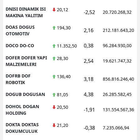
DNISI DINAMIK ISI
20,12
-2,52
20.720.268,32
MAKINA YALITIM
DOAS DOGUS
194,30
2,16
212.181.643,20
OTOMOTIV
0,38
DOCO DO-CO
96.284.930,00
11.352,50
DOFER DOFER YAPI
28,30
2,54
19.621.747,32
MALZEMELERI
DOFRB DOF
136,40
3,18
856.816.246,40
ROBOTIK
4,38
DOGUB DOGUSAN
26.285.582,45
81,05
DOHOL DOGAN
20,50
-1,91
131.554.567,36
HOLDING
DOKTA DOKTAS
21,20
-0,38
7.235.066,94
DOKUMCULUK