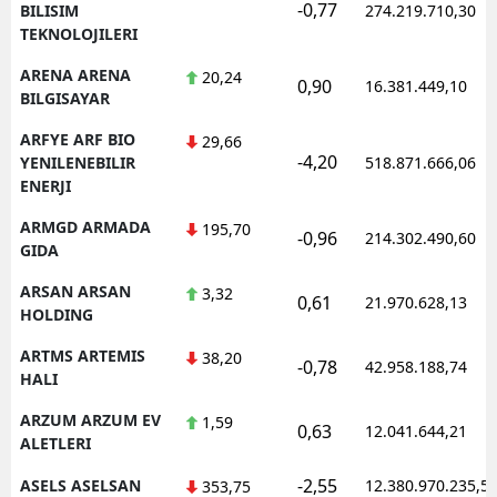
-0,77
BILISIM
274.219.710,30
TEKNOLOJILERI
ARENA ARENA
20,24
0,90
16.381.449,10
BILGISAYAR
ARFYE ARF BIO
29,66
-4,20
YENILENEBILIR
518.871.666,06
ENERJI
ARMGD ARMADA
195,70
-0,96
214.302.490,60
GIDA
ARSAN ARSAN
3,32
0,61
21.970.628,13
HOLDING
ARTMS ARTEMIS
38,20
-0,78
42.958.188,74
HALI
ARZUM ARZUM EV
1,59
0,63
12.041.644,21
ALETLERI
-2,55
ASELS ASELSAN
12.380.970.235,5
353,75