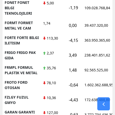
FONET FONET
5,00
-1,19
BILGI
109.028.768,84
TEKNOLOJILERI
FORMT FORMET
1,74
0,00
39.437.320,00
METAL VE CAM
FORTE FORTE BILGI
113,30
-4,15
363.950.365,60
ILETISIM
FRIGO FRIGO PAK
2,37
3,49
238.401.851,62
GIDA
FRMPL FORMUL
35,76
1,48
92.565.525,00
PLASTIK VE METAL
FROTO FORD
78,10
-0,64
1.602.362.688,95
OTOSAN
FZLGY FUZUL
10,36
-4,43
172.638.488,80
GMYO
GARAN GARANTI
127,00
-0,63
3.772.734.436,30