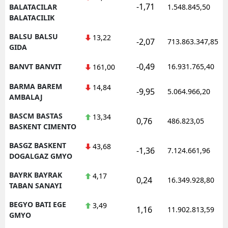
-1,71
BALATACILAR
1.548.845,50
BALATACILIK
BALSU BALSU
13,22
-2,07
713.863.347,85
GIDA
-0,49
BANVT BANVIT
16.931.765,40
161,00
BARMA BAREM
14,84
-9,95
5.064.966,20
AMBALAJ
BASCM BASTAS
13,34
0,76
486.823,05
BASKENT CIMENTO
BASGZ BASKENT
43,68
-1,36
7.124.661,96
DOGALGAZ GMYO
BAYRK BAYRAK
4,17
0,24
16.349.928,80
TABAN SANAYI
BEGYO BATI EGE
3,49
1,16
11.902.813,59
GMYO