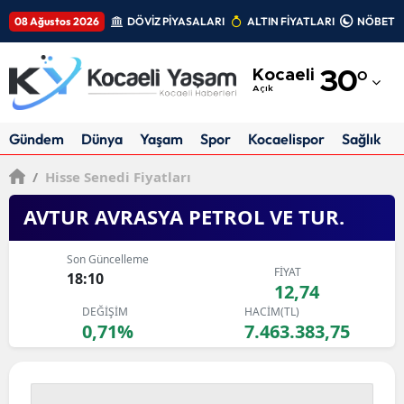
08 Ağustos 2026
DÖVİZ PİYASALARI
ALTIN FİYATLARI
NÖBETÇİ
Adana
Kocaeli
30
°
Adıyaman
Açık
Afyonkarahisar
Gündem
Dünya
Yaşam
Spor
Kocaelispor
Sağlık
Ağrı
/
Hisse Senedi Fiyatları
Amasya
AVTUR AVRASYA PETROL VE TUR.
Ankara
Son Güncelleme
FİYAT
Antalya
18:10
12,74
DEĞİŞİM
HACİM(TL)
Artvin
0,71%
7.463.383,75
Aydın
Balıkesir