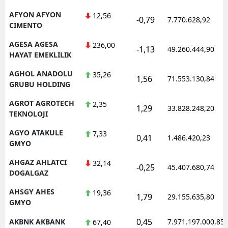
Mersin
AFYON AFYON
12,56
-0,79
7.770.628,92
CIMENTO
İstanbul
AGESA AGESA
236,00
-1,13
49.260.444,90
HAYAT EMEKLILIK
İzmir
AGHOL ANADOLU
35,26
Kars
1,56
71.553.130,84
GRUBU HOLDING
Kastamonu
AGROT AGROTECH
2,35
1,29
33.828.248,20
TEKNOLOJI
Kayseri
AGYO ATAKULE
7,33
0,41
1.486.420,23
Kırklareli
GMYO
Kırşehir
AHGAZ AHLATCI
32,14
-0,25
45.407.680,74
DOGALGAZ
Kocaeli
AHSGY AHES
19,36
1,79
29.155.635,80
Konya
GMYO
0,45
AKBNK AKBANK
7.971.197.000,85
67,40
Kütahya