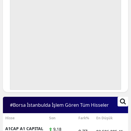
Bilecik
Bingöl
Bitlis
Bolu
Burdur
Bursa
Çanakkale
Çankırı
Çorum
#Borsa İstanbulda İşlem Gören Tüm Hisseler
Denizli
Hisse
Son
Fark%
En Düşük
Diyarbakır
A1CAP A1 CAPITAL
9,18