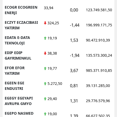
ECOGR ECOGREEN
33,94
0,00
123.749.581,50
ENERJI
ECZYT ECZACIBASI
324,25
-1,44
196.999.171,75
YATIRIM
EDATA E-DATA
19,19
1,53
90.472.910,39
TEKNOLOJI
EDIP EDIP
38,38
-1,94
135.573.300,24
GAYRIMENKUL
EFOR EFOR
19,77
3,67
985.371.910,85
YATIRIM
EGEEN EGE
5.272,50
0,81
39.131.285,00
ENDUSTRI
EGEGY EGEYAPI
29,40
1,31
29.776.579,96
AVRUPA GMYO
EGEPO NASMED
19,00
1,39
66.627.502,35