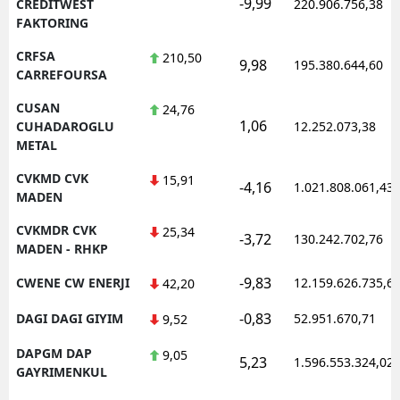
-9,99
CREDITWEST
220.906.756,38
FAKTORING
CRFSA
210,50
9,98
195.380.644,60
CARREFOURSA
CUSAN
24,76
1,06
CUHADAROGLU
12.252.073,38
METAL
CVKMD CVK
15,91
-4,16
1.021.808.061,43
MADEN
CVKMDR CVK
25,34
-3,72
130.242.702,76
MADEN - RHKP
-9,83
CWENE CW ENERJI
12.159.626.735,6
42,20
-0,83
DAGI DAGI GIYIM
52.951.670,71
9,52
DAPGM DAP
9,05
5,23
1.596.553.324,02
GAYRIMENKUL