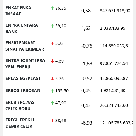
ENKAI ENKA
86,35
0,58
847.671.918,90
INSAAT
ENPRA ENPARA
59,10
1,63
2.038.133,95
BANK
ENSRI ENSARI
5,23
-0,76
114.680.039,61
SINAI YATIRIMLAR
ENTRA IC ENTERRA
4,69
-1,88
97.851.774,54
YEN. ENERJI
-0,52
EPLAS EGEPLAST
42.866.095,87
5,76
0,45
ERBOS ERBOSAN
4.921.581,30
155,50
ERCB ERCIYAS
47,90
0,42
26.324.743,60
CELIK BORU
EREGL EREGLI
38,68
-6,93
12.106.785.683,2
DEMIR CELIK