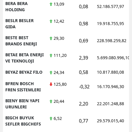
BERA BERA
13,09
0,08
52.186.577,97
HOLDING
BESLR BESLER
12,42
0,98
19.918.755,95
GIDA
BESTE BEST
29,30
0,69
228.598.259,82
BRANDS ENERJI
BETAE BETA ENERJI
111,20
2,39
5.699.080.996,10
VE TEKNOLOJI
0,58
BEYAZ BEYAZ FILO
10.817.880,08
24,34
BFREN BOSCH
125,80
-0,32
16.170.946,30
FREN SISTEMLERI
BIENY BIEN YAPI
20,44
2,20
22.201.248,88
URUNLERI
BIGCH BUYUK
6,52
0,77
29.579.015,40
SEFLER BIGCHEFS