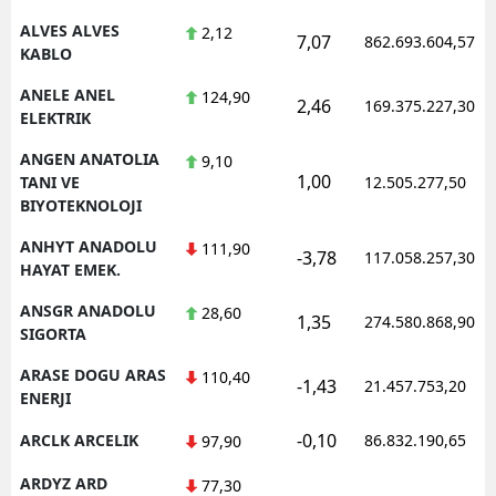
ALVES ALVES
2,12
7,07
862.693.604,57
Yalova
KABLO
Karabük
ANELE ANEL
124,90
2,46
169.375.227,30
ELEKTRIK
Kilis
ANGEN ANATOLIA
9,10
1,00
Osmaniye
TANI VE
12.505.277,50
BIYOTEKNOLOJI
Düzce
ANHYT ANADOLU
111,90
-3,78
117.058.257,30
HAYAT EMEK.
ANSGR ANADOLU
28,60
1,35
274.580.868,90
SIGORTA
ARASE DOGU ARAS
110,40
-1,43
21.457.753,20
ENERJI
-0,10
ARCLK ARCELIK
86.832.190,65
97,90
ARDYZ ARD
77,30