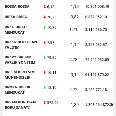
-1,13
BOSSA BOSSA
10.361.008,49
6,12
-0,82
BRISA BRISA
8.877.952,10
78,25
BRKO BIRKO
10,70
1,71
3.114.636,70
MENSUCAT
BRKSN BERKOSAN
7,97
-1,12
2.358.282,37
YALITIM
BRKVY BIRIKIM
79,95
4,78
74.542.532,65
VARLIK YONETIM
BRLSM BIRLESIM
16,11
-0,12
61.157.875,02
MUHENDISLIK
BRMEN BIRLIK
18,10
2,72
5.452.771,18
MENSUCAT
BRSAN BORUSAN
572,00
-1,89
1.308.264.872,50
BORU SANAYI