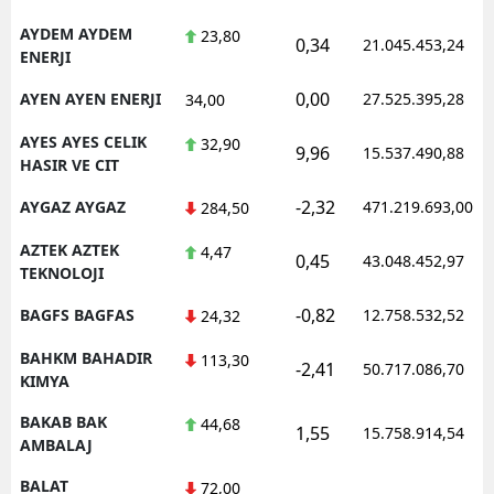
AYDEM AYDEM
23,80
0,34
21.045.453,24
ENERJI
0,00
AYEN AYEN ENERJI
27.525.395,28
34,00
AYES AYES CELIK
32,90
9,96
15.537.490,88
HASIR VE CIT
-2,32
AYGAZ AYGAZ
471.219.693,00
284,50
AZTEK AZTEK
4,47
0,45
43.048.452,97
TEKNOLOJI
-0,82
BAGFS BAGFAS
12.758.532,52
24,32
BAHKM BAHADIR
113,30
-2,41
50.717.086,70
KIMYA
BAKAB BAK
44,68
1,55
15.758.914,54
AMBALAJ
BALAT
72,00