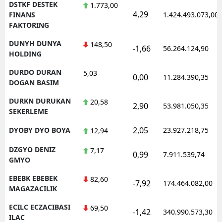
DSTKF DESTEK
1.773,00
4,29
FINANS
1.424.493.073,00
FAKTORING
DUNYH DUNYA
148,50
-1,66
56.264.124,90
HOLDING
DURDO DURAN
5,03
0,00
11.284.390,35
DOGAN BASIM
DURKN DURUKAN
20,58
2,90
53.981.050,35
SEKERLEME
2,05
DYOBY DYO BOYA
23.927.218,75
12,94
DZGYO DENIZ
7,17
0,99
7.911.539,74
GMYO
EBEBK EBEBEK
82,60
-7,92
174.464.082,00
MAGAZACILIK
ECILC ECZACIBASI
69,50
-1,42
340.990.573,30
ILAC