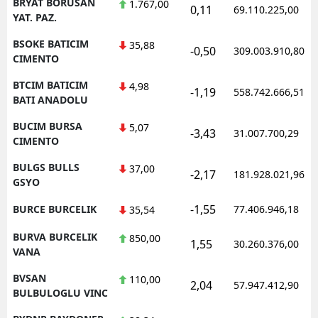
BRYAT BORUSAN
1.767,00
0,11
69.110.225,00
YAT. PAZ.
BSOKE BATICIM
35,88
-0,50
309.003.910,80
CIMENTO
BTCIM BATICIM
4,98
-1,19
558.742.666,51
BATI ANADOLU
BUCIM BURSA
5,07
-3,43
31.007.700,29
CIMENTO
BULGS BULLS
37,00
-2,17
181.928.021,96
GSYO
-1,55
BURCE BURCELIK
77.406.946,18
35,54
BURVA BURCELIK
850,00
1,55
30.260.376,00
VANA
BVSAN
110,00
2,04
57.947.412,90
BULBULOGLU VINC