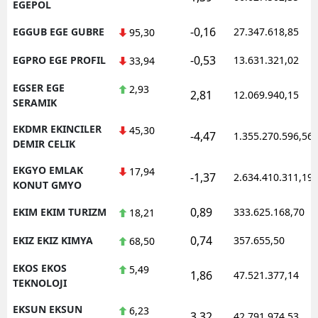
EGEPOL
-0,16
EGGUB EGE GUBRE
27.347.618,85
95,30
-0,53
EGPRO EGE PROFIL
13.631.321,02
33,94
EGSER EGE
2,93
2,81
12.069.940,15
SERAMIK
EKDMR EKINCILER
45,30
-4,47
1.355.270.596,56
DEMIR CELIK
EKGYO EMLAK
17,94
-1,37
2.634.410.311,19
KONUT GMYO
0,89
EKIM EKIM TURIZM
333.625.168,70
18,21
0,74
EKIZ EKIZ KIMYA
357.655,50
68,50
EKOS EKOS
5,49
1,86
47.521.377,14
TEKNOLOJI
EKSUN EKSUN
6,23
3,32
42.791.974,53