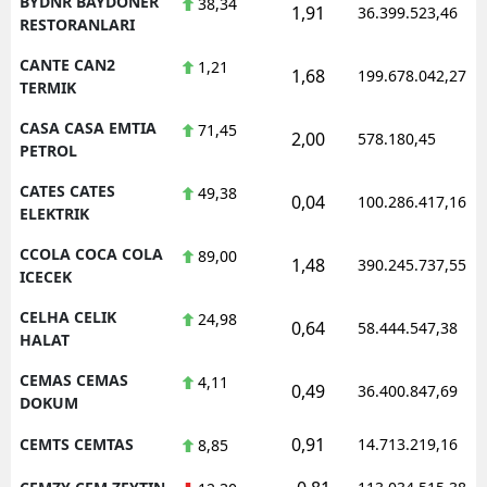
BYDNR BAYDONER
38,34
1,91
36.399.523,46
RESTORANLARI
CANTE CAN2
1,21
1,68
199.678.042,27
TERMIK
CASA CASA EMTIA
71,45
2,00
578.180,45
PETROL
CATES CATES
49,38
0,04
100.286.417,16
ELEKTRIK
CCOLA COCA COLA
89,00
1,48
390.245.737,55
ICECEK
CELHA CELIK
24,98
0,64
58.444.547,38
HALAT
CEMAS CEMAS
4,11
0,49
36.400.847,69
DOKUM
0,91
CEMTS CEMTAS
14.713.219,16
8,85