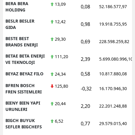
BERA BERA
13,09
0,08
52.186.577,97
HOLDING
BESLR BESLER
12,42
0,98
19.918.755,95
GIDA
BESTE BEST
29,30
0,69
228.598.259,82
BRANDS ENERJI
BETAE BETA ENERJI
111,20
2,39
5.699.080.996,10
VE TEKNOLOJI
0,58
BEYAZ BEYAZ FILO
10.817.880,08
24,34
BFREN BOSCH
125,80
-0,32
16.170.946,30
FREN SISTEMLERI
BIENY BIEN YAPI
20,44
2,20
22.201.248,88
URUNLERI
BIGCH BUYUK
6,52
0,77
29.579.015,40
SEFLER BIGCHEFS