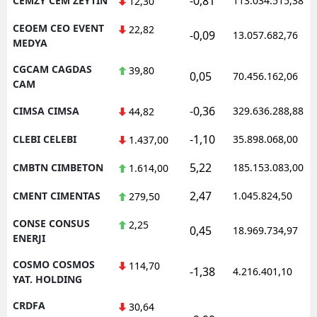
-0,81
CEMZY CEM ZEYTIN
113.034.515,38
12,30
CEOEM CEO EVENT
22,82
-0,09
13.057.682,76
MEDYA
CGCAM CAGDAS
39,80
0,05
70.456.162,06
CAM
-0,36
CIMSA CIMSA
329.636.288,88
44,82
-1,10
CLEBI CELEBI
35.898.068,00
1.437,00
5,22
CMBTN CIMBETON
185.153.083,00
1.614,00
2,47
CMENT CIMENTAS
1.045.824,50
279,50
CONSE CONSUS
2,25
0,45
18.969.734,97
ENERJI
COSMO COSMOS
114,70
-1,38
4.216.401,10
YAT. HOLDING
CRDFA
30,64