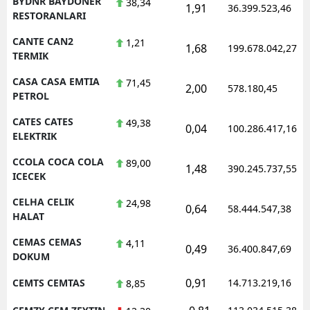
BYDNR BAYDONER
38,34
1,91
36.399.523,46
RESTORANLARI
CANTE CAN2
1,21
1,68
199.678.042,27
TERMIK
CASA CASA EMTIA
71,45
2,00
578.180,45
PETROL
CATES CATES
49,38
0,04
100.286.417,16
ELEKTRIK
CCOLA COCA COLA
89,00
1,48
390.245.737,55
ICECEK
CELHA CELIK
24,98
0,64
58.444.547,38
HALAT
CEMAS CEMAS
4,11
0,49
36.400.847,69
DOKUM
0,91
CEMTS CEMTAS
14.713.219,16
8,85