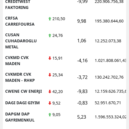
-9,99
CREDITWEST
220.906.756,38
FAKTORING
CRFSA
210,50
9,98
195.380.644,60
CARREFOURSA
CUSAN
24,76
1,06
CUHADAROGLU
12.252.073,38
METAL
CVKMD CVK
15,91
-4,16
1.021.808.061,43
MADEN
CVKMDR CVK
25,34
-3,72
130.242.702,76
MADEN - RHKP
-9,83
CWENE CW ENERJI
12.159.626.735,6
42,20
-0,83
DAGI DAGI GIYIM
52.951.670,71
9,52
DAPGM DAP
9,05
5,23
1.596.553.324,02
GAYRIMENKUL