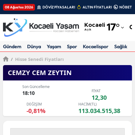
08 Ağustos 2026
DÖVİZ PİYASALARI
ALTIN FİYATLARI
NÖBETÇİ
Adana
Kocaeli
17
°
Adıyaman
Açık
Afyonkarahisar
Gündem
Dünya
Yaşam
Spor
Kocaelispor
Sağlık
Ağrı
/
Hisse Senedi Fiyatları
Amasya
CEMZY CEM ZEYTIN
Ankara
Son Güncelleme
FİYAT
Antalya
18:10
12,30
DEĞİŞİM
HACİM(TL)
Artvin
-0,81%
113.034.515,38
Aydın
Balıkesir