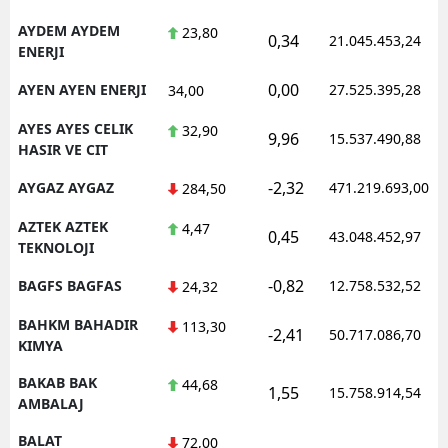
AYDEM AYDEM
23,80
0,34
21.045.453,24
ENERJI
0,00
AYEN AYEN ENERJI
27.525.395,28
34,00
AYES AYES CELIK
32,90
9,96
15.537.490,88
HASIR VE CIT
-2,32
AYGAZ AYGAZ
471.219.693,00
284,50
AZTEK AZTEK
4,47
0,45
43.048.452,97
TEKNOLOJI
-0,82
BAGFS BAGFAS
12.758.532,52
24,32
BAHKM BAHADIR
113,30
-2,41
50.717.086,70
KIMYA
BAKAB BAK
44,68
1,55
15.758.914,54
AMBALAJ
BALAT
72,00