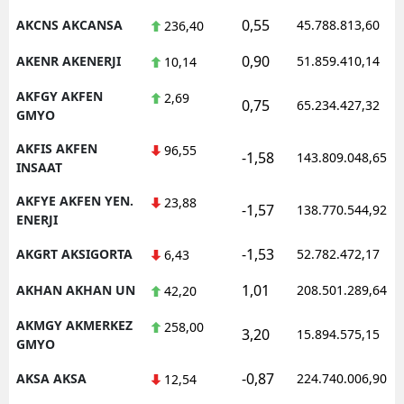
0,55
AKCNS AKCANSA
45.788.813,60
236,40
Malatya
0,90
AKENR AKENERJI
51.859.410,14
10,14
Manisa
AKFGY AKFEN
2,69
Kahramanmaraş
0,75
65.234.427,32
GMYO
Mardin
AKFIS AKFEN
96,55
-1,58
143.809.048,65
INSAAT
Muğla
AKFYE AKFEN YEN.
23,88
-1,57
138.770.544,92
Muş
ENERJI
Nevşehir
-1,53
AKGRT AKSIGORTA
52.782.472,17
6,43
Niğde
1,01
AKHAN AKHAN UN
208.501.289,64
42,20
Ordu
AKMGY AKMERKEZ
258,00
3,20
15.894.575,15
GMYO
Rize
-0,87
AKSA AKSA
224.740.006,90
12,54
Sakarya