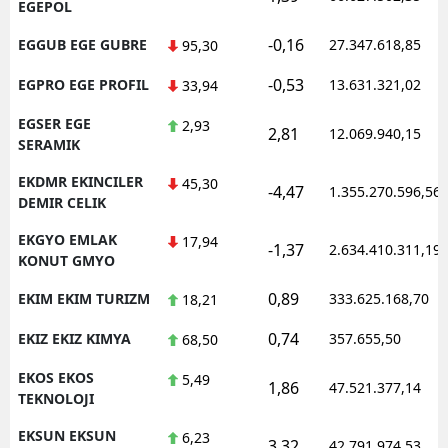
EGEPOL
-0,16
EGGUB EGE GUBRE
27.347.618,85
95,30
-0,53
EGPRO EGE PROFIL
13.631.321,02
33,94
EGSER EGE
2,93
2,81
12.069.940,15
SERAMIK
EKDMR EKINCILER
45,30
-4,47
1.355.270.596,56
DEMIR CELIK
EKGYO EMLAK
17,94
-1,37
2.634.410.311,19
KONUT GMYO
0,89
EKIM EKIM TURIZM
333.625.168,70
18,21
0,74
EKIZ EKIZ KIMYA
357.655,50
68,50
EKOS EKOS
5,49
1,86
47.521.377,14
TEKNOLOJI
EKSUN EKSUN
6,23
3,32
42.791.974,53