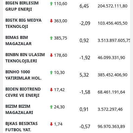
BIGEN BIRLESIM
110,60
6,45
204.572.111,80
GRUP ENERJI
BIGTK BIG MEDYA
363,00
-2,09
103.456.405,50
TEKNOLOJI
BIMAS BIM
385,75
0,92
3.513.897.605,75
MAGAZALAR
BINBN BIN ULASIM
178,60
-1,92
46.099.331,90
TEKNOLOJILERI
BINHO 1000
10,30
5,32
385.452.406,90
YATIRIMLAR HOL.
BIOEN BIOTREND
17,42
-1,58
68.461.191,64
CEVRE VE ENERJI
BIZIM BIZIM
24,30
0,91
3.572.297,46
MAGAZALARI
BJKAS BESIKTAS
1,74
-0,57
96.970.363,89
FUTBOL YAT.