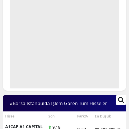
Bilecik
Bingöl
Bitlis
Bolu
Burdur
Bursa
Çanakkale
Çankırı
Çorum
#Borsa İstanbulda İşlem Gören Tüm Hisseler
Denizli
Hisse
Son
Fark%
En Düşük
Diyarbakır
A1CAP A1 CAPITAL
9,18