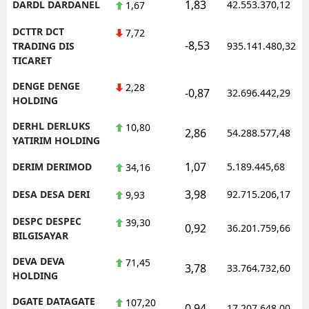
1,83
DARDL DARDANEL
42.553.370,12
1,67
DCTTR DCT
7,72
-8,53
TRADING DIS
935.141.480,32
TICARET
DENGE DENGE
2,28
-0,87
32.696.442,29
HOLDING
DERHL DERLUKS
10,80
2,86
54.288.577,48
YATIRIM HOLDING
1,07
DERIM DERIMOD
5.189.445,68
34,16
3,98
DESA DESA DERI
92.715.206,17
9,93
DESPC DESPEC
39,30
0,92
36.201.759,66
BILGISAYAR
DEVA DEVA
71,45
3,78
33.764.732,60
HOLDING
DGATE DATAGATE
107,20
0,94
17.207.648,00