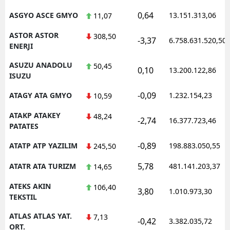
0,64
ASGYO ASCE GMYO
13.151.313,06
11,07
ASTOR ASTOR
308,50
-3,37
6.758.631.520,50
ENERJI
ASUZU ANADOLU
50,45
0,10
13.200.122,86
ISUZU
-0,09
ATAGY ATA GMYO
1.232.154,23
10,59
ATAKP ATAKEY
48,24
-2,74
16.377.723,46
PATATES
-0,89
ATATP ATP YAZILIM
198.883.050,55
245,50
5,78
ATATR ATA TURIZM
481.141.203,37
14,65
ATEKS AKIN
106,40
3,80
1.010.973,30
TEKSTIL
ATLAS ATLAS YAT.
7,13
-0,42
3.382.035,72
ORT.