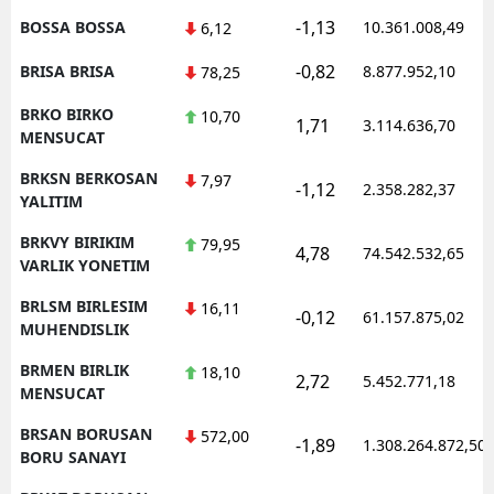
-1,13
BOSSA BOSSA
10.361.008,49
6,12
-0,82
BRISA BRISA
8.877.952,10
78,25
BRKO BIRKO
10,70
1,71
3.114.636,70
MENSUCAT
BRKSN BERKOSAN
7,97
-1,12
2.358.282,37
YALITIM
BRKVY BIRIKIM
79,95
4,78
74.542.532,65
VARLIK YONETIM
BRLSM BIRLESIM
16,11
-0,12
61.157.875,02
MUHENDISLIK
BRMEN BIRLIK
18,10
2,72
5.452.771,18
MENSUCAT
BRSAN BORUSAN
572,00
-1,89
1.308.264.872,50
BORU SANAYI