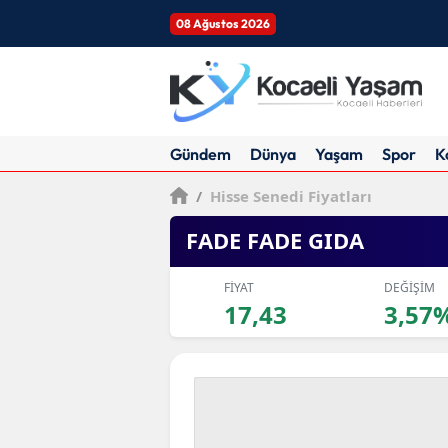
08 Ağustos 2026
Gündem
Dünya
Yaşam
Spor
K
/
Hisse Senedi Fiyatları
FADE FADE GIDA
FİYAT
DEĞİŞİM
17,43
3,57