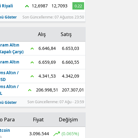
12,6987
12,7093
 Riyali
0.22
ü Göster
Son Güncellenme: 07 Ağustos 23:50
Alış
Satış
ram Altın
6.653,03
6.646,84
Kapalı Çarşı)
6.660,55
6.659,69
ram Altın
ns Altın /
4.342,09
4.341,53
USD
ns Altın /
207.307,01
206.998,51
L
Son Güncellenme: 07 Ağu - 23:59
ü Göster
to Para
Fiyat
Değişim
tcoin
3.096.544
(0.065%)
)