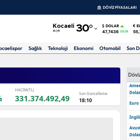
DÖVİZ PİYASALARI
Adana
Kocaeli
30
°
DOLAR
E
Adıyaman
47,7436
55,
Açık
%0.18
Afyonkarahisar
ocaelispor
Sağlık
Teknoloji
Ekonomi
Otomobil
Son D
Ağrı
Amasya
Dövi
Ankara
Amer
HACİM(TL)
Dolar
Son Güncelleme
Antalya
%
331.374.492,49
18:10
Euro
Artvin
İngili
Aydın
Avus
Balıkesir
Dolar