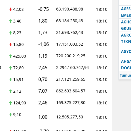
-0,75
63.190.488,98
18:10
AGES
42,08
Samsun
EMEK
1,80
68.184.250,48
18:10
3,40
Siirt
AGH
GRU
1,73
21.693.762,43
18:10
8,23
Sinop
AGRO
TEKN
-1,06
17.151.003,52
18:10
15,80
Sivas
AGYO
1,19
720.200.219,25
18:10
425,00
Tekirdağ
AHGA
2,45
I
2.294.160.747,94
18:10
72,80
DOG
Tokat
Tümün
0,70
217.121.259,65
18:10
15,91
Trabzon
7,07
862.693.604,57
18:10
2,12
Tunceli
2,46
169.375.227,30
18:10
124,90
Şanlıurfa
9,10
1,00
12.505.277,50
18:10
Uşak
Van