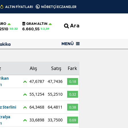
ALTIN FİYATLARI
NÖBETÇİ ECZANELER
URO
GRAM ALTIN
Ara
2510
6.660,55
%0.32
% 2,59
akika
MENÜ
z
Alış
Satış
Fark
ikan
47,6787
47,7436
0.18
ı
55,1254
55,2510
0.32
64,3468
64,4811
z Sterlini
0.38
tralya
33,6898
33,7500
0.69
ı