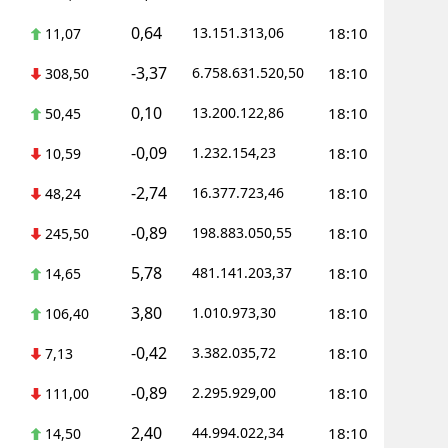
0,64
13.151.313,06
18:10
11,07
Yalova
-3,37
6.758.631.520,50
18:10
308,50
Karabük
0,10
13.200.122,86
18:10
50,45
Kilis
-0,09
1.232.154,23
18:10
10,59
Osmaniye
-2,74
16.377.723,46
18:10
48,24
Düzce
-0,89
198.883.050,55
18:10
245,50
5,78
481.141.203,37
18:10
14,65
3,80
1.010.973,30
18:10
106,40
-0,42
3.382.035,72
18:10
7,13
-0,89
2.295.929,00
18:10
111,00
2,40
44.994.022,34
18:10
14,50