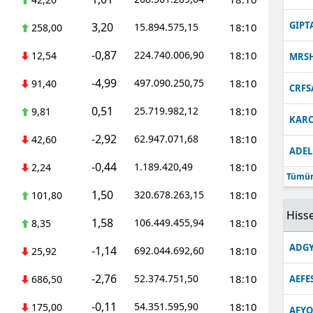
Malatya
GIPT
3,20
15.894.575,15
18:10
258,00
Manisa
-0,87
224.740.006,90
18:10
12,54
MRS
Kahramanmaraş
-4,99
497.090.250,75
18:10
91,40
CRFS
Mardin
0,51
25.719.982,12
18:10
9,81
KARC
Muğla
-2,92
62.947.071,68
18:10
42,60
ADEL
Muş
-0,44
1.189.420,49
18:10
2,24
Tümün
Nevşehir
1,50
320.678.263,15
18:10
101,80
Hisse
1,58
Niğde
106.449.455,94
18:10
8,35
ADGY
-1,14
692.044.692,60
18:10
Ordu
25,92
-2,76
52.374.751,50
18:10
686,50
AEFE
Rize
-0,11
54.351.595,90
18:10
175,00
Sakarya
AFYO