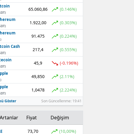
tcoin
65.060,86
(0.146%)
SDT)
thereum
1.922,00
(0.303%)
SDT)
thereum
91.475
(0.224%)
)
tcoin Cash
217,4
(0.555%)
SDT)
tecoin
45,9
(-0.196%)
SDT)
pple
49,850
(2.11%)
)
pple
1,0478
(2.224%)
SDT)
ü Göster
Son Güncellenme: 19:41
Artanlar
Fiyat
Değişim
73,70
(10,00%)
E