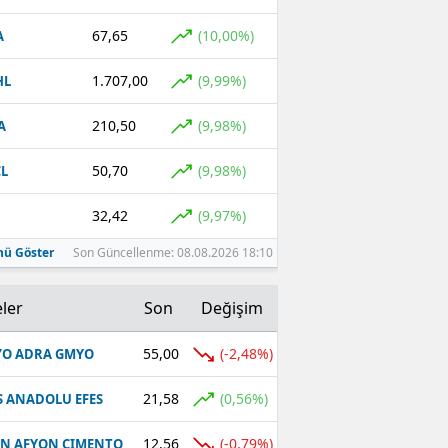
67,65
(10,00%)
A
1.707,00
(9,99%)
HL
210,50
(9,98%)
A
50,70
(9,98%)
L
32,42
(9,97%)
ü Göster
Son Güncellenme: 08.08.2026 18:10
ler
Son
Değişim
55,00
(-2,48%)
O ADRA GMYO
21,58
(0,56%)
S ANADOLU EFES
12,56
(-0,79%)
N AFYON CIMENTO