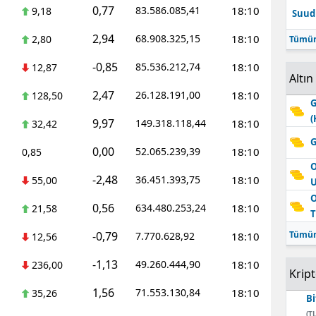
0,77
83.586.085,41
18:10
9,18
Suudi
Edirne
2,94
68.908.325,15
18:10
2,80
Tümün
Elazığ
-0,85
85.536.212,74
18:10
12,87
Erzincan
Altın
2,47
26.128.191,00
18:10
128,50
G
Erzurum
(
9,97
149.318.118,44
18:10
32,42
Eskişehir
G
0,00
52.065.239,39
18:10
0,85
Gaziantep
O
-2,48
36.451.393,75
18:10
55,00
Giresun
O
0,56
634.480.253,24
18:10
21,58
T
Gümüşhane
-0,79
Tümün
7.770.628,92
18:10
12,56
Hakkari
-1,13
49.260.444,90
18:10
236,00
Krip
Hatay
1,56
71.553.130,84
18:10
35,26
Bi
Isparta
(TL