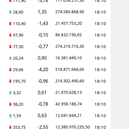
-3,78
117.058.257,30
18:10
111,90
Yozgat
1,35
274.580.868,90
18:10
28,60
Zonguldak
-1,43
21.457.753,20
18:10
110,40
Aksaray
-0,10
86.832.190,65
18:10
97,90
-0,77
Bayburt
274.219.710,30
18:10
77,30
0,90
16.381.449,10
18:10
Karaman
20,24
-4,20
518.871.666,06
18:10
29,66
Kırıkkale
-0,96
214.302.490,60
18:10
195,70
Batman
0,61
21.970.628,13
18:10
3,32
Şırnak
-0,78
42.958.188,74
18:10
38,20
Bartın
0,63
12.041.644,21
18:10
1,59
Ardahan
-2,55
12.380.970.235,50
18:10
353,75
Iğdır