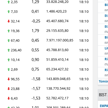
1,29
33.828.248,20
18:10
2,35
Bi
Mersin
(U
0,41
1.486.420,23
18:10
7,33
E
İstanbul
-0,25
45.407.680,74
18:10
32,14
(U
İzmir
E
1,79
29.155.635,80
18:10
19,36
(TL
Kars
Bi
0,45
7.971.197.000,85
18:10
67,40
(U
Kastamonu
Li
0,55
45.788.813,60
18:10
236,40
(U
Kayseri
0,90
Ri
51.859.410,14
18:10
10,14
(TL
Kırklareli
0,75
65.234.427,32
18:10
2,69
Ri
(U
Kırşehir
-1,58
143.809.048,65
18:10
96,55
Tümün
Kocaeli
-1,57
138.770.544,92
18:10
23,88
BIST 
Konya
-1,53
52.782.472,17
18:10
6,43
Kütahya
EMPA
1,01
208.501.289,64
18:10
42,20