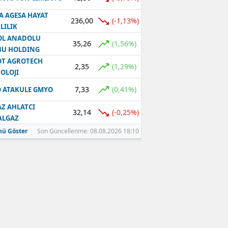
A AGESA HAYAT
236,00
(-1,13%)
LILIK
OL ANADOLU
35,26
(1,56%)
BU HOLDING
T AGROTECH
2,35
(1,29%)
OLOJI
7,33
(0,41%)
 ATAKULE GMYO
Z AHLATCI
32,14
(-0,25%)
ALGAZ
ü Göster
Son Güncellenme: 08.08.2026 18:10