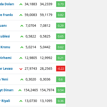
34,1883
34,2339
da Doları
0.73
59,0083
59,1179
re Frankı
0.82
7,0704
7,0812
Yuanı
0.29
0,5822
0,5825
ublesi
0.65
5,0214
5,0442
ç Kronu
0.62
12,9805
12,9992
Dirhemi
0.21
27,9743
28,2565
r Levası
-0.22
0,3020
0,3036
 Yeni
0.6
154,2465
154,7974
yt Dinarı
0.54
13,0730
13,1095
 Riyali
0.36