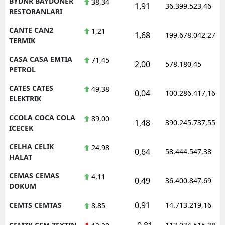
BYDNR BAYDONER
38,34
1,91
36.399.523,46
RESTORANLARI
CANTE CAN2
1,21
1,68
199.678.042,27
TERMIK
CASA CASA EMTIA
71,45
2,00
578.180,45
PETROL
CATES CATES
49,38
0,04
100.286.417,16
ELEKTRIK
CCOLA COCA COLA
89,00
1,48
390.245.737,55
ICECEK
CELHA CELIK
24,98
0,64
58.444.547,38
HALAT
CEMAS CEMAS
4,11
0,49
36.400.847,69
DOKUM
0,91
CEMTS CEMTAS
14.713.219,16
8,85