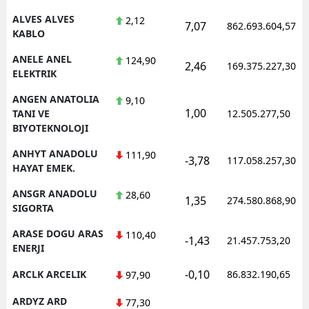
ALVES ALVES
2,12
7,07
862.693.604,57
Yalova
KABLO
Karabük
ANELE ANEL
124,90
2,46
169.375.227,30
ELEKTRIK
Kilis
ANGEN ANATOLIA
9,10
1,00
Osmaniye
TANI VE
12.505.277,50
BIYOTEKNOLOJI
Düzce
ANHYT ANADOLU
111,90
-3,78
117.058.257,30
HAYAT EMEK.
ANSGR ANADOLU
28,60
1,35
274.580.868,90
SIGORTA
ARASE DOGU ARAS
110,40
-1,43
21.457.753,20
ENERJI
-0,10
ARCLK ARCELIK
86.832.190,65
97,90
ARDYZ ARD
77,30