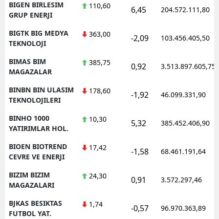
BIGEN BIRLESIM
110,60
6,45
204.572.111,80
GRUP ENERJI
BIGTK BIG MEDYA
363,00
-2,09
103.456.405,50
TEKNOLOJI
BIMAS BIM
385,75
0,92
3.513.897.605,75
MAGAZALAR
BINBN BIN ULASIM
178,60
-1,92
46.099.331,90
TEKNOLOJILERI
BINHO 1000
10,30
5,32
385.452.406,90
YATIRIMLAR HOL.
BIOEN BIOTREND
17,42
-1,58
68.461.191,64
CEVRE VE ENERJI
BIZIM BIZIM
24,30
0,91
3.572.297,46
MAGAZALARI
BJKAS BESIKTAS
1,74
-0,57
96.970.363,89
FUTBOL YAT.