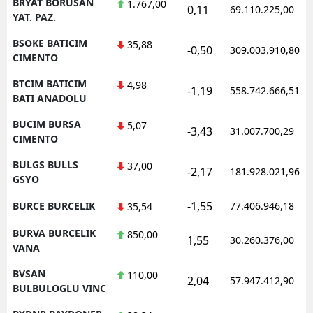
BRYAT BORUSAN
1.767,00
0,11
69.110.225,00
YAT. PAZ.
BSOKE BATICIM
35,88
-0,50
309.003.910,80
CIMENTO
BTCIM BATICIM
4,98
-1,19
558.742.666,51
BATI ANADOLU
BUCIM BURSA
5,07
-3,43
31.007.700,29
CIMENTO
BULGS BULLS
37,00
-2,17
181.928.021,96
GSYO
-1,55
BURCE BURCELIK
77.406.946,18
35,54
BURVA BURCELIK
850,00
1,55
30.260.376,00
VANA
BVSAN
110,00
2,04
57.947.412,90
BULBULOGLU VINC