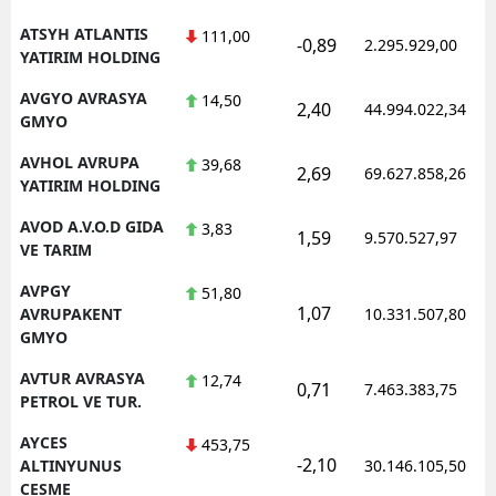
ATSYH ATLANTIS
111,00
-0,89
2.295.929,00
YATIRIM HOLDING
AVGYO AVRASYA
14,50
2,40
44.994.022,34
GMYO
AVHOL AVRUPA
39,68
2,69
69.627.858,26
YATIRIM HOLDING
AVOD A.V.O.D GIDA
3,83
1,59
9.570.527,97
VE TARIM
AVPGY
51,80
1,07
AVRUPAKENT
10.331.507,80
GMYO
AVTUR AVRASYA
12,74
0,71
7.463.383,75
PETROL VE TUR.
AYCES
453,75
-2,10
ALTINYUNUS
30.146.105,50
CESME