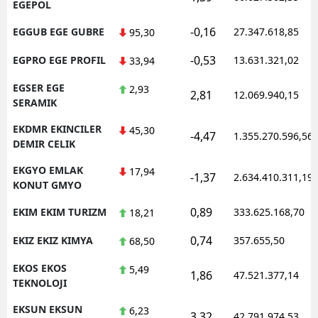
EGEPOL
-0,16
EGGUB EGE GUBRE
27.347.618,85
95,30
-0,53
EGPRO EGE PROFIL
13.631.321,02
33,94
EGSER EGE
2,93
2,81
12.069.940,15
SERAMIK
EKDMR EKINCILER
45,30
-4,47
1.355.270.596,56
DEMIR CELIK
EKGYO EMLAK
17,94
-1,37
2.634.410.311,19
KONUT GMYO
0,89
EKIM EKIM TURIZM
333.625.168,70
18,21
0,74
EKIZ EKIZ KIMYA
357.655,50
68,50
EKOS EKOS
5,49
1,86
47.521.377,14
TEKNOLOJI
EKSUN EKSUN
6,23
3,32
42.791.974,53