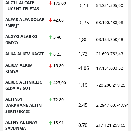
ALCTL ALCATEL
175,00
-0,11
54.351.595,90
LUCENT TELETAS
Yozgat
ALFAS ALFA SOLAR
42,08
-0,75
63.190.488,98
Zonguldak
ENERJI
Aksaray
ALGYO ALARKO
3,40
1,80
68.184.250,48
GMYO
Bayburt
1,73
ALKA ALKIM KAGIT
21.693.762,43
8,23
Karaman
ALKIM ALKIM
15,80
-1,06
17.151.003,52
Kırıkkale
KIMYA
ALKLC ALTINKILIC
425,00
Batman
1,19
720.200.219,25
GIDA VE SUT
Şırnak
ALTINS1
72,80
2,45
DARPHANE ALTIN
2.294.160.747,94
Bartın
SERTIFIKASI
Ardahan
ALTNY ALTINAY
15,91
0,70
217.121.259,65
SAVUNMA
Iğdır