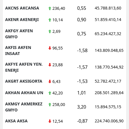
0,55
AKCNS AKCANSA
45.788.813,60
236,40
Malatya
0,90
AKENR AKENERJI
51.859.410,14
10,14
Manisa
AKFGY AKFEN
2,69
Kahramanmaraş
0,75
65.234.427,32
GMYO
Mardin
AKFIS AKFEN
96,55
-1,58
143.809.048,65
INSAAT
Muğla
AKFYE AKFEN YEN.
23,88
-1,57
138.770.544,92
Muş
ENERJI
Nevşehir
-1,53
AKGRT AKSIGORTA
52.782.472,17
6,43
Niğde
1,01
AKHAN AKHAN UN
208.501.289,64
42,20
Ordu
AKMGY AKMERKEZ
258,00
3,20
15.894.575,15
GMYO
Rize
-0,87
AKSA AKSA
224.740.006,90
12,54
Sakarya