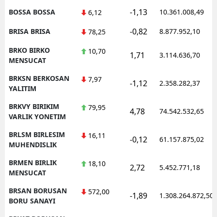
-1,13
BOSSA BOSSA
10.361.008,49
6,12
-0,82
BRISA BRISA
8.877.952,10
78,25
BRKO BIRKO
10,70
1,71
3.114.636,70
MENSUCAT
BRKSN BERKOSAN
7,97
-1,12
2.358.282,37
YALITIM
BRKVY BIRIKIM
79,95
4,78
74.542.532,65
VARLIK YONETIM
BRLSM BIRLESIM
16,11
-0,12
61.157.875,02
MUHENDISLIK
BRMEN BIRLIK
18,10
2,72
5.452.771,18
MENSUCAT
BRSAN BORUSAN
572,00
-1,89
1.308.264.872,50
BORU SANAYI