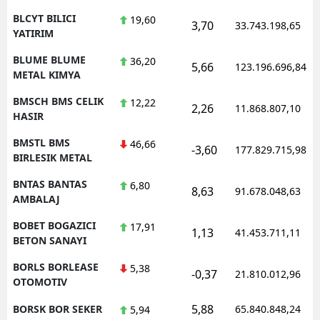
BLCYT BILICI
19,60
3,70
33.743.198,65
YATIRIM
BLUME BLUME
36,20
5,66
123.196.696,84
METAL KIMYA
BMSCH BMS CELIK
12,22
2,26
11.868.807,10
HASIR
BMSTL BMS
46,66
-3,60
177.829.715,98
BIRLESIK METAL
BNTAS BANTAS
6,80
8,63
91.678.048,63
AMBALAJ
BOBET BOGAZICI
17,91
1,13
41.453.711,11
BETON SANAYI
BORLS BORLEASE
5,38
-0,37
21.810.012,96
OTOMOTIV
5,88
BORSK BOR SEKER
65.840.848,24
5,94