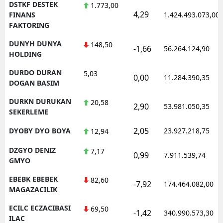
DSTKF DESTEK
1.773,00
4,29
FINANS
1.424.493.073,00
FAKTORING
DUNYH DUNYA
148,50
-1,66
56.264.124,90
HOLDING
DURDO DURAN
5,03
0,00
11.284.390,35
DOGAN BASIM
DURKN DURUKAN
20,58
2,90
53.981.050,35
SEKERLEME
2,05
DYOBY DYO BOYA
23.927.218,75
12,94
DZGYO DENIZ
7,17
0,99
7.911.539,74
GMYO
EBEBK EBEBEK
82,60
-7,92
174.464.082,00
MAGAZACILIK
ECILC ECZACIBASI
69,50
-1,42
340.990.573,30
ILAC