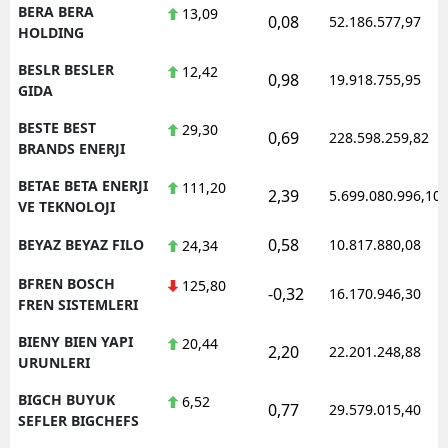
BERA BERA
13,09
0,08
52.186.577,97
HOLDING
BESLR BESLER
12,42
0,98
19.918.755,95
GIDA
BESTE BEST
29,30
0,69
228.598.259,82
BRANDS ENERJI
BETAE BETA ENERJI
111,20
2,39
5.699.080.996,10
VE TEKNOLOJI
0,58
BEYAZ BEYAZ FILO
10.817.880,08
24,34
BFREN BOSCH
125,80
-0,32
16.170.946,30
FREN SISTEMLERI
BIENY BIEN YAPI
20,44
2,20
22.201.248,88
URUNLERI
BIGCH BUYUK
6,52
0,77
29.579.015,40
SEFLER BIGCHEFS