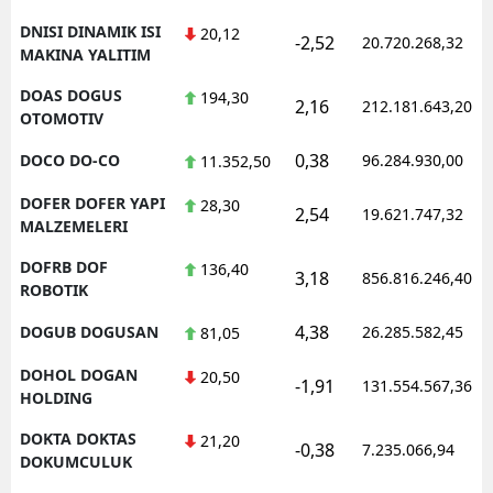
DNISI DINAMIK ISI
20,12
-2,52
20.720.268,32
MAKINA YALITIM
DOAS DOGUS
194,30
2,16
212.181.643,20
OTOMOTIV
0,38
DOCO DO-CO
96.284.930,00
11.352,50
DOFER DOFER YAPI
28,30
2,54
19.621.747,32
MALZEMELERI
DOFRB DOF
136,40
3,18
856.816.246,40
ROBOTIK
4,38
DOGUB DOGUSAN
26.285.582,45
81,05
DOHOL DOGAN
20,50
-1,91
131.554.567,36
HOLDING
DOKTA DOKTAS
21,20
-0,38
7.235.066,94
DOKUMCULUK