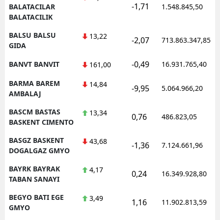
-1,71
BALATACILAR
1.548.845,50
BALATACILIK
BALSU BALSU
13,22
-2,07
713.863.347,85
GIDA
-0,49
BANVT BANVIT
16.931.765,40
161,00
BARMA BAREM
14,84
-9,95
5.064.966,20
AMBALAJ
BASCM BASTAS
13,34
0,76
486.823,05
BASKENT CIMENTO
BASGZ BASKENT
43,68
-1,36
7.124.661,96
DOGALGAZ GMYO
BAYRK BAYRAK
4,17
0,24
16.349.928,80
TABAN SANAYI
BEGYO BATI EGE
3,49
1,16
11.902.813,59
GMYO