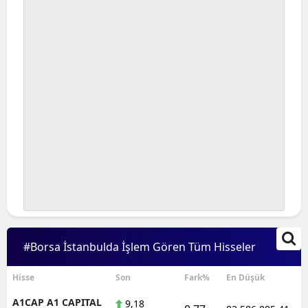
Bilecik
Bingöl
Bitlis
Bolu
Burdur
Bursa
Çanakkale
Çankırı
Çorum
#Borsa İstanbulda İşlem Gören Tüm Hisseler
Denizli
Hisse
Son
Fark%
En Düşük
Diyarbakır
A1CAP A1 CAPITAL
9,18