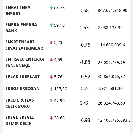
ENKAI ENKA
86,35
0,58
847.671.918,90
INSAAT
ENPRA ENPARA
59,10
1,63
2.038.133,95
BANK
ENSRI ENSARI
5,23
-0,76
114.680.039,61
SINAI YATIRIMLAR
ENTRA IC ENTERRA
4,69
-1,88
97.851.774,54
YEN. ENERJI
-0,52
EPLAS EGEPLAST
42.866.095,87
5,76
0,45
ERBOS ERBOSAN
4.921.581,30
155,50
ERCB ERCIYAS
47,90
0,42
26.324.743,60
CELIK BORU
EREGL EREGLI
38,68
-6,93
12.106.785.683,2
DEMIR CELIK