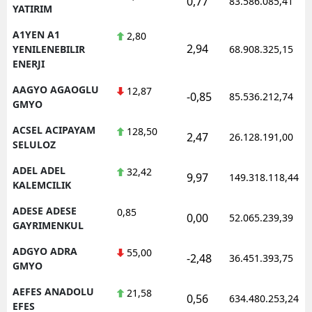
0,77
83.586.085,41
YATIRIM
Edirne
A1YEN A1
2,80
Elazığ
2,94
YENILENEBILIR
68.908.325,15
ENERJI
Erzincan
AAGYO AGAOGLU
12,87
-0,85
85.536.212,74
Erzurum
GMYO
ACSEL ACIPAYAM
128,50
Eskişehir
2,47
26.128.191,00
SELULOZ
Gaziantep
ADEL ADEL
32,42
9,97
149.318.118,44
KALEMCILIK
Giresun
ADESE ADESE
0,85
0,00
Gümüşhane
52.065.239,39
GAYRIMENKUL
Hakkari
ADGYO ADRA
55,00
-2,48
36.451.393,75
GMYO
Hatay
AEFES ANADOLU
21,58
0,56
634.480.253,24
Isparta
EFES