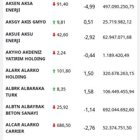
AKSEN AKSA
91,40
-4,99
497.090.250,75
ENERJI
Samsun
0,51
AKSGY AKIS GMYO
25.719.982,12
9,81
Siirt
AKSUE AKSU
42,60
Sinop
-2,92
62.947.071,68
ENERJI
Sivas
AKYHO AKDENIZ
2,24
-0,44
1.189.420,49
YATIRIM HOLDING
Tekirdağ
ALARK ALARKO
101,80
1,50
320.678.263,15
Tokat
HOLDING
Trabzon
ALBRK ALBARAKA
8,35
1,58
106.449.455,94
TURK
Tunceli
ALBTN ALBAYRAK
25,92
-1,14
692.044.692,60
BETON SANAYI
Şanlıurfa
ALCAR ALARKO
686,50
Uşak
-2,76
52.374.751,50
CARRIER
Van