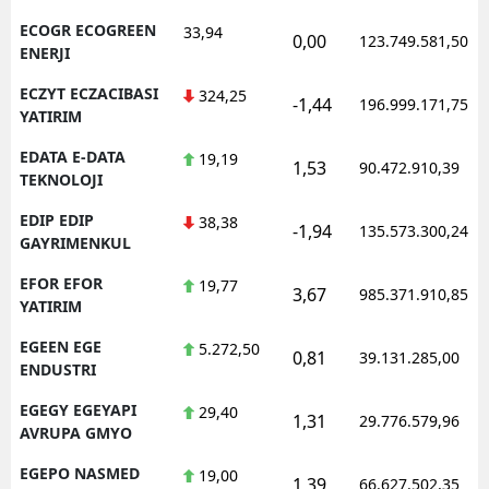
ECOGR ECOGREEN
33,94
0,00
123.749.581,50
ENERJI
ECZYT ECZACIBASI
324,25
-1,44
196.999.171,75
YATIRIM
EDATA E-DATA
19,19
1,53
90.472.910,39
TEKNOLOJI
EDIP EDIP
38,38
-1,94
135.573.300,24
GAYRIMENKUL
EFOR EFOR
19,77
3,67
985.371.910,85
YATIRIM
EGEEN EGE
5.272,50
0,81
39.131.285,00
ENDUSTRI
EGEGY EGEYAPI
29,40
1,31
29.776.579,96
AVRUPA GMYO
EGEPO NASMED
19,00
1,39
66.627.502,35