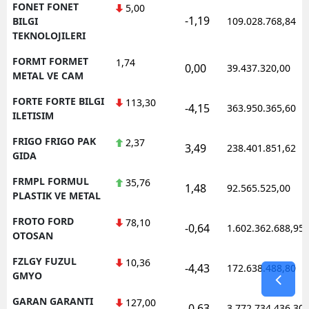
FONET FONET
5,00
-1,19
BILGI
109.028.768,84
TEKNOLOJILERI
FORMT FORMET
1,74
0,00
39.437.320,00
METAL VE CAM
FORTE FORTE BILGI
113,30
-4,15
363.950.365,60
ILETISIM
FRIGO FRIGO PAK
2,37
3,49
238.401.851,62
GIDA
FRMPL FORMUL
35,76
1,48
92.565.525,00
PLASTIK VE METAL
FROTO FORD
78,10
-0,64
1.602.362.688,95
OTOSAN
FZLGY FUZUL
10,36
-4,43
172.638.488,80
GMYO
GARAN GARANTI
127,00
-0,63
3.772.734.436,30