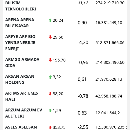
-0,77
BILISIM
274.219.710,30
TEKNOLOJILERI
ARENA ARENA
20,24
0,90
16.381.449,10
BILGISAYAR
ARFYE ARF BIO
29,66
-4,20
YENILENEBILIR
518.871.666,06
ENERJI
ARMGD ARMADA
195,70
-0,96
214.302.490,60
GIDA
ARSAN ARSAN
3,32
0,61
21.970.628,13
HOLDING
ARTMS ARTEMIS
38,20
-0,78
42.958.188,74
HALI
ARZUM ARZUM EV
1,59
0,63
12.041.644,21
ALETLERI
-2,55
ASELS ASELSAN
12.380.970.235,5
353,75