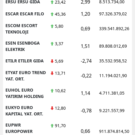
2,99
ERSU ERSU GIDA
8.513.734,00
23,42
1,20
ESCAR ESCAR FILO
97.326.379,02
45,36
ESCOM ESCORT
5,80
0,69
339.541.892,26
TEKNOLOJI
ESEN ESENBOGA
3,37
1,51
89.808.012,69
ELEKTRIK
-2,74
ETILR ETILER GIDA
35.532.958,52
5,69
ETYAT EURO TREND
13,71
-0,22
11.194.021,90
YAT. ORT.
EUHOL EURO
10,62
1,14
4.711.381,05
YATIRIM HOLDING
EUKYO EURO
12,80
-0,78
9.221.557,99
KAPITAL YAT. ORT.
EUPWR
91,70
0,66
EUROPOWER
911.874.814,50