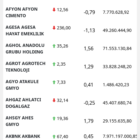
Mersin
AFYON AFYON
12,56
-0,79
7.770.628,92
CIMENTO
İstanbul
AGESA AGESA
236,00
-1,13
49.260.444,90
HAYAT EMEKLILIK
İzmir
AGHOL ANADOLU
35,26
Kars
1,56
71.553.130,84
GRUBU HOLDING
Kastamonu
AGROT AGROTECH
2,35
1,29
33.828.248,20
TEKNOLOJI
Kayseri
AGYO ATAKULE
7,33
0,41
1.486.420,23
Kırklareli
GMYO
Kırşehir
AHGAZ AHLATCI
32,14
-0,25
45.407.680,74
DOGALGAZ
Kocaeli
AHSGY AHES
19,36
1,79
29.155.635,80
Konya
GMYO
0,45
AKBNK AKBANK
7.971.197.000,85
67,40
Kütahya