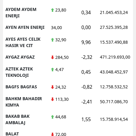
AYDEM AYDEM
23,80
0,34
21.045.453,24
ENERJI
0,00
AYEN AYEN ENERJI
27.525.395,28
34,00
AYES AYES CELIK
32,90
9,96
15.537.490,88
HASIR VE CIT
-2,32
AYGAZ AYGAZ
471.219.693,00
284,50
AZTEK AZTEK
4,47
0,45
43.048.452,97
TEKNOLOJI
-0,82
BAGFS BAGFAS
12.758.532,52
24,32
BAHKM BAHADIR
113,30
-2,41
50.717.086,70
KIMYA
BAKAB BAK
44,68
1,55
15.758.914,54
AMBALAJ
BALAT
72,00