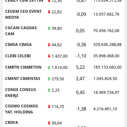
-0,81
CEMZY CEM ZEYTIN
113.034.515,38
12,30
CEOEM CEO EVENT
22,82
-0,09
13.057.682,76
MEDYA
CGCAM CAGDAS
39,80
0,05
70.456.162,06
CAM
-0,36
CIMSA CIMSA
329.636.288,88
44,82
-1,10
CLEBI CELEBI
35.898.068,00
1.437,00
5,22
CMBTN CIMBETON
185.153.083,00
1.614,00
2,47
CMENT CIMENTAS
1.045.824,50
279,50
CONSE CONSUS
2,25
0,45
18.969.734,97
ENERJI
COSMO COSMOS
114,70
-1,38
4.216.401,10
YAT. HOLDING
CRDFA
30,64