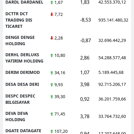
1,83
DARDL DARDANEL
42.553.370,12
1,67
DCTTR DCT
7,72
-8,53
TRADING DIS
935.141.480,32
TICARET
DENGE DENGE
2,28
-0,87
32.696.442,29
HOLDING
DERHL DERLUKS
10,80
2,86
54.288.577,48
YATIRIM HOLDING
1,07
DERIM DERIMOD
5.189.445,68
34,16
3,98
DESA DESA DERI
92.715.206,17
9,93
DESPC DESPEC
39,30
0,92
36.201.759,66
BILGISAYAR
DEVA DEVA
71,45
3,78
33.764.732,60
HOLDING
DGATE DATAGATE
107,20
0,94
17.207.648,00