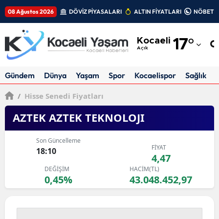
08 Ağustos 2026
DÖVİZ PİYASALARI
ALTIN FİYATLARI
NÖBETÇİ
Adana
Kocaeli
17
°
Adıyaman
Açık
Afyonkarahisar
Gündem
Dünya
Yaşam
Spor
Kocaelispor
Sağlık
Ağrı
/
Hisse Senedi Fiyatları
Amasya
AZTEK AZTEK TEKNOLOJI
Ankara
Son Güncelleme
FİYAT
Antalya
18:10
4,47
DEĞİŞİM
HACİM(TL)
Artvin
0,45%
43.048.452,97
Aydın
Balıkesir