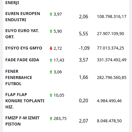
ENERJI
EUREN EUROPEN
3,97
2,06
108.798.316,17
ENDUSTRI
EUYO EURO YAT.
5,90
5,55
27.907.109,90
ORT.
-1,09
EYGYO EYG GMYO
77.013.374,25
2,72
3,57
FADE FADE GIDA
331.374.492,49
17,43
FENER
3,06
1,66
FENERBAHCE
282.796.560,85
FUTBOL
FLAP FLAP
10,05
0,20
KONGRE TOPLANTI
4.984.490,46
HIZ.
FMIZP F-M IZMIT
283,75
2,07
8.048.478,50
PISTON