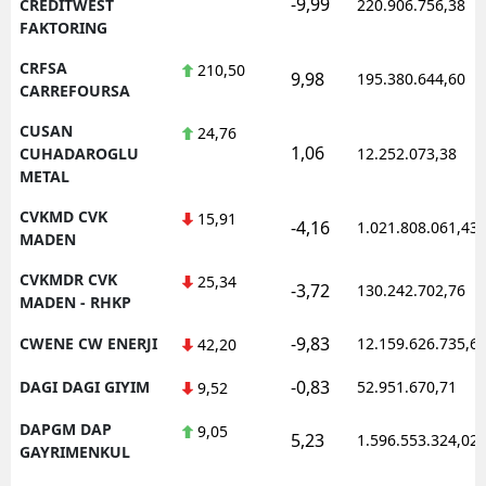
-9,99
CREDITWEST
220.906.756,38
FAKTORING
CRFSA
210,50
9,98
195.380.644,60
CARREFOURSA
CUSAN
24,76
1,06
CUHADAROGLU
12.252.073,38
METAL
CVKMD CVK
15,91
-4,16
1.021.808.061,43
MADEN
CVKMDR CVK
25,34
-3,72
130.242.702,76
MADEN - RHKP
-9,83
CWENE CW ENERJI
12.159.626.735,6
42,20
-0,83
DAGI DAGI GIYIM
52.951.670,71
9,52
DAPGM DAP
9,05
5,23
1.596.553.324,02
GAYRIMENKUL