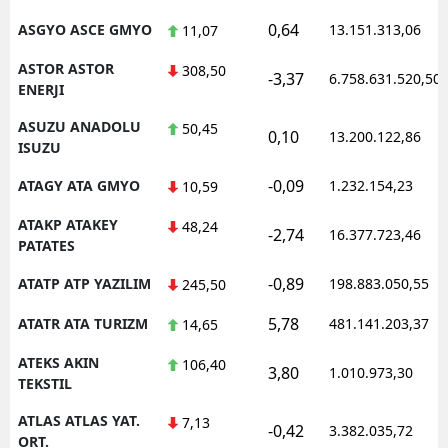
0,64
ASGYO ASCE GMYO
13.151.313,06
11,07
ASTOR ASTOR
308,50
-3,37
6.758.631.520,50
ENERJI
ASUZU ANADOLU
50,45
0,10
13.200.122,86
ISUZU
-0,09
ATAGY ATA GMYO
1.232.154,23
10,59
ATAKP ATAKEY
48,24
-2,74
16.377.723,46
PATATES
-0,89
ATATP ATP YAZILIM
198.883.050,55
245,50
5,78
ATATR ATA TURIZM
481.141.203,37
14,65
ATEKS AKIN
106,40
3,80
1.010.973,30
TEKSTIL
ATLAS ATLAS YAT.
7,13
-0,42
3.382.035,72
ORT.