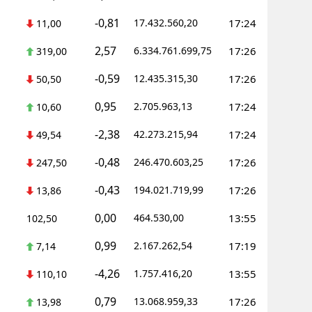
-0,81
17.432.560,20
17:24
11,00
Yalova
2,57
6.334.761.699,75
17:26
319,00
Karabük
-0,59
12.435.315,30
17:26
50,50
Kilis
0,95
2.705.963,13
17:24
10,60
Osmaniye
-2,38
42.273.215,94
17:24
49,54
Düzce
-0,48
246.470.603,25
17:26
247,50
-0,43
194.021.719,99
17:26
13,86
0,00
464.530,00
13:55
102,50
0,99
2.167.262,54
17:19
7,14
-4,26
1.757.416,20
13:55
110,10
0,79
13.068.959,33
17:26
13,98