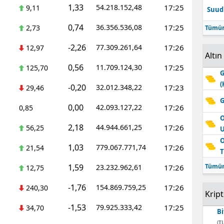
1,33
54.218.152,48
17:25
9,11
Suudi
Edirne
0,74
36.356.536,08
17:25
2,73
Tümün
Elazığ
-2,26
77.309.261,64
17:26
12,97
Erzincan
Altın
0,56
11.709.124,30
17:25
125,70
G
Erzurum
(
-0,20
32.012.348,22
17:23
29,46
Eskişehir
G
0,00
42.093.127,22
17:26
0,85
Gaziantep
O
2,18
44.944.661,25
17:26
56,25
Giresun
O
1,03
779.067.771,74
17:26
21,54
T
Gümüşhane
1,59
Tümün
23.232.962,61
17:26
12,75
Hakkari
-1,76
154.869.759,25
17:26
240,30
Krip
Hatay
-1,53
79.925.333,42
17:25
34,70
Bi
Isparta
(TL