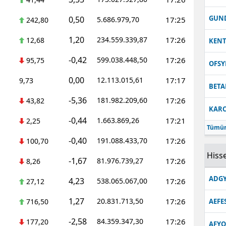
Malatya
GUN
0,50
5.686.979,70
17:25
242,80
Manisa
1,20
234.559.339,87
17:26
12,68
KEN
Kahramanmaraş
-0,42
599.038.448,50
17:26
95,75
OFS
Mardin
0,00
12.113.015,61
17:17
9,73
BETA
Muğla
-5,36
181.982.209,60
17:26
43,82
KARC
Muş
-0,44
1.663.869,26
17:21
2,25
Tümün
Nevşehir
-0,40
191.088.433,70
17:26
100,70
Hisse
-1,67
Niğde
81.976.739,27
17:26
8,26
ADGY
4,23
538.065.067,00
17:26
Ordu
27,12
1,27
20.831.713,50
17:26
716,50
AEFE
Rize
-2,58
84.359.347,30
17:26
177,20
Sakarya
AFYO