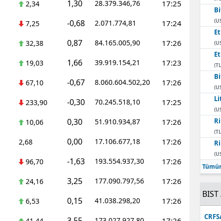
1,30
28.379.346,76
17:25
2,34
Bi
Mersin
(U
-0,68
2.071.774,81
17:24
7,25
E
İstanbul
0,87
84.165.005,90
17:26
32,38
(U
İzmir
E
1,66
39.919.154,21
17:23
19,03
(TL
Kars
Bi
-0,67
8.060.604.502,20
17:26
67,10
(U
Kastamonu
Li
-0,30
70.245.518,10
17:25
233,90
(U
Kayseri
0,30
Ri
51.910.934,87
17:26
10,06
(TL
Kırklareli
0,00
17.106.677,18
17:26
2,68
Ri
(U
Kırşehir
-1,63
193.554.937,30
17:26
96,70
Tümün
Kocaeli
3,25
177.090.797,56
17:26
24,16
BIST 
Konya
0,15
41.038.298,20
17:26
6,53
Kütahya
CRFS
3,55
173.027.927,80
17:26
41,44