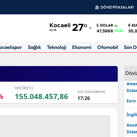
DÖVİZ PİYASALARI
Adana
Kocaeli
27
°
DOLAR
EU
Adıyaman
47,5968
55,
Açık
%0.06
Afyonkarahisar
ocaelispor
Sağlık
Teknoloji
Ekonomi
Otomobil
Son D
Ağrı
Amasya
Dövi
Ankara
Amer
HACİM(TL)
Dolar
Son Güncelleme
Antalya
%
155.048.457,86
17:26
Euro
Artvin
İngili
Aydın
Avus
Balıkesir
Dolar