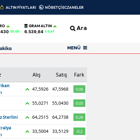
ALTIN FİYATLARI
NÖBETÇİ ECZANELER
RO
GRAM ALTIN
Ara
0430
6.539,64
%0.05
% 0,67
akika
MENÜ
z
Alış
Satış
Fark
ikan
47,5926
47,5968
0.06
ı
55,0271
55,0430
0.05
64,2515
64,2738
z Sterlini
0.26
tralya
33,5004
33,5129
-0.2
ı