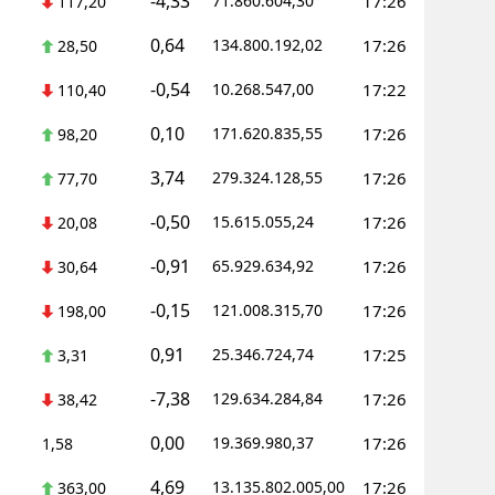
-4,33
71.860.604,30
17:26
117,20
Yozgat
0,64
134.800.192,02
17:26
28,50
Zonguldak
-0,54
10.268.547,00
17:22
110,40
Aksaray
0,10
171.620.835,55
17:26
98,20
3,74
Bayburt
279.324.128,55
17:26
77,70
-0,50
15.615.055,24
17:26
Karaman
20,08
-0,91
65.929.634,92
17:26
30,64
Kırıkkale
-0,15
121.008.315,70
17:26
198,00
Batman
0,91
25.346.724,74
17:25
3,31
Şırnak
-7,38
129.634.284,84
17:26
38,42
Bartın
0,00
19.369.980,37
17:26
1,58
Ardahan
4,69
13.135.802.005,00
17:26
363,00
Iğdır