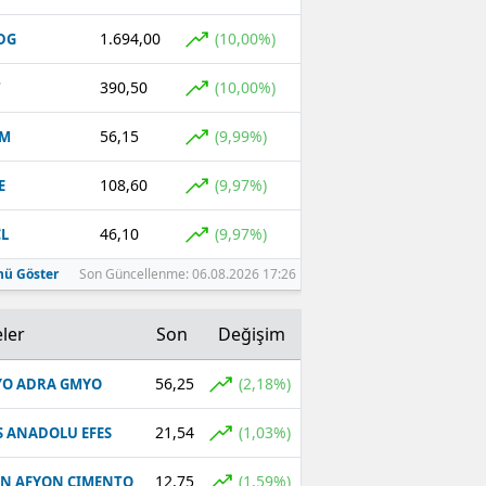
1.694,00
(10,00%)
DG
390,50
(10,00%)
T
56,15
(9,99%)
YM
108,60
(9,97%)
E
46,10
(9,97%)
L
ü Göster
Son Güncellenme: 06.08.2026 17:26
ler
Son
Değişim
56,25
(2,18%)
O ADRA GMYO
21,54
(1,03%)
S ANADOLU EFES
12,75
(1,59%)
N AFYON CIMENTO