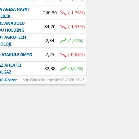
A AGESA HAYAT
240,30
(-1,76%)
LILIK
OL ANADOLU
34,70
(-1,53%)
BU HOLDING
T AGROTECH
2,34
(1,30%)
OLOJI
7,25
(-0,68%)
 ATAKULE GMYO
Z AHLATCI
32,38
(0,87%)
ALGAZ
ü Göster
Son Güncellenme: 06.08.2026 17:26