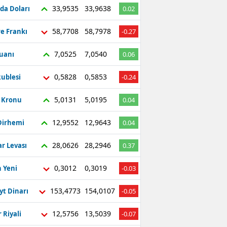
33,9535
33,9638
da Doları
0.02
58,7708
58,7978
re Frankı
-0.27
7,0525
7,0540
Yuanı
0.06
0,5828
0,5853
ublesi
-0.24
5,0131
5,0195
ç Kronu
0.04
12,9552
12,9643
Dirhemi
0.04
28,0626
28,2946
r Levası
0.37
0,3012
0,3019
 Yeni
-0.03
153,4773
154,0107
yt Dinarı
-0.05
12,5756
13,5039
 Riyali
-0.07