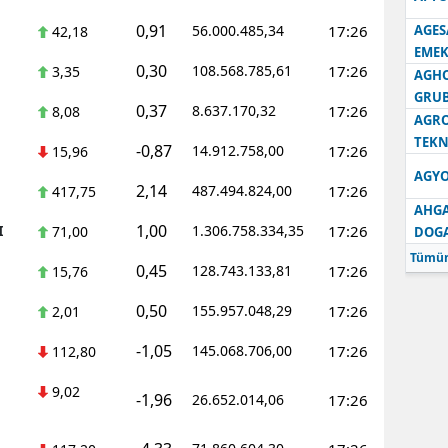
0,91
56.000.485,34
17:26
AGES
42,18
Samsun
EMEK
0,30
108.568.785,61
17:26
3,35
Siirt
AGH
GRU
0,37
8.637.170,32
17:26
8,08
Sinop
AGRO
TEKN
-0,87
14.912.758,00
17:26
15,96
Sivas
AGYO
2,14
487.494.824,00
17:26
417,75
Tekirdağ
AHGA
1,00
I
1.306.758.334,35
17:26
71,00
DOG
Tokat
Tümün
0,45
128.743.133,81
17:26
15,76
Trabzon
0,50
155.957.048,29
17:26
2,01
Tunceli
-1,05
145.068.706,00
17:26
112,80
Şanlıurfa
9,02
-1,96
26.652.014,06
17:26
Uşak
Van