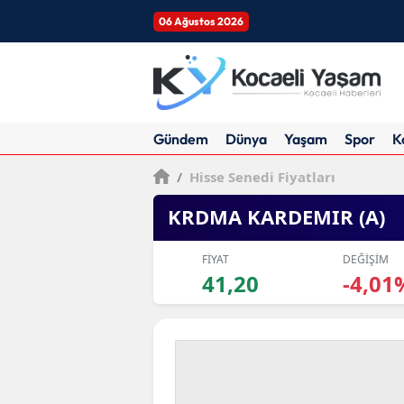
06 Ağustos 2026
Gündem
Dünya
Yaşam
Spor
K
/
Hisse Senedi Fiyatları
KRDMA KARDEMIR (A)
FİYAT
DEĞİŞİM
41,20
-4,01