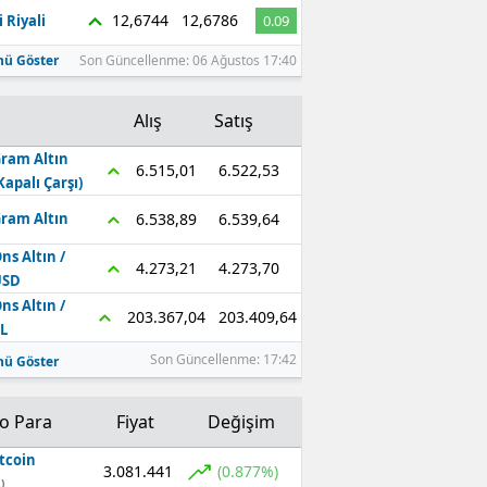
12,6744
12,6786
 Riyali
0.09
ü Göster
Son Güncellenme: 06 Ağustos 17:40
Alış
Satış
ram Altın
6.522,53
6.515,01
Kapalı Çarşı)
6.539,64
6.538,89
ram Altın
ns Altın /
4.273,70
4.273,21
USD
ns Altın /
203.409,64
203.367,04
L
Son Güncellenme: 17:42
ü Göster
to Para
Fiyat
Değişim
tcoin
3.081.441
(0.877%)
)