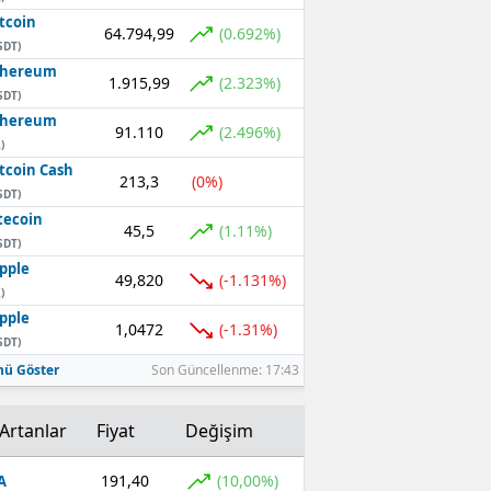
tcoin
64.794,99
(0.692%)
SDT)
thereum
1.915,99
(2.323%)
SDT)
thereum
91.110
(2.496%)
)
tcoin Cash
213,3
(0%)
SDT)
tecoin
45,5
(1.11%)
SDT)
pple
49,820
(-1.131%)
)
pple
1,0472
(-1.31%)
SDT)
ü Göster
Son Güncellenme: 17:43
Artanlar
Fiyat
Değişim
191,40
(10,00%)
A