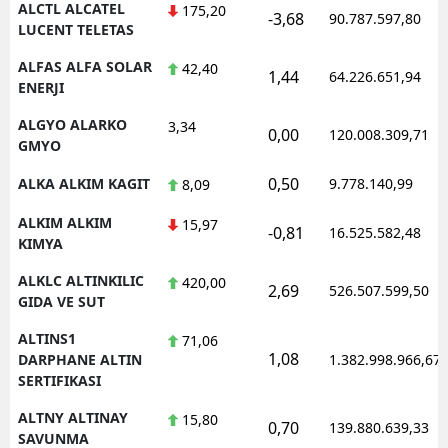
ALCTL ALCATEL
175,20
-3,68
90.787.597,80
LUCENT TELETAS
Yozgat
ALFAS ALFA SOLAR
42,40
1,44
64.226.651,94
Zonguldak
ENERJI
Aksaray
ALGYO ALARKO
3,34
0,00
120.008.309,71
GMYO
Bayburt
0,50
ALKA ALKIM KAGIT
9.778.140,99
8,09
Karaman
ALKIM ALKIM
15,97
-0,81
16.525.582,48
Kırıkkale
KIMYA
ALKLC ALTINKILIC
420,00
Batman
2,69
526.507.599,50
GIDA VE SUT
Şırnak
ALTINS1
71,06
1,08
DARPHANE ALTIN
1.382.998.966,67
Bartın
SERTIFIKASI
Ardahan
ALTNY ALTINAY
15,80
0,70
139.880.639,33
SAVUNMA
Iğdır