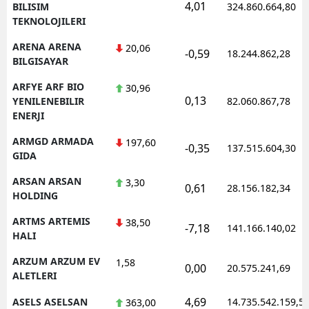
4,01
BILISIM
324.860.664,80
TEKNOLOJILERI
ARENA ARENA
20,06
-0,59
18.244.862,28
BILGISAYAR
ARFYE ARF BIO
30,96
0,13
YENILENEBILIR
82.060.867,78
ENERJI
ARMGD ARMADA
197,60
-0,35
137.515.604,30
GIDA
ARSAN ARSAN
3,30
0,61
28.156.182,34
HOLDING
ARTMS ARTEMIS
38,50
-7,18
141.166.140,02
HALI
ARZUM ARZUM EV
1,58
0,00
20.575.241,69
ALETLERI
4,69
ASELS ASELSAN
14.735.542.159,5
363,00