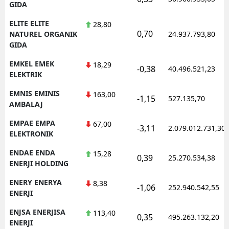
GIDA
ELITE ELITE
28,80
0,70
NATUREL ORGANIK
24.937.793,80
GIDA
EMKEL EMEK
18,29
-0,38
40.496.521,23
ELEKTRIK
EMNIS EMINIS
163,00
-1,15
527.135,70
AMBALAJ
EMPAE EMPA
67,00
-3,11
2.079.012.731,30
ELEKTRONIK
ENDAE ENDA
15,28
0,39
25.270.534,38
ENERJI HOLDING
ENERY ENERYA
8,38
-1,06
252.940.542,55
ENERJI
ENJSA ENERJISA
113,40
0,35
495.263.132,20
ENERJI