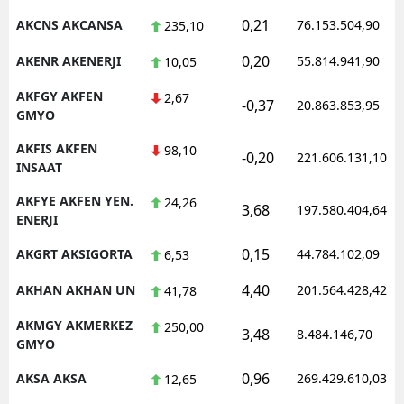
0,21
AKCNS AKCANSA
76.153.504,90
235,10
Malatya
0,20
AKENR AKENERJI
55.814.941,90
10,05
Manisa
AKFGY AKFEN
2,67
Kahramanmaraş
-0,37
20.863.853,95
GMYO
Mardin
AKFIS AKFEN
98,10
-0,20
221.606.131,10
INSAAT
Muğla
AKFYE AKFEN YEN.
24,26
3,68
197.580.404,64
Muş
ENERJI
Nevşehir
0,15
AKGRT AKSIGORTA
44.784.102,09
6,53
Niğde
4,40
AKHAN AKHAN UN
201.564.428,42
41,78
Ordu
AKMGY AKMERKEZ
250,00
3,48
8.484.146,70
GMYO
Rize
0,96
AKSA AKSA
269.429.610,03
12,65
Sakarya