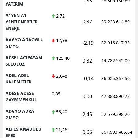
1,33
58.306.130,60
YATIRIM
Edirne
A1YEN A1
2,72
Elazığ
0,37
YENILENEBILIR
39.223.614,80
ENERJI
Erzincan
AAGYO AGAOGLU
12,98
-2,19
82.916.817,33
Erzurum
GMYO
ACSEL ACIPAYAM
125,40
Eskişehir
0,32
14.782.542,00
SELULOZ
Gaziantep
ADEL ADEL
29,48
-0,14
36.025.357,50
KALEMCILIK
Giresun
ADESE ADESE
0,85
0,00
Gümüşhane
47.888.896,78
GAYRIMENKUL
Hakkari
ADGYO ADRA
56,40
2,45
52.579.398,20
GMYO
Hatay
AEFES ANADOLU
21,46
0,66
861.993.485,64
Isparta
EFES