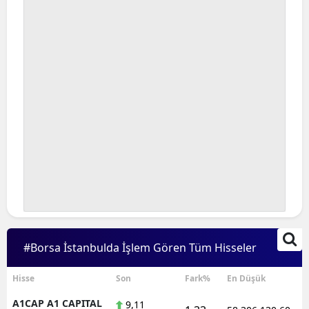
Bilecik
Bingöl
Bitlis
Bolu
Burdur
Bursa
Çanakkale
Çankırı
Çorum
#Borsa İstanbulda İşlem Gören Tüm Hisseler
Denizli
Hisse
Son
Fark%
En Düşük
Diyarbakır
A1CAP A1 CAPITAL
9,11