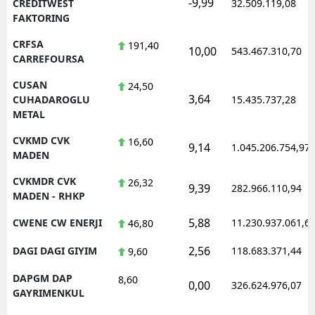
-9,99
CREDITWEST
32.509.119,08
FAKTORING
CRFSA
191,40
10,00
543.467.310,70
CARREFOURSA
CUSAN
24,50
3,64
CUHADAROGLU
15.435.737,28
METAL
CVKMD CVK
16,60
9,14
1.045.206.754,97
MADEN
CVKMDR CVK
26,32
9,39
282.966.110,94
MADEN - RHKP
5,88
CWENE CW ENERJI
11.230.937.061,6
46,80
2,56
DAGI DAGI GIYIM
118.683.371,44
9,60
DAPGM DAP
8,60
0,00
326.624.976,07
GAYRIMENKUL