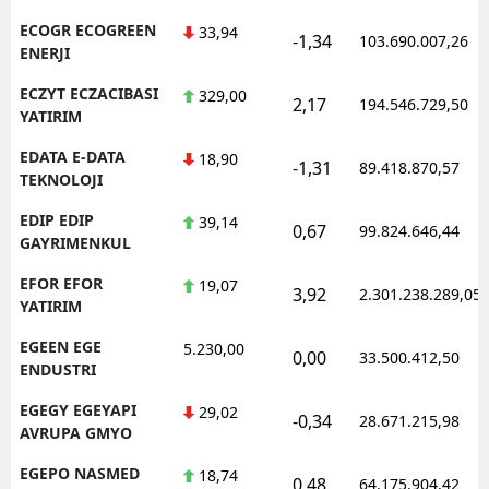
ECOGR ECOGREEN
33,94
-1,34
103.690.007,26
ENERJI
ECZYT ECZACIBASI
329,00
2,17
194.546.729,50
YATIRIM
EDATA E-DATA
18,90
-1,31
89.418.870,57
TEKNOLOJI
EDIP EDIP
39,14
0,67
99.824.646,44
GAYRIMENKUL
EFOR EFOR
19,07
3,92
2.301.238.289,05
YATIRIM
EGEEN EGE
5.230,00
0,00
33.500.412,50
ENDUSTRI
EGEGY EGEYAPI
29,02
-0,34
28.671.215,98
AVRUPA GMYO
EGEPO NASMED
18,74
0,48
64.175.904,42