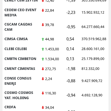
-1,59
CEMZY CEM ZEYTIN
305.330.699,69
12,40
CEOEM CEO EVENT
22,84
-2,23
15.902.932,12
MEDYA
CGCAM CAGDAS
39,78
-0,95
64.277.660,44
CAM
0,54
CIMSA CIMSA
370.519.962,88
44,98
0,14
CLEBI CELEBI
28.600.161,00
1.453,00
0,13
CMBTN CIMBETON
25.179.899,00
1.534,00
-1,98
CMENT CIMENTAS
812.332,00
272,75
CONSE CONSUS
2,24
-0,88
9.427.909,72
ENERJI
COSMO COSMOS
116,30
-0,94
4.692.128,90
YAT. HOLDING
CRDFA
34,04