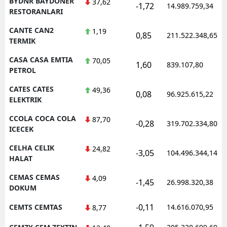
BYDNR BAYDONER
37,62
-1,72
14.989.759,34
RESTORANLARI
CANTE CAN2
1,19
0,85
211.522.348,65
TERMIK
CASA CASA EMTIA
70,05
1,60
839.107,80
PETROL
CATES CATES
49,36
0,08
96.925.615,22
ELEKTRIK
CCOLA COCA COLA
87,70
-0,28
319.702.334,80
ICECEK
CELHA CELIK
24,82
-3,05
104.496.344,14
HALAT
CEMAS CEMAS
4,09
-1,45
26.998.320,38
DOKUM
-0,11
CEMTS CEMTAS
14.616.070,95
8,77