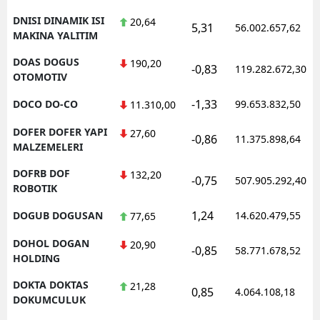
DNISI DINAMIK ISI
20,64
5,31
56.002.657,62
MAKINA YALITIM
DOAS DOGUS
190,20
-0,83
119.282.672,30
OTOMOTIV
-1,33
DOCO DO-CO
99.653.832,50
11.310,00
DOFER DOFER YAPI
27,60
-0,86
11.375.898,64
MALZEMELERI
DOFRB DOF
132,20
-0,75
507.905.292,40
ROBOTIK
1,24
DOGUB DOGUSAN
14.620.479,55
77,65
DOHOL DOGAN
20,90
-0,85
58.771.678,52
HOLDING
DOKTA DOKTAS
21,28
0,85
4.064.108,18
DOKUMCULUK