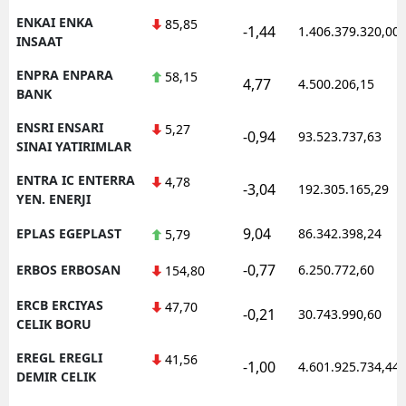
ENKAI ENKA
85,85
-1,44
1.406.379.320,00
INSAAT
ENPRA ENPARA
58,15
4,77
4.500.206,15
BANK
ENSRI ENSARI
5,27
-0,94
93.523.737,63
SINAI YATIRIMLAR
ENTRA IC ENTERRA
4,78
-3,04
192.305.165,29
YEN. ENERJI
9,04
EPLAS EGEPLAST
86.342.398,24
5,79
-0,77
ERBOS ERBOSAN
6.250.772,60
154,80
ERCB ERCIYAS
47,70
-0,21
30.743.990,60
CELIK BORU
EREGL EREGLI
41,56
-1,00
4.601.925.734,44
DEMIR CELIK