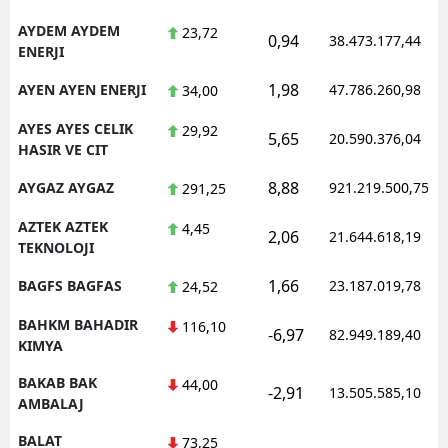
AYDEM AYDEM
23,72
0,94
38.473.177,44
ENERJI
1,98
AYEN AYEN ENERJI
47.786.260,98
34,00
AYES AYES CELIK
29,92
5,65
20.590.376,04
HASIR VE CIT
8,88
AYGAZ AYGAZ
921.219.500,75
291,25
AZTEK AZTEK
4,45
2,06
21.644.618,19
TEKNOLOJI
1,66
BAGFS BAGFAS
23.187.019,78
24,52
BAHKM BAHADIR
116,10
-6,97
82.949.189,40
KIMYA
BAKAB BAK
44,00
-2,91
13.505.585,10
AMBALAJ
BALAT
73,25