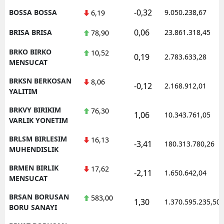
-0,32
BOSSA BOSSA
9.050.238,67
6,19
0,06
BRISA BRISA
23.861.318,45
78,90
BRKO BIRKO
10,52
0,19
2.783.633,28
MENSUCAT
BRKSN BERKOSAN
8,06
-0,12
2.168.912,01
YALITIM
BRKVY BIRIKIM
76,30
1,06
10.343.761,05
VARLIK YONETIM
BRLSM BIRLESIM
16,13
-3,41
180.313.780,26
MUHENDISLIK
BRMEN BIRLIK
17,62
-2,11
1.650.642,04
MENSUCAT
BRSAN BORUSAN
583,00
1,30
1.370.595.235,50
BORU SANAYI