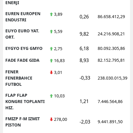
ENERJI
EUREN EUROPEN
3,89
0,26
86.658.412,29
ENDUSTRI
EUYO EURO YAT.
5,59
9,82
24.216.908,21
ORT.
6,18
EYGYO EYG GMYO
80.092.305,86
2,75
8,93
FADE FADE GIDA
82.152.795,81
16,83
FENER
3,01
-0,33
FENERBAHCE
238.030.015,39
FUTBOL
FLAP FLAP
10,03
1,21
KONGRE TOPLANTI
7.446.564,86
HIZ.
FMIZP F-M IZMIT
278,00
-2,03
9.441.891,50
PISTON