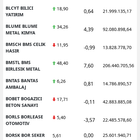
BLCYT BILICI
18,90
0,64
21.999.135,17
YATIRIM
BLUME BLUME
34,26
4,39
92.080.898,64
METAL KIMYA
BMSCH BMS CELIK
11,95
-0,99
13.828.778,70
HASIR
BMSTL BMS
48,40
7,60
206.440.705,56
BIRLESIK METAL
BNTAS BANTAS
6,26
0,81
14.786.890,57
AMBALAJ
BOBET BOGAZICI
17,71
-0,11
42.883.885,08
BETON SANAYI
BORLS BORLEASE
5,40
-3,57
22.485.578,60
OTOMOTIV
0,00
BORSK BOR SEKER
25.601.940,71
5,61