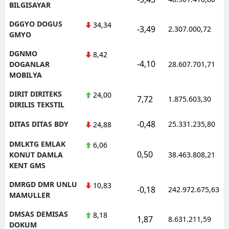
BILGISAYAR
DGGYO DOGUS
34,34
-3,49
2.307.000,72
GMYO
DGNMO
8,42
-4,10
DOGANLAR
28.607.701,71
MOBILYA
DIRIT DIRITEKS
24,00
7,72
1.875.603,30
DIRILIS TEKSTIL
-0,48
DITAS DITAS BDY
25.331.235,80
24,88
DMLKTG EMLAK
6,06
0,50
KONUT DAMLA
38.463.808,21
KENT GMS
DMRGD DMR UNLU
10,83
-0,18
242.972.675,63
MAMULLER
DMSAS DEMISAS
8,18
1,87
8.631.211,59
DOKUM