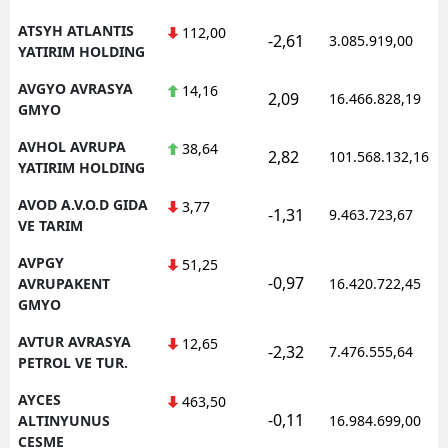
ATSYH ATLANTIS
112,00
-2,61
3.085.919,00
YATIRIM HOLDING
AVGYO AVRASYA
14,16
2,09
16.466.828,19
GMYO
AVHOL AVRUPA
38,64
2,82
101.568.132,16
YATIRIM HOLDING
AVOD A.V.O.D GIDA
3,77
-1,31
9.463.723,67
VE TARIM
AVPGY
51,25
-0,97
AVRUPAKENT
16.420.722,45
GMYO
AVTUR AVRASYA
12,65
-2,32
7.476.555,64
PETROL VE TUR.
AYCES
463,50
-0,11
ALTINYUNUS
16.984.699,00
CESME