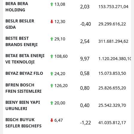
BERA BERA
13,08
2,03
153.753.271,04
HOLDING
BESLR BESLER
12,30
-0,40
29.299.616,22
GIDA
BESTE BEST
29,10
2,54
311.681.294,62
BRANDS ENERJI
BETAE BETA ENERJI
108,60
9,97
1.120.204.380,10
VE TEKNOLOJI
0,58
BEYAZ BEYAZ FILO
15.073.853,50
24,20
BFREN BOSCH
126,20
0,80
25.826.655,20
FREN SISTEMLERI
BIENY BIEN YAPI
20,00
0,40
25.542.329,70
URUNLERI
BIGCH BUYUK
6,47
-1,22
41.035.812,17
SEFLER BIGCHEFS