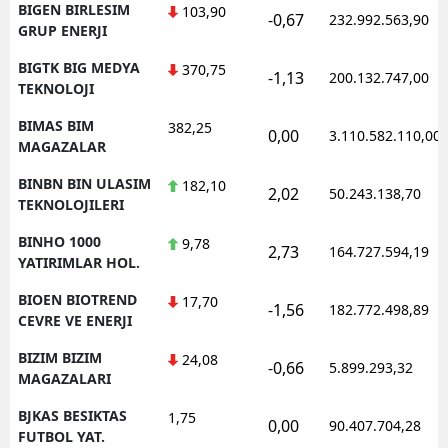
BIGEN BIRLESIM
103,90
-0,67
232.992.563,90
GRUP ENERJI
BIGTK BIG MEDYA
370,75
-1,13
200.132.747,00
TEKNOLOJI
BIMAS BIM
382,25
0,00
3.110.582.110,00
MAGAZALAR
BINBN BIN ULASIM
182,10
2,02
50.243.138,70
TEKNOLOJILERI
BINHO 1000
9,78
2,73
164.727.594,19
YATIRIMLAR HOL.
BIOEN BIOTREND
17,70
-1,56
182.772.498,89
CEVRE VE ENERJI
BIZIM BIZIM
24,08
-0,66
5.899.293,32
MAGAZALARI
BJKAS BESIKTAS
1,75
0,00
90.407.704,28
FUTBOL YAT.