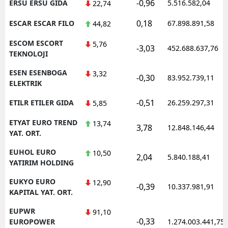
-0,96
ERSU ERSU GIDA
5.516.582,04
22,74
0,18
ESCAR ESCAR FILO
67.898.891,58
44,82
ESCOM ESCORT
5,76
-3,03
452.688.637,76
TEKNOLOJI
ESEN ESENBOGA
3,32
-0,30
83.952.739,11
ELEKTRIK
-0,51
ETILR ETILER GIDA
26.259.297,31
5,85
ETYAT EURO TREND
13,74
3,78
12.848.146,44
YAT. ORT.
EUHOL EURO
10,50
2,04
5.840.188,41
YATIRIM HOLDING
EUKYO EURO
12,90
-0,39
10.337.981,91
KAPITAL YAT. ORT.
EUPWR
91,10
-0,33
EUROPOWER
1.274.003.441,75