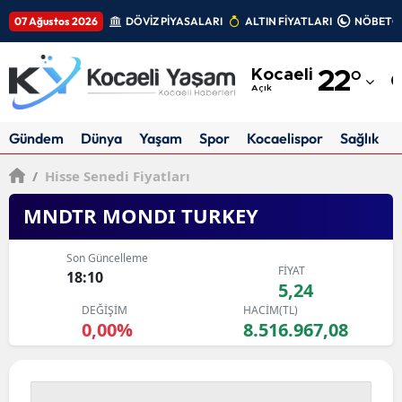
07 Ağustos 2026
DÖVİZ PİYASALARI
ALTIN FİYATLARI
NÖBETÇİ
Adana
Kocaeli
22
°
Adıyaman
Açık
Afyonkarahisar
Gündem
Dünya
Yaşam
Spor
Kocaelispor
Sağlık
Ağrı
/
Hisse Senedi Fiyatları
Amasya
MNDTR MONDI TURKEY
Ankara
Son Güncelleme
FİYAT
Antalya
18:10
5,24
DEĞİŞİM
HACİM(TL)
Artvin
0,00%
8.516.967,08
Aydın
Balıkesir