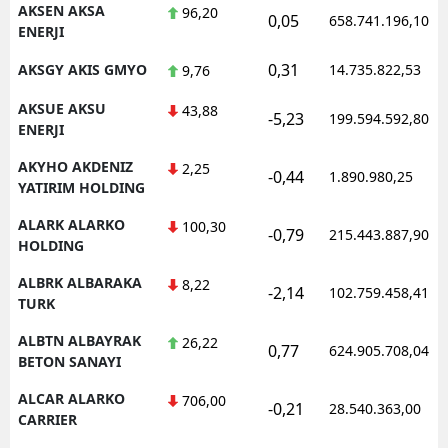
AKSEN AKSA
96,20
0,05
658.741.196,10
ENERJI
Samsun
0,31
AKSGY AKIS GMYO
14.735.822,53
9,76
Siirt
AKSUE AKSU
43,88
Sinop
-5,23
199.594.592,80
ENERJI
Sivas
AKYHO AKDENIZ
2,25
-0,44
1.890.980,25
YATIRIM HOLDING
Tekirdağ
ALARK ALARKO
100,30
-0,79
215.443.887,90
Tokat
HOLDING
Trabzon
ALBRK ALBARAKA
8,22
-2,14
102.759.458,41
TURK
Tunceli
ALBTN ALBAYRAK
26,22
0,77
624.905.708,04
BETON SANAYI
Şanlıurfa
ALCAR ALARKO
706,00
Uşak
-0,21
28.540.363,00
CARRIER
Van