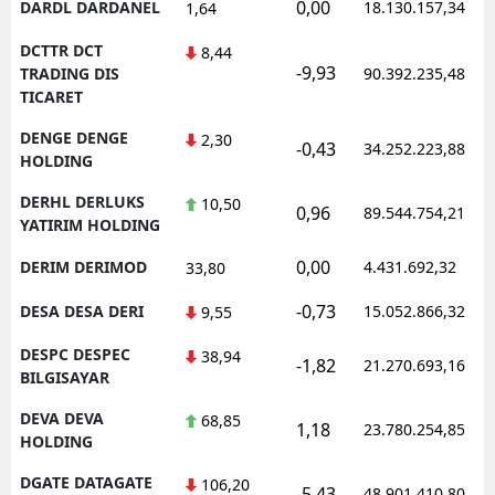
0,00
DARDL DARDANEL
18.130.157,34
1,64
DCTTR DCT
8,44
-9,93
TRADING DIS
90.392.235,48
TICARET
DENGE DENGE
2,30
-0,43
34.252.223,88
HOLDING
DERHL DERLUKS
10,50
0,96
89.544.754,21
YATIRIM HOLDING
0,00
DERIM DERIMOD
4.431.692,32
33,80
-0,73
DESA DESA DERI
15.052.866,32
9,55
DESPC DESPEC
38,94
-1,82
21.270.693,16
BILGISAYAR
DEVA DEVA
68,85
1,18
23.780.254,85
HOLDING
DGATE DATAGATE
106,20
-5,43
48.901.410,80