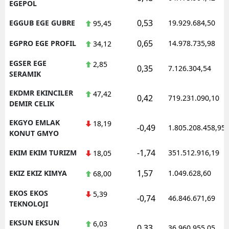
EGEPOL
0,53
EGGUB EGE GUBRE
19.929.684,50
95,45
0,65
EGPRO EGE PROFIL
14.978.735,98
34,12
EGSER EGE
2,85
0,35
7.126.304,54
SERAMIK
EKDMR EKINCILER
47,42
0,42
719.231.090,10
DEMIR CELIK
EKGYO EMLAK
18,19
-0,49
1.805.208.458,95
KONUT GMYO
-1,74
EKIM EKIM TURIZM
351.512.916,19
18,05
1,57
EKIZ EKIZ KIMYA
1.049.628,60
68,00
EKOS EKOS
5,39
-0,74
46.846.671,69
TEKNOLOJI
EKSUN EKSUN
6,03
0,33
36.960.955,05