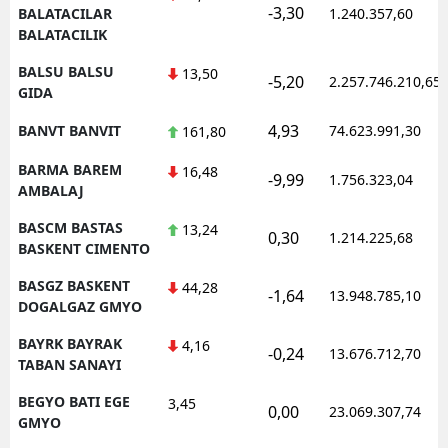
-3,30
BALATACILAR
1.240.357,60
BALATACILIK
BALSU BALSU
13,50
-5,20
2.257.746.210,65
GIDA
4,93
BANVT BANVIT
74.623.991,30
161,80
BARMA BAREM
16,48
-9,99
1.756.323,04
AMBALAJ
BASCM BASTAS
13,24
0,30
1.214.225,68
BASKENT CIMENTO
BASGZ BASKENT
44,28
-1,64
13.948.785,10
DOGALGAZ GMYO
BAYRK BAYRAK
4,16
-0,24
13.676.712,70
TABAN SANAYI
BEGYO BATI EGE
3,45
0,00
23.069.307,74
GMYO