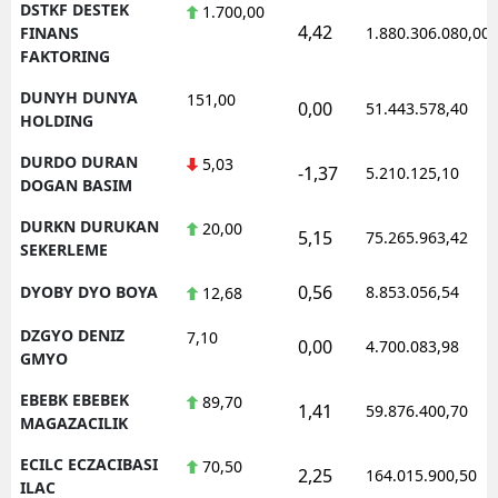
DSTKF DESTEK
1.700,00
4,42
FINANS
1.880.306.080,00
FAKTORING
DUNYH DUNYA
151,00
0,00
51.443.578,40
HOLDING
DURDO DURAN
5,03
-1,37
5.210.125,10
DOGAN BASIM
DURKN DURUKAN
20,00
5,15
75.265.963,42
SEKERLEME
0,56
DYOBY DYO BOYA
8.853.056,54
12,68
DZGYO DENIZ
7,10
0,00
4.700.083,98
GMYO
EBEBK EBEBEK
89,70
1,41
59.876.400,70
MAGAZACILIK
ECILC ECZACIBASI
70,50
2,25
164.015.900,50
ILAC