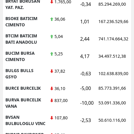
BRYAT BORUSAN
1.765,00
-0,34
85.294.269,00
YAT. PAZ.
BSOKE BATICIM
36,06
1,01
167.236.529,66
CIMENTO
BTCIM BATICIM
5,04
2,44
741.174.664,32
BATI ANADOLU
BUCIM BURSA
5,25
4,17
34.497.512,38
CIMENTO
BULGS BULLS
37,82
-0,63
102.638.839,00
GSYO
-5,00
BURCE BURCELIK
85.773.391,66
36,10
BURVA BURCELIK
837,00
-10,00
53.091.336,00
VANA
BVSAN
107,80
-2,53
50.610.116,00
BULBULOGLU VINC