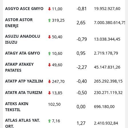
-0,81
ASGYO ASCE GMYO
19.952.927,60
11,00
ASTOR ASTOR
319,25
2,65
7.000.380.614,75
ENERJI
ASUZU ANADOLU
50,40
-0,79
13.038.344,45
ISUZU
0,95
ATAGY ATA GMYO
2.719.178,79
10,60
ATAKP ATAKEY
49,60
-2,27
45.147.831,26
PATATES
-0,40
ATATP ATP YAZILIM
265.292.398,15
247,70
-0,50
ATATR ATA TURIZM
230.271.119,32
13,85
ATEKS AKIN
102,50
0,00
696.180,00
TEKSTIL
ATLAS ATLAS YAT.
7,16
1,27
2.410.932,84
ORT.