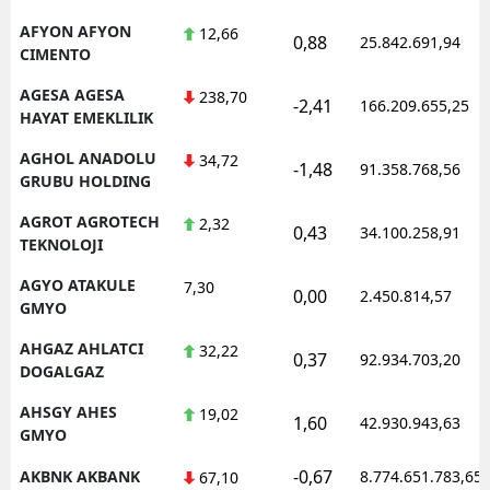
Mersin
AFYON AFYON
12,66
0,88
25.842.691,94
CIMENTO
İstanbul
AGESA AGESA
238,70
-2,41
166.209.655,25
HAYAT EMEKLILIK
İzmir
AGHOL ANADOLU
34,72
Kars
-1,48
91.358.768,56
GRUBU HOLDING
Kastamonu
AGROT AGROTECH
2,32
0,43
34.100.258,91
TEKNOLOJI
Kayseri
AGYO ATAKULE
7,30
0,00
2.450.814,57
Kırklareli
GMYO
Kırşehir
AHGAZ AHLATCI
32,22
0,37
92.934.703,20
DOGALGAZ
Kocaeli
AHSGY AHES
19,02
1,60
42.930.943,63
Konya
GMYO
-0,67
AKBNK AKBANK
8.774.651.783,65
67,10
Kütahya