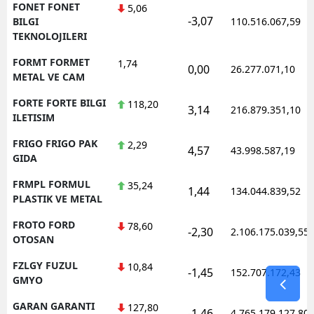
FONET FONET
5,06
-3,07
BILGI
110.516.067,59
TEKNOLOJILERI
FORMT FORMET
1,74
0,00
26.277.071,10
METAL VE CAM
FORTE FORTE BILGI
118,20
3,14
216.879.351,10
ILETISIM
FRIGO FRIGO PAK
2,29
4,57
43.998.587,19
GIDA
FRMPL FORMUL
35,24
1,44
134.044.839,52
PLASTIK VE METAL
FROTO FORD
78,60
-2,30
2.106.175.039,55
OTOSAN
FZLGY FUZUL
10,84
-1,45
152.707.172,43
GMYO
GARAN GARANTI
127,80
-1,46
4.765.179.127,80