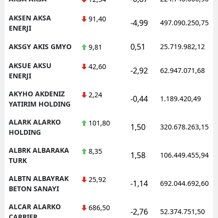
Samsun
AKSEN AKSA
91,40
-4,99
497.090.250,75
ENERJI
Siirt
0,51
AKSGY AKIS GMYO
25.719.982,12
9,81
Sinop
AKSUE AKSU
42,60
-2,92
62.947.071,68
ENERJI
Sivas
AKYHO AKDENIZ
2,24
Tekirdağ
-0,44
1.189.420,49
YATIRIM HOLDING
Tokat
ALARK ALARKO
101,80
1,50
320.678.263,15
HOLDING
Trabzon
ALBRK ALBARAKA
8,35
1,58
106.449.455,94
Tunceli
TURK
Şanlıurfa
ALBTN ALBAYRAK
25,92
-1,14
692.044.692,60
BETON SANAYI
Uşak
ALCAR ALARKO
686,50
-2,76
52.374.751,50
Van
CARRIER