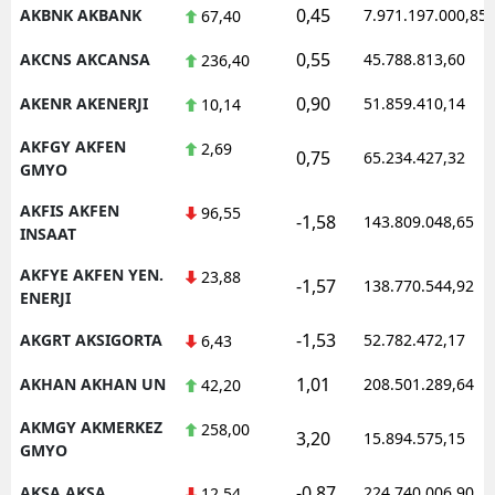
0,45
AKBNK AKBANK
7.971.197.000,85
67,40
Malatya
0,55
AKCNS AKCANSA
45.788.813,60
236,40
Manisa
0,90
AKENR AKENERJI
51.859.410,14
10,14
Kahramanmaraş
AKFGY AKFEN
2,69
0,75
65.234.427,32
GMYO
Mardin
AKFIS AKFEN
96,55
Muğla
-1,58
143.809.048,65
INSAAT
Muş
AKFYE AKFEN YEN.
23,88
-1,57
138.770.544,92
ENERJI
Nevşehir
-1,53
AKGRT AKSIGORTA
52.782.472,17
6,43
Niğde
1,01
AKHAN AKHAN UN
208.501.289,64
42,20
Ordu
AKMGY AKMERKEZ
258,00
3,20
15.894.575,15
Rize
GMYO
Sakarya
-0,87
AKSA AKSA
224.740.006,90
12,54