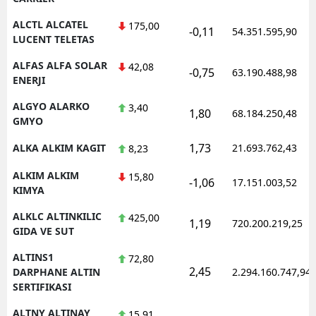
ALCTL ALCATEL
175,00
Yozgat
-0,11
54.351.595,90
LUCENT TELETAS
Zonguldak
ALFAS ALFA SOLAR
42,08
-0,75
63.190.488,98
ENERJI
Aksaray
ALGYO ALARKO
3,40
1,80
Bayburt
68.184.250,48
GMYO
Karaman
1,73
ALKA ALKIM KAGIT
21.693.762,43
8,23
Kırıkkale
ALKIM ALKIM
15,80
-1,06
17.151.003,52
KIMYA
Batman
ALKLC ALTINKILIC
425,00
1,19
720.200.219,25
Şırnak
GIDA VE SUT
ALTINS1
Bartın
72,80
2,45
DARPHANE ALTIN
2.294.160.747,94
Ardahan
SERTIFIKASI
ALTNY ALTINAY
15,91
Iğdır