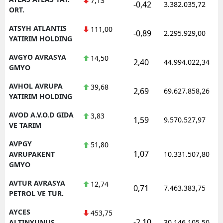
7,13
-0,42
3.382.035,72
ORT.
ATSYH ATLANTIS
111,00
-0,89
2.295.929,00
YATIRIM HOLDING
AVGYO AVRASYA
14,50
2,40
44.994.022,34
GMYO
AVHOL AVRUPA
39,68
2,69
69.627.858,26
YATIRIM HOLDING
AVOD A.V.O.D GIDA
3,83
1,59
9.570.527,97
VE TARIM
AVPGY
51,80
1,07
AVRUPAKENT
10.331.507,80
GMYO
AVTUR AVRASYA
12,74
0,71
7.463.383,75
PETROL VE TUR.
AYCES
453,75
-2,10
ALTINYUNUS
30.146.105,50