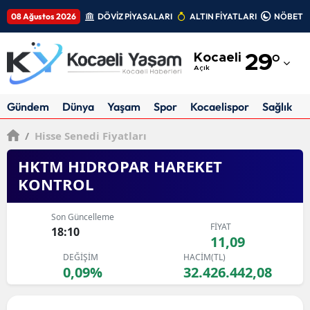
08 Ağustos 2026
DÖVİZ PİYASALARI
ALTIN FİYATLARI
NÖBETÇİ
Adana
Kocaeli
29
°
Adıyaman
Açık
Afyonkarahisar
Gündem
Dünya
Yaşam
Spor
Kocaelispor
Sağlık
Ağrı
/
Hisse Senedi Fiyatları
Amasya
HKTM HIDROPAR HAREKET
KONTROL
Ankara
Antalya
Son Güncelleme
FİYAT
18:10
11,09
Artvin
DEĞİŞİM
HACİM(TL)
Aydın
0,09%
32.426.442,08
Balıkesir