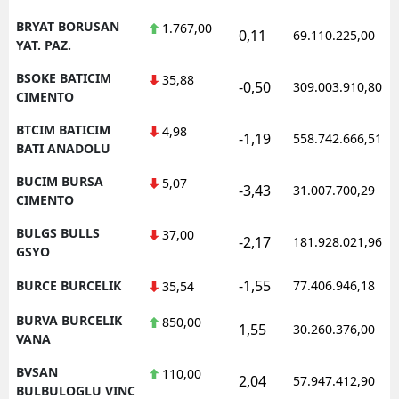
BRYAT BORUSAN
1.767,00
0,11
69.110.225,00
YAT. PAZ.
BSOKE BATICIM
35,88
-0,50
309.003.910,80
CIMENTO
BTCIM BATICIM
4,98
-1,19
558.742.666,51
BATI ANADOLU
BUCIM BURSA
5,07
-3,43
31.007.700,29
CIMENTO
BULGS BULLS
37,00
-2,17
181.928.021,96
GSYO
-1,55
BURCE BURCELIK
77.406.946,18
35,54
BURVA BURCELIK
850,00
1,55
30.260.376,00
VANA
BVSAN
110,00
2,04
57.947.412,90
BULBULOGLU VINC