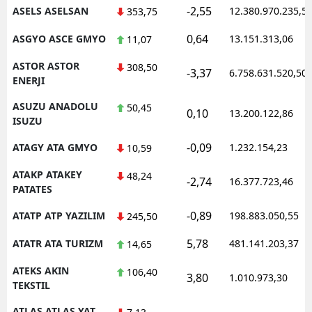
-2,55
ASELS ASELSAN
12.380.970.235,5
353,75
0,64
ASGYO ASCE GMYO
13.151.313,06
11,07
ASTOR ASTOR
308,50
-3,37
6.758.631.520,50
ENERJI
ASUZU ANADOLU
50,45
0,10
13.200.122,86
ISUZU
-0,09
ATAGY ATA GMYO
1.232.154,23
10,59
ATAKP ATAKEY
48,24
-2,74
16.377.723,46
PATATES
-0,89
ATATP ATP YAZILIM
198.883.050,55
245,50
5,78
ATATR ATA TURIZM
481.141.203,37
14,65
ATEKS AKIN
106,40
3,80
1.010.973,30
TEKSTIL
ATLAS ATLAS YAT.