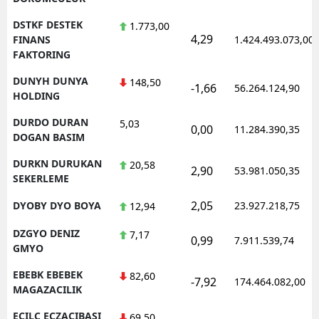
DSTKF DESTEK
1.773,00
4,29
FINANS
1.424.493.073,00
FAKTORING
DUNYH DUNYA
148,50
-1,66
56.264.124,90
HOLDING
DURDO DURAN
5,03
0,00
11.284.390,35
DOGAN BASIM
DURKN DURUKAN
20,58
2,90
53.981.050,35
SEKERLEME
2,05
DYOBY DYO BOYA
23.927.218,75
12,94
DZGYO DENIZ
7,17
0,99
7.911.539,74
GMYO
EBEBK EBEBEK
82,60
-7,92
174.464.082,00
MAGAZACILIK
ECILC ECZACIBASI
69,50