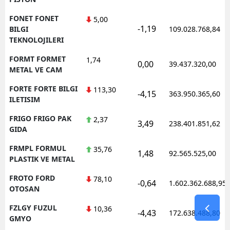
FONET FONET
5,00
-1,19
BILGI
109.028.768,84
TEKNOLOJILERI
FORMT FORMET
1,74
0,00
39.437.320,00
METAL VE CAM
FORTE FORTE BILGI
113,30
-4,15
363.950.365,60
ILETISIM
FRIGO FRIGO PAK
2,37
3,49
238.401.851,62
GIDA
FRMPL FORMUL
35,76
1,48
92.565.525,00
PLASTIK VE METAL
FROTO FORD
78,10
-0,64
1.602.362.688,95
OTOSAN
FZLGY FUZUL
10,36
-4,43
172.638.488,80
GMYO