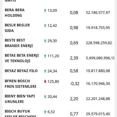
GMYO
BERA BERA
13,09
0,08
52.186.577,97
HOLDING
BESLR BESLER
12,42
0,98
19.918.755,95
GIDA
BESTE BEST
29,30
0,69
228.598.259,82
BRANDS ENERJI
BETAE BETA ENERJI
111,20
2,39
5.699.080.996,10
VE TEKNOLOJI
0,58
BEYAZ BEYAZ FILO
10.817.880,08
24,34
BFREN BOSCH
125,80
-0,32
16.170.946,30
FREN SISTEMLERI
BIENY BIEN YAPI
20,44
2,20
22.201.248,88
URUNLERI
BIGCH BUYUK
6,52
0,77
29.579.015,40
SEFLER BIGCHEFS