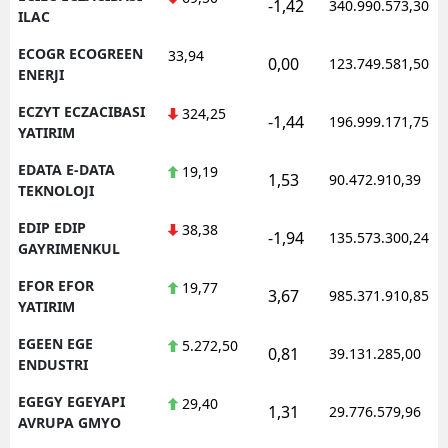
-1,42
340.990.573,30
ILAC
ECOGR ECOGREEN
33,94
0,00
123.749.581,50
ENERJI
ECZYT ECZACIBASI
324,25
-1,44
196.999.171,75
YATIRIM
EDATA E-DATA
19,19
1,53
90.472.910,39
TEKNOLOJI
EDIP EDIP
38,38
-1,94
135.573.300,24
GAYRIMENKUL
EFOR EFOR
19,77
3,67
985.371.910,85
YATIRIM
EGEEN EGE
5.272,50
0,81
39.131.285,00
ENDUSTRI
EGEGY EGEYAPI
29,40
1,31
29.776.579,96
AVRUPA GMYO