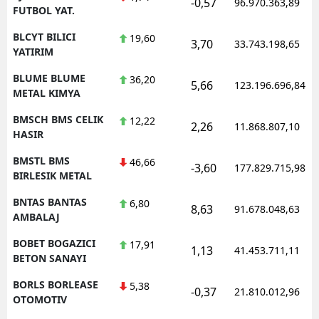
-0,57
96.970.363,89
FUTBOL YAT.
BLCYT BILICI
19,60
3,70
33.743.198,65
YATIRIM
BLUME BLUME
36,20
5,66
123.196.696,84
METAL KIMYA
BMSCH BMS CELIK
12,22
2,26
11.868.807,10
HASIR
BMSTL BMS
46,66
-3,60
177.829.715,98
BIRLESIK METAL
BNTAS BANTAS
6,80
8,63
91.678.048,63
AMBALAJ
BOBET BOGAZICI
17,91
1,13
41.453.711,11
BETON SANAYI
BORLS BORLEASE
5,38
-0,37
21.810.012,96
OTOMOTIV