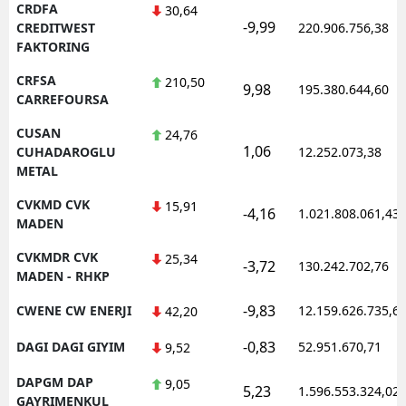
CRDFA
30,64
-9,99
CREDITWEST
220.906.756,38
FAKTORING
CRFSA
210,50
9,98
195.380.644,60
CARREFOURSA
CUSAN
24,76
1,06
CUHADAROGLU
12.252.073,38
METAL
CVKMD CVK
15,91
-4,16
1.021.808.061,43
MADEN
CVKMDR CVK
25,34
-3,72
130.242.702,76
MADEN - RHKP
-9,83
CWENE CW ENERJI
12.159.626.735,6
42,20
-0,83
DAGI DAGI GIYIM
52.951.670,71
9,52
DAPGM DAP
9,05
5,23
1.596.553.324,02
GAYRIMENKUL