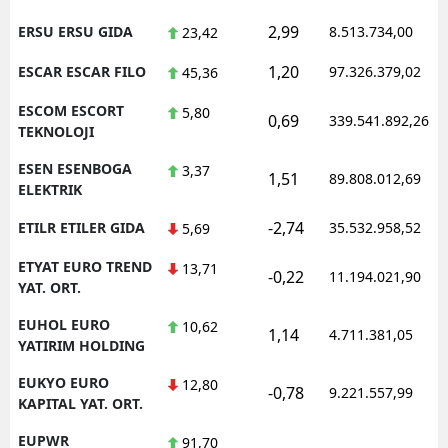
2,99
ERSU ERSU GIDA
8.513.734,00
23,42
1,20
ESCAR ESCAR FILO
97.326.379,02
45,36
ESCOM ESCORT
5,80
0,69
339.541.892,26
TEKNOLOJI
ESEN ESENBOGA
3,37
1,51
89.808.012,69
ELEKTRIK
-2,74
ETILR ETILER GIDA
35.532.958,52
5,69
ETYAT EURO TREND
13,71
-0,22
11.194.021,90
YAT. ORT.
EUHOL EURO
10,62
1,14
4.711.381,05
YATIRIM HOLDING
EUKYO EURO
12,80
-0,78
9.221.557,99
KAPITAL YAT. ORT.
EUPWR
91,70