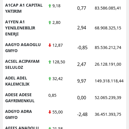
A1CAP A1 CAPITAL
9,18
Edirne
0,77
83.586.085,41
YATIRIM
Elazığ
A1YEN A1
2,80
2,94
YENILENEBILIR
68.908.325,15
Erzincan
ENERJI
Erzurum
AAGYO AGAOGLU
12,87
-0,85
85.536.212,74
GMYO
Eskişehir
ACSEL ACIPAYAM
128,50
2,47
26.128.191,00
Gaziantep
SELULOZ
ADEL ADEL
Giresun
32,42
9,97
149.318.118,44
KALEMCILIK
Gümüşhane
ADESE ADESE
0,85
0,00
52.065.239,39
GAYRIMENKUL
Hakkari
ADGYO ADRA
55,00
Hatay
-2,48
36.451.393,75
GMYO
Isparta
AEFES ANADOLU
21,58