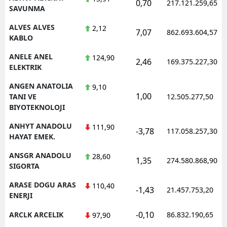
0,70
217.121.259,65
SAVUNMA
Yalova
ALVES ALVES
2,12
7,07
862.693.604,57
KABLO
Karabük
ANELE ANEL
124,90
2,46
169.375.227,30
Kilis
ELEKTRIK
Osmaniye
ANGEN ANATOLIA
9,10
1,00
TANI VE
12.505.277,50
Düzce
BIYOTEKNOLOJI
ANHYT ANADOLU
111,90
-3,78
117.058.257,30
HAYAT EMEK.
ANSGR ANADOLU
28,60
1,35
274.580.868,90
SIGORTA
ARASE DOGU ARAS
110,40
-1,43
21.457.753,20
ENERJI
-0,10
ARCLK ARCELIK
86.832.190,65
97,90