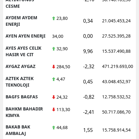
CESME
AYDEM AYDEM
23,80
0,34
21.045.453,24
ENERJI
0,00
AYEN AYEN ENERJI
27.525.395,28
34,00
AYES AYES CELIK
32,90
9,96
15.537.490,88
HASIR VE CIT
-2,32
AYGAZ AYGAZ
471.219.693,00
284,50
AZTEK AZTEK
4,47
0,45
43.048.452,97
TEKNOLOJI
-0,82
BAGFS BAGFAS
12.758.532,52
24,32
BAHKM BAHADIR
113,30
-2,41
50.717.086,70
KIMYA
BAKAB BAK
44,68
1,55
15.758.914,54
AMBALAJ