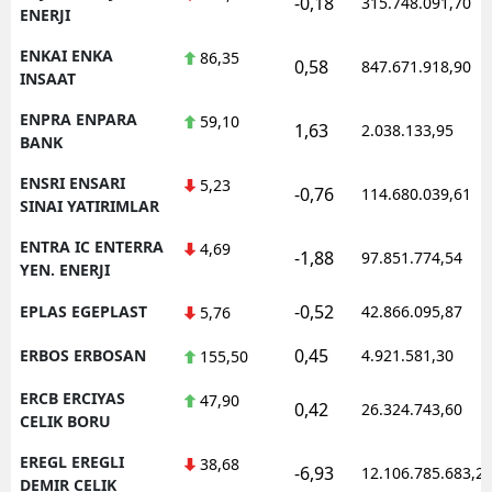
-0,18
315.748.091,70
ENERJI
ENKAI ENKA
86,35
0,58
847.671.918,90
INSAAT
ENPRA ENPARA
59,10
1,63
2.038.133,95
BANK
ENSRI ENSARI
5,23
-0,76
114.680.039,61
SINAI YATIRIMLAR
ENTRA IC ENTERRA
4,69
-1,88
97.851.774,54
YEN. ENERJI
-0,52
EPLAS EGEPLAST
42.866.095,87
5,76
0,45
ERBOS ERBOSAN
4.921.581,30
155,50
ERCB ERCIYAS
47,90
0,42
26.324.743,60
CELIK BORU
EREGL EREGLI
38,68
-6,93
12.106.785.683,2
DEMIR CELIK