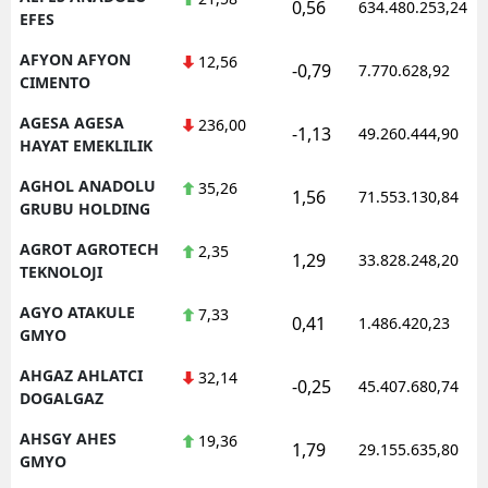
0,56
634.480.253,24
EFES
Mersin
AFYON AFYON
12,56
-0,79
7.770.628,92
İstanbul
CIMENTO
İzmir
AGESA AGESA
236,00
-1,13
49.260.444,90
HAYAT EMEKLILIK
Kars
AGHOL ANADOLU
35,26
1,56
71.553.130,84
GRUBU HOLDING
Kastamonu
AGROT AGROTECH
2,35
Kayseri
1,29
33.828.248,20
TEKNOLOJI
Kırklareli
AGYO ATAKULE
7,33
0,41
1.486.420,23
GMYO
Kırşehir
AHGAZ AHLATCI
32,14
-0,25
45.407.680,74
Kocaeli
DOGALGAZ
Konya
AHSGY AHES
19,36
1,79
29.155.635,80
GMYO
Kütahya