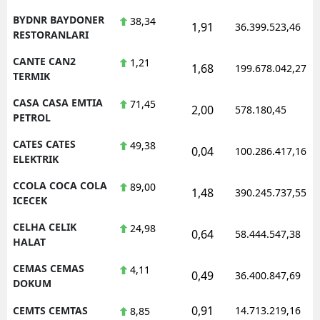
BYDNR BAYDONER
38,34
1,91
36.399.523,46
RESTORANLARI
CANTE CAN2
1,21
1,68
199.678.042,27
TERMIK
CASA CASA EMTIA
71,45
2,00
578.180,45
PETROL
CATES CATES
49,38
0,04
100.286.417,16
ELEKTRIK
CCOLA COCA COLA
89,00
1,48
390.245.737,55
ICECEK
CELHA CELIK
24,98
0,64
58.444.547,38
HALAT
CEMAS CEMAS
4,11
0,49
36.400.847,69
DOKUM
0,91
CEMTS CEMTAS
14.713.219,16
8,85