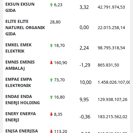
EKSUN EKSUN
6,23
3,32
42.791.974,53
GIDA
ELITE ELITE
28,80
0,00
NATUREL ORGANIK
22.015.258,14
GIDA
EMKEL EMEK
18,70
2,24
98.795.318,54
ELEKTRIK
EMNIS EMINIS
160,90
-1,29
865.831,50
AMBALAJ
EMPAE EMPA
73,70
10,00
1.458.026.107,00
ELEKTRONIK
ENDAE ENDA
16,80
9,95
129.938.107,26
ENERJI HOLDING
ENERY ENERYA
8,35
-0,36
183.215.562,02
ENERJI
ENJSA ENERJISA
113,20