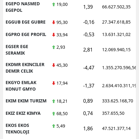
EGEPO NASMED
19,00
1,39
66.627.502,35
EGEPOL
-0,16
EGGUB EGE GUBRE
27.347.618,85
95,30
-0,53
EGPRO EGE PROFIL
13.631.321,02
33,94
EGSER EGE
2,93
2,81
12.069.940,15
SERAMIK
EKDMR EKINCILER
45,30
-4,47
1.355.270.596,56
DEMIR CELIK
EKGYO EMLAK
17,94
-1,37
2.634.410.311,19
KONUT GMYO
0,89
EKIM EKIM TURIZM
333.625.168,70
18,21
0,74
EKIZ EKIZ KIMYA
357.655,50
68,50
EKOS EKOS
5,49
1,86
47.521.377,14
TEKNOLOJI