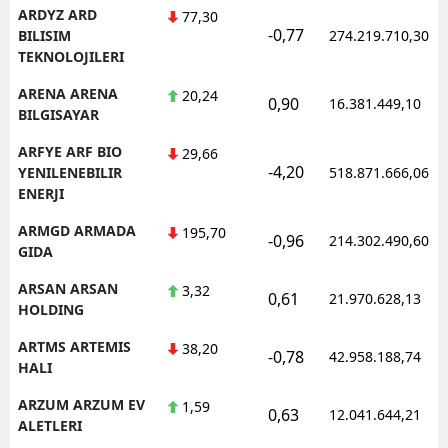
ARDYZ ARD
77,30
-0,77
BILISIM
274.219.710,30
TEKNOLOJILERI
ARENA ARENA
20,24
0,90
16.381.449,10
BILGISAYAR
ARFYE ARF BIO
29,66
-4,20
YENILENEBILIR
518.871.666,06
ENERJI
ARMGD ARMADA
195,70
-0,96
214.302.490,60
GIDA
ARSAN ARSAN
3,32
0,61
21.970.628,13
HOLDING
ARTMS ARTEMIS
38,20
-0,78
42.958.188,74
HALI
ARZUM ARZUM EV
1,59
0,63
12.041.644,21
ALETLERI