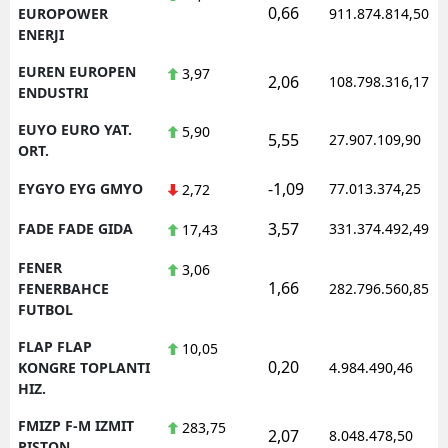
0,66
EUROPOWER
911.874.814,50
ENERJI
EUREN EUROPEN
3,97
2,06
108.798.316,17
ENDUSTRI
EUYO EURO YAT.
5,90
5,55
27.907.109,90
ORT.
-1,09
EYGYO EYG GMYO
77.013.374,25
2,72
3,57
FADE FADE GIDA
331.374.492,49
17,43
FENER
3,06
1,66
FENERBAHCE
282.796.560,85
FUTBOL
FLAP FLAP
10,05
0,20
KONGRE TOPLANTI
4.984.490,46
HIZ.
FMIZP F-M IZMIT
283,75
2,07
8.048.478,50
PISTON