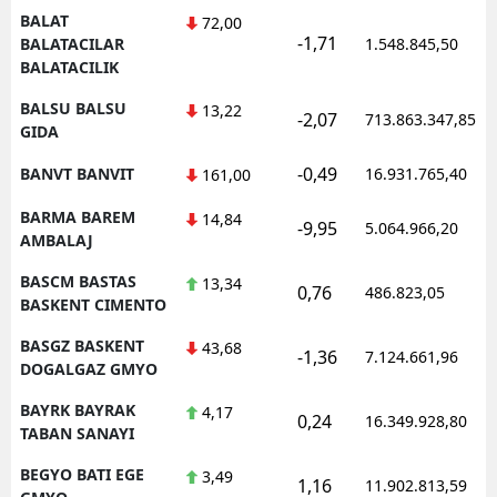
BALAT
72,00
-1,71
BALATACILAR
1.548.845,50
BALATACILIK
BALSU BALSU
13,22
-2,07
713.863.347,85
GIDA
-0,49
BANVT BANVIT
16.931.765,40
161,00
BARMA BAREM
14,84
-9,95
5.064.966,20
AMBALAJ
BASCM BASTAS
13,34
0,76
486.823,05
BASKENT CIMENTO
BASGZ BASKENT
43,68
-1,36
7.124.661,96
DOGALGAZ GMYO
BAYRK BAYRAK
4,17
0,24
16.349.928,80
TABAN SANAYI
BEGYO BATI EGE
3,49
1,16
11.902.813,59