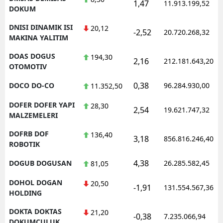
1,47
11.913.199,52
DOKUM
DNISI DINAMIK ISI
20,12
-2,52
20.720.268,32
MAKINA YALITIM
DOAS DOGUS
194,30
2,16
212.181.643,20
OTOMOTIV
0,38
DOCO DO-CO
96.284.930,00
11.352,50
DOFER DOFER YAPI
28,30
2,54
19.621.747,32
MALZEMELERI
DOFRB DOF
136,40
3,18
856.816.246,40
ROBOTIK
4,38
DOGUB DOGUSAN
26.285.582,45
81,05
DOHOL DOGAN
20,50
-1,91
131.554.567,36
HOLDING
DOKTA DOKTAS
21,20
-0,38
7.235.066,94
DOKUMCULUK