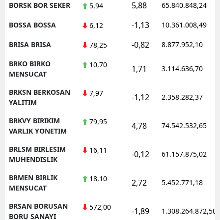
5,88
BORSK BOR SEKER
65.840.848,24
5,94
-1,13
BOSSA BOSSA
10.361.008,49
6,12
-0,82
BRISA BRISA
8.877.952,10
78,25
BRKO BIRKO
10,70
1,71
3.114.636,70
MENSUCAT
BRKSN BERKOSAN
7,97
-1,12
2.358.282,37
YALITIM
BRKVY BIRIKIM
79,95
4,78
74.542.532,65
VARLIK YONETIM
BRLSM BIRLESIM
16,11
-0,12
61.157.875,02
MUHENDISLIK
BRMEN BIRLIK
18,10
2,72
5.452.771,18
MENSUCAT
BRSAN BORUSAN
572,00
-1,89
1.308.264.872,50
BORU SANAYI