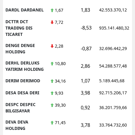
1,83
DARDL DARDANEL
42.553.370,12
1,67
DCTTR DCT
7,72
-8,53
TRADING DIS
935.141.480,32
TICARET
DENGE DENGE
2,28
-0,87
32.696.442,29
HOLDING
DERHL DERLUKS
10,80
2,86
54.288.577,48
YATIRIM HOLDING
1,07
DERIM DERIMOD
5.189.445,68
34,16
3,98
DESA DESA DERI
92.715.206,17
9,93
DESPC DESPEC
39,30
0,92
36.201.759,66
BILGISAYAR
DEVA DEVA
71,45
3,78
33.764.732,60
HOLDING