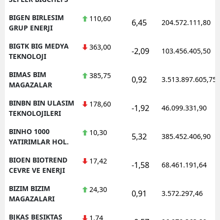
BIGEN BIRLESIM
110,60
6,45
204.572.111,80
GRUP ENERJI
BIGTK BIG MEDYA
363,00
-2,09
103.456.405,50
TEKNOLOJI
BIMAS BIM
385,75
0,92
3.513.897.605,75
MAGAZALAR
BINBN BIN ULASIM
178,60
-1,92
46.099.331,90
TEKNOLOJILERI
BINHO 1000
10,30
5,32
385.452.406,90
YATIRIMLAR HOL.
BIOEN BIOTREND
17,42
-1,58
68.461.191,64
CEVRE VE ENERJI
BIZIM BIZIM
24,30
0,91
3.572.297,46
MAGAZALARI
BJKAS BESIKTAS
1,74