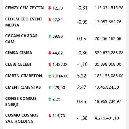
-0,81
CEMZY CEM ZEYTIN
113.034.515,38
12,30
CEOEM CEO EVENT
22,82
-0,09
13.057.682,76
MEDYA
CGCAM CAGDAS
39,80
0,05
70.456.162,06
CAM
-0,36
CIMSA CIMSA
329.636.288,88
44,82
-1,10
CLEBI CELEBI
35.898.068,00
1.437,00
5,22
CMBTN CIMBETON
185.153.083,00
1.614,00
2,47
CMENT CIMENTAS
1.045.824,50
279,50
CONSE CONSUS
2,25
0,45
18.969.734,97
ENERJI
COSMO COSMOS
114,70
-1,38
4.216.401,10
YAT. HOLDING