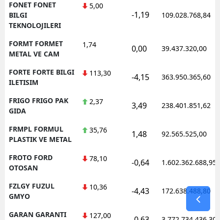
FONET FONET
5,00
-1,19
BILGI
109.028.768,84
TEKNOLOJILERI
FORMT FORMET
1,74
0,00
39.437.320,00
METAL VE CAM
FORTE FORTE BILGI
113,30
-4,15
363.950.365,60
ILETISIM
FRIGO FRIGO PAK
2,37
3,49
238.401.851,62
GIDA
FRMPL FORMUL
35,76
1,48
92.565.525,00
PLASTIK VE METAL
FROTO FORD
78,10
-0,64
1.602.362.688,95
OTOSAN
FZLGY FUZUL
10,36
-4,43
172.638.488,80
GMYO
GARAN GARANTI
127,00
-0,63
3.772.734.436,30