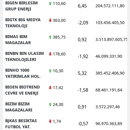
BIGEN BIRLESIM
110,60
6,45
204.572.111,80
GRUP ENERJI
BIGTK BIG MEDYA
363,00
-2,09
103.456.405,50
TEKNOLOJI
BIMAS BIM
385,75
0,92
3.513.897.605,75
MAGAZALAR
BINBN BIN ULASIM
178,60
-1,92
46.099.331,90
TEKNOLOJILERI
BINHO 1000
10,30
5,32
385.452.406,90
YATIRIMLAR HOL.
BIOEN BIOTREND
17,42
-1,58
68.461.191,64
CEVRE VE ENERJI
BIZIM BIZIM
24,30
0,91
3.572.297,46
MAGAZALARI
BJKAS BESIKTAS
1,74
-0,57
96.970.363,89
FUTBOL YAT.