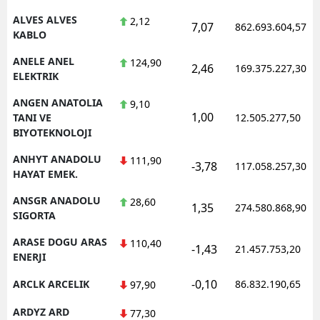
ALVES ALVES
2,12
7,07
862.693.604,57
Yalova
KABLO
Karabük
ANELE ANEL
124,90
2,46
169.375.227,30
ELEKTRIK
Kilis
ANGEN ANATOLIA
9,10
1,00
Osmaniye
TANI VE
12.505.277,50
BIYOTEKNOLOJI
Düzce
ANHYT ANADOLU
111,90
-3,78
117.058.257,30
HAYAT EMEK.
ANSGR ANADOLU
28,60
1,35
274.580.868,90
SIGORTA
ARASE DOGU ARAS
110,40
-1,43
21.457.753,20
ENERJI
-0,10
ARCLK ARCELIK
86.832.190,65
97,90
ARDYZ ARD
77,30