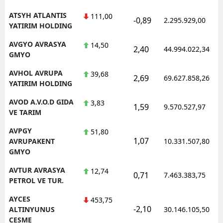
ATSYH ATLANTIS
111,00
-0,89
2.295.929,00
YATIRIM HOLDING
AVGYO AVRASYA
14,50
2,40
44.994.022,34
GMYO
AVHOL AVRUPA
39,68
2,69
69.627.858,26
YATIRIM HOLDING
AVOD A.V.O.D GIDA
3,83
1,59
9.570.527,97
VE TARIM
AVPGY
51,80
1,07
AVRUPAKENT
10.331.507,80
GMYO
AVTUR AVRASYA
12,74
0,71
7.463.383,75
PETROL VE TUR.
AYCES
453,75
-2,10
ALTINYUNUS
30.146.105,50
CESME