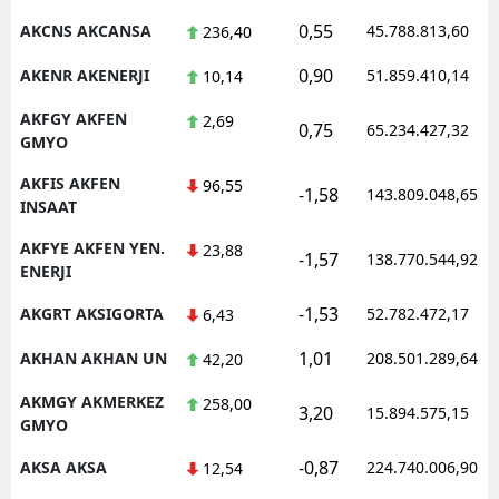
0,55
AKCNS AKCANSA
45.788.813,60
236,40
Malatya
0,90
AKENR AKENERJI
51.859.410,14
10,14
Manisa
AKFGY AKFEN
2,69
Kahramanmaraş
0,75
65.234.427,32
GMYO
Mardin
AKFIS AKFEN
96,55
-1,58
143.809.048,65
INSAAT
Muğla
AKFYE AKFEN YEN.
23,88
-1,57
138.770.544,92
Muş
ENERJI
Nevşehir
-1,53
AKGRT AKSIGORTA
52.782.472,17
6,43
Niğde
1,01
AKHAN AKHAN UN
208.501.289,64
42,20
Ordu
AKMGY AKMERKEZ
258,00
3,20
15.894.575,15
GMYO
Rize
-0,87
AKSA AKSA
224.740.006,90
12,54
Sakarya