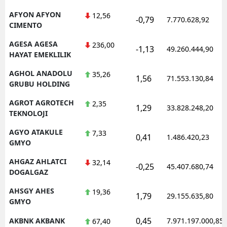
Mersin
AFYON AFYON
12,56
-0,79
7.770.628,92
CIMENTO
İstanbul
AGESA AGESA
236,00
-1,13
49.260.444,90
HAYAT EMEKLILIK
İzmir
AGHOL ANADOLU
35,26
Kars
1,56
71.553.130,84
GRUBU HOLDING
Kastamonu
AGROT AGROTECH
2,35
1,29
33.828.248,20
TEKNOLOJI
Kayseri
AGYO ATAKULE
7,33
0,41
1.486.420,23
Kırklareli
GMYO
Kırşehir
AHGAZ AHLATCI
32,14
-0,25
45.407.680,74
DOGALGAZ
Kocaeli
AHSGY AHES
19,36
1,79
29.155.635,80
Konya
GMYO
0,45
AKBNK AKBANK
7.971.197.000,85
67,40
Kütahya