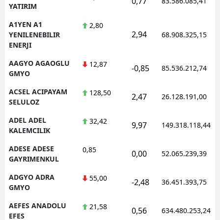
0,77
83.586.085,41
YATIRIM
Edirne
A1YEN A1
2,80
Elazığ
2,94
YENILENEBILIR
68.908.325,15
ENERJI
Erzincan
AAGYO AGAOGLU
12,87
-0,85
85.536.212,74
Erzurum
GMYO
ACSEL ACIPAYAM
128,50
Eskişehir
2,47
26.128.191,00
SELULOZ
Gaziantep
ADEL ADEL
32,42
9,97
149.318.118,44
KALEMCILIK
Giresun
ADESE ADESE
0,85
0,00
Gümüşhane
52.065.239,39
GAYRIMENKUL
Hakkari
ADGYO ADRA
55,00
-2,48
36.451.393,75
GMYO
Hatay
AEFES ANADOLU
21,58
0,56
634.480.253,24
Isparta
EFES