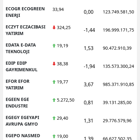
ECOGR ECOGREEN
33,94
0,00
123.749.581,50
ENERJI
ECZYT ECZACIBASI
324,25
-1,44
196.999.171,75
YATIRIM
EDATA E-DATA
19,19
1,53
90.472.910,39
TEKNOLOJI
EDIP EDIP
38,38
-1,94
135.573.300,24
GAYRIMENKUL
EFOR EFOR
19,77
3,67
985.371.910,85
YATIRIM
EGEEN EGE
5.272,50
0,81
39.131.285,00
ENDUSTRI
EGEGY EGEYAPI
29,40
1,31
29.776.579,96
AVRUPA GMYO
EGEPO NASMED
19,00
1,39
66.627.502,35