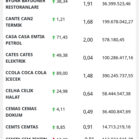
BYDNR BAYDONER
38,34
1,91
36.399.523,46
RESTORANLARI
CANTE CAN2
1,21
1,68
199.678.042,27
TERMIK
CASA CASA EMTIA
71,45
2,00
578.180,45
PETROL
CATES CATES
49,38
0,04
100.286.417,16
ELEKTRIK
CCOLA COCA COLA
89,00
1,48
390.245.737,55
ICECEK
CELHA CELIK
24,98
0,64
58.444.547,38
HALAT
CEMAS CEMAS
4,11
0,49
36.400.847,69
DOKUM
0,91
CEMTS CEMTAS
14.713.219,16
8,85