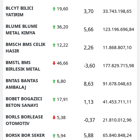
BLCYT BILICI
19,60
3,70
33.743.198,65
YATIRIM
BLUME BLUME
36,20
5,66
123.196.696,84
METAL KIMYA
BMSCH BMS CELIK
12,22
2,26
11.868.807,10
HASIR
BMSTL BMS
46,66
-3,60
177.829.715,98
BIRLESIK METAL
BNTAS BANTAS
6,80
8,63
91.678.048,63
AMBALAJ
BOBET BOGAZICI
17,91
1,13
41.453.711,11
BETON SANAYI
BORLS BORLEASE
5,38
-0,37
21.810.012,96
OTOMOTIV
5,88
BORSK BOR SEKER
65.840.848,24
5,94