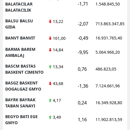
-1,71
BALATACILAR
1.548.845,50
BALATACILIK
BALSU BALSU
13,22
-2,07
713.863.347,85
GIDA
-0,49
BANVT BANVIT
16.931.765,40
161,00
BARMA BAREM
14,84
-9,95
5.064.966,20
AMBALAJ
BASCM BASTAS
13,34
0,76
486.823,05
BASKENT CIMENTO
BASGZ BASKENT
43,68
-1,36
7.124.661,96
DOGALGAZ GMYO
BAYRK BAYRAK
4,17
0,24
16.349.928,80
TABAN SANAYI
BEGYO BATI EGE
3,49
1,16
11.902.813,59
GMYO