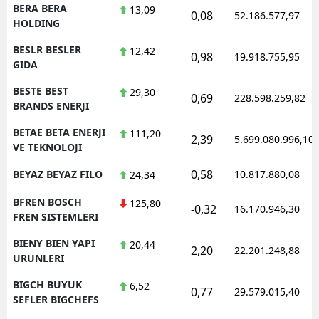
BERA BERA
13,09
0,08
52.186.577,97
HOLDING
BESLR BESLER
12,42
0,98
19.918.755,95
GIDA
BESTE BEST
29,30
0,69
228.598.259,82
BRANDS ENERJI
BETAE BETA ENERJI
111,20
2,39
5.699.080.996,10
VE TEKNOLOJI
0,58
BEYAZ BEYAZ FILO
10.817.880,08
24,34
BFREN BOSCH
125,80
-0,32
16.170.946,30
FREN SISTEMLERI
BIENY BIEN YAPI
20,44
2,20
22.201.248,88
URUNLERI
BIGCH BUYUK
6,52
0,77
29.579.015,40
SEFLER BIGCHEFS