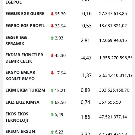
EGEPOL
-0,16
EGGUB EGE GUBRE
27.347.618,85
95,30
-0,53
EGPRO EGE PROFIL
13.631.321,02
33,94
EGSER EGE
2,93
2,81
12.069.940,15
SERAMIK
EKDMR EKINCILER
45,30
-4,47
1.355.270.596,56
DEMIR CELIK
EKGYO EMLAK
17,94
-1,37
2.634.410.311,19
KONUT GMYO
0,89
EKIM EKIM TURIZM
333.625.168,70
18,21
0,74
EKIZ EKIZ KIMYA
357.655,50
68,50
EKOS EKOS
5,49
1,86
47.521.377,14
TEKNOLOJI
EKSUN EKSUN
6,23
3,32
42.791.974,53