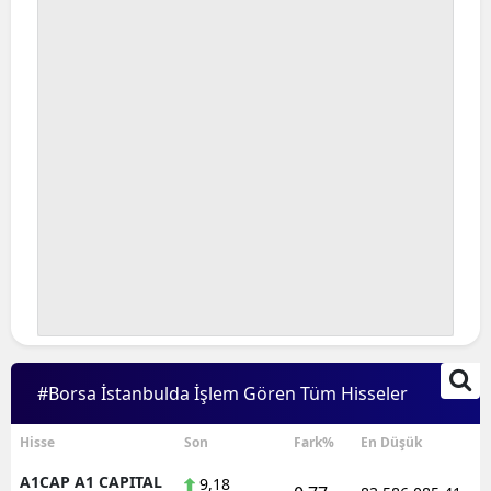
Bilecik
Bingöl
Bitlis
Bolu
Burdur
Bursa
Çanakkale
Çankırı
Çorum
#Borsa İstanbulda İşlem Gören Tüm Hisseler
Denizli
Hisse
Son
Fark%
En Düşük
Diyarbakır
A1CAP A1 CAPITAL
9,18