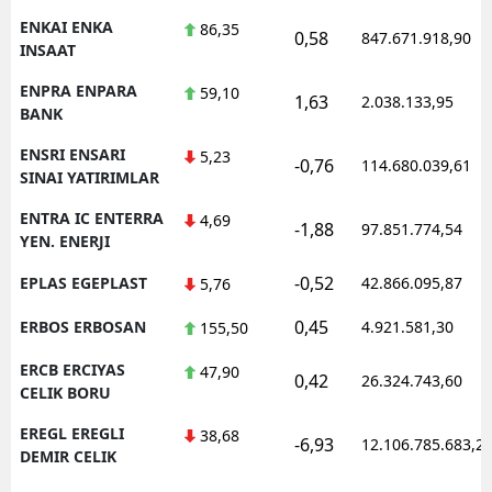
ENKAI ENKA
86,35
0,58
847.671.918,90
INSAAT
ENPRA ENPARA
59,10
1,63
2.038.133,95
BANK
ENSRI ENSARI
5,23
-0,76
114.680.039,61
SINAI YATIRIMLAR
ENTRA IC ENTERRA
4,69
-1,88
97.851.774,54
YEN. ENERJI
-0,52
EPLAS EGEPLAST
42.866.095,87
5,76
0,45
ERBOS ERBOSAN
4.921.581,30
155,50
ERCB ERCIYAS
47,90
0,42
26.324.743,60
CELIK BORU
EREGL EREGLI
38,68
-6,93
12.106.785.683,2
DEMIR CELIK