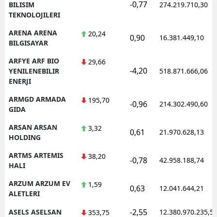
-0,77
BILISIM
274.219.710,30
TEKNOLOJILERI
ARENA ARENA
20,24
0,90
16.381.449,10
BILGISAYAR
ARFYE ARF BIO
29,66
-4,20
YENILENEBILIR
518.871.666,06
ENERJI
ARMGD ARMADA
195,70
-0,96
214.302.490,60
GIDA
ARSAN ARSAN
3,32
0,61
21.970.628,13
HOLDING
ARTMS ARTEMIS
38,20
-0,78
42.958.188,74
HALI
ARZUM ARZUM EV
1,59
0,63
12.041.644,21
ALETLERI
-2,55
ASELS ASELSAN
12.380.970.235,5
353,75