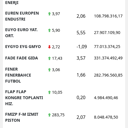
ENERJI
EUREN EUROPEN
3,97
2,06
108.798.316,17
ENDUSTRI
EUYO EURO YAT.
5,90
5,55
27.907.109,90
ORT.
-1,09
EYGYO EYG GMYO
77.013.374,25
2,72
3,57
FADE FADE GIDA
331.374.492,49
17,43
FENER
3,06
1,66
FENERBAHCE
282.796.560,85
FUTBOL
FLAP FLAP
10,05
0,20
KONGRE TOPLANTI
4.984.490,46
HIZ.
FMIZP F-M IZMIT
283,75
2,07
8.048.478,50
PISTON