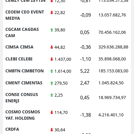
-0,81
CEMZY CEM ZEYTIN
113.034.515,38
12,30
CEOEM CEO EVENT
22,82
-0,09
13.057.682,76
MEDYA
CGCAM CAGDAS
39,80
0,05
70.456.162,06
CAM
-0,36
CIMSA CIMSA
329.636.288,88
44,82
-1,10
CLEBI CELEBI
35.898.068,00
1.437,00
5,22
CMBTN CIMBETON
185.153.083,00
1.614,00
2,47
CMENT CIMENTAS
1.045.824,50
279,50
CONSE CONSUS
2,25
0,45
18.969.734,97
ENERJI
COSMO COSMOS
114,70
-1,38
4.216.401,10
YAT. HOLDING
CRDFA
30,64