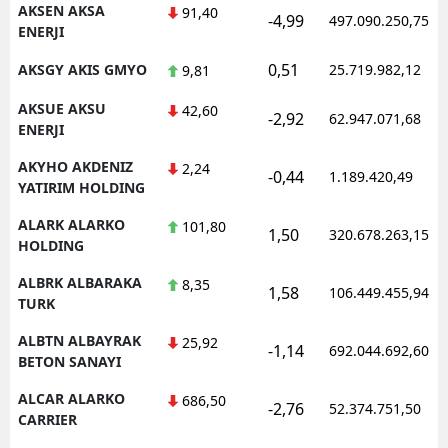
AKSEN AKSA
91,40
-4,99
497.090.250,75
ENERJI
Samsun
0,51
AKSGY AKIS GMYO
25.719.982,12
9,81
Siirt
AKSUE AKSU
42,60
Sinop
-2,92
62.947.071,68
ENERJI
Sivas
AKYHO AKDENIZ
2,24
-0,44
1.189.420,49
YATIRIM HOLDING
Tekirdağ
ALARK ALARKO
101,80
1,50
320.678.263,15
Tokat
HOLDING
Trabzon
ALBRK ALBARAKA
8,35
1,58
106.449.455,94
TURK
Tunceli
ALBTN ALBAYRAK
25,92
-1,14
692.044.692,60
BETON SANAYI
Şanlıurfa
ALCAR ALARKO
686,50
Uşak
-2,76
52.374.751,50
CARRIER
Van