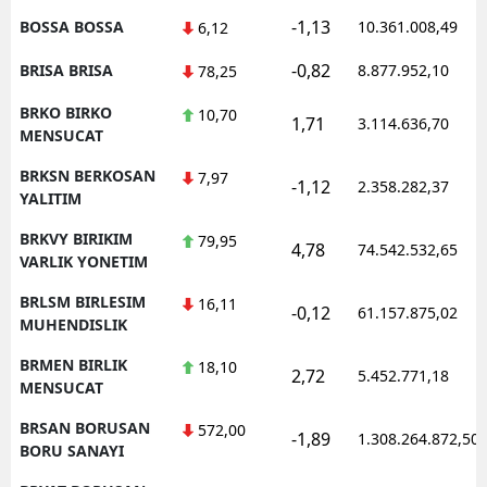
-1,13
BOSSA BOSSA
10.361.008,49
6,12
-0,82
BRISA BRISA
8.877.952,10
78,25
BRKO BIRKO
10,70
1,71
3.114.636,70
MENSUCAT
BRKSN BERKOSAN
7,97
-1,12
2.358.282,37
YALITIM
BRKVY BIRIKIM
79,95
4,78
74.542.532,65
VARLIK YONETIM
BRLSM BIRLESIM
16,11
-0,12
61.157.875,02
MUHENDISLIK
BRMEN BIRLIK
18,10
2,72
5.452.771,18
MENSUCAT
BRSAN BORUSAN
572,00
-1,89
1.308.264.872,50
BORU SANAYI