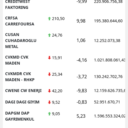
-9,99
CREDITWEST
220.906.756,38
FAKTORING
CRFSA
210,50
9,98
195.380.644,60
CARREFOURSA
CUSAN
24,76
1,06
CUHADAROGLU
12.252.073,38
METAL
CVKMD CVK
15,91
-4,16
1.021.808.061,43
MADEN
CVKMDR CVK
25,34
-3,72
130.242.702,76
MADEN - RHKP
-9,83
CWENE CW ENERJI
12.159.626.735,6
42,20
-0,83
DAGI DAGI GIYIM
52.951.670,71
9,52
DAPGM DAP
9,05
5,23
1.596.553.324,02
GAYRIMENKUL