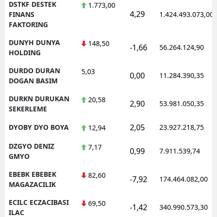
DSTKF DESTEK
1.773,00
4,29
FINANS
1.424.493.073,00
FAKTORING
DUNYH DUNYA
148,50
-1,66
56.264.124,90
HOLDING
DURDO DURAN
5,03
0,00
11.284.390,35
DOGAN BASIM
DURKN DURUKAN
20,58
2,90
53.981.050,35
SEKERLEME
2,05
DYOBY DYO BOYA
23.927.218,75
12,94
DZGYO DENIZ
7,17
0,99
7.911.539,74
GMYO
EBEBK EBEBEK
82,60
-7,92
174.464.082,00
MAGAZACILIK
ECILC ECZACIBASI
69,50
-1,42
340.990.573,30
ILAC