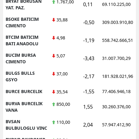
BRYAT BORUSAN
1.767,00
0,11
69.110.225,00
YAT. PAZ.
BSOKE BATICIM
35,88
-0,50
309.003.910,80
CIMENTO
BTCIM BATICIM
4,98
-1,19
558.742.666,51
BATI ANADOLU
BUCIM BURSA
5,07
-3,43
31.007.700,29
CIMENTO
BULGS BULLS
37,00
-2,17
181.928.021,96
GSYO
-1,55
BURCE BURCELIK
77.406.946,18
35,54
BURVA BURCELIK
850,00
1,55
30.260.376,00
VANA
BVSAN
110,00
2,04
57.947.412,90
BULBULOGLU VINC