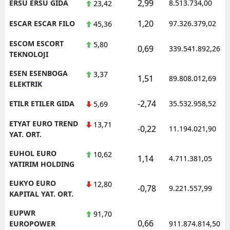
2,99
ERSU ERSU GIDA
8.513.734,00
23,42
1,20
ESCAR ESCAR FILO
97.326.379,02
45,36
ESCOM ESCORT
5,80
0,69
339.541.892,26
TEKNOLOJI
ESEN ESENBOGA
3,37
1,51
89.808.012,69
ELEKTRIK
-2,74
ETILR ETILER GIDA
35.532.958,52
5,69
ETYAT EURO TREND
13,71
-0,22
11.194.021,90
YAT. ORT.
EUHOL EURO
10,62
1,14
4.711.381,05
YATIRIM HOLDING
EUKYO EURO
12,80
-0,78
9.221.557,99
KAPITAL YAT. ORT.
EUPWR
91,70
0,66
EUROPOWER
911.874.814,50