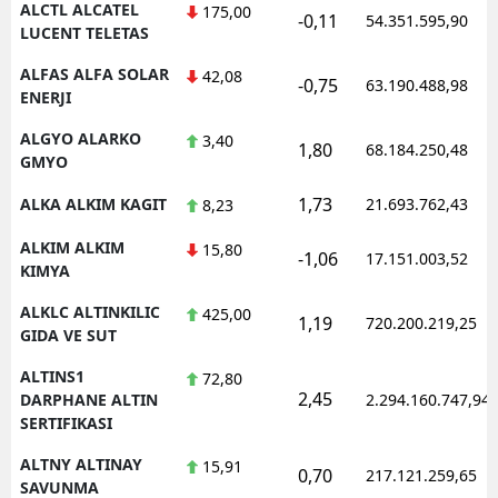
ALCTL ALCATEL
175,00
-0,11
54.351.595,90
LUCENT TELETAS
Yozgat
ALFAS ALFA SOLAR
42,08
-0,75
63.190.488,98
Zonguldak
ENERJI
Aksaray
ALGYO ALARKO
3,40
1,80
68.184.250,48
GMYO
Bayburt
1,73
ALKA ALKIM KAGIT
21.693.762,43
8,23
Karaman
ALKIM ALKIM
15,80
-1,06
17.151.003,52
Kırıkkale
KIMYA
ALKLC ALTINKILIC
425,00
Batman
1,19
720.200.219,25
GIDA VE SUT
Şırnak
ALTINS1
72,80
2,45
DARPHANE ALTIN
2.294.160.747,94
Bartın
SERTIFIKASI
Ardahan
ALTNY ALTINAY
15,91
0,70
217.121.259,65
SAVUNMA
Iğdır