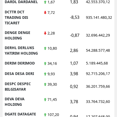
1,83
DARDL DARDANEL
42.553.370,12
1,67
DCTTR DCT
7,72
-8,53
TRADING DIS
935.141.480,32
TICARET
DENGE DENGE
2,28
-0,87
32.696.442,29
HOLDING
DERHL DERLUKS
10,80
2,86
54.288.577,48
YATIRIM HOLDING
1,07
DERIM DERIMOD
5.189.445,68
34,16
3,98
DESA DESA DERI
92.715.206,17
9,93
DESPC DESPEC
39,30
0,92
36.201.759,66
BILGISAYAR
DEVA DEVA
71,45
3,78
33.764.732,60
HOLDING
DGATE DATAGATE
107,20
0,94
17.207.648,00