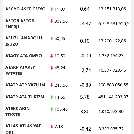
0,64
ASGYO ASCE GMYO
13.151.313,06
11,07
ASTOR ASTOR
308,50
-3,37
6.758.631.520,50
ENERJI
ASUZU ANADOLU
50,45
0,10
13.200.122,86
ISUZU
-0,09
ATAGY ATA GMYO
1.232.154,23
10,59
ATAKP ATAKEY
48,24
-2,74
16.377.723,46
PATATES
-0,89
ATATP ATP YAZILIM
198.883.050,55
245,50
5,78
ATATR ATA TURIZM
481.141.203,37
14,65
ATEKS AKIN
106,40
3,80
1.010.973,30
TEKSTIL
ATLAS ATLAS YAT.
7,13
-0,42
3.382.035,72
ORT.