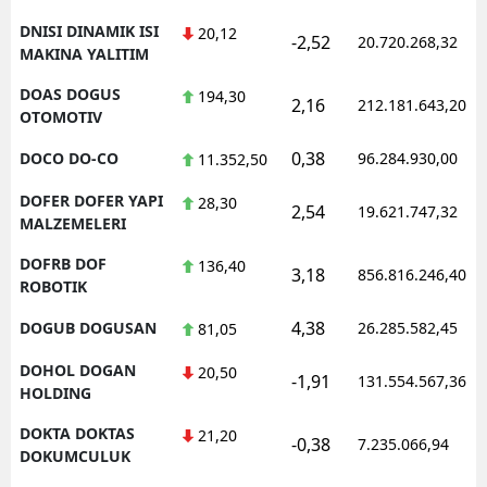
DNISI DINAMIK ISI
20,12
-2,52
20.720.268,32
MAKINA YALITIM
DOAS DOGUS
194,30
2,16
212.181.643,20
OTOMOTIV
0,38
DOCO DO-CO
96.284.930,00
11.352,50
DOFER DOFER YAPI
28,30
2,54
19.621.747,32
MALZEMELERI
DOFRB DOF
136,40
3,18
856.816.246,40
ROBOTIK
4,38
DOGUB DOGUSAN
26.285.582,45
81,05
DOHOL DOGAN
20,50
-1,91
131.554.567,36
HOLDING
DOKTA DOKTAS
21,20
-0,38
7.235.066,94
DOKUMCULUK