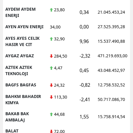
AYDEM AYDEM
23,80
0,34
21.045.453,24
ENERJI
0,00
AYEN AYEN ENERJI
27.525.395,28
34,00
AYES AYES CELIK
32,90
9,96
15.537.490,88
HASIR VE CIT
-2,32
AYGAZ AYGAZ
471.219.693,00
284,50
AZTEK AZTEK
4,47
0,45
43.048.452,97
TEKNOLOJI
-0,82
BAGFS BAGFAS
12.758.532,52
24,32
BAHKM BAHADIR
113,30
-2,41
50.717.086,70
KIMYA
BAKAB BAK
44,68
1,55
15.758.914,54
AMBALAJ
BALAT
72,00