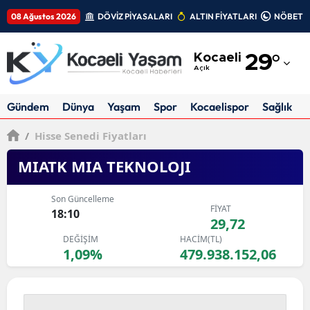
08 Ağustos 2026
DÖVİZ PİYASALARI
ALTIN FİYATLARI
NÖBETÇİ
Adana
Kocaeli
29
°
Adıyaman
Açık
Afyonkarahisar
Gündem
Dünya
Yaşam
Spor
Kocaelispor
Sağlık
Ağrı
/
Hisse Senedi Fiyatları
Amasya
MIATK MIA TEKNOLOJI
Ankara
Son Güncelleme
FİYAT
Antalya
18:10
29,72
DEĞİŞİM
HACİM(TL)
Artvin
1,09%
479.938.152,06
Aydın
Balıkesir