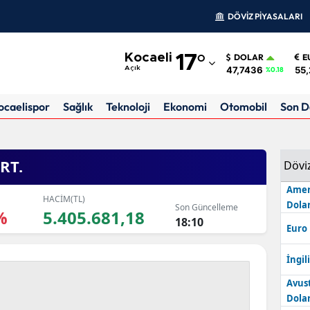
DÖVİZ PİYASALARI
Adana
Kocaeli
17
°
DOLAR
E
Adıyaman
47,7436
55,
Açık
%0.18
Afyonkarahisar
ocaelispor
Sağlık
Teknoloji
Ekonomi
Otomobil
Son D
Ağrı
Amasya
RT.
Dövi
Ankara
Amer
HACİM(TL)
Dolar
Son Güncelleme
Antalya
%
5.405.681,18
18:10
Euro
Artvin
İngili
Aydın
Avus
Balıkesir
Dolar