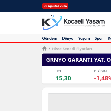
08 Ağustos 2026
Gündem
Dünya
Yaşam
Spor
K
/
Hisse Senedi Fiyatları
GRNYO GARANTI YAT. O
FİYAT
DEĞİŞİM
15,30
-1,48