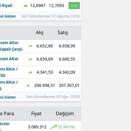
12,6987
12,7093
 Riyali
0.22
ü Göster
Son Güncellenme: 07 Ağustos 23:50
Alış
Satış
ram Altın
6.658,99
6.652,80
Kapalı Çarşı)
6.660,55
6.659,69
ram Altın
ns Altın /
4.342,09
4.341,53
USD
ns Altın /
207.307,01
206.998,51
L
Son Güncellenme: 07 Ağu - 23:59
ü Göster
to Para
Fiyat
Değişim
tcoin
3.089.312
(0.941%)
)