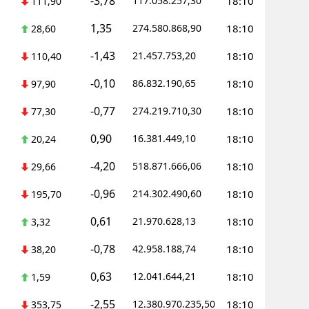
-3,78
117.058.257,30
18:10
111,90
Yozgat
1,35
274.580.868,90
18:10
28,60
Zonguldak
-1,43
21.457.753,20
18:10
110,40
Aksaray
-0,10
86.832.190,65
18:10
97,90
-0,77
Bayburt
274.219.710,30
18:10
77,30
0,90
16.381.449,10
18:10
Karaman
20,24
-4,20
518.871.666,06
18:10
29,66
Kırıkkale
-0,96
214.302.490,60
18:10
195,70
Batman
0,61
21.970.628,13
18:10
3,32
Şırnak
-0,78
42.958.188,74
18:10
38,20
Bartın
0,63
12.041.644,21
18:10
1,59
Ardahan
-2,55
12.380.970.235,50
18:10
353,75
Iğdır