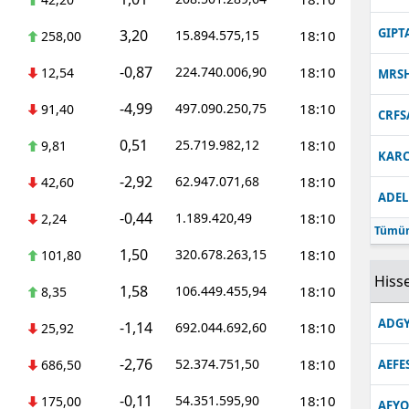
Malatya
GIPT
3,20
15.894.575,15
18:10
258,00
Manisa
-0,87
224.740.006,90
18:10
12,54
MRS
Kahramanmaraş
-4,99
497.090.250,75
18:10
91,40
CRFS
Mardin
0,51
25.719.982,12
18:10
9,81
KARC
Muğla
-2,92
62.947.071,68
18:10
42,60
ADEL
Muş
-0,44
1.189.420,49
18:10
2,24
Tümün
Nevşehir
1,50
320.678.263,15
18:10
101,80
Hisse
1,58
Niğde
106.449.455,94
18:10
8,35
ADGY
-1,14
692.044.692,60
18:10
Ordu
25,92
-2,76
52.374.751,50
18:10
686,50
AEFE
Rize
-0,11
54.351.595,90
18:10
175,00
Sakarya
AFYO