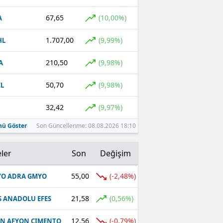
67,65
(10,00%)
A
1.707,00
(9,99%)
HL
210,50
(9,98%)
A
50,70
(9,98%)
L
32,42
(9,97%)
ü Göster
Son Güncellenme: 08.08.2026 18:10
ler
Son
Değişim
55,00
(-2,48%)
O ADRA GMYO
21,58
(0,56%)
S ANADOLU EFES
12,56
(-0,79%)
N AFYON CIMENTO