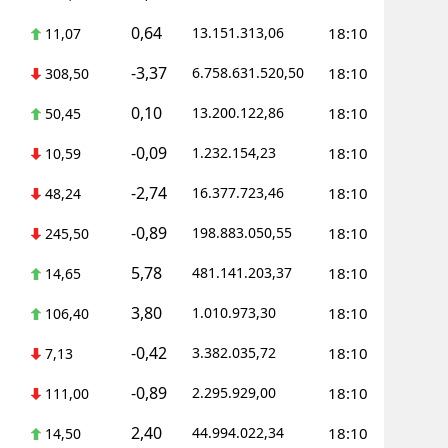
0,64
13.151.313,06
18:10
11,07
Yalova
-3,37
6.758.631.520,50
18:10
308,50
Karabük
0,10
13.200.122,86
18:10
50,45
Kilis
-0,09
1.232.154,23
18:10
10,59
Osmaniye
-2,74
16.377.723,46
18:10
48,24
Düzce
-0,89
198.883.050,55
18:10
245,50
5,78
481.141.203,37
18:10
14,65
3,80
1.010.973,30
18:10
106,40
-0,42
3.382.035,72
18:10
7,13
-0,89
2.295.929,00
18:10
111,00
2,40
44.994.022,34
18:10
14,50