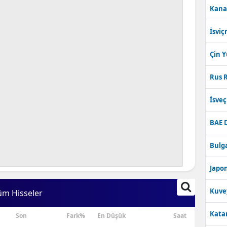
Kana
Bilecik
İsviç
Bingöl
Bitlis
Çin 
Bolu
Rus R
Burdur
İsve
Bursa
BAE 
Çanakkale
Bulga
Çankırı
Japon
Çorum
Kuve
üm Hisseler
Denizli
Katar
Son
Fark%
En Düşük
Saat
Diyarbakır