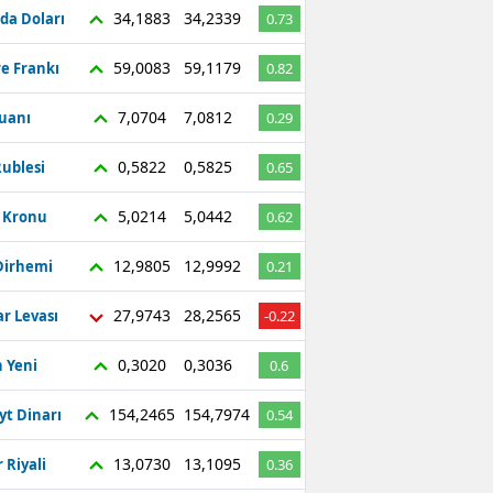
34,1883
34,2339
da Doları
0.73
59,0083
59,1179
re Frankı
0.82
7,0704
7,0812
Yuanı
0.29
0,5822
0,5825
ublesi
0.65
5,0214
5,0442
ç Kronu
0.62
12,9805
12,9992
Dirhemi
0.21
27,9743
28,2565
r Levası
-0.22
0,3020
0,3036
 Yeni
0.6
154,2465
154,7974
yt Dinarı
0.54
13,0730
13,1095
 Riyali
0.36