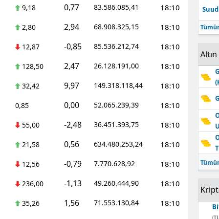
0,77
83.586.085,41
18:10
9,18
Suudi
Edirne
2,94
68.908.325,15
18:10
2,80
Tümün
Elazığ
-0,85
85.536.212,74
18:10
12,87
Erzincan
Altın
2,47
26.128.191,00
18:10
128,50
G
Erzurum
(
9,97
149.318.118,44
18:10
32,42
Eskişehir
G
0,00
52.065.239,39
18:10
0,85
Gaziantep
O
-2,48
36.451.393,75
18:10
55,00
Giresun
O
0,56
634.480.253,24
18:10
21,58
T
Gümüşhane
-0,79
Tümün
7.770.628,92
18:10
12,56
Hakkari
-1,13
49.260.444,90
18:10
236,00
Krip
Hatay
1,56
71.553.130,84
18:10
35,26
Bi
Isparta
(TL