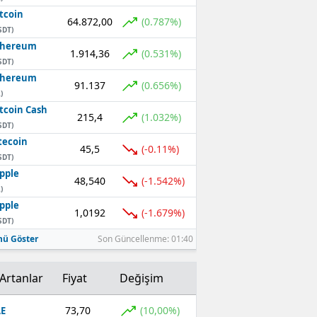
tcoin
64.872,00
(0.787%)
SDT)
thereum
1.914,36
(0.531%)
SDT)
thereum
91.137
(0.656%)
)
tcoin Cash
215,4
(1.032%)
SDT)
tecoin
45,5
(-0.11%)
SDT)
pple
48,540
(-1.542%)
)
pple
1,0192
(-1.679%)
SDT)
ü Göster
Son Güncellenme: 01:40
Artanlar
Fiyat
Değişim
73,70
(10,00%)
E