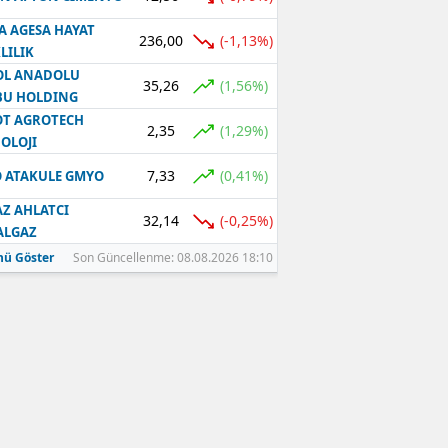
A AGESA HAYAT
236,00
(-1,13%)
LILIK
OL ANADOLU
35,26
(1,56%)
BU HOLDING
T AGROTECH
2,35
(1,29%)
OLOJI
7,33
(0,41%)
 ATAKULE GMYO
Z AHLATCI
32,14
(-0,25%)
ALGAZ
ü Göster
Son Güncellenme: 08.08.2026 18:10