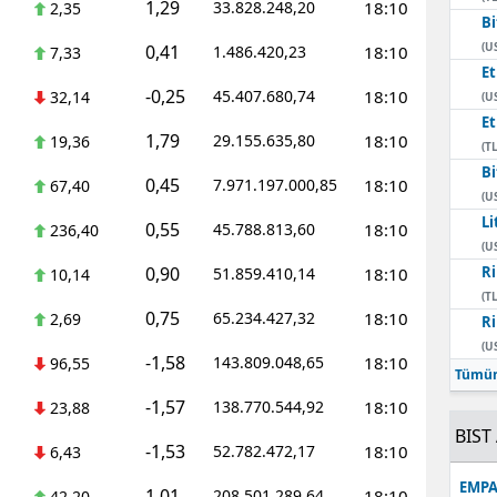
1,29
33.828.248,20
18:10
2,35
Bi
Mersin
(U
0,41
1.486.420,23
18:10
7,33
E
İstanbul
-0,25
45.407.680,74
18:10
32,14
(U
İzmir
E
1,79
29.155.635,80
18:10
19,36
(TL
Kars
Bi
0,45
7.971.197.000,85
18:10
67,40
(U
Kastamonu
Li
0,55
45.788.813,60
18:10
236,40
(U
Kayseri
0,90
Ri
51.859.410,14
18:10
10,14
(TL
Kırklareli
0,75
65.234.427,32
18:10
2,69
Ri
(U
Kırşehir
-1,58
143.809.048,65
18:10
96,55
Tümün
Kocaeli
-1,57
138.770.544,92
18:10
23,88
BIST 
Konya
-1,53
52.782.472,17
18:10
6,43
Kütahya
EMPA
1,01
208.501.289,64
18:10
42,20