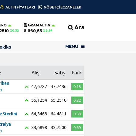
ALTIN FİYATLARI
NÖBETÇİ ECZANELER
URO
GRAM ALTIN
Ara
2510
6.660,55
%0.32
% 2,59
akika
MENÜ
z
Alış
Satış
Fark
ikan
47,6787
47,7436
0.18
ı
55,1254
55,2510
0.32
64,3468
64,4811
z Sterlini
0.38
tralya
33,6898
33,7500
0.69
ı