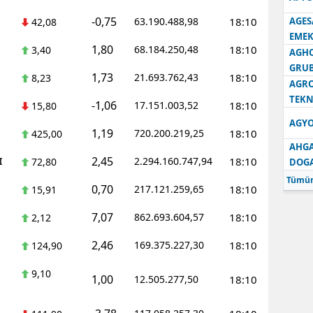
-0,75
63.190.488,98
18:10
AGES
42,08
Samsun
EMEK
1,80
68.184.250,48
18:10
3,40
Siirt
AGH
GRU
1,73
21.693.762,43
18:10
8,23
Sinop
AGRO
TEKN
-1,06
17.151.003,52
18:10
15,80
Sivas
AGYO
1,19
720.200.219,25
18:10
425,00
Tekirdağ
AHGA
2,45
I
2.294.160.747,94
18:10
72,80
DOG
Tokat
Tümün
0,70
217.121.259,65
18:10
15,91
Trabzon
7,07
862.693.604,57
18:10
2,12
Tunceli
2,46
169.375.227,30
18:10
124,90
Şanlıurfa
9,10
1,00
12.505.277,50
18:10
Uşak
Van