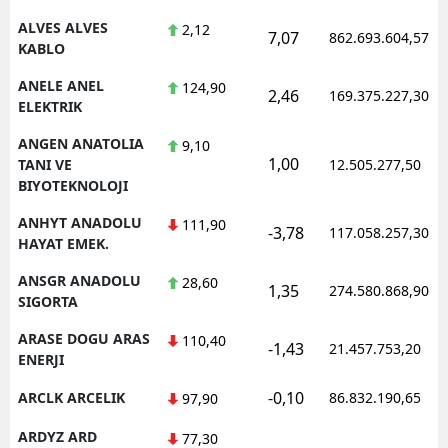
ALVES ALVES
2,12
7,07
862.693.604,57
Yalova
KABLO
Karabük
ANELE ANEL
124,90
2,46
169.375.227,30
ELEKTRIK
Kilis
ANGEN ANATOLIA
9,10
1,00
Osmaniye
TANI VE
12.505.277,50
BIYOTEKNOLOJI
Düzce
ANHYT ANADOLU
111,90
-3,78
117.058.257,30
HAYAT EMEK.
ANSGR ANADOLU
28,60
1,35
274.580.868,90
SIGORTA
ARASE DOGU ARAS
110,40
-1,43
21.457.753,20
ENERJI
-0,10
ARCLK ARCELIK
86.832.190,65
97,90
ARDYZ ARD
77,30