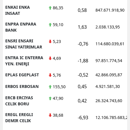
ENKAI ENKA
86,35
0,58
847.671.918,90
INSAAT
ENPRA ENPARA
59,10
1,63
2.038.133,95
BANK
ENSRI ENSARI
5,23
-0,76
114.680.039,61
SINAI YATIRIMLAR
ENTRA IC ENTERRA
4,69
-1,88
97.851.774,54
YEN. ENERJI
-0,52
EPLAS EGEPLAST
42.866.095,87
5,76
0,45
ERBOS ERBOSAN
4.921.581,30
155,50
ERCB ERCIYAS
47,90
0,42
26.324.743,60
CELIK BORU
EREGL EREGLI
38,68
-6,93
12.106.785.683,2
DEMIR CELIK