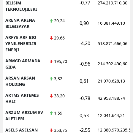
-0,77
BILISIM
274.219.710,30
TEKNOLOJILERI
ARENA ARENA
20,24
0,90
16.381.449,10
BILGISAYAR
ARFYE ARF BIO
29,66
-4,20
YENILENEBILIR
518.871.666,06
ENERJI
ARMGD ARMADA
195,70
-0,96
214.302.490,60
GIDA
ARSAN ARSAN
3,32
0,61
21.970.628,13
HOLDING
ARTMS ARTEMIS
38,20
-0,78
42.958.188,74
HALI
ARZUM ARZUM EV
1,59
0,63
12.041.644,21
ALETLERI
-2,55
ASELS ASELSAN
12.380.970.235,5
353,75