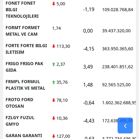
FONET FONET
5,00
-1,19
BILGI
109.028.768,84
TEKNOLOJILERI
FORMT FORMET
1,74
0,00
39.437.320,00
METAL VE CAM
FORTE FORTE BILGI
113,30
-4,15
363.950.365,60
ILETISIM
FRIGO FRIGO PAK
2,37
3,49
238.401.851,62
GIDA
FRMPL FORMUL
35,76
1,48
92.565.525,00
PLASTIK VE METAL
FROTO FORD
78,10
-0,64
1.602.362.688,95
OTOSAN
FZLGY FUZUL
10,36
-4,43
172.638.488,80
GMYO
GARAN GARANTI
127,00
-0,63
3.772.734.436,30