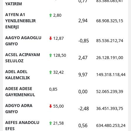
0,77
83.586.085,41
YATIRIM
Edirne
A1YEN A1
2,80
Elazığ
2,94
YENILENEBILIR
68.908.325,15
ENERJI
Erzincan
AAGYO AGAOGLU
12,87
-0,85
85.536.212,74
Erzurum
GMYO
ACSEL ACIPAYAM
128,50
Eskişehir
2,47
26.128.191,00
SELULOZ
Gaziantep
ADEL ADEL
32,42
9,97
149.318.118,44
KALEMCILIK
Giresun
ADESE ADESE
0,85
0,00
Gümüşhane
52.065.239,39
GAYRIMENKUL
Hakkari
ADGYO ADRA
55,00
-2,48
36.451.393,75
GMYO
Hatay
AEFES ANADOLU
21,58
0,56
634.480.253,24
Isparta
EFES