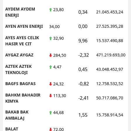
AYDEM AYDEM
23,80
0,34
21.045.453,24
ENERJI
0,00
AYEN AYEN ENERJI
27.525.395,28
34,00
AYES AYES CELIK
32,90
9,96
15.537.490,88
HASIR VE CIT
-2,32
AYGAZ AYGAZ
471.219.693,00
284,50
AZTEK AZTEK
4,47
0,45
43.048.452,97
TEKNOLOJI
-0,82
BAGFS BAGFAS
12.758.532,52
24,32
BAHKM BAHADIR
113,30
-2,41
50.717.086,70
KIMYA
BAKAB BAK
44,68
1,55
15.758.914,54
AMBALAJ
BALAT
72,00