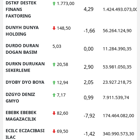
DSTKF DESTEK
1.773,00
4,29
FINANS
1.424.493.073,00
FAKTORING
DUNYH DUNYA
148,50
-1,66
56.264.124,90
HOLDING
DURDO DURAN
5,03
0,00
11.284.390,35
DOGAN BASIM
DURKN DURUKAN
20,58
2,90
53.981.050,35
SEKERLEME
2,05
DYOBY DYO BOYA
23.927.218,75
12,94
DZGYO DENIZ
7,17
0,99
7.911.539,74
GMYO
EBEBK EBEBEK
82,60
-7,92
174.464.082,00
MAGAZACILIK
ECILC ECZACIBASI
69,50
-1,42
340.990.573,30
ILAC