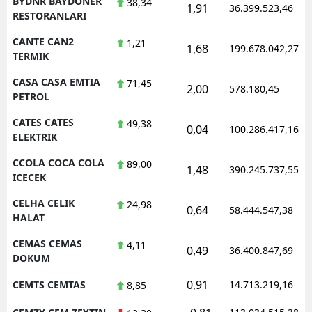
BYDNR BAYDONER
38,34
1,91
36.399.523,46
RESTORANLARI
CANTE CAN2
1,21
1,68
199.678.042,27
TERMIK
CASA CASA EMTIA
71,45
2,00
578.180,45
PETROL
CATES CATES
49,38
0,04
100.286.417,16
ELEKTRIK
CCOLA COCA COLA
89,00
1,48
390.245.737,55
ICECEK
CELHA CELIK
24,98
0,64
58.444.547,38
HALAT
CEMAS CEMAS
4,11
0,49
36.400.847,69
DOKUM
0,91
CEMTS CEMTAS
14.713.219,16
8,85