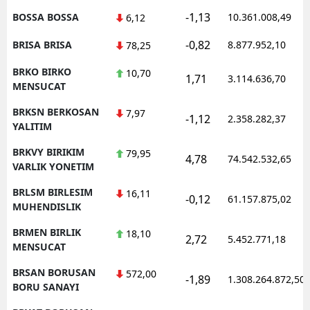
-1,13
BOSSA BOSSA
10.361.008,49
6,12
-0,82
BRISA BRISA
8.877.952,10
78,25
BRKO BIRKO
10,70
1,71
3.114.636,70
MENSUCAT
BRKSN BERKOSAN
7,97
-1,12
2.358.282,37
YALITIM
BRKVY BIRIKIM
79,95
4,78
74.542.532,65
VARLIK YONETIM
BRLSM BIRLESIM
16,11
-0,12
61.157.875,02
MUHENDISLIK
BRMEN BIRLIK
18,10
2,72
5.452.771,18
MENSUCAT
BRSAN BORUSAN
572,00
-1,89
1.308.264.872,50
BORU SANAYI