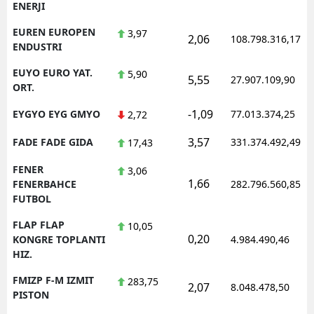
ENERJI
EUREN EUROPEN
3,97
2,06
108.798.316,17
ENDUSTRI
EUYO EURO YAT.
5,90
5,55
27.907.109,90
ORT.
-1,09
EYGYO EYG GMYO
77.013.374,25
2,72
3,57
FADE FADE GIDA
331.374.492,49
17,43
FENER
3,06
1,66
FENERBAHCE
282.796.560,85
FUTBOL
FLAP FLAP
10,05
0,20
KONGRE TOPLANTI
4.984.490,46
HIZ.
FMIZP F-M IZMIT
283,75
2,07
8.048.478,50
PISTON