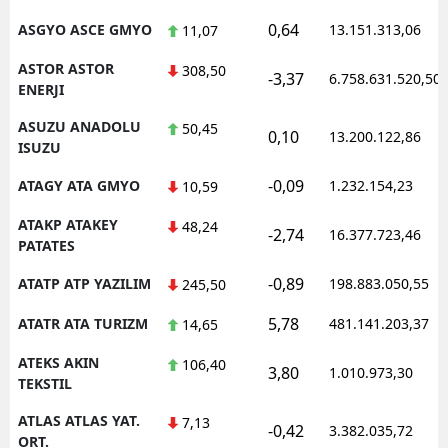
0,64
ASGYO ASCE GMYO
13.151.313,06
11,07
ASTOR ASTOR
308,50
-3,37
6.758.631.520,50
ENERJI
ASUZU ANADOLU
50,45
0,10
13.200.122,86
ISUZU
-0,09
ATAGY ATA GMYO
1.232.154,23
10,59
ATAKP ATAKEY
48,24
-2,74
16.377.723,46
PATATES
-0,89
ATATP ATP YAZILIM
198.883.050,55
245,50
5,78
ATATR ATA TURIZM
481.141.203,37
14,65
ATEKS AKIN
106,40
3,80
1.010.973,30
TEKSTIL
ATLAS ATLAS YAT.
7,13
-0,42
3.382.035,72
ORT.