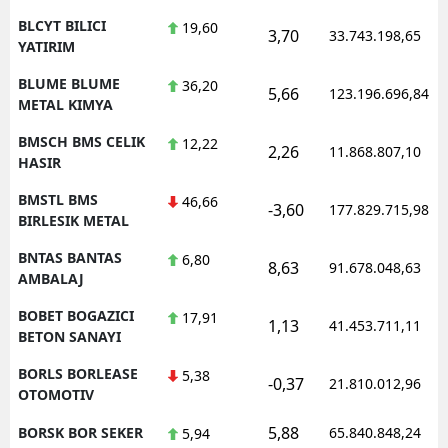
BLCYT BILICI
19,60
3,70
33.743.198,65
YATIRIM
BLUME BLUME
36,20
5,66
123.196.696,84
METAL KIMYA
BMSCH BMS CELIK
12,22
2,26
11.868.807,10
HASIR
BMSTL BMS
46,66
-3,60
177.829.715,98
BIRLESIK METAL
BNTAS BANTAS
6,80
8,63
91.678.048,63
AMBALAJ
BOBET BOGAZICI
17,91
1,13
41.453.711,11
BETON SANAYI
BORLS BORLEASE
5,38
-0,37
21.810.012,96
OTOMOTIV
5,88
BORSK BOR SEKER
65.840.848,24
5,94