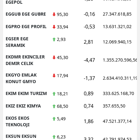
EGEPOL
-0,16
EGGUB EGE GUBRE
27.347.618,85
95,30
-0,53
EGPRO EGE PROFIL
13.631.321,02
33,94
EGSER EGE
2,93
2,81
12.069.940,15
SERAMIK
EKDMR EKINCILER
45,30
-4,47
1.355.270.596,56
DEMIR CELIK
EKGYO EMLAK
17,94
-1,37
2.634.410.311,19
KONUT GMYO
0,89
EKIM EKIM TURIZM
333.625.168,70
18,21
0,74
EKIZ EKIZ KIMYA
357.655,50
68,50
EKOS EKOS
5,49
1,86
47.521.377,14
TEKNOLOJI
EKSUN EKSUN
6,23
3,32
42.791.974,53