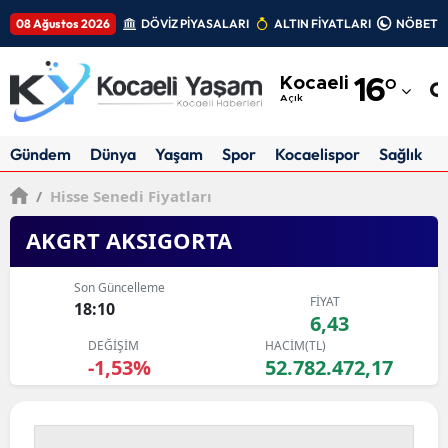
08 Ağustos 2026
DÖVİZ PİYASALARI
ALTIN FİYATLARI
NÖBETÇİ
Adana
Kocaeli
16
°
Adıyaman
Açık
Afyonkarahisar
Gündem
Dünya
Yaşam
Spor
Kocaelispor
Sağlık
Ağrı
/
Hisse Senedi Fiyatları
Amasya
AKGRT AKSIGORTA
Ankara
Son Güncelleme
FİYAT
Antalya
18:10
6,43
DEĞİŞİM
HACİM(TL)
Artvin
-1,53%
52.782.472,17
Aydın
Balıkesir