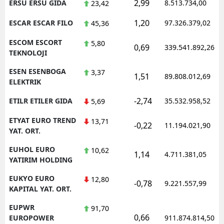
2,99
ERSU ERSU GIDA
8.513.734,00
23,42
1,20
ESCAR ESCAR FILO
97.326.379,02
45,36
ESCOM ESCORT
5,80
0,69
339.541.892,26
TEKNOLOJI
ESEN ESENBOGA
3,37
1,51
89.808.012,69
ELEKTRIK
-2,74
ETILR ETILER GIDA
35.532.958,52
5,69
ETYAT EURO TREND
13,71
-0,22
11.194.021,90
YAT. ORT.
EUHOL EURO
10,62
1,14
4.711.381,05
YATIRIM HOLDING
EUKYO EURO
12,80
-0,78
9.221.557,99
KAPITAL YAT. ORT.
EUPWR
91,70
0,66
EUROPOWER
911.874.814,50