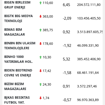
BIGEN BIRLESIM
110,60
6,45
204.572.111,80
GRUP ENERJI
BIGTK BIG MEDYA
363,00
-2,09
103.456.405,50
TEKNOLOJI
BIMAS BIM
385,75
0,92
3.513.897.605,75
MAGAZALAR
BINBN BIN ULASIM
178,60
-1,92
46.099.331,90
TEKNOLOJILERI
BINHO 1000
10,30
5,32
385.452.406,90
YATIRIMLAR HOL.
BIOEN BIOTREND
17,42
-1,58
68.461.191,64
CEVRE VE ENERJI
BIZIM BIZIM
24,30
0,91
3.572.297,46
MAGAZALARI
BJKAS BESIKTAS
1,74
-0,57
96.970.363,89
FUTBOL YAT.