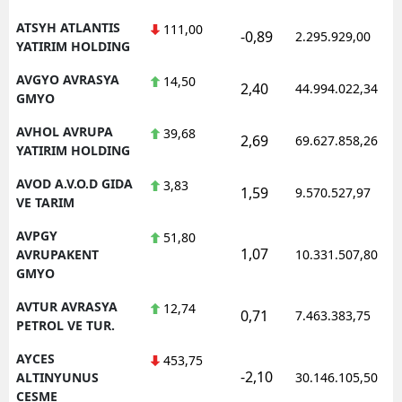
ATSYH ATLANTIS
111,00
-0,89
2.295.929,00
YATIRIM HOLDING
AVGYO AVRASYA
14,50
2,40
44.994.022,34
GMYO
AVHOL AVRUPA
39,68
2,69
69.627.858,26
YATIRIM HOLDING
AVOD A.V.O.D GIDA
3,83
1,59
9.570.527,97
VE TARIM
AVPGY
51,80
1,07
AVRUPAKENT
10.331.507,80
GMYO
AVTUR AVRASYA
12,74
0,71
7.463.383,75
PETROL VE TUR.
AYCES
453,75
-2,10
ALTINYUNUS
30.146.105,50
CESME