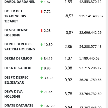
1,83
DARDL DARDANEL
42.553.370,12
1,67
DCTTR DCT
7,72
-8,53
TRADING DIS
935.141.480,32
TICARET
DENGE DENGE
2,28
-0,87
32.696.442,29
HOLDING
DERHL DERLUKS
10,80
2,86
54.288.577,48
YATIRIM HOLDING
1,07
DERIM DERIMOD
5.189.445,68
34,16
3,98
DESA DESA DERI
92.715.206,17
9,93
DESPC DESPEC
39,30
0,92
36.201.759,66
BILGISAYAR
DEVA DEVA
71,45
3,78
33.764.732,60
HOLDING
DGATE DATAGATE
107,20
0,94
17.207.648,00