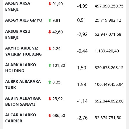
AKSEN AKSA
91,40
-4,99
497.090.250,75
ENERJI
Samsun
0,51
AKSGY AKIS GMYO
25.719.982,12
9,81
Siirt
AKSUE AKSU
42,60
Sinop
-2,92
62.947.071,68
ENERJI
Sivas
AKYHO AKDENIZ
2,24
-0,44
1.189.420,49
YATIRIM HOLDING
Tekirdağ
ALARK ALARKO
101,80
1,50
320.678.263,15
Tokat
HOLDING
Trabzon
ALBRK ALBARAKA
8,35
1,58
106.449.455,94
TURK
Tunceli
ALBTN ALBAYRAK
25,92
-1,14
692.044.692,60
BETON SANAYI
Şanlıurfa
ALCAR ALARKO
686,50
Uşak
-2,76
52.374.751,50
CARRIER
Van