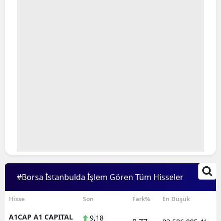
Bilecik
Bingöl
Bitlis
Bolu
Burdur
Bursa
Çanakkale
Çankırı
Çorum
#Borsa İstanbulda İşlem Gören Tüm Hisseler
Denizli
Hisse
Son
Fark%
En Düşük
Diyarbakır
A1CAP A1 CAPITAL
9,18