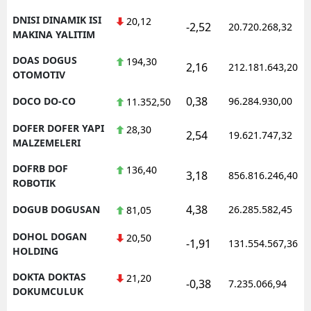
DNISI DINAMIK ISI
20,12
-2,52
20.720.268,32
MAKINA YALITIM
DOAS DOGUS
194,30
2,16
212.181.643,20
OTOMOTIV
0,38
DOCO DO-CO
96.284.930,00
11.352,50
DOFER DOFER YAPI
28,30
2,54
19.621.747,32
MALZEMELERI
DOFRB DOF
136,40
3,18
856.816.246,40
ROBOTIK
4,38
DOGUB DOGUSAN
26.285.582,45
81,05
DOHOL DOGAN
20,50
-1,91
131.554.567,36
HOLDING
DOKTA DOKTAS
21,20
-0,38
7.235.066,94
DOKUMCULUK