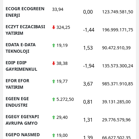
ECOGR ECOGREEN
33,94
0,00
123.749.581,50
ENERJI
ECZYT ECZACIBASI
324,25
-1,44
196.999.171,75
YATIRIM
EDATA E-DATA
19,19
1,53
90.472.910,39
TEKNOLOJI
EDIP EDIP
38,38
-1,94
135.573.300,24
GAYRIMENKUL
EFOR EFOR
19,77
3,67
985.371.910,85
YATIRIM
EGEEN EGE
5.272,50
0,81
39.131.285,00
ENDUSTRI
EGEGY EGEYAPI
29,40
1,31
29.776.579,96
AVRUPA GMYO
EGEPO NASMED
19,00
1,39
66.627.502,35