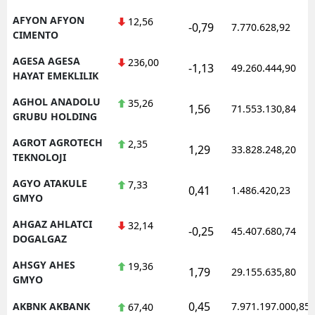
Mersin
AFYON AFYON
12,56
-0,79
7.770.628,92
CIMENTO
İstanbul
AGESA AGESA
236,00
-1,13
49.260.444,90
HAYAT EMEKLILIK
İzmir
AGHOL ANADOLU
35,26
Kars
1,56
71.553.130,84
GRUBU HOLDING
Kastamonu
AGROT AGROTECH
2,35
1,29
33.828.248,20
TEKNOLOJI
Kayseri
AGYO ATAKULE
7,33
0,41
1.486.420,23
Kırklareli
GMYO
Kırşehir
AHGAZ AHLATCI
32,14
-0,25
45.407.680,74
DOGALGAZ
Kocaeli
AHSGY AHES
19,36
1,79
29.155.635,80
Konya
GMYO
0,45
AKBNK AKBANK
7.971.197.000,85
67,40
Kütahya