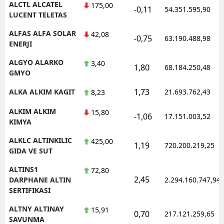
ALCTL ALCATEL
175,00
-0,11
54.351.595,90
LUCENT TELETAS
Yozgat
ALFAS ALFA SOLAR
42,08
-0,75
63.190.488,98
Zonguldak
ENERJI
Aksaray
ALGYO ALARKO
3,40
1,80
68.184.250,48
GMYO
Bayburt
1,73
ALKA ALKIM KAGIT
21.693.762,43
8,23
Karaman
ALKIM ALKIM
15,80
-1,06
17.151.003,52
Kırıkkale
KIMYA
ALKLC ALTINKILIC
425,00
Batman
1,19
720.200.219,25
GIDA VE SUT
Şırnak
ALTINS1
72,80
2,45
DARPHANE ALTIN
2.294.160.747,94
Bartın
SERTIFIKASI
Ardahan
ALTNY ALTINAY
15,91
0,70
217.121.259,65
SAVUNMA
Iğdır