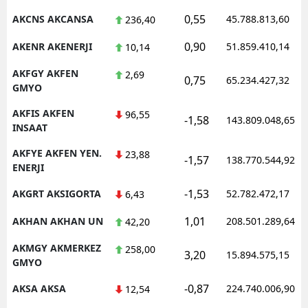
0,55
AKCNS AKCANSA
45.788.813,60
236,40
Malatya
0,90
AKENR AKENERJI
51.859.410,14
10,14
Manisa
AKFGY AKFEN
2,69
Kahramanmaraş
0,75
65.234.427,32
GMYO
Mardin
AKFIS AKFEN
96,55
-1,58
143.809.048,65
INSAAT
Muğla
AKFYE AKFEN YEN.
23,88
-1,57
138.770.544,92
Muş
ENERJI
Nevşehir
-1,53
AKGRT AKSIGORTA
52.782.472,17
6,43
Niğde
1,01
AKHAN AKHAN UN
208.501.289,64
42,20
Ordu
AKMGY AKMERKEZ
258,00
3,20
15.894.575,15
GMYO
Rize
-0,87
AKSA AKSA
224.740.006,90
12,54
Sakarya