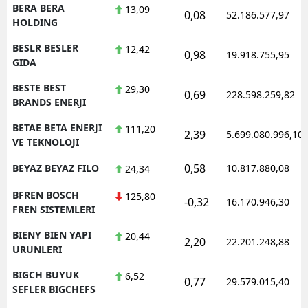
BERA BERA
13,09
0,08
52.186.577,97
HOLDING
BESLR BESLER
12,42
0,98
19.918.755,95
GIDA
BESTE BEST
29,30
0,69
228.598.259,82
BRANDS ENERJI
BETAE BETA ENERJI
111,20
2,39
5.699.080.996,10
VE TEKNOLOJI
0,58
BEYAZ BEYAZ FILO
10.817.880,08
24,34
BFREN BOSCH
125,80
-0,32
16.170.946,30
FREN SISTEMLERI
BIENY BIEN YAPI
20,44
2,20
22.201.248,88
URUNLERI
BIGCH BUYUK
6,52
0,77
29.579.015,40
SEFLER BIGCHEFS