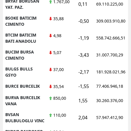
BRYAT BORUSAN
1.767,00
0,11
69.110.225,00
YAT. PAZ.
BSOKE BATICIM
35,88
-0,50
309.003.910,80
CIMENTO
BTCIM BATICIM
4,98
-1,19
558.742.666,51
BATI ANADOLU
BUCIM BURSA
5,07
-3,43
31.007.700,29
CIMENTO
BULGS BULLS
37,00
-2,17
181.928.021,96
GSYO
-1,55
BURCE BURCELIK
77.406.946,18
35,54
BURVA BURCELIK
850,00
1,55
30.260.376,00
VANA
BVSAN
110,00
2,04
57.947.412,90
BULBULOGLU VINC