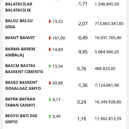
-1,71
BALATACILAR
1.548.845,50
BALATACILIK
BALSU BALSU
13,22
-2,07
713.863.347,85
GIDA
-0,49
BANVT BANVIT
16.931.765,40
161,00
BARMA BAREM
14,84
-9,95
5.064.966,20
AMBALAJ
BASCM BASTAS
13,34
0,76
486.823,05
BASKENT CIMENTO
BASGZ BASKENT
43,68
-1,36
7.124.661,96
DOGALGAZ GMYO
BAYRK BAYRAK
4,17
0,24
16.349.928,80
TABAN SANAYI
BEGYO BATI EGE
3,49
1,16
11.902.813,59
GMYO