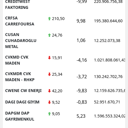
-9,99
CREDITWEST
220.906.756,38
FAKTORING
CRFSA
210,50
9,98
195.380.644,60
CARREFOURSA
CUSAN
24,76
1,06
CUHADAROGLU
12.252.073,38
METAL
CVKMD CVK
15,91
-4,16
1.021.808.061,43
MADEN
CVKMDR CVK
25,34
-3,72
130.242.702,76
MADEN - RHKP
-9,83
CWENE CW ENERJI
12.159.626.735,6
42,20
-0,83
DAGI DAGI GIYIM
52.951.670,71
9,52
DAPGM DAP
9,05
5,23
1.596.553.324,02
GAYRIMENKUL