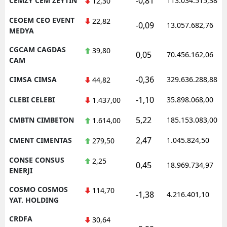
-0,81
CEMZY CEM ZEYTIN
113.034.515,38
12,30
CEOEM CEO EVENT
22,82
-0,09
13.057.682,76
MEDYA
CGCAM CAGDAS
39,80
0,05
70.456.162,06
CAM
-0,36
CIMSA CIMSA
329.636.288,88
44,82
-1,10
CLEBI CELEBI
35.898.068,00
1.437,00
5,22
CMBTN CIMBETON
185.153.083,00
1.614,00
2,47
CMENT CIMENTAS
1.045.824,50
279,50
CONSE CONSUS
2,25
0,45
18.969.734,97
ENERJI
COSMO COSMOS
114,70
-1,38
4.216.401,10
YAT. HOLDING
CRDFA
30,64