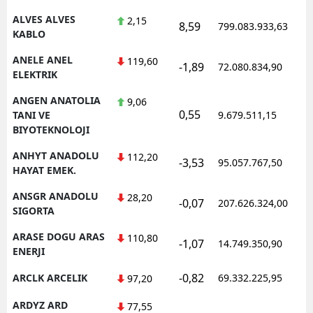
ALVES ALVES
2,15
8,59
799.083.933,63
Yalova
KABLO
Karabük
ANELE ANEL
119,60
-1,89
72.080.834,90
ELEKTRIK
Kilis
ANGEN ANATOLIA
9,06
0,55
Osmaniye
TANI VE
9.679.511,15
BIYOTEKNOLOJI
Düzce
ANHYT ANADOLU
112,20
-3,53
95.057.767,50
HAYAT EMEK.
ANSGR ANADOLU
28,20
-0,07
207.626.324,00
SIGORTA
ARASE DOGU ARAS
110,80
-1,07
14.749.350,90
ENERJI
-0,82
ARCLK ARCELIK
69.332.225,95
97,20
ARDYZ ARD
77,55