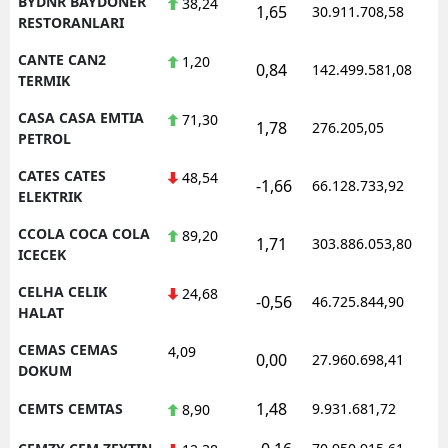
BYDNR BAYDONER
38,24
1,65
30.911.708,58
RESTORANLARI
CANTE CAN2
1,20
0,84
142.499.581,08
TERMIK
CASA CASA EMTIA
71,30
1,78
276.205,05
PETROL
CATES CATES
48,54
-1,66
66.128.733,92
ELEKTRIK
CCOLA COCA COLA
89,20
1,71
303.886.053,80
ICECEK
CELHA CELIK
24,68
-0,56
46.725.844,90
HALAT
CEMAS CEMAS
4,09
0,00
27.960.698,41
DOKUM
1,48
CEMTS CEMTAS
9.931.681,72
8,90