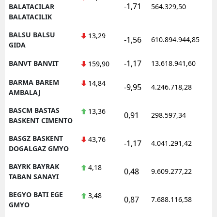
-1,71
BALATACILAR
564.329,50
BALATACILIK
BALSU BALSU
13,29
-1,56
610.894.944,85
GIDA
-1,17
BANVT BANVIT
13.618.941,60
159,90
BARMA BAREM
14,84
-9,95
4.246.718,28
AMBALAJ
BASCM BASTAS
13,36
0,91
298.597,34
BASKENT CIMENTO
BASGZ BASKENT
43,76
-1,17
4.041.291,42
DOGALGAZ GMYO
BAYRK BAYRAK
4,18
0,48
9.609.277,22
TABAN SANAYI
BEGYO BATI EGE
3,48
0,87
7.688.116,58
GMYO