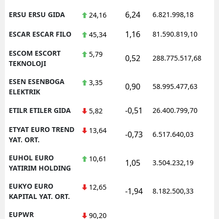
6,24
ERSU ERSU GIDA
6.821.998,18
24,16
1,16
ESCAR ESCAR FILO
81.590.819,10
45,34
ESCOM ESCORT
5,79
0,52
288.775.517,68
TEKNOLOJI
ESEN ESENBOGA
3,35
0,90
58.995.477,63
ELEKTRIK
-0,51
ETILR ETILER GIDA
26.400.799,70
5,82
ETYAT EURO TREND
13,64
-0,73
6.517.640,03
YAT. ORT.
EUHOL EURO
10,61
1,05
3.504.232,19
YATIRIM HOLDING
EUKYO EURO
12,65
-1,94
8.182.500,33
KAPITAL YAT. ORT.
EUPWR
90,20