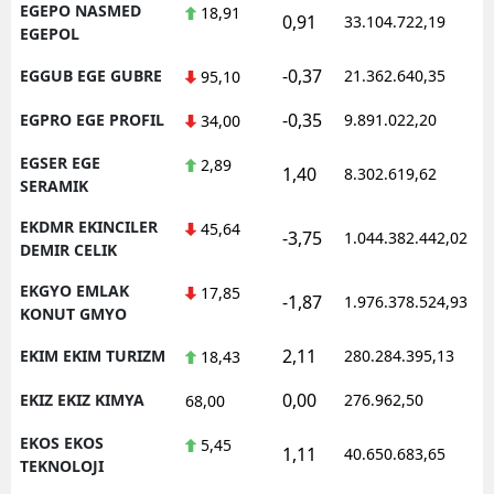
EGEPO NASMED
18,91
0,91
33.104.722,19
EGEPOL
-0,37
EGGUB EGE GUBRE
21.362.640,35
95,10
-0,35
EGPRO EGE PROFIL
9.891.022,20
34,00
EGSER EGE
2,89
1,40
8.302.619,62
SERAMIK
EKDMR EKINCILER
45,64
-3,75
1.044.382.442,02
DEMIR CELIK
EKGYO EMLAK
17,85
-1,87
1.976.378.524,93
KONUT GMYO
2,11
EKIM EKIM TURIZM
280.284.395,13
18,43
0,00
EKIZ EKIZ KIMYA
276.962,50
68,00
EKOS EKOS
5,45
1,11
40.650.683,65
TEKNOLOJI