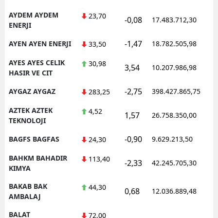
AYDEM AYDEM
23,70
-0,08
17.483.712,30
ENERJI
-1,47
AYEN AYEN ENERJI
18.782.505,98
33,50
AYES AYES CELIK
30,98
3,54
10.207.986,98
HASIR VE CIT
-2,75
AYGAZ AYGAZ
398.427.865,75
283,25
AZTEK AZTEK
4,52
1,57
26.758.350,00
TEKNOLOJI
-0,90
BAGFS BAGFAS
9.629.213,50
24,30
BAHKM BAHADIR
113,40
-2,33
42.245.705,30
KIMYA
BAKAB BAK
44,30
0,68
12.036.889,48
AMBALAJ
BALAT
72,00