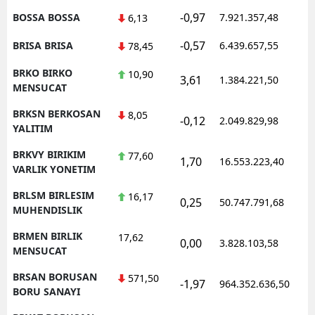
-0,97
BOSSA BOSSA
7.921.357,48
6,13
-0,57
BRISA BRISA
6.439.657,55
78,45
BRKO BIRKO
10,90
3,61
1.384.221,50
MENSUCAT
BRKSN BERKOSAN
8,05
-0,12
2.049.829,98
YALITIM
BRKVY BIRIKIM
77,60
1,70
16.553.223,40
VARLIK YONETIM
BRLSM BIRLESIM
16,17
0,25
50.747.791,68
MUHENDISLIK
BRMEN BIRLIK
17,62
0,00
3.828.103,58
MENSUCAT
BRSAN BORUSAN
571,50
-1,97
964.352.636,50
BORU SANAYI