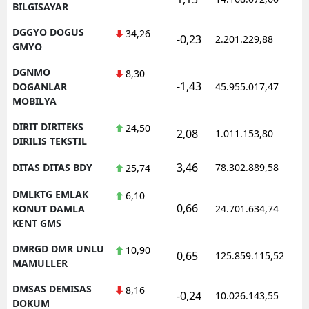
BILGISAYAR
DGGYO DOGUS
34,26
-0,23
2.201.229,88
GMYO
DGNMO
8,30
-1,43
DOGANLAR
45.955.017,47
MOBILYA
DIRIT DIRITEKS
24,50
2,08
1.011.153,80
DIRILIS TEKSTIL
3,46
DITAS DITAS BDY
78.302.889,58
25,74
DMLKTG EMLAK
6,10
0,66
KONUT DAMLA
24.701.634,74
KENT GMS
DMRGD DMR UNLU
10,90
0,65
125.859.115,52
MAMULLER
DMSAS DEMISAS
8,16
-0,24
10.026.143,55
DOKUM