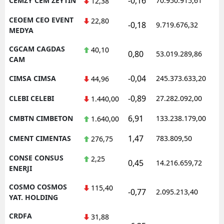
-0,16
CEMZY CEM ZEYTIN
70.950.915,61
12,38
CEOEM CEO EVENT
22,80
-0,18
9.719.676,32
MEDYA
CGCAM CAGDAS
40,10
0,80
53.019.289,86
CAM
-0,04
CIMSA CIMSA
245.373.633,20
44,96
-0,89
CLEBI CELEBI
27.282.092,00
1.440,00
6,91
CMBTN CIMBETON
133.238.179,00
1.640,00
1,47
CMENT CIMENTAS
783.809,50
276,75
CONSE CONSUS
2,25
0,45
14.216.659,72
ENERJI
COSMO COSMOS
115,40
-0,77
2.095.213,40
YAT. HOLDING
CRDFA
31,88