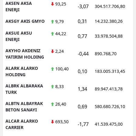
AKSEN AKSA
93,25
-3,07
304.517.706,80
ENERJI
Samsun
0,31
AKSGY AKIS GMYO
14.232.380,26
9,79
Siirt
AKSUE AKSU
44,22
Sinop
0,77
33.978.504,88
ENERJI
Sivas
AKYHO AKDENIZ
2,24
-0,44
890.768,70
YATIRIM HOLDING
Tekirdağ
ALARK ALARKO
100,40
0,10
183.005.313,45
Tokat
HOLDING
Trabzon
ALBRK ALBARAKA
8,33
1,34
89.947.413,78
TURK
Tunceli
ALBTN ALBAYRAK
26,40
0,69
580.680.726,10
BETON SANAYI
Şanlıurfa
ALCAR ALARKO
693,50
Uşak
-1,77
41.539.475,00
CARRIER
Van