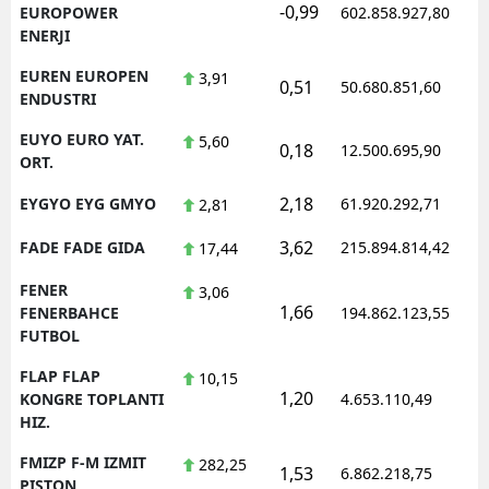
-0,99
EUROPOWER
602.858.927,80
ENERJI
EUREN EUROPEN
3,91
0,51
50.680.851,60
ENDUSTRI
EUYO EURO YAT.
5,60
0,18
12.500.695,90
ORT.
2,18
EYGYO EYG GMYO
61.920.292,71
2,81
3,62
FADE FADE GIDA
215.894.814,42
17,44
FENER
3,06
1,66
FENERBAHCE
194.862.123,55
FUTBOL
FLAP FLAP
10,15
1,20
KONGRE TOPLANTI
4.653.110,49
HIZ.
FMIZP F-M IZMIT
282,25
1,53
6.862.218,75
PISTON