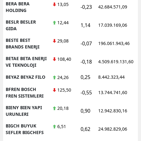
BERA BERA
13,05
-0,23
42.684.571,09
HOLDING
BESLR BESLER
12,44
1,14
17.039.169,06
GIDA
BESTE BEST
29,08
-0,07
196.061.943,46
BRANDS ENERJI
BETAE BETA ENERJI
108,40
-0,18
4.509.619.131,60
VE TEKNOLOJI
0,25
BEYAZ BEYAZ FILO
8.442.323,44
24,26
BFREN BOSCH
125,50
-0,55
13.744.741,60
FREN SISTEMLERI
BIENY BIEN YAPI
20,18
0,90
12.942.830,16
URUNLERI
BIGCH BUYUK
6,51
0,62
24.982.829,06
SEFLER BIGCHEFS