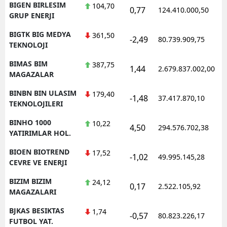
BIGEN BIRLESIM
104,70
0,77
124.410.000,50
GRUP ENERJI
BIGTK BIG MEDYA
361,50
-2,49
80.739.909,75
TEKNOLOJI
BIMAS BIM
387,75
1,44
2.679.837.002,00
MAGAZALAR
BINBN BIN ULASIM
179,40
-1,48
37.417.870,10
TEKNOLOJILERI
BINHO 1000
10,22
4,50
294.576.702,38
YATIRIMLAR HOL.
BIOEN BIOTREND
17,52
-1,02
49.995.145,28
CEVRE VE ENERJI
BIZIM BIZIM
24,12
0,17
2.522.105,92
MAGAZALARI
BJKAS BESIKTAS
1,74
-0,57
80.823.226,17
FUTBOL YAT.