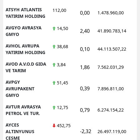
ATSYH ATLANTIS
112,00
0,00
1.478.960,00
YATIRIM HOLDING
AVGYO AVRASYA
14,50
2,40
41.890.783,14
GMYO
AVHOL AVRUPA
38,68
0,10
44.113.507,22
YATIRIM HOLDING
AVOD A.V.O.D GIDA
3,84
1,86
7.562.031,29
VE TARIM
AVPGY
51,45
0,39
AVRUPAKENT
7.896.811,00
GMYO
AVTUR AVRASYA
12,75
0,79
6.274.154,22
PETROL VE TUR.
AYCES
452,75
-2,32
ALTINYUNUS
26.497.119,00
CESME