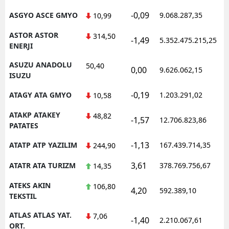
-0,09
ASGYO ASCE GMYO
9.068.287,35
10,99
ASTOR ASTOR
314,50
-1,49
5.352.475.215,25
ENERJI
ASUZU ANADOLU
50,40
0,00
9.626.062,15
ISUZU
-0,19
ATAGY ATA GMYO
1.203.291,02
10,58
ATAKP ATAKEY
48,82
-1,57
12.706.823,86
PATATES
-1,13
ATATP ATP YAZILIM
167.439.714,35
244,90
3,61
ATATR ATA TURIZM
378.769.756,67
14,35
ATEKS AKIN
106,80
4,20
592.389,10
TEKSTIL
ATLAS ATLAS YAT.
7,06
-1,40
2.210.067,61
ORT.