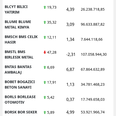
BLCYT BILICI
19,73
4,39
26.238.718,85
YATIRIM
BLUME BLUME
35,32
3,09
96.633.887,82
METAL KIMYA
BMSCH BMS CELIK
12,11
1,34
7.644.118,66
HASIR
BMSTL BMS
47,28
-2,31
107.058.944,30
BIRLESIK METAL
BNTAS BANTAS
6,69
6,87
67.864.632,89
AMBALAJ
BOBET BOGAZICI
17,91
1,13
34.781.468,23
BETON SANAYI
BORLS BORLEASE
5,42
0,37
17.749.658,03
OTOMOTIV
4,99
BORSK BOR SEKER
53.921.966,74
5,89