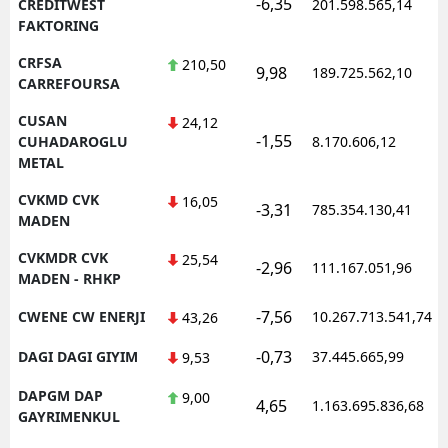
-6,35
CREDITWEST
201.598.565,14
FAKTORING
CRFSA
210,50
9,98
189.725.562,10
CARREFOURSA
CUSAN
24,12
-1,55
CUHADAROGLU
8.170.606,12
METAL
CVKMD CVK
16,05
-3,31
785.354.130,41
MADEN
CVKMDR CVK
25,54
-2,96
111.167.051,96
MADEN - RHKP
-7,56
CWENE CW ENERJI
10.267.713.541,74
43,26
-0,73
DAGI DAGI GIYIM
37.445.665,99
9,53
DAPGM DAP
9,00
4,65
1.163.695.836,68
GAYRIMENKUL