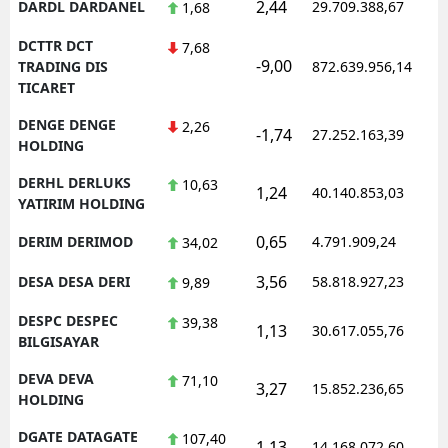
2,44
DARDL DARDANEL
29.709.388,67
1,68
DCTTR DCT
7,68
-9,00
TRADING DIS
872.639.956,14
TICARET
DENGE DENGE
2,26
-1,74
27.252.163,39
HOLDING
DERHL DERLUKS
10,63
1,24
40.140.853,03
YATIRIM HOLDING
0,65
DERIM DERIMOD
4.791.909,24
34,02
3,56
DESA DESA DERI
58.818.927,23
9,89
DESPC DESPEC
39,38
1,13
30.617.055,76
BILGISAYAR
DEVA DEVA
71,10
3,27
15.852.236,65
HOLDING
DGATE DATAGATE
107,40
1,13
14.168.072,60