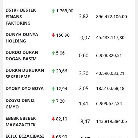
DSTKF DESTEK
1.765,00
3,82
FINANS
896.472.106,00
FAKTORING
DUNYH DUNYA
150,90
-0,07
45.433.117,80
HOLDING
DURDO DURAN
5,06
0,60
6.928.820,31
DOGAN BASIM
DURKN DURUKAN
20,66
3,30
40.596.033,21
SEKERLEME
2,05
DYOBY DYO BOYA
18.510.668,18
12,94
DZGYO DENIZ
7,20
1,41
6.909.672,34
GMYO
EBEBK EBEBEK
82,10
-8,47
143.819.384,05
MAGAZACILIK
ECILC ECZACIBASI
68,90