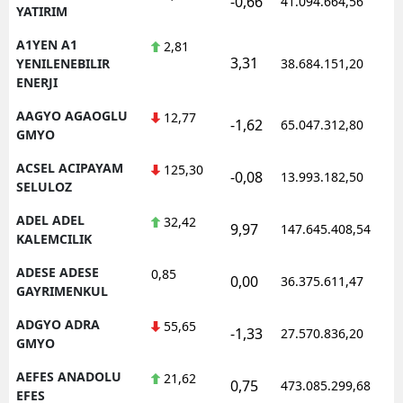
-0,66
41.094.664,56
YATIRIM
Edirne
A1YEN A1
2,81
Elazığ
3,31
YENILENEBILIR
38.684.151,20
ENERJI
Erzincan
AAGYO AGAOGLU
12,77
-1,62
65.047.312,80
Erzurum
GMYO
ACSEL ACIPAYAM
125,30
Eskişehir
-0,08
13.993.182,50
SELULOZ
Gaziantep
ADEL ADEL
32,42
9,97
147.645.408,54
KALEMCILIK
Giresun
ADESE ADESE
0,85
0,00
Gümüşhane
36.375.611,47
GAYRIMENKUL
Hakkari
ADGYO ADRA
55,65
-1,33
27.570.836,20
GMYO
Hatay
AEFES ANADOLU
21,62
0,75
473.085.299,68
Isparta
EFES