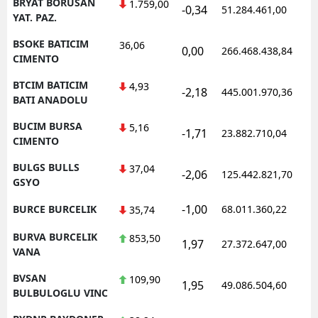
BRYAT BORUSAN
1.759,00
-0,34
51.284.461,00
YAT. PAZ.
BSOKE BATICIM
36,06
0,00
266.468.438,84
CIMENTO
BTCIM BATICIM
4,93
-2,18
445.001.970,36
BATI ANADOLU
BUCIM BURSA
5,16
-1,71
23.882.710,04
CIMENTO
BULGS BULLS
37,04
-2,06
125.442.821,70
GSYO
-1,00
BURCE BURCELIK
68.011.360,22
35,74
BURVA BURCELIK
853,50
1,97
27.372.647,00
VANA
BVSAN
109,90
1,95
49.086.504,60
BULBULOGLU VINC