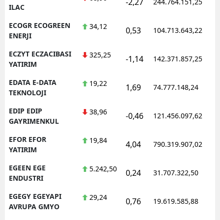
-2,27
244.764.151,25
ILAC
ECOGR ECOGREEN
34,12
0,53
104.713.643,22
ENERJI
ECZYT ECZACIBASI
325,25
-1,14
142.371.857,25
YATIRIM
EDATA E-DATA
19,22
1,69
74.777.148,24
TEKNOLOJI
EDIP EDIP
38,96
-0,46
121.456.097,62
GAYRIMENKUL
EFOR EFOR
19,84
4,04
790.319.907,02
YATIRIM
EGEEN EGE
5.242,50
0,24
31.707.322,50
ENDUSTRI
EGEGY EGEYAPI
29,24
0,76
19.619.585,88
AVRUPA GMYO