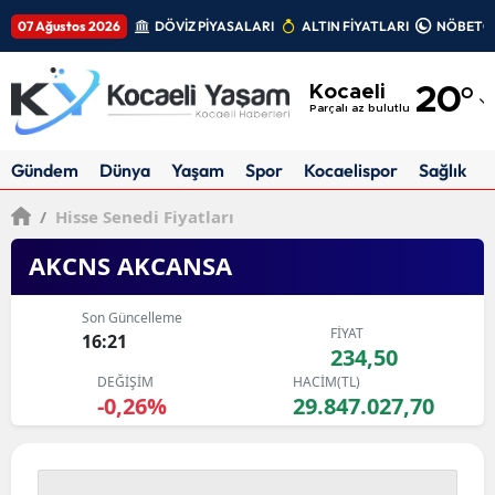
07 Ağustos 2026
DÖVİZ PİYASALARI
ALTIN FİYATLARI
NÖBETÇİ
Adana
Kocaeli
20
°
Adıyaman
Parçalı az bulutlu
Afyonkarahisar
Gündem
Dünya
Yaşam
Spor
Kocaelispor
Sağlık
Ağrı
/
Hisse Senedi Fiyatları
Amasya
AKCNS AKCANSA
Ankara
Son Güncelleme
FİYAT
Antalya
16:21
234,50
DEĞİŞİM
HACİM(TL)
Artvin
-0,26%
29.847.027,70
Aydın
Balıkesir