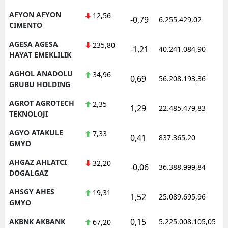
Mersin
AFYON AFYON
12,56
-0,79
6.255.429,02
CIMENTO
İstanbul
AGESA AGESA
235,80
-1,21
40.241.084,90
HAYAT EMEKLILIK
İzmir
AGHOL ANADOLU
34,96
Kars
0,69
56.208.193,36
GRUBU HOLDING
Kastamonu
AGROT AGROTECH
2,35
1,29
22.485.479,83
TEKNOLOJI
Kayseri
AGYO ATAKULE
7,33
0,41
837.365,20
Kırklareli
GMYO
Kırşehir
AHGAZ AHLATCI
32,20
-0,06
36.388.999,84
DOGALGAZ
Kocaeli
AHSGY AHES
19,31
1,52
25.089.695,96
Konya
GMYO
0,15
AKBNK AKBANK
5.225.008.105,05
67,20
Kütahya