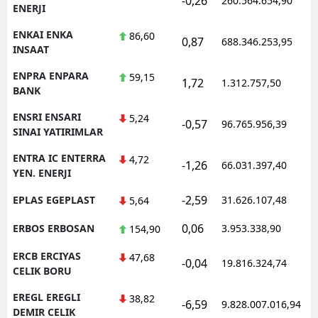
-0,26
260.564.654,90
ENERJI
ENKAI ENKA
86,60
0,87
688.346.253,95
INSAAT
ENPRA ENPARA
59,15
1,72
1.312.757,50
BANK
ENSRI ENSARI
5,24
-0,57
96.765.956,39
SINAI YATIRIMLAR
ENTRA IC ENTERRA
4,72
-1,26
66.031.397,40
YEN. ENERJI
-2,59
EPLAS EGEPLAST
31.626.107,48
5,64
0,06
ERBOS ERBOSAN
3.953.338,90
154,90
ERCB ERCIYAS
47,68
-0,04
19.816.324,74
CELIK BORU
EREGL EREGLI
38,82
-6,59
9.828.007.016,94
DEMIR CELIK