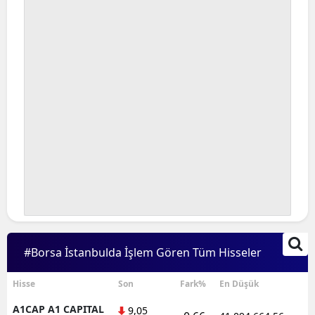
Bilecik
Bingöl
Bitlis
Bolu
Burdur
Bursa
Çanakkale
Çankırı
Çorum
#Borsa İstanbulda İşlem Gören Tüm Hisseler
Denizli
Hisse
Son
Fark%
En Düşük
Diyarbakır
A1CAP A1 CAPITAL
9,05