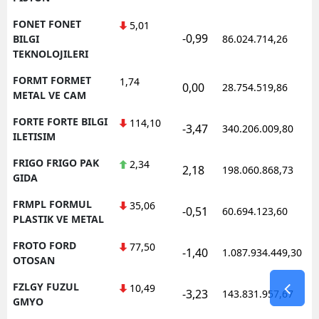
FONET FONET
5,01
-0,99
BILGI
86.024.714,26
TEKNOLOJILERI
FORMT FORMET
1,74
0,00
28.754.519,86
METAL VE CAM
FORTE FORTE BILGI
114,10
-3,47
340.206.009,80
ILETISIM
FRIGO FRIGO PAK
2,34
2,18
198.060.868,73
GIDA
FRMPL FORMUL
35,06
-0,51
60.694.123,60
PLASTIK VE METAL
FROTO FORD
77,50
-1,40
1.087.934.449,30
OTOSAN
FZLGY FUZUL
10,49
-3,23
143.831.957,67
GMYO