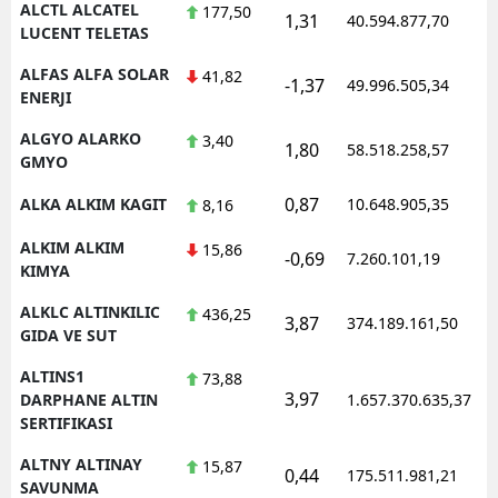
ALCTL ALCATEL
177,50
1,31
40.594.877,70
LUCENT TELETAS
Yozgat
ALFAS ALFA SOLAR
41,82
-1,37
49.996.505,34
Zonguldak
ENERJI
Aksaray
ALGYO ALARKO
3,40
1,80
58.518.258,57
GMYO
Bayburt
0,87
ALKA ALKIM KAGIT
10.648.905,35
8,16
Karaman
ALKIM ALKIM
15,86
-0,69
7.260.101,19
Kırıkkale
KIMYA
ALKLC ALTINKILIC
436,25
Batman
3,87
374.189.161,50
GIDA VE SUT
Şırnak
ALTINS1
73,88
3,97
DARPHANE ALTIN
1.657.370.635,37
Bartın
SERTIFIKASI
Ardahan
ALTNY ALTINAY
15,87
0,44
175.511.981,21
SAVUNMA
Iğdır