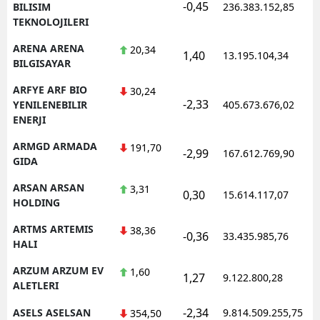
-0,45
BILISIM
236.383.152,85
TEKNOLOJILERI
ARENA ARENA
20,34
1,40
13.195.104,34
BILGISAYAR
ARFYE ARF BIO
30,24
-2,33
YENILENEBILIR
405.673.676,02
ENERJI
ARMGD ARMADA
191,70
-2,99
167.612.769,90
GIDA
ARSAN ARSAN
3,31
0,30
15.614.117,07
HOLDING
ARTMS ARTEMIS
38,36
-0,36
33.435.985,76
HALI
ARZUM ARZUM EV
1,60
1,27
9.122.800,28
ALETLERI
-2,34
ASELS ASELSAN
9.814.509.255,75
354,50