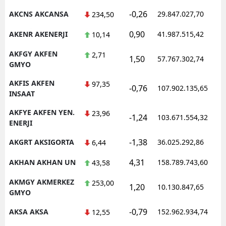
-0,26
AKCNS AKCANSA
29.847.027,70
234,50
Malatya
0,90
AKENR AKENERJI
41.987.515,42
10,14
Manisa
AKFGY AKFEN
2,71
Kahramanmaraş
1,50
57.767.302,74
GMYO
Mardin
AKFIS AKFEN
97,35
-0,76
107.902.135,65
INSAAT
Muğla
AKFYE AKFEN YEN.
23,96
-1,24
103.671.554,32
Muş
ENERJI
Nevşehir
-1,38
AKGRT AKSIGORTA
36.025.292,86
6,44
Niğde
4,31
AKHAN AKHAN UN
158.789.743,60
43,58
Ordu
AKMGY AKMERKEZ
253,00
1,20
10.130.847,65
GMYO
Rize
-0,79
AKSA AKSA
152.962.934,74
12,55
Sakarya