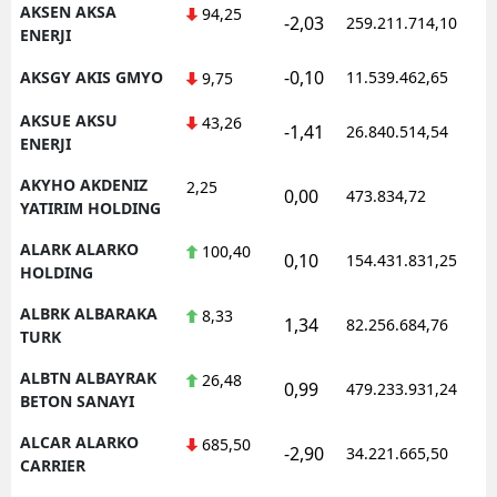
AKSEN AKSA
94,25
-2,03
259.211.714,10
ENERJI
Samsun
-0,10
AKSGY AKIS GMYO
11.539.462,65
9,75
Siirt
AKSUE AKSU
43,26
Sinop
-1,41
26.840.514,54
ENERJI
Sivas
AKYHO AKDENIZ
2,25
0,00
473.834,72
YATIRIM HOLDING
Tekirdağ
ALARK ALARKO
100,40
0,10
154.431.831,25
Tokat
HOLDING
Trabzon
ALBRK ALBARAKA
8,33
1,34
82.256.684,76
TURK
Tunceli
ALBTN ALBAYRAK
26,48
0,99
479.233.931,24
BETON SANAYI
Şanlıurfa
ALCAR ALARKO
685,50
Uşak
-2,90
34.221.665,50
CARRIER
Van