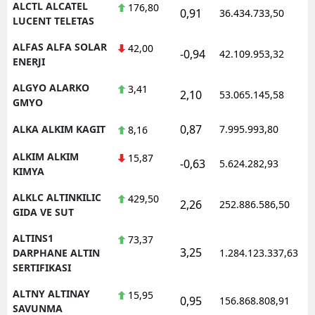
ALCTL ALCATEL
176,80
0,91
36.434.733,50
LUCENT TELETAS
Yozgat
ALFAS ALFA SOLAR
42,00
-0,94
42.109.953,32
Zonguldak
ENERJI
Aksaray
ALGYO ALARKO
3,41
2,10
53.065.145,58
GMYO
Bayburt
0,87
ALKA ALKIM KAGIT
7.995.993,80
8,16
Karaman
ALKIM ALKIM
15,87
-0,63
5.624.282,93
Kırıkkale
KIMYA
ALKLC ALTINKILIC
429,50
Batman
2,26
252.886.586,50
GIDA VE SUT
Şırnak
ALTINS1
73,37
3,25
DARPHANE ALTIN
1.284.123.337,63
Bartın
SERTIFIKASI
Ardahan
ALTNY ALTINAY
15,95
0,95
156.868.808,91
SAVUNMA
Iğdır