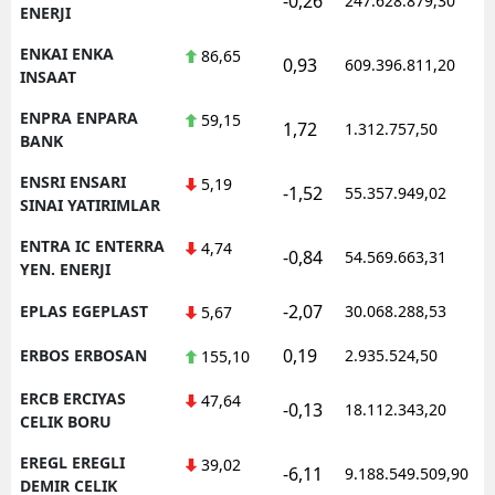
-0,26
247.628.879,30
ENERJI
ENKAI ENKA
86,65
0,93
609.396.811,20
INSAAT
ENPRA ENPARA
59,15
1,72
1.312.757,50
BANK
ENSRI ENSARI
5,19
-1,52
55.357.949,02
SINAI YATIRIMLAR
ENTRA IC ENTERRA
4,74
-0,84
54.569.663,31
YEN. ENERJI
-2,07
EPLAS EGEPLAST
30.068.288,53
5,67
0,19
ERBOS ERBOSAN
2.935.524,50
155,10
ERCB ERCIYAS
47,64
-0,13
18.112.343,20
CELIK BORU
EREGL EREGLI
39,02
-6,11
9.188.549.509,90
DEMIR CELIK