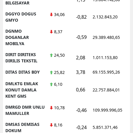
BILGISAYAR
DGGYO DOGUS
34,06
-0,82
2.132.843,20
GMYO
DGNMO
8,37
-0,59
DOGANLAR
29.389.480,65
MOBILYA
DIRIT DIRITEKS
24,50
2,08
1.011.153,80
DIRILIS TEKSTIL
3,78
DITAS DITAS BDY
69.155.995,26
25,82
DMLKTG EMLAK
6,10
0,66
KONUT DAMLA
22.757.884,01
KENT GMS
DMRGD DMR UNLU
10,78
-0,46
109.999.996,05
MAMULLER
DMSAS DEMISAS
8,16
-0,24
5.851.371,46
DOKUM