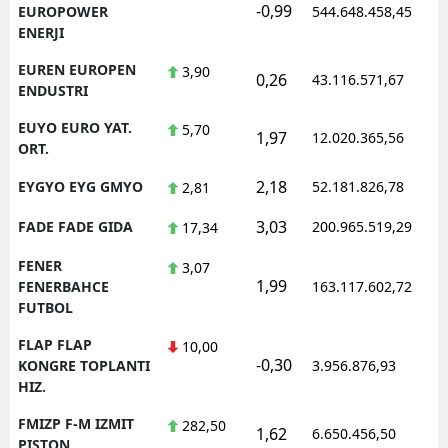
-0,99
EUROPOWER
544.648.458,45
ENERJI
EUREN EUROPEN
3,90
0,26
43.116.571,67
ENDUSTRI
EUYO EURO YAT.
5,70
1,97
12.020.365,56
ORT.
2,18
EYGYO EYG GMYO
52.181.826,78
2,81
3,03
FADE FADE GIDA
200.965.519,29
17,34
FENER
3,07
1,99
FENERBAHCE
163.117.602,72
FUTBOL
FLAP FLAP
10,00
-0,30
KONGRE TOPLANTI
3.956.876,93
HIZ.
FMIZP F-M IZMIT
282,50
1,62
6.650.456,50
PISTON