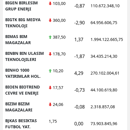
BIGEN BIRLESIM
103,00
-0,87
110.672.348,10
GRUP ENERJI
BIGTK BIG MEDYA
360,00
-2,90
64.956.606,75
TEKNOLOJI
BIMAS BIM
387,50
1,37
1.994.122.665,75
MAGAZALAR
BINBN BIN ULASIM
178,70
-1,87
34.435.214,30
TEKNOLOJILERI
BINHO 1000
10,20
4,29
270.102.004,61
YATIRIMLAR HOL.
BIOEN BIOTREND
17,57
-0,73
44.100.619,80
CEVRE VE ENERJI
BIZIM BIZIM
24,06
-0,08
2.318.857,08
MAGAZALARI
BJKAS BESIKTAS
1,75
0,00
73.903.845,96
FUTBOL YAT.