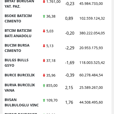
BRYAT BORUSAN
1.761,00
-0,23
45.984.733,00
YAT. PAZ.
BSOKE BATICIM
36,38
0,89
102.559.124,32
CIMENTO
BTCIM BATICIM
5,03
-0,20
380.222.054,05
BATI ANADOLU
BUCIM BURSA
5,13
-2,29
20.953.175,93
CIMENTO
BULGS BULLS
37,18
-1,69
118.003.525,42
GSYO
-0,39
BURCE BURCELIK
60.278.484,54
35,96
BURVA BURCELIK
855,00
2,15
25.589.267,00
VANA
BVSAN
109,70
1,76
44.508.495,60
BULBULOGLU VINC