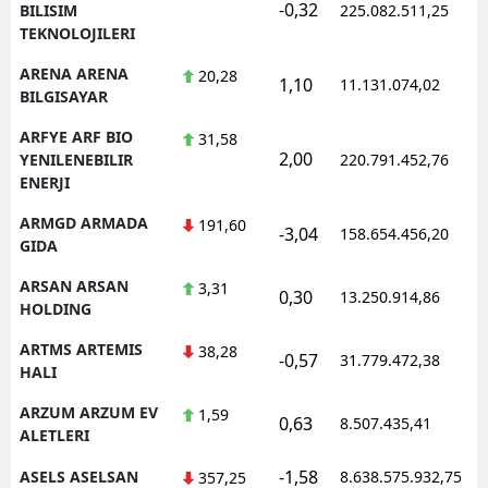
-0,32
BILISIM
225.082.511,25
TEKNOLOJILERI
ARENA ARENA
20,28
1,10
11.131.074,02
BILGISAYAR
ARFYE ARF BIO
31,58
2,00
YENILENEBILIR
220.791.452,76
ENERJI
ARMGD ARMADA
191,60
-3,04
158.654.456,20
GIDA
ARSAN ARSAN
3,31
0,30
13.250.914,86
HOLDING
ARTMS ARTEMIS
38,28
-0,57
31.779.472,38
HALI
ARZUM ARZUM EV
1,59
0,63
8.507.435,41
ALETLERI
-1,58
ASELS ASELSAN
8.638.575.932,75
357,25