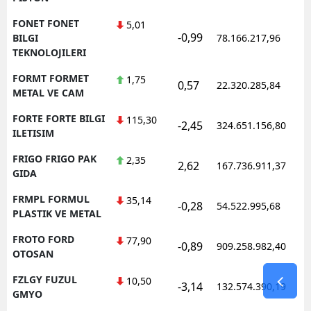
FONET FONET
5,01
-0,99
BILGI
78.166.217,96
TEKNOLOJILERI
FORMT FORMET
1,75
0,57
22.320.285,84
METAL VE CAM
FORTE FORTE BILGI
115,30
-2,45
324.651.156,80
ILETISIM
FRIGO FRIGO PAK
2,35
2,62
167.736.911,37
GIDA
FRMPL FORMUL
35,14
-0,28
54.522.995,68
PLASTIK VE METAL
FROTO FORD
77,90
-0,89
909.258.982,40
OTOSAN
FZLGY FUZUL
10,50
-3,14
132.574.390,19
GMYO