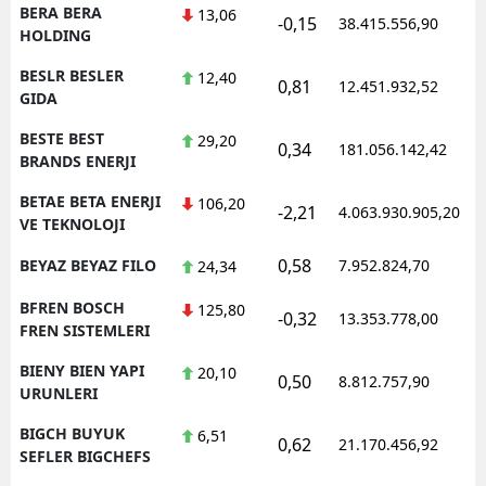
BERA BERA
13,06
-0,15
38.415.556,90
HOLDING
BESLR BESLER
12,40
0,81
12.451.932,52
GIDA
BESTE BEST
29,20
0,34
181.056.142,42
BRANDS ENERJI
BETAE BETA ENERJI
106,20
-2,21
4.063.930.905,20
VE TEKNOLOJI
0,58
BEYAZ BEYAZ FILO
7.952.824,70
24,34
BFREN BOSCH
125,80
-0,32
13.353.778,00
FREN SISTEMLERI
BIENY BIEN YAPI
20,10
0,50
8.812.757,90
URUNLERI
BIGCH BUYUK
6,51
0,62
21.170.456,92
SEFLER BIGCHEFS