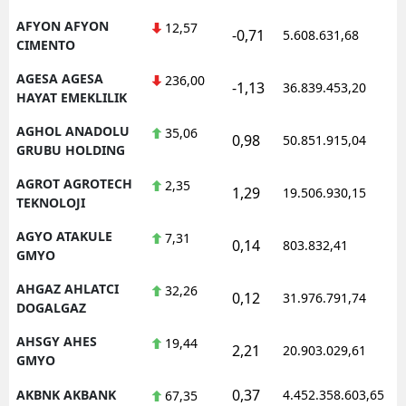
Mersin
AFYON AFYON
12,57
-0,71
5.608.631,68
CIMENTO
İstanbul
AGESA AGESA
236,00
-1,13
36.839.453,20
HAYAT EMEKLILIK
İzmir
AGHOL ANADOLU
35,06
Kars
0,98
50.851.915,04
GRUBU HOLDING
Kastamonu
AGROT AGROTECH
2,35
1,29
19.506.930,15
TEKNOLOJI
Kayseri
AGYO ATAKULE
7,31
0,14
803.832,41
Kırklareli
GMYO
Kırşehir
AHGAZ AHLATCI
32,26
0,12
31.976.791,74
DOGALGAZ
Kocaeli
AHSGY AHES
19,44
2,21
20.903.029,61
Konya
GMYO
0,37
AKBNK AKBANK
4.452.358.603,65
67,35
Kütahya