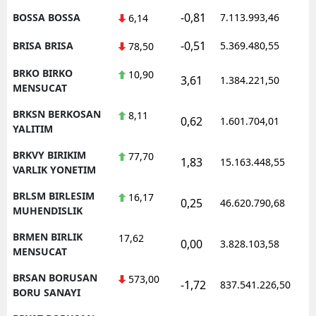
-0,81
BOSSA BOSSA
7.113.993,46
6,14
-0,51
BRISA BRISA
5.369.480,55
78,50
BRKO BIRKO
10,90
3,61
1.384.221,50
MENSUCAT
BRKSN BERKOSAN
8,11
0,62
1.601.704,01
YALITIM
BRKVY BIRIKIM
77,70
1,83
15.163.448,55
VARLIK YONETIM
BRLSM BIRLESIM
16,17
0,25
46.620.790,68
MUHENDISLIK
BRMEN BIRLIK
17,62
0,00
3.828.103,58
MENSUCAT
BRSAN BORUSAN
573,00
-1,72
837.541.226,50
BORU SANAYI