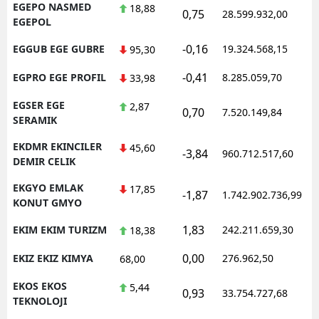
EGEPO NASMED
18,88
0,75
28.599.932,00
EGEPOL
-0,16
EGGUB EGE GUBRE
19.324.568,15
95,30
-0,41
EGPRO EGE PROFIL
8.285.059,70
33,98
EGSER EGE
2,87
0,70
7.520.149,84
SERAMIK
EKDMR EKINCILER
45,60
-3,84
960.712.517,60
DEMIR CELIK
EKGYO EMLAK
17,85
-1,87
1.742.902.736,99
KONUT GMYO
1,83
EKIM EKIM TURIZM
242.211.659,30
18,38
0,00
EKIZ EKIZ KIMYA
276.962,50
68,00
EKOS EKOS
5,44
0,93
33.754.727,68
TEKNOLOJI