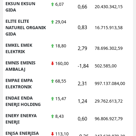
EKSUN EKSUN
6,07
0,66
20.430.342,15
GIDA
ELITE ELITE
29,04
0,83
NATUREL ORGANIK
16.715.913,58
GIDA
EMKEL EMEK
18,80
2,79
78.696.302,59
ELEKTRIK
EMNIS EMINIS
160,00
-1,84
502.585,00
AMBALAJ
EMPAE EMPA
68,55
2,31
997.137.084,00
ELEKTRONIK
ENDAE ENDA
15,47
1,24
29.762.613,72
ENERJI HOLDING
ENERY ENERYA
8,43
0,60
96.806.927,79
ENERJI
ENJSA ENERJISA
113,10