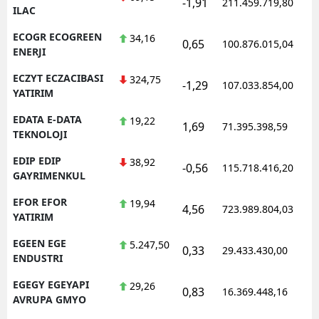
-1,91
211.459.719,80
ILAC
ECOGR ECOGREEN
34,16
0,65
100.876.015,04
ENERJI
ECZYT ECZACIBASI
324,75
-1,29
107.033.854,00
YATIRIM
EDATA E-DATA
19,22
1,69
71.395.398,59
TEKNOLOJI
EDIP EDIP
38,92
-0,56
115.718.416,20
GAYRIMENKUL
EFOR EFOR
19,94
4,56
723.989.804,03
YATIRIM
EGEEN EGE
5.247,50
0,33
29.433.430,00
ENDUSTRI
EGEGY EGEYAPI
29,26
0,83
16.369.448,16
AVRUPA GMYO