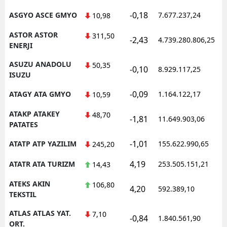
-0,18
ASGYO ASCE GMYO
7.677.237,24
10,98
ASTOR ASTOR
311,50
-2,43
4.739.280.806,25
ENERJI
ASUZU ANADOLU
50,35
-0,10
8.929.117,25
ISUZU
-0,09
ATAGY ATA GMYO
1.164.122,17
10,59
ATAKP ATAKEY
48,70
-1,81
11.649.903,06
PATATES
-1,01
ATATP ATP YAZILIM
155.622.990,65
245,20
4,19
ATATR ATA TURIZM
253.505.151,21
14,43
ATEKS AKIN
106,80
4,20
592.389,10
TEKSTIL
ATLAS ATLAS YAT.
7,10
-0,84
1.840.561,90
ORT.