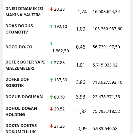
DNISI DINAMIK ISI
20,28
-1,74
16.508.624,34
MAKINA YALITIM
DOAS DOGUS
192,10
1,00
103.360.937,60
OTOMOTIV
0,46
DOCO DO-CO
56.739.197,50
11.362,50
DOFER DOFER YAPI
27,88
1,01
5.715.033,02
MALZEMELERI
DOFRB DOF
137,30
3,86
718.927.592,10
ROBOTIK
3,93
DOGUB DOGUSAN
22.478.371,35
80,70
DOHOL DOGAN
20,52
-1,82
75.793.718,52
HOLDING
DOKTA DOKTAS
21,26
-0,09
5.933.640,58
DOKUMCULUK