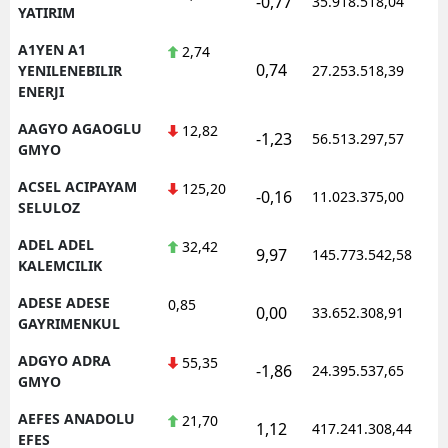
-0,77
35.918.518,04
YATIRIM
Edirne
A1YEN A1
2,74
Elazığ
0,74
YENILENEBILIR
27.253.518,39
ENERJI
Erzincan
AAGYO AGAOGLU
12,82
-1,23
56.513.297,57
Erzurum
GMYO
ACSEL ACIPAYAM
125,20
Eskişehir
-0,16
11.023.375,00
SELULOZ
Gaziantep
ADEL ADEL
32,42
9,97
145.773.542,58
KALEMCILIK
Giresun
ADESE ADESE
0,85
0,00
Gümüşhane
33.652.308,91
GAYRIMENKUL
Hakkari
ADGYO ADRA
55,35
-1,86
24.395.537,65
GMYO
Hatay
AEFES ANADOLU
21,70
1,12
417.241.308,44
Isparta
EFES