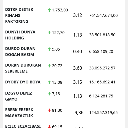
DSTKF DESTEK
1.753,00
3,12
FINANS
761.547.674,00
FAKTORING
DUNYH DUNYA
152,70
1,13
38.501.818,50
HOLDING
DURDO DURAN
5,05
0,40
6.658.109,20
DOGAN BASIM
DURKN DURUKAN
20,72
3,60
38.096.272,57
SEKERLEME
3,15
DYOBY DYO BOYA
16.165.692,41
13,08
DZGYO DENIZ
7,18
1,13
6.124.281,75
GMYO
EBEBK EBEBEK
81,30
-9,36
124.557.319,65
MAGAZACILIK
ECILC ECZACIBASI
69,15