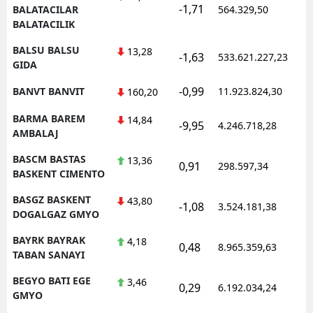
-1,71
BALATACILAR
564.329,50
BALATACILIK
BALSU BALSU
13,28
-1,63
533.621.227,23
GIDA
-0,99
BANVT BANVIT
11.923.824,30
160,20
BARMA BAREM
14,84
-9,95
4.246.718,28
AMBALAJ
BASCM BASTAS
13,36
0,91
298.597,34
BASKENT CIMENTO
BASGZ BASKENT
43,80
-1,08
3.524.181,38
DOGALGAZ GMYO
BAYRK BAYRAK
4,18
0,48
8.965.359,63
TABAN SANAYI
BEGYO BATI EGE
3,46
0,29
6.192.034,24
GMYO