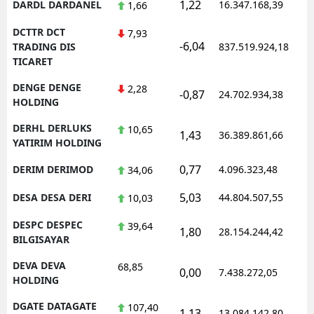
1,22
DARDL DARDANEL
16.347.168,39
1,66
DCTTR DCT
7,93
-6,04
TRADING DIS
837.519.924,18
TICARET
DENGE DENGE
2,28
-0,87
24.702.934,38
HOLDING
DERHL DERLUKS
10,65
1,43
36.389.861,66
YATIRIM HOLDING
0,77
DERIM DERIMOD
4.096.323,48
34,06
5,03
DESA DESA DERI
44.804.507,55
10,03
DESPC DESPEC
39,64
1,80
28.154.244,42
BILGISAYAR
DEVA DEVA
68,85
0,00
7.438.272,05
HOLDING
DGATE DATAGATE
107,40
1,13
13.084.142,80