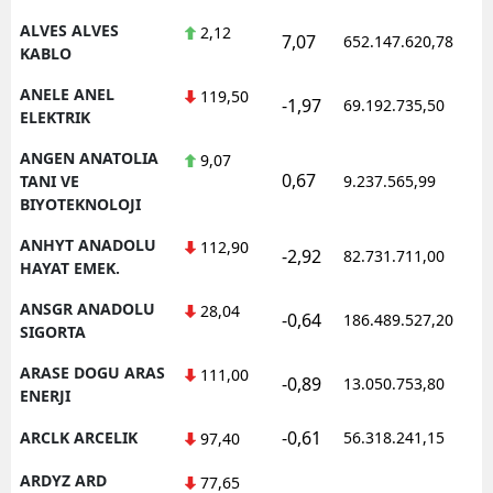
ALVES ALVES
2,12
7,07
652.147.620,78
Yalova
KABLO
Karabük
ANELE ANEL
119,50
-1,97
69.192.735,50
ELEKTRIK
Kilis
ANGEN ANATOLIA
9,07
0,67
Osmaniye
TANI VE
9.237.565,99
BIYOTEKNOLOJI
Düzce
ANHYT ANADOLU
112,90
-2,92
82.731.711,00
HAYAT EMEK.
ANSGR ANADOLU
28,04
-0,64
186.489.527,20
SIGORTA
ARASE DOGU ARAS
111,00
-0,89
13.050.753,80
ENERJI
-0,61
ARCLK ARCELIK
56.318.241,15
97,40
ARDYZ ARD
77,65