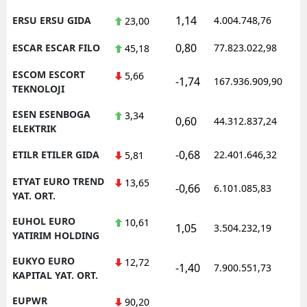
1,14
ERSU ERSU GIDA
4.004.748,76
23,00
0,80
ESCAR ESCAR FILO
77.823.022,98
45,18
ESCOM ESCORT
5,66
-1,74
167.936.909,90
TEKNOLOJI
ESEN ESENBOGA
3,34
0,60
44.312.837,24
ELEKTRIK
-0,68
ETILR ETILER GIDA
22.401.646,32
5,81
ETYAT EURO TREND
13,65
-0,66
6.101.085,83
YAT. ORT.
EUHOL EURO
10,61
1,05
3.504.232,19
YATIRIM HOLDING
EUKYO EURO
12,72
-1,40
7.900.551,73
KAPITAL YAT. ORT.
EUPWR
90,20