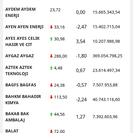
AYDEM AYDEM
23,72
0,00
15.665.343,54
ENERJI
-2,47
AYEN AYEN ENERJI
15.402.715,04
33,16
AYES AYES CELIK
30,98
3,54
10.207.986,98
HASIR VE CIT
-1,80
AYGAZ AYGAZ
369.054.798,25
286,00
AZTEK AZTEK
4,48
0,67
23.614.497,34
TEKNOLOJI
-0,57
BAGFS BAGFAS
7.507.953,88
24,38
BAHKM BAHADIR
113,50
-2,24
40.743.116,60
KIMYA
BAKAB BAK
44,56
1,27
7.392.603,96
AMBALAJ
BALAT
72,00