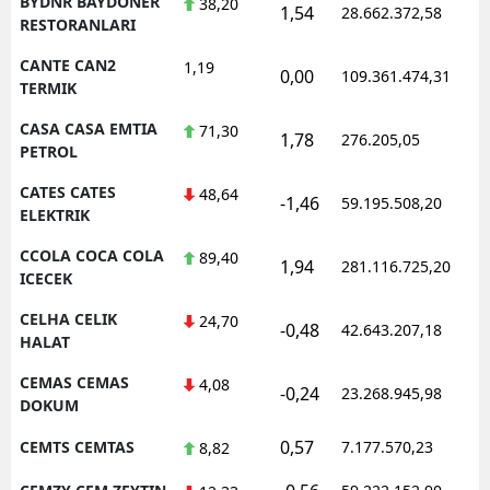
BYDNR BAYDONER
38,20
1,54
28.662.372,58
RESTORANLARI
CANTE CAN2
1,19
0,00
109.361.474,31
TERMIK
CASA CASA EMTIA
71,30
1,78
276.205,05
PETROL
CATES CATES
48,64
-1,46
59.195.508,20
ELEKTRIK
CCOLA COCA COLA
89,40
1,94
281.116.725,20
ICECEK
CELHA CELIK
24,70
-0,48
42.643.207,18
HALAT
CEMAS CEMAS
4,08
-0,24
23.268.945,98
DOKUM
0,57
CEMTS CEMTAS
7.177.570,23
8,82