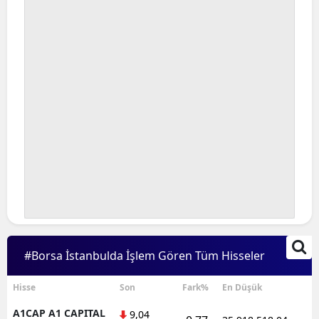
Bilecik
Bingöl
Bitlis
Bolu
Burdur
Bursa
Çanakkale
Çankırı
Çorum
#Borsa İstanbulda İşlem Gören Tüm Hisseler
Denizli
Hisse
Son
Fark%
En Düşük
Diyarbakır
A1CAP A1 CAPITAL
9,04