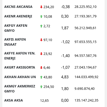
-0,38
AKCNS AKCANSA
28.225.952,10
234,20
Malatya
0,30
AKENR AKENERJI
27.193.361,79
10,08
Manisa
AKFGY AKFEN
2,72
Kahramanmaraş
1,87
56.212.949,61
GMYO
Mardin
AKFIS AKFEN
97,10
-1,02
97.653.555,15
INSAAT
Muğla
AKFYE AKFEN YEN.
23,92
-1,40
94.557.587,76
Muş
ENERJI
Nevşehir
-1,07
AKGRT AKSIGORTA
27.043.194,67
6,46
Niğde
4,83
AKHAN AKHAN UN
144.033.499,92
43,80
Ordu
AKMGY AKMERKEZ
254,50
1,80
9.690.874,40
GMYO
Rize
0,00
AKSA AKSA
135.147.242,35
12,65
Sakarya