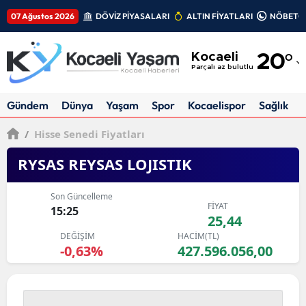
07 Ağustos 2026
DÖVİZ PİYASALARI
ALTIN FİYATLARI
NÖBETÇİ
Adana
Kocaeli
20
°
Adıyaman
Parçalı az bulutlu
Afyonkarahisar
Gündem
Dünya
Yaşam
Spor
Kocaelispor
Sağlık
Ağrı
/
Hisse Senedi Fiyatları
Amasya
RYSAS REYSAS LOJISTIK
Ankara
Son Güncelleme
FİYAT
Antalya
15:25
25,44
DEĞİŞİM
HACİM(TL)
Artvin
-0,63%
427.596.056,00
Aydın
Balıkesir