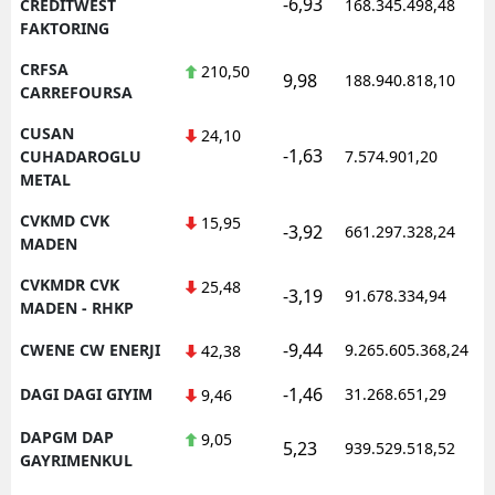
-6,93
CREDITWEST
168.345.498,48
FAKTORING
CRFSA
210,50
9,98
188.940.818,10
CARREFOURSA
CUSAN
24,10
-1,63
CUHADAROGLU
7.574.901,20
METAL
CVKMD CVK
15,95
-3,92
661.297.328,24
MADEN
CVKMDR CVK
25,48
-3,19
91.678.334,94
MADEN - RHKP
-9,44
CWENE CW ENERJI
9.265.605.368,24
42,38
-1,46
DAGI DAGI GIYIM
31.268.651,29
9,46
DAPGM DAP
9,05
5,23
939.529.518,52
GAYRIMENKUL