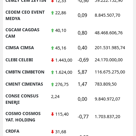
-0,56
CEMZY CEM ZEYTIN
59.222.152,90
12,33
CEOEM CEO EVENT
22,86
0,09
8.845.507,70
MEDYA
CGCAM CAGDAS
40,10
0,80
48.468.606,76
CAM
0,40
CIMSA CIMSA
201.531.985,74
45,16
-0,69
CLEBI CELEBI
24.170.000,00
1.443,00
5,87
CMBTN CIMBETON
116.675.275,00
1.624,00
1,47
CMENT CIMENTAS
783.809,50
276,75
CONSE CONSUS
2,24
0,00
9.840.972,07
ENERJI
COSMO COSMOS
115,40
-0,77
1.703.837,20
YAT. HOLDING
CRDFA
31,68