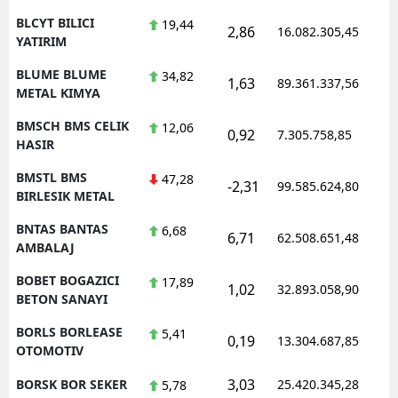
BLCYT BILICI
19,44
2,86
16.082.305,45
YATIRIM
BLUME BLUME
34,82
1,63
89.361.337,56
METAL KIMYA
BMSCH BMS CELIK
12,06
0,92
7.305.758,85
HASIR
BMSTL BMS
47,28
-2,31
99.585.624,80
BIRLESIK METAL
BNTAS BANTAS
6,68
6,71
62.508.651,48
AMBALAJ
BOBET BOGAZICI
17,89
1,02
32.893.058,90
BETON SANAYI
BORLS BORLEASE
5,41
0,19
13.304.687,85
OTOMOTIV
3,03
BORSK BOR SEKER
25.420.345,28
5,78