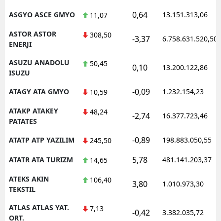
0,64
ASGYO ASCE GMYO
13.151.313,06
11,07
ASTOR ASTOR
308,50
-3,37
6.758.631.520,50
ENERJI
ASUZU ANADOLU
50,45
0,10
13.200.122,86
ISUZU
-0,09
ATAGY ATA GMYO
1.232.154,23
10,59
ATAKP ATAKEY
48,24
-2,74
16.377.723,46
PATATES
-0,89
ATATP ATP YAZILIM
198.883.050,55
245,50
5,78
ATATR ATA TURIZM
481.141.203,37
14,65
ATEKS AKIN
106,40
3,80
1.010.973,30
TEKSTIL
ATLAS ATLAS YAT.
7,13
-0,42
3.382.035,72
ORT.