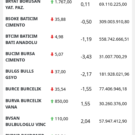
BRYAT BORUSAN
1.767,00
0,11
69.110.225,00
YAT. PAZ.
BSOKE BATICIM
35,88
-0,50
309.003.910,80
CIMENTO
BTCIM BATICIM
4,98
-1,19
558.742.666,51
BATI ANADOLU
BUCIM BURSA
5,07
-3,43
31.007.700,29
CIMENTO
BULGS BULLS
37,00
-2,17
181.928.021,96
GSYO
-1,55
BURCE BURCELIK
77.406.946,18
35,54
BURVA BURCELIK
850,00
1,55
30.260.376,00
VANA
BVSAN
110,00
2,04
57.947.412,90
BULBULOGLU VINC