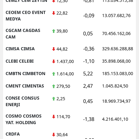
-0,81
CEMZY CEM ZEYTIN
113.034.515,38
12,30
CEOEM CEO EVENT
22,82
-0,09
13.057.682,76
MEDYA
CGCAM CAGDAS
39,80
0,05
70.456.162,06
CAM
-0,36
CIMSA CIMSA
329.636.288,88
44,82
-1,10
CLEBI CELEBI
35.898.068,00
1.437,00
5,22
CMBTN CIMBETON
185.153.083,00
1.614,00
2,47
CMENT CIMENTAS
1.045.824,50
279,50
CONSE CONSUS
2,25
0,45
18.969.734,97
ENERJI
COSMO COSMOS
114,70
-1,38
4.216.401,10
YAT. HOLDING
CRDFA
30,64