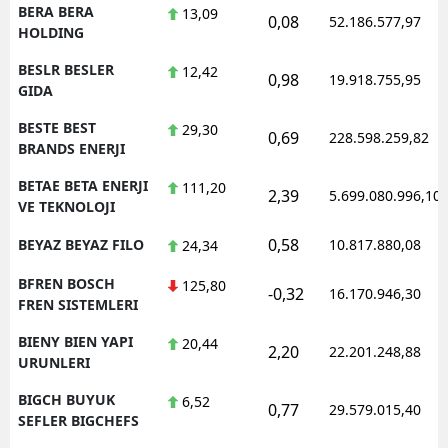
BERA BERA
13,09
0,08
52.186.577,97
HOLDING
BESLR BESLER
12,42
0,98
19.918.755,95
GIDA
BESTE BEST
29,30
0,69
228.598.259,82
BRANDS ENERJI
BETAE BETA ENERJI
111,20
2,39
5.699.080.996,10
VE TEKNOLOJI
0,58
BEYAZ BEYAZ FILO
10.817.880,08
24,34
BFREN BOSCH
125,80
-0,32
16.170.946,30
FREN SISTEMLERI
BIENY BIEN YAPI
20,44
2,20
22.201.248,88
URUNLERI
BIGCH BUYUK
6,52
0,77
29.579.015,40
SEFLER BIGCHEFS