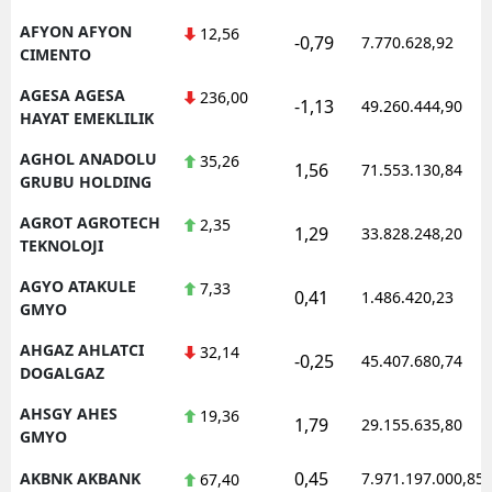
Mersin
AFYON AFYON
12,56
-0,79
7.770.628,92
CIMENTO
İstanbul
AGESA AGESA
236,00
-1,13
49.260.444,90
HAYAT EMEKLILIK
İzmir
AGHOL ANADOLU
35,26
Kars
1,56
71.553.130,84
GRUBU HOLDING
Kastamonu
AGROT AGROTECH
2,35
1,29
33.828.248,20
TEKNOLOJI
Kayseri
AGYO ATAKULE
7,33
0,41
1.486.420,23
Kırklareli
GMYO
Kırşehir
AHGAZ AHLATCI
32,14
-0,25
45.407.680,74
DOGALGAZ
Kocaeli
AHSGY AHES
19,36
1,79
29.155.635,80
Konya
GMYO
0,45
AKBNK AKBANK
7.971.197.000,85
67,40
Kütahya