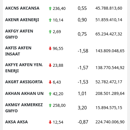
0,55
AKCNS AKCANSA
45.788.813,60
236,40
Malatya
0,90
AKENR AKENERJI
51.859.410,14
10,14
Manisa
AKFGY AKFEN
2,69
Kahramanmaraş
0,75
65.234.427,32
GMYO
Mardin
AKFIS AKFEN
96,55
-1,58
143.809.048,65
INSAAT
Muğla
AKFYE AKFEN YEN.
23,88
-1,57
138.770.544,92
Muş
ENERJI
Nevşehir
-1,53
AKGRT AKSIGORTA
52.782.472,17
6,43
Niğde
1,01
AKHAN AKHAN UN
208.501.289,64
42,20
Ordu
AKMGY AKMERKEZ
258,00
3,20
15.894.575,15
GMYO
Rize
-0,87
AKSA AKSA
224.740.006,90
12,54
Sakarya