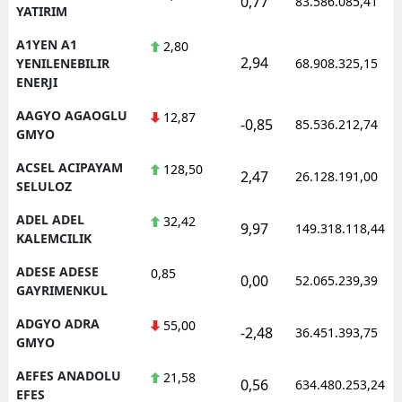
0,77
83.586.085,41
YATIRIM
Edirne
A1YEN A1
2,80
Elazığ
2,94
YENILENEBILIR
68.908.325,15
ENERJI
Erzincan
AAGYO AGAOGLU
12,87
-0,85
85.536.212,74
Erzurum
GMYO
ACSEL ACIPAYAM
128,50
Eskişehir
2,47
26.128.191,00
SELULOZ
Gaziantep
ADEL ADEL
32,42
9,97
149.318.118,44
KALEMCILIK
Giresun
ADESE ADESE
0,85
0,00
Gümüşhane
52.065.239,39
GAYRIMENKUL
Hakkari
ADGYO ADRA
55,00
-2,48
36.451.393,75
GMYO
Hatay
AEFES ANADOLU
21,58
0,56
634.480.253,24
Isparta
EFES