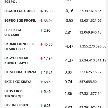
EGEPOL
-0,16
EGGUB EGE GUBRE
27.347.618,85
95,30
-0,53
EGPRO EGE PROFIL
13.631.321,02
33,94
EGSER EGE
2,93
2,81
12.069.940,15
SERAMIK
EKDMR EKINCILER
45,30
-4,47
1.355.270.596,56
DEMIR CELIK
EKGYO EMLAK
17,94
-1,37
2.634.410.311,19
KONUT GMYO
0,89
EKIM EKIM TURIZM
333.625.168,70
18,21
0,74
EKIZ EKIZ KIMYA
357.655,50
68,50
EKOS EKOS
5,49
1,86
47.521.377,14
TEKNOLOJI
EKSUN EKSUN
6,23
3,32
42.791.974,53