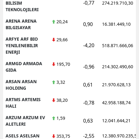
-0,77
BILISIM
274.219.710,30
TEKNOLOJILERI
ARENA ARENA
20,24
0,90
16.381.449,10
BILGISAYAR
ARFYE ARF BIO
29,66
-4,20
YENILENEBILIR
518.871.666,06
ENERJI
ARMGD ARMADA
195,70
-0,96
214.302.490,60
GIDA
ARSAN ARSAN
3,32
0,61
21.970.628,13
HOLDING
ARTMS ARTEMIS
38,20
-0,78
42.958.188,74
HALI
ARZUM ARZUM EV
1,59
0,63
12.041.644,21
ALETLERI
-2,55
ASELS ASELSAN
12.380.970.235,5
353,75