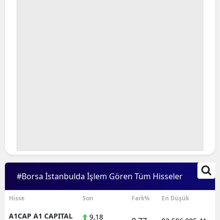
Bilecik
Bingöl
Bitlis
Bolu
Burdur
Bursa
Çanakkale
Çankırı
Çorum
#Borsa İstanbulda İşlem Gören Tüm Hisseler
Denizli
Hisse
Son
Fark%
En Düşük
Diyarbakır
A1CAP A1 CAPITAL
9,18