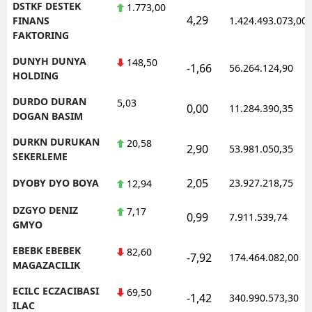
DSTKF DESTEK
1.773,00
4,29
FINANS
1.424.493.073,00
FAKTORING
DUNYH DUNYA
148,50
-1,66
56.264.124,90
HOLDING
DURDO DURAN
5,03
0,00
11.284.390,35
DOGAN BASIM
DURKN DURUKAN
20,58
2,90
53.981.050,35
SEKERLEME
2,05
DYOBY DYO BOYA
23.927.218,75
12,94
DZGYO DENIZ
7,17
0,99
7.911.539,74
GMYO
EBEBK EBEBEK
82,60
-7,92
174.464.082,00
MAGAZACILIK
ECILC ECZACIBASI
69,50
-1,42
340.990.573,30
ILAC