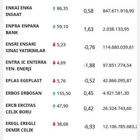
ENKAI ENKA
86,35
0,58
847.671.918,90
INSAAT
ENPRA ENPARA
59,10
1,63
2.038.133,95
BANK
ENSRI ENSARI
5,23
-0,76
114.680.039,61
SINAI YATIRIMLAR
ENTRA IC ENTERRA
4,69
-1,88
97.851.774,54
YEN. ENERJI
-0,52
EPLAS EGEPLAST
42.866.095,87
5,76
0,45
ERBOS ERBOSAN
4.921.581,30
155,50
ERCB ERCIYAS
47,90
0,42
26.324.743,60
CELIK BORU
EREGL EREGLI
38,68
-6,93
12.106.785.683,2
DEMIR CELIK