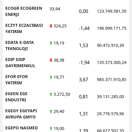
ECOGR ECOGREEN
33,94
0,00
123.749.581,50
ENERJI
ECZYT ECZACIBASI
324,25
-1,44
196.999.171,75
YATIRIM
EDATA E-DATA
19,19
1,53
90.472.910,39
TEKNOLOJI
EDIP EDIP
38,38
-1,94
135.573.300,24
GAYRIMENKUL
EFOR EFOR
19,77
3,67
985.371.910,85
YATIRIM
EGEEN EGE
5.272,50
0,81
39.131.285,00
ENDUSTRI
EGEGY EGEYAPI
29,40
1,31
29.776.579,96
AVRUPA GMYO
EGEPO NASMED
19,00
1,39
66.627.502,35