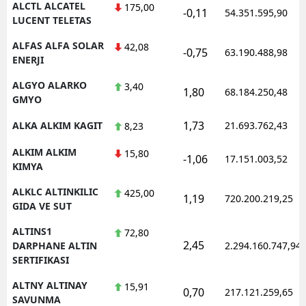
ALCTL ALCATEL
175,00
-0,11
54.351.595,90
LUCENT TELETAS
Yozgat
ALFAS ALFA SOLAR
42,08
-0,75
63.190.488,98
Zonguldak
ENERJI
Aksaray
ALGYO ALARKO
3,40
1,80
68.184.250,48
GMYO
Bayburt
1,73
ALKA ALKIM KAGIT
21.693.762,43
8,23
Karaman
ALKIM ALKIM
15,80
-1,06
17.151.003,52
Kırıkkale
KIMYA
ALKLC ALTINKILIC
425,00
Batman
1,19
720.200.219,25
GIDA VE SUT
Şırnak
ALTINS1
72,80
2,45
DARPHANE ALTIN
2.294.160.747,94
Bartın
SERTIFIKASI
Ardahan
ALTNY ALTINAY
15,91
0,70
217.121.259,65
SAVUNMA
Iğdır