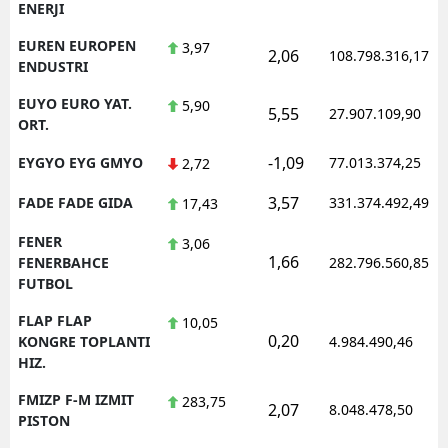
ENERJI
EUREN EUROPEN
3,97
2,06
108.798.316,17
ENDUSTRI
EUYO EURO YAT.
5,90
5,55
27.907.109,90
ORT.
-1,09
EYGYO EYG GMYO
77.013.374,25
2,72
3,57
FADE FADE GIDA
331.374.492,49
17,43
FENER
3,06
1,66
FENERBAHCE
282.796.560,85
FUTBOL
FLAP FLAP
10,05
0,20
KONGRE TOPLANTI
4.984.490,46
HIZ.
FMIZP F-M IZMIT
283,75
2,07
8.048.478,50
PISTON