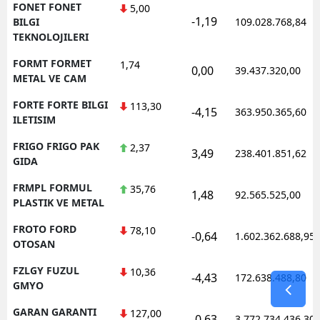
FONET FONET
5,00
-1,19
BILGI
109.028.768,84
TEKNOLOJILERI
FORMT FORMET
1,74
0,00
39.437.320,00
METAL VE CAM
FORTE FORTE BILGI
113,30
-4,15
363.950.365,60
ILETISIM
FRIGO FRIGO PAK
2,37
3,49
238.401.851,62
GIDA
FRMPL FORMUL
35,76
1,48
92.565.525,00
PLASTIK VE METAL
FROTO FORD
78,10
-0,64
1.602.362.688,95
OTOSAN
FZLGY FUZUL
10,36
-4,43
172.638.488,80
GMYO
GARAN GARANTI
127,00
-0,63
3.772.734.436,30