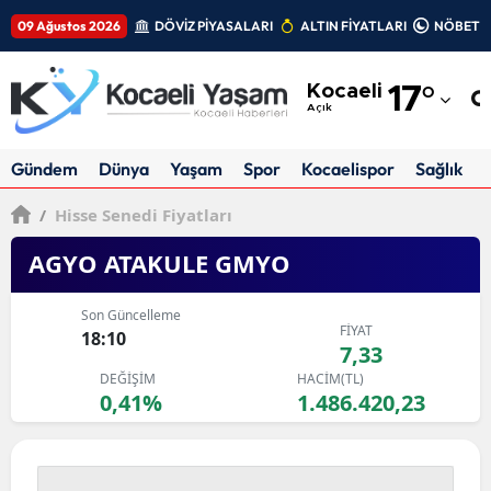
09 Ağustos 2026
DÖVİZ PİYASALARI
ALTIN FİYATLARI
NÖBETÇİ
Adana
Kocaeli
17
°
Adıyaman
Açık
Afyonkarahisar
Gündem
Dünya
Yaşam
Spor
Kocaelispor
Sağlık
Ağrı
/
Hisse Senedi Fiyatları
Amasya
AGYO ATAKULE GMYO
Ankara
Son Güncelleme
FİYAT
Antalya
18:10
7,33
DEĞİŞİM
HACİM(TL)
Artvin
0,41%
1.486.420,23
Aydın
Balıkesir