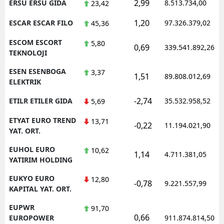
2,99
ERSU ERSU GIDA
8.513.734,00
23,42
1,20
ESCAR ESCAR FILO
97.326.379,02
45,36
ESCOM ESCORT
5,80
0,69
339.541.892,26
TEKNOLOJI
ESEN ESENBOGA
3,37
1,51
89.808.012,69
ELEKTRIK
-2,74
ETILR ETILER GIDA
35.532.958,52
5,69
ETYAT EURO TREND
13,71
-0,22
11.194.021,90
YAT. ORT.
EUHOL EURO
10,62
1,14
4.711.381,05
YATIRIM HOLDING
EUKYO EURO
12,80
-0,78
9.221.557,99
KAPITAL YAT. ORT.
EUPWR
91,70
0,66
EUROPOWER
911.874.814,50