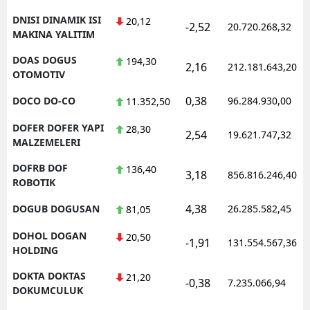
DNISI DINAMIK ISI
20,12
-2,52
20.720.268,32
MAKINA YALITIM
DOAS DOGUS
194,30
2,16
212.181.643,20
OTOMOTIV
0,38
DOCO DO-CO
96.284.930,00
11.352,50
DOFER DOFER YAPI
28,30
2,54
19.621.747,32
MALZEMELERI
DOFRB DOF
136,40
3,18
856.816.246,40
ROBOTIK
4,38
DOGUB DOGUSAN
26.285.582,45
81,05
DOHOL DOGAN
20,50
-1,91
131.554.567,36
HOLDING
DOKTA DOKTAS
21,20
-0,38
7.235.066,94
DOKUMCULUK