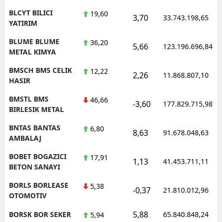
BLCYT BILICI
19,60
3,70
33.743.198,65
YATIRIM
BLUME BLUME
36,20
5,66
123.196.696,84
METAL KIMYA
BMSCH BMS CELIK
12,22
2,26
11.868.807,10
HASIR
BMSTL BMS
46,66
-3,60
177.829.715,98
BIRLESIK METAL
BNTAS BANTAS
6,80
8,63
91.678.048,63
AMBALAJ
BOBET BOGAZICI
17,91
1,13
41.453.711,11
BETON SANAYI
BORLS BORLEASE
5,38
-0,37
21.810.012,96
OTOMOTIV
5,88
BORSK BOR SEKER
65.840.848,24
5,94