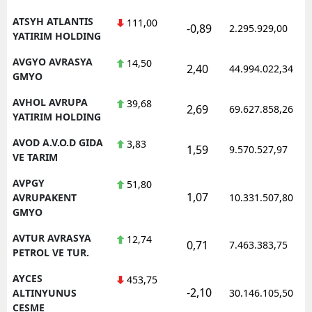
ATSYH ATLANTIS
111,00
-0,89
2.295.929,00
YATIRIM HOLDING
AVGYO AVRASYA
14,50
2,40
44.994.022,34
GMYO
AVHOL AVRUPA
39,68
2,69
69.627.858,26
YATIRIM HOLDING
AVOD A.V.O.D GIDA
3,83
1,59
9.570.527,97
VE TARIM
AVPGY
51,80
1,07
AVRUPAKENT
10.331.507,80
GMYO
AVTUR AVRASYA
12,74
0,71
7.463.383,75
PETROL VE TUR.
AYCES
453,75
-2,10
ALTINYUNUS
30.146.105,50
CESME