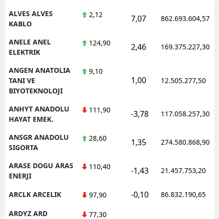
ALVES ALVES
2,12
7,07
862.693.604,57
Yalova
KABLO
Karabük
ANELE ANEL
124,90
2,46
169.375.227,30
ELEKTRIK
Kilis
ANGEN ANATOLIA
9,10
1,00
Osmaniye
TANI VE
12.505.277,50
BIYOTEKNOLOJI
Düzce
ANHYT ANADOLU
111,90
-3,78
117.058.257,30
HAYAT EMEK.
ANSGR ANADOLU
28,60
1,35
274.580.868,90
SIGORTA
ARASE DOGU ARAS
110,40
-1,43
21.457.753,20
ENERJI
-0,10
ARCLK ARCELIK
86.832.190,65
97,90
ARDYZ ARD
77,30