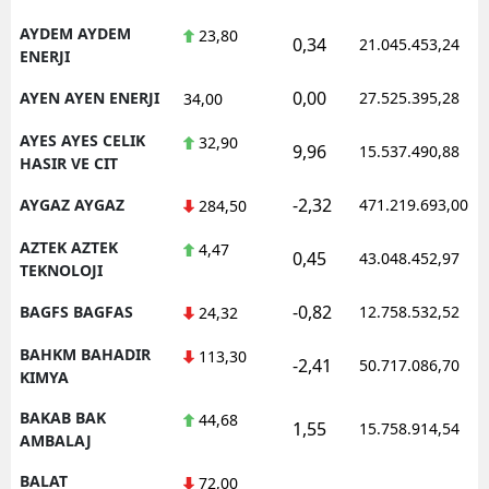
AYDEM AYDEM
23,80
0,34
21.045.453,24
ENERJI
0,00
AYEN AYEN ENERJI
27.525.395,28
34,00
AYES AYES CELIK
32,90
9,96
15.537.490,88
HASIR VE CIT
-2,32
AYGAZ AYGAZ
471.219.693,00
284,50
AZTEK AZTEK
4,47
0,45
43.048.452,97
TEKNOLOJI
-0,82
BAGFS BAGFAS
12.758.532,52
24,32
BAHKM BAHADIR
113,30
-2,41
50.717.086,70
KIMYA
BAKAB BAK
44,68
1,55
15.758.914,54
AMBALAJ
BALAT
72,00