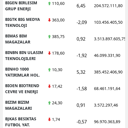
BIGEN BIRLESIM
110,60
6,45
204.572.111,80
GRUP ENERJI
BIGTK BIG MEDYA
363,00
-2,09
103.456.405,50
TEKNOLOJI
BIMAS BIM
385,75
0,92
3.513.897.605,75
MAGAZALAR
BINBN BIN ULASIM
178,60
-1,92
46.099.331,90
TEKNOLOJILERI
BINHO 1000
10,30
5,32
385.452.406,90
YATIRIMLAR HOL.
BIOEN BIOTREND
17,42
-1,58
68.461.191,64
CEVRE VE ENERJI
BIZIM BIZIM
24,30
0,91
3.572.297,46
MAGAZALARI
BJKAS BESIKTAS
1,74
-0,57
96.970.363,89
FUTBOL YAT.