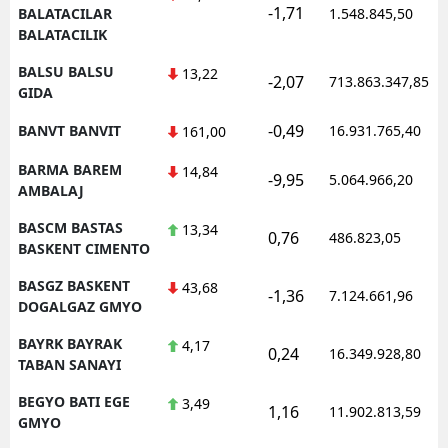
-1,71
BALATACILAR
1.548.845,50
BALATACILIK
BALSU BALSU
13,22
-2,07
713.863.347,85
GIDA
-0,49
BANVT BANVIT
16.931.765,40
161,00
BARMA BAREM
14,84
-9,95
5.064.966,20
AMBALAJ
BASCM BASTAS
13,34
0,76
486.823,05
BASKENT CIMENTO
BASGZ BASKENT
43,68
-1,36
7.124.661,96
DOGALGAZ GMYO
BAYRK BAYRAK
4,17
0,24
16.349.928,80
TABAN SANAYI
BEGYO BATI EGE
3,49
1,16
11.902.813,59
GMYO