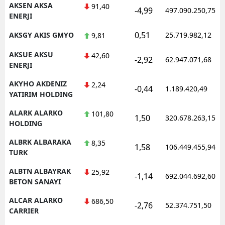
AKSEN AKSA
91,40
-4,99
497.090.250,75
ENERJI
Samsun
0,51
AKSGY AKIS GMYO
25.719.982,12
9,81
Siirt
AKSUE AKSU
42,60
Sinop
-2,92
62.947.071,68
ENERJI
Sivas
AKYHO AKDENIZ
2,24
-0,44
1.189.420,49
YATIRIM HOLDING
Tekirdağ
ALARK ALARKO
101,80
1,50
320.678.263,15
Tokat
HOLDING
Trabzon
ALBRK ALBARAKA
8,35
1,58
106.449.455,94
TURK
Tunceli
ALBTN ALBAYRAK
25,92
-1,14
692.044.692,60
BETON SANAYI
Şanlıurfa
ALCAR ALARKO
686,50
Uşak
-2,76
52.374.751,50
CARRIER
Van