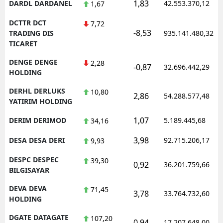
1,83
DARDL DARDANEL
42.553.370,12
1,67
DCTTR DCT
7,72
-8,53
TRADING DIS
935.141.480,32
TICARET
DENGE DENGE
2,28
-0,87
32.696.442,29
HOLDING
DERHL DERLUKS
10,80
2,86
54.288.577,48
YATIRIM HOLDING
1,07
DERIM DERIMOD
5.189.445,68
34,16
3,98
DESA DESA DERI
92.715.206,17
9,93
DESPC DESPEC
39,30
0,92
36.201.759,66
BILGISAYAR
DEVA DEVA
71,45
3,78
33.764.732,60
HOLDING
DGATE DATAGATE
107,20
0,94
17.207.648,00