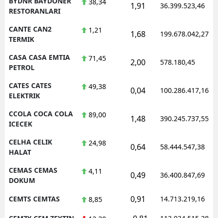
BYDNR BAYDONER
38,34
1,91
36.399.523,46
RESTORANLARI
CANTE CAN2
1,21
1,68
199.678.042,27
TERMIK
CASA CASA EMTIA
71,45
2,00
578.180,45
PETROL
CATES CATES
49,38
0,04
100.286.417,16
ELEKTRIK
CCOLA COCA COLA
89,00
1,48
390.245.737,55
ICECEK
CELHA CELIK
24,98
0,64
58.444.547,38
HALAT
CEMAS CEMAS
4,11
0,49
36.400.847,69
DOKUM
0,91
CEMTS CEMTAS
14.713.219,16
8,85