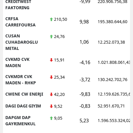
-9,99
CREDITWEST
220.906.756,38
FAKTORING
CRFSA
210,50
9,98
195.380.644,60
CARREFOURSA
CUSAN
24,76
1,06
CUHADAROGLU
12.252.073,38
METAL
CVKMD CVK
15,91
-4,16
1.021.808.061,43
MADEN
CVKMDR CVK
25,34
-3,72
130.242.702,76
MADEN - RHKP
-9,83
CWENE CW ENERJI
12.159.626.735,6
42,20
-0,83
DAGI DAGI GIYIM
52.951.670,71
9,52
DAPGM DAP
9,05
5,23
1.596.553.324,02
GAYRIMENKUL