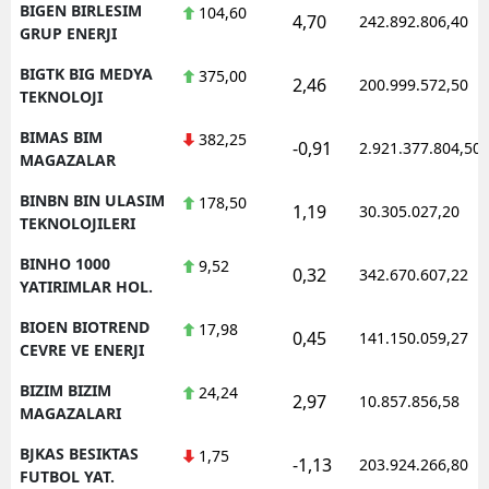
BIGEN BIRLESIM
104,60
4,70
242.892.806,40
GRUP ENERJI
BIGTK BIG MEDYA
375,00
2,46
200.999.572,50
TEKNOLOJI
BIMAS BIM
382,25
-0,91
2.921.377.804,50
MAGAZALAR
BINBN BIN ULASIM
178,50
1,19
30.305.027,20
TEKNOLOJILERI
BINHO 1000
9,52
0,32
342.670.607,22
YATIRIMLAR HOL.
BIOEN BIOTREND
17,98
0,45
141.150.059,27
CEVRE VE ENERJI
BIZIM BIZIM
24,24
2,97
10.857.856,58
MAGAZALARI
BJKAS BESIKTAS
1,75
-1,13
203.924.266,80
FUTBOL YAT.