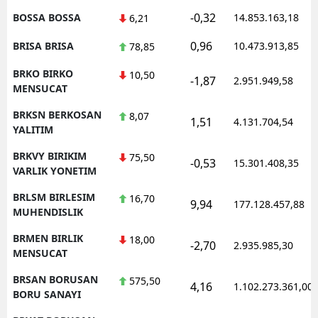
-0,32
BOSSA BOSSA
14.853.163,18
6,21
0,96
BRISA BRISA
10.473.913,85
78,85
BRKO BIRKO
10,50
-1,87
2.951.949,58
MENSUCAT
BRKSN BERKOSAN
8,07
1,51
4.131.704,54
YALITIM
BRKVY BIRIKIM
75,50
-0,53
15.301.408,35
VARLIK YONETIM
BRLSM BIRLESIM
16,70
9,94
177.128.457,88
MUHENDISLIK
BRMEN BIRLIK
18,00
-2,70
2.935.985,30
MENSUCAT
BRSAN BORUSAN
575,50
4,16
1.102.273.361,00
BORU SANAYI