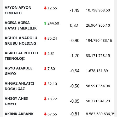
Mersin
AFYON AFYON
12,55
-1,49
10.798.968,50
CIMENTO
İstanbul
AGESA AGESA
244,60
0,82
26.964.955,10
HAYAT EMEKLILIK
İzmir
AGHOL ANADOLU
35,24
Kars
-0,90
194.790.483,16
GRUBU HOLDING
Kastamonu
AGROT AGROTECH
2,31
-1,70
33.171.758,15
TEKNOLOJI
Kayseri
AGYO ATAKULE
7,30
-0,54
1.678.131,39
Kırklareli
GMYO
Kırşehir
AHGAZ AHLATCI
32,10
-0,50
56.991.354,94
DOGALGAZ
Kocaeli
AHSGY AHES
18,72
-0,05
50.271.941,29
Konya
GMYO
-0,81
AKBNK AKBANK
8.583.680.636,35
67,55
Kütahya