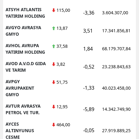
ATSYH ATLANTIS
115,00
-3,36
3.604.307,00
YATIRIM HOLDING
AVGYO AVRASYA
13,87
3,51
17.341.856,81
GMYO
AVHOL AVRUPA
37,58
1,84
68.179.707,84
YATIRIM HOLDING
AVOD A.V.O.D GIDA
3,82
-0,52
23.238.843,63
VE TARIM
AVPGY
51,75
-1,33
AVRUPAKENT
40.023.458,00
GMYO
AVTUR AVRASYA
12,95
-5,89
14.342.749,90
PETROL VE TUR.
AYCES
464,00
-0,05
ALTINYUNUS
27.919.889,25
CESME