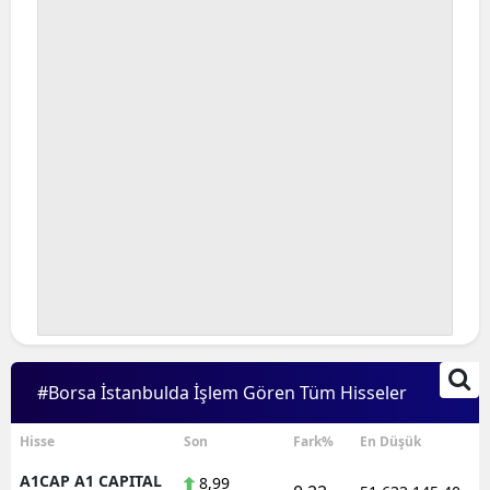
Bilecik
Bingöl
Bitlis
Bolu
Burdur
Bursa
Çanakkale
Çankırı
Çorum
#Borsa İstanbulda İşlem Gören Tüm Hisseler
Denizli
Hisse
Son
Fark%
En Düşük
Diyarbakır
A1CAP A1 CAPITAL
8,99