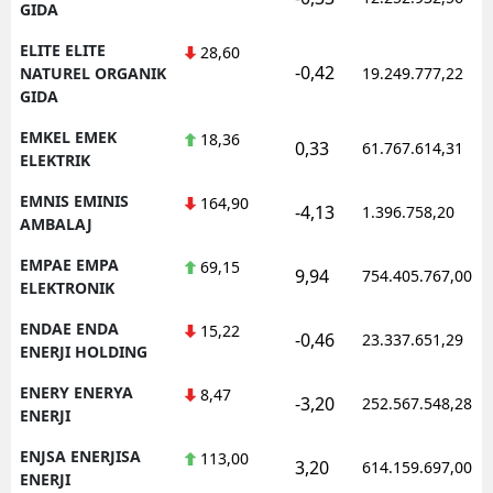
GIDA
ELITE ELITE
28,60
-0,42
NATUREL ORGANIK
19.249.777,22
GIDA
EMKEL EMEK
18,36
0,33
61.767.614,31
ELEKTRIK
EMNIS EMINIS
164,90
-4,13
1.396.758,20
AMBALAJ
EMPAE EMPA
69,15
9,94
754.405.767,00
ELEKTRONIK
ENDAE ENDA
15,22
-0,46
23.337.651,29
ENERJI HOLDING
ENERY ENERYA
8,47
-3,20
252.567.548,28
ENERJI
ENJSA ENERJISA
113,00
3,20
614.159.697,00
ENERJI