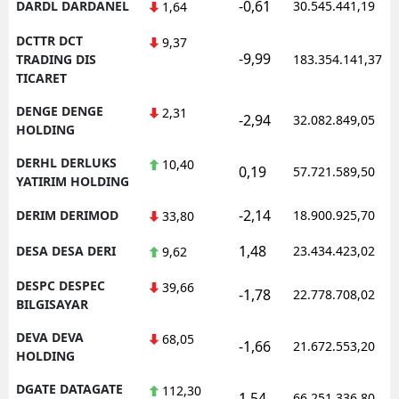
-0,61
DARDL DARDANEL
30.545.441,19
1,64
DCTTR DCT
9,37
-9,99
TRADING DIS
183.354.141,37
TICARET
DENGE DENGE
2,31
-2,94
32.082.849,05
HOLDING
DERHL DERLUKS
10,40
0,19
57.721.589,50
YATIRIM HOLDING
-2,14
DERIM DERIMOD
18.900.925,70
33,80
1,48
DESA DESA DERI
23.434.423,02
9,62
DESPC DESPEC
39,66
-1,78
22.778.708,02
BILGISAYAR
DEVA DEVA
68,05
-1,66
21.672.553,20
HOLDING
DGATE DATAGATE
112,30
1,54
66.251.336,80