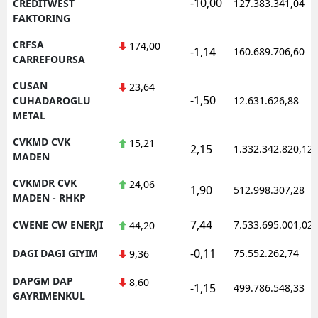
-10,00
CREDITWEST
127.383.341,04
FAKTORING
CRFSA
174,00
-1,14
160.689.706,60
CARREFOURSA
CUSAN
23,64
-1,50
CUHADAROGLU
12.631.626,88
METAL
CVKMD CVK
15,21
2,15
1.332.342.820,12
MADEN
CVKMDR CVK
24,06
1,90
512.998.307,28
MADEN - RHKP
7,44
CWENE CW ENERJI
7.533.695.001,02
44,20
-0,11
DAGI DAGI GIYIM
75.552.262,74
9,36
DAPGM DAP
8,60
-1,15
499.786.548,33
GAYRIMENKUL