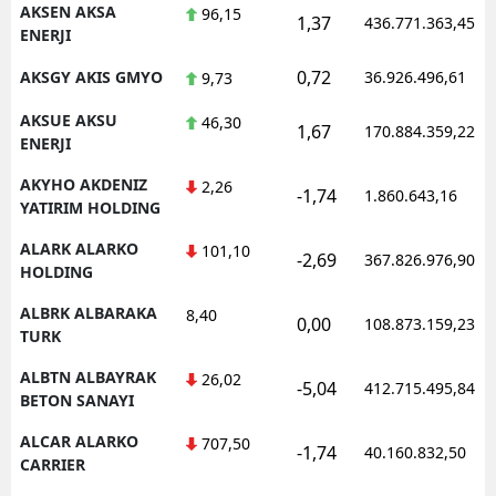
AKSEN AKSA
96,15
1,37
436.771.363,45
ENERJI
Samsun
0,72
AKSGY AKIS GMYO
36.926.496,61
9,73
Siirt
AKSUE AKSU
46,30
Sinop
1,67
170.884.359,22
ENERJI
Sivas
AKYHO AKDENIZ
2,26
-1,74
1.860.643,16
YATIRIM HOLDING
Tekirdağ
ALARK ALARKO
101,10
-2,69
367.826.976,90
Tokat
HOLDING
Trabzon
ALBRK ALBARAKA
8,40
0,00
108.873.159,23
TURK
Tunceli
ALBTN ALBAYRAK
26,02
-5,04
412.715.495,84
BETON SANAYI
Şanlıurfa
ALCAR ALARKO
707,50
Uşak
-1,74
40.160.832,50
CARRIER
Van