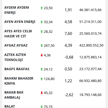
AYDEM AYDEM
23,50
1,91
46.381.415,66
ENERJI
4,58
AYEN AYEN ENERJI
51.214.311,00
33,34
AYES AYES CELIK
28,32
7,60
25.560.010,74
HASIR VE CIT
4,39
AYGAZ AYGAZ
422.800.552,50
267,50
AZTEK AZTEK
4,36
-0,68
12.875.883,14
TEKNOLOJI
0,50
BAGFS BAGFAS
23.172.977,44
24,12
BAHKM BAHADIR
124,80
1,22
66.932.480,80
KIMYA
BAKAB BAK
45,32
-2,62
18.793.148,60
AMBALAJ
BALAT
75,75