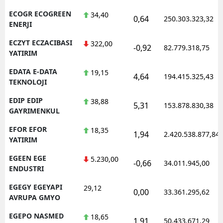
ECOGR ECOGREEN
34,40
0,64
250.303.323,32
ENERJI
ECZYT ECZACIBASI
322,00
-0,92
82.779.318,75
YATIRIM
EDATA E-DATA
19,15
4,64
194.415.325,43
TEKNOLOJI
EDIP EDIP
38,88
5,31
153.878.830,38
GAYRIMENKUL
EFOR EFOR
18,35
1,94
2.420.538.877,84
YATIRIM
EGEEN EGE
5.230,00
-0,66
34.011.945,00
ENDUSTRI
EGEGY EGEYAPI
29,12
0,00
33.361.295,62
AVRUPA GMYO
EGEPO NASMED
18,65
1,91
50.433.671,29