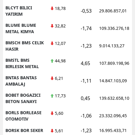
BLCYT BILICI
18,78
-0,53
29.806.857,01
YATIRIM
BLUME BLUME
32,82
-1,74
109.336.276,18
METAL KIMYA
BMSCH BMS CELIK
12,07
-1,23
9.014.133,27
HASIR
BMSTL BMS
44,98
4,65
107.869.198,96
BIRLESIK METAL
BNTAS BANTAS
6,21
-1,11
14.847.103,09
AMBALAJ
BOBET BOGAZICI
17,73
0,45
139.632.658,10
BETON SANAYI
BORLS BORLEASE
5,60
-1,06
23.332.096,45
OTOMOTIV
-1,23
BORSK BOR SEKER
16.995.433,71
5,61