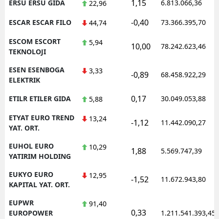
1,15
ERSU ERSU GIDA
6.813.066,36
22,96
-0,40
ESCAR ESCAR FILO
73.366.395,70
44,74
ESCOM ESCORT
5,94
10,00
78.242.623,46
TEKNOLOJI
ESEN ESENBOGA
3,33
-0,89
68.458.922,29
ELEKTRIK
0,17
ETILR ETILER GIDA
30.049.053,88
5,88
ETYAT EURO TREND
13,24
-1,12
11.442.090,27
YAT. ORT.
EUHOL EURO
10,29
1,88
5.569.747,39
YATIRIM HOLDING
EUKYO EURO
12,95
-1,52
11.672.943,80
KAPITAL YAT. ORT.
EUPWR
91,40
0,33
EUROPOWER
1.211.541.393,45