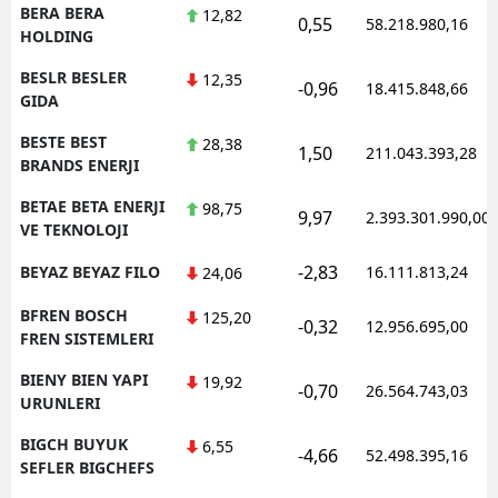
BERA BERA
12,82
0,55
58.218.980,16
HOLDING
BESLR BESLER
12,35
-0,96
18.415.848,66
GIDA
BESTE BEST
28,38
1,50
211.043.393,28
BRANDS ENERJI
BETAE BETA ENERJI
98,75
9,97
2.393.301.990,00
VE TEKNOLOJI
-2,83
BEYAZ BEYAZ FILO
16.111.813,24
24,06
BFREN BOSCH
125,20
-0,32
12.956.695,00
FREN SISTEMLERI
BIENY BIEN YAPI
19,92
-0,70
26.564.743,03
URUNLERI
BIGCH BUYUK
6,55
-4,66
52.498.395,16
SEFLER BIGCHEFS