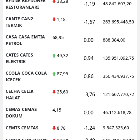
BYDNR BAYDONER
38,28
-1,19
48.842.607,20
RESTORANLARI
CANTE CAN2
1,18
-1,67
263.695.448,50
TERMIK
CASA CASA EMTIA
68,95
0,00
888.384,00
PETROL
CATES CATES
49,32
0,94
135.951.092,75
ELEKTRIK
CCOLA COCA COLA
87,95
0,86
356.434.937,75
ICECEK
CELHA CELIK
25,60
-3,76
121.667.770,72
HALAT
CEMAS CEMAS
4,15
0,00
46.112.618,78
DOKUM
-1,24
CEMTS CEMTAS
9.547.325,60
8,78