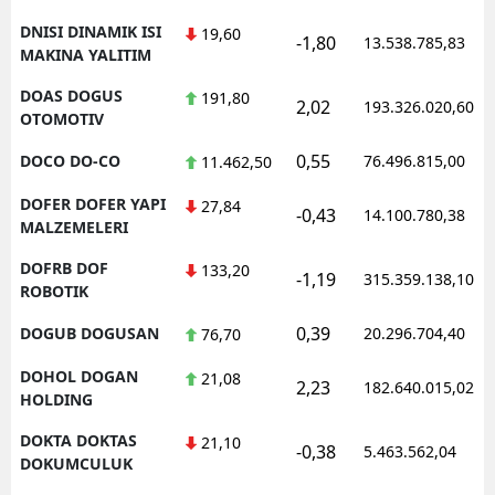
DNISI DINAMIK ISI
19,60
-1,80
13.538.785,83
MAKINA YALITIM
DOAS DOGUS
191,80
2,02
193.326.020,60
OTOMOTIV
0,55
DOCO DO-CO
76.496.815,00
11.462,50
DOFER DOFER YAPI
27,84
-0,43
14.100.780,38
MALZEMELERI
DOFRB DOF
133,20
-1,19
315.359.138,10
ROBOTIK
0,39
DOGUB DOGUSAN
20.296.704,40
76,70
DOHOL DOGAN
21,08
2,23
182.640.015,02
HOLDING
DOKTA DOKTAS
21,10
-0,38
5.463.562,04
DOKUMCULUK