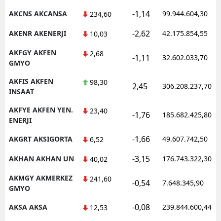
-1,14
AKCNS AKCANSA
99.944.604,30
234,60
Malatya
-2,62
AKENR AKENERJI
42.175.854,55
10,03
Manisa
AKFGY AKFEN
2,68
Kahramanmaraş
-1,11
32.602.033,70
GMYO
Mardin
AKFIS AKFEN
98,30
2,45
306.208.237,70
INSAAT
Muğla
AKFYE AKFEN YEN.
23,40
-1,76
185.682.425,80
Muş
ENERJI
Nevşehir
-1,66
AKGRT AKSIGORTA
49.607.742,50
6,52
Niğde
-3,15
AKHAN AKHAN UN
176.743.322,30
40,02
Ordu
AKMGY AKMERKEZ
241,60
-0,54
7.648.345,90
GMYO
Rize
-0,08
AKSA AKSA
239.844.600,44
12,53
Sakarya