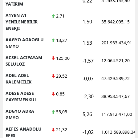
0,22
51.633.145,40
YATIRIM
Edirne
A1YEN A1
2,71
Elazığ
1,50
YENILENEBILIR
35.642.095,15
ENERJI
Erzincan
AAGYO AGAOGLU
13,27
1,53
201.933.434,91
Erzurum
GMYO
ACSEL ACIPAYAM
125,00
Eskişehir
-1,57
12.064.521,20
SELULOZ
Gaziantep
ADEL ADEL
29,52
-0,07
47.429.539,72
KALEMCILIK
Giresun
ADESE ADESE
0,85
-2,30
Gümüşhane
38.953.547,67
GAYRIMENKUL
Hakkari
ADGYO ADRA
55,05
5,26
117.912.471,00
GMYO
Hatay
AEFES ANADOLU
21,32
-1,02
1.013.589.898,34
Isparta
EFES