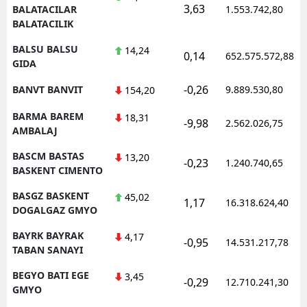
3,63
BALATACILAR
1.553.742,80
BALATACILIK
BALSU BALSU
14,24
0,14
652.575.572,88
GIDA
-0,26
BANVT BANVIT
9.889.530,80
154,20
BARMA BAREM
18,31
-9,98
2.562.026,75
AMBALAJ
BASCM BASTAS
13,20
-0,23
1.240.740,65
BASKENT CIMENTO
BASGZ BASKENT
45,02
1,17
16.318.624,40
DOGALGAZ GMYO
BAYRK BAYRAK
4,17
-0,95
14.531.217,78
TABAN SANAYI
BEGYO BATI EGE
3,45
-0,29
12.710.241,30
GMYO