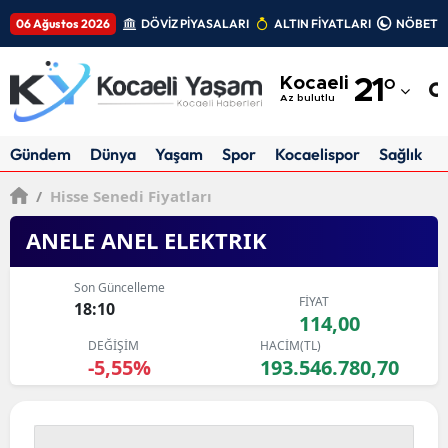
06 Ağustos 2026
DÖVİZ PİYASALARI
ALTIN FİYATLARI
NÖBETÇİ
Adana
Kocaeli
21
°
Adıyaman
Az bulutlu
Afyonkarahisar
Gündem
Dünya
Yaşam
Spor
Kocaelispor
Sağlık
Ağrı
/
Hisse Senedi Fiyatları
Amasya
ANELE ANEL ELEKTRIK
Ankara
Son Güncelleme
FİYAT
Antalya
18:10
114,00
DEĞİŞİM
HACİM(TL)
Artvin
-5,55%
193.546.780,70
Aydın
Balıkesir