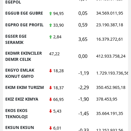
EGEPOL
0,05
EGGUB EGE GUBRE
34.569.011,95
94,95
0,59
EGPRO EGE PROFIL
23.190.387,18
33,90
EGSER EGE
2,84
3,65
16.379.272,61
SERAMIK
EKDMR EKINCILER
47,22
0,00
412.933.758,24
DEMIR CELIK
EKGYO EMLAK
18,28
-1,19
1.729.193.736,56
KONUT GMYO
-2,29
EKIM EKIM TURIZM
350.452.965,18
18,37
-1,90
EKIZ EKIZ KIMYA
378.453,95
66,95
EKOS EKOS
5,43
-1,45
35.664.191,35
TEKNOLOJI
EKSUN EKSUN
6,01
-0,33
12.252.932,56