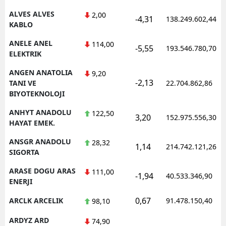
ALVES ALVES
2,00
-4,31
138.249.602,44
Yalova
KABLO
Karabük
ANELE ANEL
114,00
-5,55
193.546.780,70
ELEKTRIK
Kilis
ANGEN ANATOLIA
9,20
-2,13
Osmaniye
TANI VE
22.704.862,86
BIYOTEKNOLOJI
Düzce
ANHYT ANADOLU
122,50
3,20
152.975.556,30
HAYAT EMEK.
ANSGR ANADOLU
28,32
1,14
214.742.121,26
SIGORTA
ARASE DOGU ARAS
111,00
-1,94
40.533.346,90
ENERJI
0,67
ARCLK ARCELIK
91.478.150,40
98,10
ARDYZ ARD
74,90