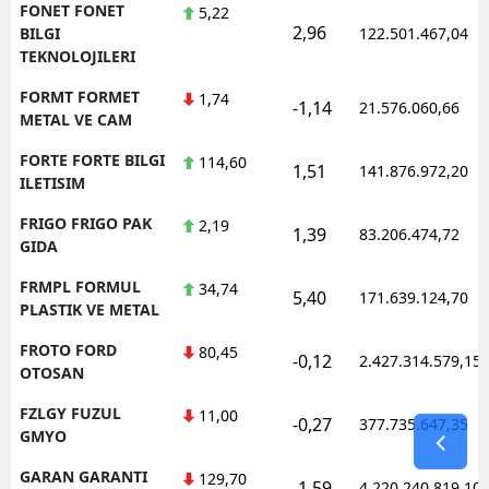
FONET FONET
5,22
2,96
BILGI
122.501.467,04
TEKNOLOJILERI
FORMT FORMET
1,74
-1,14
21.576.060,66
METAL VE CAM
FORTE FORTE BILGI
114,60
1,51
141.876.972,20
ILETISIM
FRIGO FRIGO PAK
2,19
1,39
83.206.474,72
GIDA
FRMPL FORMUL
34,74
5,40
171.639.124,70
PLASTIK VE METAL
FROTO FORD
80,45
-0,12
2.427.314.579,15
OTOSAN
FZLGY FUZUL
11,00
-0,27
377.735.647,35
GMYO
GARAN GARANTI
129,70
-1,59
4.220.240.819,10