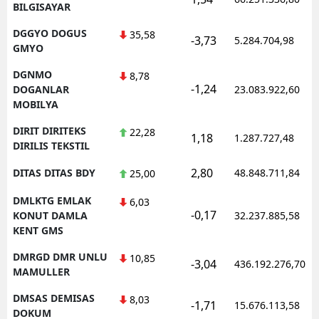
BILGISAYAR
DGGYO DOGUS
35,58
-3,73
5.284.704,98
GMYO
DGNMO
8,78
-1,24
DOGANLAR
23.083.922,60
MOBILYA
DIRIT DIRITEKS
22,28
1,18
1.287.727,48
DIRILIS TEKSTIL
2,80
DITAS DITAS BDY
48.848.711,84
25,00
DMLKTG EMLAK
6,03
-0,17
KONUT DAMLA
32.237.885,58
KENT GMS
DMRGD DMR UNLU
10,85
-3,04
436.192.276,70
MAMULLER
DMSAS DEMISAS
8,03
-1,71
15.676.113,58
DOKUM