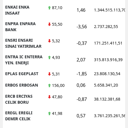
ENKAI ENKA
87,10
1,46
1.344.515.113,70
INSAAT
ENPRA ENPARA
55,50
-3,56
2.737.282,55
BANK
ENSRI ENSARI
5,32
-0,37
171.251.411,51
SINAI YATIRIMLAR
ENTRA IC ENTERRA
4,93
2,07
315.813.916,39
YEN. ENERJI
-1,85
EPLAS EGEPLAST
23.808.130,54
5,31
0,06
ERBOS ERBOSAN
5.658.341,20
156,00
ERCB ERCIYAS
47,80
-0,87
38.132.381,68
CELIK BORU
EREGL EREGLI
41,98
0,57
3.761.235.261,56
DEMIR CELIK