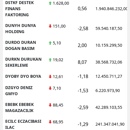
DSTKF DESTEK
1.628,00
0,56
FINANS
1.940.846.232,00
FAKTORING
DUNYH DUNYA
151,00
-2,58
59.540.187,50
HOLDING
DURDO DURAN
5,10
2,00
10.159.299,50
DOGAN BASIM
DURKN DURUKAN
19,02
8,07
38.568.732,06
SEKERLEME
-1,18
DYOBY DYO BOYA
12.450.711,27
12,61
DZGYO DENIZ
7,10
-1,53
6.220.973,90
GMYO
EBEBK EBEBEK
88,45
-2,59
42.289.103,55
MAGAZACILIK
ECILC ECZACIBASI
68,95
-1,29
241.347.041,90
ILAC