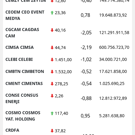
-0,40
CEMZY CEM ZEYTIN
149.714.580,14
12,60
CEOEM CEO EVENT
23,36
0,78
19.648.873,92
MEDYA
CGCAM CAGDAS
40,16
-2,05
121.291.911,58
CAM
-2,19
CIMSA CIMSA
600.756.723,70
44,74
-1,02
CLEBI CELEBI
34.000.721,00
1.451,00
-0,52
CMBTN CIMBETON
17.621.858,00
1.532,00
-0,54
CMENT CIMENTAS
1.025.690,25
278,25
CONSE CONSUS
2,26
-0,88
12.812.972,89
ENERJI
COSMO COSMOS
117,40
0,95
5.281.638,80
YAT. HOLDING
CRDFA
37,82