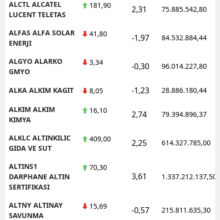
ALCTL ALCATEL
181,90
2,31
75.885.542,80
LUCENT TELETAS
Yozgat
ALFAS ALFA SOLAR
41,80
-1,97
84.532.884,44
Zonguldak
ENERJI
Aksaray
ALGYO ALARKO
3,34
-0,30
96.014.227,80
GMYO
Bayburt
-1,23
ALKA ALKIM KAGIT
28.886.180,44
8,05
Karaman
ALKIM ALKIM
16,10
2,74
79.394.896,37
Kırıkkale
KIMYA
ALKLC ALTINKILIC
409,00
Batman
2,25
614.327.785,00
GIDA VE SUT
Şırnak
ALTINS1
70,30
3,61
DARPHANE ALTIN
1.337.212.137,50
Bartın
SERTIFIKASI
Ardahan
ALTNY ALTINAY
15,69
-0,57
215.811.635,30
SAVUNMA
Iğdır