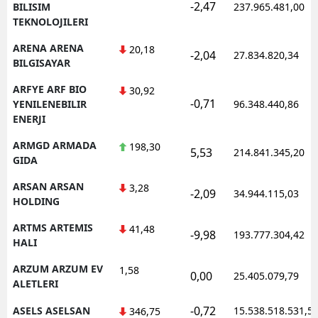
-2,47
BILISIM
237.965.481,00
TEKNOLOJILERI
ARENA ARENA
20,18
-2,04
27.834.820,34
BILGISAYAR
ARFYE ARF BIO
30,92
-0,71
YENILENEBILIR
96.348.440,86
ENERJI
ARMGD ARMADA
198,30
5,53
214.841.345,20
GIDA
ARSAN ARSAN
3,28
-2,09
34.944.115,03
HOLDING
ARTMS ARTEMIS
41,48
-9,98
193.777.304,42
HALI
ARZUM ARZUM EV
1,58
0,00
25.405.079,79
ALETLERI
-0,72
ASELS ASELSAN
15.538.518.531,5
346,75