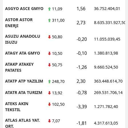
1,56
ASGYO ASCE GMYO
36.752.404,01
11,09
ASTOR ASTOR
311,00
2,73
8.635.331.927,50
ENERJI
ASUZU ANADOLU
50,80
-0,20
11.055.039,45
ISUZU
-0,10
ATAGY ATA GMYO
1.380.813,98
10,50
ATAKP ATAKEY
50,75
-1,26
9.660.524,50
PATATES
2,30
ATATP ATP YAZILIM
363.448.614,70
248,70
-0,78
ATATR ATA TURIZM
269.531.706,14
13,92
ATEKS AKIN
102,50
-3,39
1.271.782,40
TEKSTIL
ATLAS ATLAS YAT.
7,07
-1,81
4.317.613,05
ORT.