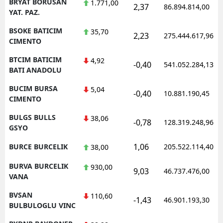
BRYAT BORUSAN
1.771,00
2,37
86.894.814,00
YAT. PAZ.
BSOKE BATICIM
35,70
2,23
275.444.617,96
CIMENTO
BTCIM BATICIM
4,92
-0,40
541.052.284,13
BATI ANADOLU
BUCIM BURSA
5,04
-0,40
10.881.190,45
CIMENTO
BULGS BULLS
38,06
-0,78
128.319.248,96
GSYO
1,06
BURCE BURCELIK
205.522.114,40
38,00
BURVA BURCELIK
930,00
9,03
46.737.476,00
VANA
BVSAN
110,60
-1,43
46.901.193,30
BULBULOGLU VINC