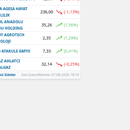
A AGESA HAYAT
236,00
(-1,13%)
LILIK
OL ANADOLU
35,26
(1,56%)
BU HOLDING
T AGROTECH
2,35
(1,29%)
OLOJI
7,33
(0,41%)
 ATAKULE GMYO
Z AHLATCI
32,14
(-0,25%)
ALGAZ
ü Göster
Son Güncellenme: 07.08.2026 18:10