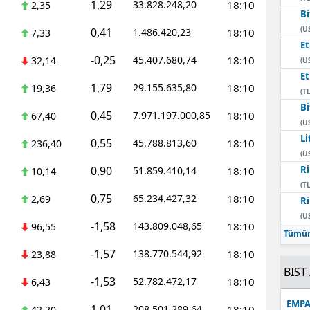
1,29
33.828.248,20
18:10
2,35
Bi
Mersin
(U
0,41
1.486.420,23
18:10
7,33
E
İstanbul
-0,25
45.407.680,74
18:10
32,14
(U
İzmir
E
1,79
29.155.635,80
18:10
19,36
(TL
Kars
Bi
0,45
7.971.197.000,85
18:10
67,40
(U
Kastamonu
Li
0,55
45.788.813,60
18:10
236,40
(U
Kayseri
0,90
Ri
51.859.410,14
18:10
10,14
(TL
Kırklareli
0,75
65.234.427,32
18:10
2,69
Ri
(U
Kırşehir
-1,58
143.809.048,65
18:10
96,55
Tümün
Kocaeli
-1,57
138.770.544,92
18:10
23,88
BIST 
Konya
-1,53
52.782.472,17
18:10
6,43
Kütahya
EMPA
1,01
208.501.289,64
18:10
42,20