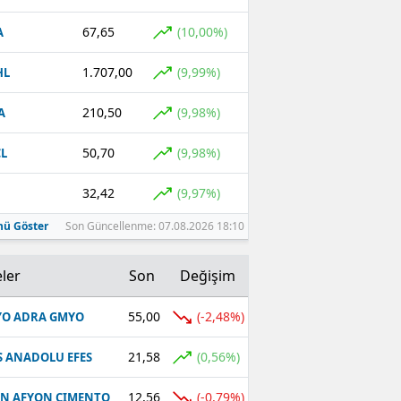
67,65
(10,00%)
A
1.707,00
(9,99%)
HL
210,50
(9,98%)
A
50,70
(9,98%)
L
32,42
(9,97%)
ü Göster
Son Güncellenme: 07.08.2026 18:10
ler
Son
Değişim
55,00
(-2,48%)
O ADRA GMYO
21,58
(0,56%)
S ANADOLU EFES
12,56
(-0,79%)
N AFYON CIMENTO