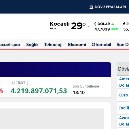
DÖVİZ PİYASALARI
Adana
Kocaeli
29
°
DOLAR
E
Adıyaman
47,7039
55
Açık
%0.15
Afyonkarahisar
ocaelispor
Sağlık
Teknoloji
Ekonomi
Otomobil
Son D
Ağrı
Amasya
Dövi
Ankara
Amer
HACİM(TL)
Dolar
Son Güncelleme
Antalya
%
4.219.897.071,53
18:10
Euro
Artvin
İngili
Aydın
Avus
Balıkesir
Dolar