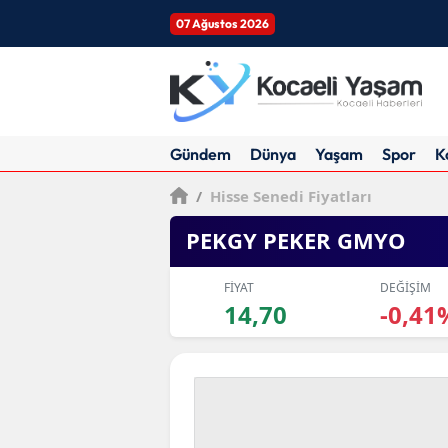
07 Ağustos 2026
Gündem
Dünya
Yaşam
Spor
K
/
Hisse Senedi Fiyatları
PEKGY PEKER GMYO
FİYAT
DEĞİŞİM
14,70
-0,41