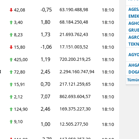
-0,75
63.190.488,98
18:10
AGES
42,08
Samsun
EMEK
1,80
68.184.250,48
18:10
3,40
Siirt
AGH
GRU
1,73
21.693.762,43
18:10
8,23
Sinop
AGRO
TEKN
-1,06
17.151.003,52
18:10
15,80
Sivas
AGYO
1,19
720.200.219,25
18:10
425,00
Tekirdağ
AHGA
2,45
I
2.294.160.747,94
18:10
72,80
DOG
Tokat
Tümün
0,70
217.121.259,65
18:10
15,91
Trabzon
7,07
862.693.604,57
18:10
2,12
Tunceli
2,46
169.375.227,30
18:10
124,90
Şanlıurfa
9,10
1,00
12.505.277,50
18:10
Uşak
Van