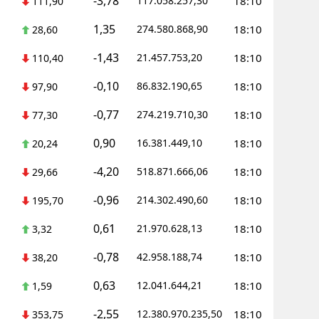
-3,78
117.058.257,30
18:10
111,90
Yozgat
1,35
274.580.868,90
18:10
28,60
Zonguldak
-1,43
21.457.753,20
18:10
110,40
Aksaray
-0,10
86.832.190,65
18:10
97,90
-0,77
Bayburt
274.219.710,30
18:10
77,30
0,90
16.381.449,10
18:10
Karaman
20,24
-4,20
518.871.666,06
18:10
29,66
Kırıkkale
-0,96
214.302.490,60
18:10
195,70
Batman
0,61
21.970.628,13
18:10
3,32
Şırnak
-0,78
42.958.188,74
18:10
38,20
Bartın
0,63
12.041.644,21
18:10
1,59
Ardahan
-2,55
12.380.970.235,50
18:10
353,75
Iğdır