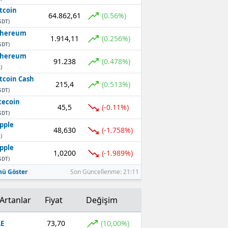
tcoin
64.862,61
(0.56%)
SDT)
thereum
1.914,11
(0.256%)
SDT)
thereum
91.238
(0.478%)
)
tcoin Cash
215,4
(0.513%)
SDT)
tecoin
45,5
(-0.11%)
SDT)
pple
48,630
(-1.758%)
)
pple
1,0200
(-1.989%)
SDT)
ü Göster
Son Güncellenme: 21:11
Artanlar
Fiyat
Değişim
73,70
(10,00%)
E