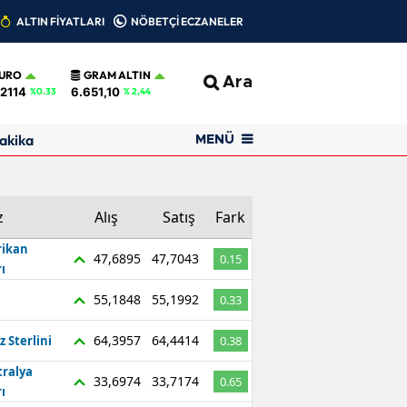
ALTIN FİYATLARI
NÖBETÇİ ECZANELER
URO
GRAM ALTIN
Ara
,2114
6.651,10
%0.33
% 2,44
akika
MENÜ
z
Alış
Satış
Fark
ikan
47,6895
47,7043
0.15
ı
55,1848
55,1992
0.33
64,3957
64,4414
z Sterlini
0.38
tralya
33,6974
33,7174
0.65
ı