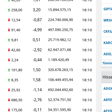
Malatya
GIPT
3,20
15.894.575,15
18:10
258,00
Manisa
-0,87
224.740.006,90
18:10
12,54
MRS
Kahramanmaraş
-4,99
497.090.250,75
18:10
91,40
CRFS
Mardin
0,51
25.719.982,12
18:10
9,81
KARC
Muğla
-2,92
62.947.071,68
18:10
42,60
ADEL
Muş
-0,44
1.189.420,49
18:10
2,24
Tümün
Nevşehir
1,50
320.678.263,15
18:10
101,80
Hisse
1,58
Niğde
106.449.455,94
18:10
8,35
ADGY
-1,14
692.044.692,60
18:10
Ordu
25,92
-2,76
52.374.751,50
18:10
686,50
AEFE
Rize
-0,11
54.351.595,90
18:10
175,00
Sakarya
AFYO