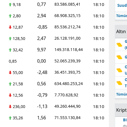
0,77
83.586.085,41
18:10
9,18
Suudi
Edirne
2,94
68.908.325,15
18:10
2,80
Tümün
Elazığ
-0,85
85.536.212,74
18:10
12,87
Erzincan
Altın
2,47
26.128.191,00
18:10
128,50
G
Erzurum
(
9,97
149.318.118,44
18:10
32,42
Eskişehir
G
0,00
52.065.239,39
18:10
0,85
Gaziantep
O
-2,48
36.451.393,75
18:10
55,00
Giresun
O
0,56
634.480.253,24
18:10
21,58
T
Gümüşhane
-0,79
Tümün
7.770.628,92
18:10
12,56
Hakkari
-1,13
49.260.444,90
18:10
236,00
Krip
Hatay
1,56
71.553.130,84
18:10
35,26
Bi
Isparta
(TL