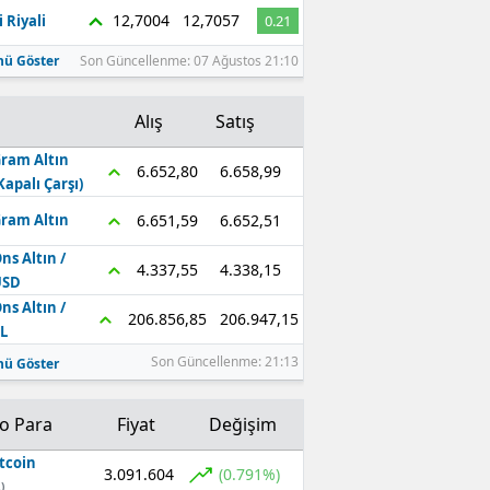
12,7004
12,7057
 Riyali
0.21
ü Göster
Son Güncellenme: 07 Ağustos 21:10
Alış
Satış
ram Altın
6.658,99
6.652,80
Kapalı Çarşı)
6.652,51
6.651,59
ram Altın
ns Altın /
4.338,15
4.337,55
USD
ns Altın /
206.947,15
206.856,85
L
Son Güncellenme: 21:13
ü Göster
to Para
Fiyat
Değişim
tcoin
3.091.604
(0.791%)
)