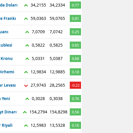
34,2155
34,2334
da Doları
0.77
59,0363
59,0765
re Frankı
0.81
7,0709
7,0742
Yuanı
0.25
0,5822
0,5825
ublesi
0.65
5,0331
5,0387
ç Kronu
0.68
12,9834
12,9885
Dirhemi
0.18
27,9743
28,2565
r Levası
-0.22
0,3028
0,3038
 Yeni
0.76
154,2794
154,8298
yt Dinarı
0.56
12,5983
13,5328
 Riyali
0.16