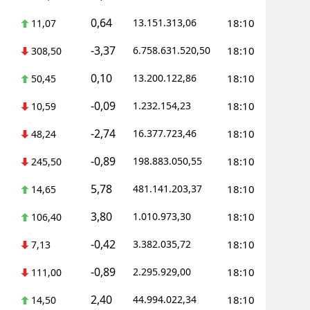
0,64
13.151.313,06
18:10
11,07
Yalova
-3,37
6.758.631.520,50
18:10
308,50
Karabük
0,10
13.200.122,86
18:10
50,45
Kilis
-0,09
1.232.154,23
18:10
10,59
Osmaniye
-2,74
16.377.723,46
18:10
48,24
Düzce
-0,89
198.883.050,55
18:10
245,50
5,78
481.141.203,37
18:10
14,65
3,80
1.010.973,30
18:10
106,40
-0,42
3.382.035,72
18:10
7,13
-0,89
2.295.929,00
18:10
111,00
2,40
44.994.022,34
18:10
14,50