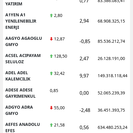
0,77
83.586.085,41
YATIRIM
Edirne
A1YEN A1
2,80
Elazığ
2,94
YENILENEBILIR
68.908.325,15
ENERJI
Erzincan
AAGYO AGAOGLU
12,87
-0,85
85.536.212,74
Erzurum
GMYO
ACSEL ACIPAYAM
128,50
Eskişehir
2,47
26.128.191,00
SELULOZ
Gaziantep
ADEL ADEL
32,42
9,97
149.318.118,44
KALEMCILIK
Giresun
ADESE ADESE
0,85
0,00
Gümüşhane
52.065.239,39
GAYRIMENKUL
Hakkari
ADGYO ADRA
55,00
-2,48
36.451.393,75
GMYO
Hatay
AEFES ANADOLU
21,58
0,56
634.480.253,24
Isparta
EFES