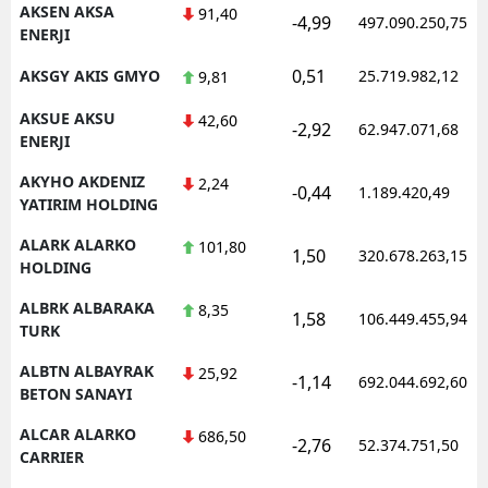
AKSEN AKSA
91,40
-4,99
497.090.250,75
ENERJI
Samsun
0,51
AKSGY AKIS GMYO
25.719.982,12
9,81
Siirt
AKSUE AKSU
42,60
Sinop
-2,92
62.947.071,68
ENERJI
Sivas
AKYHO AKDENIZ
2,24
-0,44
1.189.420,49
YATIRIM HOLDING
Tekirdağ
ALARK ALARKO
101,80
1,50
320.678.263,15
Tokat
HOLDING
Trabzon
ALBRK ALBARAKA
8,35
1,58
106.449.455,94
TURK
Tunceli
ALBTN ALBAYRAK
25,92
-1,14
692.044.692,60
BETON SANAYI
Şanlıurfa
ALCAR ALARKO
686,50
Uşak
-2,76
52.374.751,50
CARRIER
Van