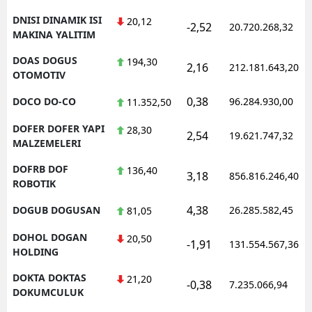
DNISI DINAMIK ISI
20,12
-2,52
20.720.268,32
MAKINA YALITIM
DOAS DOGUS
194,30
2,16
212.181.643,20
OTOMOTIV
0,38
DOCO DO-CO
96.284.930,00
11.352,50
DOFER DOFER YAPI
28,30
2,54
19.621.747,32
MALZEMELERI
DOFRB DOF
136,40
3,18
856.816.246,40
ROBOTIK
4,38
DOGUB DOGUSAN
26.285.582,45
81,05
DOHOL DOGAN
20,50
-1,91
131.554.567,36
HOLDING
DOKTA DOKTAS
21,20
-0,38
7.235.066,94
DOKUMCULUK