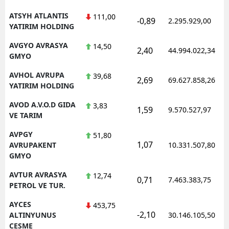
ATSYH ATLANTIS
111,00
-0,89
2.295.929,00
YATIRIM HOLDING
AVGYO AVRASYA
14,50
2,40
44.994.022,34
GMYO
AVHOL AVRUPA
39,68
2,69
69.627.858,26
YATIRIM HOLDING
AVOD A.V.O.D GIDA
3,83
1,59
9.570.527,97
VE TARIM
AVPGY
51,80
1,07
AVRUPAKENT
10.331.507,80
GMYO
AVTUR AVRASYA
12,74
0,71
7.463.383,75
PETROL VE TUR.
AYCES
453,75
-2,10
ALTINYUNUS
30.146.105,50
CESME