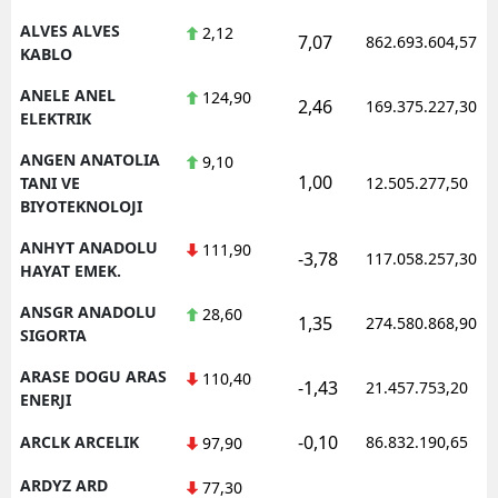
ALVES ALVES
2,12
7,07
862.693.604,57
Yalova
KABLO
Karabük
ANELE ANEL
124,90
2,46
169.375.227,30
ELEKTRIK
Kilis
ANGEN ANATOLIA
9,10
1,00
Osmaniye
TANI VE
12.505.277,50
BIYOTEKNOLOJI
Düzce
ANHYT ANADOLU
111,90
-3,78
117.058.257,30
HAYAT EMEK.
ANSGR ANADOLU
28,60
1,35
274.580.868,90
SIGORTA
ARASE DOGU ARAS
110,40
-1,43
21.457.753,20
ENERJI
-0,10
ARCLK ARCELIK
86.832.190,65
97,90
ARDYZ ARD
77,30