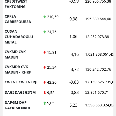
-9,99
CREDITWEST
220.906.756,38
FAKTORING
CRFSA
210,50
9,98
195.380.644,60
CARREFOURSA
CUSAN
24,76
1,06
CUHADAROGLU
12.252.073,38
METAL
CVKMD CVK
15,91
-4,16
1.021.808.061,43
MADEN
CVKMDR CVK
25,34
-3,72
130.242.702,76
MADEN - RHKP
-9,83
CWENE CW ENERJI
12.159.626.735,6
42,20
-0,83
DAGI DAGI GIYIM
52.951.670,71
9,52
DAPGM DAP
9,05
5,23
1.596.553.324,02
GAYRIMENKUL