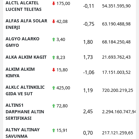
ALCTL ALCATEL
175,00
-0,11
54.351.595,90
LUCENT TELETAS
Yozgat
ALFAS ALFA SOLAR
42,08
-0,75
63.190.488,98
Zonguldak
ENERJI
Aksaray
ALGYO ALARKO
3,40
1,80
68.184.250,48
GMYO
Bayburt
1,73
ALKA ALKIM KAGIT
21.693.762,43
8,23
Karaman
ALKIM ALKIM
15,80
-1,06
17.151.003,52
Kırıkkale
KIMYA
ALKLC ALTINKILIC
425,00
Batman
1,19
720.200.219,25
GIDA VE SUT
Şırnak
ALTINS1
72,80
2,45
DARPHANE ALTIN
2.294.160.747,94
Bartın
SERTIFIKASI
Ardahan
ALTNY ALTINAY
15,91
0,70
217.121.259,65
SAVUNMA
Iğdır