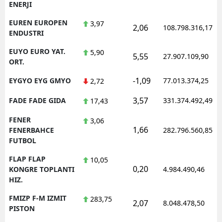
ENERJI
EUREN EUROPEN
3,97
2,06
108.798.316,17
ENDUSTRI
EUYO EURO YAT.
5,90
5,55
27.907.109,90
ORT.
-1,09
EYGYO EYG GMYO
77.013.374,25
2,72
3,57
FADE FADE GIDA
331.374.492,49
17,43
FENER
3,06
1,66
FENERBAHCE
282.796.560,85
FUTBOL
FLAP FLAP
10,05
0,20
KONGRE TOPLANTI
4.984.490,46
HIZ.
FMIZP F-M IZMIT
283,75
2,07
8.048.478,50
PISTON