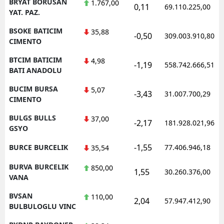
BRYAT BORUSAN
1.767,00
0,11
69.110.225,00
YAT. PAZ.
BSOKE BATICIM
35,88
-0,50
309.003.910,80
CIMENTO
BTCIM BATICIM
4,98
-1,19
558.742.666,51
BATI ANADOLU
BUCIM BURSA
5,07
-3,43
31.007.700,29
CIMENTO
BULGS BULLS
37,00
-2,17
181.928.021,96
GSYO
-1,55
BURCE BURCELIK
77.406.946,18
35,54
BURVA BURCELIK
850,00
1,55
30.260.376,00
VANA
BVSAN
110,00
2,04
57.947.412,90
BULBULOGLU VINC