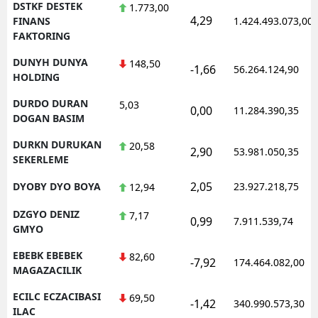
DSTKF DESTEK
1.773,00
4,29
FINANS
1.424.493.073,00
FAKTORING
DUNYH DUNYA
148,50
-1,66
56.264.124,90
HOLDING
DURDO DURAN
5,03
0,00
11.284.390,35
DOGAN BASIM
DURKN DURUKAN
20,58
2,90
53.981.050,35
SEKERLEME
2,05
DYOBY DYO BOYA
23.927.218,75
12,94
DZGYO DENIZ
7,17
0,99
7.911.539,74
GMYO
EBEBK EBEBEK
82,60
-7,92
174.464.082,00
MAGAZACILIK
ECILC ECZACIBASI
69,50
-1,42
340.990.573,30
ILAC