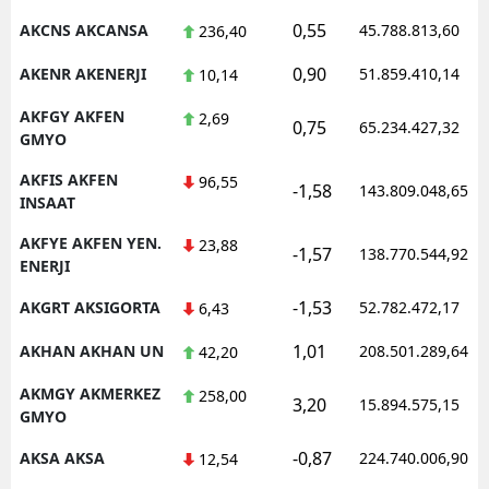
0,55
AKCNS AKCANSA
45.788.813,60
236,40
Malatya
0,90
AKENR AKENERJI
51.859.410,14
10,14
Manisa
AKFGY AKFEN
2,69
Kahramanmaraş
0,75
65.234.427,32
GMYO
Mardin
AKFIS AKFEN
96,55
-1,58
143.809.048,65
INSAAT
Muğla
AKFYE AKFEN YEN.
23,88
-1,57
138.770.544,92
Muş
ENERJI
Nevşehir
-1,53
AKGRT AKSIGORTA
52.782.472,17
6,43
Niğde
1,01
AKHAN AKHAN UN
208.501.289,64
42,20
Ordu
AKMGY AKMERKEZ
258,00
3,20
15.894.575,15
GMYO
Rize
-0,87
AKSA AKSA
224.740.006,90
12,54
Sakarya