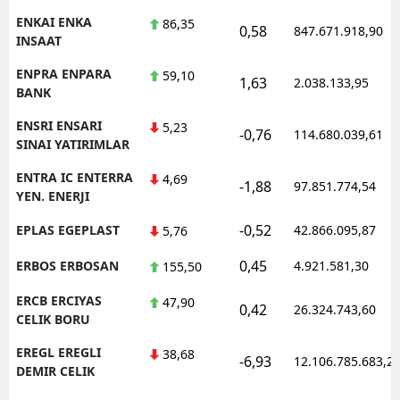
ENKAI ENKA
86,35
0,58
847.671.918,90
INSAAT
ENPRA ENPARA
59,10
1,63
2.038.133,95
BANK
ENSRI ENSARI
5,23
-0,76
114.680.039,61
SINAI YATIRIMLAR
ENTRA IC ENTERRA
4,69
-1,88
97.851.774,54
YEN. ENERJI
-0,52
EPLAS EGEPLAST
42.866.095,87
5,76
0,45
ERBOS ERBOSAN
4.921.581,30
155,50
ERCB ERCIYAS
47,90
0,42
26.324.743,60
CELIK BORU
EREGL EREGLI
38,68
-6,93
12.106.785.683,2
DEMIR CELIK