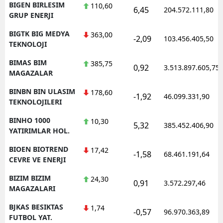
BIGEN BIRLESIM
110,60
6,45
204.572.111,80
GRUP ENERJI
BIGTK BIG MEDYA
363,00
-2,09
103.456.405,50
TEKNOLOJI
BIMAS BIM
385,75
0,92
3.513.897.605,75
MAGAZALAR
BINBN BIN ULASIM
178,60
-1,92
46.099.331,90
TEKNOLOJILERI
BINHO 1000
10,30
5,32
385.452.406,90
YATIRIMLAR HOL.
BIOEN BIOTREND
17,42
-1,58
68.461.191,64
CEVRE VE ENERJI
BIZIM BIZIM
24,30
0,91
3.572.297,46
MAGAZALARI
BJKAS BESIKTAS
1,74
-0,57
96.970.363,89
FUTBOL YAT.