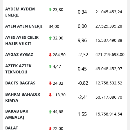
AYDEM AYDEM
23,80
0,34
21.045.453,24
ENERJI
0,00
AYEN AYEN ENERJI
27.525.395,28
34,00
AYES AYES CELIK
32,90
9,96
15.537.490,88
HASIR VE CIT
-2,32
AYGAZ AYGAZ
471.219.693,00
284,50
AZTEK AZTEK
4,47
0,45
43.048.452,97
TEKNOLOJI
-0,82
BAGFS BAGFAS
12.758.532,52
24,32
BAHKM BAHADIR
113,30
-2,41
50.717.086,70
KIMYA
BAKAB BAK
44,68
1,55
15.758.914,54
AMBALAJ
BALAT
72,00