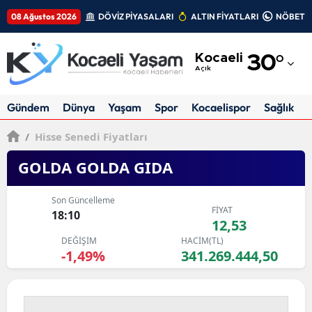
08 Ağustos 2026
DÖVİZ PİYASALARI
ALTIN FİYATLARI
NÖBETÇİ
Adana
Kocaeli
30
°
Adıyaman
Açık
Afyonkarahisar
Gündem
Dünya
Yaşam
Spor
Kocaelispor
Sağlık
Ağrı
/
Hisse Senedi Fiyatları
Amasya
GOLDA GOLDA GIDA
Ankara
Son Güncelleme
FİYAT
Antalya
18:10
12,53
DEĞİŞİM
HACİM(TL)
Artvin
-1,49%
341.269.444,50
Aydın
Balıkesir