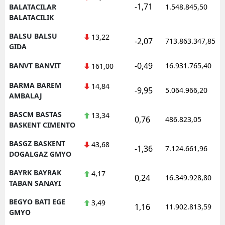
-1,71
BALATACILAR
1.548.845,50
BALATACILIK
BALSU BALSU
13,22
-2,07
713.863.347,85
GIDA
-0,49
BANVT BANVIT
16.931.765,40
161,00
BARMA BAREM
14,84
-9,95
5.064.966,20
AMBALAJ
BASCM BASTAS
13,34
0,76
486.823,05
BASKENT CIMENTO
BASGZ BASKENT
43,68
-1,36
7.124.661,96
DOGALGAZ GMYO
BAYRK BAYRAK
4,17
0,24
16.349.928,80
TABAN SANAYI
BEGYO BATI EGE
3,49
1,16
11.902.813,59
GMYO