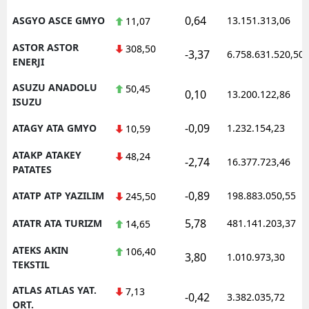
0,64
ASGYO ASCE GMYO
13.151.313,06
11,07
ASTOR ASTOR
308,50
-3,37
6.758.631.520,50
ENERJI
ASUZU ANADOLU
50,45
0,10
13.200.122,86
ISUZU
-0,09
ATAGY ATA GMYO
1.232.154,23
10,59
ATAKP ATAKEY
48,24
-2,74
16.377.723,46
PATATES
-0,89
ATATP ATP YAZILIM
198.883.050,55
245,50
5,78
ATATR ATA TURIZM
481.141.203,37
14,65
ATEKS AKIN
106,40
3,80
1.010.973,30
TEKSTIL
ATLAS ATLAS YAT.
7,13
-0,42
3.382.035,72
ORT.