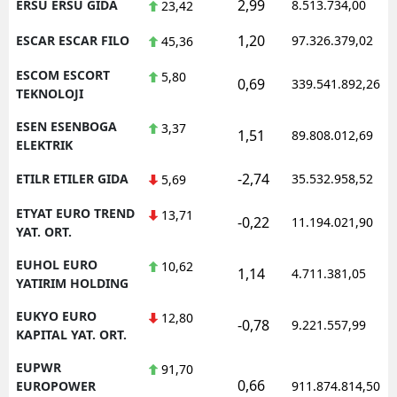
2,99
ERSU ERSU GIDA
8.513.734,00
23,42
1,20
ESCAR ESCAR FILO
97.326.379,02
45,36
ESCOM ESCORT
5,80
0,69
339.541.892,26
TEKNOLOJI
ESEN ESENBOGA
3,37
1,51
89.808.012,69
ELEKTRIK
-2,74
ETILR ETILER GIDA
35.532.958,52
5,69
ETYAT EURO TREND
13,71
-0,22
11.194.021,90
YAT. ORT.
EUHOL EURO
10,62
1,14
4.711.381,05
YATIRIM HOLDING
EUKYO EURO
12,80
-0,78
9.221.557,99
KAPITAL YAT. ORT.
EUPWR
91,70
0,66
EUROPOWER
911.874.814,50