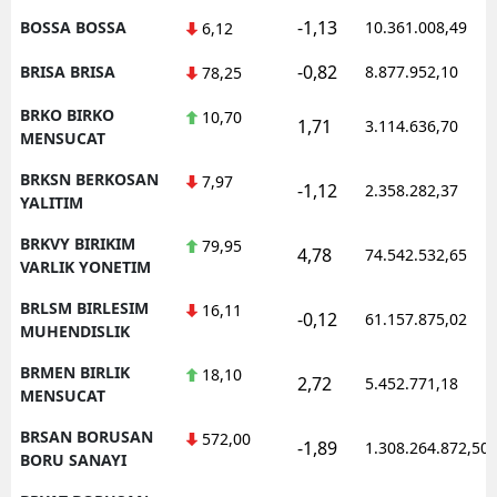
-1,13
BOSSA BOSSA
10.361.008,49
6,12
-0,82
BRISA BRISA
8.877.952,10
78,25
BRKO BIRKO
10,70
1,71
3.114.636,70
MENSUCAT
BRKSN BERKOSAN
7,97
-1,12
2.358.282,37
YALITIM
BRKVY BIRIKIM
79,95
4,78
74.542.532,65
VARLIK YONETIM
BRLSM BIRLESIM
16,11
-0,12
61.157.875,02
MUHENDISLIK
BRMEN BIRLIK
18,10
2,72
5.452.771,18
MENSUCAT
BRSAN BORUSAN
572,00
-1,89
1.308.264.872,50
BORU SANAYI