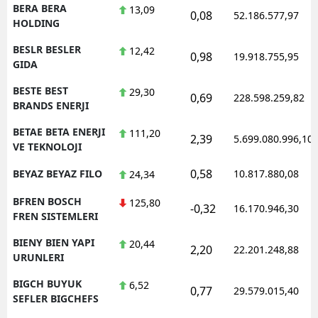
BERA BERA
13,09
0,08
52.186.577,97
HOLDING
BESLR BESLER
12,42
0,98
19.918.755,95
GIDA
BESTE BEST
29,30
0,69
228.598.259,82
BRANDS ENERJI
BETAE BETA ENERJI
111,20
2,39
5.699.080.996,10
VE TEKNOLOJI
0,58
BEYAZ BEYAZ FILO
10.817.880,08
24,34
BFREN BOSCH
125,80
-0,32
16.170.946,30
FREN SISTEMLERI
BIENY BIEN YAPI
20,44
2,20
22.201.248,88
URUNLERI
BIGCH BUYUK
6,52
0,77
29.579.015,40
SEFLER BIGCHEFS