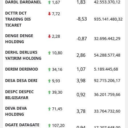
1,83
DARDL DARDANEL
42.553.370,12
1,67
DCTTR DCT
7,72
-8,53
TRADING DIS
935.141.480,32
TICARET
DENGE DENGE
2,28
-0,87
32.696.442,29
HOLDING
DERHL DERLUKS
10,80
2,86
54.288.577,48
YATIRIM HOLDING
1,07
DERIM DERIMOD
5.189.445,68
34,16
3,98
DESA DESA DERI
92.715.206,17
9,93
DESPC DESPEC
39,30
0,92
36.201.759,66
BILGISAYAR
DEVA DEVA
71,45
3,78
33.764.732,60
HOLDING
DGATE DATAGATE
107,20
0,94
17.207.648,00