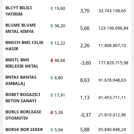
BLCYT BILICI
19,60
3,70
33.743.198,65
YATIRIM
BLUME BLUME
36,20
5,66
123.196.696,84
METAL KIMYA
BMSCH BMS CELIK
12,22
2,26
11.868.807,10
HASIR
BMSTL BMS
46,66
-3,60
177.829.715,98
BIRLESIK METAL
BNTAS BANTAS
6,80
8,63
91.678.048,63
AMBALAJ
BOBET BOGAZICI
17,91
1,13
41.453.711,11
BETON SANAYI
BORLS BORLEASE
5,38
-0,37
21.810.012,96
OTOMOTIV
5,88
BORSK BOR SEKER
65.840.848,24
5,94