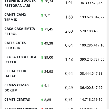
BYDNR BAYDONER
38,34
1,91
36.399.523,46
RESTORANLARI
CANTE CAN2
1,21
1,68
199.678.042,27
TERMIK
CASA CASA EMTIA
71,45
2,00
578.180,45
PETROL
CATES CATES
49,38
0,04
100.286.417,16
ELEKTRIK
CCOLA COCA COLA
89,00
1,48
390.245.737,55
ICECEK
CELHA CELIK
24,98
0,64
58.444.547,38
HALAT
CEMAS CEMAS
4,11
0,49
36.400.847,69
DOKUM
0,91
CEMTS CEMTAS
14.713.219,16
8,85