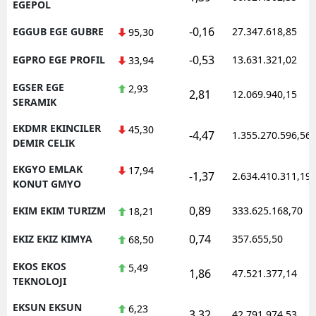
EGEPOL
-0,16
EGGUB EGE GUBRE
27.347.618,85
95,30
-0,53
EGPRO EGE PROFIL
13.631.321,02
33,94
EGSER EGE
2,93
2,81
12.069.940,15
SERAMIK
EKDMR EKINCILER
45,30
-4,47
1.355.270.596,56
DEMIR CELIK
EKGYO EMLAK
17,94
-1,37
2.634.410.311,19
KONUT GMYO
0,89
EKIM EKIM TURIZM
333.625.168,70
18,21
0,74
EKIZ EKIZ KIMYA
357.655,50
68,50
EKOS EKOS
5,49
1,86
47.521.377,14
TEKNOLOJI
EKSUN EKSUN
6,23
3,32
42.791.974,53