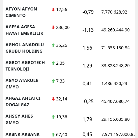
Mersin
AFYON AFYON
12,56
-0,79
7.770.628,92
CIMENTO
İstanbul
AGESA AGESA
236,00
-1,13
49.260.444,90
HAYAT EMEKLILIK
İzmir
AGHOL ANADOLU
35,26
Kars
1,56
71.553.130,84
GRUBU HOLDING
Kastamonu
AGROT AGROTECH
2,35
1,29
33.828.248,20
TEKNOLOJI
Kayseri
AGYO ATAKULE
7,33
0,41
1.486.420,23
Kırklareli
GMYO
Kırşehir
AHGAZ AHLATCI
32,14
-0,25
45.407.680,74
DOGALGAZ
Kocaeli
AHSGY AHES
19,36
1,79
29.155.635,80
Konya
GMYO
0,45
AKBNK AKBANK
7.971.197.000,85
67,40
Kütahya