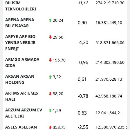
-0,77
BILISIM
274.219.710,30
TEKNOLOJILERI
ARENA ARENA
20,24
0,90
16.381.449,10
BILGISAYAR
ARFYE ARF BIO
29,66
-4,20
YENILENEBILIR
518.871.666,06
ENERJI
ARMGD ARMADA
195,70
-0,96
214.302.490,60
GIDA
ARSAN ARSAN
3,32
0,61
21.970.628,13
HOLDING
ARTMS ARTEMIS
38,20
-0,78
42.958.188,74
HALI
ARZUM ARZUM EV
1,59
0,63
12.041.644,21
ALETLERI
-2,55
ASELS ASELSAN
12.380.970.235,5
353,75