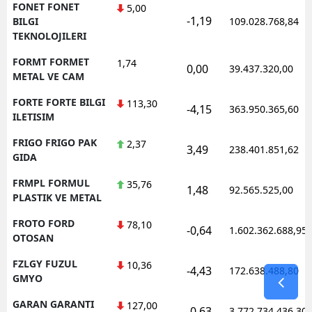
FONET FONET
5,00
-1,19
BILGI
109.028.768,84
TEKNOLOJILERI
FORMT FORMET
1,74
0,00
39.437.320,00
METAL VE CAM
FORTE FORTE BILGI
113,30
-4,15
363.950.365,60
ILETISIM
FRIGO FRIGO PAK
2,37
3,49
238.401.851,62
GIDA
FRMPL FORMUL
35,76
1,48
92.565.525,00
PLASTIK VE METAL
FROTO FORD
78,10
-0,64
1.602.362.688,95
OTOSAN
FZLGY FUZUL
10,36
-4,43
172.638.488,80
GMYO
GARAN GARANTI
127,00
-0,63
3.772.734.436,30