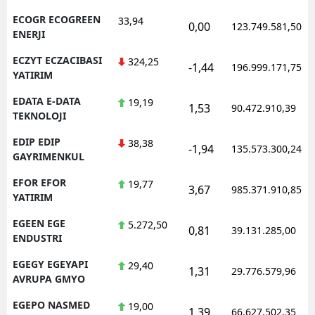
ECOGR ECOGREEN
33,94
0,00
123.749.581,50
ENERJI
ECZYT ECZACIBASI
324,25
-1,44
196.999.171,75
YATIRIM
EDATA E-DATA
19,19
1,53
90.472.910,39
TEKNOLOJI
EDIP EDIP
38,38
-1,94
135.573.300,24
GAYRIMENKUL
EFOR EFOR
19,77
3,67
985.371.910,85
YATIRIM
EGEEN EGE
5.272,50
0,81
39.131.285,00
ENDUSTRI
EGEGY EGEYAPI
29,40
1,31
29.776.579,96
AVRUPA GMYO
EGEPO NASMED
19,00
1,39
66.627.502,35