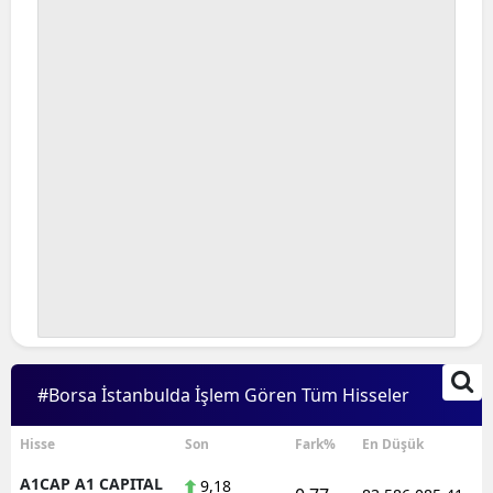
Bilecik
Bingöl
Bitlis
Bolu
Burdur
Bursa
Çanakkale
Çankırı
Çorum
#Borsa İstanbulda İşlem Gören Tüm Hisseler
Denizli
Hisse
Son
Fark%
En Düşük
Diyarbakır
A1CAP A1 CAPITAL
9,18