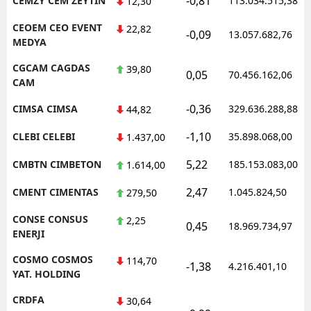
-0,81
CEMZY CEM ZEYTIN
113.034.515,38
12,30
CEOEM CEO EVENT
22,82
-0,09
13.057.682,76
MEDYA
CGCAM CAGDAS
39,80
0,05
70.456.162,06
CAM
-0,36
CIMSA CIMSA
329.636.288,88
44,82
-1,10
CLEBI CELEBI
35.898.068,00
1.437,00
5,22
CMBTN CIMBETON
185.153.083,00
1.614,00
2,47
CMENT CIMENTAS
1.045.824,50
279,50
CONSE CONSUS
2,25
0,45
18.969.734,97
ENERJI
COSMO COSMOS
114,70
-1,38
4.216.401,10
YAT. HOLDING
CRDFA
30,64