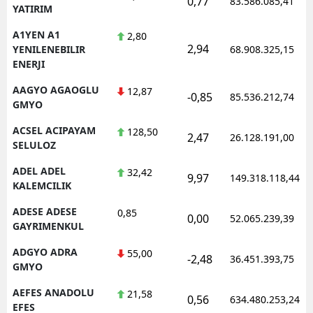
0,77
83.586.085,41
YATIRIM
Edirne
A1YEN A1
2,80
Elazığ
2,94
YENILENEBILIR
68.908.325,15
ENERJI
Erzincan
AAGYO AGAOGLU
12,87
-0,85
85.536.212,74
Erzurum
GMYO
ACSEL ACIPAYAM
128,50
Eskişehir
2,47
26.128.191,00
SELULOZ
Gaziantep
ADEL ADEL
32,42
9,97
149.318.118,44
KALEMCILIK
Giresun
ADESE ADESE
0,85
0,00
Gümüşhane
52.065.239,39
GAYRIMENKUL
Hakkari
ADGYO ADRA
55,00
-2,48
36.451.393,75
GMYO
Hatay
AEFES ANADOLU
21,58
0,56
634.480.253,24
Isparta
EFES