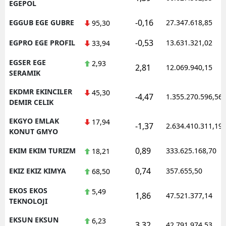
EGEPOL
-0,16
EGGUB EGE GUBRE
27.347.618,85
95,30
-0,53
EGPRO EGE PROFIL
13.631.321,02
33,94
EGSER EGE
2,93
2,81
12.069.940,15
SERAMIK
EKDMR EKINCILER
45,30
-4,47
1.355.270.596,56
DEMIR CELIK
EKGYO EMLAK
17,94
-1,37
2.634.410.311,19
KONUT GMYO
0,89
EKIM EKIM TURIZM
333.625.168,70
18,21
0,74
EKIZ EKIZ KIMYA
357.655,50
68,50
EKOS EKOS
5,49
1,86
47.521.377,14
TEKNOLOJI
EKSUN EKSUN
6,23
3,32
42.791.974,53