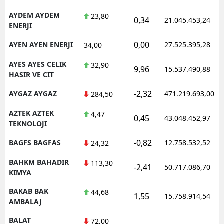
AYDEM AYDEM
23,80
0,34
21.045.453,24
ENERJI
0,00
AYEN AYEN ENERJI
27.525.395,28
34,00
AYES AYES CELIK
32,90
9,96
15.537.490,88
HASIR VE CIT
-2,32
AYGAZ AYGAZ
471.219.693,00
284,50
AZTEK AZTEK
4,47
0,45
43.048.452,97
TEKNOLOJI
-0,82
BAGFS BAGFAS
12.758.532,52
24,32
BAHKM BAHADIR
113,30
-2,41
50.717.086,70
KIMYA
BAKAB BAK
44,68
1,55
15.758.914,54
AMBALAJ
BALAT
72,00