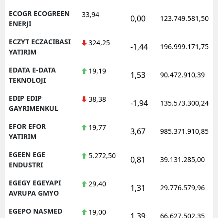
ECOGR ECOGREEN
33,94
0,00
123.749.581,50
ENERJI
ECZYT ECZACIBASI
324,25
-1,44
196.999.171,75
YATIRIM
EDATA E-DATA
19,19
1,53
90.472.910,39
TEKNOLOJI
EDIP EDIP
38,38
-1,94
135.573.300,24
GAYRIMENKUL
EFOR EFOR
19,77
3,67
985.371.910,85
YATIRIM
EGEEN EGE
5.272,50
0,81
39.131.285,00
ENDUSTRI
EGEGY EGEYAPI
29,40
1,31
29.776.579,96
AVRUPA GMYO
EGEPO NASMED
19,00
1,39
66.627.502,35