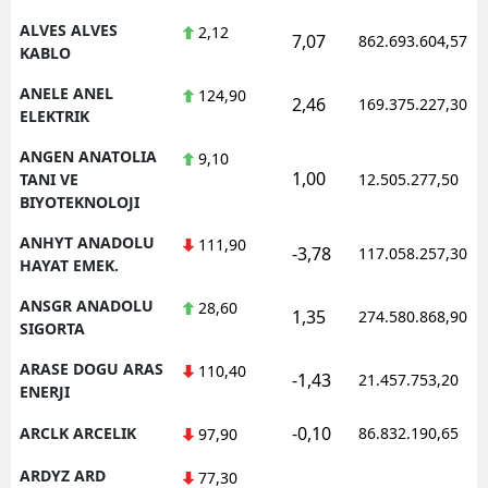
ALVES ALVES
2,12
7,07
862.693.604,57
Yalova
KABLO
Karabük
ANELE ANEL
124,90
2,46
169.375.227,30
ELEKTRIK
Kilis
ANGEN ANATOLIA
9,10
1,00
Osmaniye
TANI VE
12.505.277,50
BIYOTEKNOLOJI
Düzce
ANHYT ANADOLU
111,90
-3,78
117.058.257,30
HAYAT EMEK.
ANSGR ANADOLU
28,60
1,35
274.580.868,90
SIGORTA
ARASE DOGU ARAS
110,40
-1,43
21.457.753,20
ENERJI
-0,10
ARCLK ARCELIK
86.832.190,65
97,90
ARDYZ ARD
77,30