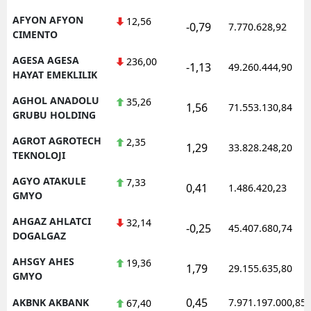
Mersin
AFYON AFYON
12,56
-0,79
7.770.628,92
CIMENTO
İstanbul
AGESA AGESA
236,00
-1,13
49.260.444,90
HAYAT EMEKLILIK
İzmir
AGHOL ANADOLU
35,26
Kars
1,56
71.553.130,84
GRUBU HOLDING
Kastamonu
AGROT AGROTECH
2,35
1,29
33.828.248,20
TEKNOLOJI
Kayseri
AGYO ATAKULE
7,33
0,41
1.486.420,23
Kırklareli
GMYO
Kırşehir
AHGAZ AHLATCI
32,14
-0,25
45.407.680,74
DOGALGAZ
Kocaeli
AHSGY AHES
19,36
1,79
29.155.635,80
Konya
GMYO
0,45
AKBNK AKBANK
7.971.197.000,85
67,40
Kütahya