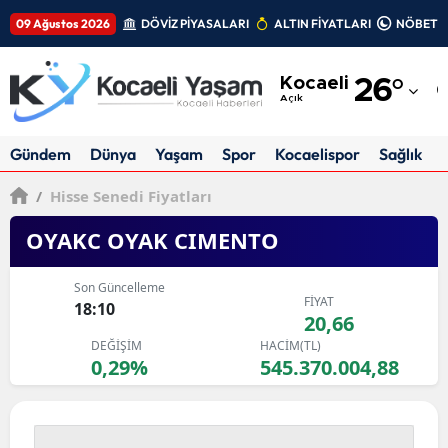
09 Ağustos 2026
DÖVİZ PİYASALARI
ALTIN FİYATLARI
NÖBETÇİ
Adana
Kocaeli
26
°
Adıyaman
Açık
Afyonkarahisar
Gündem
Dünya
Yaşam
Spor
Kocaelispor
Sağlık
Ağrı
/
Hisse Senedi Fiyatları
Amasya
OYAKC OYAK CIMENTO
Ankara
Son Güncelleme
FİYAT
Antalya
18:10
20,66
DEĞİŞİM
HACİM(TL)
Artvin
0,29%
545.370.004,88
Aydın
Balıkesir