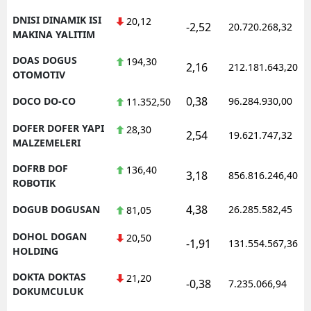
DNISI DINAMIK ISI
20,12
-2,52
20.720.268,32
MAKINA YALITIM
DOAS DOGUS
194,30
2,16
212.181.643,20
OTOMOTIV
0,38
DOCO DO-CO
96.284.930,00
11.352,50
DOFER DOFER YAPI
28,30
2,54
19.621.747,32
MALZEMELERI
DOFRB DOF
136,40
3,18
856.816.246,40
ROBOTIK
4,38
DOGUB DOGUSAN
26.285.582,45
81,05
DOHOL DOGAN
20,50
-1,91
131.554.567,36
HOLDING
DOKTA DOKTAS
21,20
-0,38
7.235.066,94
DOKUMCULUK