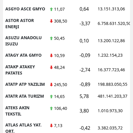
0,64
ASGYO ASCE GMYO
13.151.313,06
11,07
ASTOR ASTOR
308,50
-3,37
6.758.631.520,50
ENERJI
ASUZU ANADOLU
50,45
0,10
13.200.122,86
ISUZU
-0,09
ATAGY ATA GMYO
1.232.154,23
10,59
ATAKP ATAKEY
48,24
-2,74
16.377.723,46
PATATES
-0,89
ATATP ATP YAZILIM
198.883.050,55
245,50
5,78
ATATR ATA TURIZM
481.141.203,37
14,65
ATEKS AKIN
106,40
3,80
1.010.973,30
TEKSTIL
ATLAS ATLAS YAT.
7,13
-0,42
3.382.035,72
ORT.