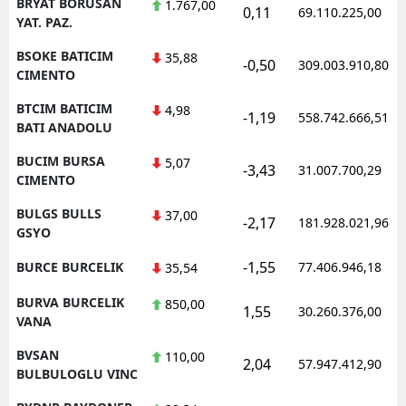
BRYAT BORUSAN
1.767,00
0,11
69.110.225,00
YAT. PAZ.
BSOKE BATICIM
35,88
-0,50
309.003.910,80
CIMENTO
BTCIM BATICIM
4,98
-1,19
558.742.666,51
BATI ANADOLU
BUCIM BURSA
5,07
-3,43
31.007.700,29
CIMENTO
BULGS BULLS
37,00
-2,17
181.928.021,96
GSYO
-1,55
BURCE BURCELIK
77.406.946,18
35,54
BURVA BURCELIK
850,00
1,55
30.260.376,00
VANA
BVSAN
110,00
2,04
57.947.412,90
BULBULOGLU VINC