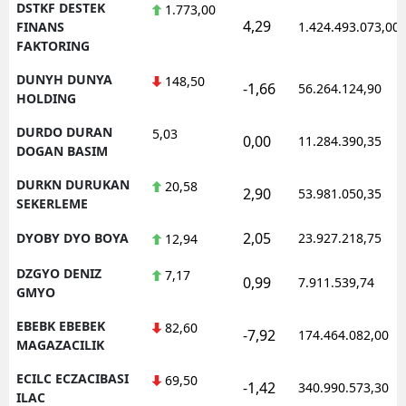
DSTKF DESTEK
1.773,00
4,29
FINANS
1.424.493.073,00
FAKTORING
DUNYH DUNYA
148,50
-1,66
56.264.124,90
HOLDING
DURDO DURAN
5,03
0,00
11.284.390,35
DOGAN BASIM
DURKN DURUKAN
20,58
2,90
53.981.050,35
SEKERLEME
2,05
DYOBY DYO BOYA
23.927.218,75
12,94
DZGYO DENIZ
7,17
0,99
7.911.539,74
GMYO
EBEBK EBEBEK
82,60
-7,92
174.464.082,00
MAGAZACILIK
ECILC ECZACIBASI
69,50
-1,42
340.990.573,30
ILAC