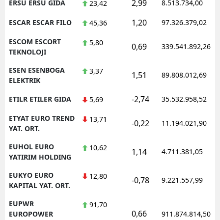
2,99
ERSU ERSU GIDA
8.513.734,00
23,42
1,20
ESCAR ESCAR FILO
97.326.379,02
45,36
ESCOM ESCORT
5,80
0,69
339.541.892,26
TEKNOLOJI
ESEN ESENBOGA
3,37
1,51
89.808.012,69
ELEKTRIK
-2,74
ETILR ETILER GIDA
35.532.958,52
5,69
ETYAT EURO TREND
13,71
-0,22
11.194.021,90
YAT. ORT.
EUHOL EURO
10,62
1,14
4.711.381,05
YATIRIM HOLDING
EUKYO EURO
12,80
-0,78
9.221.557,99
KAPITAL YAT. ORT.
EUPWR
91,70
0,66
EUROPOWER
911.874.814,50