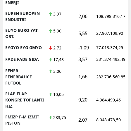
ENERJI
EUREN EUROPEN
3,97
2,06
108.798.316,17
ENDUSTRI
EUYO EURO YAT.
5,90
5,55
27.907.109,90
ORT.
-1,09
EYGYO EYG GMYO
77.013.374,25
2,72
3,57
FADE FADE GIDA
331.374.492,49
17,43
FENER
3,06
1,66
FENERBAHCE
282.796.560,85
FUTBOL
FLAP FLAP
10,05
0,20
KONGRE TOPLANTI
4.984.490,46
HIZ.
FMIZP F-M IZMIT
283,75
2,07
8.048.478,50
PISTON