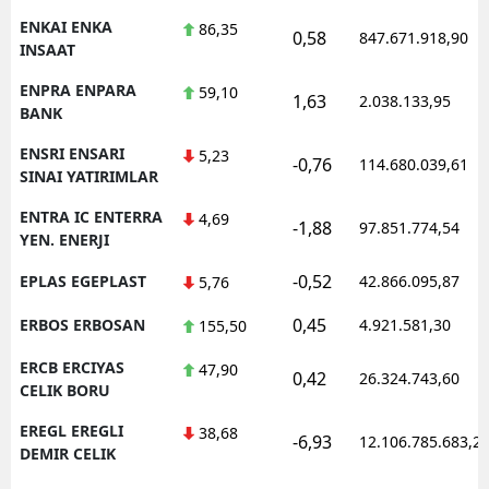
ENKAI ENKA
86,35
0,58
847.671.918,90
INSAAT
ENPRA ENPARA
59,10
1,63
2.038.133,95
BANK
ENSRI ENSARI
5,23
-0,76
114.680.039,61
SINAI YATIRIMLAR
ENTRA IC ENTERRA
4,69
-1,88
97.851.774,54
YEN. ENERJI
-0,52
EPLAS EGEPLAST
42.866.095,87
5,76
0,45
ERBOS ERBOSAN
4.921.581,30
155,50
ERCB ERCIYAS
47,90
0,42
26.324.743,60
CELIK BORU
EREGL EREGLI
38,68
-6,93
12.106.785.683,2
DEMIR CELIK