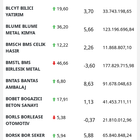
BLCYT BILICI
19,60
3,70
33.743.198,65
YATIRIM
BLUME BLUME
36,20
5,66
123.196.696,84
METAL KIMYA
BMSCH BMS CELIK
12,22
2,26
11.868.807,10
HASIR
BMSTL BMS
46,66
-3,60
177.829.715,98
BIRLESIK METAL
BNTAS BANTAS
6,80
8,63
91.678.048,63
AMBALAJ
BOBET BOGAZICI
17,91
1,13
41.453.711,11
BETON SANAYI
BORLS BORLEASE
5,38
-0,37
21.810.012,96
OTOMOTIV
5,88
BORSK BOR SEKER
65.840.848,24
5,94