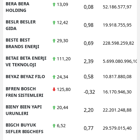
BERA BERA
13,09
0,08
52.186.577,97
HOLDING
BESLR BESLER
12,42
0,98
19.918.755,95
GIDA
BESTE BEST
29,30
0,69
228.598.259,82
BRANDS ENERJI
BETAE BETA ENERJI
111,20
2,39
5.699.080.996,10
VE TEKNOLOJI
0,58
BEYAZ BEYAZ FILO
10.817.880,08
24,34
BFREN BOSCH
125,80
-0,32
16.170.946,30
FREN SISTEMLERI
BIENY BIEN YAPI
20,44
2,20
22.201.248,88
URUNLERI
BIGCH BUYUK
6,52
0,77
29.579.015,40
SEFLER BIGCHEFS