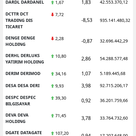
1,83
DARDL DARDANEL
42.553.370,12
1,67
DCTTR DCT
7,72
-8,53
TRADING DIS
935.141.480,32
TICARET
DENGE DENGE
2,28
-0,87
32.696.442,29
HOLDING
DERHL DERLUKS
10,80
2,86
54.288.577,48
YATIRIM HOLDING
1,07
DERIM DERIMOD
5.189.445,68
34,16
3,98
DESA DESA DERI
92.715.206,17
9,93
DESPC DESPEC
39,30
0,92
36.201.759,66
BILGISAYAR
DEVA DEVA
71,45
3,78
33.764.732,60
HOLDING
DGATE DATAGATE
107,20
0,94
17.207.648,00