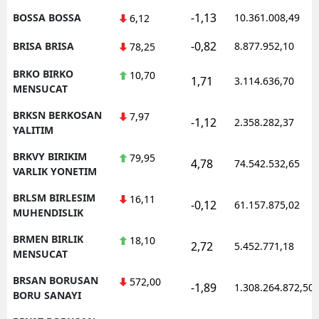
-1,13
BOSSA BOSSA
10.361.008,49
6,12
-0,82
BRISA BRISA
8.877.952,10
78,25
BRKO BIRKO
10,70
1,71
3.114.636,70
MENSUCAT
BRKSN BERKOSAN
7,97
-1,12
2.358.282,37
YALITIM
BRKVY BIRIKIM
79,95
4,78
74.542.532,65
VARLIK YONETIM
BRLSM BIRLESIM
16,11
-0,12
61.157.875,02
MUHENDISLIK
BRMEN BIRLIK
18,10
2,72
5.452.771,18
MENSUCAT
BRSAN BORUSAN
572,00
-1,89
1.308.264.872,50
BORU SANAYI