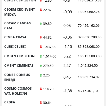
-0,81
CEMZY CEM ZEYTIN
113.034.515,38
12,30
CEOEM CEO EVENT
22,82
-0,09
13.057.682,76
MEDYA
CGCAM CAGDAS
39,80
0,05
70.456.162,06
CAM
-0,36
CIMSA CIMSA
329.636.288,88
44,82
-1,10
CLEBI CELEBI
35.898.068,00
1.437,00
5,22
CMBTN CIMBETON
185.153.083,00
1.614,00
2,47
CMENT CIMENTAS
1.045.824,50
279,50
CONSE CONSUS
2,25
0,45
18.969.734,97
ENERJI
COSMO COSMOS
114,70
-1,38
4.216.401,10
YAT. HOLDING
CRDFA
30,64