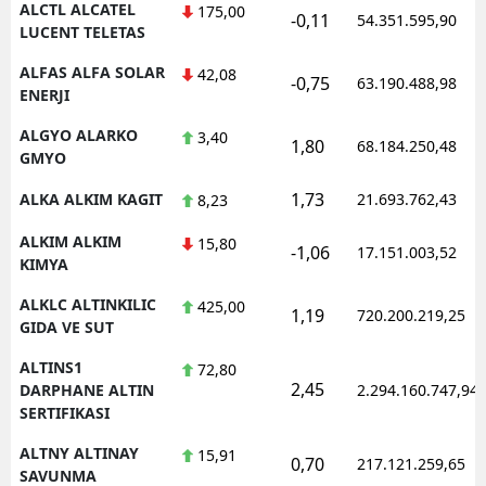
ALCTL ALCATEL
175,00
-0,11
54.351.595,90
LUCENT TELETAS
Yozgat
ALFAS ALFA SOLAR
42,08
-0,75
63.190.488,98
Zonguldak
ENERJI
Aksaray
ALGYO ALARKO
3,40
1,80
68.184.250,48
GMYO
Bayburt
1,73
ALKA ALKIM KAGIT
21.693.762,43
8,23
Karaman
ALKIM ALKIM
15,80
-1,06
17.151.003,52
Kırıkkale
KIMYA
ALKLC ALTINKILIC
425,00
Batman
1,19
720.200.219,25
GIDA VE SUT
Şırnak
ALTINS1
72,80
2,45
DARPHANE ALTIN
2.294.160.747,94
Bartın
SERTIFIKASI
Ardahan
ALTNY ALTINAY
15,91
0,70
217.121.259,65
SAVUNMA
Iğdır