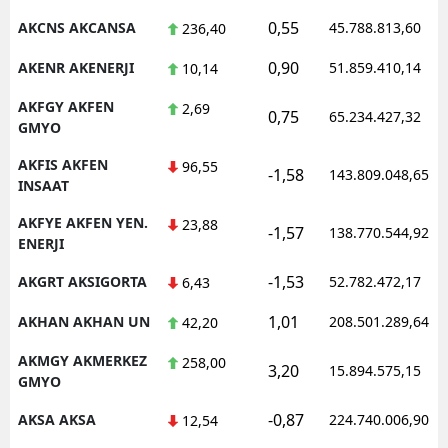
0,55
AKCNS AKCANSA
45.788.813,60
236,40
Malatya
0,90
AKENR AKENERJI
51.859.410,14
10,14
Manisa
AKFGY AKFEN
2,69
Kahramanmaraş
0,75
65.234.427,32
GMYO
Mardin
AKFIS AKFEN
96,55
-1,58
143.809.048,65
INSAAT
Muğla
AKFYE AKFEN YEN.
23,88
-1,57
138.770.544,92
Muş
ENERJI
Nevşehir
-1,53
AKGRT AKSIGORTA
52.782.472,17
6,43
Niğde
1,01
AKHAN AKHAN UN
208.501.289,64
42,20
Ordu
AKMGY AKMERKEZ
258,00
3,20
15.894.575,15
GMYO
Rize
-0,87
AKSA AKSA
224.740.006,90
12,54
Sakarya