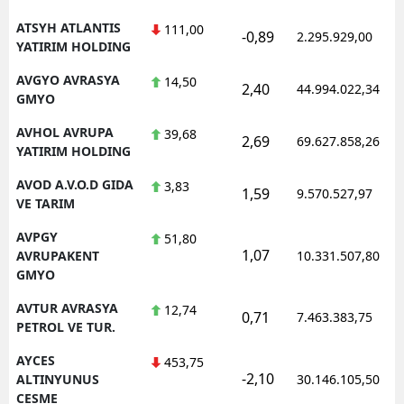
ATSYH ATLANTIS
111,00
-0,89
2.295.929,00
YATIRIM HOLDING
AVGYO AVRASYA
14,50
2,40
44.994.022,34
GMYO
AVHOL AVRUPA
39,68
2,69
69.627.858,26
YATIRIM HOLDING
AVOD A.V.O.D GIDA
3,83
1,59
9.570.527,97
VE TARIM
AVPGY
51,80
1,07
AVRUPAKENT
10.331.507,80
GMYO
AVTUR AVRASYA
12,74
0,71
7.463.383,75
PETROL VE TUR.
AYCES
453,75
-2,10
ALTINYUNUS
30.146.105,50
CESME