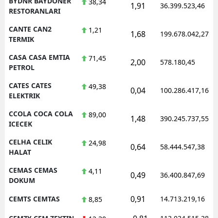
BYDNR BAYDONER
38,34
1,91
36.399.523,46
RESTORANLARI
CANTE CAN2
1,21
1,68
199.678.042,27
TERMIK
CASA CASA EMTIA
71,45
2,00
578.180,45
PETROL
CATES CATES
49,38
0,04
100.286.417,16
ELEKTRIK
CCOLA COCA COLA
89,00
1,48
390.245.737,55
ICECEK
CELHA CELIK
24,98
0,64
58.444.547,38
HALAT
CEMAS CEMAS
4,11
0,49
36.400.847,69
DOKUM
0,91
CEMTS CEMTAS
14.713.219,16
8,85