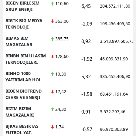
BIGEN BIRLESIM
110,60
6,45
204.572.111,80
GRUP ENERJI
BIGTK BIG MEDYA
363,00
-2,09
103.456.405,50
TEKNOLOJI
BIMAS BIM
385,75
0,92
3.513.897.605,75
MAGAZALAR
BINBN BIN ULASIM
178,60
-1,92
46.099.331,90
TEKNOLOJILERI
BINHO 1000
10,30
5,32
385.452.406,90
YATIRIMLAR HOL.
BIOEN BIOTREND
17,42
-1,58
68.461.191,64
CEVRE VE ENERJI
BIZIM BIZIM
24,30
0,91
3.572.297,46
MAGAZALARI
BJKAS BESIKTAS
1,74
-0,57
96.970.363,89
FUTBOL YAT.