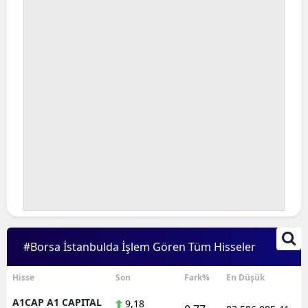
Bilecik
Bingöl
Bitlis
Bolu
Burdur
Bursa
Çanakkale
Çankırı
Çorum
#Borsa İstanbulda İşlem Gören Tüm Hisseler
Denizli
Hisse
Son
Fark%
En Düşük
Diyarbakır
A1CAP A1 CAPITAL
9,18