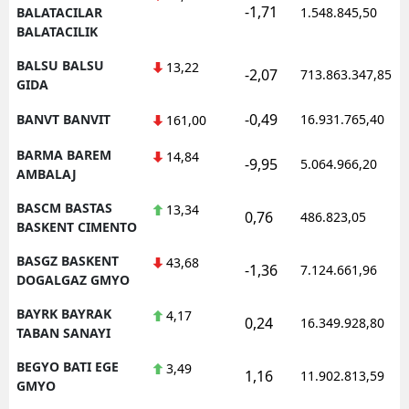
-1,71
BALATACILAR
1.548.845,50
BALATACILIK
BALSU BALSU
13,22
-2,07
713.863.347,85
GIDA
-0,49
BANVT BANVIT
16.931.765,40
161,00
BARMA BAREM
14,84
-9,95
5.064.966,20
AMBALAJ
BASCM BASTAS
13,34
0,76
486.823,05
BASKENT CIMENTO
BASGZ BASKENT
43,68
-1,36
7.124.661,96
DOGALGAZ GMYO
BAYRK BAYRAK
4,17
0,24
16.349.928,80
TABAN SANAYI
BEGYO BATI EGE
3,49
1,16
11.902.813,59
GMYO