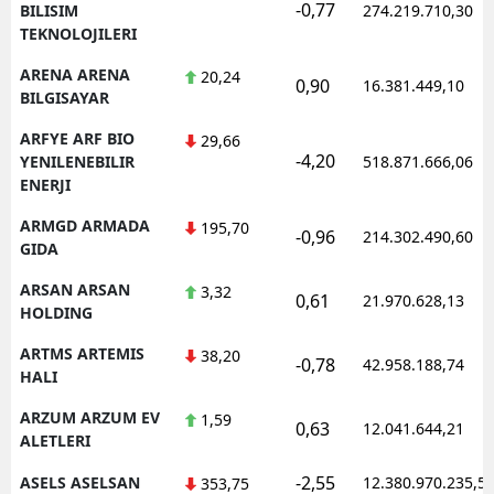
-0,77
BILISIM
274.219.710,30
TEKNOLOJILERI
ARENA ARENA
20,24
0,90
16.381.449,10
BILGISAYAR
ARFYE ARF BIO
29,66
-4,20
YENILENEBILIR
518.871.666,06
ENERJI
ARMGD ARMADA
195,70
-0,96
214.302.490,60
GIDA
ARSAN ARSAN
3,32
0,61
21.970.628,13
HOLDING
ARTMS ARTEMIS
38,20
-0,78
42.958.188,74
HALI
ARZUM ARZUM EV
1,59
0,63
12.041.644,21
ALETLERI
-2,55
ASELS ASELSAN
12.380.970.235,5
353,75