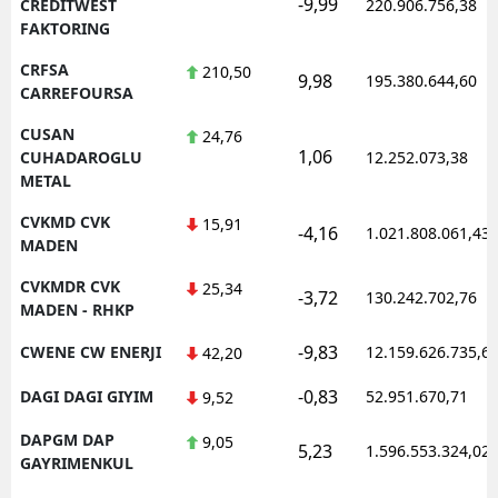
-9,99
CREDITWEST
220.906.756,38
FAKTORING
CRFSA
210,50
9,98
195.380.644,60
CARREFOURSA
CUSAN
24,76
1,06
CUHADAROGLU
12.252.073,38
METAL
CVKMD CVK
15,91
-4,16
1.021.808.061,43
MADEN
CVKMDR CVK
25,34
-3,72
130.242.702,76
MADEN - RHKP
-9,83
CWENE CW ENERJI
12.159.626.735,6
42,20
-0,83
DAGI DAGI GIYIM
52.951.670,71
9,52
DAPGM DAP
9,05
5,23
1.596.553.324,02
GAYRIMENKUL