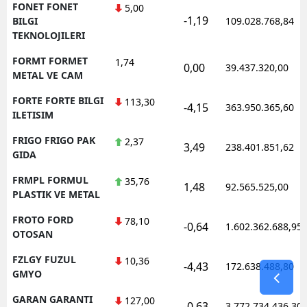
FONET FONET
5,00
-1,19
BILGI
109.028.768,84
TEKNOLOJILERI
FORMT FORMET
1,74
0,00
39.437.320,00
METAL VE CAM
FORTE FORTE BILGI
113,30
-4,15
363.950.365,60
ILETISIM
FRIGO FRIGO PAK
2,37
3,49
238.401.851,62
GIDA
FRMPL FORMUL
35,76
1,48
92.565.525,00
PLASTIK VE METAL
FROTO FORD
78,10
-0,64
1.602.362.688,95
OTOSAN
FZLGY FUZUL
10,36
-4,43
172.638.488,80
GMYO
GARAN GARANTI
127,00
-0,63
3.772.734.436,30