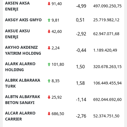
AKSEN AKSA
91,40
-4,99
497.090.250,75
ENERJI
Samsun
0,51
AKSGY AKIS GMYO
25.719.982,12
9,81
Siirt
AKSUE AKSU
42,60
Sinop
-2,92
62.947.071,68
ENERJI
Sivas
AKYHO AKDENIZ
2,24
-0,44
1.189.420,49
YATIRIM HOLDING
Tekirdağ
ALARK ALARKO
101,80
1,50
320.678.263,15
Tokat
HOLDING
Trabzon
ALBRK ALBARAKA
8,35
1,58
106.449.455,94
TURK
Tunceli
ALBTN ALBAYRAK
25,92
-1,14
692.044.692,60
BETON SANAYI
Şanlıurfa
ALCAR ALARKO
686,50
Uşak
-2,76
52.374.751,50
CARRIER
Van