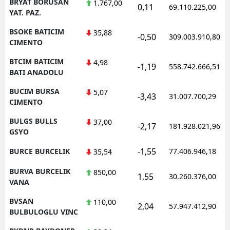
BRYAT BORUSAN
1.767,00
0,11
69.110.225,00
YAT. PAZ.
BSOKE BATICIM
35,88
-0,50
309.003.910,80
CIMENTO
BTCIM BATICIM
4,98
-1,19
558.742.666,51
BATI ANADOLU
BUCIM BURSA
5,07
-3,43
31.007.700,29
CIMENTO
BULGS BULLS
37,00
-2,17
181.928.021,96
GSYO
-1,55
BURCE BURCELIK
77.406.946,18
35,54
BURVA BURCELIK
850,00
1,55
30.260.376,00
VANA
BVSAN
110,00
2,04
57.947.412,90
BULBULOGLU VINC