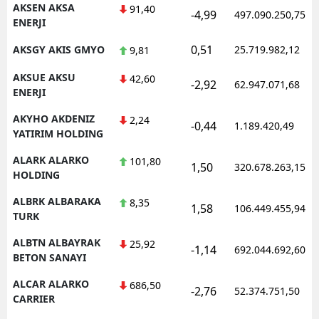
AKSEN AKSA
91,40
-4,99
497.090.250,75
ENERJI
Samsun
0,51
AKSGY AKIS GMYO
25.719.982,12
9,81
Siirt
AKSUE AKSU
42,60
Sinop
-2,92
62.947.071,68
ENERJI
Sivas
AKYHO AKDENIZ
2,24
-0,44
1.189.420,49
YATIRIM HOLDING
Tekirdağ
ALARK ALARKO
101,80
1,50
320.678.263,15
Tokat
HOLDING
Trabzon
ALBRK ALBARAKA
8,35
1,58
106.449.455,94
TURK
Tunceli
ALBTN ALBAYRAK
25,92
-1,14
692.044.692,60
BETON SANAYI
Şanlıurfa
ALCAR ALARKO
686,50
Uşak
-2,76
52.374.751,50
CARRIER
Van