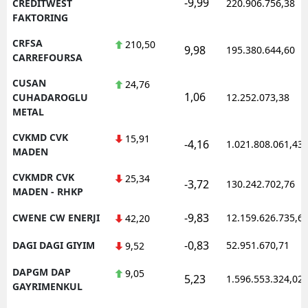
-9,99
CREDITWEST
220.906.756,38
FAKTORING
CRFSA
210,50
9,98
195.380.644,60
CARREFOURSA
CUSAN
24,76
1,06
CUHADAROGLU
12.252.073,38
METAL
CVKMD CVK
15,91
-4,16
1.021.808.061,43
MADEN
CVKMDR CVK
25,34
-3,72
130.242.702,76
MADEN - RHKP
-9,83
CWENE CW ENERJI
12.159.626.735,6
42,20
-0,83
DAGI DAGI GIYIM
52.951.670,71
9,52
DAPGM DAP
9,05
5,23
1.596.553.324,02
GAYRIMENKUL