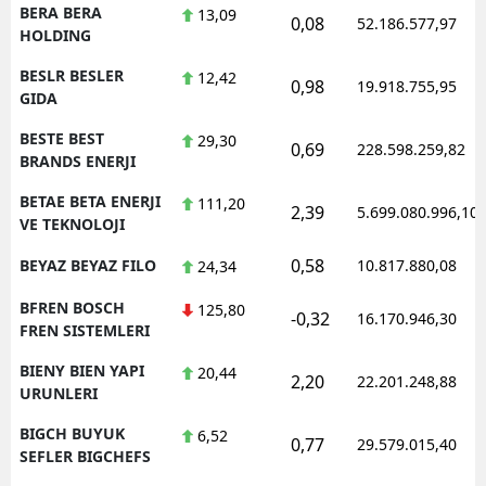
BERA BERA
13,09
0,08
52.186.577,97
HOLDING
BESLR BESLER
12,42
0,98
19.918.755,95
GIDA
BESTE BEST
29,30
0,69
228.598.259,82
BRANDS ENERJI
BETAE BETA ENERJI
111,20
2,39
5.699.080.996,10
VE TEKNOLOJI
0,58
BEYAZ BEYAZ FILO
10.817.880,08
24,34
BFREN BOSCH
125,80
-0,32
16.170.946,30
FREN SISTEMLERI
BIENY BIEN YAPI
20,44
2,20
22.201.248,88
URUNLERI
BIGCH BUYUK
6,52
0,77
29.579.015,40
SEFLER BIGCHEFS