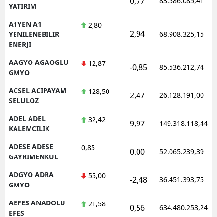
0,77
83.586.085,41
YATIRIM
Edirne
A1YEN A1
2,80
Elazığ
2,94
YENILENEBILIR
68.908.325,15
ENERJI
Erzincan
AAGYO AGAOGLU
12,87
-0,85
85.536.212,74
Erzurum
GMYO
ACSEL ACIPAYAM
128,50
Eskişehir
2,47
26.128.191,00
SELULOZ
Gaziantep
ADEL ADEL
32,42
9,97
149.318.118,44
KALEMCILIK
Giresun
ADESE ADESE
0,85
0,00
Gümüşhane
52.065.239,39
GAYRIMENKUL
Hakkari
ADGYO ADRA
55,00
-2,48
36.451.393,75
GMYO
Hatay
AEFES ANADOLU
21,58
0,56
634.480.253,24
Isparta
EFES