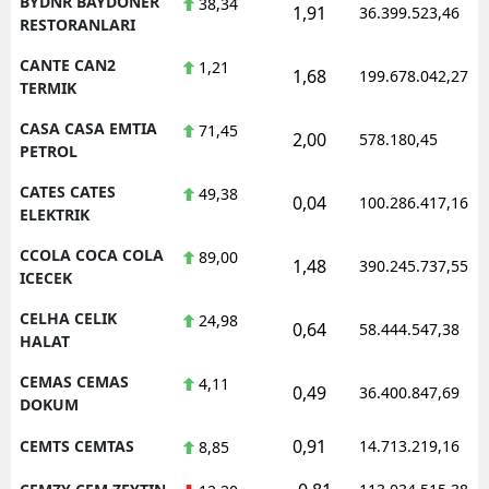
BYDNR BAYDONER
38,34
1,91
36.399.523,46
RESTORANLARI
CANTE CAN2
1,21
1,68
199.678.042,27
TERMIK
CASA CASA EMTIA
71,45
2,00
578.180,45
PETROL
CATES CATES
49,38
0,04
100.286.417,16
ELEKTRIK
CCOLA COCA COLA
89,00
1,48
390.245.737,55
ICECEK
CELHA CELIK
24,98
0,64
58.444.547,38
HALAT
CEMAS CEMAS
4,11
0,49
36.400.847,69
DOKUM
0,91
CEMTS CEMTAS
14.713.219,16
8,85