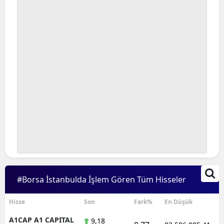
Bilecik
Bingöl
Bitlis
Bolu
Burdur
Bursa
Çanakkale
Çankırı
Çorum
#Borsa İstanbulda İşlem Gören Tüm Hisseler
Denizli
Hisse
Son
Fark%
En Düşük
Diyarbakır
A1CAP A1 CAPITAL
9,18