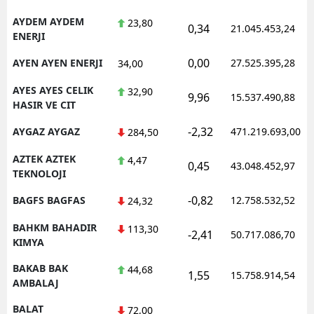
AYDEM AYDEM
23,80
0,34
21.045.453,24
ENERJI
0,00
AYEN AYEN ENERJI
27.525.395,28
34,00
AYES AYES CELIK
32,90
9,96
15.537.490,88
HASIR VE CIT
-2,32
AYGAZ AYGAZ
471.219.693,00
284,50
AZTEK AZTEK
4,47
0,45
43.048.452,97
TEKNOLOJI
-0,82
BAGFS BAGFAS
12.758.532,52
24,32
BAHKM BAHADIR
113,30
-2,41
50.717.086,70
KIMYA
BAKAB BAK
44,68
1,55
15.758.914,54
AMBALAJ
BALAT
72,00