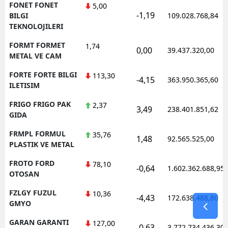
FONET FONET
5,00
-1,19
BILGI
109.028.768,84
TEKNOLOJILERI
FORMT FORMET
1,74
0,00
39.437.320,00
METAL VE CAM
FORTE FORTE BILGI
113,30
-4,15
363.950.365,60
ILETISIM
FRIGO FRIGO PAK
2,37
3,49
238.401.851,62
GIDA
FRMPL FORMUL
35,76
1,48
92.565.525,00
PLASTIK VE METAL
FROTO FORD
78,10
-0,64
1.602.362.688,95
OTOSAN
FZLGY FUZUL
10,36
-4,43
172.638.488,80
GMYO
GARAN GARANTI
127,00
-0,63
3.772.734.436,30