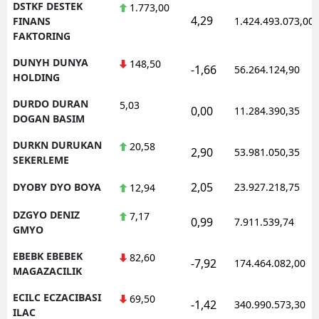
DSTKF DESTEK
1.773,00
4,29
FINANS
1.424.493.073,00
FAKTORING
DUNYH DUNYA
148,50
-1,66
56.264.124,90
HOLDING
DURDO DURAN
5,03
0,00
11.284.390,35
DOGAN BASIM
DURKN DURUKAN
20,58
2,90
53.981.050,35
SEKERLEME
2,05
DYOBY DYO BOYA
23.927.218,75
12,94
DZGYO DENIZ
7,17
0,99
7.911.539,74
GMYO
EBEBK EBEBEK
82,60
-7,92
174.464.082,00
MAGAZACILIK
ECILC ECZACIBASI
69,50
-1,42
340.990.573,30
ILAC