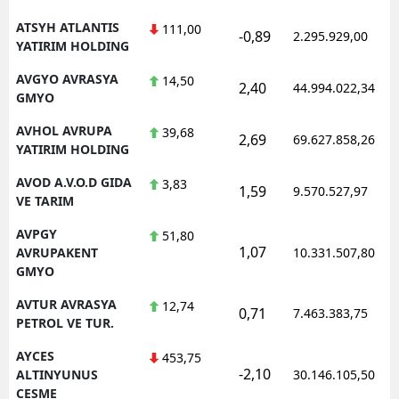
ATSYH ATLANTIS
111,00
-0,89
2.295.929,00
YATIRIM HOLDING
AVGYO AVRASYA
14,50
2,40
44.994.022,34
GMYO
AVHOL AVRUPA
39,68
2,69
69.627.858,26
YATIRIM HOLDING
AVOD A.V.O.D GIDA
3,83
1,59
9.570.527,97
VE TARIM
AVPGY
51,80
1,07
AVRUPAKENT
10.331.507,80
GMYO
AVTUR AVRASYA
12,74
0,71
7.463.383,75
PETROL VE TUR.
AYCES
453,75
-2,10
ALTINYUNUS
30.146.105,50
CESME