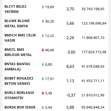
BLCYT BILICI
19,60
3,70
33.743.198,65
YATIRIM
BLUME BLUME
36,20
5,66
123.196.696,84
METAL KIMYA
BMSCH BMS CELIK
12,22
2,26
11.868.807,10
HASIR
BMSTL BMS
46,66
-3,60
177.829.715,98
BIRLESIK METAL
BNTAS BANTAS
6,80
8,63
91.678.048,63
AMBALAJ
BOBET BOGAZICI
17,91
1,13
41.453.711,11
BETON SANAYI
BORLS BORLEASE
5,38
-0,37
21.810.012,96
OTOMOTIV
5,88
BORSK BOR SEKER
65.840.848,24
5,94