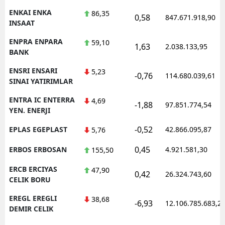
ENKAI ENKA
86,35
0,58
847.671.918,90
INSAAT
ENPRA ENPARA
59,10
1,63
2.038.133,95
BANK
ENSRI ENSARI
5,23
-0,76
114.680.039,61
SINAI YATIRIMLAR
ENTRA IC ENTERRA
4,69
-1,88
97.851.774,54
YEN. ENERJI
-0,52
EPLAS EGEPLAST
42.866.095,87
5,76
0,45
ERBOS ERBOSAN
4.921.581,30
155,50
ERCB ERCIYAS
47,90
0,42
26.324.743,60
CELIK BORU
EREGL EREGLI
38,68
-6,93
12.106.785.683,2
DEMIR CELIK