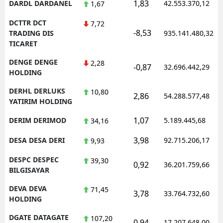
1,83
DARDL DARDANEL
42.553.370,12
1,67
DCTTR DCT
7,72
-8,53
TRADING DIS
935.141.480,32
TICARET
DENGE DENGE
2,28
-0,87
32.696.442,29
HOLDING
DERHL DERLUKS
10,80
2,86
54.288.577,48
YATIRIM HOLDING
1,07
DERIM DERIMOD
5.189.445,68
34,16
3,98
DESA DESA DERI
92.715.206,17
9,93
DESPC DESPEC
39,30
0,92
36.201.759,66
BILGISAYAR
DEVA DEVA
71,45
3,78
33.764.732,60
HOLDING
DGATE DATAGATE
107,20
0,94
17.207.648,00