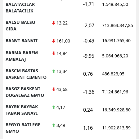
-1,71
BALATACILAR
1.548.845,50
BALATACILIK
BALSU BALSU
13,22
-2,07
713.863.347,85
GIDA
-0,49
BANVT BANVIT
16.931.765,40
161,00
BARMA BAREM
14,84
-9,95
5.064.966,20
AMBALAJ
BASCM BASTAS
13,34
0,76
486.823,05
BASKENT CIMENTO
BASGZ BASKENT
43,68
-1,36
7.124.661,96
DOGALGAZ GMYO
BAYRK BAYRAK
4,17
0,24
16.349.928,80
TABAN SANAYI
BEGYO BATI EGE
3,49
1,16
11.902.813,59
GMYO