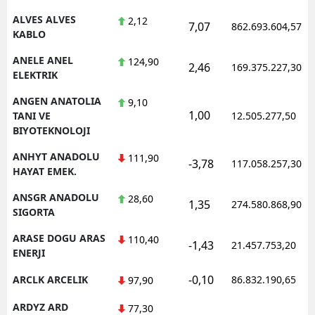
ALVES ALVES
2,12
7,07
862.693.604,57
Yalova
KABLO
Karabük
ANELE ANEL
124,90
2,46
169.375.227,30
ELEKTRIK
Kilis
ANGEN ANATOLIA
9,10
1,00
Osmaniye
TANI VE
12.505.277,50
BIYOTEKNOLOJI
Düzce
ANHYT ANADOLU
111,90
-3,78
117.058.257,30
HAYAT EMEK.
ANSGR ANADOLU
28,60
1,35
274.580.868,90
SIGORTA
ARASE DOGU ARAS
110,40
-1,43
21.457.753,20
ENERJI
-0,10
ARCLK ARCELIK
86.832.190,65
97,90
ARDYZ ARD
77,30