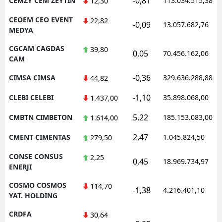
-0,81
CEMZY CEM ZEYTIN
113.034.515,38
12,30
CEOEM CEO EVENT
22,82
-0,09
13.057.682,76
MEDYA
CGCAM CAGDAS
39,80
0,05
70.456.162,06
CAM
-0,36
CIMSA CIMSA
329.636.288,88
44,82
-1,10
CLEBI CELEBI
35.898.068,00
1.437,00
5,22
CMBTN CIMBETON
185.153.083,00
1.614,00
2,47
CMENT CIMENTAS
1.045.824,50
279,50
CONSE CONSUS
2,25
0,45
18.969.734,97
ENERJI
COSMO COSMOS
114,70
-1,38
4.216.401,10
YAT. HOLDING
CRDFA
30,64