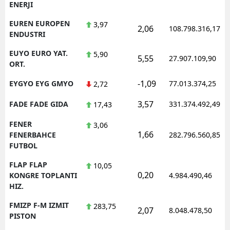
ENERJI
EUREN EUROPEN
3,97
2,06
108.798.316,17
ENDUSTRI
EUYO EURO YAT.
5,90
5,55
27.907.109,90
ORT.
-1,09
EYGYO EYG GMYO
77.013.374,25
2,72
3,57
FADE FADE GIDA
331.374.492,49
17,43
FENER
3,06
1,66
FENERBAHCE
282.796.560,85
FUTBOL
FLAP FLAP
10,05
0,20
KONGRE TOPLANTI
4.984.490,46
HIZ.
FMIZP F-M IZMIT
283,75
2,07
8.048.478,50
PISTON