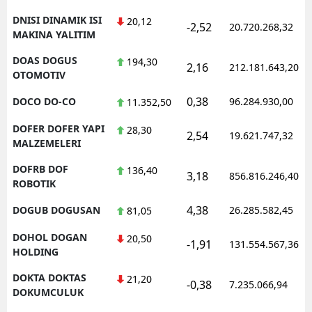
DNISI DINAMIK ISI
20,12
-2,52
20.720.268,32
MAKINA YALITIM
DOAS DOGUS
194,30
2,16
212.181.643,20
OTOMOTIV
0,38
DOCO DO-CO
96.284.930,00
11.352,50
DOFER DOFER YAPI
28,30
2,54
19.621.747,32
MALZEMELERI
DOFRB DOF
136,40
3,18
856.816.246,40
ROBOTIK
4,38
DOGUB DOGUSAN
26.285.582,45
81,05
DOHOL DOGAN
20,50
-1,91
131.554.567,36
HOLDING
DOKTA DOKTAS
21,20
-0,38
7.235.066,94
DOKUMCULUK