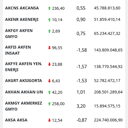
0,55
AKCNS AKCANSA
45.788.813,60
236,40
Malatya
0,90
AKENR AKENERJI
51.859.410,14
10,14
Manisa
AKFGY AKFEN
2,69
Kahramanmaraş
0,75
65.234.427,32
GMYO
Mardin
AKFIS AKFEN
96,55
-1,58
143.809.048,65
INSAAT
Muğla
AKFYE AKFEN YEN.
23,88
-1,57
138.770.544,92
Muş
ENERJI
Nevşehir
-1,53
AKGRT AKSIGORTA
52.782.472,17
6,43
Niğde
1,01
AKHAN AKHAN UN
208.501.289,64
42,20
Ordu
AKMGY AKMERKEZ
258,00
3,20
15.894.575,15
GMYO
Rize
-0,87
AKSA AKSA
224.740.006,90
12,54
Sakarya