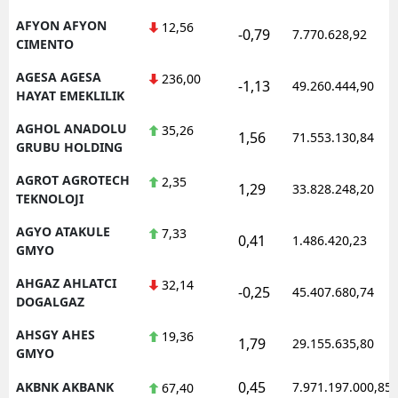
Mersin
AFYON AFYON
12,56
-0,79
7.770.628,92
CIMENTO
İstanbul
AGESA AGESA
236,00
-1,13
49.260.444,90
HAYAT EMEKLILIK
İzmir
AGHOL ANADOLU
35,26
Kars
1,56
71.553.130,84
GRUBU HOLDING
Kastamonu
AGROT AGROTECH
2,35
1,29
33.828.248,20
TEKNOLOJI
Kayseri
AGYO ATAKULE
7,33
0,41
1.486.420,23
Kırklareli
GMYO
Kırşehir
AHGAZ AHLATCI
32,14
-0,25
45.407.680,74
DOGALGAZ
Kocaeli
AHSGY AHES
19,36
1,79
29.155.635,80
Konya
GMYO
0,45
AKBNK AKBANK
7.971.197.000,85
67,40
Kütahya