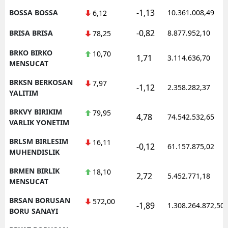
-1,13
BOSSA BOSSA
10.361.008,49
6,12
-0,82
BRISA BRISA
8.877.952,10
78,25
BRKO BIRKO
10,70
1,71
3.114.636,70
MENSUCAT
BRKSN BERKOSAN
7,97
-1,12
2.358.282,37
YALITIM
BRKVY BIRIKIM
79,95
4,78
74.542.532,65
VARLIK YONETIM
BRLSM BIRLESIM
16,11
-0,12
61.157.875,02
MUHENDISLIK
BRMEN BIRLIK
18,10
2,72
5.452.771,18
MENSUCAT
BRSAN BORUSAN
572,00
-1,89
1.308.264.872,50
BORU SANAYI