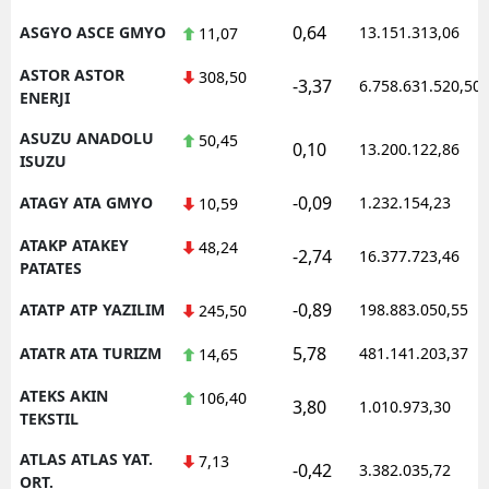
0,64
ASGYO ASCE GMYO
13.151.313,06
11,07
ASTOR ASTOR
308,50
-3,37
6.758.631.520,50
ENERJI
ASUZU ANADOLU
50,45
0,10
13.200.122,86
ISUZU
-0,09
ATAGY ATA GMYO
1.232.154,23
10,59
ATAKP ATAKEY
48,24
-2,74
16.377.723,46
PATATES
-0,89
ATATP ATP YAZILIM
198.883.050,55
245,50
5,78
ATATR ATA TURIZM
481.141.203,37
14,65
ATEKS AKIN
106,40
3,80
1.010.973,30
TEKSTIL
ATLAS ATLAS YAT.
7,13
-0,42
3.382.035,72
ORT.