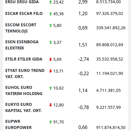
2,99
ERSU ERSU GIDA
8.513.734,00
23,42
1,20
ESCAR ESCAR FILO
97.326.379,02
45,36
ESCOM ESCORT
5,80
0,69
339.541.892,26
TEKNOLOJI
ESEN ESENBOGA
3,37
1,51
89.808.012,69
ELEKTRIK
-2,74
ETILR ETILER GIDA
35.532.958,52
5,69
ETYAT EURO TREND
13,71
-0,22
11.194.021,90
YAT. ORT.
EUHOL EURO
10,62
1,14
4.711.381,05
YATIRIM HOLDING
EUKYO EURO
12,80
-0,78
9.221.557,99
KAPITAL YAT. ORT.
EUPWR
91,70
0,66
EUROPOWER
911.874.814,50