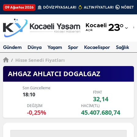
09 Ağustos 2026
DÖVİZ PİYASALARI
ALTIN FİYATLARI
NÖBETÇİ
Adana
Kocaeli
23
°
Adıyaman
Açık
Afyonkarahisar
Gündem
Dünya
Yaşam
Spor
Kocaelispor
Sağlık
Ağrı
/
Hisse Senedi Fiyatları
Amasya
AHGAZ AHLATCI DOGALGAZ
Ankara
Son Güncelleme
FİYAT
Antalya
18:10
32,14
DEĞİŞİM
HACİM(TL)
Artvin
-0,25%
45.407.680,74
Aydın
Balıkesir