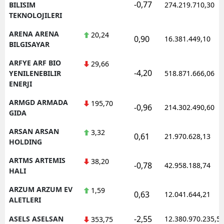
-0,77
BILISIM
274.219.710,30
TEKNOLOJILERI
ARENA ARENA
20,24
0,90
16.381.449,10
BILGISAYAR
ARFYE ARF BIO
29,66
-4,20
YENILENEBILIR
518.871.666,06
ENERJI
ARMGD ARMADA
195,70
-0,96
214.302.490,60
GIDA
ARSAN ARSAN
3,32
0,61
21.970.628,13
HOLDING
ARTMS ARTEMIS
38,20
-0,78
42.958.188,74
HALI
ARZUM ARZUM EV
1,59
0,63
12.041.644,21
ALETLERI
-2,55
ASELS ASELSAN
12.380.970.235,5
353,75