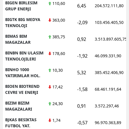
BIGEN BIRLESIM
110,60
6,45
204.572.111,80
GRUP ENERJI
BIGTK BIG MEDYA
363,00
-2,09
103.456.405,50
TEKNOLOJI
BIMAS BIM
385,75
0,92
3.513.897.605,75
MAGAZALAR
BINBN BIN ULASIM
178,60
-1,92
46.099.331,90
TEKNOLOJILERI
BINHO 1000
10,30
5,32
385.452.406,90
YATIRIMLAR HOL.
BIOEN BIOTREND
17,42
-1,58
68.461.191,64
CEVRE VE ENERJI
BIZIM BIZIM
24,30
0,91
3.572.297,46
MAGAZALARI
BJKAS BESIKTAS
1,74
-0,57
96.970.363,89
FUTBOL YAT.