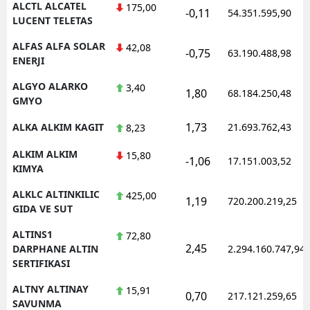
ALCTL ALCATEL
175,00
-0,11
54.351.595,90
LUCENT TELETAS
Yozgat
ALFAS ALFA SOLAR
42,08
-0,75
63.190.488,98
Zonguldak
ENERJI
Aksaray
ALGYO ALARKO
3,40
1,80
68.184.250,48
GMYO
Bayburt
1,73
ALKA ALKIM KAGIT
21.693.762,43
8,23
Karaman
ALKIM ALKIM
15,80
-1,06
17.151.003,52
Kırıkkale
KIMYA
ALKLC ALTINKILIC
425,00
Batman
1,19
720.200.219,25
GIDA VE SUT
Şırnak
ALTINS1
72,80
2,45
DARPHANE ALTIN
2.294.160.747,94
Bartın
SERTIFIKASI
Ardahan
ALTNY ALTINAY
15,91
0,70
217.121.259,65
SAVUNMA
Iğdır