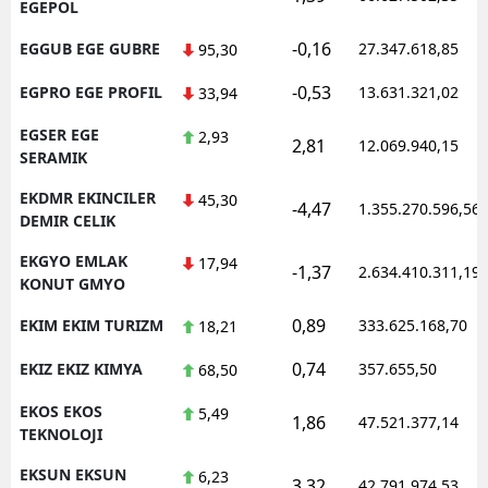
EGEPOL
-0,16
EGGUB EGE GUBRE
27.347.618,85
95,30
-0,53
EGPRO EGE PROFIL
13.631.321,02
33,94
EGSER EGE
2,93
2,81
12.069.940,15
SERAMIK
EKDMR EKINCILER
45,30
-4,47
1.355.270.596,56
DEMIR CELIK
EKGYO EMLAK
17,94
-1,37
2.634.410.311,19
KONUT GMYO
0,89
EKIM EKIM TURIZM
333.625.168,70
18,21
0,74
EKIZ EKIZ KIMYA
357.655,50
68,50
EKOS EKOS
5,49
1,86
47.521.377,14
TEKNOLOJI
EKSUN EKSUN
6,23
3,32
42.791.974,53