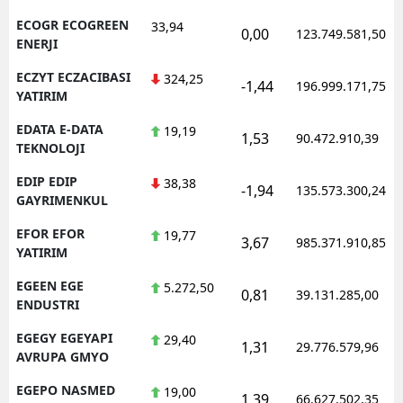
ECOGR ECOGREEN
33,94
0,00
123.749.581,50
ENERJI
ECZYT ECZACIBASI
324,25
-1,44
196.999.171,75
YATIRIM
EDATA E-DATA
19,19
1,53
90.472.910,39
TEKNOLOJI
EDIP EDIP
38,38
-1,94
135.573.300,24
GAYRIMENKUL
EFOR EFOR
19,77
3,67
985.371.910,85
YATIRIM
EGEEN EGE
5.272,50
0,81
39.131.285,00
ENDUSTRI
EGEGY EGEYAPI
29,40
1,31
29.776.579,96
AVRUPA GMYO
EGEPO NASMED
19,00
1,39
66.627.502,35