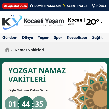
08 Ağustos 2026
DÖVİZ PİYASALARI
ALTIN FİYATLARI
NÖBETÇİ
Adana
Kocaeli
20
°
Adıyaman
Açık
Afyonkarahisar
Gündem
Dünya
Yaşam
Spor
Kocaelispor
Sağlık
Ağrı
/
Namaz Vakitleri
Amasya
Ankara
YOZGAT NAMAZ
Antalya
VAKİTLERİ
Artvin
Öğle
Vaktine Kalan Süre
Aydın
01
: 44 :
35
Balıkesir