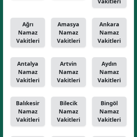
Vakitleri
Yalova
Ağrı
Amasya
Ankara
Karabük
Namaz
Namaz
Namaz
Kilis
Vakitleri
Vakitleri
Vakitleri
Osmaniye
Düzce
Antalya
Artvin
Aydın
Namaz
Namaz
Namaz
Vakitleri
Vakitleri
Vakitleri
Balıkesir
Bilecik
Bingöl
Namaz
Namaz
Namaz
Vakitleri
Vakitleri
Vakitleri