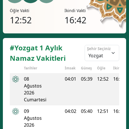
Bilecik
Öğle Vakti
İkindi Vakti
Akşa
12:52
16:42
19
Bingöl
Bitlis
Bolu
#Yozgat 1 Aylık
Şehir Seçiniz
Burdur
Namaz Vakitleri
Bursa
Tarihler
İmsak
Güneş
Öğle
İkindi
Çanakkale
08
04:01
05:39
12:52
16:42
Ağustos
Çankırı
2026
Cumartesi
Çorum
09
04:02
05:40
12:51
16:42
Denizli
Ağustos
Diyarbakır
2026