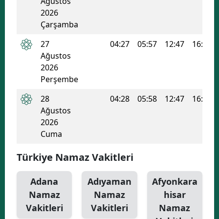
Ağustos
2026
Yozgat
Çarşamba
Zonguldak
27
04:27
05:57
12:47
16:30
Ağustos
Aksaray
2026
Bayburt
Perşembe
28
04:28
05:58
12:47
16:29
Karaman
Ağustos
Kırıkkale
2026
Cuma
Batman
Türkiye Namaz Vakitleri
Şırnak
Bartın
Adana
Adıyaman
Afyonkara
Namaz
Namaz
hisar
Ardahan
Vakitleri
Vakitleri
Namaz
Iğdır