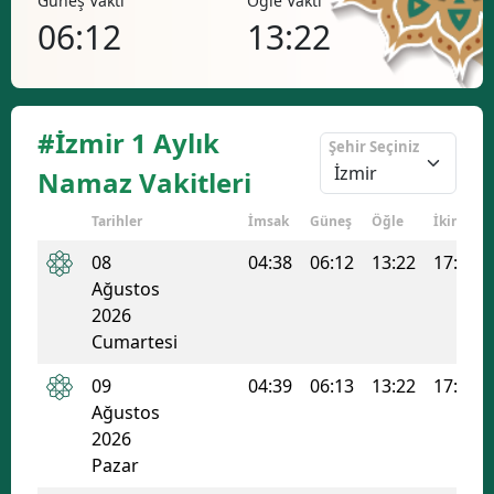
Vakti
Öğle Vakti
İkindi Vakti
Bilecik
:12
13:22
17:11
Bingöl
Bitlis
#İzmir 1 Aylık
Şehir Seçiniz
Bolu
Namaz Vakitleri
Burdur
Tarihler
İmsak
Güneş
Öğle
İkindi
Bursa
08
04:38
06:12
13:22
17:11
Ağustos
Çanakkale
2026
Cumartesi
Çankırı
09
04:39
06:13
13:22
17:10
Çorum
Ağustos
Denizli
2026
Pazar
Diyarbakır