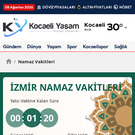
08 Ağustos 2026
DÖVİZ PİYASALARI
ALTIN FİYATLARI
NÖBETÇİ
Adana
Kocaeli
30
°
Adıyaman
Açık
Afyonkarahisar
Gündem
Dünya
Yaşam
Spor
Kocaelispor
Sağlık
Ağrı
/
Namaz Vakitleri
Amasya
Ankara
İZMIR NAMAZ VAKİTLERİ
Antalya
Yatsı
Vaktine Kalan Süre
Artvin
00
: 01 :
20
Aydın
Balıkesir