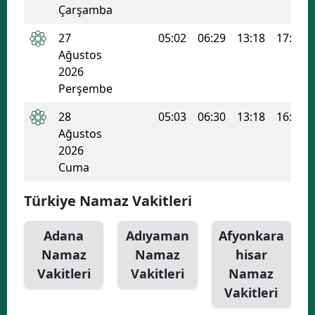
Çarşamba
Yozgat
27
05:02
06:29
13:18
17:00
Ağustos
Zonguldak
2026
Aksaray
Perşembe
Bayburt
28
05:03
06:30
13:18
16:59
Ağustos
Karaman
2026
Cuma
Kırıkkale
Türkiye Namaz Vakitleri
Batman
Şırnak
Adana
Adıyaman
Afyonkara
Namaz
Namaz
hisar
Bartın
Vakitleri
Vakitleri
Namaz
Ardahan
Vakitleri
Iğdır