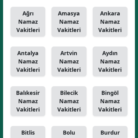
Yalova
Ağrı
Amasya
Ankara
Namaz
Namaz
Namaz
Karabük
Vakitleri
Vakitleri
Vakitleri
Kilis
Osmaniye
Antalya
Artvin
Aydın
Namaz
Namaz
Namaz
Düzce
Vakitleri
Vakitleri
Vakitleri
Balıkesir
Bilecik
Bingöl
Namaz
Namaz
Namaz
Vakitleri
Vakitleri
Vakitleri
Bitlis
Bolu
Burdur