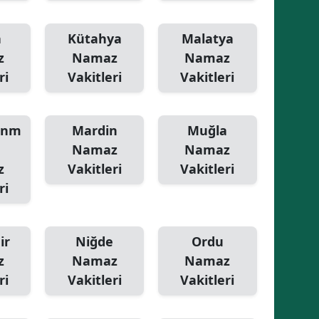
Yalova
a
Kütahya
Malatya
z
Namaz
Namaz
Karabük
ri
Vakitleri
Vakitleri
Kilis
Osmaniye
anm
Mardin
Muğla
Düzce
Namaz
Namaz
z
Vakitleri
Vakitleri
ri
ir
Niğde
Ordu
z
Namaz
Namaz
ri
Vakitleri
Vakitleri