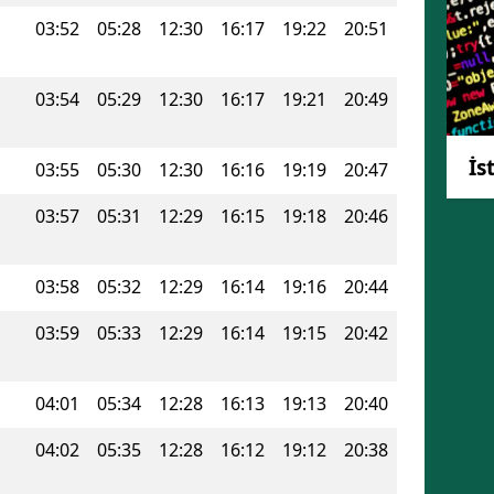
03:52
05:28
12:30
16:17
19:22
20:51
Mersin
İstanbul
03:54
05:29
12:30
16:17
19:21
20:49
İzmir
İs
Kars
03:55
05:30
12:30
16:16
19:19
20:47
Kastamonu
03:57
05:31
12:29
16:15
19:18
20:46
Kayseri
03:58
05:32
12:29
16:14
19:16
20:44
Kırklareli
03:59
05:33
12:29
16:14
19:15
20:42
Kırşehir
Kocaeli
04:01
05:34
12:28
16:13
19:13
20:40
Konya
04:02
05:35
12:28
16:12
19:12
20:38
Kütahya