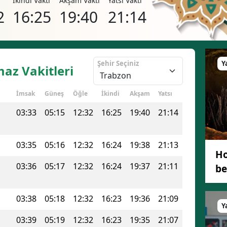
i
İkindi Vakti
Akşam Vakti
Yatsı Vakti
Bilecik
2
16:25
19:40
21:14
Bingöl
Bitlis
Şehir Seçiniz
Y
az Vakitleri
Bolu
İmsak
Güneş
Öğle
İkindi
Akşam
Yatsı
Burdur
03:33
05:15
12:32
16:25
19:40
21:14
Bursa
Çanakkale
03:35
05:16
12:32
16:24
19:38
21:13
Ho
Çankırı
03:36
05:17
12:32
16:24
19:37
21:11
be
Çorum
03:38
05:18
12:32
16:23
19:36
21:09
Denizli
Y
Diyarbakır
03:39
05:19
12:32
16:23
19:35
21:07