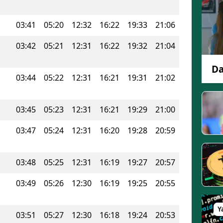
Edirne
03:41
05:20
12:32
16:22
19:33
21:06
Elazığ
03:42
05:21
12:31
16:22
19:32
21:04
Erzincan
Da
Erzurum
03:44
05:22
12:31
16:21
19:31
21:02
Eskişehir
03:45
05:23
12:31
16:21
19:29
21:00
Gaziantep
03:47
05:24
12:31
16:20
19:28
20:59
Giresun
Gümüşhane
03:48
05:25
12:31
16:19
19:27
20:57
Hakkari
03:49
05:26
12:30
16:19
19:25
20:55
Hatay
Y
03:51
05:27
12:30
16:18
19:24
20:53
Isparta