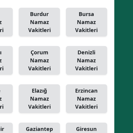
Samsun
Burdur
Bursa
z
Namaz
Namaz
Siirt
ri
Vakitleri
Vakitleri
Sinop
Sivas
ı
Çorum
Denizli
Tekirdağ
z
Namaz
Namaz
ri
Vakitleri
Vakitleri
Tokat
Trabzon
e
Elazığ
Erzincan
Tunceli
z
Namaz
Namaz
ri
Vakitleri
Vakitleri
Şanlıurfa
Uşak
ir
Gaziantep
Giresun
Van