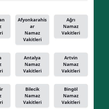
Malatya
Manisa
an
Afyonkarahis
Ağrı
z
ar
Namaz
Kahramanmaraş
ri
Namaz
Vakitleri
Mardin
Vakitleri
Muğla
a
Antalya
Artvin
Muş
z
Namaz
Namaz
Nevşehir
ri
Vakitleri
Vakitleri
Niğde
Ordu
ir
Bilecik
Bingöl
z
Namaz
Namaz
Rize
ri
Vakitleri
Vakitleri
Sakarya