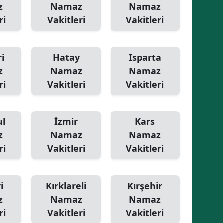
z
Namaz
Namaz
Yozgat
ri
Vakitleri
Vakitleri
Zonguldak
i
Hatay
Isparta
Aksaray
z
Namaz
Namaz
Bayburt
ri
Vakitleri
Vakitleri
Karaman
ul
İzmir
Kars
Kırıkkale
z
Namaz
Namaz
Batman
ri
Vakitleri
Vakitleri
Şırnak
Bartın
i
Kırklareli
Kırşehir
z
Namaz
Namaz
Ardahan
ri
Vakitleri
Vakitleri
Iğdır