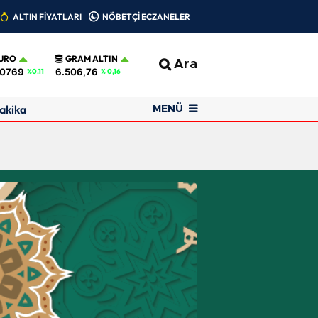
ALTIN FİYATLARI
NÖBETÇİ ECZANELER
URO
GRAM ALTIN
Ara
,0769
6.506,76
%0.11
% 0,16
akika
MENÜ