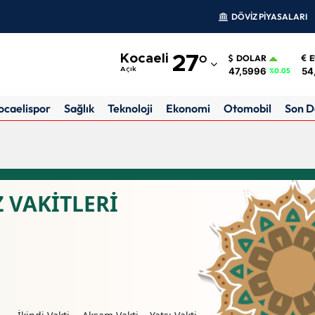
DÖVİZ PİYASALARI
Adana
Kocaeli
27
°
DOLAR
Adıyaman
47,5996
54
Açık
%0.05
Afyonkarahisar
ocaelispor
Sağlık
Teknoloji
Ekonomi
Otomobil
Son D
Ağrı
Amasya
Ankara
 VAKİTLERİ
Antalya
Artvin
Aydın
Balıkesir