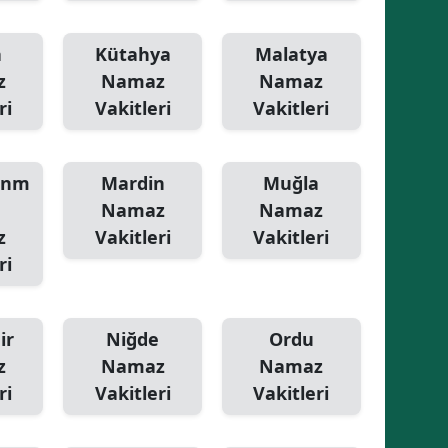
Yalova
a
Kütahya
Malatya
z
Namaz
Namaz
Karabük
ri
Vakitleri
Vakitleri
Kilis
Osmaniye
anm
Mardin
Muğla
Düzce
Namaz
Namaz
z
Vakitleri
Vakitleri
ri
ir
Niğde
Ordu
z
Namaz
Namaz
ri
Vakitleri
Vakitleri