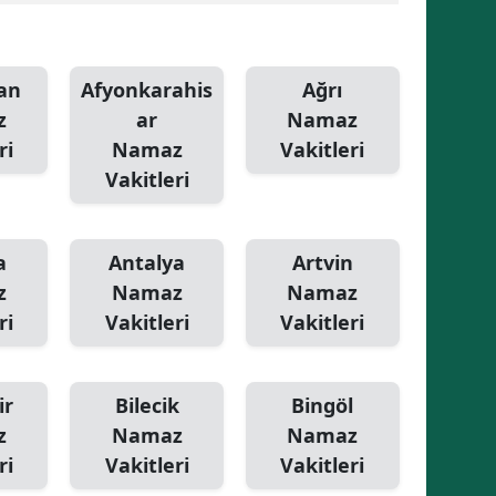
Malatya
Manisa
an
Afyonkarahis
Ağrı
z
ar
Namaz
Kahramanmaraş
ri
Namaz
Vakitleri
Mardin
Vakitleri
Muğla
a
Antalya
Artvin
Muş
z
Namaz
Namaz
Nevşehir
ri
Vakitleri
Vakitleri
Niğde
Ordu
ir
Bilecik
Bingöl
z
Namaz
Namaz
Rize
ri
Vakitleri
Vakitleri
Sakarya