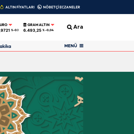
ALTIN FİYATLARI
NÖBETÇİ ECZANELER
EURO
GRAM ALTIN
Ara
,9721
6.493,25
%-0.1
% -0,04
akika
MENÜ