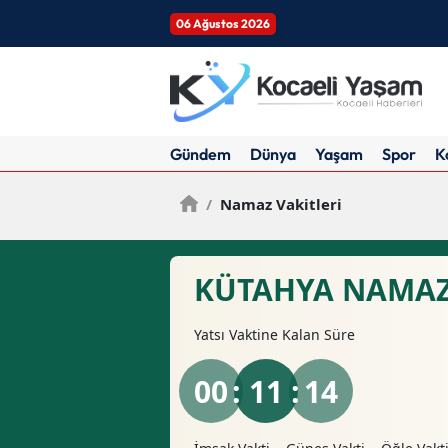
06 Ağustos 2026
Gündem
Dünya
Yaşam
Spor
K
/
Namaz Vakitleri
KÜTAHYA NAMAZ
Yatsı
Vaktine Kalan Süre
00
: 11 :
13