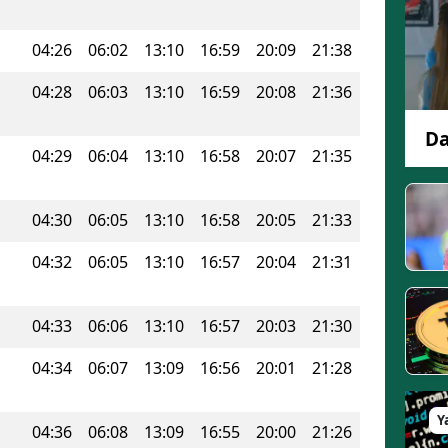
Edirne
04:26
06:02
13:10
16:59
20:09
21:38
Elazığ
04:28
06:03
13:10
16:59
20:08
21:36
Erzincan
Da
Erzurum
04:29
06:04
13:10
16:58
20:07
21:35
Eskişehir
04:30
06:05
13:10
16:58
20:05
21:33
Gaziantep
04:32
06:05
13:10
16:57
20:04
21:31
Giresun
Gümüşhane
04:33
06:06
13:10
16:57
20:03
21:30
Hakkari
04:34
06:07
13:09
16:56
20:01
21:28
Hatay
Y
04:36
06:08
13:09
16:55
20:00
21:26
Isparta