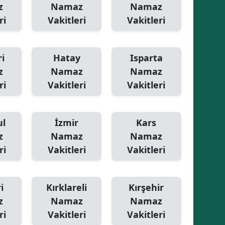
z
Namaz
Namaz
Yozgat
ri
Vakitleri
Vakitleri
Zonguldak
i
Hatay
Isparta
Aksaray
z
Namaz
Namaz
Bayburt
ri
Vakitleri
Vakitleri
Karaman
ul
İzmir
Kars
Kırıkkale
z
Namaz
Namaz
Batman
ri
Vakitleri
Vakitleri
Şırnak
Bartın
i
Kırklareli
Kırşehir
z
Namaz
Namaz
Ardahan
ri
Vakitleri
Vakitleri
Iğdır