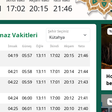
i
İkindi Vakti
Akşam Vakti
Yatsı Vakti
Bilecik
1
17:02
20:15
21:46
Bingöl
Bitlis
Şehir Seçiniz
Y
az Vakitleri
Bolu
İmsak
Güneş
Öğle
İkindi
Akşam
Yatsı
Burdur
04:19
05:57
13:11
17:02
20:15
21:46
Bursa
Çanakkale
04:21
05:58
13:11
17:01
20:14
21:44
Ho
Çankırı
04:22
05:59
13:11
17:01
20:13
21:43
be
Çorum
04:24
06:00
13:11
17:00
20:12
21:41
Denizli
Y
Diyarbakır
04:25
06:01
13:11
17:00
20:10
21:40