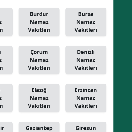
Samsun
Burdur
Bursa
z
Namaz
Namaz
Siirt
ri
Vakitleri
Vakitleri
Sinop
Sivas
ı
Çorum
Denizli
Tekirdağ
z
Namaz
Namaz
ri
Vakitleri
Vakitleri
Tokat
Trabzon
e
Elazığ
Erzincan
Tunceli
z
Namaz
Namaz
ri
Vakitleri
Vakitleri
Şanlıurfa
Uşak
ir
Gaziantep
Giresun
Van