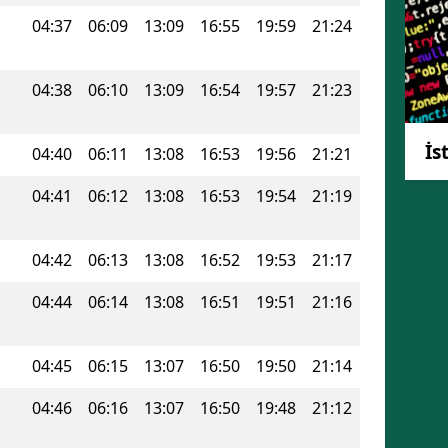
04:37
06:09
13:09
16:55
19:59
21:24
Mersin
İstanbul
04:38
06:10
13:09
16:54
19:57
21:23
İzmir
İs
Kars
04:40
06:11
13:08
16:53
19:56
21:21
Kastamonu
04:41
06:12
13:08
16:53
19:54
21:19
Kayseri
04:42
06:13
13:08
16:52
19:53
21:17
Kırklareli
04:44
06:14
13:08
16:51
19:51
21:16
Kırşehir
Kocaeli
04:45
06:15
13:07
16:50
19:50
21:14
Konya
04:46
06:16
13:07
16:50
19:48
21:12
Kütahya