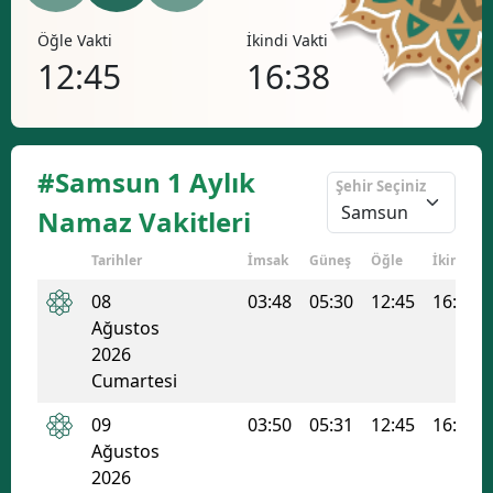
Bilecik
Öğle Vakti
İkindi Vakti
Akşa
12:45
16:38
19
Bingöl
Bitlis
Bolu
#Samsun 1 Aylık
Şehir Seçiniz
Burdur
Namaz Vakitleri
Bursa
Tarihler
İmsak
Güneş
Öğle
İkindi
Çanakkale
08
03:48
05:30
12:45
16:38
Ağustos
Çankırı
2026
Cumartesi
Çorum
09
03:50
05:31
12:45
16:37
Denizli
Ağustos
Diyarbakır
2026