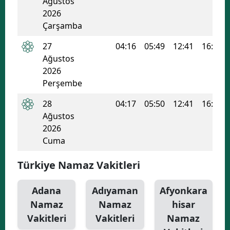
Ağustos
2026
Yozgat
Çarşamba
Zonguldak
27
04:16
05:49
12:41
16:25
Ağustos
Aksaray
2026
Bayburt
Perşembe
28
04:17
05:50
12:41
16:24
Karaman
Ağustos
Kırıkkale
2026
Cuma
Batman
Türkiye Namaz Vakitleri
Şırnak
Bartın
Adana
Adıyaman
Afyonkara
Namaz
Namaz
hisar
Ardahan
Vakitleri
Vakitleri
Namaz
Iğdır