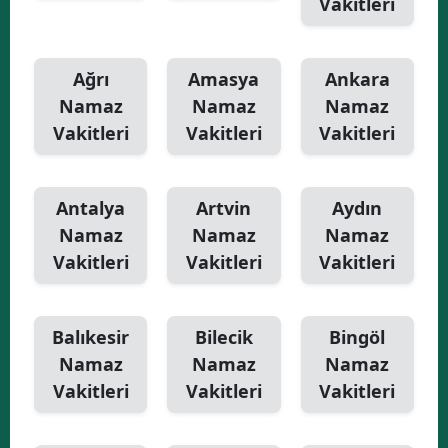
Vakitleri
Yalova
Ağrı
Amasya
Ankara
Karabük
Namaz
Namaz
Namaz
Kilis
Vakitleri
Vakitleri
Vakitleri
Osmaniye
Düzce
Antalya
Artvin
Aydın
Namaz
Namaz
Namaz
Vakitleri
Vakitleri
Vakitleri
Balıkesir
Bilecik
Bingöl
Namaz
Namaz
Namaz
Vakitleri
Vakitleri
Vakitleri