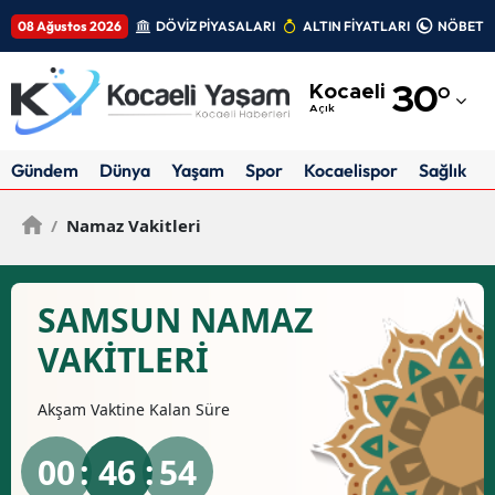
08 Ağustos 2026
DÖVİZ PİYASALARI
ALTIN FİYATLARI
NÖBETÇİ
Adana
Kocaeli
30
°
Adıyaman
Açık
Afyonkarahisar
Gündem
Dünya
Yaşam
Spor
Kocaelispor
Sağlık
Ağrı
/
Namaz Vakitleri
Amasya
Ankara
SAMSUN NAMAZ
Antalya
VAKİTLERİ
Artvin
Akşam
Vaktine Kalan Süre
Aydın
00
: 46 :
53
Balıkesir