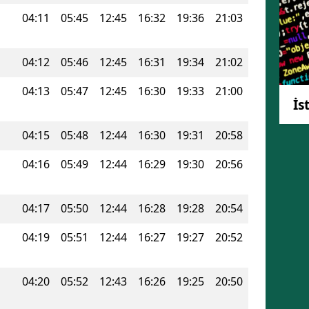
04:11
05:45
12:45
16:32
19:36
21:03
Mersin
İstanbul
04:12
05:46
12:45
16:31
19:34
21:02
İzmir
04:13
05:47
12:45
16:30
19:33
21:00
İs
Kars
Kastamonu
04:15
05:48
12:44
16:30
19:31
20:58
Kayseri
04:16
05:49
12:44
16:29
19:30
20:56
Kırklareli
04:17
05:50
12:44
16:28
19:28
20:54
Kırşehir
04:19
05:51
12:44
16:27
19:27
20:52
Kocaeli
Konya
04:20
05:52
12:43
16:26
19:25
20:50
Kütahya