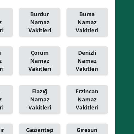
Samsun
Burdur
Bursa
z
Namaz
Namaz
Siirt
ri
Vakitleri
Vakitleri
Sinop
Sivas
ı
Çorum
Denizli
Tekirdağ
z
Namaz
Namaz
ri
Vakitleri
Vakitleri
Tokat
Trabzon
e
Elazığ
Erzincan
Tunceli
z
Namaz
Namaz
ri
Vakitleri
Vakitleri
Şanlıurfa
Uşak
ir
Gaziantep
Giresun
Van