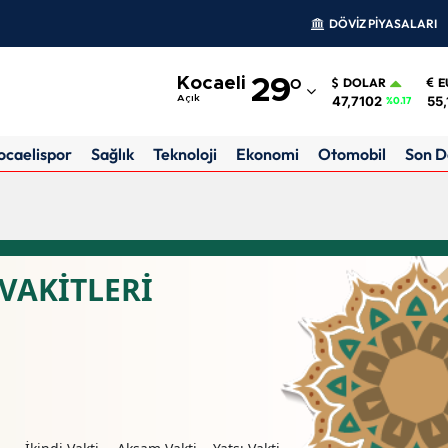
DÖVİZ PİYASALARI
Adana
Kocaeli
29
°
DOLAR
E
Adıyaman
47,7102
55
Açık
%0.17
Afyonkarahisar
ocaelispor
Sağlık
Teknoloji
Ekonomi
Otomobil
Son D
Ağrı
Amasya
Ankara
VAKİTLERİ
Antalya
Artvin
Aydın
Balıkesir