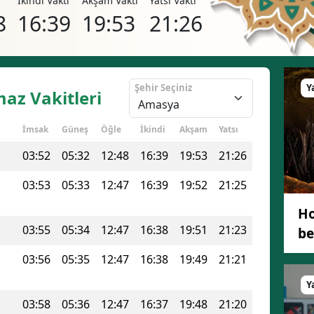
i
İkindi Vakti
Akşam Vakti
Yatsı Vakti
Bilecik
8
16:39
19:53
21:26
Bingöl
Bitlis
Şehir Seçiniz
Y
az Vakitleri
Bolu
İmsak
Güneş
Öğle
İkindi
Akşam
Yatsı
Burdur
03:52
05:32
12:48
16:39
19:53
21:26
Bursa
03:53
05:33
12:47
16:39
19:52
21:25
Çanakkale
Ho
Çankırı
03:55
05:34
12:47
16:38
19:51
21:23
be
Çorum
03:56
05:35
12:47
16:38
19:49
21:21
Denizli
Y
Diyarbakır
03:58
05:36
12:47
16:37
19:48
21:20