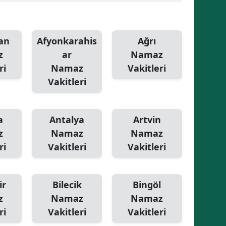
Malatya
Manisa
an
Afyonkarahis
Ağrı
z
ar
Namaz
Kahramanmaraş
ri
Namaz
Vakitleri
Mardin
Vakitleri
Muğla
a
Antalya
Artvin
Muş
z
Namaz
Namaz
Nevşehir
ri
Vakitleri
Vakitleri
Niğde
Ordu
ir
Bilecik
Bingöl
z
Namaz
Namaz
Rize
ri
Vakitleri
Vakitleri
Sakarya