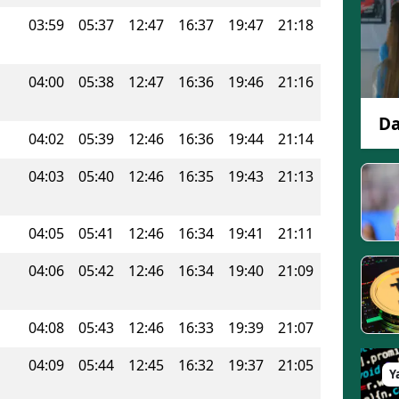
Edirne
03:59
05:37
12:47
16:37
19:47
21:18
Elazığ
04:00
05:38
12:47
16:36
19:46
21:16
Erzincan
Da
Erzurum
04:02
05:39
12:46
16:36
19:44
21:14
Eskişehir
04:03
05:40
12:46
16:35
19:43
21:13
Gaziantep
04:05
05:41
12:46
16:34
19:41
21:11
Giresun
04:06
05:42
12:46
16:34
19:40
21:09
Gümüşhane
Hakkari
04:08
05:43
12:46
16:33
19:39
21:07
Hatay
04:09
05:44
12:45
16:32
19:37
21:05
Y
Isparta