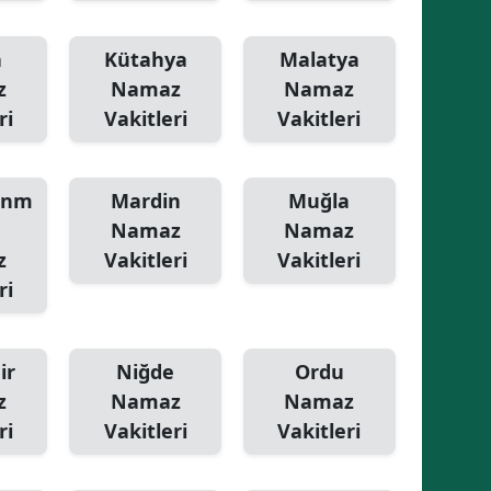
Yalova
a
Kütahya
Malatya
z
Namaz
Namaz
Karabük
ri
Vakitleri
Vakitleri
Kilis
Osmaniye
anm
Mardin
Muğla
Düzce
Namaz
Namaz
z
Vakitleri
Vakitleri
ri
ir
Niğde
Ordu
z
Namaz
Namaz
ri
Vakitleri
Vakitleri