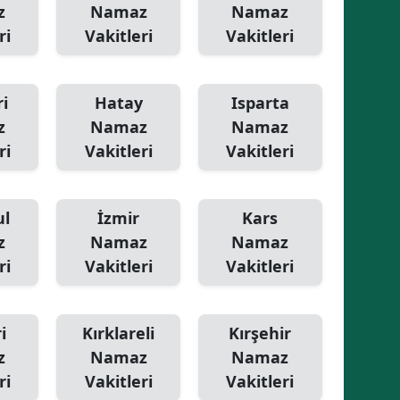
z
Namaz
Namaz
Yozgat
ri
Vakitleri
Vakitleri
Zonguldak
i
Hatay
Isparta
Aksaray
z
Namaz
Namaz
Bayburt
ri
Vakitleri
Vakitleri
Karaman
ul
İzmir
Kars
Kırıkkale
z
Namaz
Namaz
Batman
ri
Vakitleri
Vakitleri
Şırnak
Bartın
i
Kırklareli
Kırşehir
z
Namaz
Namaz
Ardahan
ri
Vakitleri
Vakitleri
Iğdır