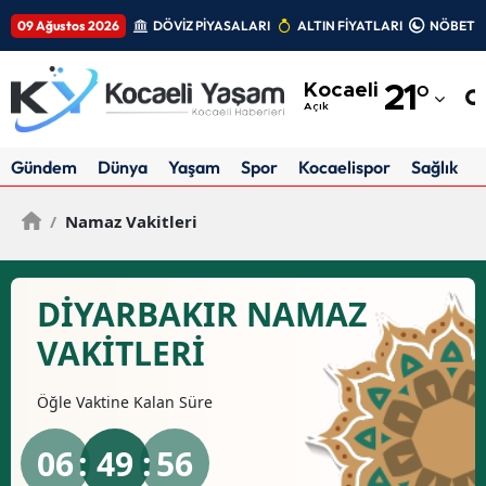
09 Ağustos 2026
DÖVİZ PİYASALARI
ALTIN FİYATLARI
NÖBETÇİ
Adana
Kocaeli
21
°
Adıyaman
Açık
Afyonkarahisar
Gündem
Dünya
Yaşam
Spor
Kocaelispor
Sağlık
Ağrı
/
Namaz Vakitleri
Amasya
Ankara
DIYARBAKIR NAMAZ
Antalya
VAKİTLERİ
Artvin
Öğle
Vaktine Kalan Süre
Aydın
06
: 49 :
55
Balıkesir