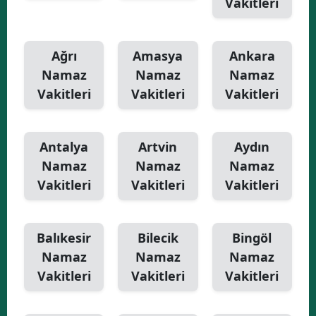
Vakitleri
Yalova
Ağrı
Amasya
Ankara
Karabük
Namaz
Namaz
Namaz
Kilis
Vakitleri
Vakitleri
Vakitleri
Osmaniye
Düzce
Antalya
Artvin
Aydın
Namaz
Namaz
Namaz
Vakitleri
Vakitleri
Vakitleri
Balıkesir
Bilecik
Bingöl
Namaz
Namaz
Namaz
Vakitleri
Vakitleri
Vakitleri