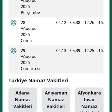
Ağustos
2026
Yozgat
Perşembe
Zonguldak
28
04:12
05:38
12:26
16:06
Ağustos
Aksaray
2026
Bayburt
Cuma
29
04:13
05:39
12:25
16:05
Karaman
Ağustos
Kırıkkale
2026
Cumartesi
Batman
Türkiye Namaz Vakitleri
Şırnak
Bartın
Adana
Adıyaman
Afyonkara
Namaz
Namaz
hisar
Ardahan
Vakitleri
Vakitleri
Namaz
Iğdır