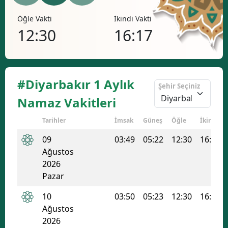
Bilecik
Öğle Vakti
İkindi Vakti
Akşa
12:30
16:17
19
Bingöl
Bitlis
Bolu
#Diyarbakır 1 Aylık
Şehir Seçiniz
Burdur
Namaz Vakitleri
Bursa
Tarihler
İmsak
Güneş
Öğle
İkindi
Çanakkale
09
03:49
05:22
12:30
16:17
Ağustos
Çankırı
2026
Pazar
Çorum
10
03:50
05:23
12:30
16:17
Denizli
Ağustos
Diyarbakır
2026