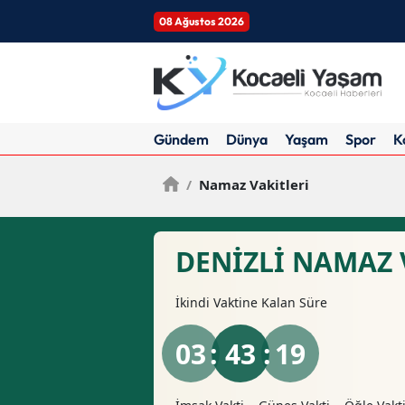
08 Ağustos 2026
Gündem
Dünya
Yaşam
Spor
K
/
Namaz Vakitleri
DENIZLI NAMAZ 
İkindi
Vaktine Kalan Süre
03
: 43 :
18