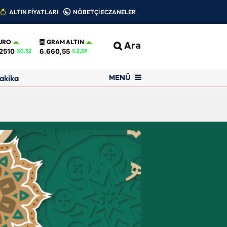
ALTIN FİYATLARI
NÖBETÇİ ECZANELER
URO
GRAM ALTIN
Ara
2510
6.660,55
%0.32
% 2,59
akika
MENÜ