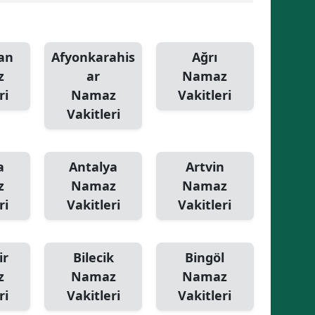
Malatya
Manisa
an
Afyonkarahis
Ağrı
z
ar
Namaz
Kahramanmaraş
ri
Namaz
Vakitleri
Mardin
Vakitleri
Muğla
a
Antalya
Artvin
Muş
z
Namaz
Namaz
Nevşehir
ri
Vakitleri
Vakitleri
Niğde
Ordu
ir
Bilecik
Bingöl
z
Namaz
Namaz
Rize
ri
Vakitleri
Vakitleri
Sakarya