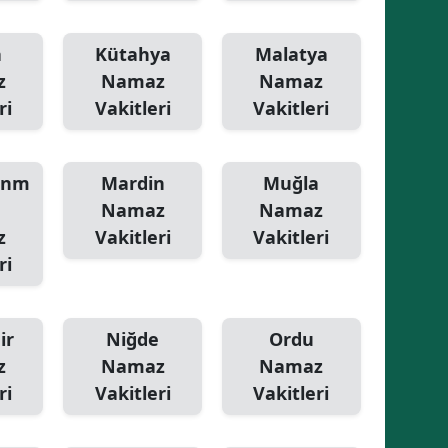
Yalova
a
Kütahya
Malatya
z
Namaz
Namaz
Karabük
ri
Vakitleri
Vakitleri
Kilis
Osmaniye
anm
Mardin
Muğla
Düzce
Namaz
Namaz
z
Vakitleri
Vakitleri
ri
ir
Niğde
Ordu
z
Namaz
Namaz
ri
Vakitleri
Vakitleri