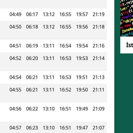
Mersin
04:49
06:17
13:12
16:55
19:57
21:19
İstanbul
04:50
06:18
13:12
16:55
19:56
21:18
İzmir
İs
Kars
04:51
06:19
13:11
16:54
19:54
21:16
Kastamonu
04:52
06:20
13:11
16:53
19:53
21:14
Kayseri
04:54
06:21
13:11
16:53
19:51
21:13
Kırklareli
04:55
06:21
13:11
16:52
19:50
21:11
Kırşehir
Kocaeli
04:56
06:22
13:10
16:51
19:49
21:09
Konya
04:57
06:23
13:10
16:51
19:47
21:07
Kütahya