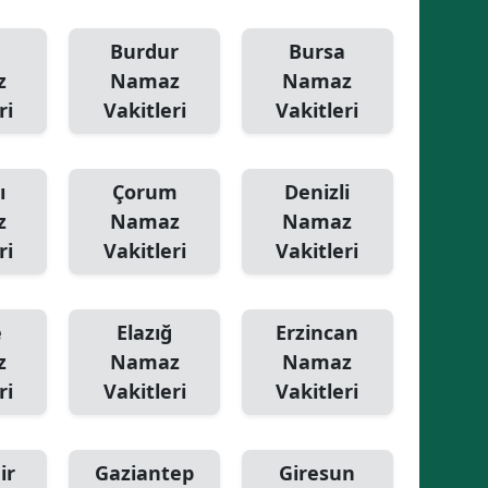
Samsun
Burdur
Bursa
z
Namaz
Namaz
Siirt
ri
Vakitleri
Vakitleri
Sinop
Sivas
ı
Çorum
Denizli
Tekirdağ
z
Namaz
Namaz
ri
Vakitleri
Vakitleri
Tokat
Trabzon
e
Elazığ
Erzincan
Tunceli
z
Namaz
Namaz
ri
Vakitleri
Vakitleri
Şanlıurfa
Uşak
ir
Gaziantep
Giresun
Van