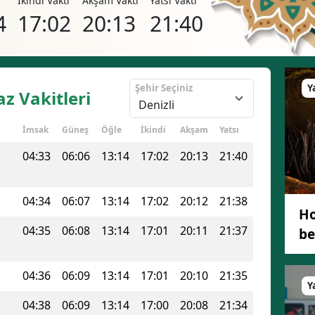
i
İkindi Vakti
Akşam Vakti
Yatsı Vakti
Bilecik
4
17:02
20:13
21:40
Bingöl
Bitlis
Şehir Seçiniz
Y
z Vakitleri
Bolu
İmsak
Güneş
Öğle
İkindi
Akşam
Yatsı
Burdur
04:33
06:06
13:14
17:02
20:13
21:40
Bursa
Çanakkale
04:34
06:07
13:14
17:02
20:12
21:38
Ho
Çankırı
04:35
06:08
13:14
17:01
20:11
21:37
be
Çorum
04:36
06:09
13:14
17:01
20:10
21:35
Denizli
Y
Diyarbakır
04:38
06:09
13:14
17:00
20:08
21:34