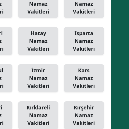
z
Namaz
Namaz
Yozgat
ri
Vakitleri
Vakitleri
Zonguldak
i
Hatay
Isparta
Aksaray
z
Namaz
Namaz
Bayburt
ri
Vakitleri
Vakitleri
Karaman
ul
İzmir
Kars
Kırıkkale
z
Namaz
Namaz
Batman
ri
Vakitleri
Vakitleri
Şırnak
Bartın
i
Kırklareli
Kırşehir
z
Namaz
Namaz
Ardahan
ri
Vakitleri
Vakitleri
Iğdır