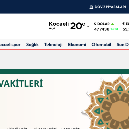
DÖVİZ PİYASALARI
Adana
Kocaeli
20
°
DOLAR
E
Adıyaman
47,7436
55,
Açık
%0.18
Afyonkarahisar
ocaelispor
Sağlık
Teknoloji
Ekonomi
Otomobil
Son D
Ağrı
Amasya
Ankara
VAKİTLERİ
Antalya
Artvin
Aydın
Balıkesir