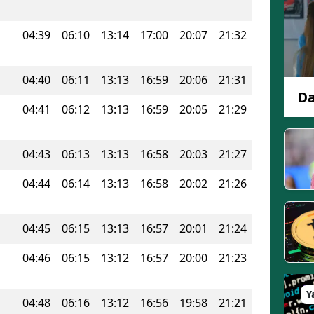
Edirne
04:39
06:10
13:14
17:00
20:07
21:32
Elazığ
Erzincan
04:40
06:11
13:13
16:59
20:06
21:31
Da
Erzurum
04:41
06:12
13:13
16:59
20:05
21:29
Eskişehir
04:43
06:13
13:13
16:58
20:03
21:27
Gaziantep
04:44
06:14
13:13
16:58
20:02
21:26
Giresun
Gümüşhane
04:45
06:15
13:13
16:57
20:01
21:24
Hakkari
04:46
06:15
13:12
16:57
20:00
21:23
Hatay
Y
04:48
06:16
13:12
16:56
19:58
21:21
Isparta