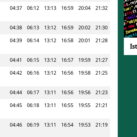
04:37
06:12
13:13
16:59
20:04
21:32
Mersin
İstanbul
04:38
06:13
13:12
16:59
20:02
21:30
İzmir
04:39
06:14
13:12
16:58
20:01
21:28
İs
Kars
Kastamonu
04:41
06:15
13:12
16:57
19:59
21:27
Kayseri
04:42
06:16
13:12
16:56
19:58
21:25
Kırklareli
04:44
06:17
13:11
16:56
19:56
21:23
Kırşehir
04:45
06:18
13:11
16:55
19:55
21:21
Kocaeli
Konya
04:46
06:19
13:11
16:54
19:53
21:19
Kütahya