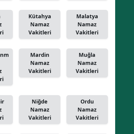
Yalova
a
Kütahya
Malatya
z
Namaz
Namaz
Karabük
ri
Vakitleri
Vakitleri
Kilis
Osmaniye
anm
Mardin
Muğla
Düzce
Namaz
Namaz
z
Vakitleri
Vakitleri
ri
ir
Niğde
Ordu
z
Namaz
Namaz
ri
Vakitleri
Vakitleri