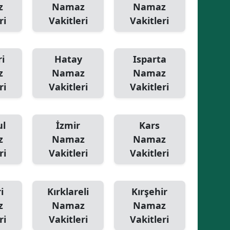
z
Namaz
Namaz
Yozgat
ri
Vakitleri
Vakitleri
Zonguldak
i
Hatay
Isparta
Aksaray
z
Namaz
Namaz
Bayburt
ri
Vakitleri
Vakitleri
Karaman
ul
İzmir
Kars
Kırıkkale
z
Namaz
Namaz
Batman
ri
Vakitleri
Vakitleri
Şırnak
Bartın
i
Kırklareli
Kırşehir
z
Namaz
Namaz
Ardahan
ri
Vakitleri
Vakitleri
Iğdır