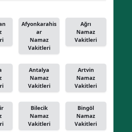
Malatya
Manisa
an
Afyonkarahis
Ağrı
z
ar
Namaz
Kahramanmaraş
ri
Namaz
Vakitleri
Mardin
Vakitleri
Muğla
a
Antalya
Artvin
Muş
z
Namaz
Namaz
Nevşehir
ri
Vakitleri
Vakitleri
Niğde
Ordu
ir
Bilecik
Bingöl
z
Namaz
Namaz
Rize
ri
Vakitleri
Vakitleri
Sakarya