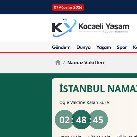
07 Ağustos 2026
Gündem
Dünya
Yaşam
Spor
K
/
Namaz Vakitleri
İSTANBUL NAMAZ
Öğle
Vaktine Kalan Süre
02
: 48 :
44