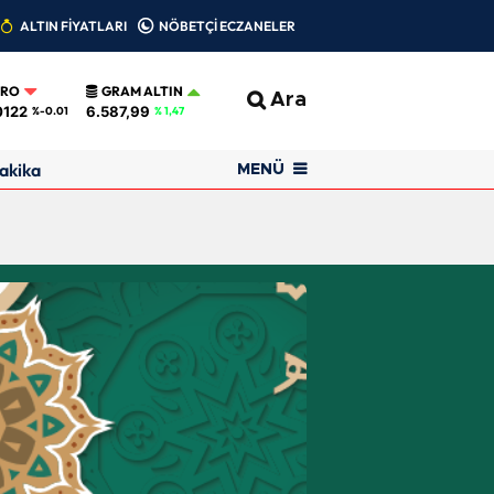
ALTIN FİYATLARI
NÖBETÇİ ECZANELER
URO
GRAM ALTIN
Ara
0122
6.587,99
%-0.01
% 1,47
akika
MENÜ