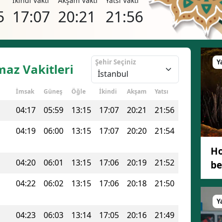
i
İkindi Vakti
Akşam Vakti
Yatsı Vakti
Bilecik
5
17:07
20:21
21:56
Bingöl
Bitlis
Şehir Seçiniz
Y
maz Vakitleri
Bolu
İmsak
Güneş
Öğle
İkindi
Akşam
Yatsı
Burdur
04:17
05:59
13:15
17:07
20:21
21:56
Bursa
04:19
06:00
13:15
17:07
20:20
21:54
Çanakkale
Ho
Çankırı
04:20
06:01
13:15
17:06
20:19
21:52
be
Çorum
04:22
06:02
13:15
17:06
20:18
21:50
Denizli
Y
Diyarbakır
04:23
06:03
13:14
17:05
20:16
21:49