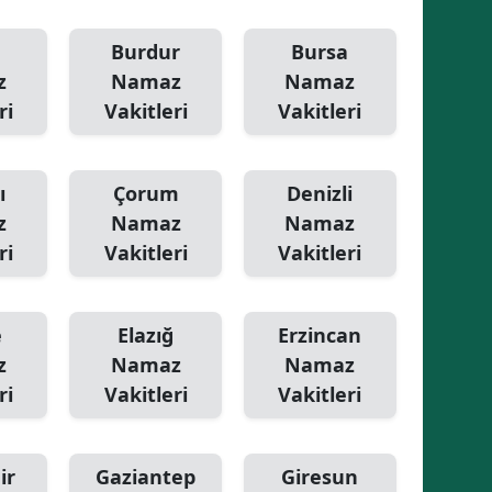
Samsun
Burdur
Bursa
z
Namaz
Namaz
Siirt
ri
Vakitleri
Vakitleri
Sinop
Sivas
ı
Çorum
Denizli
Tekirdağ
z
Namaz
Namaz
ri
Vakitleri
Vakitleri
Tokat
Trabzon
e
Elazığ
Erzincan
Tunceli
z
Namaz
Namaz
ri
Vakitleri
Vakitleri
Şanlıurfa
Uşak
ir
Gaziantep
Giresun
Van