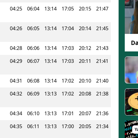
Edirne
04:25
06:04
13:14
17:05
20:15
21:47
Elazığ
04:26
06:05
13:14
17:04
20:14
21:45
Erzincan
Da
Erzurum
04:28
06:06
13:14
17:03
20:12
21:43
Eskişehir
04:29
06:07
13:14
17:03
20:11
21:41
Gaziantep
04:31
06:08
13:14
17:02
20:10
21:40
Giresun
04:32
06:09
13:13
17:02
20:08
21:38
Gümüşhane
Hakkari
04:34
06:10
13:13
17:01
20:07
21:36
Hatay
04:35
06:11
13:13
17:00
20:05
21:34
Y
Isparta