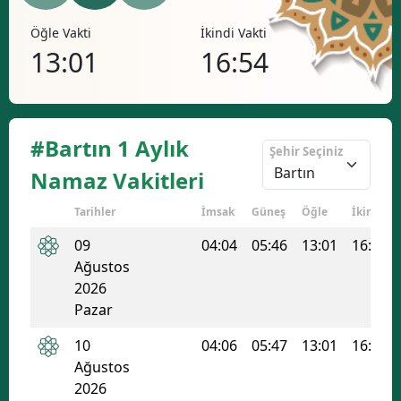
Bilecik
Öğle Vakti
İkindi Vakti
Akşa
13:01
16:54
20
Bingöl
Bitlis
Bolu
#Bartın 1 Aylık
Şehir Seçiniz
Burdur
Namaz Vakitleri
Bursa
Tarihler
İmsak
Güneş
Öğle
İkindi
Çanakkale
09
04:04
05:46
13:01
16:54
Ağustos
Çankırı
2026
Pazar
Çorum
10
04:06
05:47
13:01
16:53
Denizli
Ağustos
Diyarbakır
2026