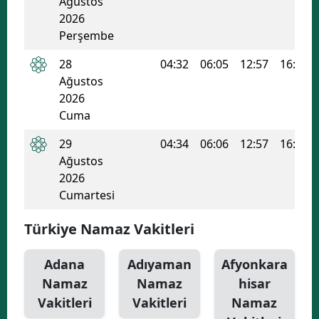
Ağustos
2026
Yozgat
Perşembe
Zonguldak
28
04:32
06:05
12:57
16:40
Ağustos
Aksaray
2026
Bayburt
Cuma
29
04:34
06:06
12:57
16:39
Karaman
Ağustos
Kırıkkale
2026
Cumartesi
Batman
Türkiye Namaz Vakitleri
Şırnak
Bartın
Adana
Adıyaman
Afyonkara
Namaz
Namaz
hisar
Ardahan
Vakitleri
Vakitleri
Namaz
Iğdır