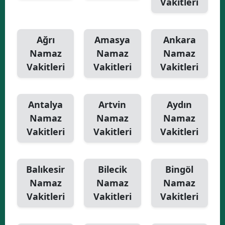
Vakitleri
Yalova
Ağrı
Amasya
Ankara
Karabük
Namaz
Namaz
Namaz
Kilis
Vakitleri
Vakitleri
Vakitleri
Osmaniye
Düzce
Antalya
Artvin
Aydın
Namaz
Namaz
Namaz
Vakitleri
Vakitleri
Vakitleri
Balıkesir
Bilecik
Bingöl
Namaz
Namaz
Namaz
Vakitleri
Vakitleri
Vakitleri