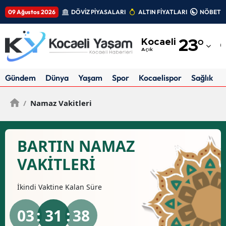
09 Ağustos 2026
DÖVİZ PİYASALARI
ALTIN FİYATLARI
NÖBETÇİ
Adana
Kocaeli
23
°
Adıyaman
Açık
Afyonkarahisar
Gündem
Dünya
Yaşam
Spor
Kocaelispor
Sağlık
Ağrı
/
Namaz Vakitleri
Amasya
Ankara
BARTIN NAMAZ
Antalya
VAKİTLERİ
Artvin
İkindi
Vaktine Kalan Süre
Aydın
03
: 31 :
37
Balıkesir