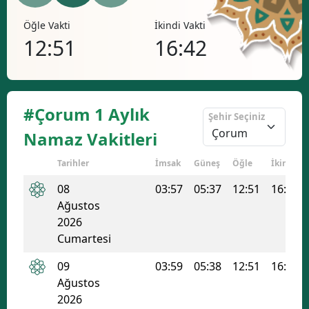
Bilecik
Öğle Vakti
İkindi Vakti
Akşa
12:51
16:42
19
Bingöl
Bitlis
Bolu
#Çorum 1 Aylık
Şehir Seçiniz
Burdur
Namaz Vakitleri
Bursa
Tarihler
İmsak
Güneş
Öğle
İkindi
Çanakkale
08
03:57
05:37
12:51
16:42
Ağustos
Çankırı
2026
Cumartesi
Çorum
09
03:59
05:38
12:51
16:42
Denizli
Ağustos
Diyarbakır
2026