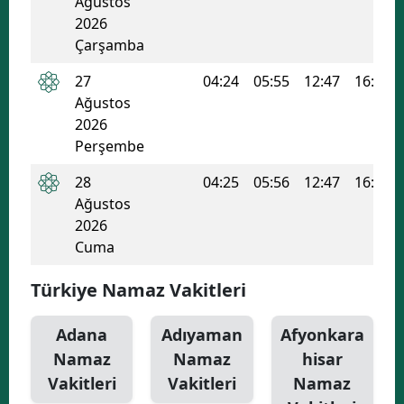
Ağustos
2026
Yozgat
Çarşamba
Zonguldak
27
04:24
05:55
12:47
16:30
Ağustos
Aksaray
2026
Bayburt
Perşembe
28
04:25
05:56
12:47
16:29
Karaman
Ağustos
Kırıkkale
2026
Cuma
Batman
Türkiye Namaz Vakitleri
Şırnak
Bartın
Adana
Adıyaman
Afyonkara
Namaz
Namaz
hisar
Ardahan
Vakitleri
Vakitleri
Namaz
Iğdır