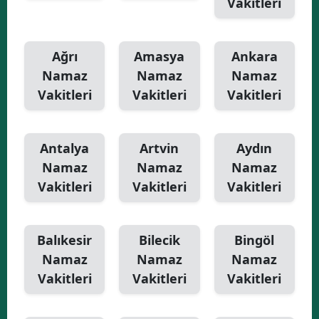
Vakitleri
Yalova
Ağrı
Amasya
Ankara
Karabük
Namaz
Namaz
Namaz
Kilis
Vakitleri
Vakitleri
Vakitleri
Osmaniye
Düzce
Antalya
Artvin
Aydın
Namaz
Namaz
Namaz
Vakitleri
Vakitleri
Vakitleri
Balıkesir
Bilecik
Bingöl
Namaz
Namaz
Namaz
Vakitleri
Vakitleri
Vakitleri