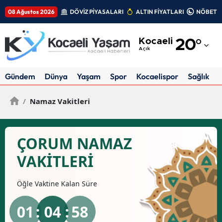
08 Ağustos 2026
DÖVİZ PİYASALARI
ALTIN FİYATLARI
NÖBETÇİ
Adana
Kocaeli
20
°
Adıyaman
Açık
Afyonkarahisar
Gündem
Dünya
Yaşam
Spor
Kocaelispor
Sağlık
Ağrı
/
Namaz Vakitleri
Amasya
Ankara
ÇORUM NAMAZ
Antalya
VAKİTLERİ
Artvin
Öğle
Vaktine Kalan Süre
Aydın
01
: 04 :
57
Balıkesir