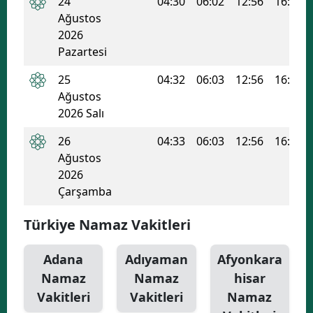
24
04:30
06:02
12:56
16:40
Ağustos
Yozgat
2026
Pazartesi
Zonguldak
25
04:32
06:03
12:56
16:39
Aksaray
Ağustos
Bayburt
2026 Salı
26
04:33
06:03
12:56
16:39
Karaman
Ağustos
Kırıkkale
2026
Çarşamba
Batman
Türkiye Namaz Vakitleri
Şırnak
Bartın
Adana
Adıyaman
Afyonkara
Namaz
Namaz
hisar
Ardahan
Vakitleri
Vakitleri
Namaz
Iğdır