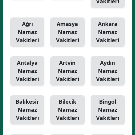
Vakitleri
Yalova
Ağrı
Amasya
Ankara
Karabük
Namaz
Namaz
Namaz
Kilis
Vakitleri
Vakitleri
Vakitleri
Osmaniye
Düzce
Antalya
Artvin
Aydın
Namaz
Namaz
Namaz
Vakitleri
Vakitleri
Vakitleri
Balıkesir
Bilecik
Bingöl
Namaz
Namaz
Namaz
Vakitleri
Vakitleri
Vakitleri