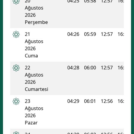
20
04:25
05:58
12:57
16:43
Ağustos
Samsun
2026
Perşembe
Siirt
21
04:26
05:59
12:57
16:42
Sinop
Ağustos
Sivas
2026
Cuma
Tekirdağ
22
04:28
06:00
12:57
16:42
Tokat
Ağustos
2026
Trabzon
Cumartesi
Tunceli
23
04:29
06:01
12:56
16:41
Ağustos
Şanlıurfa
2026
Uşak
Pazar
Van