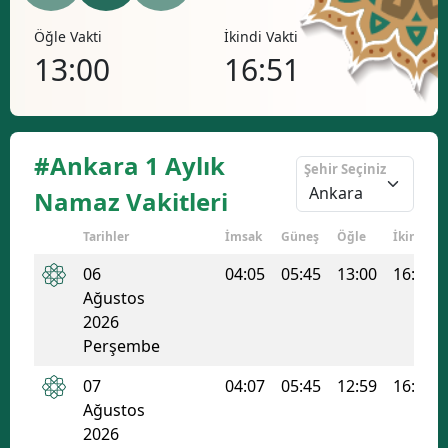
Bilecik
Öğle Vakti
İkindi Vakti
Akşa
13:00
16:51
20
Bingöl
Bitlis
Bolu
#Ankara 1 Aylık
Şehir Seçiniz
Burdur
Namaz Vakitleri
Bursa
Tarihler
İmsak
Güneş
Öğle
İkindi
Çanakkale
06
04:05
05:45
13:00
16:51
Ağustos
Çankırı
2026
Perşembe
Çorum
07
04:07
05:45
12:59
16:50
Denizli
Ağustos
Diyarbakır
2026