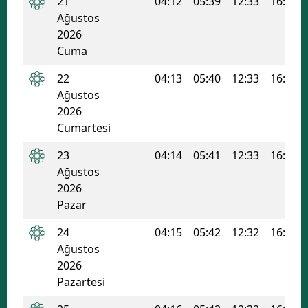
21
04:12
05:39
12:33
16:16
Ağustos
Samsun
2026
Cuma
Siirt
22
04:13
05:40
12:33
16:15
Sinop
Ağustos
Sivas
2026
Cumartesi
Tekirdağ
23
04:14
05:41
12:33
16:15
Tokat
Ağustos
2026
Trabzon
Pazar
Tunceli
24
04:15
05:42
12:32
16:14
Ağustos
Şanlıurfa
2026
Uşak
Pazartesi
Van