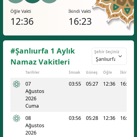
Bilecik
Öğle Vakti
İkindi Vakti
Akşa
12:36
16:23
19
Bingöl
Bitlis
Bolu
#Şanlıurfa 1 Aylık
Şehir Seçiniz
Burdur
Namaz Vakitleri
Bursa
Tarihler
İmsak
Güneş
Öğle
İkindi
Çanakkale
07
03:55
05:27
12:36
16:23
Ağustos
Çankırı
2026
Cuma
Çorum
08
03:56
05:28
12:36
16:22
Denizli
Ağustos
Diyarbakır
2026