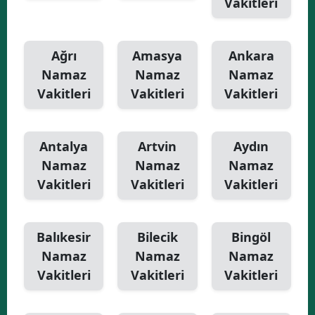
Vakitleri
Yalova
Ağrı
Amasya
Ankara
Karabük
Namaz
Namaz
Namaz
Kilis
Vakitleri
Vakitleri
Vakitleri
Osmaniye
Düzce
Antalya
Artvin
Aydın
Namaz
Namaz
Namaz
Vakitleri
Vakitleri
Vakitleri
Balıkesir
Bilecik
Bingöl
Namaz
Namaz
Namaz
Vakitleri
Vakitleri
Vakitleri