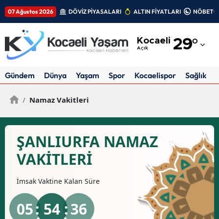
07 Ağustos 2026
DÖVİZ PİYASALARI
ALTIN FİYATLARI
NÖBETÇİ
Adana
Kocaeli
29
°
Adıyaman
Açık
Afyonkarahisar
Gündem
Dünya
Yaşam
Spor
Kocaelispor
Sağlık
Ağrı
/
Namaz Vakitleri
Amasya
Ankara
ŞANLIURFA NAMAZ
Antalya
VAKİTLERİ
Artvin
İmsak
Vaktine Kalan Süre
Aydın
05
: 54 :
35
Balıkesir