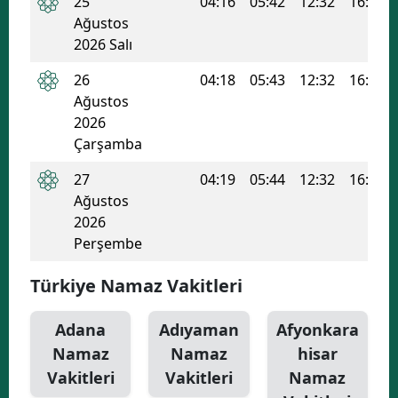
25
04:16
05:42
12:32
16:13
Ağustos
Yozgat
2026 Salı
Zonguldak
26
04:18
05:43
12:32
16:13
Ağustos
Aksaray
2026
Bayburt
Çarşamba
27
04:19
05:44
12:32
16:12
Karaman
Ağustos
Kırıkkale
2026
Perşembe
Batman
Türkiye Namaz Vakitleri
Şırnak
Bartın
Adana
Adıyaman
Afyonkara
Namaz
Namaz
hisar
Ardahan
Vakitleri
Vakitleri
Namaz
Iğdır