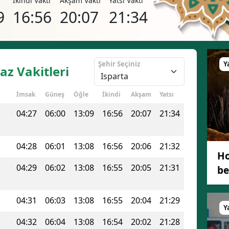
i
İkindi Vakti
Akşam Vakti
Yatsı Vakti
Bilecik
9
16:56
20:07
21:34
Bingöl
Bitlis
Şehir Seçiniz
Y
az Vakitleri
Bolu
İmsak
Güneş
Öğle
İkindi
Akşam
Yatsı
Burdur
04:27
06:00
13:09
16:56
20:07
21:34
Bursa
Çanakkale
04:28
06:01
13:08
16:56
20:06
21:32
Ho
Çankırı
04:29
06:02
13:08
16:55
20:05
21:31
be
Çorum
04:31
06:03
13:08
16:55
20:04
21:29
Denizli
Y
Diyarbakır
04:32
06:04
13:08
16:54
20:02
21:28