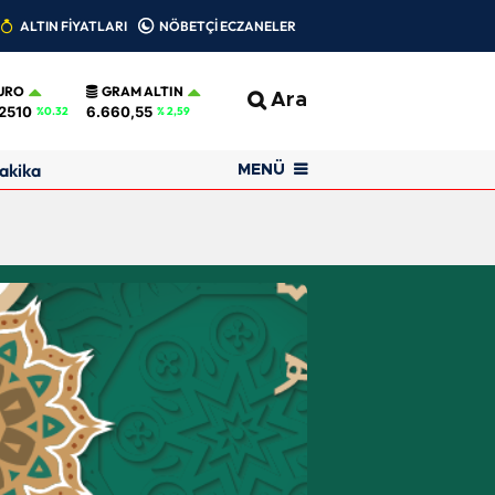
ALTIN FİYATLARI
NÖBETÇİ ECZANELER
URO
GRAM ALTIN
Ara
2510
6.660,55
%0.32
% 2,59
akika
MENÜ