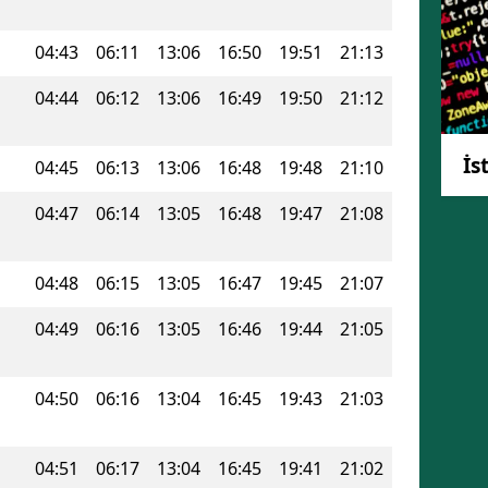
Mersin
04:43
06:11
13:06
16:50
19:51
21:13
İstanbul
04:44
06:12
13:06
16:49
19:50
21:12
İzmir
İs
Kars
04:45
06:13
13:06
16:48
19:48
21:10
Kastamonu
04:47
06:14
13:05
16:48
19:47
21:08
Kayseri
04:48
06:15
13:05
16:47
19:45
21:07
Kırklareli
04:49
06:16
13:05
16:46
19:44
21:05
Kırşehir
Kocaeli
04:50
06:16
13:04
16:45
19:43
21:03
Konya
04:51
06:17
13:04
16:45
19:41
21:02
Kütahya