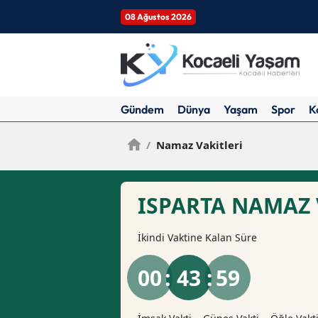
08 Ağustos 2026
Gündem
Dünya
Yaşam
Spor
K
/
Namaz Vakitleri
ISPARTA NAMAZ 
İkindi
Vaktine Kalan Süre
00
: 43 :
58