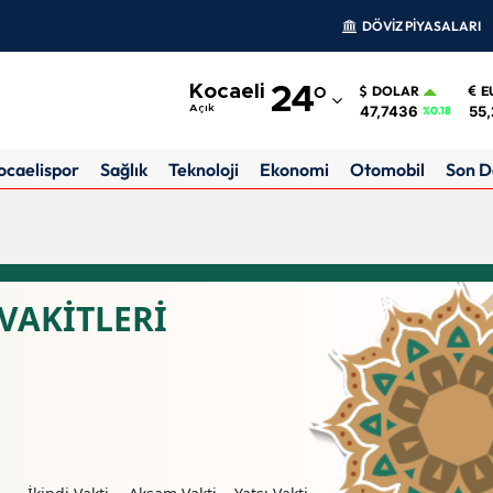
DÖVİZ PİYASALARI
Adana
Kocaeli
24
°
DOLAR
E
Adıyaman
47,7436
55,
Açık
%0.18
Afyonkarahisar
ocaelispor
Sağlık
Teknoloji
Ekonomi
Otomobil
Son D
Ağrı
Amasya
Ankara
VAKİTLERİ
Antalya
Artvin
Aydın
Balıkesir