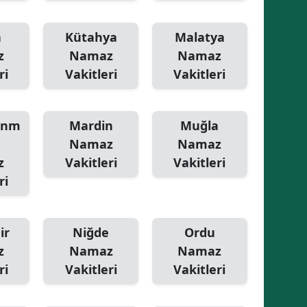
Yalova
a
Kütahya
Malatya
z
Namaz
Namaz
Karabük
ri
Vakitleri
Vakitleri
Kilis
Osmaniye
anm
Mardin
Muğla
Düzce
Namaz
Namaz
z
Vakitleri
Vakitleri
ri
ir
Niğde
Ordu
z
Namaz
Namaz
ri
Vakitleri
Vakitleri