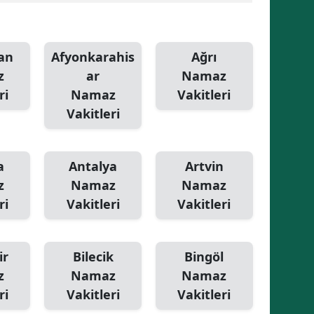
Malatya
Manisa
an
Afyonkarahis
Ağrı
z
ar
Namaz
Kahramanmaraş
ri
Namaz
Vakitleri
Mardin
Vakitleri
Muğla
a
Antalya
Artvin
Muş
z
Namaz
Namaz
Nevşehir
ri
Vakitleri
Vakitleri
Niğde
Ordu
ir
Bilecik
Bingöl
z
Namaz
Namaz
Rize
ri
Vakitleri
Vakitleri
Sakarya