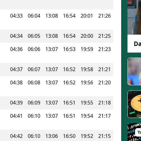
Edirne
04:33
06:04
13:08
16:54
20:01
21:26
Elazığ
Erzincan
04:34
06:05
13:08
16:54
20:00
21:25
Da
Erzurum
04:36
06:06
13:07
16:53
19:59
21:23
Eskişehir
04:37
06:07
13:07
16:52
19:58
21:21
Gaziantep
04:38
06:08
13:07
16:52
19:56
21:20
Giresun
Gümüşhane
04:39
06:09
13:07
16:51
19:55
21:18
Hakkari
04:41
06:10
13:07
16:51
19:54
21:17
Hatay
Y
04:42
06:10
13:06
16:50
19:52
21:15
Isparta