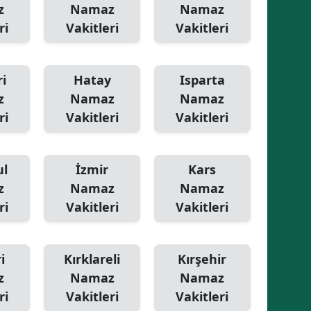
z
Namaz
Namaz
Yozgat
ri
Vakitleri
Vakitleri
Zonguldak
i
Hatay
Isparta
Aksaray
z
Namaz
Namaz
Bayburt
ri
Vakitleri
Vakitleri
Karaman
ul
İzmir
Kars
Kırıkkale
z
Namaz
Namaz
Batman
ri
Vakitleri
Vakitleri
Şırnak
Bartın
i
Kırklareli
Kırşehir
z
Namaz
Namaz
Ardahan
ri
Vakitleri
Vakitleri
Iğdır