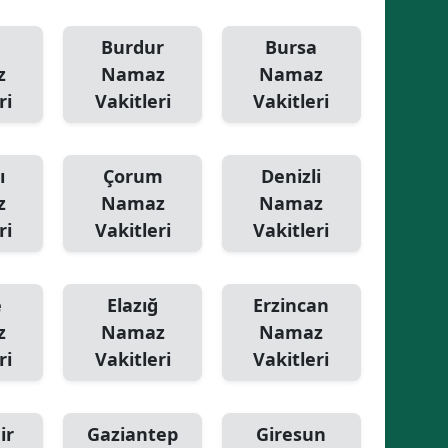
Samsun
Burdur
Bursa
z
Namaz
Namaz
Siirt
ri
Vakitleri
Vakitleri
Sinop
Sivas
ı
Çorum
Denizli
Tekirdağ
z
Namaz
Namaz
ri
Vakitleri
Vakitleri
Tokat
Trabzon
e
Elazığ
Erzincan
Tunceli
z
Namaz
Namaz
ri
Vakitleri
Vakitleri
Şanlıurfa
Uşak
ir
Gaziantep
Giresun
Van