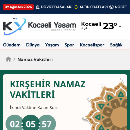
09 Ağustos 2026
DÖVİZ PİYASALARI
ALTIN FİYATLARI
NÖBETÇİ
Adana
Kocaeli
23
°
Adıyaman
Açık
Afyonkarahisar
Gündem
Dünya
Yaşam
Spor
Kocaelispor
Sağlık
Ağrı
/
Namaz Vakitleri
Amasya
Ankara
KIRŞEHIR NAMAZ
Antalya
VAKİTLERİ
Artvin
İkindi
Vaktine Kalan Süre
Aydın
02
: 05 :
56
Balıkesir