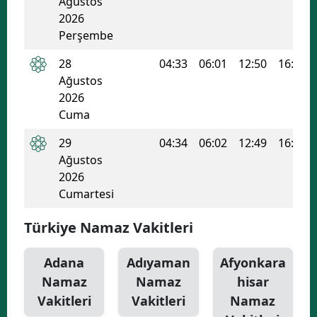
Ağustos
2026
Yozgat
Perşembe
Zonguldak
28
04:33
06:01
12:50
16:31
Ağustos
Aksaray
2026
Bayburt
Cuma
29
04:34
06:02
12:49
16:30
Karaman
Ağustos
Kırıkkale
2026
Cumartesi
Batman
Türkiye Namaz Vakitleri
Şırnak
Bartın
Adana
Adıyaman
Afyonkara
Namaz
Namaz
hisar
Ardahan
Vakitleri
Vakitleri
Namaz
Iğdır