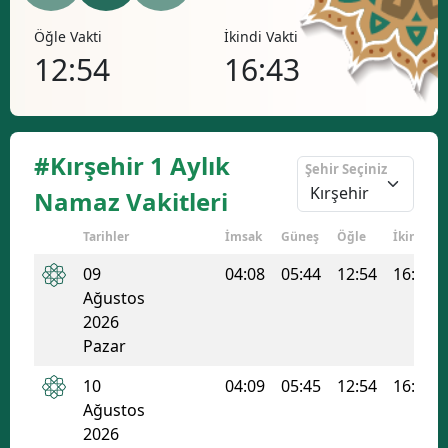
Bilecik
Öğle Vakti
İkindi Vakti
Akşa
12:54
16:43
19
Bingöl
Bitlis
Bolu
#Kırşehir 1 Aylık
Şehir Seçiniz
Burdur
Namaz Vakitleri
Bursa
Tarihler
İmsak
Güneş
Öğle
İkindi
Çanakkale
09
04:08
05:44
12:54
16:43
Ağustos
Çankırı
2026
Pazar
Çorum
10
04:09
05:45
12:54
16:43
Denizli
Ağustos
Diyarbakır
2026