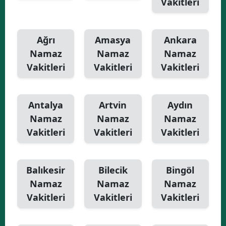
Vakitleri
Yalova
Ağrı
Amasya
Ankara
Karabük
Namaz
Namaz
Namaz
Kilis
Vakitleri
Vakitleri
Vakitleri
Osmaniye
Düzce
Antalya
Artvin
Aydın
Namaz
Namaz
Namaz
Vakitleri
Vakitleri
Vakitleri
Balıkesir
Bilecik
Bingöl
Namaz
Namaz
Namaz
Vakitleri
Vakitleri
Vakitleri