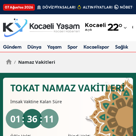
07 Ağustos 2026
DÖVİZ PİYASALARI
ALTIN FİYATLARI
NÖBETÇİ
Adana
Kocaeli
22
°
Adıyaman
Açık
Afyonkarahisar
Gündem
Dünya
Yaşam
Spor
Kocaelispor
Sağlık
Ağrı
/
Namaz Vakitleri
Amasya
Ankara
TOKAT NAMAZ VAKİTLERİ
Antalya
İmsak
Vaktine Kalan Süre
Artvin
01
: 36 :
10
Aydın
Balıkesir