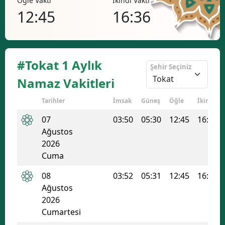
Öğle Vakti
İkindi Vakti
Akşa
Bilecik
12:45
16:36
19
Bingöl
Bitlis
#Tokat 1 Aylık
Şehir Seçiniz
Bolu
Namaz Vakitleri
Burdur
Tarihler
İmsak
Güneş
Öğle
İkindi
Bursa
07
03:50
05:30
12:45
16:36
Ağustos
Çanakkale
2026
Cuma
Çankırı
08
03:52
05:31
12:45
16:36
Çorum
Ağustos
Denizli
2026
Cumartesi
Diyarbakır