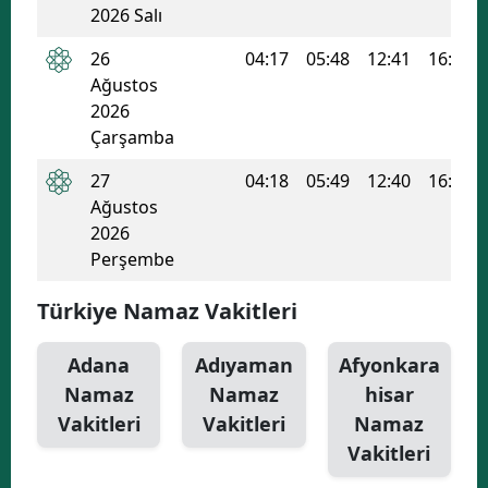
2026 Salı
Yozgat
26
04:17
05:48
12:41
16:24
Ağustos
Zonguldak
2026
Aksaray
Çarşamba
Bayburt
27
04:18
05:49
12:40
16:23
Ağustos
Karaman
2026
Perşembe
Kırıkkale
Türkiye Namaz Vakitleri
Batman
Şırnak
Adana
Adıyaman
Afyonkara
Namaz
Namaz
hisar
Bartın
Vakitleri
Vakitleri
Namaz
Ardahan
Vakitleri
Iğdır