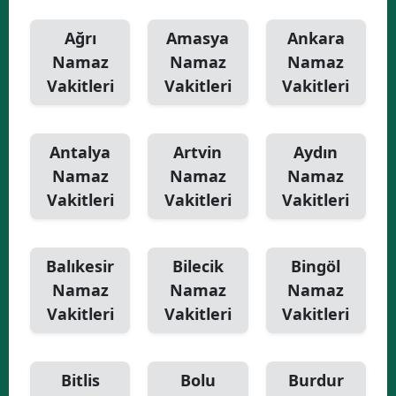
Yalova
Ağrı
Amasya
Ankara
Namaz
Namaz
Namaz
Karabük
Vakitleri
Vakitleri
Vakitleri
Kilis
Osmaniye
Antalya
Artvin
Aydın
Namaz
Namaz
Namaz
Düzce
Vakitleri
Vakitleri
Vakitleri
Balıkesir
Bilecik
Bingöl
Namaz
Namaz
Namaz
Vakitleri
Vakitleri
Vakitleri
Bitlis
Bolu
Burdur